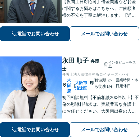
【夜間土日対応可】借金問題などお金
に関するお悩みはこちらへ。ご依頼者
様の不安を丁寧に解消します。【近鉄
大阪上本町駅より10秒】
電話でお問い合わせ
メールでお問い合わせ
永田 順子
弁護
インタビューを見
る
士
弁護士法人法律事務所ロイヤーズ・ハイ
大
難波駅
か
営業時間：本
大阪市
阪
|
日定休日
ら徒歩1分
浪速区
府
初回相談無料【不倫相談200件以上】不
倫の慰謝料請求は、実績豊富な弁護士
にお任せください。大阪南出身の人情
派弁護士が対応【交通事故も強い】交
通事故に遭われてお困りの方はお気軽
電話でお問い合わせ
メールでお問い合わせ
にお電話ください【当日／夜間／休日
の相談可】