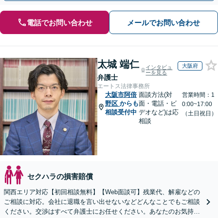
電話でお問い合わせ
メールでお問い合わせ
太城 端仁
大阪府
インタビュ
ーを見る
弁護士
エートス法律事務所
大阪市阿倍
面談方法(対
営業時間：1
野区
からも
面・電話・ビ
0:00~17:00
相談受付中
デオなど)は応
（土日祝日）
相談
セクハラの損害賠償
関西エリア対応【初回相談無料】【Web面談可】残業代、解雇などの
ご相談に対応。会社に退職を言い出せないなどどんなことでもご相談
ください。交渉はすべて弁護士にお任せください。あなたのお気持ち