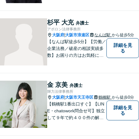
者にとってベストかを常に考
えるように心がけています。
クライアントの話を丁寧に聞
杉平 大充
弁護士
き、意思疎通を測った上で最
アポロン法律事務所
適な解決策を提示します。
大阪府
大阪市浪速区
なんば駅
から徒歩5分
|
【なんば駅徒歩5分】【労働／
詳細を見
企業法務／破産の相談実績多
る
数】お困りの方はお気軽にご
相談ください。手遅れになら
ないよう適切に対処してまい
ります。
金 京美
弁護士
輝力法律事務所
大阪府
大阪市天王寺区
鶴橋駅
から徒歩0分
|
【鶴橋駅1番出口すぐ】【LIN
詳細を見
E・chatowork問合せ可】独立
る
して９年で約４００件の解決
実績！依頼された案件は執念
で必ず解決する！離婚・借
金・刑事事件など、「粘り強