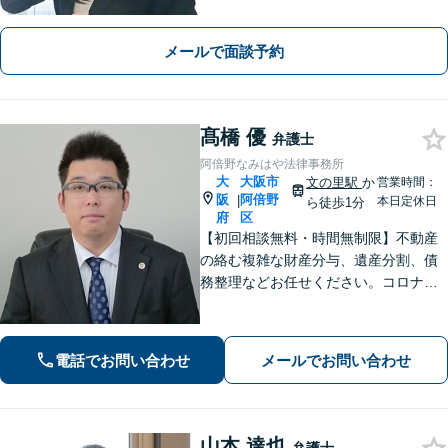
できる解決を目指します【離婚・男女
問題】安心して相談できる環境・関係
メールで面談予約
づくりを心がけます【借金・債務整
理】経済状況に応じて適切な解決策を
ご提案します
髙橋 優
弁護士
阿倍野なみはや法律事務所
大
大阪市
文の里駅
か
営業時間：
阪
阿倍野
|
本日定休日
ら徒歩1分
府
区
【初回相談無料・時間無制限】不動産
の絡む複雑な財産分与、遺産分割、債
務整理などお任せください。コロナ禍
でお困りの方のご相談を積極的に受け
ております。一人ひとりの不安に寄り
添い、皆さまが安心して暮らせるよ
電話でお問い合わせ
メールでお問い合わせ
う、全力でお守りします。
山本 達也