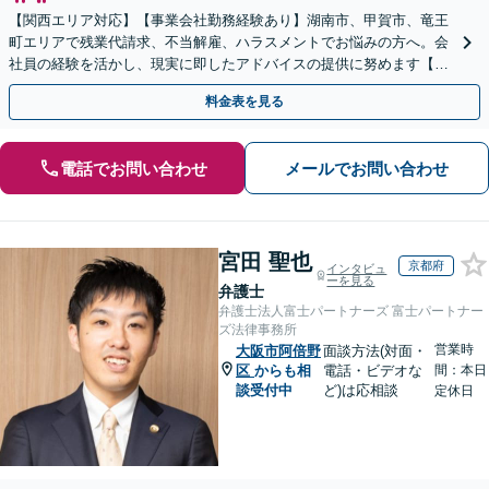
【関西エリア対応】【事業会社勤務経験あり】湖南市、甲賀市、竜王
町エリアで残業代請求、不当解雇、ハラスメントでお悩みの方へ。会
社員の経験を活かし、現実に即したアドバイスの提供に努めます【労
使双方に対応】【Web面談OK】
料金表を見る
電話でお問い合わせ
メールでお問い合わせ
宮田 聖也
京都府
インタビュ
ーを見る
弁護士
弁護士法人富士パートナーズ 富士パートナー
ズ法律事務所
営業時
大阪市阿倍野
面談方法(対面・
区
からも相
電話・ビデオな
間：本日
談受付中
ど)は応相談
定休日