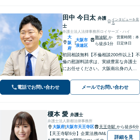
田中 今日太
弁護
インタビューを見
る
士
弁護士法人法律事務所ロイヤーズ・ハイ
大
難波駅
か
営業時間：本
大阪市
阪
|
日定休日
ら徒歩1分
浪速区
府
初回相談無料【不倫相談200件以上】不
倫の慰謝料請求は、実績豊富な弁護士
にお任せください。大阪南出身の人情
派弁護士が対応【交通事故も強い】交
通事故に遭われてお困りの方はお気軽
電話でお問い合わせ
メールでお問い合わせ
にお電話ください【当日／夜間／休日
の相談可】
榎本 愛
弁護士
弁護士法人新都法律事務所
大阪府
大阪市天王寺区
天王寺駅
から徒歩6分
|
【天王寺駅6分】企業法務/M&
詳細を見