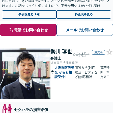
面に対応してきた経験を活かし、相手方の一歩先を読んだ対応を心が
けます。お話をじっくり伺いますので、不安な思いはぜひ打ち明けて
ください【夜間・休日相談可（要予約）】
事例を見る(1件)
料金表を見る
電話でお問い合わせ
メールでお問い合わせ
勢川 琢也
滋賀県
インタビュ
ーを見る
弁護士
湖南竜王法律事務所
営業時
大阪市阿倍野
面談方法(対面・
区
からも相
電話・ビデオな
間：本日
談受付中
ど)は応相談
定休日
セクハラの損害賠償