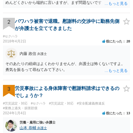
めんどくさいから端的に言いますが、まず問題ないです
2
パワハラ被害で退職。慰謝料の交渉中に勤務先側
が弁護士を立ててきました
#セクハラ
2018年4月2日
役にたった
28
内藤 政信
弁護士
そのあたりの経緯はよくわかりませんが、弁護士は怖くないですよ。
勇気を振るって尋ねてみて下さい。
3
労災事故による身体障害で慰謝料請求はできるの
でしょうか？
#労災認定・対応
#セクハラ
#労災認定・対応
#安全配慮義務違反
#業務上過失・損害賠償
2024年1月4日
役にたった
13
労働・雇用に強い弁護士
山本 恭輔
弁護士