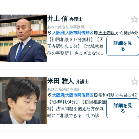
が可能です。丁寧なヒアリン
グ・他士業連携によるワンス
井上 信
トップ対応が強み！交通事故
弁護士
／遺産分割／離婚／債務整理
あべの総合法律事務所
／その他
大阪府
大阪市阿倍野区
天王寺駅
から徒歩5分
|
【初回相談３０分無料】【天
詳細を見
王寺駅徒歩５分】【地域密着
る
型の事務所】 さまざまな法律
問題について相談者・依頼者
の立場に立って、親身に助
言・活動します。 交通事故、
米田 雅人
相続、インターネット上のト
弁護士
ラブルに注力！！
あびこ筋法律事務所
大阪府
大阪市阿倍野区
昭和町駅
から徒歩4分
|
【昭和町駅4分】【初回相談無
詳細を見
料】法律問題を抱えた方が気
る
軽にご相談できる、街の診療
所のような親しみやすい環境
づくりをしております。離婚/
相続/不動産/債務整理など幅広