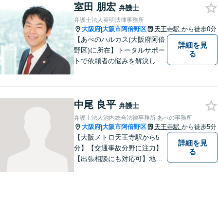
室田 朋宏
い分野に対応しております。
弁護士
お気軽にご相談ください。
弁護士法人英明法律事務所
【夜間・休日対応可】
大阪府
大阪市阿倍野区
天王寺駅
から徒歩0分
|
【あべのハルカス(大阪府阿倍
詳細を見
野区)に所在】トータルサポー
る
トで依頼者の悩みを解決しま
す。
中尾 良平
弁護士
弁護士法人池内総合法律事務所 あべの事務所
大阪府
大阪市阿倍野区
天王寺駅
から徒歩5分
|
【大阪メトロ天王寺駅から5
詳細を見
分】【交通事故分野に注力】
る
【出張相談にも対応可】地元
大阪市で法律問題にお困りの
方々に全力でサポートいたし
ます。個人・法人を問わず、
幅広い法律サービスを提供い
たします。お気軽にご相談く