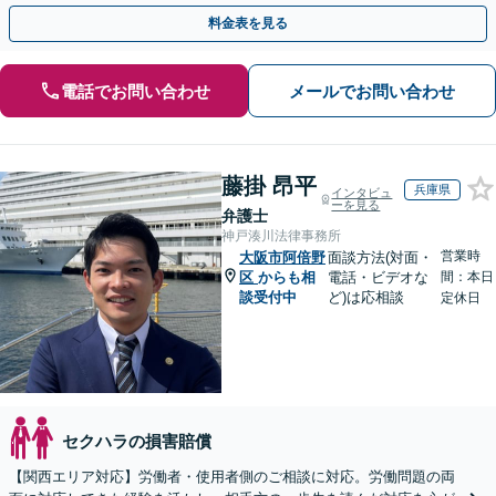
を尊重した迅速な解決を目指します。
料金表を見る
電話でお問い合わせ
メールでお問い合わせ
藤掛 昂平
兵庫県
インタビュ
ーを見る
弁護士
神戸湊川法律事務所
営業時
大阪市阿倍野
面談方法(対面・
区
からも相
電話・ビデオな
間：本日
談受付中
ど)は応相談
定休日
セクハラの損害賠償
【関西エリア対応】労働者・使用者側のご相談に対応。労働問題の両