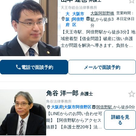
弁護士
天王寺総合法律事務所
大阪阿部野橋
営業時間：
大
大阪市
本日定休日
阪
阿倍野
駅
から徒歩3
|
府
区
分
【天王寺駅、阿倍野駅から徒歩3分】地
域密着型【借金問題】破産に強い弁護
士が問題を解決へ導きます。負担を減
らし新たなスタートを支援【離婚問
題】不貞の慰謝料請求、離婚協議・調
停、熟年離婚に対応。お一人で悩まず
電話で面談予約
メールで面談予約
ご相談ください。【夜間休日対応可】
角谷 洋一郎
弁護士
角谷法律事務所
大阪府
大阪市阿倍野区
阿倍野駅
から徒歩0分
|
【LINEからのお問い合わせ可
詳細を見
能】【阿倍野駅からアクセス
る
抜群】【弁護士歴20年】法テ
ラス・弁護士費用特約の利用