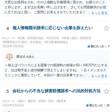
大変なお怪我をされ、その上過酷な労働環境に置かれ、お困りのこと
と存じます。まずはお見舞い申し上げます。 少しでも問題解決のお役
に立てればと思い、ご質問にお答えさせていただきます。 ご相談者の
具体的な会社内での立場や入手可能な証拠資料にもよりますが、お怪
我に関しては労災保険からの給付や会社からの損害賠償が、過重労働
に関しては未払残業代の支払が受けられる可能性がある事案とお見受
4
個人情報開示請求に応じない企業を訴えたい
けします。 請求が認められる可能性や採るべき手続を検討するには、
様々な事情のヒアリングや証拠資料の検討が必要になるため、今後の
#セクハラ
#労働・雇用契約違反
#労災対応
#業務上過失・損害賠償
方針の検討も含め、一度面談にて法律相談をされることをおすすめし
#退職理由(自己都合・会社都合)
#安全配慮義務違反
2022年7月29日
役にたった
7
ます。
匿名A
弁護士
＞例えばパワハラによる退職での慰謝料の相場が50～100万円だとする
と、ほぼ着手金と成功報酬で消えてしまいますね。 ＞元々メンタルク
リニックに通院していて、今回の一連の出来事でさらに悪化した事実
を医師の診断書で証拠として提出しても慰謝料は変わらないですか？
万が一、慰謝料請求が認められるにしても金額としては微々たるもの
かと思いますが、依頼する弁護士に詳細を説明したうえで指示を仰い
5
会社からの不当な損害賠償請求への法的対処方法
だ方がいいかと思います。
#セクハラ
#暴行・傷害罪
#恐喝・脅迫
#被害者
2021年5月31日
役にたった
13