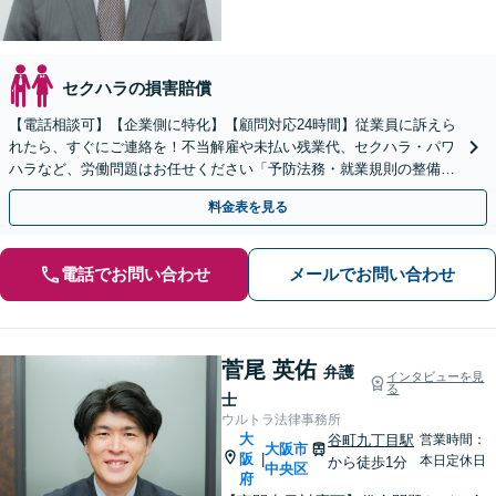
セクハラの損害賠償
【電話相談可】【企業側に特化】【顧問対応24時間】従業員に訴えら
れたら、すぐにご連絡を！不当解雇や未払い残業代、セクハラ・パワ
ハラなど、労働問題はお任せください「予防法務・就業規則の整備で
トラブルを未然に防ぐ」【英語・韓国語対応】
料金表を見る
電話でお問い合わせ
メールでお問い合わせ
菅尾 英佑
弁護
インタビューを見
る
士
ウルトラ法律事務所
大
谷町九丁目駅
営業時間：
大阪市
阪
|
本日定休日
から徒歩1分
中央区
府