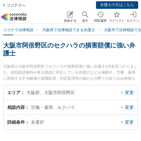
弁護士の方はこちら
ココナラへ
投稿する
探す
閲覧履歴
マイリスト
ログイン
ココナラ法律相談
大阪府で法律相談できる弁護士
大阪市で法律相談で
大阪市阿倍野区のセクハラの損害賠償に強い弁
護士
大阪府の大阪市阿倍野区でセクハラの損害賠償に強い弁護士が8名見つかりまし
た。初回面談無料や休日面談に対応している弁護士なども掲載中。労働・雇用
に関係する不当解雇や退職勧奨、内定取消等の細かな分野での絞り込み検索も
でき便利です。特に天王寺総合法律事務所の大前 貴子弁護士や阿倍野なみはや
法律事務所の髙橋 優弁護士、天王寺総合法律事務所の山本 達也弁護士のプロフ
エリア
大阪府、大阪市阿倍野区
変更
ィール情報や弁護士費用、強みなどが注目されています。『大阪市阿倍野区で
土日や夜間に発生したセクハラの損害賠償のトラブルを今すぐに弁護士に相談
相談内容
労働・雇用、セクハラ
変更
したい』『セクハラの損害賠償のトラブル解決の実績豊富な近くの弁護士を検
索したい』『初回相談無料でセクハラの損害賠償を法律相談できる大阪市阿倍
野区内の弁護士に相談予約したい』などでお困りの相談者さんにおすすめで
詳細条件
未選択
変更
す。