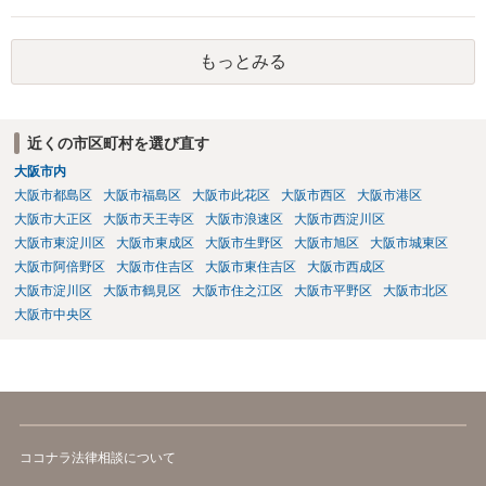
りの話にしてほしいという相手方の要望を受け容れることは状況によ
ってはあるかもしれませんが、相手方に誤解を与える可能性があり、
利益相反の問題が生じうるのでそういった要請は拒絶する場合が大半
もっとみる
でしょうし、とりわけ今回の状況において弁護士かぎりの話にしてほ
しいという要望を受け容れる弁護士はほとんどいないと思います。 会
社内の部署に相談した場合についても通常は会社内で情報共有が図ら
れるでしょうから、結局のところ、関係資料等をまとめて一度弁護士
近くの市区町村を選び直す
に相談した上で、事案の見通し等を示してもらい、訴訟するかどうか
大阪市内
を早急に決断された方が良いかと存じます。訴訟提起を選択される場
合は、通常、会社が隠蔽のため過去の記録を廃棄すること等を防ぐた
大阪市都島区
大阪市福島区
大阪市此花区
大阪市西区
大阪市港区
め、弁護士と相談の上、訴え提起前の証拠保全の要否等を検討するこ
大阪市大正区
大阪市天王寺区
大阪市浪速区
大阪市西淀川区
とになります。 いずれにせよ、あなたの動きを悟られた場合、少なく
大阪市東淀川区
大阪市東成区
大阪市生野区
大阪市旭区
大阪市城東区
とも一般論としては会社が隠蔽工作を行う可能性があるため、慎重な
大阪市阿倍野区
大阪市住吉区
大阪市東住吉区
大阪市西成区
対応が必要になってくるかと存じます。
大阪市淀川区
大阪市鶴見区
大阪市住之江区
大阪市平野区
大阪市北区
大阪市中央区
ココナラ法律相談について