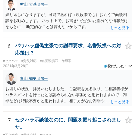
村山 大基
弁護士
繰り返しになりますが、可能であれば（現段階でも）お近くで面談相
談をお勧めします。 ネット上で、お書きいただいた部分的な情報だけ
をもとに、 断定的なことは言えないからです。
6
パワハラ虚偽主張での謝罪要求、名誉毀損への対
応策は？
#セクハラ
#労災対応
#名誉毀損罪・侮辱罪
2021年3月28日
役にたった
22
青山 知史
弁護士
お困りの状況、拝見いたしました。 ご記載を見る限り、ご相談者様が
ハラスメントを行ったとは認められない事案かと思われますので、謝
罪などは特段不要かと思われます。 相手方がなお謝罪や賠償を要求す
る場合、こうした観点で内容証明郵便などの通知を発したり、また、
訴訟などによって債務不存在確認などを求めることも可能です。 相手
方の行為は、ご相談者様の名誉や名誉感情を損なう事項を第三者に通
7
セクハラ示談後なのに、問題を掘り起こされまし
知したものであり、社内でも共有されている実態を考えれば、金額の
た。
多寡は別として、名誉毀損に基づく損害賠償請求などが成立する可能
#不当解雇
#示談交渉
#セクハラ