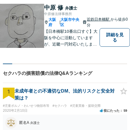
さ」「人間力」「交渉力」を
中原 修
弁護士
駆使して依頼者様の笑顔を取
中原修法律事務所
り戻すべく全力で取り組みま
近鉄日本橋駅
から徒歩0
大阪
大阪市中央
|
す。
府
区
分
【日本橋駅10番出口すぐ】大
詳細を見
阪を中心に活動しています
る
が、近畿一円対応いたしま
す。借金問題・交通事故・離
婚・相続といった身の回りの
トラブルから、刑事・詐欺、
公害・行政事件まであらゆる
セクハラの損害賠償の法律Q&Aランキング
問題のご相談を承ります。小
さな悩み事でもお気軽にお問
合わせください。
1
未成年者との不適切なDM、法的リスクと安全対
策は？
#児童ポルノ・わいせつ物頒布等
#セクハラ
#児童買春・援助交際
2020年2月10日
役にたった
59
匿名A
弁護士