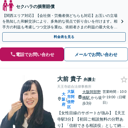
セクハラの損害賠償
【関西エリア対応】【会社側・労働者側どちらも対応】お互いの立場
を熟知した和解交渉により、多角的な視点で折り合いを付けます。相
手方の利益も考慮しつつ交渉を重ね、依頼者さまの利益の最大化を目
指す「不当解雇／労災の損害賠償請求／未払い残業代請求」
料金表を見る
電話でお問い合わせ
メールでお問い合わせ
大前 貴子
弁護士
天王寺総合法律事務所
大阪
大阪阿部野
営業時間：10:0
大
市阿
0~19:00（日曜
橋駅
から徒
阪
|
倍野
日）
歩3分
府
区
【女性目線のサポートが強み】【天王
寺駅3分】【初回ご相談無料の分野あ
り】「信頼できる相談役」として納得