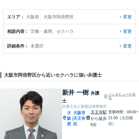
ださい。
エリア
大阪府、大阪市阿倍野区
変更
相談内容
労働・雇用、セクハラ
変更
詳細条件
未選択
変更
大阪市阿倍野区から近いセクハラに強い弁護士
新井 一樹
弁護
インタビューを見
る
士
弁護士法人新都法律事務所
天王寺駅
営業時間：09:00~
大
大阪市
21:00（土日祝
阪
天王寺
から徒歩
|
府
区
日）
6分