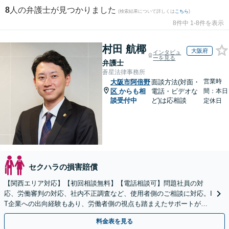
8
人の弁護士が見つかりました
(検索結果について詳しくは
こちら
)
8件中 1-8件を表示
村田 航椰
大阪府
インタビュ
ーを見る
弁護士
蒼星法律事務所
営業時
大阪市阿倍野
面談方法(対面・
区
からも相
電話・ビデオな
間：本日
談受付中
ど)は応相談
定休日
セクハラの損害賠償
【関西エリア対応】【初回相談無料】【電話相談可】問題社員の対
応、労働審判の対応、社内不正調査など、使用者側のご相談に対応。I
T企業への出向経験もあり、労働者側の視点も踏まえたサポートが可
能です。お気軽にご相談ください。【夜間・土日相談可】
料金表を見る