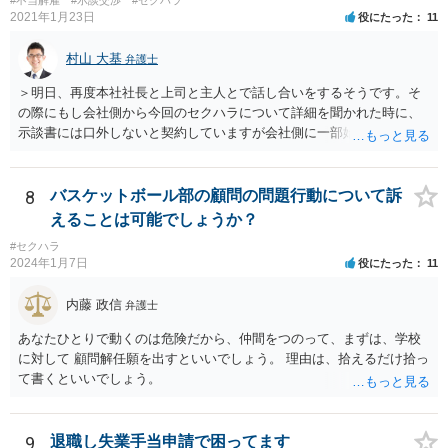
性もあるかと思われます。 本件に対する対応ですが、そもそも根拠を
2021年1月23日
役にたった
11
欠く主張であり、会社としても相手方の請求を取り合うつもり事態が
ない可能性もあるかと思われます。 こうした場合であれば、結局は相
村山 大基
弁護士
手方として、言い分がなにも通らないまま、断念ををすることにな
り、ご相談者様も直接に問題のある人物と接触を持たずに済むかと思
＞明日、再度本社社長と上司と主人とで話し合いをするそうです。そ
いますので、必ずしも、ご相談者様がコストをかけて、相手方を責め
の際にもし会社側から今回のセクハラについて詳細を聞かれた時に、
るまでをしなくともよいかとも考えられます。 もっとも、ご相談者様
示談書には口外しないと契約していますが会社側に一部始終を話して
として本件行動が納得できない場合には、コスト面も生じることから
しまって良いのでしょうか？もし会社側の質問に答えてはいけない場
十分にご検討をいただく必要はあるかと思いますが、相手方に対して
合、どのように対応したら良いですか？ 一番無難なのは、①事前に弁
正式な警告の書面を送ったり、名誉毀損に当たりうる行為について、
護士に相談してからにしたい、と伝え、②話し合いを延期してもらっ
8
バスケットボール部の顧問の問題行動について訴
賠償を求めていく余地はあるかと思われます。
てご主人が近くで法律相談に行くことです。 ネット上ですと、示談書
えることは可能でしょうか？
も確認できませんし、「言葉による下ネタ」がどのようなものか、示
#セクハラ
談に至る具体的な経緯、示談後相手が会社に話した内容など、詳しい
2024年1月7日
役にたった
11
事情がわかりません。これらの事情がわからずに、相談者さんからの
又聞きの情報だけをもとに回答するのは妥当ではないと考えるからで
内藤 政信
弁護士
す。
あなたひとりで動くのは危険だから、仲間をつのって、まずは、学校
に対して 顧問解任願を出すといいでしょう。 理由は、拾えるだけ拾っ
て書くといいでしょう。
9
退職し失業手当申請で困ってます