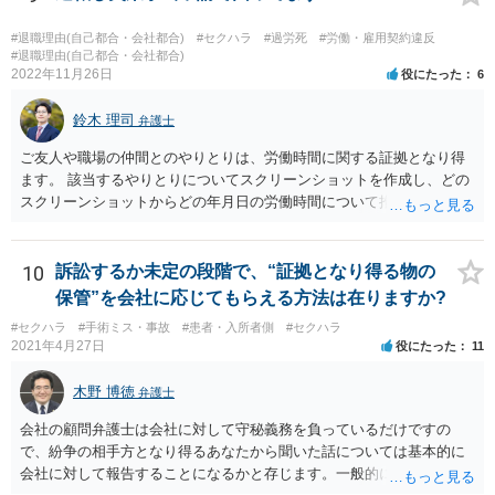
#退職理由(自己都合・会社都合)
#セクハラ
#過労死
#労働・雇用契約違反
#退職理由(自己都合・会社都合)
2022年11月26日
役にたった
6
鈴木 理司
弁護士
ご友人や職場の仲間とのやりとりは、労働時間に関する証拠となり得
ます。 該当するやりとりについてスクリーンショットを作成し、どの
スクリーンショットからどの年月日の労働時間について推定できるか
報告書にまとめ、ハローワークに提出しましょう。
10
訴訟するか未定の段階で、“証拠となり得る物の
保管”を会社に応じてもらえる方法は在りますか?
#セクハラ
#手術ミス・事故
#患者・入所者側
#セクハラ
2021年4月27日
役にたった
11
木野 博徳
弁護士
会社の顧問弁護士は会社に対して守秘義務を負っているだけですの
で、紛争の相手方となり得るあなたから聞いた話については基本的に
会社に対して報告することになるかと存じます。一般的に弁護士かぎ