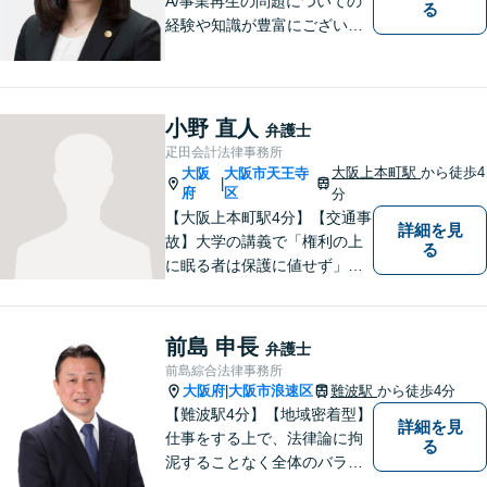
A/事業再生の問題についての
る
経験や知識が豊富にございま
す！お客様の問題解決に向け
真摯かつ柔軟に対応させてい
ただきます。お気軽にご相談
ください。
小野 直人
弁護士
疋田会計法律事務所
大阪上本町駅
から徒歩4
大阪
大阪市天王寺
|
府
区
分
【大阪上本町駅4分】【交通事
詳細を見
故】大学の講義で「権利の上
る
に眠る者は保護に値せず」と
いう言葉に出会い、権利を行
使できずにいる方々の力にな
りたいと弁護士を志しまし
前島 申長
弁護士
た。 これまで多様なご相談に
前島綜合法律事務所
向き合ってきた経験を活か
大阪府
大阪市浪速区
難波駅
から徒歩4分
|
し、丁寧かつ柔軟な対応を心
【難波駅4分】【地域密着型】
詳細を見
がけています。
仕事をする上で、法律論に拘
る
泥することなく全体のバラン
ス論やどのような解決が依頼