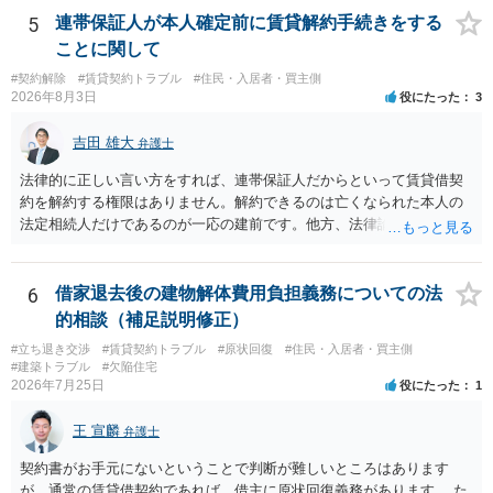
前提であり、借主が同意しなければ成立しません。 12年間の居住実
5
連帯保証人が本人確定前に賃貸解約手続きをする
績、子どもの学校や地域とのつながり、転居費用の準備が困難な事情
ことに関して
などは、借主側の強い居住継続の必要性として正当事由判断において
#契約解除
#賃貸契約トラブル
#住民・入居者・買主側
重視される要素ですので、貸主側にかなり具体的な事情と立退料など
2026年8月3日
役にたった
3
がない限り、更新拒絶が認められるハードルは一般的に高いと考えら
れます。 建物が未登記であること自体は、賃貸借契約の有効性を直ち
吉田 雄大
弁護士
に否定するものではなく、引渡しがされていれば賃貸借の効力は原則
有効とされています。 今後の交渉では、①現在は普通借家契約が継続
法律的に正しい言い方をすれば、連帯保証人だからといって賃貸借契
しており定期借家への変更に合意していないこと、②貸主側の事情
約を解約する権限はありません。解約できるのは亡くなられた本人の
（誰が所有者で誰が実際に住む予定か等）を具体的に書面で説明して
法定相続人だけであるのが一応の建前です。他方、法律論はさてお
ほしいこと、③自分たちの居住継続の必要性を丁寧に伝えること、を
き、事実上であれ明渡が完了すれば賃貸人としてはそれ以上のことを
基本方針としたうえで、仮に一定時期の退去を検討する場合には、立
する動機づけがなくなります。 今回進められつつある手続はあくまで
退料・引越費用・原状回復費用負担などの条件を明確にした書面を作
も、建物を賃貸人に一日も早く明け渡すための便宜的方法として理解
6
借家退去後の建物解体費用負担義務についての法
成することが重要です。 契約書では、更新条項・解除条項・期間の定
するのが良いと思います。またその方法で進めた方が、連帯保証人で
的相談（補足説明修正）
め・定期借家に関する記載の有無、これまでの更新時の合意内容
あるお知り合いさんにとっても、自身の経済的負担を最小限に食い止
（「今回で最後」などの文言）が、借主不利な特約として無効になり
#立ち退き交渉
#賃貸契約トラブル
#原状回復
#住民・入居者・買主側
められるため望ましいやり方だといえます。
#建築トラブル
#欠陥住宅
得るかどうかも含めて検討ポイントになりますので、署名押印前に内
2026年7月25日
役にたった
1
容を十分に確認し、不明点は弁護士に相談することをおすすめしま
す。
王 宣麟
弁護士
契約書がお手元にないということで判断が難しいところはあります
が、通常の賃貸借契約であれば、借主に原状回復義務があります。 た