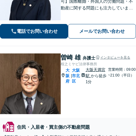
可】国際離婚・外国人の労働問題・不
動産に関する問題にも注力していま
す。海外企業と取引をしている企業さ
まをサポート！【電話相談可】【メー
ル相談可】【JR東西線大阪天満宮駅5
電話でお問い合わせ
メールでお問い合わせ
分】
曽崎 雄
弁護士
インタビューを見る
桜之ミヤビ法律事務所
大阪天満宮
営業時間：09:00
大
大阪
~21:00（平日）
阪
市北
駅
から徒歩
|
府
区
1分
住民・入居者・買主側の不動産問題