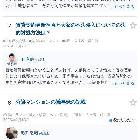
だ、土地を借りて、そのうえで借主が建物を建てて住んでいたケース
とは異なり、地付き一戸建て住宅（貸主所有）自体を賃借していたの
であれば、建物を収去して土地を明渡す義務は原則生じないはずで
す。 その後、建物を平屋に立て替えた場合であっても、貸主の承諾を
7
賃貸契約更新拒否と大家の不法侵入についての法
得ているのであれば、単純に費用を捻出した側に平屋の所有権が帰属
的対処方法は？
する、という話になるわけでもないように思います。 そのため、現
#立ち退き交渉
#賃貸契約トラブル
#住民・入居者・買主側
状、解体費用を負担することが明確な案件ではないため、まずは相手
2026年7月27日
に請求の根拠（なぜ当方が平屋の解体費用を負担しなければならない
のか）を確認されてみてはいかがでしょうか。
王 宣麟
弁護士
普通賃貸借契約ということであれば、大前提として賃借人は借地借家
法により保護されているため「正当事由」がなければ、賃貸借契約の
更新を家主側は拒否することができません。 上記を拝見する限り、通
常どおり賃料を支払い続けている状況であれば、単に「部屋の内部を
定期確認させてもらないこと」が直ちに正当事由に当たるとは思えま
せんので、更新拒絶を拒否される方向性でよろしいかと存じます。 そ
8
分譲マンションの議事録の記載
の交渉の中で、一定の金銭をもらえれば退去には応じる旨交渉をして
みるのはいかがでしょうか。 過去に賃借人の許可なく無断で賃貸人が
#近隣トラブル（隣人・騒音・ペット問題）
#住民・入居者・買主側
入室する行為自体は不法行為となり、また刑事的にも住居侵入罪が成
2026年7月13日
役にたった
1
立する可能性がありますので、これを理由に一定の金銭賠償を求める
のも一つでしょう。
肥田 弘昭
弁護士