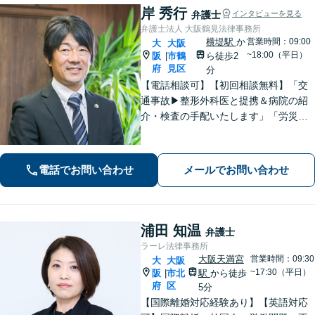
岸 秀行
弁護士
インタビューを見る
弁護士法人 大阪鶴見法律事務所
横堤駅
か
営業時間：09:00
大
大阪
~18:00（平日）
阪
市鶴
ら徒歩2
|
府
見区
分
【電話相談可】【初回相談無料】「交
通事故▶︎整形外科医と提携＆病院の紹
介・検査の手配いたします」「労災の
後遺障害もお任せください」事故後で
きるだけ早期にご相談頂けると助かり
ます。法律問題だけではないトータル
電話でお問い合わせ
メールでお問い合わせ
サポートを目指します【セカンドオピ
ニオン可】
浦田 知温
弁護士
ラーレ法律事務所
大阪天満宮
営業時間：09:30
大
大阪
~17:30（平日）
阪
市北
駅
から徒歩
|
府
区
5分
【国際離婚対応経験あり】【英語対応