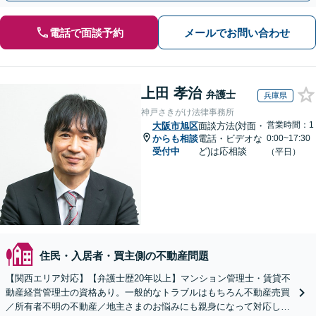
電話で面談予約
メールでお問い合わせ
上田 孝治
弁護士
兵庫県
神戸さきがけ法律事務所
営業時間：1
大阪市旭区
面談方法(対面・
からも相談
電話・ビデオな
0:00~17:30
受付中
ど)は応相談
（平日）
住民・入居者・買主側の不動産問題
【関西エリア対応】【弁護士歴20年以上】マンション管理士・賃貸不
動産経営管理士の資格あり。一般的なトラブルはもちろん不動産売買
／所有者不明の不動産／地主さまのお悩みにも親身になって対応しま