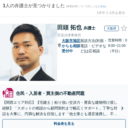
1
人の弁護士が見つかりました
(検索結果について詳しくは
こちら
)
1件中 1-1件を表示
田頭 拓也
弁護士
大阪府
至道法律事務所
営業時間：0
大阪市旭区
面談方法(対面・
からも相談
電話・ビデオな
9:00~21:00
受付中
ど)は応相談
（平日）
住民・入居者・買主側の不動産問題
【関西エリア対応】【宅建士｜粘り強い交渉力・豊富な建物明け渡し
経験】「スポットの相談から顧問契約まで幅広くサポート」丁寧な対
話を大事に、円満な解決を目指します「他士業とも適宜連携し、不動
産経営者さまに法的観点から戦略的なアドバイスを提供」
料金表を見る