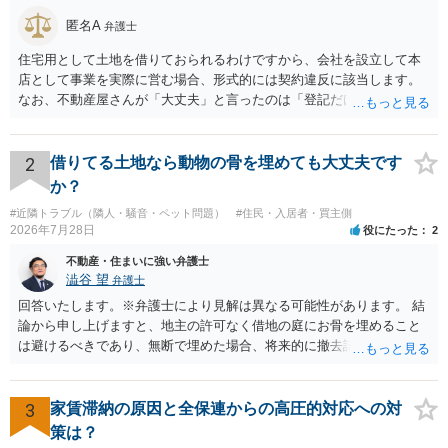
匿名A
弁護士
住宅用として土地を借りておられるわけですから、会社を設立して本
店として事業を実際に営む場合、形式的には契約違反に該当します。
なお、不動産屋さんが「大丈夫」と言ったのは「登記だけなら実務上
トラブルになることは少ない」という経験則に基づいたものと推測さ
れますが、これは法的な保証ではありません。 ただ、解除まで認めら
れるかどうかについては信頼関係が破壊されたかどうかで判断されま
2
借りてる土地なら動物の骨を埋めても大丈夫です
すので、建物を事務所・店舗用に大きく改築する等までなさらない限
か？
り、リスクはそれほど大きくないかもしれません。 しかしそれでも、
#近隣トラブル（隣人・騒音・ペット問題）
#住民・入居者・買主側
大家さんが契約違反を口実に、将来の更新時に更新料の上乗せを要求
2026年7月28日
役にたった
2
したり、立ち退きを迫る材料に使ったりする可能性は否定できませ
ん。
不動産・住まいに強い弁護士
澁谷 望
弁護士
回答いたします。※弁護士により見解は異なる可能性があります。 結
論から申し上げますと、地主の許可なく借地の庭にお骨を埋めること
は避けるべきであり、無断で埋めた場合、将来的に撤去請求や退去時
の損害賠償（原状回復費用）を求められるリスクがあります。 法律
上、自分のペットの遺骨を埋める行為自体は墓地埋葬法違反や不法投
棄には該当しないため、犯罪になるわけではありません。しかし、建
3
家賃滞納の原因と全保連からの高圧的対応への対
物の所有者は質問者様であっても、土地の所有権はあくまで地主にあ
策は？
ります。そのため、地主に無断でお骨を埋める行為は、他人の所有権