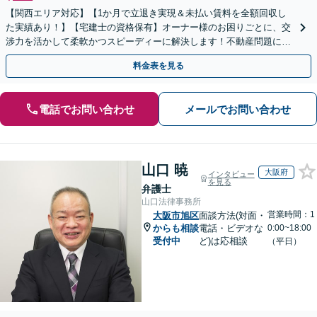
【関西エリア対応】【1か月で立退き実現＆未払い賃料を全額回収し
た実績あり！】【宅建士の資格保有】オーナー様のお困りごとに、交
渉力を活かして柔軟かつスピーディーに解決します！不動産問題に幅
広く対応しています。
料金表を見る
電話でお問い合わせ
メールでお問い合わせ
山口 暁
大阪府
インタビュー
を見る
弁護士
山口法律事務所
営業時間：1
大阪市旭区
面談方法(対面・
からも相談
電話・ビデオな
0:00~18:00
受付中
ど)は応相談
（平日）