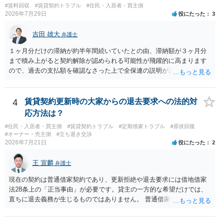
#賃料回収
#賃貸契約トラブル
#住民・入居者・買主側
を侵害する行為や、借地人としての善管注意義務違反とみなされる可
2026年7月29日
役にたった
3
能性が高いのが私見です。 どうしてもお近くで供養されたい場合は、
事前に地主へ相談して許可を得るか、土地に直接埋めずに大きめの鉢
吉田 雄大
弁護士
植え等で供養する「プランター葬」や、ペット霊園等への納骨を検討
されるのが確実かと思います。
１ヶ月分だけの滞納が約半年間続いていたとの由、滞納額が３ヶ月分
まで積み上がると契約解除が認められる可能性が飛躍的に高まります
ので、過去の支払額を確認なさった上で全保連の説明が正しければ、
全部又は一部を支払うのが最善の方法です。 約半年間も放置されてい
た理由は気になるところですが、中身のある返答は期待できないと思
います。
4
賃貸契約更新時の大家からの退去要求への法的対
応方法は？
#住民・入居者・買主側
#賃貸契約トラブル
#定期借家トラブル
#原状回復
#オーナー・売主側
#立ち退き交渉
2026年7月21日
役にたった
2
王 宣麟
弁護士
現在の契約は普通借家契約であり、更新拒絶や退去要求には借地借家
法28条上の「正当事由」が必要です。貸主の一方的な希望だけでは、
直ちに退去義務が生じるものではありません。 普通借家契約から定期
借家契約への切り替えは、既存の普通借家契約を合意解約したうえで
新たな定期借家契約を締結する形になりますが、これは任意の合意が