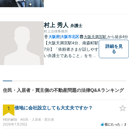
村上 秀人
弁護士
村上法律事務所
大阪府
大阪市北区
大阪天満宮駅
から徒歩4分
|
【大阪天満宮駅4分、南森町駅
詳細を見
7分】「依頼者さまが話しやす
る
い弁護士であること」をモッ
トーに、誠心誠意対応いたし
ます。不安を少しでも解消し
ていただけるよう、ゆっくり
と丁寧に説明していきますの
で、法律相談が初めての方で
住民・入居者・買主側の不動産問題の法律Q&Aランキング
も安心してお問合せくださ
い。
1
借地に会社設立しても大丈夫ですか？
#契約解除
#住民・入居者・買主側
2026年7月29日
役にたった
2