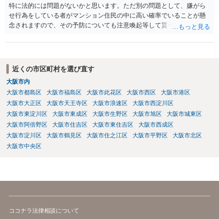
特に法的には問題がないかと思います。ただ別の問題として、嫌がら
せ行為をしている者がマンション住民の中に高い確率でいることが懸
念されますので、その予防についても注意喚起等して貰うと良いかと
思います。ご参考にしてください。
近くの市区町村を選び直す
大阪市内
大阪市都島区
大阪市福島区
大阪市此花区
大阪市西区
大阪市港区
大阪市大正区
大阪市天王寺区
大阪市浪速区
大阪市西淀川区
大阪市東淀川区
大阪市東成区
大阪市生野区
大阪市旭区
大阪市城東区
大阪市阿倍野区
大阪市住吉区
大阪市東住吉区
大阪市西成区
大阪市淀川区
大阪市鶴見区
大阪市住之江区
大阪市平野区
大阪市北区
大阪市中央区
ココナラ法律相談について