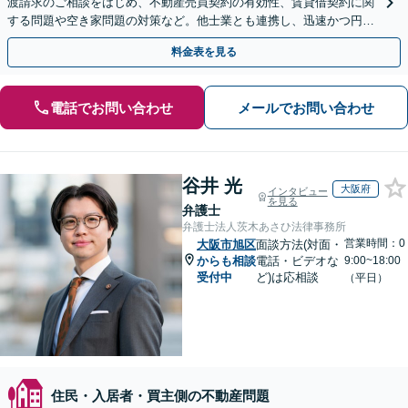
渡請求のご相談をはじめ、不動産売買契約の有効性、賃貸借契約に関
する問題や空き家問題の対策など。他士業とも連携し、迅速かつ円滑
な解決を目指します【顧問契約】【西宮北口駅3分】
料金表を見る
電話でお問い合わせ
メールでお問い合わせ
谷井 光
大阪府
インタビュー
を見る
弁護士
弁護士法人茨木あさひ法律事務所
営業時間：0
大阪市旭区
面談方法(対面・
からも相談
電話・ビデオな
9:00~18:00
受付中
ど)は応相談
（平日）
住民・入居者・買主側の不動産問題