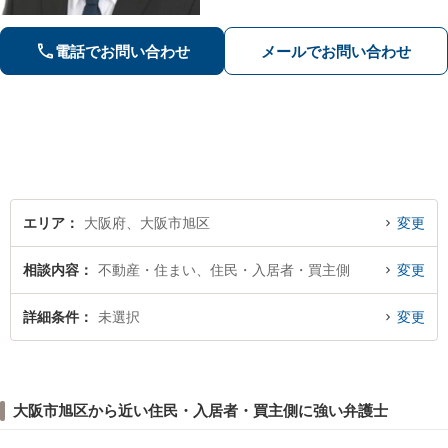
談成立実績多数】示談交渉による不起
訴処分や早期の身柄解放が可能。自宅
を残す債務整理のノウハウ多数。不動
電話でお問い合わせ
メールでお問い合わせ
産業者とも連携。
エリア
大阪府、大阪市旭区
変更
相談内容
不動産・住まい、住民・入居者・買主側
変更
詳細条件
未選択
変更
大阪市旭区から近い住民・入居者・買主側に強い弁護士