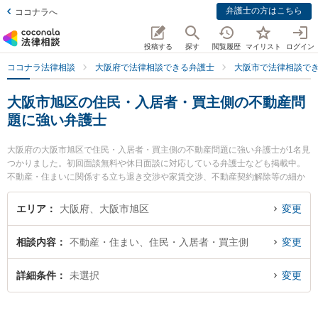
弁護士の方はこちら
ココナラへ
投稿する
探す
閲覧履歴
マイリスト
ログイン
ココナラ法律相談
大阪府で法律相談できる弁護士
大阪市で法律相談で
大阪市旭区の住民・入居者・買主側の不動産問
題に強い弁護士
大阪府の大阪市旭区で住民・入居者・買主側の不動産問題に強い弁護士が1名見
つかりました。初回面談無料や休日面談に対応している弁護士なども掲載中。
不動産・住まいに関係する立ち退き交渉や家賃交渉、不動産契約解除等の細か
な分野での絞り込み検索もでき便利です。特に千林法律事務所の日川 猛弁護士
のプロフィール情報や弁護士費用、強みなどが注目されています。『大阪市旭
エリア
大阪府、大阪市旭区
変更
区で土日や夜間に発生した住民・入居者・買主側の不動産問題のトラブルを今
すぐに弁護士に相談したい』『住民・入居者・買主側の不動産問題のトラブル
相談内容
不動産・住まい、住民・入居者・買主側
変更
解決の実績豊富な近くの弁護士を検索したい』『初回相談無料で住民・入居
者・買主側の不動産問題を法律相談できる大阪市旭区内の弁護士に相談予約し
たい』などでお困りの相談者さんにおすすめです。
詳細条件
未選択
変更