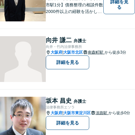
詳細を見
市駅1分】債務整理の相談件数
る
2000件以上の経験を活かし、
依頼者様の法律問題を徹底的
にバックアップいたします。
どなたでも相談しやすく、依
頼者様が不安を抱かないよう
向井 謙二
弁護士
に、わかりやすく的確なアド
向井・竹内法律事務所
バイスを心がけております。
大阪府
大阪市北区
南森町駅
から徒歩3分
|
詳細を見る
坂本 昌史
弁護士
法律事務所エソラ
大阪府
大阪市東淀川区
淡路駅
から徒歩0分
|
詳細を見る