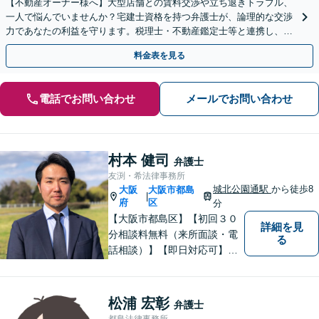
【不動産オーナー様へ】大型店舗との賃料交渉や立ち退きトラブル、
一人で悩んでいませんか？宅建士資格を持つ弁護士が、論理的な交渉
力であなたの利益を守ります。税理士・不動産鑑定士等と連携し、複
雑な案件もワンストップで解決へ。初回相談無料。
料金表を見る
電話でお問い合わせ
メールでお問い合わせ
村本 健司
弁護士
友渕・希法律事務所
城北公園通駅
から徒歩8
大阪
大阪市都島
|
府
区
分
【大阪市都島区】【初回３０
詳細を見
分相談料無料（来所面談・電
る
話相談）】【即日対応可】
【都島駅・城北公園通駅】
【高倉町三丁目バス停徒歩１
分】【当日・夜間・休日相談
松浦 宏彰
弁護士
可】刑事事件/相続問題/離婚問
都島法律事務所