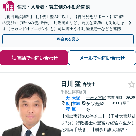
住民・入居者・買主側の不動産問題
【初回面談無料】【弁護士歴20年以上】【再開発をサポート】立退料
の交渉や行政への使用許可、用途廃止など、高度な業務にも対応しま
す【セカンドオピニオンにも】司法書士や不動産鑑定士などと連携。
農地や山林などもお任せください【枚方市駅6分】
料金表を見る
電話でお問い合わせ
メールでお問い合わせ
日川 猛
弁護士
千林法律事務所
千林大宮駅
営業時間：09:00
大
大阪
~18:00（平日）
阪
市旭
から徒歩2
|
府
区
分
【相談実績300件以上】【千林大宮駅徒
歩2分】行政書士の豊富な経験を生かし
た相続手続き。【刑事弁護人経験・示