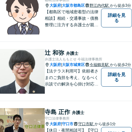
題など経験と知識をもとに、
大阪府
大阪市都島区
野江内代駅
から徒歩3分
|
依頼者様の不安を解消し、問
【都島区で地域密着型の法律
詳細を見
題解決へ導きます
相談】相続・交通事故・債務
る
整理に注力する弁護士が親身
に対応。費用や手続きを明確
に説明し、あなたの不安を解
消します。大阪市都島区の皆
様、まずはお気軽にご連絡く
辻 和弥
弁護士
ださい。初回面談予約受付中
弁護士法人ももとせ 今福法律事務所
大阪府
大阪市城東区
今福鶴見駅
から徒歩2分
|
【法テラス利用可】依頼者さ
詳細を見
まのご負担を考え、なるべく
る
示談での解決を心掛け対応い
たします。コミュニケーショ
ン力と精神的なタフさが強
み。依頼者さまにとって身近
で頼れる弁護士を目指しま
寺島 正作
弁護士
す。【休日相談可】【今福鶴
守口法律事務所
見駅2分】
大阪府
守口市
守口市駅
から徒歩1分
|
【休日・夜間相談可】【守口