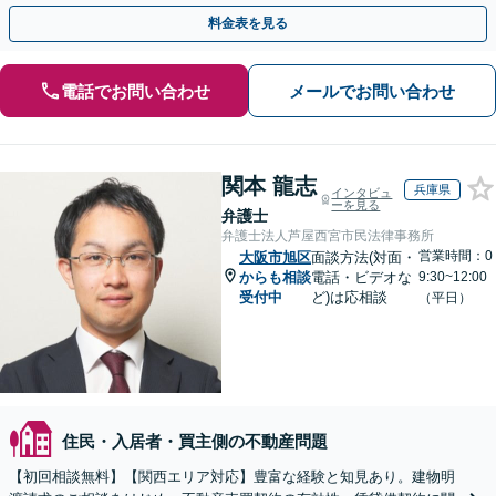
す【夜間・休日の相談可】
料金表を見る
電話でお問い合わせ
メールでお問い合わせ
関本 龍志
兵庫県
インタビュ
ーを見る
弁護士
弁護士法人芦屋西宮市民法律事務所
営業時間：0
大阪市旭区
面談方法(対面・
からも相談
電話・ビデオな
9:30~12:00
受付中
ど)は応相談
（平日）
住民・入居者・買主側の不動産問題
【初回相談無料】【関西エリア対応】豊富な経験と知見あり。建物明