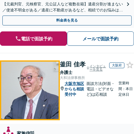
【元裁判官、元検察官、元公証人など複数在籍】遺産分割が進まない
／使途不明金がある／遺産に不動産があるなど、相続でのお悩みはご
相談ください【他士業連携で登記・税も対応】
料金表を見る
電話で面談予約
メールで面談予約
釜田 佳孝
大阪府
インタビュ
ーを見る
弁護士
大和法律事務所
営業時
大阪市旭区
面談方法(対面・
からも相談
電話・ビデオな
間：本日
受付中
ど)は応相談
定休日
家族信託