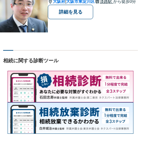
の賠償を獲得】
大阪府
大阪市東淀川区
淡路駅
から徒歩0分
|
詳細を見る
相続に関する診断ツール