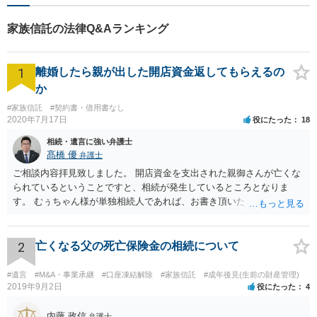
家族信託の法律Q&Aランキング
1
離婚したら親が出した開店資金返してもらえるの
か
#家族信託
#契約書・借用書なし
2020年7月17日
役にたった
18
相続・遺言に強い弁護士
髙橋 優
弁護士
ご相談内容拝見致しました。 開店資金を支出された親御さんが亡くな
られているということですと、相続が発生しているところとなりま
す。 むぅちゃん様が単独相続人であれば、お書き頂いたような方法で
ご主人に書面を書いてもらうことで対応は可能かと思います。 他にも
相続人おられるということであれば、他の相続人との協議が必要とな
るところです。 また、当該点とは別にご主人から貸付ではなく贈与で
2
亡くなる父の死亡保険金の相続について
あると主張される可能性がございます。 その場合には、貸付であるこ
とを伺わせる事情をどれだけ積み重ねることが出来るか、というとこ
#遺言
#M&A・事業承継
#口座凍結解除
#家族信託
#成年後見(生前の財産管理)
ろとなります。 返済の事実や、返済を約束するメール等です。 金額の
2019年9月2日
役にたった
4
大きさや状況を考えると、一つ一つの問題を解決し、万が一に備えて
おく方が宜しいかと思います。 緊急という訳ではないかと思います
内藤 政信
弁護士