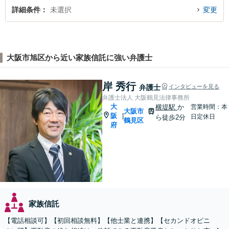
詳細条件
未選択
変更
大阪市旭区から近い家族信託に強い弁護士
岸 秀行
弁護士
インタビューを見る
弁護士法人 大阪鶴見法律事務所
大
横堤駅
か
営業時間：本
大阪市
阪
|
日定休日
ら徒歩2分
鶴見区
府
家族信託
【電話相談可】【初回相談無料】【他士業と連携】【セカンドオピニ