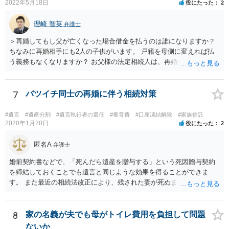
2022年5月18日
役にたった
2
理崎 智英
弁護士
＞再婚してもし父が亡くなった場合借金を払うのは誰になりますか？
ちなみに再婚相手にも2人の子供がいます。 戸籍を母側に変えれば払
う義務もなくなりますか？ お父様の法定相続人は、再婚相手とご相談
者様なので、お父様の借金はご相談者様も相続することになります。
戸籍がどこにあるのかは関係ありません。 ただし、お父様が亡くなっ
たことを知ってから３か月以内に家庭裁判所にて「相続放棄」の手続
7
バツイチ同士の再婚に伴う相続対策
をすれば、ご相談者様はお父様の借金は相続しません。
#遺言
#遺産分割
#遺言執行者の選任
#養育費
#口座凍結解除
#家族信託
2020年1月20日
役にたった
2
匿名A
弁護士
婚前契約書などで、「死んだら遺産を贈与する」という死因贈与契約
を締結しておくことでも遺言と同じような効果を得ることができま
す。 また最近の相続法改正により、残された妻が死ぬまで家に住み続
けられる権利として「配偶者居住権」という制度が設けられましたの
で、その制度を活用する方法も考えられます。 もし契約書の作成まで
視野に入れておられる場合は、お近くの弁護士、できれば相続に強い
8
家の名義が夫でも母がトイレ費用を負担して問題
弁護士にご相談なさるとよいでしょう。
ないか