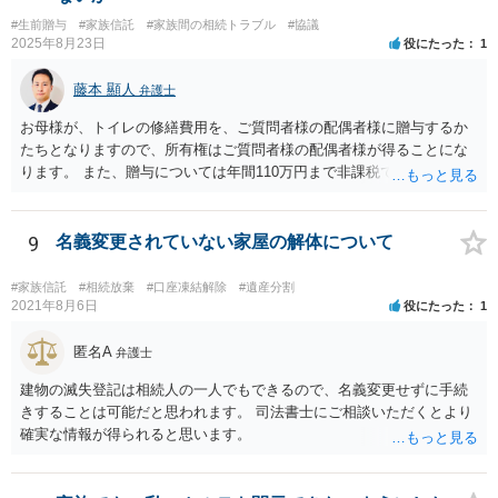
#生前贈与
#家族信託
#家族間の相続トラブル
#協議
2025年8月23日
役にたった
1
藤本 顯人
弁護士
お母様が、トイレの修繕費用を、ご質問者様の配偶者様に贈与するか
たちとなりますので、所有権はご質問者様の配偶者様が得ることにな
ります。 また、贈与については年間110万円まで非課税であり、トイ
レの修繕費であればこの枠内に収まると思います。
9
名義変更されていない家屋の解体について
#家族信託
#相続放棄
#口座凍結解除
#遺産分割
2021年8月6日
役にたった
1
匿名A
弁護士
建物の滅失登記は相続人の一人でもできるので、名義変更せずに手続
きすることは可能だと思われます。 司法書士にご相談いただくとより
確実な情報が得られると思います。