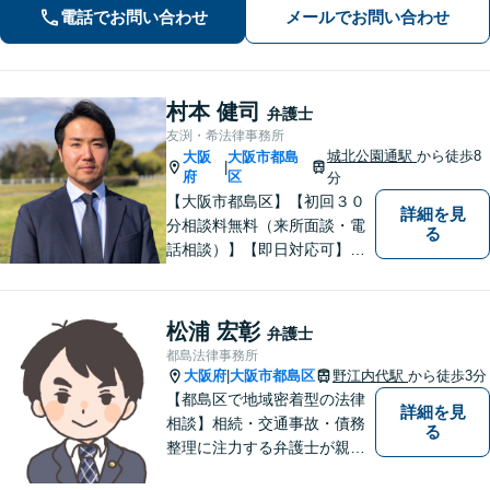
電話でお問い合わせ
メールでお問い合わせ
分】
村本 健司
弁護士
友渕・希法律事務所
城北公園通駅
から徒歩8
大阪
大阪市都島
|
府
区
分
【大阪市都島区】【初回３０
詳細を見
分相談料無料（来所面談・電
る
話相談）】【即日対応可】
【都島駅・城北公園通駅】
【高倉町三丁目バス停徒歩１
分】【当日・夜間・休日相談
松浦 宏彰
弁護士
可】刑事事件/相続問題/離婚問
都島法律事務所
題など経験と知識をもとに、
大阪府
大阪市都島区
野江内代駅
から徒歩3分
|
依頼者様の不安を解消し、問
【都島区で地域密着型の法律
詳細を見
題解決へ導きます
相談】相続・交通事故・債務
る
整理に注力する弁護士が親身
に対応。費用や手続きを明確