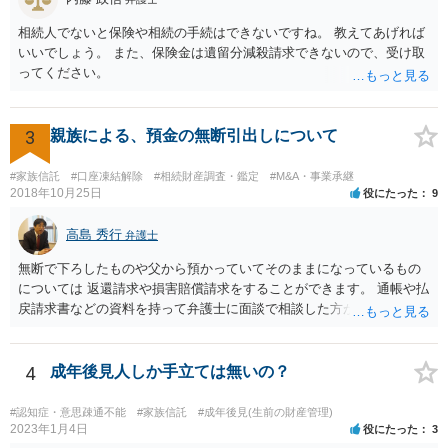
が、事前準備が早い方が有効な手段が増える傾向にありますので、早
相続人でないと保険や相続の手続はできないですね。 教えてあげれば
目に弁護士を入れられることを御検討頂くと良いかと思います。
いいでしょう。 また、保険金は遺留分減殺請求できないので、受け取
ってください。
3
親族による、預金の無断引出しについて
#家族信託
#口座凍結解除
#相続財産調査・鑑定
#M&A・事業承継
2018年10月25日
役にたった
9
高島 秀行
弁護士
無断で下ろしたものや父から預かっていてそのままになっているもの
については 返還請求や損害賠償請求をすることができます。 通帳や払
戻請求書などの資料を持って弁護士に面談で相談した方がよいと思い
ます。
4
成年後見人しか手立ては無いの？
#認知症・意思疎通不能
#家族信託
#成年後見(生前の財産管理)
2023年1月4日
役にたった
3