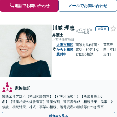
電話でお問い合わせ
メールでお問い合わせ
川並 理恵
大阪府
インタビュ
ーを見る
弁護士
小西法律事務所
営業時
大阪市旭区
面談方法(対面・
からも相談
電話・ビデオな
間：本日
受付中
ど)は応相談
定休日
家族信託
関西エリア対応【初回相談無料】【ビデオ面談可】【所属弁護士6
名】【遺産相続の経験豊富】遺産分割、遺言書作成、相続放棄、民事
信託、相続対策、株式・事業の相続、暗号資産の相続等につき豊富な
対応実績。【バリアフリー】【完全個室対応】
料金表を見る