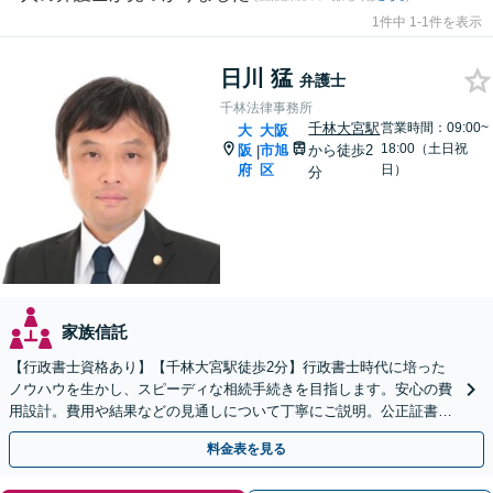
1件中 1-1件を表示
日川 猛
弁護士
千林法律事務所
千林大宮駅
営業時間：09:00~
大
大阪
18:00（土日祝
阪
市旭
から徒歩2
|
府
区
日）
分
家族信託
【行政書士資格あり】【千林大宮駅徒歩2分】行政書士時代に培った
ノウハウを生かし、スピーディな相続手続きを目指します。安心の費
用設計。費用や結果などの見通しについて丁寧にご説明。公正証書遺
言や遺言執行人にも対応。【初回相談無料】【当日相談可】
料金表を見る