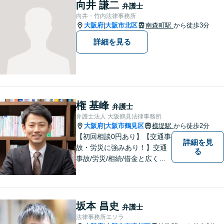
頼者様が不安を抱かないよう
向井 謙二
弁護士
に、わかりやすく的確なアド
向井・竹内法律事務所
バイスを心がけております。
大阪府
大阪市北区
南森町駅
から徒歩3分
|
詳細を見る
権 基峰
弁護士
弁護士法人 大阪鶴見法律事務所
大阪府
大阪市鶴見区
横堤駅
から徒歩2分
|
【初回相談0円あり】【交通事
詳細を見
故・労災に強みあり！】交通
る
事故/労災/相続/借金と広く法
律問題に対応。【横堤駅2分】
法律トラブルに巻き込まれた/
巻き込まれそうな方はお早め
にご相談ください。【労災事
坂本 昌史
弁護士
故：9年前の事故でも数千万円
法律事務所エソラ