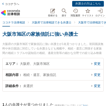
弁護士の方はこちら
ココナラへ
投稿する
探す
閲覧履歴
マイリスト
ログイン
ココナラ法律相談
大阪府で法律相談できる弁護士
大阪市で法律相談で
大阪市旭区の家族信託に強い弁護士
大阪府の大阪市旭区で家族信託に強い弁護士が1名見つかりました。初回面談無
料や休日面談に対応している弁護士なども掲載中。相続・遺言に関係する家族
間の相続トラブルや認知症の相続、遺産分割等の細かな分野での絞り込み検索
もでき便利です。特に千林法律事務所の日川 猛弁護士のプロフィール情報や弁
護士費用、強みなどが注目されています。『大阪市旭区で土日や夜間に発生し
エリア
大阪府、大阪市旭区
変更
た家族信託のトラブルを今すぐに弁護士に相談したい』『家族信託のトラブル
解決の実績豊富な近くの弁護士を検索したい』『初回相談無料で家族信託を法
相談内容
相続・遺言、家族信託
変更
律相談できる大阪市旭区内の弁護士に相談予約したい』などでお困りの相談者
さんにおすすめです。
詳細条件
未選択
変更
1
人の弁護士が見つかりました
(検索結果について詳しくは
こちら
)