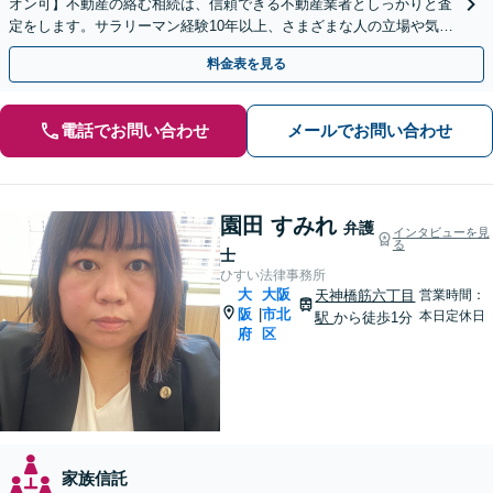
オン可】不動産の絡む相続は、信頼できる不動産業者としっかりと査
定をします。サラリーマン経験10年以上、さまざまな人の立場や気持
ちが分かります。遺産分割や相続放棄もお任せください。
料金表を見る
電話でお問い合わせ
メールでお問い合わせ
園田 すみれ
弁護
インタビューを見
る
士
ひすい法律事務所
大
大阪
天神橋筋六丁目
営業時間：
阪
市北
|
本日定休日
駅
から徒歩1分
府
区
家族信託