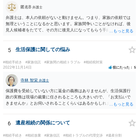
匿名B
弁護士
弁護士は、本人の依頼がないと動けません。つまり、家族の依頼では
無理ということになるかと思います。家族間争いごとがなければ、後
見人候補者をたてて、その方に後見人になってもらう手続をすすめた
ほうが、今後もいろいろやりやすくなると思います。
5
生活保護に関しての悩み
#相続手続き
#家族信託
#家族間の相続トラブル
#相続税対策
2022年11月14日
役にたった
5
寺林 智栄
弁護士
保護費を受給していない方に返金の義務はありませんが、生活保護行
政の実務は現場の裁量に任されるところも大きいので、「お支払いで
きませんか」とお伺いされることくらいはあるかもしれません。 通報
するかどうかは、あなたとお父さんの妹さんとの関係などを総合的に
考えてご判断いただくのが良いと思います。
6
遺産相続の関係について
#相続手続き
#相続放棄
#家族信託
#相続トラブルの代理交渉
#遺産分割