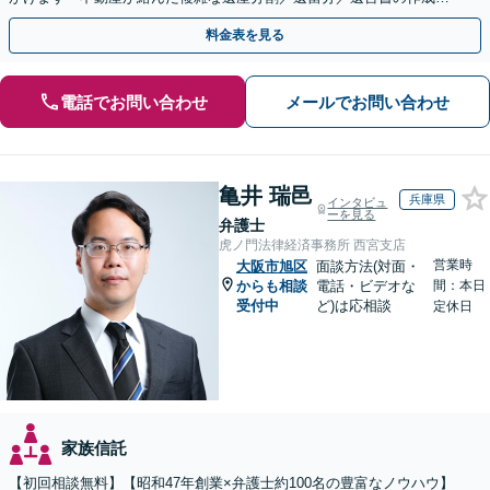
執行／事業承継など、お任せください」【休日相談あり】
料金表を見る
電話でお問い合わせ
メールでお問い合わせ
亀井 瑞邑
兵庫県
インタビュ
ーを見る
弁護士
虎ノ門法律経済事務所 西宮支店
営業時
大阪市旭区
面談方法(対面・
からも相談
電話・ビデオな
間：本日
受付中
ど)は応相談
定休日
家族信託
【初回相談無料】【昭和47年創業×弁護士約100名の豊富なノウハウ】