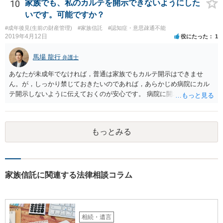
10
家族でも、私のカルテを開示できないようにした
いです。可能ですか？
#成年後見(生前の財産管理)
#家族信託
#認知症・意思疎通不能
2019年4月12日
役にたった
1
馬場 龍行
弁護士
あなたが未成年でなければ，普通は家族でもカルテ開示はできませ
ん。が，しっかり禁じておきたいのであれば，あらかじめ病院にカル
テ開示しないように伝えておくのが安心です。 病院に開示しないよう
に伝える書面を作ることはできますが，それがなくても開示はされる
可能性は低いのでコストパフォーマンスとしてはどうかなという感じ
がします。
もっとみる
家族信託に関連する法律相談コラム
相続・遺言