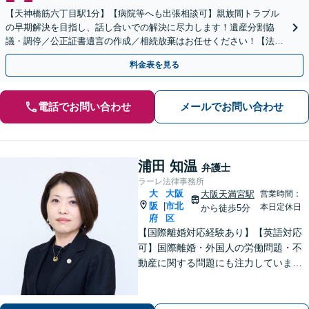
【天神橋筋六丁目駅1分】【病院等へも出張相談可】親族間トラブル
の早期解決を目指し、話し合いでの解決に尽力します！遺産分割協
議・調停／公正証書遺言の作成／相続放棄はお任せください！【法テ
ラス利用】【初回相談無料】【夜間・休日面談】
料金表を見る
電話でお問い合わせ
メールでお問い合わせ
浦田 知温
弁護士
ラーレ法律事務所
大
大阪
大阪天満宮駅
営業時間：
阪
市北
|
本日定休日
から徒歩5分
府
区
【国際離婚対応経験あり】【英語対応
可】国際離婚・外国人の労働問題・不
動産に関する問題にも注力していま
す。海外企業と取引をしている企業さ
まをサポート！【電話相談可】【メー
ル相談可】【JR東西線大阪天満宮駅5