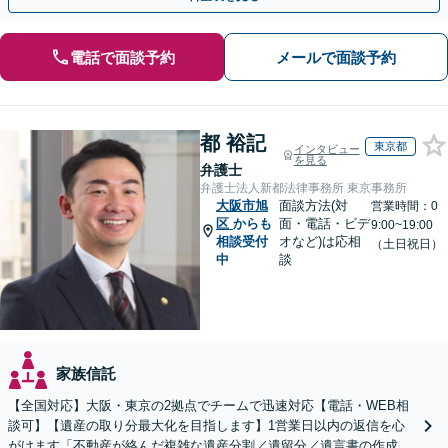
電話で面談予約
メールで面談予約
都 裕記
東京都
インタビュー
を見る
弁護士
弁護士法人新都法律事務所 東京事務所
大阪市旭
面談方法(対
営業時間：0
区
からも
面・電話・ビデ
9:00~19:00
相談受付
オなど)は応相
（土日祝日）
中
談
家族信託
【全国対応】大阪・東京の2拠点でチームで迅速対応【電話・WEB相
談可】【遺産の取り分最大化を目指します】1営業日以内の返信を心
がけます「不動産が絡んだ複雑な遺産分割／遺留分／遺言書の作成・