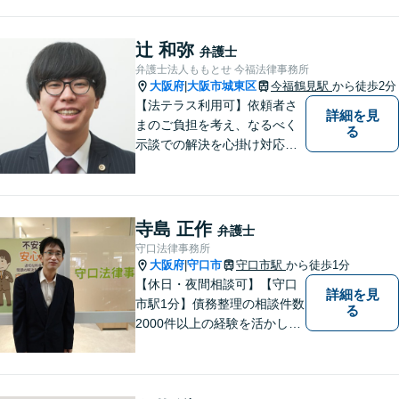
に説明し、あなたの不安を解
消します。大阪市都島区の皆
様、まずはお気軽にご連絡く
辻 和弥
弁護士
ださい。初回面談予約受付中
弁護士法人ももとせ 今福法律事務所
大阪府
大阪市城東区
今福鶴見駅
から徒歩2分
|
【法テラス利用可】依頼者さ
詳細を見
まのご負担を考え、なるべく
る
示談での解決を心掛け対応い
たします。コミュニケーショ
ン力と精神的なタフさが強
み。依頼者さまにとって身近
で頼れる弁護士を目指しま
寺島 正作
弁護士
す。【休日相談可】【今福鶴
守口法律事務所
見駅2分】
大阪府
守口市
守口市駅
から徒歩1分
|
【休日・夜間相談可】【守口
詳細を見
市駅1分】債務整理の相談件数
る
2000件以上の経験を活かし、
依頼者様の法律問題を徹底的
にバックアップいたします。
どなたでも相談しやすく、依