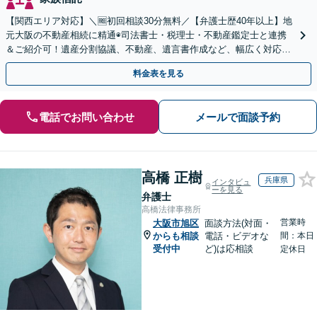
【関西エリア対応】＼🆓初回相談30分無料／【弁護士歴40年以上】地
元大阪の不動産相続に精通◉司法書士・税理士・不動産鑑定士と連携
＆ご紹介可！遺産分割協議、不動産、遺言書作成など、幅広く対応し
ます。お気軽にご相談ください
料金表を見る
電話でお問い合わせ
メールで面談予約
高橋 正樹
兵庫県
インタビュ
ーを見る
弁護士
高橋法律事務所
営業時
大阪市旭区
面談方法(対面・
からも相談
電話・ビデオな
間：本日
受付中
ど)は応相談
定休日