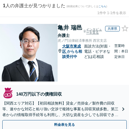
1
人の弁護士が見つかりました
(検索結果について詳しくは
こちら
)
1件中 1-1件を表示
亀井 瑞邑
兵庫県
インタビュ
ーを見る
弁護士
虎ノ門法律経済事務所 西宮支店
営業時
大阪市東成
面談方法(対面・
区
からも相
電話・ビデオな
間：本日
談受付中
ど)は応相談
定休日
140万円以下の債権回収
【関西エリア対応】【初回相談無料】貸金／売掛金／製作費の回収
等、速やかな対応と粘り強い交渉で複雑な事案も回収実績多数。第三
者からの情報取得手続等も利用し、大切な資産を少しでも回収できる
よう尽力します【フリーランス・個人事業主のご相談も対応】
料金表を見る