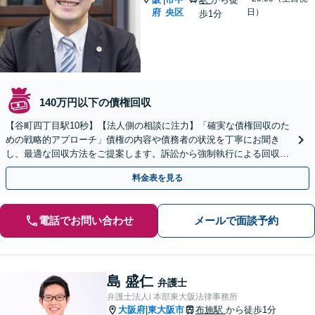
府
央区
日）
歩1分
140万円以下の債権回収
【谷町四丁目駅10秒】【法人側の相談に注力】「確実な債権回収のた
めの戦略的アプローチ」債権の内容や債務者の状況を丁寧にお聞き
し、最適な回収方法をご提案します。訴訟から強制執行による回収ま
で見据えた対応【休日・夜間相談可（要事前予約）】
料金表を見る
電話でお問い合わせ
メールで面談予約
島 盛仁
弁護士
弁護士法人i 本部東大阪法律事務所
大阪府
東大阪市
布施駅
から徒歩1分
|