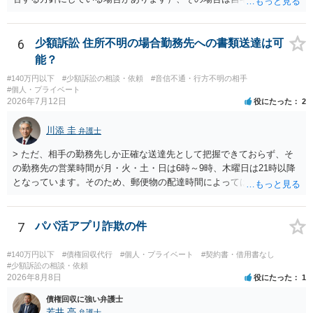
が必要になるでしょう。
6
少額訴訟 住所不明の場合勤務先への書類送達は可
能？
#140万円以下
#少額訴訟の相談・依頼
#音信不通・行方不明の相手
#個人・プライベート
2026年7月12日
役にたった
2
川添 圭
弁護士
> ただ、相手の勤務先しか正確な送達先として把握できておらず、そ
の勤務先の営業時間が月・火・土・日は6時～9時、木曜日は21時以降
となっています。そのため、郵便物の配達時間によっては受け取りが
難しい可能性があります。 営業時間を具体的に明らかにして、早朝・
夜間の送達を上申するのが基本になりますが、感覚的には郵便局を動
かすには早すぎるので執行官送達を申し立てる必要があるかもしれま
7
パパ活アプリ詐欺の件
せん。裁判所としては（あまりに特殊すぎて）就業場所送達を認めな
い可能性もありますし、執行官送達には費用もかかりますので、まず
#140万円以下
#債権回収代行
#個人・プライベート
#契約書・借用書なし
は裁判所へ相談した方がよいと思います。
#少額訴訟の相談・依頼
2026年8月8日
役にたった
1
債権回収に強い弁護士
若井 亮
弁護士