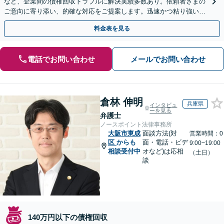
など、企業間の債権回収トラブルに解決実績多数あり。依頼者さまの
ご意向に寄り添い、的確な対応をご提案します。迅速かつ粘り強い交
渉で、少しでも回収できるよう尽力します【土日祝対応可】
料金表を見る
電話でお問い合わせ
メールでお問い合わせ
倉林 伸明
兵庫県
インタビュ
ーを見る
弁護士
ノースポイント法律事務所
大阪市東成
面談方法(対
営業時間：0
区
からも
面・電話・ビデ
9:00~19:00
相談受付中
オなど)は応相
（土日）
談
140万円以下の債権回収