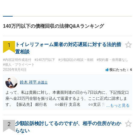
やかに対応することを心がけ
ております。相談にお越しい
ただいた方々が安心して落ち
着いてお話することができる
140万円以下の債権回収の法律Q&Aランキング
よう、完全個室をご準備して
おります。どうぞお気軽にご
相談ください。
1
トイレリフォーム業者の対応遅延に対する法的措
置相談
#内容証明作成送付
#140万円以下
#少額訴訟の相談・依頼
#契約書・借用書なし
#個人・プライベート
2026年8月4日
役にたった
6
鈴木 祥平
弁護士
よって、私は貴殿に対し、本書面到達の日から7日以内に、下記指定口
座へ金23万円全額を振り込んで返還するよう、ここに正式に請求しま
す。 【振込先】 銀行名 ○○銀行 支店名 ○○支店 預金種別 普通
口座番号 ○○○○○○○ 口座名義 ○○○○ 万一、上記期限までに返金がな
されない場合には、貴殿には任意に返金する意思がないものと判断
し、やむを得ず、返還金23万円及びこれに対する遅延損害金の支払い
2
少額訟訴検討してるのですが、相手の住所がわか
を求める民事訴訟、支払督促その他必要な法的手続を直ちに講じま
らない
す。 その際には、訴訟に要する費用その他法令上認められる金員につ