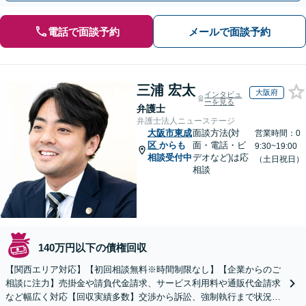
電話で面談予約
メールで面談予約
三浦 宏太
大阪府
インタビュ
ーを見る
弁護士
弁護士法人ニューステージ
大阪市東成
面談方法(対
営業時間：0
区
からも
面・電話・ビ
9:30~19:00
相談受付中
デオなど)は応
（土日祝日）
相談
140万円以下の債権回収
【関西エリア対応】【初回相談無料※時間制限なし】【企業からのご
相談に注力】売掛金や請負代金請求、サービス利用料や通販代金請求
など幅広く対応【回収実績多数】交渉から訴訟、強制執行まで状況に