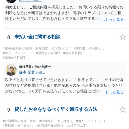
初めまして。 ご相談内容を拝見しました。 お伺いする限りの情報での
判断となるため断言はできかねますが、同様のトラブルについてご相
談をいただいており、詐欺を含むトラブルに該当する可能性があるで
しょう。 返金の請求にあたっては、相手方の身元を特定する必要があ
ります。 お金を渡した方法が現金手渡しではなく、指定口座への振込
であるならば、相手方の身元を特定できる可能性もあるでしょう。 い
8
未払い金に関する相談
ずれにせよ、まずは速やかに最寄りの警察署に被害相談に行くことを
お勧めします。
#相手(債務者)の所在・財産調査
#140万円以下
#契約書・借用書なし
#個人・プライベート
#遅延損害金回収
#債権回収代行
2026年8月6日
債権回収に強い弁護士
森本 偲音
弁護士
以下のとおり回答させていただきます。 ご参考までに。 ・相手の行為
が詐欺などの犯罪に当たる可能性があるのか ⇒お手当を支払うつもり
がないのに、３０万円を支払うと伝えている場合には詐欺罪に該当す
る可能性があります。 ・未払い金を回収するためにどのような法的手
段が取れるのか ⇒契約に基づく履行請求として３０万円を請求するこ
とが考えられますが、 パパ活の契約は、売春防止法に抵触する契約
9
貸したお金をなるべく早く回収する方法
であるため、公序良俗に反する契約として 民法上無効（民法９０
条）となるため、相手方に請求できない可能性が高いです。 ・相手の
#少額訴訟の相談・依頼
#強制執行・差し押さえ
#個人・プライベート
氏名や住所が分からない状態でも対応可能なのか ⇒訴訟等の裁判上の
#契約書・借用書なし
#内容証明作成送付
#140万円以下