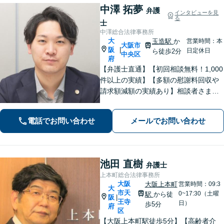
中澤 拓夢
弁護
インタビューを見
る
士
中澤総合法律事務所
大
玉造駅
か
営業時間：本
大阪市
阪
|
日定休日
ら徒歩2分
中央区
府
【弁護士直通】【初回相談無料！1,000
件以上の実績】【多額の慰謝料回収や
請求額減額の実績あり】相談者さまに
寄り添い、最善の解決を目指します！
丁寧なヒアリングできめ細やかにサポ
電話でお問い合わせ
メールでお問い合わせ
ート「刑事事件：執行猶予判決を得た
経験多数」示談交渉はお任せ！
池田 直樹
弁護士
上本町総合法律事務所
大阪
大阪上本町
営業時間：09:3
大
市天
0~17:30（土曜
駅
から徒
阪
|
王寺
日）
歩5分
府
区
【大阪上本町駅徒歩5分】【高齢者介