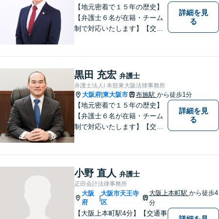
【地元密着で１５年の歴史】
詳細を見
【弁護士６名が在籍・チーム
る
制で対応いたします】【交通
事故、借金、相続、離婚、企
業法務・法人破産初回相談無
料】【布施駅すぐイオン布施
駅前店５階】お悩みは【弁護
黒田 充宏
弁護士
士法人ｉ 東大阪法律事務所】
弁護士法人i 本部東大阪法律事務所
におまかせください！
大阪府
東大阪市
布施駅
から徒歩1分
|
【地元密着で１５年の歴史】
詳細を見
【弁護士６名が在籍・チーム
る
制で対応いたします】【交通
事故、借金、相続、離婚、企
業法務・法人破産初回相談無
料】【布施駅すぐイオン布施
駅前店５階】 お悩みは【弁護
小野 直人
弁護士
士法人ｉ 東大阪法律事務
疋田会計法律事務所
所 】におまかせください！
大阪上本町駅
から徒歩4
大阪
大阪市天王寺
|
府
区
分
【大阪上本町駅4分】【交通事
詳細を見