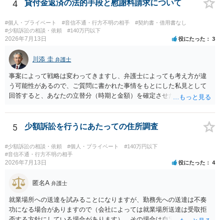
4
貸付金返済の法的手段と慰謝料請求について
#個人・プライベート
#音信不通・行方不明の相手
#契約書・借用書なし
#少額訴訟の相談・依頼
#140万円以下
2026年7月13日
役にたった
3
川添 圭
弁護士
事案によって戦略は変わってきますし、弁護士によっても考え方が違
う可能性があるので、ご質問に書かれた事情をもとにした私見として
回答すると、あなたの立替分（時期と金額）を確定させた上で、淡々
と訴訟提起する方がよい事案ではないかと思料します。支払督促だ
と、もし異議申立てがなされる可能性が高そうであれば時間の浪費
（通常訴訟へ移行する日数分空転する）になりますし、支払督促及び
5
少額訴訟を行うにあたっての住所調査
その異議後の通常訴訟は相手方の住所地が管轄裁判所になるため（特
に相手方が遠方である場合は）対応が面倒な場合があるからです。相
#少額訴訟の相談・依頼
#個人・プライベート
#140万円以下
手方の主張については、和解で減額を考慮すればよいと思います。 な
#音信不通・行方不明の相手
2026年7月13日
役にたった
4
お、残念ながら、「連絡も返ってこず、返済の目処も立たずで精神的
ダメージが大きく」という理由では、慰謝料請求は通常は認められま
匿名A
せん。
弁護士
就業場所への送達を試みることになりますが、勤務先への送達は不奏
功になる場合がありますので（会社によっては就業場所送達は受取拒
否する方針にしている場合があります）、その場合は自宅の住所調査