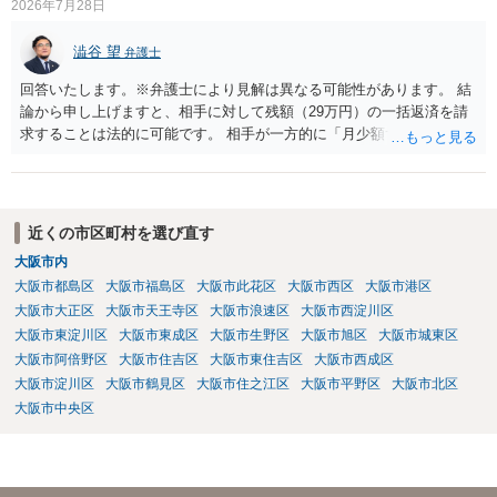
2026年7月28日
手続を利用する場合には、原則として相手方の住所・氏名を把握して
いる必要があります。
澁谷 望
弁護士
回答いたします。※弁護士により見解は異なる可能性があります。 結
論から申し上げますと、相手に対して残額（29万円）の一括返済を請
求することは法的に可能です。 相手が一方的に「月少額ずつ返す」と
言ってきたとしても、あなたが同意していない以上、分割払いの合意
は成立していません。当初の返済期日も過ぎているため、一括返済を
求める権利があります。 具体的には、以下の手順で進めるのが効果的
です。 分割拒否と一括請求の通知：PayPayのメッセージ等で「分割
近くの市区町村を選び直す
払いには同意していないため、残額の一括払いを求める」旨を明確に
大阪市内
伝えます。 相手の本名・住所の確認：応じない場合に法的手段（少額
大阪市都島区
大阪市福島区
大阪市此花区
大阪市西区
大阪市港区
訴訟など）をとるには、相手の身元が必要です。分からない場合は、
まず本名や住所の特定を進めてください。 相手が購入した高額商品
大阪市大正区
大阪市天王寺区
大阪市浪速区
大阪市西淀川区
（Switch2等）の事実も踏まえ、応じない場合は法的措置を辞さない姿
大阪市東淀川区
大阪市東成区
大阪市生野区
大阪市旭区
大阪市城東区
勢で交渉に臨むのが現実的かと思います。
大阪市阿倍野区
大阪市住吉区
大阪市東住吉区
大阪市西成区
大阪市淀川区
大阪市鶴見区
大阪市住之江区
大阪市平野区
大阪市北区
大阪市中央区