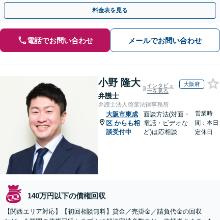
応じて的確に対応します
料金表を見る
電話でお問い合わせ
メールでお問い合わせ
小野 隆大
大阪府
インタビュ
ーを見る
弁護士
弁護士法人啓葉法律事務所
営業時
大阪市東成
面談方法(対面・
区
からも相
電話・ビデオな
間：本日
談受付中
ど)は応相談
定休日
140万円以下の債権回収
【関西エリア対応】【初回相談無料】貸金／売掛金／請負代金の回収