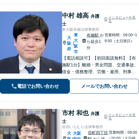
中村 雄高
弁護
インタビューを見
る
士
東大阪布施法律事務所
東
布施駅
か
営業時間：09:00~1
大
大
9:00（土日祝日）
ら徒歩1
阪
|
阪
分
府
市
【電話相談可】【初回面談無料】【布
施駅1分】離婚・男女問題、交通事故、
借金・債務整理、労働・雇用、刑事事
件 など【相談しやすいリーズナブルな
料金体系】【着手金0円】で対応する分
電話でお問い合わせ
メールでお問い合わせ
野も！依頼者さまと「共闘」し、最後
まで味方になります
市村 和也
弁護
インタビューを見
る
士
谷四いちむら法律事務所
谷町四丁目
営業時間：09:00
大
大阪
~20:00（土日祝
阪
市中
駅
から徒
|