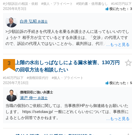
#少額訴訟の相談・依頼
#個人・プライベート
#契約書・借用書なし
#140万円以下
いても併せて請求する予定ですので、あらかじめ申し添えます。 本件
2026年8月3日
役にたった
3
は、貴殿自らが契約を解約したことによって生じた返還義務の履行を
求めるものにすぎません。貴殿の仕入先との取引関係や返金時期など
白井 弘昭
弁護士
の内部事情は、私に対する返還義務の発生や履行時期には何ら影響を
及ぼすものではありません。 これ以上、本件の解決を不必要に遅延さ
>少額訟訴の手続きを代理人を名乗る弁護士さんに送ってもいいのでし
せることなく、誠意をもって速やかに返金手続を履行されるよう、強
ょうか？ 相手方が立てているとする弁護士は、「交渉」の代理人です
く求めます。 以上
ので、訴訟の代理人ではないことから、裁判所は、代理人宛ての訴状
を受け取ることは無いと思われます。 なお、交渉段階で代理人が就い
ている場合は、相手方（被告）の住所で訴状を作成提出し、裁判所に
代理人が就いていたことを知らせると（訴状の記載内容から明らかな
3
上階の水出しっぱなしによる漏水被害、130万円
場合も）、裁判所が当該代理人弁護士に事前連絡し、引き続き訴訟も
の回収方法を相談したい
受任するかを聞いたうえで、受任の意志が明らかになったところで、
#140万円以下
#債権回収代行
#個人・プライベート
直接被告に送達するのではなく、代理人に訴状の受領を促すこともあ
2026年7月16日
役にたった
5
ります。 ラインのやり取りでしか証拠がないと、実際の本人性が明ら
かではありません。もちろん弁護士（２０万円の請求で代理人弁護士
債権回収に強い弁護士
に委任するかも疑わしいのですが）も住所は明らかにしないでしょ
瀬戸 伸一
弁護士
う。 何か本人を示す事実（振込先などの情報）から、相手の住所等の
当職の個別のご依頼に関しては、当事務所HPから御連絡をお願いいた
情報を割り出していくしかないように思えます。 以上、ご参考まで。
します。 https://setolaw.jp/ 一般にどれくらいかについては、事務所に
よるとしか回答できかねます。