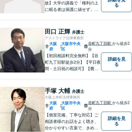
故】大学の講義で「権利の上
る
に眠る者は保護に値せず」と
いう言葉に出会い、権利を行
使できずにいる方々の力にな
りたいと弁護士を志しまし
田口 正輝
弁護士
た。 これまで多様なご相談に
アストライア法律事務所
向き合ってきた経験を活か
谷町九丁目駅
から徒歩2
大阪
大阪市中央
|
し、丁寧かつ柔軟な対応を心
府
区
分
がけています。
【初回相談料完全無料】【谷
詳細を見
町九丁目駅徒歩2分】【平日夜
る
間・土日祝の相談可】【費用
分割可能】お悩みに即時対応
いたします。
手塚 大輔
弁護士
大阪上本町法律事務所
谷町九丁目駅
から徒歩2
大阪
大阪市中央
|
府
区
分
【個室完備、丁寧な対応】ご
詳細を見
相談者様のお話をよく聴き、
る
分かりやすい言葉で、きめ細