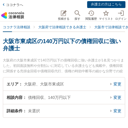
弁護士の方はこちら
ココナラへ
投稿する
探す
閲覧履歴
マイリスト
ログイン
ココナラ法律相談
大阪府で法律相談できる弁護士
大阪市で法律相談で
大阪市東成区の140万円以下の債権回収に強い
弁護士
大阪府の大阪市東成区で140万円以下の債権回収に強い弁護士が1名見つかりま
した。初回面談無料や分割払いに対応している弁護士なども掲載中。債権回収
に関係する売掛金回収や債権回収代行、債権の時効中断等の細かな分野での絞
り込み検索もでき便利です。特に弁護士法人ももとせの山田 貴弘弁護士のプロ
フィール情報や弁護士費用、強みなどが注目されています。『大阪市東成区で
エリア
大阪府、大阪市東成区
変更
土日や夜間に発生した140万円以下の債権回収のトラブルを今すぐに弁護士に
相談したい』『140万円以下の債権回収のトラブル解決の実績豊富な近くの弁
相談内容
債権回収、140万円以下
変更
護士を検索したい』『初回相談無料で140万円以下の債権回収を法律相談でき
る大阪市東成区内の弁護士に相談予約したい』などでお困りの相談者さんにお
すすめです。
詳細条件
未選択
変更