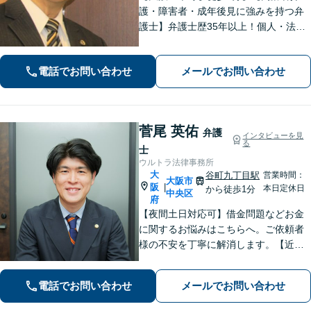
護・障害者・成年後見に強みを持つ弁
護士】弁護士歴35年以上！個人・法人
問わず、お困りごとに真摯に向き合
い、解決へと導きます。私たちが必ず
電話でお問い合わせ
メールでお問い合わせ
あなたの力になりますので、お気軽に
ご相談ください。
菅尾 英佑
弁護
インタビューを見
る
士
ウルトラ法律事務所
大
谷町九丁目駅
営業時間：
大阪市
阪
|
本日定休日
から徒歩1分
中央区
府
【夜間土日対応可】借金問題などお金
に関するお悩みはこちらへ。ご依頼者
様の不安を丁寧に解消します。【近鉄
大阪上本町駅より10秒】
電話でお問い合わせ
メールでお問い合わせ