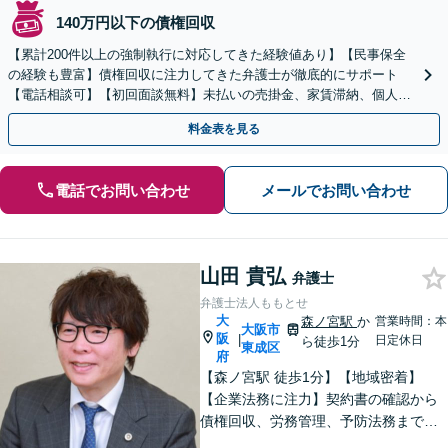
140万円以下の債権回収
【累計200件以上の強制執行に対応してきた経験値あり】【民事保全
の経験も豊富】債権回収に注力してきた弁護士が徹底的にサポート
【電話相談可】【初回面談無料】未払いの売掛金、家賃滞納、個人間
のお金の貸し借りなど【関西エリア対応】
料金表を見る
電話でお問い合わせ
メールでお問い合わせ
山田 貴弘
弁護士
弁護士法人ももとせ
大
森ノ宮駅
か
営業時間：本
大阪市
阪
|
日定休日
ら徒歩1分
東成区
府
【森ノ宮駅 徒歩1分】【地域密着】
【企業法務に注力】契約書の確認から
債権回収、労務管理、予防法務までサ
ポートいたします。不動産・労働も対