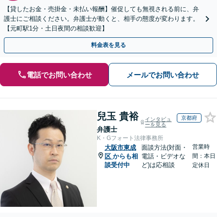
【貸したお金・売掛金・未払い報酬】催促しても無視される前に、弁
護士にご相談ください。弁護士が動くと、相手の態度が変わります。
【元町駅1分・土日夜間の相談歓迎】
料金表を見る
電話でお問い合わせ
メールでお問い合わせ
兒玉 貴裕
京都府
インタビュ
ーを見る
弁護士
K・Gフォート法律事務所
営業時
大阪市東成
面談方法(対面・
区
からも相
電話・ビデオな
間：本日
談受付中
ど)は応相談
定休日