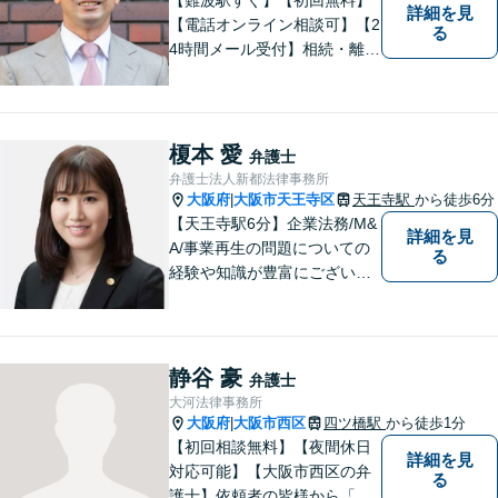
詳細を見
合わせください。
【電話オンライン相談可】【2
る
4時間メール受付】相続・離
婚・借金整理を中心に、数多
くの案件をお受けしてきまし
た。お客さまに親しみやすい
身近な弁護士であり続けるよ
榎本 愛
弁護士
う心掛けています。町のお医
弁護士法人新都法律事務所
者さんにかかる気分でぜひご
大阪府
大阪市天王寺区
天王寺駅
から徒歩6分
|
相談ください。
【天王寺駅6分】企業法務/M&
詳細を見
A/事業再生の問題についての
る
経験や知識が豊富にございま
す！お客様の問題解決に向け
真摯かつ柔軟に対応させてい
ただきます。お気軽にご相談
ください。
静谷 豪
弁護士
大河法律事務所
大阪府
大阪市西区
四ツ橋駅
から徒歩1分
|
【初回相談無料】【夜間休日
詳細を見
対応可能】【大阪市西区の弁
る
護士】依頼者の皆様から「お