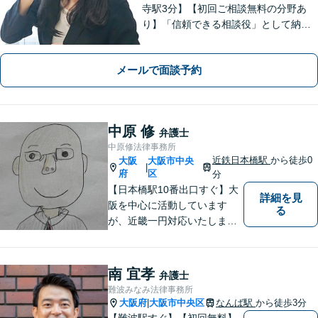
寺駅3分】【初回ご相談無料の分野あ
り】「信頼できる相談役」として納得
できる解決を目指します【離婚・男女
問題】安心して相談できる環境・関係
メールで面談予約
づくりを心がけます【借金・債務整
理】経済状況に応じて適切な解決策を
ご提案します
中原 修
弁護士
中原修法律事務所
近鉄日本橋駅
から徒歩0
大阪
大阪市中央
|
府
区
分
【日本橋駅10番出口すぐ】大
詳細を見
阪を中心に活動しています
る
が、近畿一円対応いたしま
す。借金問題・交通事故・離
婚・相続といった身の回りの
トラブルから、刑事・詐欺、
南 宜孝
弁護士
公害・行政事件まであらゆる
難波みなみ法律事務所
問題のご相談を承ります。小
大阪府
大阪市中央区
なんば駅
から徒歩3分
|
さな悩み事でもお気軽にお問
【難波駅すぐ】【初回無料】