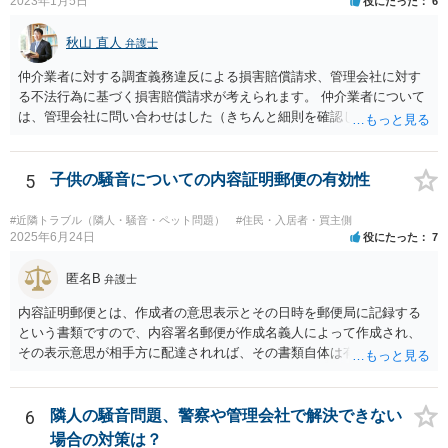
2023年1月5日
役にたった
6
秋山 直人
弁護士
仲介業者に対する調査義務違反による損害賠償請求、管理会社に対す
る不法行為に基づく損害賠償請求が考えられます。 仲介業者について
は、管理会社に問い合わせはした（きちんと細則を確認しなかった管
理会社が悪い）という反論が予想されます。 ご相談者様と管理会社と
の間には直接の契約関係がないので、管理会社からは、ご相談者様に
対して義務を負っていないという反論が予想されます。 そのため、両
5
子供の騒音についての内容証明郵便の有効性
方に請求してくのが良いのではと思います。 損害の範囲はなかなか難
しいところですが、リフォーム工事をキャンセルしてキャンセル料が
#近隣トラブル（隣人・騒音・ペット問題）
#住民・入居者・買主側
発生しているということですので、当該キャンセル料を請求すること
2025年6月24日
役にたった
7
が考えられます。また、きちんと説明を受けていればそもそも売買契
約をしなかったとして、仲介手数料や登記費用も損害であるとして賠
匿名B
弁護士
償請求することが考えられます。
内容証明郵便とは、作成者の意思表示とその日時を郵便局に記録する
という書類ですので、内容署名郵便が作成名義人によって作成され、
その表示意思が相手方に配達されれば、その書類自体は有効となりま
す。 ただ実際に法律上有効とか無効とかいうのは特定の法律効果を目
的とした意思表示のことを言いますので、その文書の内容が法的効果
をもたらすのか否かが重要です。 今般、ご相談者は内容証明郵便によ
6
隣人の騒音問題、警察や管理会社で解決できない
る裁判予告というかなり強い請求を受けているわけですが、請求者
場合の対策は？