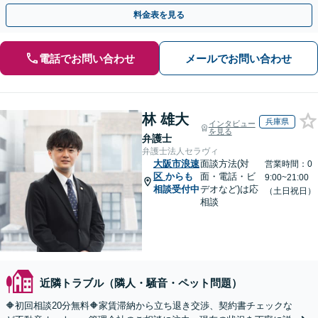
談に対応」【夜間・休日面談可】【メール相談対応】
料金表を見る
電話でお問い合わせ
メールでお問い合わせ
林 雄大
兵庫県
インタビュー
を見る
弁護士
弁護士法人セラヴィ
大阪市浪速
面談方法(対
営業時間：0
区
からも
面・電話・ビ
9:00~21:00
相談受付中
デオなど)は応
（土日祝日）
相談
近隣トラブル（隣人・騒音・ペット問題）
🔶初回相談20分無料🔶家賃滞納から立ち退き交渉、契約書チェックな