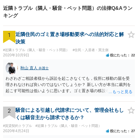
近隣トラブル（隣人・騒音・ペット問題）の法律Q&Aラン
キング
1
近隣住民のゴミ置き場移動要求への法的対応と解
決策
#近隣トラブル（隣人・騒音・ペット問題）
#住民・入居者・買主側
2020年10月9日
役にたった
22
秋山 直人
弁護士
わざわざご相談者様から訴訟を起こさなくても，役所に移動の届を受
理されなければ良いのではないでしょうか？ 新しい方が本当に裁判を
起こす可能性は低いように思います。ゴミ置き場の移設を求める法的
根拠が弱いと思われますので。
2
騒音による引越し代請求について、管理会社もし
くは騒音主から請求できるか？
#賃貸契約トラブル
#近隣トラブル（隣人・騒音・ペット問題）
2020年4月24日
役にたった
27