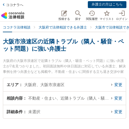
弁護士の方はこちら
ココナラへ
投稿する
探す
閲覧履歴
マイリスト
ログイン
ココナラ法律相談
大阪府で法律相談できる弁護士
大阪市で法律相談で
大阪市浪速区の近隣トラブル（隣人・騒音・ペ
ット問題）に強い弁護士
大阪府の大阪市浪速区で近隣トラブル（隣人・騒音・ペット問題）に強い弁護
士が7名見つかりました。初回面談無料や休日面談に対応している弁護士、解決
事例を持つ弁護士なども掲載中。不動産・住まいに関係する立ち退き交渉や家
賃交渉、不動産契約解除等の細かな分野での絞り込み検索もでき便利です。特
に弁護士法人植田法律会計の植田 諭弁護士や家藤法律事務所の家藤 卓也弁護
エリア
大阪府、大阪市浪速区
変更
士、弁護士法人法律事務所ロイヤーズ・ハイの永田 順子弁護士のプロフィール
情報や弁護士費用、強みなどが注目されています。『大阪市浪速区で土日や夜
相談内容
不動産・住まい、近隣トラブル（隣人・騒音・ペット問題）
変更
間に発生した近隣トラブル（隣人・騒音・ペット問題）のトラブルを今すぐに
弁護士に相談したい』『近隣トラブル（隣人・騒音・ペット問題）のトラブル
解決の実績豊富な近くの弁護士を検索したい』『初回相談無料で近隣トラブル
詳細条件
未選択
変更
（隣人・騒音・ペット問題）を法律相談できる大阪市浪速区内の弁護士に相談
予約したい』などでお困りの相談者さんにおすすめです。