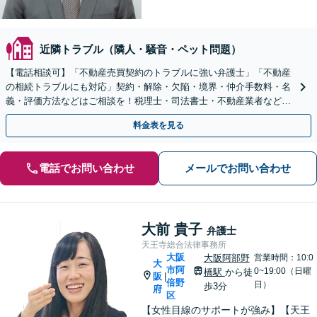
近隣トラブル（隣人・騒音・ペット問題）
【電話相談可】「不動産売買契約のトラブルに強い弁護士」「不動産
の相続トラブルにも対応」契約・解除・欠陥・境界・仲介手数料・名
義・評価方法などはご相談を！税理士・司法書士・不動産業者などと
連携対応◎【英語・韓国語対応】
料金表を見る
電話でお問い合わせ
メールでお問い合わせ
大前 貴子
弁護士
天王寺総合法律事務所
大阪
大阪阿部野
営業時間：10:0
大
市阿
0~19:00（日曜
橋駅
から徒
阪
|
倍野
日）
歩3分
府
区
【女性目線のサポートが強み】【天王