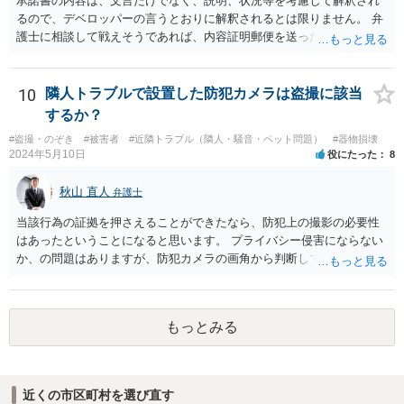
承諾書の内容は、文言だけでなく、説明、状況等を考慮して解釈され
るので、デベロッパーの言うとおりに解釈されるとは限りません。 弁
護士に相談して戦えそうであれば、内容証明郵便を送ったうえで、デ
ベロッパー宛に訴訟をすることが考えられます。
10
隣人トラブルで設置した防犯カメラは盗撮に該当
するか？
#盗撮・のぞき
#被害者
#近隣トラブル（隣人・騒音・ペット問題）
#器物損壊
2024年5月10日
役にたった
8
秋山 直人
弁護士
当該行為の証拠を押さえることができたなら、防犯上の撮影の必要性
はあったということになると思います。 プライバシー侵害にならない
か、の問題はありますが、防犯カメラの画角から判断して、隣人のプ
ライバシーを侵害するものとはいえないように思います。 よって、
「盗撮」という指摘はあたらないのではないか、と思います。
もっとみる
近くの市区町村を選び直す