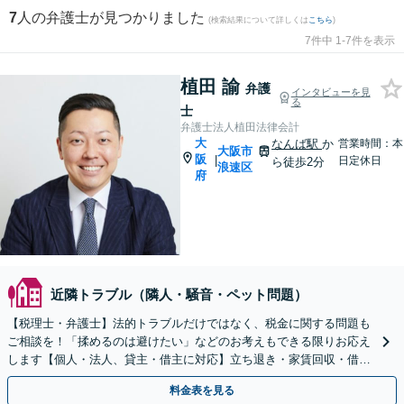
7
人の弁護士が見つかりました
(検索結果について詳しくは
こちら
)
7件中 1-7件を表示
植田 諭
弁護
インタビューを見
る
士
弁護士法人植田法律会計
大
なんば駅
か
営業時間：本
大阪市
阪
|
日定休日
ら徒歩2分
浪速区
府
近隣トラブル（隣人・騒音・ペット問題）
【税理士・弁護士】法的トラブルだけではなく、税金に関する問題も
ご相談を！「揉めるのは避けたい」などのお考えもできる限りお応え
します【個人・法人、貸主・借主に対応】立ち退き・家賃回収・借地
借家・不動産売買など【Google口コミ高評価⭐️】
料金表を見る