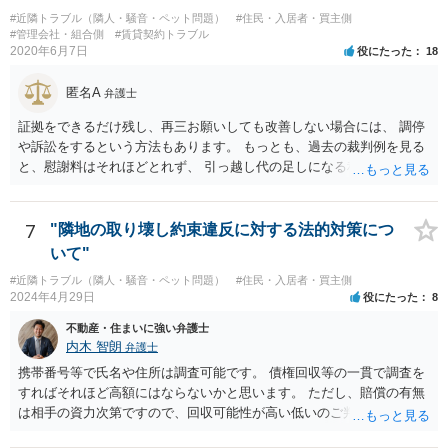
（要求者）が特定されていない以上法的には何らの効果のないただの
#近隣トラブル（隣人・騒音・ペット問題）
#住民・入居者・買主側
郵便物です。 なので無視しても問題無いかと思われますが、相手がエ
#管理会社・組合側
#賃貸契約トラブル
スカレートすることも考えられるので、こちらから警察に対応をお願
2020年6月7日
役にたった
18
いする以外には、こちらの方から簡易裁判所に調停申し立てをすると
いう方法もあります。 ちなみに、行政書士が報酬を得る目的で今回の
匿名A
弁護士
ような内容証明郵便の作成をすれば、非弁行為（弁護士法違反）とさ
れる可能性がありますので、本人がたまたまその行政書士である場合
証拠をできるだけ残し、再三お願いしても改善しない場合には、 調停
を除き、無報酬で親しい友人として今回のような紛争性の高い書面を
や訴訟をするという方法もあります。 もっとも、過去の裁判例を見る
出すことはまだありえても、知人レベルの第三者から無報酬でこのよ
と、慰謝料はそれほどとれず、 引っ越し代の足しになる程度に終わっ
うな紛争性の高い書面を出すことはおよそありえないと思われます。
てしまうかもしれません。
つまり、妄想に近い推測ですが、その行政書士がその本人または隣の
アパートの所有者で、賃借人（５０代男性）からの要請が激しいの
7
"隣地の取り壊し約束違反に対する法的対策につ
で、その対応としての内容証明郵便であるとの可能性を考えるところ
いて"
ですが、それは、その行政書士の事務所に実際に電話し、内容証明郵
#近隣トラブル（隣人・騒音・ペット問題）
#住民・入居者・買主側
便を送ったかどうか確認すれば容易にわかるところです。
2024年4月29日
役にたった
8
不動産・住まいに強い弁護士
内木 智朗
弁護士
携帯番号等で氏名や住所は調査可能です。 債権回収等の一貫で調査を
すればそれほど高額にはならないかと思います。 ただし、賠償の有無
は相手の資力次第ですので、回収可能性が高い低いのご判断はできか
ねます。 弁護士にも色々方針はありますので、信頼できる弁護士が見