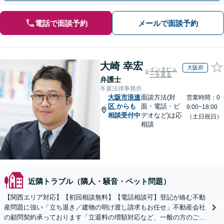
電話で面談予約
メールで面談予約
大崎 幸宏
大阪府
インタビュ
ーを見る
弁護士
冬夏法律事務所
大阪市浪速
面談方法(対
営業時間：0
区
からも
面・電話・ビ
9:00~18:00
相談受付中
デオなど)は応
（土日祝日）
相談
近隣トラブル（隣人・騒音・ペット問題）
【関西エリア対応】【初回相談無料】【電話相談可】登記が絡む不動
産問題に強い「立ち退き／建物の明け渡し請求もお任せ」不動産会社
の顧問契約承っております「立退料の増額対応など、一般の方のご相