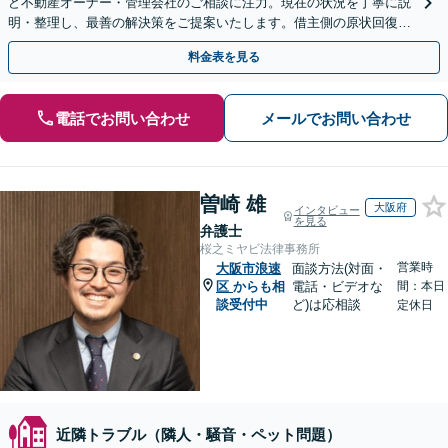
ど不動産オーナー・管理会社のご相談に注力。現在の状況を丁寧に説
明・整理し、最善の解決策をご提案いたします。借主側の原状回復・
退去時の立ち会い対応も可能【三ノ宮駅6分】
料金表を見る
電話でお問い合わせ
メールでお問い合わせ
曽崎 雄
大阪府
インタビュー
を見る
弁護士
桜之ミヤビ法律事務所
営業時
大阪市浪速
面談方法(対面・
区
からも相
電話・ビデオな
間：本日
談受付中
ど)は応相談
定休日
近隣トラブル（隣人・騒音・ペット問題）