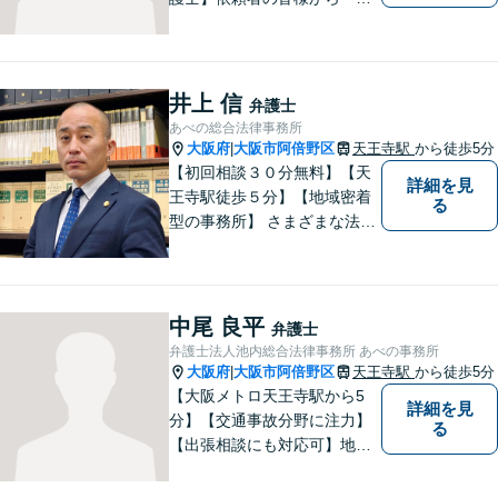
願いしてよかった」の声を頂
戴することを最大の喜びと考
えております。
井上 信
弁護士
あべの総合法律事務所
大阪府
大阪市阿倍野区
天王寺駅
から徒歩5分
|
【初回相談３０分無料】【天
詳細を見
王寺駅徒歩５分】【地域密着
る
型の事務所】 さまざまな法律
問題について相談者・依頼者
の立場に立って、親身に助
言・活動します。 交通事故、
相続、インターネット上のト
中尾 良平
弁護士
ラブルに注力！！
弁護士法人池内総合法律事務所 あべの事務所
大阪府
大阪市阿倍野区
天王寺駅
から徒歩5分
|
【大阪メトロ天王寺駅から5
詳細を見
分】【交通事故分野に注力】
る
【出張相談にも対応可】地元
大阪市で法律問題にお困りの
方々に全力でサポートいたし