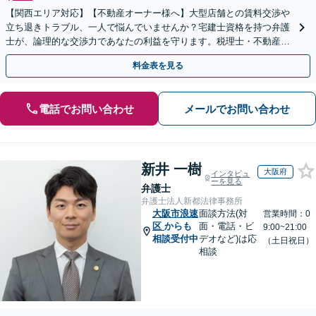
【関西エリア対応】【不動産オーナー様へ】大型店舗との賃料交渉や
立ち退きトラブル、一人で悩んでいませんか？宅建士資格を持つ弁護
士が、論理的な交渉力であなたの利益を守ります。税理士・不動産鑑
定士等と連携し、複雑な案件もワンストップで解決へ。
料金表を見る
電話でお問い合わせ
メールでお問い合わせ
新井 一樹
大阪府
インタビュ
ーを見る
弁護士
弁護士法人新都法律事務所
大阪市浪速
面談方法(対
営業時間：0
区
からも
面・電話・ビ
9:00~21:00
相談受付中
デオなど)は応
（土日祝日）
相談