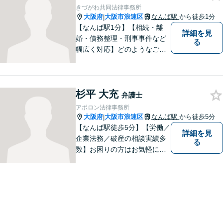
き、意思疎通を測った上で最
きづがわ共同法律事務所
適な解決策を提示します。
大阪府
大阪市浪速区
なんば駅
から徒歩1分
|
【なんば駅1分】【相続・離
詳細を見
婚・債務整理・刑事事件など
る
幅広く対応】どのようなご相
談でも、お一人おひとりのお
気持ちに寄り添い、分かりや
すい説明と丁寧な対応を心が
杉平 大充
けています。一緒に解決への
弁護士
道筋を考えてまいります。
アポロン法律事務所
大阪府
大阪市浪速区
なんば駅
から徒歩5分
|
【なんば駅徒歩5分】【労働／
詳細を見
企業法務／破産の相談実績多
る
数】お困りの方はお気軽にご
相談ください。手遅れになら
ないよう適切に対処してまい
ります。