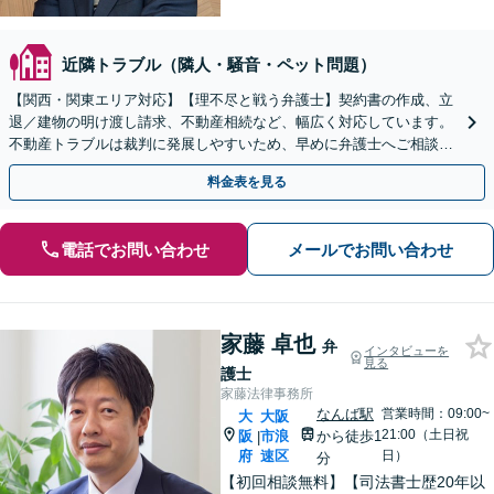
近隣トラブル（隣人・騒音・ペット問題）
【関西・関東エリア対応】【理不尽と戦う弁護士】契約書の作成、立
退／建物の明け渡し請求、不動産相続など、幅広く対応しています。
不動産トラブルは裁判に発展しやすいため、早めに弁護士へご相談く
ださい。【電話・メール・WEB相談可】
料金表を見る
電話でお問い合わせ
メールでお問い合わせ
家藤 卓也
弁
インタビューを
見る
護士
家藤法律事務所
なんば駅
営業時間：09:00~
大
大阪
21:00（土日祝
阪
市浪
から徒歩1
|
府
速区
日）
分
【初回相談無料】【司法書士歴20年以