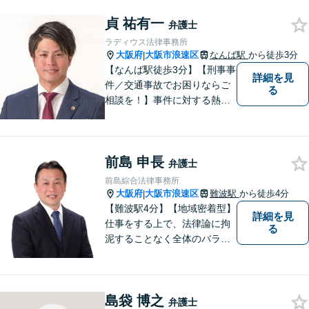
貞 祐有一
弁護士
ラディウス法律事務所
大阪府
大阪市浪速区
なんば駅
から徒歩3分
|
【なんば駅徒歩3分】【刑事事
詳細を見
件／交通事故でお困りならご
る
相談を！】事件に対する熱い
想いと粘り強さを武器に、皆
様に穏やかな生活を提供すべ
く尽力します。依頼者目線で
前島 申長
の弁護を大切にしておりま
弁護士
す。【LINEやメールの問い合
前島綜合法律事務所
わせ可】
大阪府
大阪市浪速区
難波駅
から徒歩4分
|
【難波駅4分】【地域密着型】
詳細を見
仕事をする上で、法律論に拘
る
泥することなく全体のバラン
ス論やどのような解決が依頼
者にとってベストかを常に考
えるように心がけています。
島袋 博之
クライアントの話を丁寧に聞
弁護士