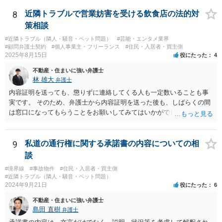
つかるまで探されるのはどうでしょうか。
8
近隣トラブルで営業妨害を受ける飲食店の法的対
策相談
#近隣トラブル（隣人・騒音・ペット問題）
#芸能・エンタメ業界
#顧問弁護士契約
#個人事業主・フリーランス
#住民・入居者・買主側
2025年8月15日
役にたった
4
不動産・住まいに強い弁護士
林 雄大
弁護士
内容証明を送っても、懲りずに連絡してくる人も一定数いることも事
実です。 そのため、弁護士から内容証明を送った後も、しばらくの間
は窓口になってもらうことをお願いしてみてはいかがでしょうか。 そ
うすれば、もしその方から不当な要求を受けることがあっても、「窓
口（弁護士に）言ってください」とだけお伝えし、それ以外には一切
応じないという姿勢をとることができるため、スタッフの方の負担軽
9
私道の通行権に関する承諾書の内容についての相
減を図れると思います。 大変な状況かと思いますが、ご参考になりま
談
したら幸いです。
#境界線
#事故物件
#住民・入居者・買主側
#近隣トラブル（隣人・騒音・ペット問題）
2024年9月21日
役にたった
6
不動産・住まいに強い弁護士
島田 直樹
弁護士