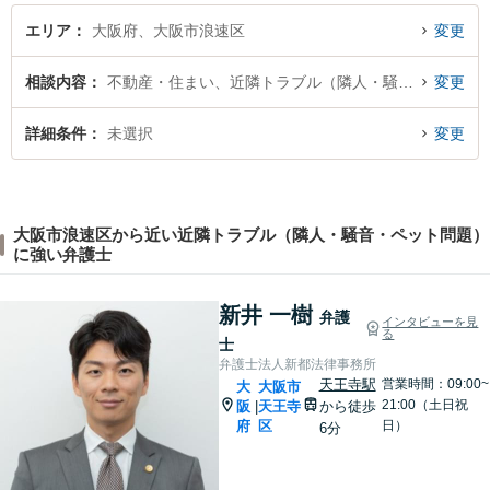
エリア
大阪府、大阪市浪速区
変更
相談内容
不動産・住まい、近隣トラブル（隣人・騒音・ペット問題）
変更
詳細条件
未選択
変更
大阪市浪速区から近い近隣トラブル（隣人・騒音・ペット問題）
に強い弁護士
新井 一樹
弁護
インタビューを見
る
士
弁護士法人新都法律事務所
天王寺駅
営業時間：09:00~
大
大阪市
21:00（土日祝
阪
天王寺
から徒歩
|
府
区
日）
6分