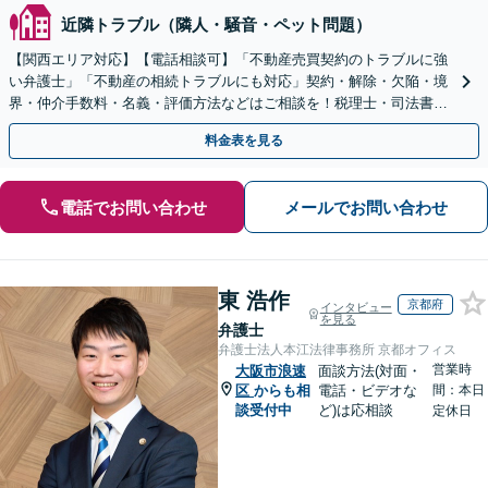
近隣トラブル（隣人・騒音・ペット問題）
【関西エリア対応】【電話相談可】「不動産売買契約のトラブルに強
い弁護士」「不動産の相続トラブルにも対応」契約・解除・欠陥・境
界・仲介手数料・名義・評価方法などはご相談を！税理士・司法書
士・不動産業者などと連携対応◎【英語・韓国語対応】
料金表を見る
電話でお問い合わせ
メールでお問い合わせ
東 浩作
京都府
インタビュー
を見る
弁護士
弁護士法人本江法律事務所 京都オフィス
営業時
大阪市浪速
面談方法(対面・
区
からも相
電話・ビデオな
間：本日
談受付中
ど)は応相談
定休日