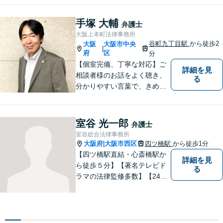
ます。個人・法人を問わず、
幅広い法律サービスを提供い
手塚 大輔
弁護士
たします。お気軽にご相談く
大阪上本町法律事務所
ださい。
谷町九丁目駅
から徒歩2
大阪
大阪市中央
|
府
区
分
【個室完備、丁寧な対応】ご
詳細を見
相談者様のお話をよく聴き、
る
分かりやすい言葉で、きめ細
やかに対応することを心がけ
ております。相談にお越しい
ただいた方々が安心して落ち
室谷 光一郎
弁護士
着いてお話することができる
室谷総合法律事務所
よう、完全個室をご準備して
大阪府
大阪市西区
四ツ橋駅
から徒歩1分
|
おります。どうぞお気軽にご
【四ツ橋駅直結・心斎橋駅か
詳細を見
相談ください。
ら徒歩５分】【著名テレビド
る
ラマの法律監修多数】【24時
間メール問い合わせ受付】フ
ットワークの軽さ、スピーデ
ィーな対応、粘り強い対応を
強く意識しております！