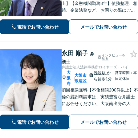
上】【金融機関勤務8年】債務整理、相
続、企業法務など、お困りの際はご相
談ください。お話ししやすい雰囲気作
りを大切にしております。悩む前に、
電話でお問い合わせ
メールでお問い合わせ
一度弁護士にご相談ください。【電話
相談可】【夜間・休日対応】
永田 順子
弁
インタビューを
見る
護士
弁護士法人法律事務所ロイヤーズ・ハイ
大
難波駅
か
営業時間：本
大阪市
阪
|
日定休日
ら徒歩1分
浪速区
府
初回相談無料【不倫相談200件以上】不
倫の慰謝料請求は、実績豊富な弁護士
にお任せください。大阪南出身の人情
派弁護士が対応【交通事故も強い】交
通事故に遭われてお困りの方はお気軽
電話でお問い合わせ
メールでお問い合わせ
にお電話ください【当日／夜間／休日
の相談可】