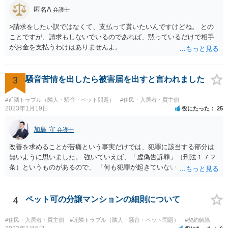
匿名A
弁護士
>請求をしたい訳ではなくて、支払って貰いたいんですけどね。 との
ことですが、請求もしないでいるのであれば、黙っているだけで相手
がお金を支払うわけはありませんよ。
3
騒音苦情を出したら被害届を出すと言われました
#近隣トラブル（隣人・騒音・ペット問題）
#住民・入居者・買主側
2023年1月19日
役にたった
25
加島 守
弁護士
改善を求めることが苦痛という事実だけでは、犯罪に該当する部分は
無いように思いました。 強いていえば、「虚偽告訴罪」（刑法１７２
条）というものがあるので、 「何も犯罪が起きていないのにワザと警
察に嘘をついて通報している。」 という主張をする可能性はあるかも
しれませんが、警察が信じる可能性は低いのではないでしょうか。
4
ペット可の分譲マンションの細則について
#住民・入居者・買主側
#近隣トラブル（隣人・騒音・ペット問題）
#契約解除