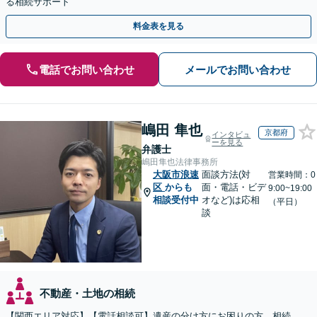
る相続サポート
料金表を見る
電話でお問い合わせ
メールでお問い合わせ
嶋田 隼也
京都府
インタビュ
ーを見る
弁護士
嶋田隼也法律事務所
大阪市浪速
面談方法(対
営業時間：0
区
からも
面・電話・ビデ
9:00~19:00
相談受付中
オなど)は応相
（平日）
談
不動産・土地の相続
【関西エリア対応】【電話相談可】遺産の分け方にお困りの方。相続