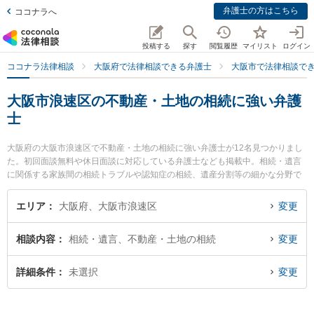
弁護士の方はこちら
ココナラへ
投稿する
探す
閲覧履歴
マイリスト
ログイン
ココナラ法律相談
大阪府で法律相談できる弁護士
大阪市で法律相談で
大阪市浪速区の不動産・土地の相続に強い弁護
士
大阪府の大阪市浪速区で不動産・土地の相続に強い弁護士が12名見つかりまし
た。初回面談無料や休日面談に対応している弁護士なども掲載中。相続・遺言
に関係する家族間の相続トラブルや認知症の相続、遺産分割等の細かな分野で
の絞り込み検索もでき便利です。特に家藤法律事務所の家藤 卓也弁護士や家藤
法律事務所の谷 麻紗子弁護士、弁護士法人法律事務所ロイヤーズ・ハイの田中
エリア
大阪府、大阪市浪速区
変更
今日太弁護士のプロフィール情報や弁護士費用、強みなどが注目されていま
す。『大阪市浪速区で土日や夜間に発生した不動産・土地の相続のトラブルを
相談内容
相続・遺言、不動産・土地の相続
変更
今すぐに弁護士に相談したい』『不動産・土地の相続のトラブル解決の実績豊
富な近くの弁護士を検索したい』『初回相談無料で不動産・土地の相続を法律
相談できる大阪市浪速区内の弁護士に相談予約したい』などでお困りの相談者
詳細条件
未選択
変更
さんにおすすめです。