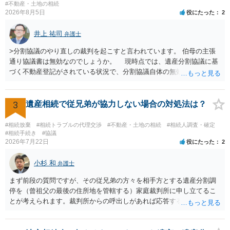
はないので、ｍｉｎｔｓでの提出の必要は無いと思います。郵送（期
#不動産・土地の相続
2026年8月5日
役にたった
2
限までに届けばよい）で十分です。 詳細は、書面記載の裁判所書記官
にお問い合わせください。 以上、ご参考まで。
井上 祐司
弁護士
>分割協議のやり直しの裁判を起こすと言われています。 伯母の主張
通り協議書は無効なのでしょうか。 現時点では、遺産分割協議に基
づく不動産登記がされている状況で、分割協議自体の無効を裁判所が
認めたわけではないので、分割協議の効力に影響はありません。 先
方の訴訟の主張及び立証次第ですが、 ・御祖母様の認知能力に関する
医師の意見書、筆跡鑑定 が提出されればその効力が否定される可能性
3
遺産相続で従兄弟が協力しない場合の対処法は？
はありますが、 ・伯母様自身が分割協議に加わっていること ・御祖母
様の意に反する遺産分割協議を行う実益が誰にあったかの立証が困難
#相続放棄
#相続トラブルの代理交渉
#不動産・土地の相続
#相続人調査・確定
であること からすると、実際に遺産分割協議の効力が否定される可能
#相続手続き
#協議
2026年7月22日
役にたった
2
性はそれほど高くない（立証のハードルは非常に高い）ということが
言えると思います。
小杉 和
弁護士
まず前段の質問ですが、その従兄弟の方々を相手方とする遺産分割調
停を（曾祖父の最後の住所地を管轄する）家庭裁判所に申し立てるこ
とが考えられます。裁判所からの呼出しがあれば応答する可能性がま
だあるのではないでしょうか。 後段の質問については、相続放棄は可
能と思われます。時間が思った以上にないので必要書類をてきぱきと