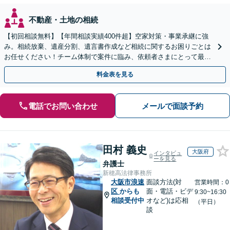
不動産・土地の相続
【初回相談無料】【年間相談実績400件超】空家対策・事業承継に強
み。相続放棄、遺産分割、遺言書作成など相続に関するお困りごとは
お任せください！チーム体制で案件に臨み、依頼者さまにとって最善
の解決を目指します【堅田駅4分】【無料駐車場あり】
料金表を見る
電話でお問い合わせ
メールで面談予約
田村 義史
大阪府
インタビュ
ーを見る
弁護士
新穂高法律事務所
大阪市浪速
面談方法(対
営業時間：0
区
からも
面・電話・ビデ
9:30~16:30
相談受付中
オなど)は応相
（平日）
談