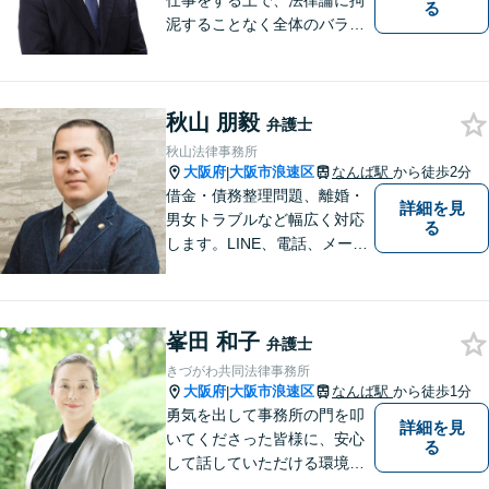
仕事をする上で、法律論に拘
る
泥することなく全体のバラン
ス論やどのような解決が依頼
者にとってベストかを常に考
えるように心がけています。
秋山 朋毅
クライアントの話を丁寧に聞
弁護士
き、意思疎通を測った上で最
秋山法律事務所
適な解決策を提示します。
大阪府
大阪市浪速区
なんば駅
から徒歩2分
|
借金・債務整理問題、離婚・
詳細を見
男女トラブルなど幅広く対応
る
します。LINE、電話、メー
ル、オンライン面談など、使
い慣れたツールで肩の力を抜
いてご相談を！依頼者の負担
峯田 和子
をできるだけ少なく！相談し
弁護士
やすい環境づくりに努め、納
きづがわ共同法律事務所
得できる解決を目指します！
大阪府
大阪市浪速区
なんば駅
から徒歩1分
|
勇気を出して事務所の門を叩
詳細を見
いてくださった皆様に、安心
る
して話していただける環境を
提供したいと思っています。