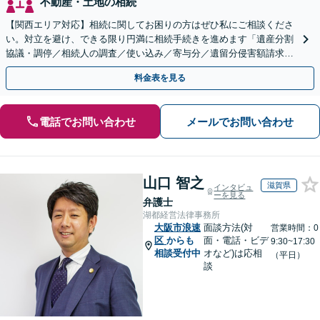
不動産・土地の相続
【関西エリア対応】相続に関してお困りの方はぜひ私にご相談くださ
い。対立を避け、できる限り円満に相続手続きを進めます「遺産分割
協議・調停／相続人の調査／使い込み／寄与分／遺留分侵害額請求／
相続放棄（借金の相続）／遺言書作成【休日・夜間相談可】
料金表を見る
電話でお問い合わせ
メールでお問い合わせ
山口 智之
滋賀県
インタビュ
ーを見る
弁護士
湖都経営法律事務所
大阪市浪速
面談方法(対
営業時間：0
区
からも
面・電話・ビデ
9:30~17:30
相談受付中
オなど)は応相
（平日）
談