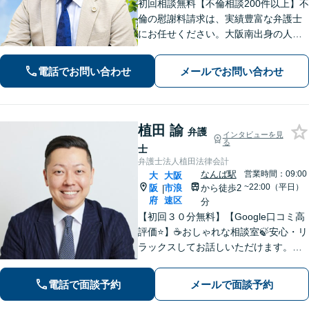
初回相談無料【不倫相談200件以上】不
倫の慰謝料請求は、実績豊富な弁護士
にお任せください。大阪南出身の人情
派弁護士が対応【交通事故も強い】交
通事故に遭われてお困りの方はお気軽
電話でお問い合わせ
メールでお問い合わせ
にお電話ください【当日／夜間／休日
の相談可】
植田 諭
弁護
インタビューを見
る
士
弁護士法人植田法律会計
なんば駅
営業時間：09:00
大
大阪
~22:00（平日）
阪
市浪
から徒歩2
|
府
速区
分
【初回３０分無料】【Google口コミ高
評価⭐️】☕️おしゃれな相談室🍃安心・リ
ラックスしてお話しいただけます。ネ
ット上にはない、オンリーワンの解決
策を一緒に考えていきましょう！【土
電話で面談予約
メールで面談予約
曜・夜間◎】