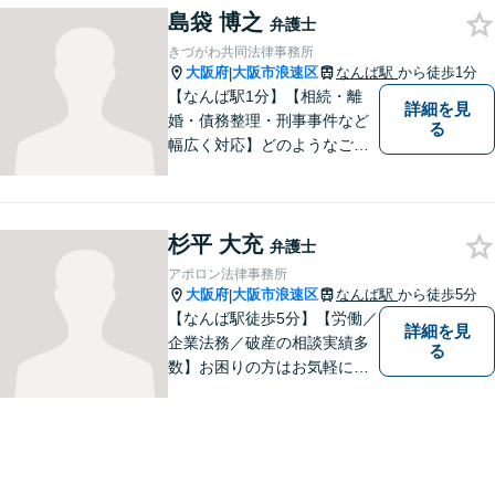
島袋 博之
事故の被害に遭われた場合／
弁護士
借金でお困りの方／相続トラ
きづがわ共同法律事務所
ブルなどご相談ください【休
大阪府
大阪市浪速区
なんば駅
から徒歩1分
|
日相談可】
【なんば駅1分】【相続・離
詳細を見
婚・債務整理・刑事事件など
る
幅広く対応】どのようなご相
談でも、お一人おひとりのお
気持ちに寄り添い、分かりや
すい説明と丁寧な対応を心が
杉平 大充
けています。一緒に解決への
弁護士
道筋を考えてまいります。
アポロン法律事務所
大阪府
大阪市浪速区
なんば駅
から徒歩5分
|
【なんば駅徒歩5分】【労働／
詳細を見
企業法務／破産の相談実績多
る
数】お困りの方はお気軽にご
相談ください。手遅れになら
ないよう適切に対処してまい
ります。