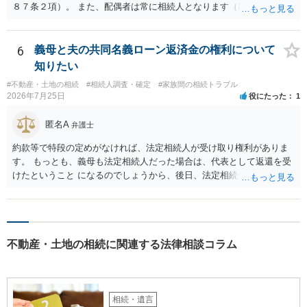
８７条２項）。 また、配偶者は常に相続人となります（民法８９０
条）。 「祖父の子供３人」の方の配偶者がご健在であれば、その方に
も相続権があります。つまり、孫５人に加えて「おじ又はおば」にも
相続権がある可能性があります。
6
義母と夫の共同名義ローン返済金の権利について
知りたい
#不動産・土地の相続
#相続人調査・確定
#家族間の相続トラブル
2026年7月25日
役にたった
1
匿名A
弁護士
約款等で特段の定めがなければ、法定相続人が受け取り権利がありま
す。 もっとも、義母も法定相続人だった場合は、代表として返還を受
けたということ になるのでしょうから、後日、法定相続分に基づいて
精算を求めることは可能と思います。
不動産・土地の相続に関連する法律相談コラム
相続・遺言