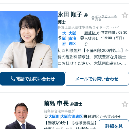
永田 順子
弁
インタビューを
見る
護士
弁護士法人法律事務所ロイヤーズ・ハイ
難波駅
か
営業時間：08:30
大
大阪
~19:00（平日）
阪
市浪
ら徒歩1
|
府
速区
分
初回相談無料【不倫相談200件以上】不
倫の慰謝料請求は、実績豊富な弁護士
にお任せください。大阪南出身の人情
派弁護士が対応【交通事故も強い】交
通事故に遭われてお困りの方はお気軽
電話でお問い合わせ
メールでお問い合わせ
にお電話ください【当日／夜間／休日
の相談可】
前島 申長
弁護士
前島綜合法律事務所
大阪府
大阪市浪速区
難波駅
から徒歩4分
|
【難波駅4分】【地域密着型】
詳細を見