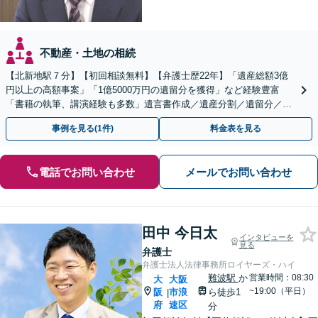
不動産・土地の相続
【北新地駅７分】【初回相談無料】【弁護士歴22年】「遺産総額3億
円以上の高額事案」「1億5000万円の遺留分を獲得」など経験豊富
「書籍の執筆、講演経験も多数」遺言書作成／遺産分割／遺留分／相
続放棄など【休日・夜間面談可】【完全個室対応】
事例を見る(1件)
料金表を見る
電話でお問い合わせ
メールでお問い合わせ
田中 今日太
インタビューを
見る
弁護士
弁護士法人法律事務所ロイヤーズ・ハイ
難波駅
か
営業時間：08:30
大
大阪
~19:00（平日）
阪
市浪
ら徒歩1
|
府
速区
分