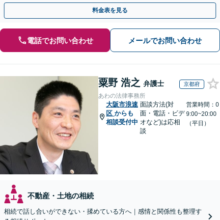
せ。司法書士・不動産業者などと連携可【休日・夜間対応】
料金表を見る
電話でお問い合わせ
メールでお問い合わせ
粟野 浩之
弁護士
京都府
あわの法律事務所
大阪市浪速
面談方法(対
営業時間：0
区
からも
面・電話・ビデ
9:00~20:00
相談受付中
オなど)は応相
（平日）
談
不動産・土地の相続
相続で話し合いができない・揉めている方へ｜感情と関係性も整理す