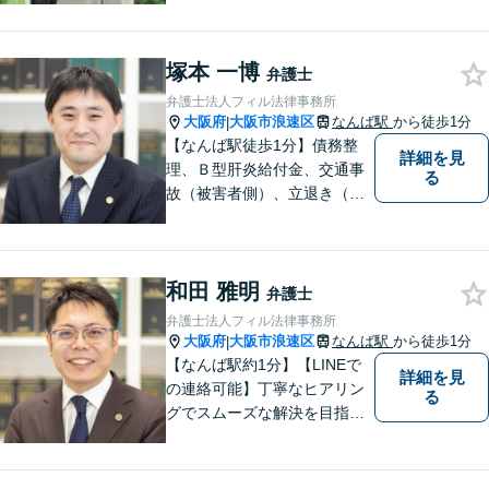
一件一件を大切に、依頼者の
方と一緒に最適な解決策を考
塚本 一博
え、丁寧にサポートしてまい
弁護士
ります。
弁護士法人フィル法律事務所
大阪府
大阪市浪速区
なんば駅
から徒歩1分
|
【なんば駅徒歩1分】債務整
詳細を見
理、Ｂ型肝炎給付金、交通事
る
故（被害者側）、立退き（借
主側）のご相談なら、フィル
法律事務所へ！優しくご対応
いたしますので、お気軽にご
和田 雅明
連絡ください！
弁護士
弁護士法人フィル法律事務所
大阪府
大阪市浪速区
なんば駅
から徒歩1分
|
【なんば駅約1分】【LINEで
詳細を見
の連絡可能】丁寧なヒアリン
る
グでスムーズな解決を目指し
ます！依頼者さまに寄り添い
親身に対応。豊富な解決実績
とノウハウに自信あり。交通