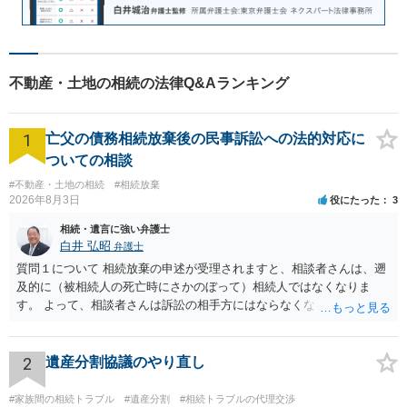
不動産・土地の相続の法律Q&Aランキング
1
亡父の債務相続放棄後の民事訴訟への法的対応に
ついての相談
#不動産・土地の相続
#相続放棄
2026年8月3日
役にたった
3
相続・遺言に強い弁護士
白井 弘昭
弁護士
質問１について 相続放棄の申述が受理されますと、相談者さんは、遡
及的に（被相続人の死亡時にさかのぼって）相続人ではなくなりま
す。 よって、相談者さんは訴訟の相手方にはならなくなるので（明け
渡し請求の対象ではなくなるので）請求棄却となります。 相続放棄受
理証明を家庭裁判所で取得し、コピーを答弁書に添えて裁判所に提出
してください。 質問２について 請求棄却を求める答弁書を提出すれ
2
遺産分割協議のやり直し
ば、第１回期日は出席する必要がありません。その日は差支え（用事
があり出席できない）との記載で十分です。 質問３について 弁護士で
#家族間の相続トラブル
#遺産分割
#相続トラブルの代理交渉