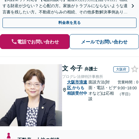
する財産が少ない？と心配の方。家族がトラブルにならないような遺
言書を残したい方。不動産がらみの相続、その他多数解決事例あり。
親身に対応します【夜間・休日面談】【初回相談無料】
料金表を見る
電話でお問い合わせ
メールでお問い合わせ
文 今子
弁護士
大阪府
プログレ法律特許事務所
大阪市浪速
面談方法(対
営業時間：0
区
からも
面・電話・ビデ
9:00~18:00
相談受付中
オなど)は応相
（平日）
談