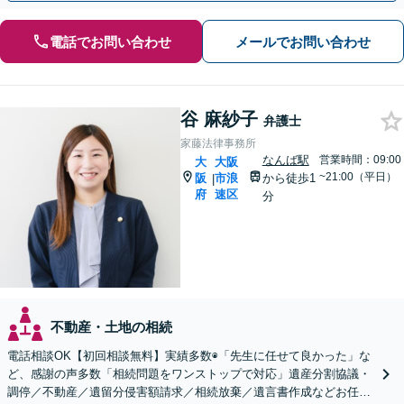
電話でお問い合わせ
メールでお問い合わせ
谷 麻紗子
弁護士
家藤法律事務所
なんば駅
営業時間：09:00
大
大阪
~21:00（平日）
阪
市浪
から徒歩1
|
府
速区
分
不動産・土地の相続
電話相談OK【初回相談無料】実績多数◉「先生に任せて良かった」な
ど、感謝の声多数「相続問題をワンストップで対応」遺産分割協議・
調停／不動産／遺留分侵害額請求／相続放棄／遺言書作成などお任