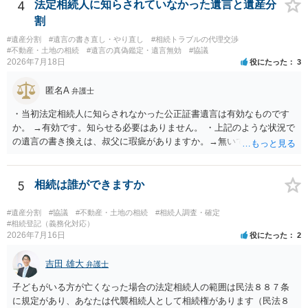
揃える必要があります。その点是非御注意ください。
4
法定相続人に知らされていなかった遺言と遺産分
割
#遺産分割
#遺言の書き直し・やり直し
#相続トラブルの代理交渉
#不動産・土地の相続
#遺言の真偽鑑定・遺言無効
#協議
2026年7月18日
役にたった
3
匿名A
弁護士
・当初法定相続人に知らされなかった公正証書遺言は有効なものです
か。 →有効です。知らせる必要はありません。 ・上記のような状況で
の遺言の書き換えは、叔父に瑕疵がありますか。→無いです。 ・分割
する場合の比率は、現状で、客観的に見てどの程度が妥当と考えられ
ますか。 →本人が自由に決められますので、どこが妥当とは言えない
です。客観的な基準もありません。 ・できれば穏やかに、分割を拒否
5
相続は誰ができますか
することはできますか。 →分割を拒否するということは、遺産はいら
ないということでしょうか。遺言で、受取を指定されててもいらない
#遺産分割
#協議
#不動産・土地の相続
#相続人調査・確定
と拒否することはできます。理由を説明する必要はありません。
#相続登記（義務化対応）
2026年7月16日
役にたった
2
吉田 雄大
弁護士
子どもがいる方が亡くなった場合の法定相続人の範囲は民法８８７条
に規定があり、あなたは代襲相続人として相続権があります（民法８