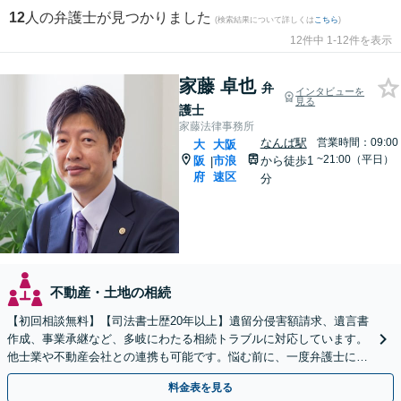
12
人の弁護士が見つかりました
(検索結果について詳しくは
こちら
)
12件中 1-12件を表示
家藤 卓也
弁
インタビューを
見る
護士
家藤法律事務所
なんば駅
営業時間：09:00
大
大阪
~21:00（平日）
阪
市浪
から徒歩1
|
府
速区
分
不動産・土地の相続
【初回相談無料】【司法書士歴20年以上】遺留分侵害額請求、遺言書
作成、事業承継など、多岐にわたる相続トラブルに対応しています。
他士業や不動産会社との連携も可能です。悩む前に、一度弁護士にご
相談ください。【電話相談可】【夜間・休日対応】
料金表を見る