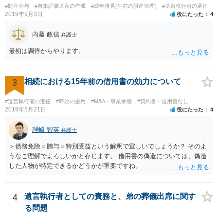
#財産分与
#自筆証書遺言の作成
#成年後見(生前の財産管理)
#遺言執行者の選任
2019年9月3日
役にたった
4
内藤 政信
弁護士
最初は調停からやります。
3
相続における15年前の借用書の効力について
#遺言執行者の選任
#時効の援用
#M&A・事業承継
#契約書・借用書なし
2019年5月21日
役にたった
4
理崎 智英
弁護士
＞債務免除＝贈与＝特別受益という解釈で宜しいでしょうか？ そのよ
うなご理解でよろしいかと存じます。 借用書の偽造については、偽造
した人物が特定できるかどうかが重要ですね。
4
遺言執行者としての責務と、弟の葬儀出席に関す
る問題