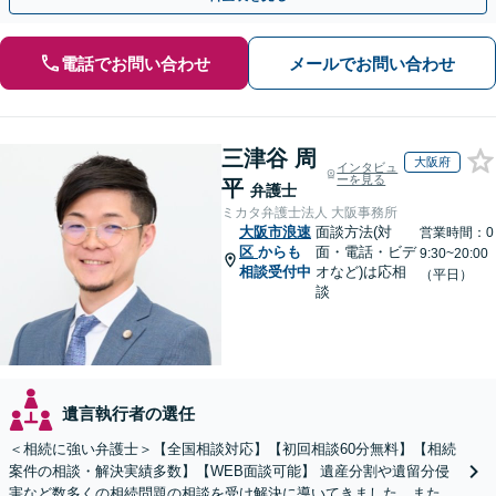
電話でお問い合わせ
メールでお問い合わせ
三津谷 周
大阪府
インタビュ
ーを見る
平
弁護士
ミカタ弁護士法人 大阪事務所
大阪市浪速
面談方法(対
営業時間：0
区
からも
面・電話・ビデ
9:30~20:00
相談受付中
オなど)は応相
（平日）
談
遺言執行者の選任
＜相続に強い弁護士＞【全国相談対応】【初回相談60分無料】【相続
案件の相談・解決実績多数】【WEB面談可能】 遺産分割や遺留分侵
害など数多くの相続問題の相談を受け解決に導いてきました。また、