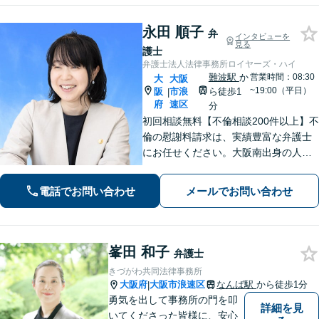
永田 順子
弁
インタビューを
見る
護士
弁護士法人法律事務所ロイヤーズ・ハイ
難波駅
か
営業時間：08:30
大
大阪
~19:00（平日）
阪
市浪
ら徒歩1
|
府
速区
分
初回相談無料【不倫相談200件以上】不
倫の慰謝料請求は、実績豊富な弁護士
にお任せください。大阪南出身の人情
派弁護士が対応【交通事故も強い】交
通事故に遭われてお困りの方はお気軽
電話でお問い合わせ
メールでお問い合わせ
にお電話ください【当日／夜間／休日
の相談可】
峯田 和子
弁護士
きづがわ共同法律事務所
大阪府
大阪市浪速区
なんば駅
から徒歩1分
|
勇気を出して事務所の門を叩
詳細を見
いてくださった皆様に、安心