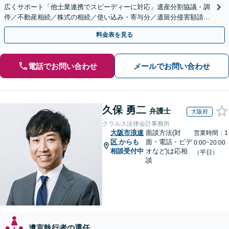
広くサポート「他士業連携でスピーディーに対応」遺産分割協議・調
停／不動産相続／株式の相続／使い込み・寄与分／遺留分侵害額請求
／相続放棄（借金の相続）／遺言書作成
料金表を見る
電話でお問い合わせ
メールでお問い合わせ
久保 勇二
弁護士
大阪府
クラルス法律会計事務所
大阪市浪速
面談方法(対
営業時間：1
区
からも
面・電話・ビデ
0:00~20:00
相談受付中
オなど)は応相
（平日）
談
遺言執行者の選任