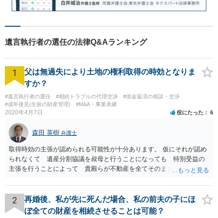
遺言執行者の選任の法律Q&Aランキング
1
父は無過失により土地の権利取得の時効となりま
すか？
#遺言執行者の選任
#相続トラブルの代理交渉
#借金返済の相談・交渉
#成年後見(生前の財産管理)
#M&A・事業承継
2020年4月7日
役にたった
6
森田 英樹
弁護士
取得時効の主張が認められる可能性が十分あります。 仮にそれが認め
られなくて 遺産分割協議を叔母と行うことになっても 特別受益の
主張を行うことによって 貴殿らが不動産を全てそのまま取得できる
ことが可能でしょう。
2
再婚後、私が先に死んだ場合、私の前夫の子にほ
ぼ全ての財産を相続させることは可能？