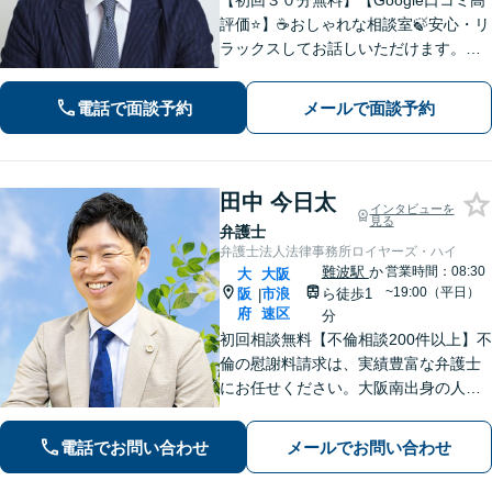
【初回３０分無料】【Google口コミ高
評価⭐️】☕️おしゃれな相談室🍃安心・リ
ラックスしてお話しいただけます。ネ
ット上にはない、オンリーワンの解決
策を一緒に考えていきましょう！【土
電話で面談予約
メールで面談予約
曜・夜間◎】
田中 今日太
インタビューを
見る
弁護士
弁護士法人法律事務所ロイヤーズ・ハイ
難波駅
か
営業時間：08:30
大
大阪
~19:00（平日）
阪
市浪
ら徒歩1
|
府
速区
分
初回相談無料【不倫相談200件以上】不
倫の慰謝料請求は、実績豊富な弁護士
にお任せください。大阪南出身の人情
派弁護士が対応【交通事故も強い】交
通事故に遭われてお困りの方はお気軽
電話でお問い合わせ
メールでお問い合わせ
にお電話ください【当日／夜間／休日
の相談可】