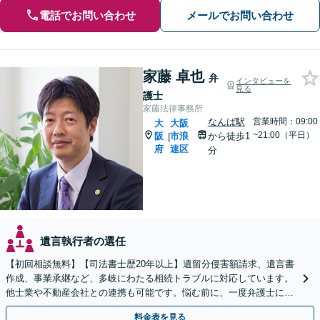
電話でお問い合わせ
メールでお問い合わせ
家藤 卓也
弁
インタビューを
見る
護士
家藤法律事務所
なんば駅
営業時間：09:00
大
大阪
~21:00（平日）
阪
市浪
から徒歩1
|
府
速区
分
遺言執行者の選任
【初回相談無料】【司法書士歴20年以上】遺留分侵害額請求、遺言書
作成、事業承継など、多岐にわたる相続トラブルに対応しています。
他士業や不動産会社との連携も可能です。悩む前に、一度弁護士にご
相談ください。【電話相談可】【夜間・休日対応】
料金表を見る