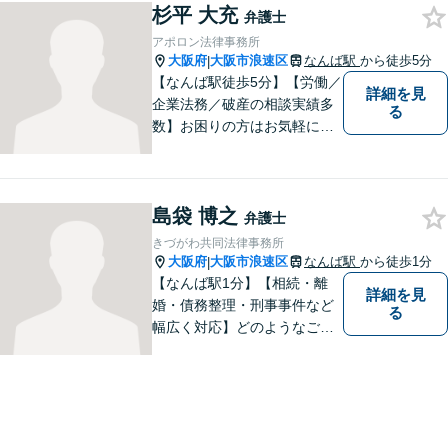
杉平 大充
事故の被害に遭われた場合／
弁護士
借金でお困りの方／相続トラ
アポロン法律事務所
ブルなどご相談ください【休
大阪府
大阪市浪速区
なんば駅
から徒歩5分
|
日相談可】
【なんば駅徒歩5分】【労働／
詳細を見
企業法務／破産の相談実績多
る
数】お困りの方はお気軽にご
相談ください。手遅れになら
ないよう適切に対処してまい
ります。
島袋 博之
弁護士
きづがわ共同法律事務所
大阪府
大阪市浪速区
なんば駅
から徒歩1分
|
【なんば駅1分】【相続・離
詳細を見
婚・債務整理・刑事事件など
る
幅広く対応】どのようなご相
談でも、お一人おひとりのお
気持ちに寄り添い、分かりや
すい説明と丁寧な対応を心が
けています。一緒に解決への
道筋を考えてまいります。