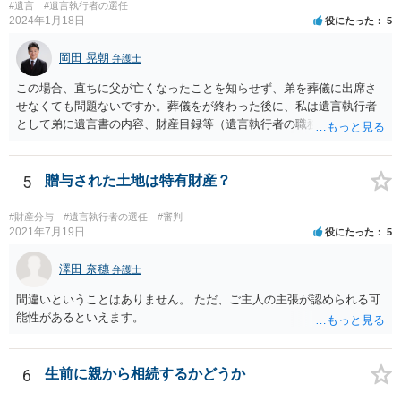
#遺言
#遺言執行者の選任
2024年1月18日
役にたった
5
岡田 晃朝
弁護士
この場合、直ちに父が亡くなったことを知らせず、弟を葬儀に出席さ
せなくても問題ないですか。葬儀をが終わった後に、私は遺言執行者
として弟に遺言書の内容、財産目録等（遺言執行者の職務）を知らせ
ればよいですか。 葬儀は喪主が主催する行事ですから、誰を参加させ
るかは喪主の自由です。 呼ばなくてもかまいません。 そもそも、そう
いう法律関係にありません。 遺言の内容と遺産の総額の通知、公正証
5
贈与された土地は特有財産？
書でない場合は遺言の検認については、執行者に通知義務があるの
で、対応しましょう。 そのあとは遺留分の請求などがあればそれへの
#財産分与
#遺言執行者の選任
#審判
対応となるでしょう。
2021年7月19日
役にたった
5
澤田 奈穗
弁護士
間違いということはありません。 ただ、ご主人の主張が認められる可
能性があるといえます。
6
生前に親から相続するかどうか