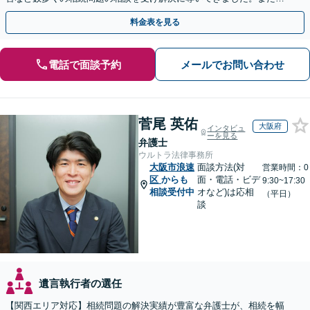
過去に１００件超の遺言作成のお手伝いをしました。
料金表を見る
電話で面談予約
メールでお問い合わせ
菅尾 英佑
大阪府
インタビュ
ーを見る
弁護士
ウルトラ法律事務所
大阪市浪速
面談方法(対
営業時間：0
区
からも
面・電話・ビデ
9:30~17:30
相談受付中
オなど)は応相
（平日）
談
遺言執行者の選任
【関西エリア対応】相続問題の解決実績が豊富な弁護士が、相続を幅