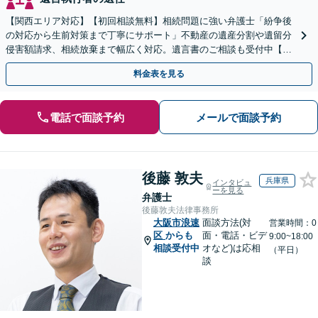
【関西エリア対応】【初回相談無料】相続問題に強い弁護士「紛争後
の対応から生前対策まで丁寧にサポート」不動産の遺産分割や遺留分
侵害額請求、相続放棄まで幅広く対応。遺言書のご相談も受付中【夜
間・休日面談可】【WEB面談】【完全個室】
料金表を見る
電話で面談予約
メールで面談予約
後藤 敦夫
兵庫県
インタビュ
ーを見る
弁護士
後藤敦夫法律事務所
大阪市浪速
面談方法(対
営業時間：0
区
からも
面・電話・ビデ
9:00~18:00
相談受付中
オなど)は応相
（平日）
談