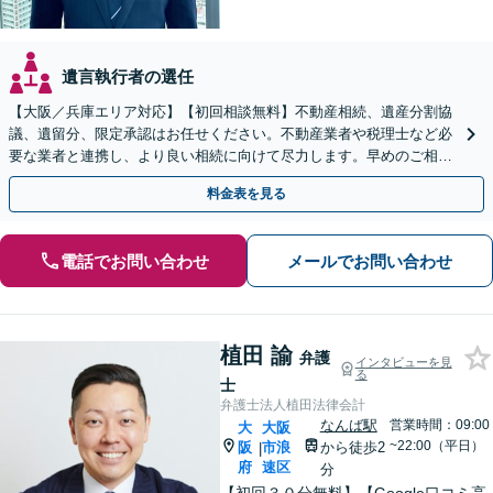
遺言執行者の選任
【大阪／兵庫エリア対応】【初回相談無料】不動産相続、遺産分割協
議、遺留分、限定承認はお任せください。不動産業者や税理士など必
要な業者と連携し、より良い相続に向けて尽力します。早めのご相談
が複雑化を防ぐカギとなります【休日相談可】
料金表を見る
電話でお問い合わせ
メールでお問い合わせ
植田 諭
弁護
インタビューを見
る
士
弁護士法人植田法律会計
なんば駅
営業時間：09:00
大
大阪
~22:00（平日）
阪
市浪
から徒歩2
|
府
速区
分