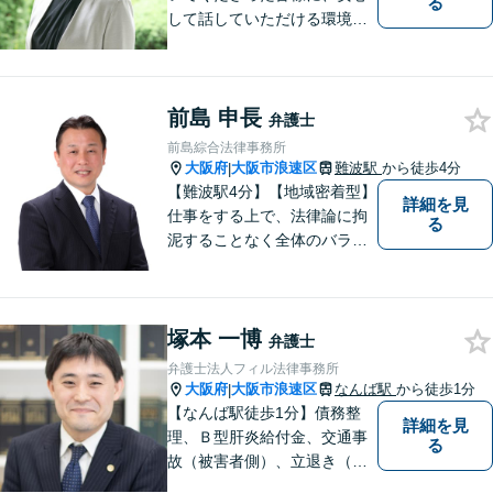
る
して話していただける環境を
提供したいと思っています。
一件一件を大切に、依頼者の
方と一緒に最適な解決策を考
前島 申長
え、丁寧にサポートしてまい
弁護士
ります。
前島綜合法律事務所
大阪府
大阪市浪速区
難波駅
から徒歩4分
|
【難波駅4分】【地域密着型】
詳細を見
仕事をする上で、法律論に拘
る
泥することなく全体のバラン
ス論やどのような解決が依頼
者にとってベストかを常に考
えるように心がけています。
塚本 一博
クライアントの話を丁寧に聞
弁護士
き、意思疎通を測った上で最
弁護士法人フィル法律事務所
適な解決策を提示します。
大阪府
大阪市浪速区
なんば駅
から徒歩1分
|
【なんば駅徒歩1分】債務整
詳細を見
理、Ｂ型肝炎給付金、交通事
る
故（被害者側）、立退き（借
主側）のご相談なら、フィル