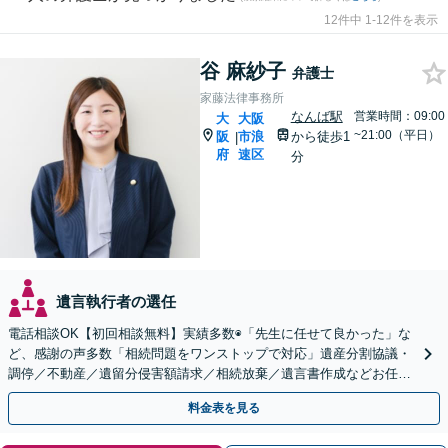
12件中 1-12件を表示
谷 麻紗子
弁護士
家藤法律事務所
なんば駅
営業時間：09:00
大
大阪
~21:00（平日）
阪
市浪
から徒歩1
|
府
速区
分
遺言執行者の選任
電話相談OK【初回相談無料】実績多数◉「先生に任せて良かった」な
ど、感謝の声多数「相続問題をワンストップで対応」遺産分割協議・
調停／不動産／遺留分侵害額請求／相続放棄／遺言書作成などお任
せ。司法書士・不動産業者などと連携可【休日・夜間対応】
料金表を見る