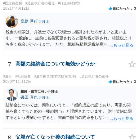
#固定資産税
#遺言執行者の選任
#口座凍結解除
2021年4月12日
役にたった
3
高島 秀行
弁護士
税金の相談は、弁護士でなく税理士に相談された方がよいと思いま
す。 一般的に、生前に名義変更されると贈与税が課され、相続税より
も多く税金がかかります。 ただ、相続時精算課税制度を取れば、実質
的に相続税と同等の税金で済む可能性があります。 実際に税理士にど
ういう場合にどれくらい税金がかかるか計算してもらって どういう方
針を取るか決められたらよいと思います。
7
高額の結納金について無効かどうか
#遺言
#相続放棄
#成年後見(生前の財産管理)
#遺言執行者の選任
2020年11月12日
役にたった
3
相続・遺言に強い弁護士
磯田 直也
弁護士
結納金については、簡単にいうと、「婚約成立の証であり、両家の関
係を良くするための一種の贈与」と理解されています。 贈与契約に類
するという理解からすると、書面で贈与の約束をしないと相手方は支
払いを請求できません。 反面、実際に支払ったあとから返金を求める
ことは困難です。 くれぐれも今後お気をつけください。 弁護士に対応
を依頼されるのも悪くはありませんが、感情的な理由が強いと思いま
8
父親が亡くなった後の相続について