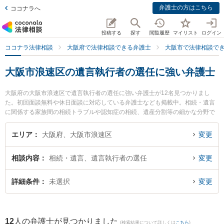
弁護士の方はこちら
ココナラへ
投稿する
探す
閲覧履歴
マイリスト
ログイン
ココナラ法律相談
大阪府で法律相談できる弁護士
大阪市で法律相談で
大阪市浪速区の遺言執行者の選任に強い弁護士
大阪府の大阪市浪速区で遺言執行者の選任に強い弁護士が12名見つかりまし
た。初回面談無料や休日面談に対応している弁護士なども掲載中。相続・遺言
に関係する家族間の相続トラブルや認知症の相続、遺産分割等の細かな分野で
の絞り込み検索もでき便利です。特に家藤法律事務所の谷 麻紗子弁護士や家藤
法律事務所の家藤 卓也弁護士、弁護士法人植田法律会計の植田 諭弁護士のプロ
エリア
大阪府、大阪市浪速区
変更
フィール情報や弁護士費用、強みなどが注目されています。『大阪市浪速区で
土日や夜間に発生した遺言執行者の選任のトラブルを今すぐに弁護士に相談し
相談内容
相続・遺言、遺言執行者の選任
変更
たい』『遺言執行者の選任のトラブル解決の実績豊富な近くの弁護士を検索し
たい』『初回相談無料で遺言執行者の選任を法律相談できる大阪市浪速区内の
弁護士に相談予約したい』などでお困りの相談者さんにおすすめです。
詳細条件
未選択
変更
12
人の弁護士が見つかりました
(検索結果について詳しくは
こちら
)