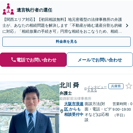
遺言執行者の選任
【関西エリア対応】【初回相談無料】地元密着型の法律事務所の弁護
士が、あなたの相続問題を解決します「不動産が絡む遺産分割も的確
に対応」「相続放棄の手続き可」円滑な相続をおこなうため、相続問
題は自分の代で解決しましょう【完全個室制】
料金表を見る
電話でお問い合わせ
メールでお問い合わせ
北川 舜
兵庫県
インタビュー
を見る
弁護士
姫路駅前法律事務所
大阪市浪速
面談方法(対
営業時間：0
区
からも
面・電話・ビデ
9:00~19:00
相談受付中
オなど)は応相
（平日）
談