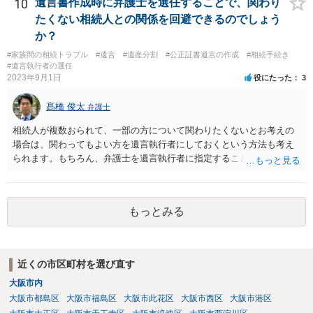
10
遺言書作成時に弁護士を選任することで、関わり
たくない相続人との関係を回避できるのでしょう
か？
#家族間の相続トラブル
#遺言
#遺産分割
#公正証書遺言の作成
#相続手続き
#遺言執行者の選任
2023年9月1日
役にたった
3
髙橋 俊太
弁護士
相続人が複数おられて、一部の方について関わりたくないとお考えの
場合は、関わってもよい方を遺言執行者にしておくという方法も考え
られます。もちろん、弁護士を遺言執行者に指定することもできます
が、（関わってもよい）相続人を遺言執行者に指定しておいて、その
方に再委任の権限を付与しておくという方法もあります。 一度、弁護
士に直接ご相談されることをお勧めいたします。
もっとみる
近くの市区町村を選び直す
大阪市内
大阪市都島区
大阪市福島区
大阪市此花区
大阪市西区
大阪市港区