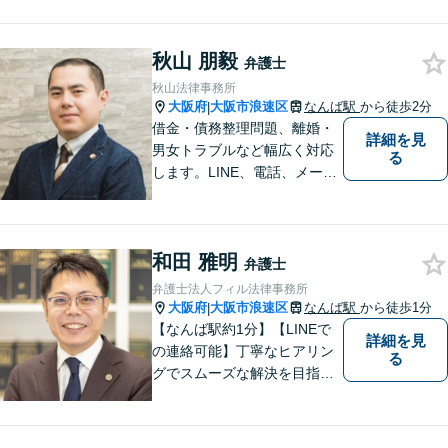
法律事務所へ！優しくご対応
いたしますので、お気軽にご
秋山 朋毅
連絡ください！
弁護士
秋山法律事務所
大阪府
大阪市浪速区
なんば駅
から徒歩2分
|
借金・債務整理問題、離婚・
詳細を見
男女トラブルなど幅広く対応
る
します。LINE、電話、メー
ル、オンライン面談など、使
い慣れたツールで肩の力を抜
いてご相談を！依頼者の負担
和田 雅明
をできるだけ少なく！相談し
弁護士
やすい環境づくりに努め、納
弁護士法人フィル法律事務所
得できる解決を目指します！
大阪府
大阪市浪速区
なんば駅
から徒歩1分
|
【なんば駅約1分】【LINEで
詳細を見
の連絡可能】丁寧なヒアリン
る
グでスムーズな解決を目指し
ます！依頼者さまに寄り添い
親身に対応。豊富な解決実績
とノウハウに自信あり。交通