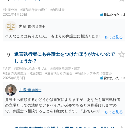
すので法的観点から説得を試みても解決は難しいように思います。
#財産分与
#遺言執行者の選任
#自己破産
2021年4月16日
役にたった
2
内藤 政信
弁護士
そんなことはありません。 もよりの弁護士に相談ください。
9
遺言執行者にも弁護士をつけたほうがかいいので
しょうか？
#遺言
#家族間の相続トラブル
#相続財産調査・鑑定
#遺言の真偽鑑定・遺言無効
#遺言執行者の選任
#相続トラブルの代理交渉
2025年8月8日
役にたった
3
川添 圭
弁護士
弁護士へ依頼するかどうかは事案によりますが、あなたも遺言執行者
の立場としての法的なアドバイスが必要であるとお見受けしますの
で、弁護士へ相談することをお勧めします。「あちらの弁護士」（元
嫁と娘の弁護士のことでしょうか）へ聴いても、自分に有利な主張や
誘導しかしてこないと思います。