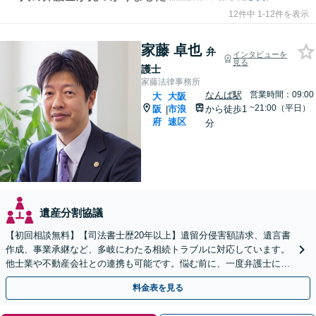
12件中 1-12件を表示
家藤 卓也
弁
インタビューを
見る
護士
家藤法律事務所
なんば駅
営業時間：09:00
大
大阪
~21:00（平日）
阪
市浪
から徒歩1
|
府
速区
分
遺産分割協議
【初回相談無料】【司法書士歴20年以上】遺留分侵害額請求、遺言書
作成、事業承継など、多岐にわたる相続トラブルに対応しています。
他士業や不動産会社との連携も可能です。悩む前に、一度弁護士にご
相談ください。【電話相談可】【夜間・休日対応】
料金表を見る