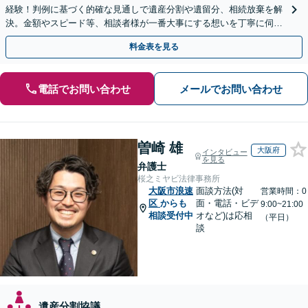
経験！判例に基づく的確な見通しで遺産分割や遺留分、相続放棄を解
決。金額やスピード等、相談者様が一番大事にする想いを丁寧に伺い
最善の解決策を提案【WEB面談可】
料金表を見る
電話でお問い合わせ
メールでお問い合わせ
曽崎 雄
大阪府
インタビュー
を見る
弁護士
桜之ミヤビ法律事務所
大阪市浪速
面談方法(対
営業時間：0
区
からも
面・電話・ビデ
9:00~21:00
相談受付中
オなど)は応相
（平日）
談
遺産分割協議