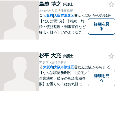
島袋 博之
え、丁寧にサポートしてまい
弁護士
ります。
きづがわ共同法律事務所
大阪府
大阪市浪速区
なんば駅
から徒歩1分
|
【なんば駅1分】【相続・離
詳細を見
婚・債務整理・刑事事件など
る
幅広く対応】どのようなご相
談でも、お一人おひとりのお
気持ちに寄り添い、分かりや
すい説明と丁寧な対応を心が
杉平 大充
けています。一緒に解決への
弁護士
道筋を考えてまいります。
アポロン法律事務所
大阪府
大阪市浪速区
なんば駅
から徒歩5分
|
【なんば駅徒歩5分】【労働／
詳細を見
企業法務／破産の相談実績多
る
数】お困りの方はお気軽にご
相談ください。手遅れになら
ないよう適切に対処してまい
ります。