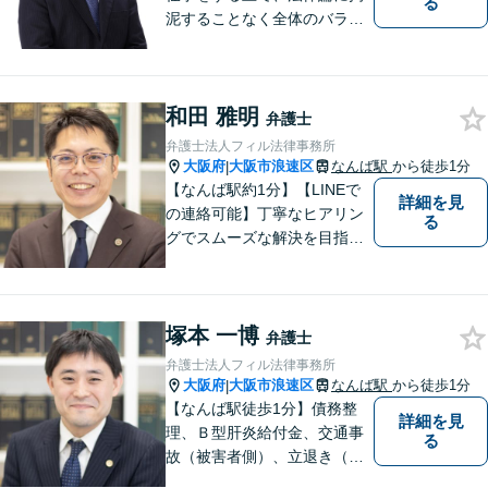
る
泥することなく全体のバラン
ス論やどのような解決が依頼
者にとってベストかを常に考
えるように心がけています。
和田 雅明
クライアントの話を丁寧に聞
弁護士
き、意思疎通を測った上で最
弁護士法人フィル法律事務所
適な解決策を提示します。
大阪府
大阪市浪速区
なんば駅
から徒歩1分
|
【なんば駅約1分】【LINEで
詳細を見
の連絡可能】丁寧なヒアリン
る
グでスムーズな解決を目指し
ます！依頼者さまに寄り添い
親身に対応。豊富な解決実績
とノウハウに自信あり。交通
塚本 一博
事故の被害に遭われた場合／
弁護士
借金でお困りの方／相続トラ
弁護士法人フィル法律事務所
ブルなどご相談ください【休
大阪府
大阪市浪速区
なんば駅
から徒歩1分
|
日相談可】
【なんば駅徒歩1分】債務整
詳細を見
理、Ｂ型肝炎給付金、交通事
る
故（被害者側）、立退き（借
主側）のご相談なら、フィル