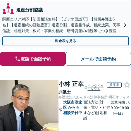
遺産分割協議
関西エリア対応【初回相談無料】【ビデオ面談可】【所属弁護士6
名】【遺産相続の経験豊富】遺産分割、遺言書作成、相続放棄、民事
信託、相続対策、株式・事業の相続、暗号資産の相続等につき豊富な
対応実績。【バリアフリー】【完全個室対応】
料金表を見る
電話で面談予約
メールで面談予約
小林 正幸
兵庫県
インタビュ
ーを見る
弁護士
弁護士法人あんぎゃ法律事務所 明石オフィス
大阪市浪速
面談方法(対
営業時間：0
区
からも
面・電話・ビデ
9:00~19:00
相談受付中
オなど)は応相
（平日）
談