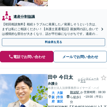
遺産分割協議
【初回相談無料】相続トラブルに発展した／発展しそうという方は、
まずは私にご相談ください！【弁護士直通電話】親族間の話し合いで
は感情的な部分が大きくなり、話が平行線になりがちです。遺産の使
い込みもご相談ください。泥沼化する前にお電話ください。
料金表を見る
電話でお問い合わせ
メールでお問い合わせ
田中 今日太
インタビューを
見る
弁護士
弁護士法人法律事務所ロイヤーズ・ハイ
難波駅
か
営業時間：08:30
大
大阪
~19:00（平日）
阪
市浪
ら徒歩1
|
府
速区
分