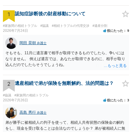
1
認知症診断後の財産移動について
#家族間の相続トラブル
#協議
#相続トラブルの代理交渉
#遺産分割
2026年7月24日
役にたった
9
岡田 晃朝
弁護士
そもそも、11月に遺言書で相手が取得できるものでしたら、争いには
なりません。 例えば遺言では、あなたが取得できるのに、相手が取り
込んだのでしたらそうでしょうね。
2
遺産相続で弟が保険を無断解約、法的問題は？
#協議
#家族間の相続トラブル
2026年7月26日
役にたった
3
高島 秀行
弁護士
弟が勝手に被相続人の判子を使って、相続人共有状態の保険金の解約
をし、現金を受け取ることは合法なのでしょうか？ 弟が被相続人に無