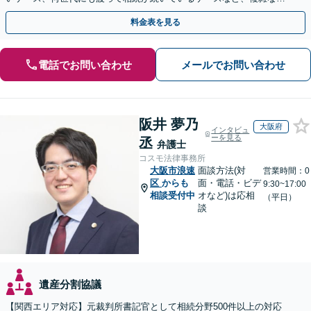
案でも対応！協議、調停、審判どのフェーズからも相談可
料金表を見る
電話でお問い合わせ
メールでお問い合わせ
阪井 夢乃
大阪府
インタビュ
ーを見る
丞
弁護士
コスモ法律事務所
大阪市浪速
面談方法(対
営業時間：0
区
からも
面・電話・ビデ
9:30~17:00
相談受付中
オなど)は応相
（平日）
談
遺産分割協議
【関西エリア対応】元裁判所書記官として相続分野500件以上の対応