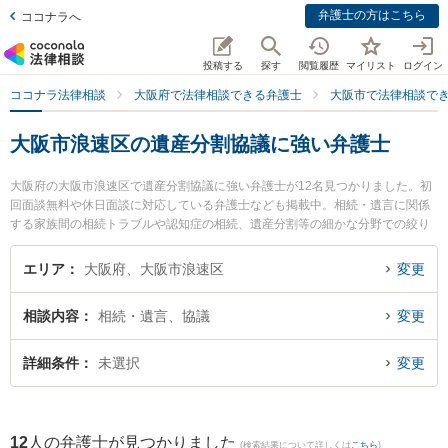
弁護士の方はこちら
ココナラへ
投稿する
探す
閲覧履歴
マイリスト
ログイン
ココナラ法律相談
大阪府で法律相談できる弁護士
大阪市で法律相談で
大阪市浪速区の遺産分割協議に強い弁護士
大阪府の大阪市浪速区で遺産分割協議に強い弁護士が12名見つかりました。初
回面談無料や休日面談に対応している弁護士なども掲載中。相続・遺言に関係
する家族間の相続トラブルや認知症の相続、遺産分割等の細かな分野での絞り
込み検索もでき便利です。特に家藤法律事務所の家藤 卓也弁護士や家藤法律事
務所の谷 麻紗子弁護士、弁護士法人法律事務所ロイヤーズ・ハイの田中 今日太
エリア
大阪府、大阪市浪速区
変更
弁護士のプロフィール情報や弁護士費用、強みなどが注目されています。『大
阪市浪速区で土日や夜間に発生した遺産分割協議のトラブルを今すぐに弁護士
相談内容
相続・遺言、協議
変更
に相談したい』『遺産分割協議のトラブル解決の実績豊富な近くの弁護士を検
索したい』『初回相談無料で遺産分割協議を法律相談できる大阪市浪速区内の
弁護士に相談予約したい』などでお困りの相談者さんにおすすめです。
詳細条件
未選択
変更
12
人の弁護士が見つかりました
(検索結果について詳しくは
こちら
)