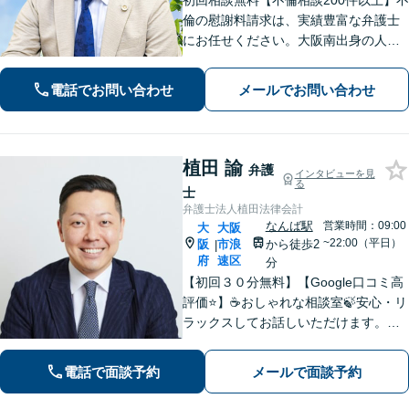
初回相談無料【不倫相談200件以上】不
倫の慰謝料請求は、実績豊富な弁護士
にお任せください。大阪南出身の人情
派弁護士が対応【交通事故も強い】交
通事故に遭われてお困りの方はお気軽
電話でお問い合わせ
メールでお問い合わせ
にお電話ください【当日／夜間／休日
の相談可】
植田 諭
弁護
インタビューを見
る
士
弁護士法人植田法律会計
なんば駅
営業時間：09:00
大
大阪
~22:00（平日）
阪
市浪
から徒歩2
|
府
速区
分
【初回３０分無料】【Google口コミ高
評価⭐️】☕️おしゃれな相談室🍃安心・リ
ラックスしてお話しいただけます。ネ
ット上にはない、オンリーワンの解決
策を一緒に考えていきましょう！【土
電話で面談予約
メールで面談予約
曜・夜間◎】