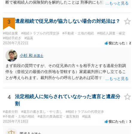
断で被相続人の保険契約を解約したことは 刑事的にも犯罪となる可能
性があり、民事的には無効だと思います。 保険会社で解約の際に提出
された書類のコピーを取得して、弁護士に面談で詳しい事情を話して
相談 されたら良いと思います。
3
遺産相続で従兄弟が協力しない場合の対処法は？
#相続放棄
#相続トラブルの代理交渉
#不動産・土地の相続
#相続人調査・確定
#相続手続き
#協議
2026年7月22日
役にたった
2
小杉 和
弁護士
まず前段の質問ですが、その従兄弟の方々を相手方とする遺産分割調
停を（曾祖父の最後の住所地を管轄する）家庭裁判所に申し立てるこ
とが考えられます。裁判所からの呼出しがあれば応答する可能性がま
だあるのではないでしょうか。 後段の質問については、相続放棄は可
能と思われます。時間が思った以上にないので必要書類をてきぱきと
揃える必要があります。その点是非御注意ください。
4
法定相続人に知らされていなかった遺言と遺産分
割
#遺産分割
#遺言の書き直し・やり直し
#相続トラブルの代理交渉
#不動産・土地の相続
#遺言の真偽鑑定・遺言無効
#協議
2026年7月18日
役にたった
3
匿名A