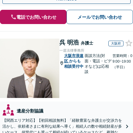
電話でお問い合わせ
メールでお問い合わせ
呉 明浩
弁護士
大阪府
一道法律事務所
大阪市浪速
面談方法(対
営業時間：0
区
からも
面・電話・ビデ
9:00~19:00
相談受付中
オなど)は応相
（平日）
談
遺産分割協議
【関西エリア対応】【初回相談無料】「経験豊富な弁護士が交渉力を
活かし、依頼者さまに有利な結果へ導く」相続人の数や相続財産が多
いケース、何世代にも渡って相続が続いているケースなど、複雑な事