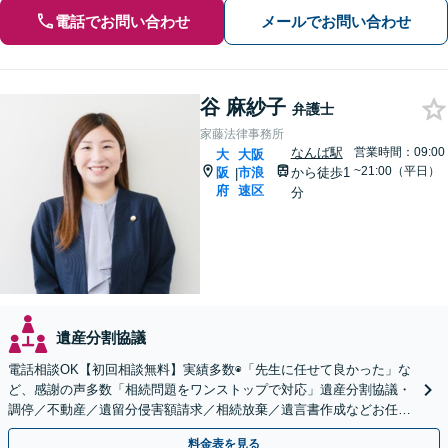
電話でお問い合わせ
メールでお問い合わせ
谷 麻紗子
弁護士
家藤法律事務所
なんば駅
営業時間：09:00
大
大阪
~21:00（平日）
阪
市浪
から徒歩1
|
府
速区
分
遺産分割協議
電話相談OK【初回相談無料】実績多数◉「先生に任せて良かった」な
ど、感謝の声多数「相続問題をワンストップで対応」遺産分割協議・
調停／不動産／遺留分侵害額請求／相続放棄／遺言書作成などお任
せ。司法書士・不動産業者などと連携可【休日・夜間対応】
料金表を見る