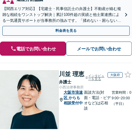
【関西エリア対応】【宅建士・民事信託士の弁護士】不動産が絡む複
雑な相続をワンストップ解決｜累計100件超の実績と他士業連携によ
る一気通貫サポートが当事務所の強みです。「揉めない・困らない相
続」を形にします。
料金表を見る
電話でお問い合わせ
メールでお問い合わせ
川並 理恵
大阪府
インタビュ
ーを見る
弁護士
小西法律事務所
大阪市浪速
面談方法(対
営業時間：0
区
からも
面・電話・ビデ
9:00~20:00
相談受付中
オなど)は応相
（平日）
談