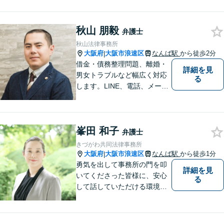
法律事務所へ！優しくご対応
いたしますので、お気軽にご
秋山 朋毅
連絡ください！
弁護士
秋山法律事務所
大阪府
大阪市浪速区
なんば駅
から徒歩2分
|
借金・債務整理問題、離婚・
詳細を見
男女トラブルなど幅広く対応
る
します。LINE、電話、メー
ル、オンライン面談など、使
い慣れたツールで肩の力を抜
いてご相談を！依頼者の負担
峯田 和子
をできるだけ少なく！相談し
弁護士
やすい環境づくりに努め、納
きづがわ共同法律事務所
得できる解決を目指します！
大阪府
大阪市浪速区
なんば駅
から徒歩1分
|
勇気を出して事務所の門を叩
詳細を見
いてくださった皆様に、安心
る
して話していただける環境を
提供したいと思っています。
一件一件を大切に、依頼者の
方と一緒に最適な解決策を考