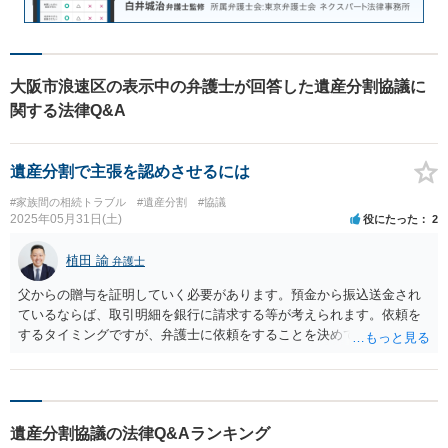
大阪市浪速区の表示中の弁護士が回答した遺産分割協議に
関する法律Q&A
遺産分割で主張を認めさせるには
#家族間の相続トラブル
#遺産分割
#協議
2025年05月31日(土)
役にたった
2
植田 諭
弁護士
父からの贈与を証明していく必要があります。預金から振込送金され
ているならば、取引明細を銀行に請求する等が考えられます。依頼を
するタイミングですが、弁護士に依頼をすることを決めているならば
早めの依頼をお勧めします。まずは、どうすべきかに関しても、法律
相談へ行き直接弁護士にご相談されるのが良いかと思います。
遺産分割協議の法律Q&Aランキング