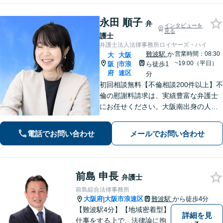
永田 順子
弁
インタビューを
見る
護士
弁護士法人法律事務所ロイヤーズ・ハイ
難波駅
か
営業時間：08:30
大
大阪
~19:00（平日）
阪
市浪
ら徒歩1
|
府
速区
分
初回相談無料【不倫相談200件以上】不
倫の慰謝料請求は、実績豊富な弁護士
にお任せください。大阪南出身の人情
派弁護士が対応【交通事故も強い】交
通事故に遭われてお困りの方はお気軽
電話でお問い合わせ
メールでお問い合わせ
にお電話ください【当日／夜間／休日
の相談可】
前島 申長
弁護士
前島綜合法律事務所
大阪府
大阪市浪速区
難波駅
から徒歩4分
|
【難波駅4分】【地域密着型】
詳細を見
仕事をする上で、法律論に拘