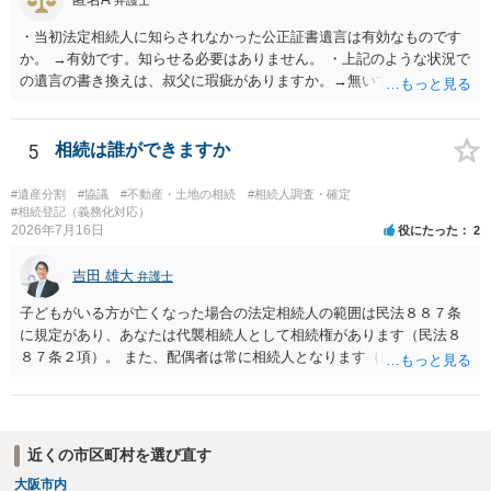
弁護士
・当初法定相続人に知らされなかった公正証書遺言は有効なものです
か。 →有効です。知らせる必要はありません。 ・上記のような状況で
の遺言の書き換えは、叔父に瑕疵がありますか。→無いです。 ・分割
する場合の比率は、現状で、客観的に見てどの程度が妥当と考えられ
ますか。 →本人が自由に決められますので、どこが妥当とは言えない
です。客観的な基準もありません。 ・できれば穏やかに、分割を拒否
5
相続は誰ができますか
することはできますか。 →分割を拒否するということは、遺産はいら
ないということでしょうか。遺言で、受取を指定されててもいらない
#遺産分割
#協議
#不動産・土地の相続
#相続人調査・確定
と拒否することはできます。理由を説明する必要はありません。
#相続登記（義務化対応）
2026年7月16日
役にたった
2
吉田 雄大
弁護士
子どもがいる方が亡くなった場合の法定相続人の範囲は民法８８７条
に規定があり、あなたは代襲相続人として相続権があります（民法８
８７条２項）。 また、配偶者は常に相続人となります（民法８９０
条）。 「祖父の子供３人」の方の配偶者がご健在であれば、その方に
も相続権があります。つまり、孫５人に加えて「おじ又はおば」にも
相続権がある可能性があります。
近くの市区町村を選び直す
大阪市内