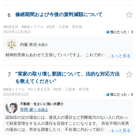
というのは、まさしくご主人の責任ですので、全額ご主人が負担され
も、どのような反論でも対応できるように自身の主張をきちんと押さ
るべきものであり、奥さんが負担すべき債務ではありません。つまり
え、説得力のある説明と資料を用意することだと思います。 ただ、今
奥さんにメンテナンス工事契約を承諾しなければならない義務はあり
6
修繕期間および今後の賃料減額について
回提出を予定している資料がどのようなものであるのか、争点とどの
ません。 それでも請求をされましたら、個別の法律相談をされること
ような関係があるのか、なぜ調停を選択したのか等の個別事情によっ
をお薦めします。
て具体的なに採るべき手段は変わってくるため、上記はあくまで個別
#家賃交渉
#建築トラブル
#住民・入居者・買主側
2024年11月28日
役にたった
3
事情を踏まえない一般論としてご理解いただき、本件でどのように対
応すべきであるかについては弁護士へ直接相談された方がよいと思い
内藤 政信
ます。
弁護士
精神的苦痛もあわせて主張していいですよ。 これで終わります。
7
"実家の取り壊し要請について、法的な対応方法
を教えてください"
#建築トラブル
#立ち退き交渉
#住民・入居者・買主側
2023年8月31日
役にたった
5
不動産・住まいに強い弁護士
寺岡 健一
弁護士
認知症の父の場合には、後見人の選任など判断能力のない人に代わっ
て財産管理をする人の選任を目指すことになります。 所在不明の長男
の場合には、所在を調査したり、不在者に代わって財産を管理する人
の選任を目指すことになります。