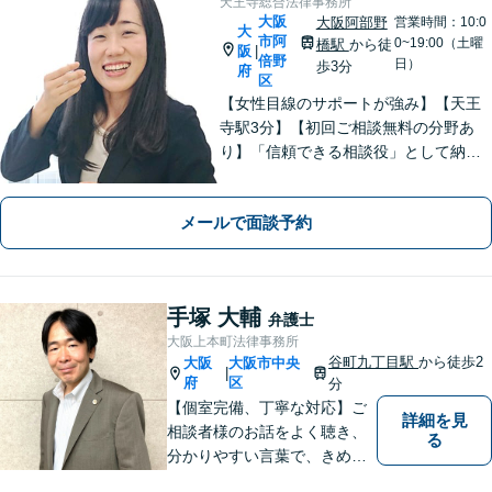
天王寺総合法律事務所
大阪
大阪阿部野
営業時間：10:0
大
市阿
0~19:00（土曜
橋駅
から徒
阪
|
倍野
日）
歩3分
府
区
【女性目線のサポートが強み】【天王
寺駅3分】【初回ご相談無料の分野あ
り】「信頼できる相談役」として納得
できる解決を目指します【離婚・男女
問題】安心して相談できる環境・関係
メールで面談予約
づくりを心がけます【借金・債務整
理】経済状況に応じて適切な解決策を
ご提案します
手塚 大輔
弁護士
大阪上本町法律事務所
谷町九丁目駅
から徒歩2
大阪
大阪市中央
|
府
区
分
【個室完備、丁寧な対応】ご
詳細を見
相談者様のお話をよく聴き、
る
分かりやすい言葉で、きめ細
やかに対応することを心がけ