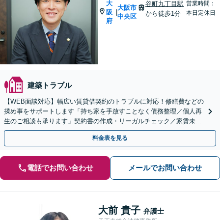
大
谷町九丁目駅
営業時間：
大阪市
阪
|
本日定休日
から徒歩1分
中央区
府
建築トラブル
【WEB面談対応】幅広い賃貸借契約のトラブルに対応！修繕費などの
揉め事をサポートします「持ち家を手放すことなく債務整理／個人再
生のご相談も承ります」契約書の作成・リーガルチェック／家賃未払
い対応／立ち退き・明け渡し請求など
料金表を見る
電話でお問い合わせ
メールでお問い合わせ
大前 貴子
弁護士