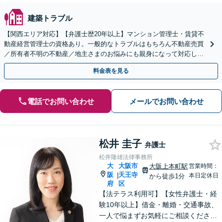
建築トラブル
【関西エリア対応】【弁護士歴20年以上】マンション管理士・賃貸不
動産経営管理士の資格あり。一般的なトラブルはもちろん不動産売買
／所有者不明の不動産／地主さまのお悩みにも親身になって対応しま
す【夜間・休日の相談可】
料金表を見る
電話でお問い合わせ
メールでお問い合わせ
松井 圭子
弁護士
松井隆雄法律事務所
大
大阪市
大阪上本町駅
営業時間：
阪
天王寺
|
本日定休日
から徒歩1分
府
区
【法テラス利用可】【女性弁護士・経
験10年以上】借金・離婚・交通事故、
一人で悩まずお気軽にご相談ください