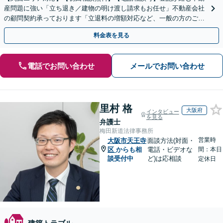
産問題に強い「立ち退き／建物の明け渡し請求もお任せ」不動産会社
の顧問契約承っております「立退料の増額対応など、一般の方のご相
談に対応」【夜間・休日面談可】【メール相談対応】
料金表を見る
電話でお問い合わせ
メールでお問い合わせ
里村 格
大阪府
インタビュー
を見る
弁護士
梅田新道法律事務所
営業時
大阪市天王寺
面談方法(対面・
区
からも相
電話・ビデオな
間：本日
談受付中
ど)は応相談
定休日