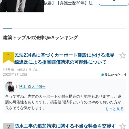
抜群】【弁護士歴20年】法テ
ラス・弁護士費用特約の利用
が可能です。丁寧なヒアリン
グ・他士業連携によるワンス
トップ対応が強み！交通事故
／遺産分割／離婚／債務整理
建築トラブルの法律Q&Aランキング
／その他
1
民法234条に基づくカーポート建設における境界
線違反による損害賠償請求の可能性について
#境界線
#建築トラブル
2023年8月13日
役にたった
6
秋山 直人
弁護士
そうですね、先方のカーポートが耐火構造の可能性もありますし、逆
襲の可能性もありますし、損害賠償請求というのはやめておいた方が
良さそうな気がします。
2
防水工事の追加請求に関する不当な料金を交渉す