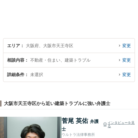
いう言葉に出会い、権利を行
使できずにいる方々の力にな
りたいと弁護士を志しまし
た。 これまで多様なご相談に
向き合ってきた経験を活か
し、丁寧かつ柔軟な対応を心
がけています。
エリア
大阪府、大阪市天王寺区
変更
相談内容
不動産・住まい、建築トラブル
変更
詳細条件
未選択
変更
大阪市天王寺区から近い建築トラブルに強い弁護士
菅尾 英佑
弁護
インタビューを見
る
士
ウルトラ法律事務所