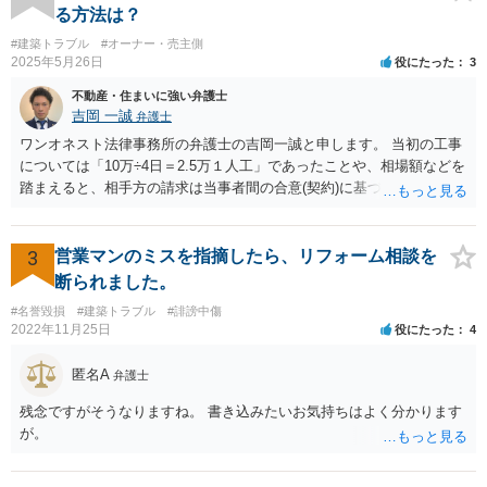
る方法は？
#建築トラブル
#オーナー・売主側
2025年5月26日
役にたった
3
不動産・住まいに強い弁護士
吉岡 一誠
弁護士
ワンオネスト法律事務所の弁護士の吉岡一誠と申します。 当初の工事
については「10万÷4日＝2.5万１人工」であったことや、相場額などを
踏まえると、相手方の請求は当事者間の合意(契約)に基づかない不当な
請求と言い得るので、追加工事代金については10万円（2.5万×4人）し
か支払う意向がない旨を伝えて、減額の交渉をすべきでしょう。 相手
方の立場としても、裁判を起こす時間や労力、経済的コストその他裁
3
営業マンのミスを指摘したら、リフォーム相談を
判が終わるまでキャッシュが入ってこないことなどがネックになり得
断られました。
るでしょうから、減額に応じてくる可能性は大いにあるかと思いま
#名誉毀損
#建築トラブル
#誹謗中傷
す。
2022年11月25日
役にたった
4
匿名A
弁護士
残念ですがそうなりますね。 書き込みたいお気持ちはよく分かります
が。