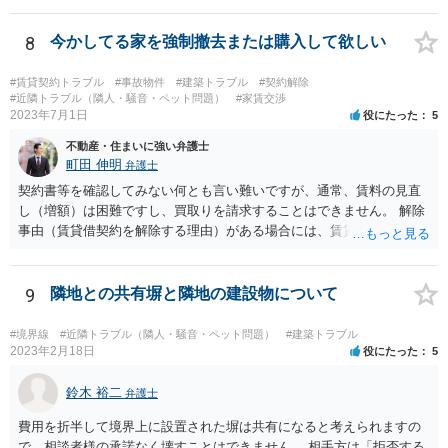
8
今かしてる家を強制撤去または購入して欲しい
#賃貸契約トラブル
#事故物件
#建築トラブル
#契約解除
#近隣トラブル（隣人・騒音・ペット問題）
#家賃交渉
2023年7月1日
役にたった
5
不動産・住まいに強い弁護士
町田 伸明
弁護士
契約書等を確認してみない何とも言い難いですが、通常、賃料の見直
し（増額）は困難ですし、買取りを請求することはできません。 解除
事由（賃貸借契約を解除する理由）がある場合には、賃貸借契約を解
除して、土地建物の明け渡しを求めることも可能です。 明け渡しを求
めることができる状況であれば、事実上、賃料の見直し（増額）や買
取りの交渉をすることもあり得るでしょう。 反対に、明け渡しを求め
9
隣地との共有塀と隣地の建設物について
ることが難しいのであれば、賃料の見直し（増額）や買取りの交渉も
困難とならざるを得ないでしょう。 いずれにしても、（強制的な）明
#境界線
#近隣トラブル（隣人・騒音・ペット問題）
#建築トラブル
け渡しなどの請求もお考えなのであれば、現況や契約書等の確認が不
2023年2月18日
役にたった
5
可欠ですから、資料等一式を持参して弁護士にご相談された方がよい
かと思います。
鈴木 裕二
弁護士
費用を折半して境界上に設置された塀は共有になると考えられますの
で、相談者様の承諾なく壊すことはできません。 相手方は「拒否する