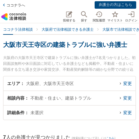
弁護士の方はこちら
ココナラへ
投稿する
探す
閲覧履歴
マイリスト
ログイン
ココナラ法律相談
大阪府で法律相談できる弁護士
大阪市で法律相談で
大阪市天王寺区の建築トラブルに強い弁護士
大阪府の大阪市天王寺区で建築トラブルに強い弁護士が7名見つかりました。初
回面談無料や休日面談に対応している弁護士なども掲載中。不動産・住まいに
関係する立ち退き交渉や家賃交渉、不動産契約解除等の細かな分野での絞り込
み検索もでき便利です。特に弁護士法人新都法律事務所の新井 一樹弁護士や上
本町総合法律事務所の池田 直樹弁護士、松井隆雄法律事務所の松井 圭子弁護士
エリア
大阪府、大阪市天王寺区
変更
のプロフィール情報や弁護士費用、強みなどが注目されています。『大阪市天
王寺区で土日や夜間に発生した建築トラブルのトラブルを今すぐに弁護士に相
相談内容
不動産・住まい、建築トラブル
変更
談したい』『建築トラブルのトラブル解決の実績豊富な近くの弁護士を検索し
たい』『初回相談無料で建築トラブルを法律相談できる大阪市天王寺区内の弁
護士に相談予約したい』などでお困りの相談者さんにおすすめです。
詳細条件
未選択
変更
7
人の弁護士が見つかりました
(検索結果について詳しくは
こちら
)