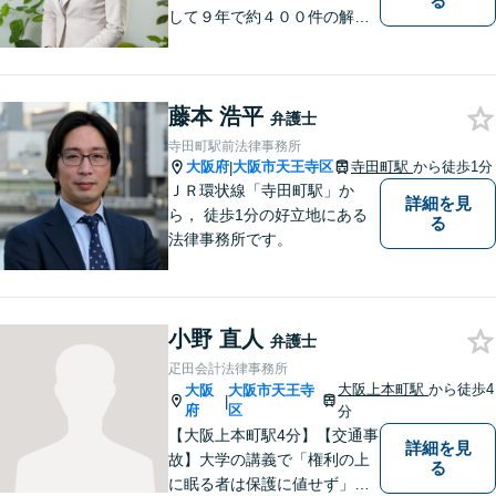
る
して９年で約４００件の解決
実績！依頼された案件は執念
で必ず解決する！離婚・借
金・刑事事件など、「粘り強
藤本 浩平
さ」「人間力」「交渉力」を
弁護士
駆使して依頼者様の笑顔を取
寺田町駅前法律事務所
り戻すべく全力で取り組みま
大阪府
大阪市天王寺区
寺田町駅
から徒歩1分
|
す。
ＪＲ環状線「寺田町駅」か
詳細を見
ら， 徒歩1分の好立地にある
る
法律事務所です。
小野 直人
弁護士
疋田会計法律事務所
大阪上本町駅
から徒歩4
大阪
大阪市天王寺
|
府
区
分
【大阪上本町駅4分】【交通事
詳細を見
故】大学の講義で「権利の上
る
に眠る者は保護に値せず」と