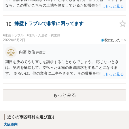
なら、この塀がこちらの土地を侵食しているため撤去を求める手続き
に移る」と述べているようですが、隣地の所有者と同意のうえ設置し
ているわけですから、相談者様の同意なく塀の撤去を求めることは法
的には難しいように思われます。 また、「隣地（相談者様）の許可」
10
擁壁トラブルで非常に困ってます
というのが何の許可を示しているのか判然としませんが、一般に、高
層建築物の建築確認を得る際は、近隣住民と協議してその建築に関し
#建築トラブル
#住民・入居者・買主側
同意を得るよう行政指導が行われておりますので、（推測になってし
2022年6月2日
役にたった
5
まいますが）この同意を得ている旨虚偽の申請を行い、建築許可を得
たのかもしれません。 近隣住民の同意は必須の要件ではないため、直
内藤 政信
弁護士
ちに建築確認自体が取り消されるわけではございませんが、虚偽の申
期日を決めてやり直しを請求することからでしょう。 応じないとき
請を行ったことについて申請者の責任を追及する余地はあろうかと存
は、契約を解除して、支払った金額の返還請求をすることになりま
じます。 お話をお聞きする限り、相手方のやり口は非常に強引かつ高
す。 あるいは、他の業者に工事をさせて、その費用を損害として請求
圧的で、相談者様が恐怖を感じるのは無理もないことかと思います。
することになるで しょう。
相手方の態度を見ていると、無理矢理塀を破壊して建築工事を強行す
るおそれすらあるように思われますので、相手方に、塀の取り壊しに
は応じない旨や、「隣地の許可済と話して（嘘をついて）建築許可を
もっとみる
取った」ということについて説明を求める旨を記載した通知書を送り
付けるとともに、行政にも相談するのがよろしいかと存じます。 ま
た、相談者様が弁護士に依頼することで、相手方との交渉は全て弁護
士に任せることができ、相手方と話さなければならないという精神的
近くの市区町村を選び直す
なご負担をなくすこともできます。 相手方に恐怖を感じ、ご自身で話
大阪市内
し合いを行うことができそうにないようでしたら、一度弁護士に依頼