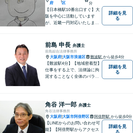
|
府
区
分
【日本橋駅10番出口すぐ】大
詳細を見
阪を中心に活動しています
る
が、近畿一円対応いたしま
す。借金問題・交通事故・離
婚・相続といった身の回りの
トラブルから、刑事・詐欺、
前島 申長
弁護士
公害・行政事件まであらゆる
前島綜合法律事務所
問題のご相談を承ります。小
大阪府
大阪市浪速区
難波駅
から徒歩4分
|
さな悩み事でもお気軽にお問
【難波駅4分】【地域密着型】
詳細を見
合わせください。
仕事をする上で、法律論に拘
る
泥することなく全体のバラン
ス論やどのような解決が依頼
者にとってベストかを常に考
えるように心がけています。
クライアントの話を丁寧に聞
角谷 洋一郎
弁護士
き、意思疎通を測った上で最
角谷法律事務所
適な解決策を提示します。
大阪府
大阪市阿倍野区
阿倍野駅
から徒歩0分
|
【LINEからのお問い合わせ可
詳細を見
能】【阿倍野駅からアクセス
る