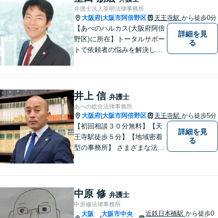
たします。お気軽にご相談く
弁護士法人英明法律事務所
ださい。
大阪府
大阪市阿倍野区
天王寺駅
から徒歩0分
|
【あべのハルカス(大阪府阿倍
詳細を見
野区)に所在】トータルサポー
る
トで依頼者の悩みを解決しま
す。
井上 信
弁護士
あべの総合法律事務所
大阪府
大阪市阿倍野区
天王寺駅
から徒歩5分
|
【初回相談３０分無料】【天
詳細を見
王寺駅徒歩５分】【地域密着
る
型の事務所】 さまざまな法律
問題について相談者・依頼者
の立場に立って、親身に助
言・活動します。 交通事故、
相続、インターネット上のト
中原 修
弁護士
ラブルに注力！！
中原修法律事務所
近鉄日本橋駅
から徒歩0
大阪
大阪市中央