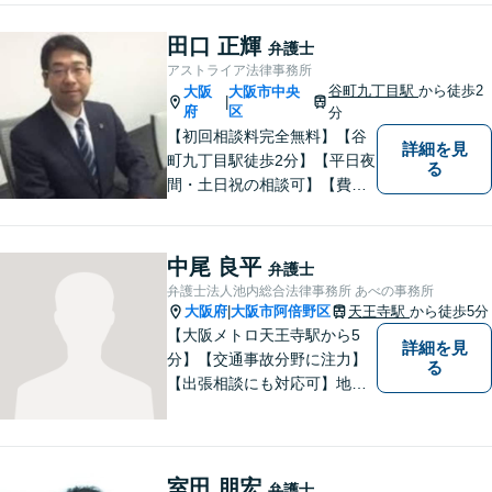
ております。相談にお越しい
ただいた方々が安心して落ち
田口 正輝
弁護士
着いてお話することができる
アストライア法律事務所
よう、完全個室をご準備して
谷町九丁目駅
から徒歩2
大阪
大阪市中央
|
おります。どうぞお気軽にご
府
区
分
相談ください。
【初回相談料完全無料】【谷
詳細を見
町九丁目駅徒歩2分】【平日夜
る
間・土日祝の相談可】【費用
分割可能】お悩みに即時対応
いたします。
中尾 良平
弁護士
弁護士法人池内総合法律事務所 あべの事務所
大阪府
大阪市阿倍野区
天王寺駅
から徒歩5分
|
【大阪メトロ天王寺駅から5
詳細を見
分】【交通事故分野に注力】
る
【出張相談にも対応可】地元
大阪市で法律問題にお困りの
方々に全力でサポートいたし
ます。個人・法人を問わず、
幅広い法律サービスを提供い
室田 朋宏
弁護士