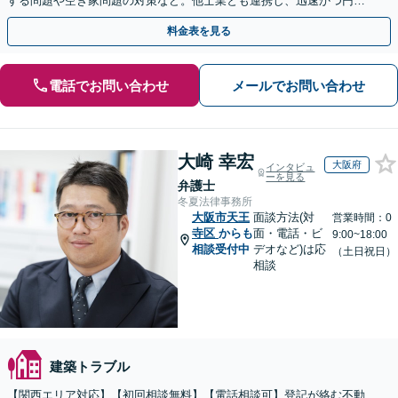
する問題や空き家問題の対策など。他士業とも連携し、迅速かつ円滑
な解決を目指します【顧問契約】【西宮北口駅3分】
料金表を見る
電話でお問い合わせ
メールでお問い合わせ
大崎 幸宏
大阪府
インタビュ
ーを見る
弁護士
冬夏法律事務所
大阪市天王
面談方法(対
営業時間：0
寺区
からも
面・電話・ビ
9:00~18:00
相談受付中
デオなど)は応
（土日祝日）
相談
建築トラブル
【関西エリア対応】【初回相談無料】【電話相談可】登記が絡む不動