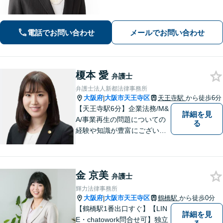
｜自己破産・任意整理の解決実績多数│
早期解決・親切丁寧な対応│初回相談歓
迎【谷町九丁目駅・大阪上本町駅から
電話でお問い合わせ
メールでお問い合わせ
地下で直結／近鉄沿線からアクセス良
好】
榎本 愛
弁護士
弁護士法人新都法律事務所
大阪府
大阪市天王寺区
天王寺駅
から徒歩6分
|
【天王寺駅6分】企業法務/M&
詳細を見
A/事業再生の問題についての
る
経験や知識が豊富にございま
す！お客様の問題解決に向け
真摯かつ柔軟に対応させてい
ただきます。お気軽にご相談
金 京美
ください。
弁護士
輝力法律事務所
大阪府
大阪市天王寺区
鶴橋駅
から徒歩0分
|
【鶴橋駅1番出口すぐ】【LIN
詳細を見
E・chatowork問合せ可】独立