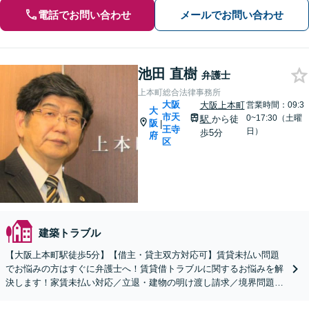
電話でお問い合わせ
メールでお問い合わせ
池田 直樹
弁護士
上本町総合法律事務所
大阪
大阪上本町
営業時間：09:3
大
市天
0~17:30（土曜
駅
から徒
阪
|
王寺
日）
歩5分
府
区
建築トラブル
【大阪上本町駅徒歩5分】【借主・貸主双方対応可】賃貸未払い問題
でお悩みの方はすぐに弁護士へ！賃貸借トラブルに関するお悩みを解
決します！家賃未払い対応／立退・建物の明け渡し請求／境界問題／
近隣トラブルなど幅広く対応【夜間土日対応可】