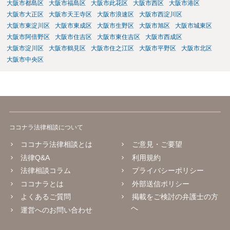
大阪市都島区
大阪市福島区
大阪市此花区
大阪市西区
大阪市港区
することをご検討いただくのがよろしいかもしれません。 ご参考にな
大阪市大正区
大阪市天王寺区
大阪市浪速区
大阪市西淀川区
れば幸いです。
大阪市東淀川区
大阪市東成区
大阪市生野区
大阪市旭区
大阪市城東区
大阪市阿倍野区
大阪市住吉区
大阪市東住吉区
大阪市西成区
大阪市淀川区
大阪市鶴見区
大阪市住之江区
大阪市平野区
大阪市北区
大阪市中央区
ココナラ法律相談について
ココナラ法律相談とは
ご意見・ご要望
法律Q&A
利用規約
法律相談コラム
プライバシーポリシー
ココナラとは
外部送信ポリシー
よくあるご質問
掲載をご検討の弁護士の方
へ
運営へのお問い合わせ