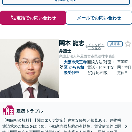
電話でお問い合わせ
メールでお問い合わせ
関本 龍志
兵庫県
インタビュ
ーを見る
弁護士
弁護士法人芦屋西宮市民法律事務所
営業時
大阪市天王寺
面談方法(対面・
区
からも相
電話・ビデオな
間：本日
談受付中
ど)は応相談
定休日
建築トラブル
【初回相談無料】【関西エリア対応】豊富な経験と知見あり。建物明
渡請求のご相談をはじめ、不動産売買契約の有効性、賃貸借契約に関