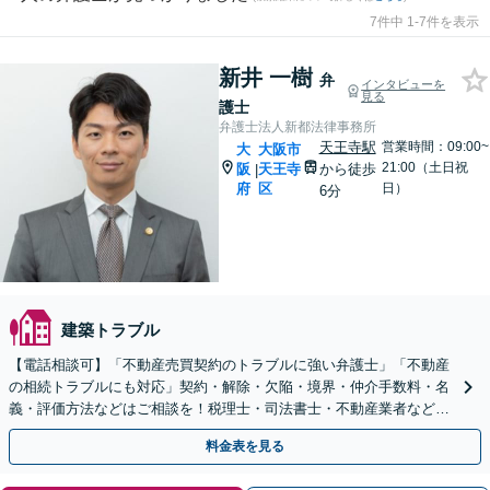
7件中 1-7件を表示
新井 一樹
弁
インタビューを
見る
護士
弁護士法人新都法律事務所
天王寺駅
営業時間：09:00~
大
大阪市
21:00（土日祝
阪
天王寺
から徒歩
|
府
区
日）
6分
建築トラブル
【電話相談可】「不動産売買契約のトラブルに強い弁護士」「不動産
の相続トラブルにも対応」契約・解除・欠陥・境界・仲介手数料・名
義・評価方法などはご相談を！税理士・司法書士・不動産業者などと
連携対応◎【英語・韓国語対応】
料金表を見る