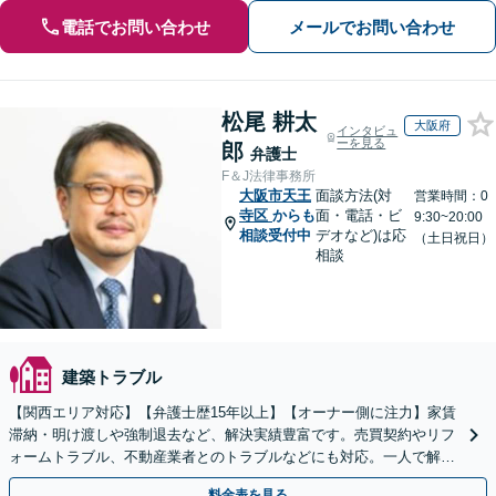
電話でお問い合わせ
メールでお問い合わせ
松尾 耕太
大阪府
インタビュ
ーを見る
郎
弁護士
F＆J法律事務所
大阪市天王
面談方法(対
営業時間：0
寺区
からも
面・電話・ビ
9:30~20:00
相談受付中
デオなど)は応
（土日祝日）
相談
建築トラブル
【関西エリア対応】【弁護士歴15年以上】【オーナー側に注力】家賃
滞納・明け渡しや強制退去など、解決実績豊富です。売買契約やリフ
ォームトラブル、不動産業者とのトラブルなどにも対応。一人で解決
しようとする前に、遠慮なくご相談ください。
料金表を見る