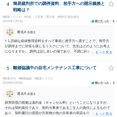
4
簡易裁判所での調停資料、相手方への開示義務と
戦略は？
#建築トラブル
#住民・入居者・買主側
#契約不適合責任
2026年7月5日
役にたった
5
匿名A
弁護士
> 1.詳細な経緯整理資料をすべて事前に相手方へ渡すことで、相手方
が調停までに対策を講じるリスクについて、先生はどのようにお考え
になりますか。 調停は話し合いの場であり、不調に終われば訴訟で解
決せざるを得ません。 訴訟では「裁判所にだけ資料を見せる」などと
いう姑息な手段は使えませんし、公平かつ納得のできる解決というの
は、当事者と裁判所が同じ主張と証拠関係を踏まえた上で初めて実現
5
離婚協議中の自宅メンテナンス工事について
できるものだと考えます。 > 2.また、開示する範囲や内容の見せ方に
ついて、何か工夫できる点があればご教示いただけますでしょうか。
#財産分与
#離婚協議
#建築トラブル
弁護士によって考え方が異なるかもしれませんが、資料の一部を相手
2026年4月8日
役にたった
3
に見せないという行動は、その資料（や隠している部分）には提出者
にとって不利な事実が隠されているという推認を働かせることに繋が
匿名A
弁護士
るリスクがあります（もちろん、争点と全く無関係な部分をマスキン
損害賠償の根拠は違約金（キャンセル料）ということになりますが、
グ等することはありますが、それは手続戦略とは別の問題です）。 裁
それは契約責任であり、契約当事者であるご主人の責任によるもので
判所は公平な第三者であり、調停委員会に与える心証も考慮する必要
あり、契約履行の原因が共有物の他の共有者の承諾を得ていなかった
があります。手続を有利に進めたいのであれば、証拠の出し方より