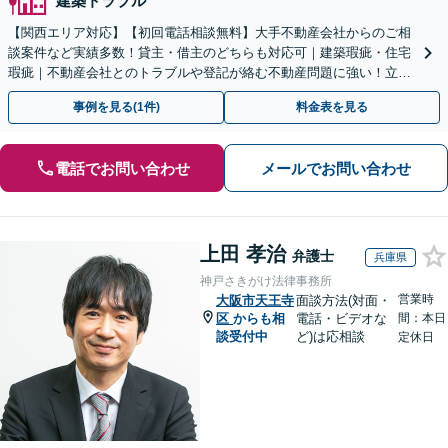
建築トラブル
【関西エリア対応】【初回電話相談無料】大手不動産会社からのご相
談案件など実績多数！貸主・借主のどちらも対応可｜建築瑕疵・住宅
瑕疵｜不動産会社とのトラブルや登記が絡む不動産問題に強い！立ち
退き／建物の明け渡し請求【Zooｍ相談可】
事例を見る(1件)
料金表を見る
電話でお問い合わせ
メールでお問い合わせ
上田 孝治
弁護士
兵庫県
神戸さきがけ法律事務所
営業時
大阪市天王寺
面談方法(対面・
区
からも相
電話・ビデオな
間：本日
談受付中
ど)は応相談
定休日