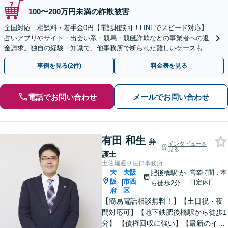
100〜200万円未満の詐欺被害
全国対応｜相談料・着手金0円【電話相談可！LINEでスピード対応】
占いアプリやサイト・出会い系・競馬・競艇詐欺などの事業者への返
金請求。独自の経験・知識で、他事務所で断られた難しいケースも解
決に導いた実績あり。まずはお気軽にご相談ください
事例を見る(2件)
料金表を見る
電話でお問い合わせ
メールでお問い合わせ
有田 和生
弁
インタビューを
見る
護士
土佐堀通り法律事務所
大
大阪
肥後橋駅
か
営業時間：本
阪
市西
|
日定休日
ら徒歩2分
府
区
【簡易電話相談無料！】【土日祝・夜
間対応可】【地下鉄肥後橋駅から徒歩1
分】 【債権回収に強い】【最新のイン