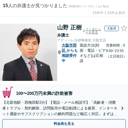
15
人の弁護士が見つかりました
(検索結果について詳しくは
こちら
)
15件中 1-15件を表示
山野 正樹
大阪府
インタビュ
ーを見る
弁護士
アディーレ法律事務所 大阪支店
大阪市西
面談方法(対
営業時間：0
区
からも
面・電話・ビデ
9:00~23:55
相談受付
オなど)は応相
（土日祝日）
中
談
100〜200万円未満の詐欺被害
【北新地駅・西梅田駅2分】【電話・メール相談可】「高齢者・消費
者トラブル：契約解除、訪問販売や電話勧誘による被害、インターネ
ット通販やサブスクリプションの解約問題など幅広く対応」まずは一
度ご相談ください【休日・夜間相談可】
料金表を見る