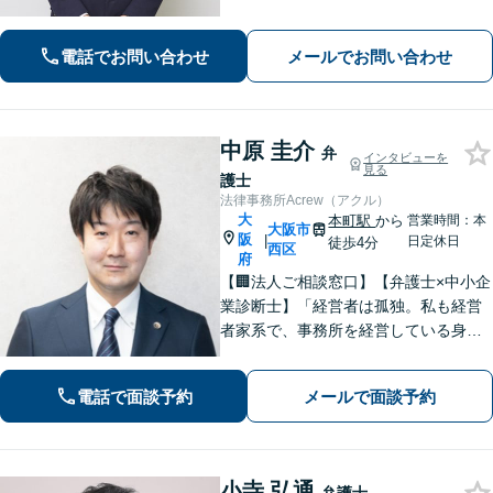
ターネット問題にも対応可能】相談だ
けで解決することもよくあります。ま
電話でお問い合わせ
メールでお問い合わせ
ずはお気軽にご相談下さい。【ビデオ
面談可】【法テラス利用可】
中原 圭介
弁
インタビューを
見る
護士
法律事務所Acrew（アクル）
大
本町駅
から
営業時間：本
大阪市
阪
|
日定休日
徒歩4分
西区
府
【🏢法人ご相談窓口】【弁護士×中小企
業診断士】「経営者は孤独。私も経営
者家系で、事務所を経営している身な
ので、お気持ちはわかります」【本町
駅徒歩4分】中小企業・個人事業主様の
電話で面談予約
メールで面談予約
「法務と経営」を両面支援！完全個室
で安心対応。【初回法律相談30分無
料】
小寺 弘通