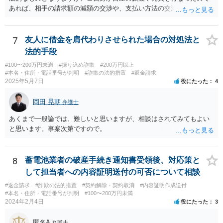
あれば、相手の請求額の減額の交渉や、支払い方法の交渉をしていく
こととなるでしょう。
7
友人に借金を肩代わりさせられた場合の対処法と
法的手段
#100〜200万円未満
#振り込め詐欺
#200万円以上
#本名・住所・電話番号が判明
#詐欺の法的措置
#返金請求
2025年5月7日
役にたった
4
岡田 晃朝
弁護士
あくまで一般論では、難しいと思いますが、相談はされてみてもよい
と思います。事案次第ですので。
8
蓄電池業者の破産手続き通知書受領後、対応策と
して担当者への内容証明送付の可否について相談
#返金請求
#詐欺の法的措置
#契約解除・契約取消
#内容証明作成送付
#本名・住所・電話番号が判明
#100〜200万円未満
2024年2月4日
役にたった
3
匿名A
弁護士