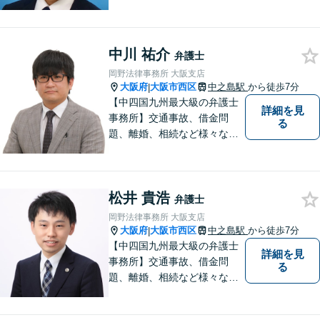
策を考えます！どんな小さな
お悩みでも「相談してよかっ
た」と心から安心していただ
中川 祐介
けるよう、誠実にあなたをサ
弁護士
ポートいたします。【電話相
岡野法律事務所 大阪支店
談も対応可能】
大阪府
大阪市西区
中之島駅
から徒歩7分
|
【中四国九州最大級の弁護士
詳細を見
事務所】交通事故、借金問
る
題、離婚、相続など様々な問
題について、「何度でも無
料」の相談を行っています！
まずはお気軽にご相談くださ
松井 貴浩
い！
弁護士
岡野法律事務所 大阪支店
大阪府
大阪市西区
中之島駅
から徒歩7分
|
【中四国九州最大級の弁護士
詳細を見
事務所】交通事故、借金問
る
題、離婚、相続など様々な問
題について、「何度でも無
料」の相談を行っています！