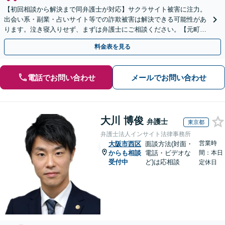
【初回相談から解決まで同弁護士が対応】サクラサイト被害に注力。
出会い系・副業・占いサイト等での詐欺被害は解決できる可能性があ
ります。泣き寝入りせず、まずは弁護士にご相談ください。【元町駅
1分・土日夜間の相談歓迎】
料金表を見る
電話でお問い合わせ
メールでお問い合わせ
大川 博俊
弁護士
東京都
弁護士法人インサイト法律事務所
営業時
大阪市西区
面談方法(対面・
からも相談
電話・ビデオな
間：本日
受付中
ど)は応相談
定休日