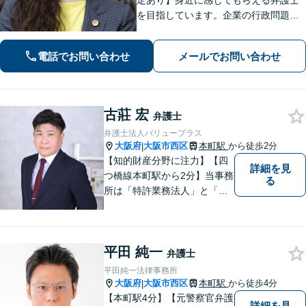
定あり】身近に感じてもらえる弁護士
を目指しています。企業の行政問題／
離婚／相続／債権回収など、幅広い法
律問題に対応可能【夜間／休日応相
電話でお問い合わせ
メールでお問い合わせ
談】専門家の知識と経験で皆様の力に
なります。気軽にご相談ください。
古莊 宏
弁護士
弁護士法人バリュープラス
大阪府
大阪市西区
本町駅
から徒歩2分
|
【知的財産分野に注力】【四
詳細を見
つ橋線本町駅から2分】当事務
る
所は「特許業務法人」と「弁
護士法人」により構成され、
知的財産・法務の両者に対応
可能です。お客様との「コミ
平田 純一
ュニケーション」を大切に
弁護士
し、喜んで頂けるサービスを
平田純一法律事務所
提供いたします【法テラス利
大阪府
大阪市西区
本町駅
から徒歩4分
|
用可】
【本町駅4分】【元警察官弁護
詳細を見