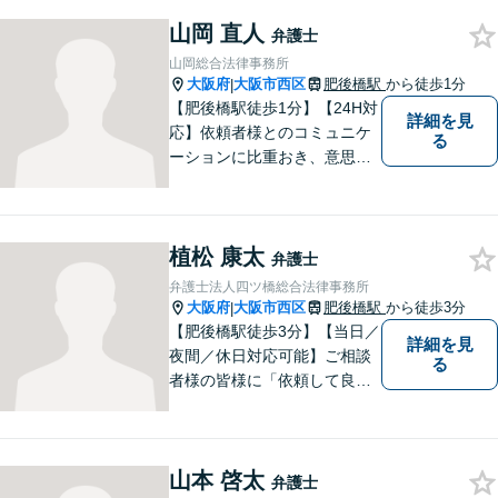
まずはお気軽にご相談くださ
山岡 直人
い！
弁護士
山岡総合法律事務所
大阪府
大阪市西区
肥後橋駅
から徒歩1分
|
【肥後橋駅徒歩1分】【24H対
詳細を見
応】依頼者様とのコミュニケ
る
ーションに比重おき、意思疎
通の取れた一貫した対応を進
めてまいります。個人・法人
問わず、理解に努め、特殊な
植松 康太
事案にも対応いたします。
弁護士
【初回無料相談】
弁護士法人四ツ橋総合法律事務所
大阪府
大阪市西区
肥後橋駅
から徒歩3分
|
【肥後橋駅徒歩3分】【当日／
詳細を見
夜間／休日対応可能】ご相談
る
者様の皆様に「依頼して良か
った」とご満足いただくため
に、粘り強い交渉で有利な解
決を目指します。交通事故／
山本 啓太
離婚／相続／不動産関連／企
弁護士