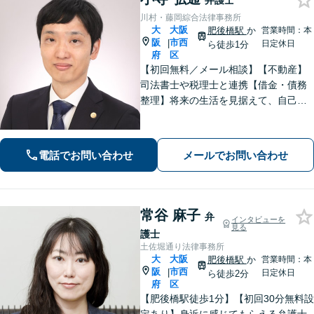
弁護士
川村・藤岡綜合法律事務所
大
大阪
肥後橋駅
か
営業時間：本
阪
市西
|
日定休日
ら徒歩1分
府
区
【初回無料／メール相談】【不動産】
司法書士や税理士と連携【借金・債務
整理】将来の生活を見据えて、自己破
産・個人再生・任意整理を選択しま
す。法人破産や民事再生なども対応
【相続問題】全国出張可。遺産分割協
電話でお問い合わせ
メールでお問い合わせ
議や遺留分、遺言書作成などにも対応
常谷 麻子
弁
インタビューを
見る
護士
土佐堀通り法律事務所
大
大阪
肥後橋駅
か
営業時間：本
阪
市西
|
日定休日
ら徒歩2分
府
区
【肥後橋駅徒歩1分】【初回30分無料設