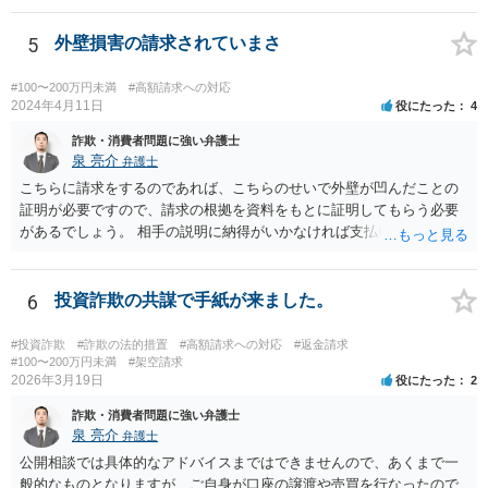
5
外壁損害の請求されていまさ
#100〜200万円未満
#高額請求への対応
2024年4月11日
役にたった
4
詐欺・消費者問題に強い弁護士
泉 亮介
弁護士
こちらに請求をするのであれば、こちらのせいで外壁が凹んだことの
証明が必要ですので、請求の根拠を資料をもとに証明してもらう必要
があるでしょう。 相手の説明に納得がいかなければ支払い義務がある
か否かについて最終的に裁判で争う形となるでしょう。
6
投資詐欺の共謀で手紙が来ました。
#投資詐欺
#詐欺の法的措置
#高額請求への対応
#返金請求
#100〜200万円未満
#架空請求
2026年3月19日
役にたった
2
詐欺・消費者問題に強い弁護士
泉 亮介
弁護士
公開相談では具体的なアドバイスまではできませんので、あくまで一
般的なものとなりますが、ご自身が口座の譲渡や売買を行なったので