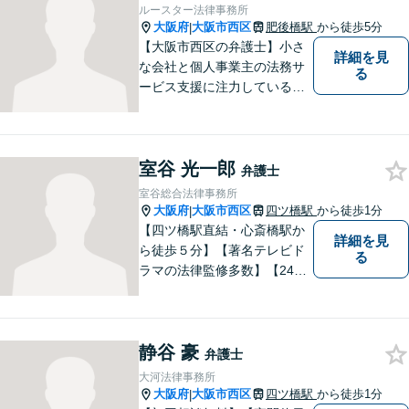
業法務など、幅広く対応。ご
ルースター法律事務所
相談者様とともに問題を解決
大阪府
大阪市西区
肥後橋駅
から徒歩5分
|
していきます。
【大阪市西区の弁護士】小さ
詳細を見
な会社と個人事業主の法務サ
る
ービス支援に注力している弁
護士。人生を切り開いていこ
うとしている起業家・経営者
を応援したいとの想いが強く
室谷 光一郎
なり、 自身の知識・経験をも
弁護士
とに、経営者の皆様のお役に
室谷総合法律事務所
立ちたいと思っています。
大阪府
大阪市西区
四ツ橋駅
から徒歩1分
|
【四ツ橋駅直結・心斎橋駅か
詳細を見
ら徒歩５分】【著名テレビド
る
ラマの法律監修多数】【24時
間メール問い合わせ受付】フ
ットワークの軽さ、スピーデ
ィーな対応、粘り強い対応を
静谷 豪
強く意識しております！
弁護士
大河法律事務所
大阪府
大阪市西区
四ツ橋駅
から徒歩1分
|