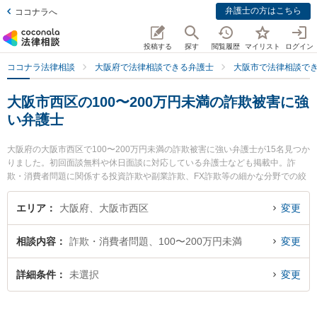
弁護士の方はこちら
ココナラへ
投稿する
探す
閲覧履歴
マイリスト
ログイン
ココナラ法律相談
大阪府で法律相談できる弁護士
大阪市で法律相談で
大阪市西区の100〜200万円未満の詐欺被害に強
い弁護士
大阪府の大阪市西区で100〜200万円未満の詐欺被害に強い弁護士が15名見つか
りました。初回面談無料や休日面談に対応している弁護士なども掲載中。詐
欺・消費者問題に関係する投資詐欺や副業詐欺、FX詐欺等の細かな分野での絞
り込み検索もでき便利です。特に土佐堀通り法律事務所の有田 和生弁護士や法
律事務所Acrew（アクル）の中原 圭介弁護士、川村・藤岡綜合法律事務所の小
エリア
大阪府、大阪市西区
変更
寺 弘通弁護士のプロフィール情報や弁護士費用、強みなどが注目されていま
す。『大阪市西区で土日や夜間に発生した100〜200万円未満の詐欺被害のトラ
相談内容
詐欺・消費者問題、100〜200万円未満
変更
ブルを今すぐに弁護士に相談したい』『100〜200万円未満の詐欺被害のトラブ
ル解決の実績豊富な近くの弁護士を検索したい』『初回相談無料で100〜200万
円未満の詐欺被害を法律相談できる大阪市西区内の弁護士に相談予約したい』
詳細条件
未選択
変更
などでお困りの相談者さんにおすすめです。