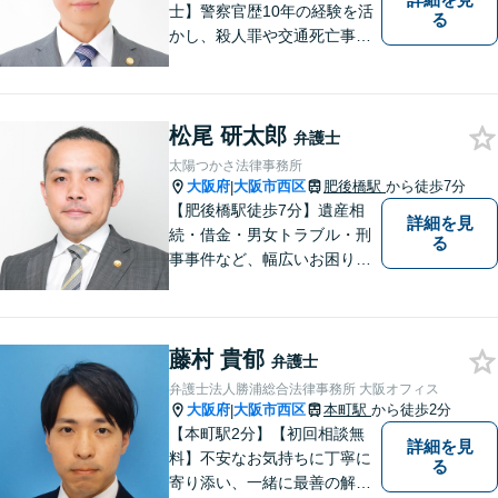
士】警察官歴10年の経験を活
る
かし、殺人罪や交通死亡事故
の遺族支援、性犯罪被害者支
援、社内犯罪（業務上横領・
詐欺）にも対応しておりま
松尾 研太郎
す。男女問題や労働問題な
弁護士
ど、多岐に渡る分野に力を注
太陽つかさ法律事務所
いでおります。ぜひお気軽に
大阪府
大阪市西区
肥後橋駅
から徒歩7分
|
ご相談ください。
【肥後橋駅徒歩7分】遺産相
詳細を見
続・借金・男女トラブル・刑
る
事事件など、幅広いお困りご
とに対応◎事業会社での勤務
経験あり。依頼者様の立場に
立って、最善の解決へ導きま
藤村 貴郁
す。フットワークを活かし、
弁護士
迅速な解決へと尽力いたしま
弁護士法人勝浦総合法律事務所 大阪オフィス
す。
大阪府
大阪市西区
本町駅
から徒歩2分
|
【本町駅2分】【初回相談無
詳細を見
料】不安なお気持ちに丁寧に
る
寄り添い、一緒に最善の解決