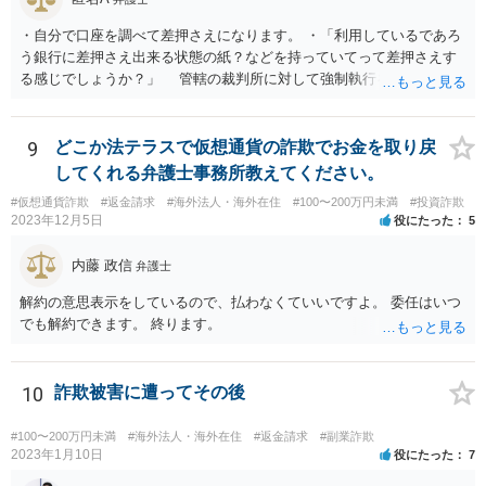
・自分で口座を調べて差押さえになります。 ・「利用しているであろ
う銀行に差押さえ出来る状態の紙？などを持っていてって差押さえす
る感じでしょうか？」 管轄の裁判所に対して強制執行を申し立てる
必要があります。 金額的な面と手続きの負担の面や、請求根拠との関
係で、法的手続きに乗せるのはあまりおすすめできません。 任意交渉
での回収を検討すべきだと思われます。ご自身で難しい場合は、費用
9
どこか法テラスで仮想通貨の詐欺でお金を取り戻
負担を踏まえたうえでということにはなりますが、弁護士に助力を得
してくれる弁護士事務所教えてください。
ることをお考え下さい。
#仮想通貨詐欺
#返金請求
#海外法人・海外在住
#100〜200万円未満
#投資詐欺
2023年12月5日
役にたった
5
内藤 政信
弁護士
解約の意思表示をしているので、払わなくていいですよ。 委任はいつ
でも解約できます。 終ります。
10
詐欺被害に遭ってその後
#100〜200万円未満
#海外法人・海外在住
#返金請求
#副業詐欺
2023年1月10日
役にたった
7