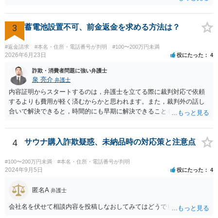
う。返済がされるとしても長期の分割となるかと思われます。
3
蓄電池設置不可、前金返金を求める方法は？
#返金請求
#本名・住所・電話番号が判明
#100〜200万円未満
2026年6月23日
役にたった
4
詐欺・消費者問題に強い弁護士
泉 亮介
弁護士
内容証明からスタートするのは，弁護士を立てる際に裁判対応で依頼
するよりも費用が軽く済むからかと思われます。また，裁判外の話し
合いで解決できると，時間的にも早期に解決できることも見込めま
す。 もっとも，ケースによっては裁判外の交渉が意味をなさないケー
スもあり，その場合は裁判手続きから始めることとなるかと思われま
す。 支払督促については異議を出されると通常訴訟へ移行するため，
4
サウナ購入詐欺疑惑、未納品時の対応策と注意点
相手から異議が出ることが予想される場合は最初から訴訟手続きを取
った方が良いでしょう。
#100〜200万円未満
#本名・住所・電話番号が判明
2024年9月5日
役にたった
4
匿名A
弁護士
会社名を伏せて相談内容を投稿しなおしてみてはどうでしょうか？