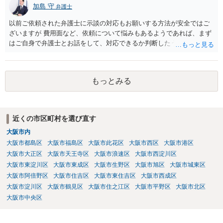
加島 守
弁護士
以前ご依頼された弁護士に示談の対応もお願いする方法が安全ではご
ざいますが 費用面など、依頼について悩みもあるようであれば、まず
はご自身で弁護士とお話をして、対応できるか判断したうえで、 弁護
士への依頼を検討することも可能かと思います。 １度相手方弁護士と
話をしてから、こちらも法律相談で１度弁護士に相談する方法もあり
ますので。 一番安全なのは弁護士に示談交渉の依頼をする方法です
もっとみる
が、ご事情あるようであれば ご自身で対応する方法もご検討いただい
てもいいかもしれません。
近くの市区町村を選び直す
大阪市内
大阪市都島区
大阪市福島区
大阪市此花区
大阪市西区
大阪市港区
大阪市大正区
大阪市天王寺区
大阪市浪速区
大阪市西淀川区
大阪市東淀川区
大阪市東成区
大阪市生野区
大阪市旭区
大阪市城東区
大阪市阿倍野区
大阪市住吉区
大阪市東住吉区
大阪市西成区
大阪市淀川区
大阪市鶴見区
大阪市住之江区
大阪市平野区
大阪市北区
大阪市中央区