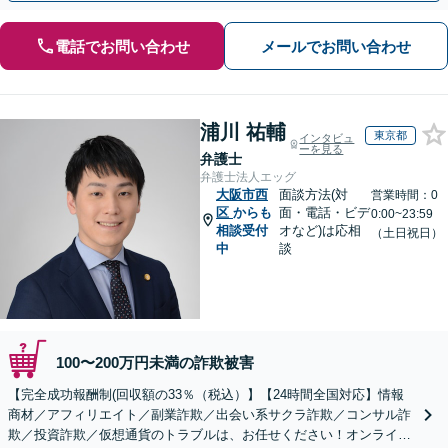
電話でお問い合わせ
メールでお問い合わせ
浦川 祐輔
東京都
インタビュ
ーを見る
弁護士
弁護士法人エッグ
大阪市西
面談方法(対
営業時間：0
区
からも
面・電話・ビデ
0:00~23:59
相談受付
オなど)は応相
（土日祝日）
中
談
100〜200万円未満の詐欺被害
【完全成功報酬制(回収額の33％（税込）】【24時間全国対応】情報
商材／アフィリエイト／副業詐欺／出会い系サクラ詐欺／コンサル詐
欺／投資詐欺／仮想通貨のトラブルは、お任せください！オンライン