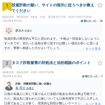
1
投資詐欺の疑い、サイトの指示に従うべきか教え
てください
#返金請求
#投資詐欺
#本名・住所・電話番号が不明
#100〜200万円未満
2024年9月16日
役にたった
15
匿名A
弁護士
投資詐欺の典型的な手口と思われます。 今後は一切送金しないように
すべきです。支払った金銭を取り返すのは難しい場合が多いと思いま
すが，警察へ相談した方がよいでしょう。
2
タスク詐欺被害の対処法と法的相談のポイント
#副業詐欺
#返金請求
#100〜200万円未満
2024年4月19日
役にたった
7
詐欺・消費者問題に強い弁護士
泉 亮介
弁護士
口座の名義人に対して振り込んだ金額の返金を求める事は可能です。
ただ、振込先に使われた口座についても口座売買等で不正に入手した
口座であることが多く、現実的な回収が難しいケースも多いでしょ