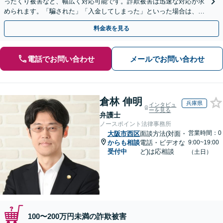
ったくり被害など、幅広く対応可能です。詐欺被害は迅速な対応が求
められます。「騙された」「入金してしまった」といった場合は、お
早めにご相談ください。【電話・メール・WEB相談可】
料金表を見る
電話でお問い合わせ
メールでお問い合わせ
倉林 伸明
兵庫県
インタビュ
ーを見る
弁護士
ノースポイント法律事務所
営業時間：0
大阪市西区
面談方法(対面・
からも相談
電話・ビデオな
9:00~19:00
受付中
ど)は応相談
（土日）
100〜200万円未満の詐欺被害