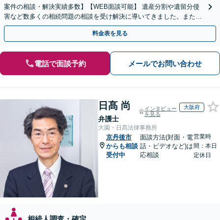
案件の相談・解決実績多数】【WEB面談可能】 遺産分割や遺留分侵
害など数多くの相続問題の相談を受け解決に導いてきました。また、
過去に１００件超の遺言作成のお手伝いをしました。
料金表を見る
電話で面談予約
メールでお問い合わせ
日髙 尚
大阪府
インタビュー
を見る
弁護士
大園・日髙法律事務所
営業時
京丹後市
面談方法(対面・電
からも相談
話・ビデオなど)は
間：本日
受付中
応相談
定休日
相続人調査・確定