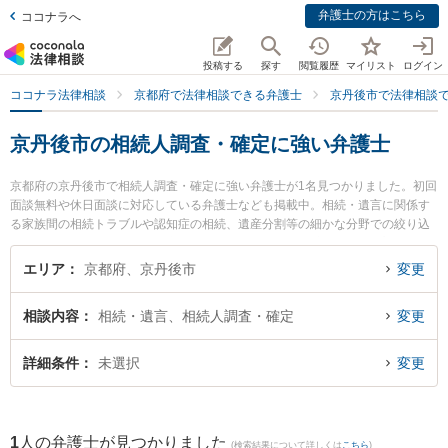
弁護士の方はこちら
ココナラへ
投稿する
探す
閲覧履歴
マイリスト
ログイン
ココナラ法律相談
京都府で法律相談できる弁護士
京丹後市で法律相談
京丹後市の相続人調査・確定に強い弁護士
京都府の京丹後市で相続人調査・確定に強い弁護士が1名見つかりました。初回
面談無料や休日面談に対応している弁護士なども掲載中。相続・遺言に関係す
る家族間の相続トラブルや認知症の相続、遺産分割等の細かな分野での絞り込
み検索もでき便利です。特に京丹後法律事務所の下浦 弘章弁護士のプロフィー
ル情報や弁護士費用、強みなどが注目されています。『京丹後市で土日や夜間
エリア
京都府、京丹後市
変更
に発生した相続人調査・確定のトラブルを今すぐに弁護士に相談したい』『相
続人調査・確定のトラブル解決の実績豊富な近くの弁護士を検索したい』『初
相談内容
相続・遺言、相続人調査・確定
変更
回相談無料で相続人調査・確定を法律相談できる京丹後市内の弁護士に相談予
約したい』などでお困りの相談者さんにおすすめです。
詳細条件
未選択
変更
1
人の弁護士が見つかりました
(検索結果について詳しくは
こちら
)