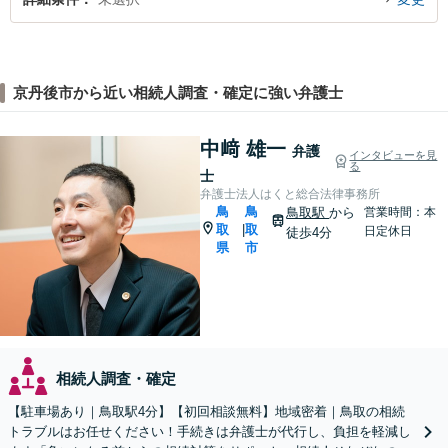
京丹後市から近い相続人調査・確定に強い弁護士
中﨑 雄一
弁護
インタビューを見
る
士
弁護士法人はくと総合法律事務所
鳥
鳥
鳥取駅
から
営業時間：本
取
取
|
日定休日
徒歩4分
県
市
相続人調査・確定
【駐車場あり｜鳥取駅4分】【初回相談無料】地域密着｜鳥取の相続
トラブルはお任せください！手続きは弁護士が代行し、負担を軽減し