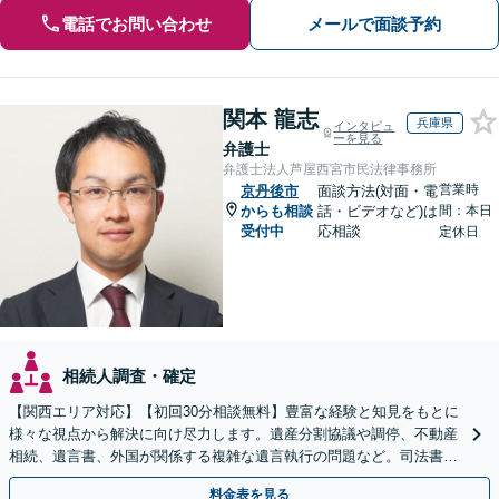
電話でお問い合わせ
メールで面談予約
関本 龍志
兵庫県
インタビュ
ーを見る
弁護士
弁護士法人芦屋西宮市民法律事務所
営業時
京丹後市
面談方法(対面・電
からも相談
話・ビデオなど)は
間：本日
受付中
応相談
定休日
相続人調査・確定
【関西エリア対応】【初回30分相談無料】豊富な経験と知見をもとに
様々な視点から解決に向け尽力します。遺産分割協議や調停、不動産
相続、遺言書、外国が関係する複雑な遺言執行の問題など。司法書士
や税理士とも連携し、円滑な解決を【オンライン面談可】
料金表を見る