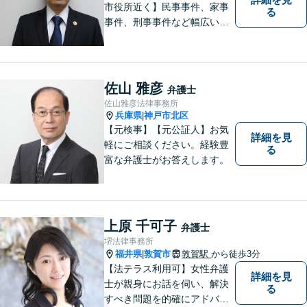
市役所近く】民事事件、家事
る
事件、刑事事件など幅広い分
野を取り扱っています。 依頼
者のお話に耳を傾け、より良
い法的サービスを提供できる
よう努めて参ります。 何でも
佐山 雅彦
弁護士
お気軽ご相談ください。
佐山雅彦法律事務所
兵庫県
神戸市北区
|
【元検事】【元公証人】お気
詳細を見
軽にご相談ください。経験豊
る
富な弁護士がお答えします。
上原 千可子
弁護士
堺法律事務所
福井県
敦賀市
敦賀駅
から徒歩3分
|
【法テラス利用可】女性弁護
詳細を見
士が親身にお話を伺い、解決
る
すべき問題を的確にアドバイ