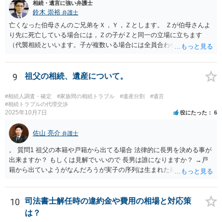
相続・遺言に強い弁護士
鈴木 崇裕
弁護士
亡くなった伯母さんのご兄弟をＸ，Ｙ，Ｚとします。 Ｚが伯母さんよ
り先に死亡している場合には，Ｚの子がＺと同一の立場に立ちます
（代襲相続といいます。子が複数いる場合には全員合わせてＺと同一
の取り分です。）。 Ｘ，Ｙ，Ｚ（またＺの子）はそれぞれ３分の１ず
つの相続分を有していますので， そのことを前提として，遺産分割協
議をすることになります（必ずしも３分の１ずつにしなくても，合意
9
祖父の相続、遺産について。
ができれば構いません。）。 今後の対応としては， ①伯母さんの相続
財産（遺産）の全容を整理する（預貯金，有価証券，不動産等の有無
#相続人調査・確定
#家族間の相続トラブル
#遺産分割
#遺言
を調べることになります。） ②相続財産に照らし，相続税の申告の準
#相続トラブルの代理交渉
2025年10月7日
役にたった
6
備をする（税理士の先生にご相談ください。） ③遺産分割協議をする
（ご本人同士で行っても構いませんし，弁護士に相談することもよろ
佐山 亮介
しいと思います。） ことになります。
弁護士
。 質問1 祖父の本籍や戸籍から出てる場合 法律的に長男を決める事が
出来ますか？ もしくは見解でいいので 長男は誰になりますか？ →戸
籍から出ていようがなんだろうが実子の序列は生まれた順ですから、
先方が後から生まれたならばお父様がお祖父様の長男です。 質問2 遺
書が腹違いの長男に向けてある場合 書かれてる内容が最優先にされる
のですか？ →遺書というのが、法律上の遺言の形式を守っている限り
10
司法書士解任時の違約金や費用の相場と対応策
はそのとおりです。 質問3 父が腹違いの長男に法律的に優位になれそ
は？
うな事はありますか？ →遺言が有効な場合、優位に立つことはできま