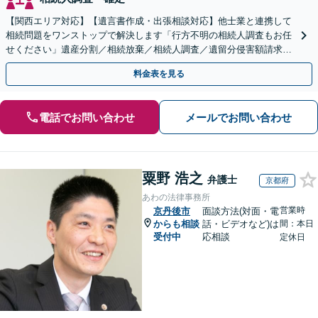
【関西エリア対応】【遺言書作成・出張相談対応】他士業と連携して
相続問題をワンストップで解決します「行方不明の相続人調査もお任
せください」遺産分割／相続放棄／相続人調査／遺留分侵害額請求／
登記など【休日・夜間面談可】【分割払い対応】
料金表を見る
電話でお問い合わせ
メールでお問い合わせ
粟野 浩之
弁護士
京都府
あわの法律事務所
営業時
京丹後市
面談方法(対面・電
からも相談
話・ビデオなど)は
間：本日
受付中
応相談
定休日