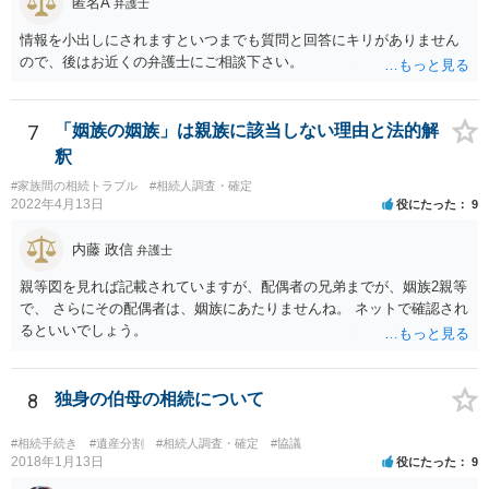
匿名A
人は応じない姿勢を示していることから，実現は困難だと思います。
弁護士
主張としては維持しつつも，現実的な解決方法（遺産分割協議の落と
情報を小出しにされますといつまでも質問と回答にキリがありません
しどころ）としては，譲歩することを甘受しなければならないかもし
ので、後はお近くの弁護士にご相談下さい。
れません。
7
「姻族の姻族」は親族に該当しない理由と法的解
釈
#家族間の相続トラブル
#相続人調査・確定
2022年4月13日
役にたった
9
内藤 政信
弁護士
親等図を見れば記載されていますが、配偶者の兄弟までが、姻族2親等
で、 さらにその配偶者は、姻族にあたりませんね。 ネットで確認され
るといいでしょう。
8
独身の伯母の相続について
#相続手続き
#遺産分割
#相続人調査・確定
#協議
2018年1月13日
役にたった
9