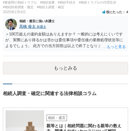
#家族間の相続トラブル
#相続放棄
#相続手続き
#相続トラブルの代理交渉
せんが、お祖父様が認知症であるなどの「遺言が作れないはずの事
#相続財産調査・鑑定
#相続人調査・確定
情」があるならば①遺言無効確認の訴えを起こすのは一つの手です。
2025年2月4日
役にたった
4
それができない場合は②遺留分侵害額請求で争うほかありません。 質
相続・遺言に強い弁護士
問4 相続トラブルの代理交渉は可能でしょうか。 →一般論としては可
髙橋 俊太
弁護士
能ですが、お伺いする内容ですとお祖父様が亡くなられた後に動くこ
とになるでしょう。
＞100万超えの違約金額はありえますか？ 一般的には考えにくいです
が、実際にあり得るかは否かは委任事項や委任後の業務処理状況等に
よるでしょう。 此方での当方回答は以上で終了となりますが、参考に
なりましたら幸いです。
もっとみる
相続人調査・確定に関連する法律相談コラム
相続・遺言
親等とは｜相続問題に関わる親等の数え
方、間違えやすいケースについて解説