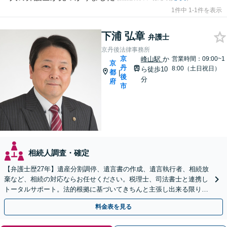
1件中 1-1件を表示
下浦 弘章
弁護士
京丹後法律事務所
京
峰山駅
か
営業時間：09:00~1
京
丹
8:00（土日祝日）
ら徒歩10
都
|
後
分
府
市
相続人調査・確定
【弁護士歴27年】遺産分割調停、遺言書の作成、遺言執行者、相続放
棄など、相続の対応ならお任せください。税理士、司法書士と連携し
トータルサポート。法的根拠に基づいてきちんと主張し出来る限りご
希望に沿った結果に導きます【兵庫県北部エリアも対応】
料金表を見る