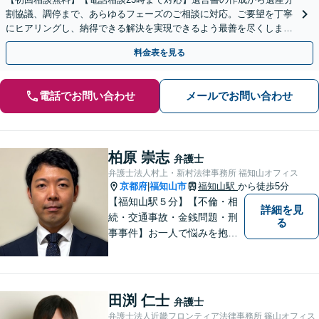
割協議、調停まで、あらゆるフェーズのご相談に対応。ご要望を丁寧
にヒアリングし、納得できる解決を実現できるよう最善を尽くします
【夜間・休日対応可】【西大路御池駅徒歩1分】
料金表を見る
電話でお問い合わせ
メールでお問い合わせ
柏原 崇志
弁護士
弁護士法人村上・新村法律事務所 福知山オフィス
京都府
福知山市
福知山駅
から徒歩5分
|
【福知山駅５分】【不倫・相
詳細を見
続・交通事故・金銭問題・刑
る
事事件】お一人で悩みを抱え
ず、まずご相談を！
田渕 仁士
弁護士
弁護士法人近畿フロンティア法律事務所 篠山オフィス