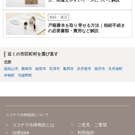
相続・遺言
戸籍謄本を取り寄せる方法｜相続手続き
の必要書類・費用など解説
近くの市区町村を選び直す
北部
福知山市
舞鶴市
綾部市
宮津市
亀岡市
京丹後市
南丹市
京丹波町
伊根町
与謝野町
ココナラ法律相談について
ココナラ法律相談とは
ご意見・ご要望
法律Q&A
利用規約