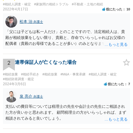
#相続人調査・確定
#家族間の相続トラブル
#不動産・土地の相続
2022年4月17日
役にたった
10
松本 治
弁護士
「父には子どもは私一人だけ」とのことですので、法定相続人は、貴
殿が相続放棄をしない限り、貴殿と、存命でいらっしゃればお父様の
配偶者（貴殿のお母様であることが多い）のみとなります。遺言がな
い限り、「次男」（お父様の弟）らの相続権は発生しません。
2
連帯保証人が亡くなった場合
#相続放棄
#相続手続き
#相続放棄
#M&A・事業承継
#相続人調査・確定
#相続財産調査・鑑定
2024年3月6日
役にたった
7
泉 亮介
弁護士
支払いの費目等については税理士の先生や会計士の先生にご相談され
た方が良いかと思われます。 顧問税理士の方がいらっしゃれば、まず
相談されてみると良いでしょう。