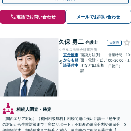
電話でお問い合わせ
メールでお問い合わせ
久保 勇二
弁護士
大阪府
クラルス法律会計事務所
京丹後市
面談方法(対
営業時間：10:
からも相
面・電話・ビデ
00~20:00（土
談受付中
オなど)は応相
日祝日）
談
相続人調査・確定
【関西エリア対応】【初回相談無料】相続問題に強い弁護士「紛争後
の対応から生前対策まで丁寧にサポート」不動産の遺産分割や遺留分
侵害額請求、相続放棄まで幅広く対応。遺言書のご相談も受付中【夜