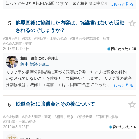
知ってから3カ月以内が原則ですが、家庭裁判所に申立すれば3カ月の
期間を伸長することができます。 その間に、財産の状況を調査して、
放棄するかどうか決めることができます。 銀行やサラ金が数年も放置
することはありませんので、数年後に借金が発見される可能性はほぼ
5
他界直後に協議した内容は、協議書はないが反映
ありません。 なお、私が扱った相続放棄を検討していた案件で、期間
されるのでしょうか？
伸長して調査したところ、サラ金に対する過払金など相当な財産が見
#遺産分割
#協議
#不動産・土地の相続
#遺留分侵害額請求・放棄
つかったため相続したという事例がありました。
#相続人調査・確定
2018年1月24日
役にたった
10
相続・遺言に強い弁護士
鈴木 崇裕
弁護士
ＡＢＣ間の遺産分割協議に基づく現実の分割（たとえば預金の解約）
がなされていないことを前提として回答いたします。 ＡＢＣ間の遺産
分割協議は，法律上（建前上）は，口頭で合意に至ったものであって
も有効です。 しかし，口頭で合意したことを立証する方法がありませ
ん。 また，不動産の名義を移転するためには，遺産分割協議書への署
名捺印を得る必要があります。 したがって，残念ながら，「ＡＢＣ間
6
鉄道会社に賠償金とその後について
の遺産分割協議が有効に成立している」という前提に基づく主張は困
難と思われます。 「ＡＢＣ間の遺産分割協議は未了のまま，ＡとＢが
#相続放棄
#相続人調査・確定
#相続手続き
#相続放棄
#口座凍結解除
死亡し，二次相続が発生した」という前提に基づいて協議を進める必
#不動産・土地の相続
2019年6月28日
役にたった
6
要があります。 もちろん，Ｃの立場としては，ＡＢＣ間の遺産分割協
議の内容を前提とした主張をすることが最も有利ですが，ＡＢの相続