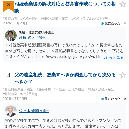
3
相続放棄後の訴状対応と答弁書作成についての相
談
#相続放棄
#相続手続き
#相続人調査・確定
#相続トラブルの代理交渉
2026年3月28日
役にたった
5
相続・遺言に強い弁護士
髙橋 俊太
弁護士
＞相続放棄申述受理証明書の写しで良いのでしょうか？ 提出するもの
自体は写しで構いません。 ＞証拠説明書とはなんでしょうか？ 下記を
ご参照ください。 https://www.courts.go.jp/tokyo-s/vc-files/tokyo-s/file/
14-1kisairei.pdf
4
父の遺産相続、放棄すべきか調査してから決める
べきか？
#相続財産調査・鑑定
#遺産分割
#不動産・土地の相続
#相続人調査・確定
#相続放棄
#相続手続き
2025年7月15日
役にたった
5
佐々木 晋輔
弁護士
実のお父様ですので、できればお父様が住んでおられたマンションの
処理をされる方向で考えられたらと思います。 放棄するかどうかは、