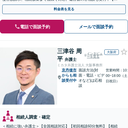
間・休日面談可】【WEB面談】【完全個室】
料金表を見る
電話で面談予約
メールで面談予約
三津谷 周
大阪府
インタビュ
ーを見る
平
弁護士
ミカタ弁護士法人 大阪事務所
京丹後市
面談方法(対
営業時間：10:
からも相
面・電話・ビデ
00~18:00（土
談受付中
オなど)は応相
日祝日）
談
相続人調査・確定
＜相続に強い弁護士＞【全国相談対応】【初回相談60分無料】【相続