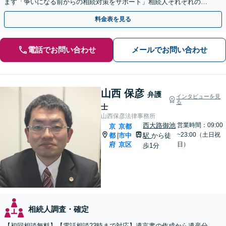
ます「争いになる前からの相続対策をサポート」相続人それぞれの立
場を尊重し、冷静に対立の解消を目指します。
料金表を見る
電話でお問い合わせ
メールでお問い合わせ
山西 保彦
弁護
インタビューを見
る
士
山西保彦法律事務所
西大路御池
営業時間：09:00
京
京都
~23:00（土日祝
都
市中
駅
から徒
|
府
京区
日）
歩1分
相続人調査・確定
【初回相談無料】【電話相談23時まで対応】遺言書の作成から遺産分