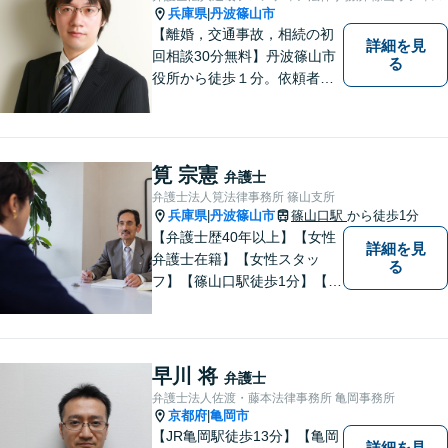
兵庫県
丹波篠山市
|
【離婚，交通事故，相続の初
詳細を見
回相談30分無料】丹波篠山市
る
役所から徒歩１分。依頼者の
お気持ちを否定せず，しっか
りとお話を聞いた上で、合理
的な助言を行います。相談メ
モ無料。受任後はチャット連
筧 宗憲
弁護士
携可。
弁護士法人筧法律事務所 篠山支所
兵庫県
丹波篠山市
篠山口駅
から徒歩1分
|
【弁護士歴40年以上】【女性
詳細を見
弁護士在籍】【女性スタッ
る
フ】【篠山口駅徒歩1分】【夜
間／休日対応可】【個室】
【離婚専門サイト有】一人で
悩まず、まずはお気軽にご相
談ください。様々な悩みや不
早川 将
弁護士
安に寄り添い、お抱えの問題
弁護士法人佐渡・藤本法律事務所 亀岡事務所
の迅速かつ適切な解決を目指
京都府
亀岡市
|
します。
【JR亀岡駅徒歩13分】【亀岡
詳細を見