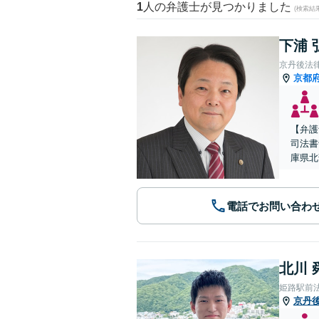
1
人の弁護士が見つかりました
(検索結
下浦 
京丹後法
京都
【弁護
司法書
庫県北
電話でお問い合わ
北川 
姫路駅前
京丹