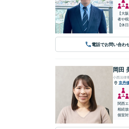
【大阪
者や税
【休日
電話でお問い合わ
岡田 
小西法律
京丹
関西エ
相続放
個室対