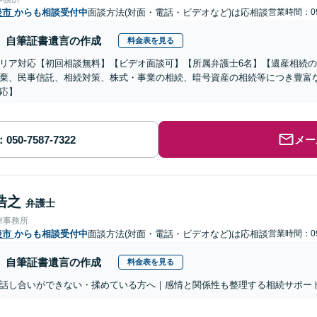
後市
からも相談受付中
面談方法(対面・電話・ビデオなど)は応相談
営業時間：09
自筆証書遺言の作成
料金表を見る
リア対応【初回相談無料】【ビデオ面談可】【所属弁護士6名】【遺産相続
棄、民事信託、相続対策、株式・事業の相続、暗号資産の相続等につき豊富
応】
メー
浩之
弁護士
律事務所
後市
からも相談受付中
面談方法(対面・電話・ビデオなど)は応相談
営業時間：09
自筆証書遺言の作成
料金表を見る
話し合いができない・揉めている方へ｜感情と関係性も整理する相続サポー