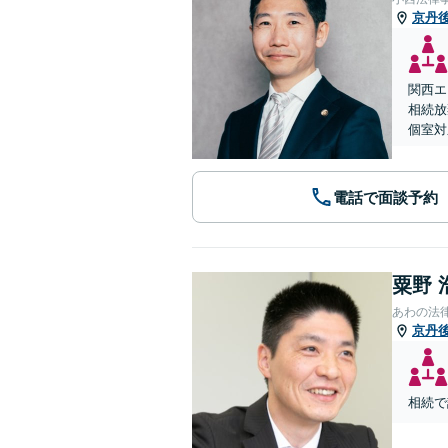
京丹
関西エ
相続放
個室対
電話で面談予約
粟野 
あわの法
京丹
相続で