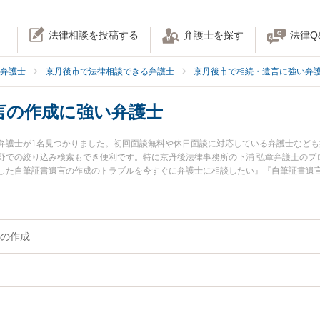
法律相談を投稿する
弁護士を探す
法律Q
弁護士
京丹後市で法律相談できる弁護士
京丹後市で相続・遺言に強い弁
言の作成に強い弁護士
弁護士が1名見つかりました。初回面談無料や休日面談に対応している弁護士など
野での絞り込み検索もでき便利です。特に京丹後法律事務所の下浦 弘章弁護士のプ
した自筆証書遺言の作成のトラブルを今すぐに弁護士に相談したい』『自筆証書遺
言の作成を法律相談できる京丹後市内の弁護士に相談予約したい』などでお困りの
の作成