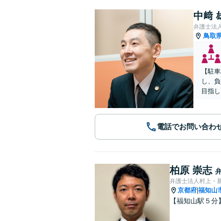
中﨑 
弁護士法
鳥取
【駐車
し、負
目指し
電話でお問い合わ
柏原 崇志
弁護士法人村上・
京都府
福知山
|
【福知山駅５分