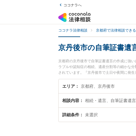
ココナラへ
ココナラ法律相談
京都府で法律相談できる
京丹後市の自筆証書遺
京都府の京丹後市で自筆証書遺言の作成に強い
ラブルや認知症の相続、遺産分割等の細かな分
されています。『京丹後市で土日や夜間に発生
士を検索したい』『初回相談無料で自筆証書遺
エリア
京都府、京丹後市
相談内容
相続・遺言、自筆証書遺言
詳細条件
未選択