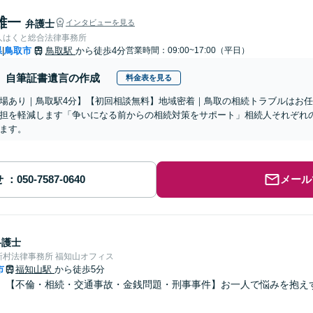
雄一
弁護士
インタビューを見る
人はくと総合法律事務所
県
鳥取市
鳥取駅
から徒歩4分
営業時間：09:00~17:00（平日）
|
自筆証書遺言の作成
料金表を見る
場あり｜鳥取駅4分】【初回相談無料】地域密着｜鳥取の相続トラブルはお
担を軽減します「争いになる前からの相続対策をサポート」相続人それぞれ
ます。
せ
メール
弁護士
新村法律事務所 福知山オフィス
市
福知山駅
から徒歩5分
】【不倫・相続・交通事故・金銭問題・刑事事件】お一人で悩みを抱え