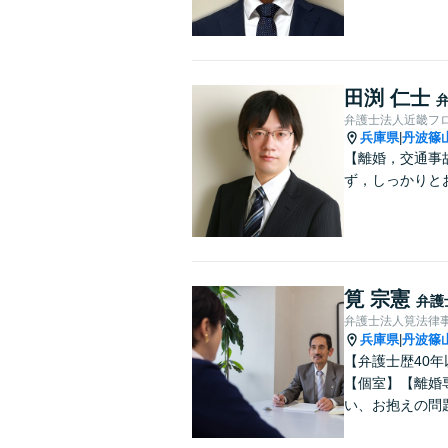
田渕 仁士
弁護士法人近畿フ
兵庫県
丹波篠
|
【離婚，交通事
ず，しっかりと
筧 宗憲
弁護
弁護士法人筧法律事
兵庫県
丹波篠
|
【弁護士歴40
【個室】【離婚
い、お抱えの問