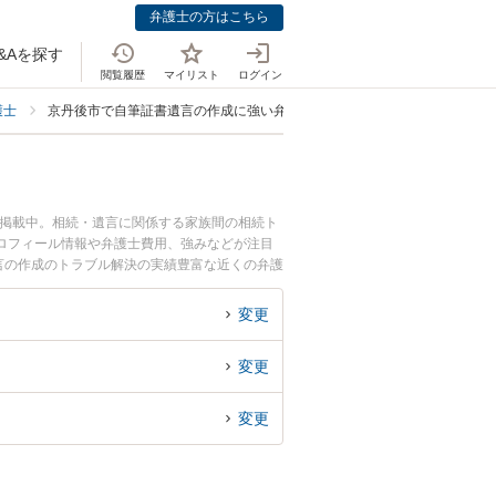
弁護士の方はこちら
&Aを探す
閲覧履歴
マイリスト
ログイン
護士
京丹後市で自筆証書遺言の作成に強い弁護士
も掲載中。相続・遺言に関係する家族間の相続ト
ロフィール情報や弁護士費用、強みなどが注目
言の作成のトラブル解決の実績豊富な近くの弁護
相談者さんにおすすめです。
変更
変更
変更