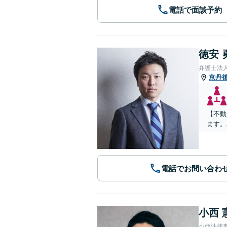
電話で面談予約
徳安 
弁護士法
京丹
【不動
ます。
電話でお問い合わ
小西 
小西法律