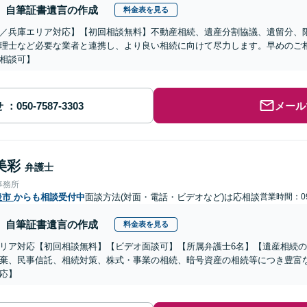
自筆証書遺言の作成
料金表を見る
／兵庫エリア対応】【初回相談無料】不動産相続、遺産分割協議、遺留分、
理士など必要な業者と連携し、より良い相続に向けて尽力します。早めのご
相談可】
せ
メール
美彩
弁護士
事務所
後市
からも相談受付中
面談方法(対面・電話・ビデオなど)は応相談
営業時間：09
自筆証書遺言の作成
料金表を見る
リア対応【初回相談無料】【ビデオ面談可】【所属弁護士6名】【遺産相続
棄、民事信託、相続対策、株式・事業の相続、暗号資産の相続等につき豊富
応】