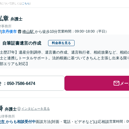
果について詳しくは
こちら
)
弘章
弁護士
律事務所
府
京丹後市
峰山駅
から徒歩10分
営業時間：09:00~18:00（平日）
|
自筆証書遺言の作成
料金表を見る
士歴27年】遺産分割調停、遺言書の作成、遺言執行者、相続放棄など、相続
士と連携しトータルサポート。法的根拠に基づいてきちんと主張し出来る限
部エリアも対応】
せ
メー
舜
弁護士
インタビューを見る
法律事務所
後市
からも相談受付中
面談方法(対面・電話・ビデオなど)は応相談
営業時間：09