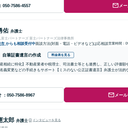
メー
勇佑
弁護士
人富士パートナーズ 富士パートナーズ法律事務所
後市
からも相談受付中
面談方法(対面・電話・ビデオなど)は応相談
営業時間：09
自筆証書遺言の作成
料金表を見る
産相続に特化】不動産業者や税理士、司法書士等とも連携し、正しい評価額
名義変更などの手続きもサポート【ミスのない公正証書遺言】弁護士が法的
せ
メール
憲太郎
弁護士
インタビューを見る
事務所