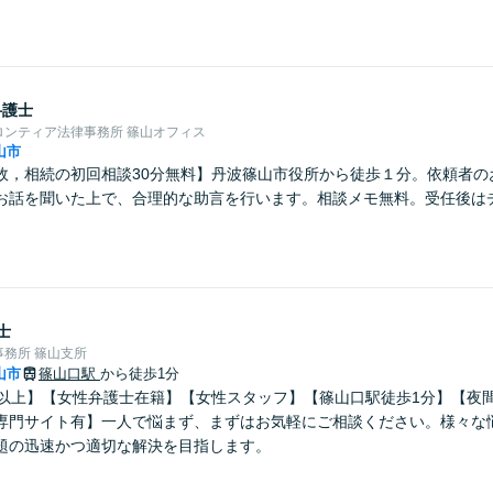
弁護士
ロンティア法律事務所 篠山オフィス
山市
故，相続の初回相談30分無料】丹波篠山市役所から徒歩１分。依頼者の
お話を聞いた上で、合理的な助言を行います。相談メモ無料。受任後は
士
務所 篠山支所
山市
篠山口駅
から徒歩1分
年以上】【女性弁護士在籍】【女性スタッフ】【篠山口駅徒歩1分】【夜
専門サイト有】一人で悩まず、まずはお気軽にご相談ください。様々な
題の迅速かつ適切な解決を目指します。