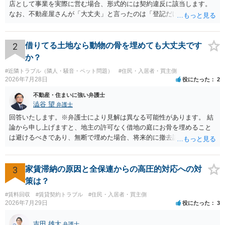
店として事業を実際に営む場合、形式的には契約違反に該当します。
なお、不動産屋さんが「大丈夫」と言ったのは「登記だけなら実務上
トラブルになることは少ない」という経験則に基づいたものと推測さ
れますが、これは法的な保証ではありません。 ただ、解除まで認めら
れるかどうかについては信頼関係が破壊されたかどうかで判断されま
2
借りてる土地なら動物の骨を埋めても大丈夫です
すので、建物を事務所・店舗用に大きく改築する等までなさらない限
か？
り、リスクはそれほど大きくないかもしれません。 しかしそれでも、
#近隣トラブル（隣人・騒音・ペット問題）
#住民・入居者・買主側
大家さんが契約違反を口実に、将来の更新時に更新料の上乗せを要求
2026年7月28日
役にたった
2
したり、立ち退きを迫る材料に使ったりする可能性は否定できませ
ん。
不動産・住まいに強い弁護士
澁谷 望
弁護士
回答いたします。※弁護士により見解は異なる可能性があります。 結
論から申し上げますと、地主の許可なく借地の庭にお骨を埋めること
は避けるべきであり、無断で埋めた場合、将来的に撤去請求や退去時
の損害賠償（原状回復費用）を求められるリスクがあります。 法律
上、自分のペットの遺骨を埋める行為自体は墓地埋葬法違反や不法投
棄には該当しないため、犯罪になるわけではありません。しかし、建
3
家賃滞納の原因と全保連からの高圧的対応への対
物の所有者は質問者様であっても、土地の所有権はあくまで地主にあ
策は？
ります。そのため、地主に無断でお骨を埋める行為は、他人の所有権
#賃料回収
#賃貸契約トラブル
#住民・入居者・買主側
を侵害する行為や、借地人としての善管注意義務違反とみなされる可
2026年7月29日
役にたった
3
能性が高いのが私見です。 どうしてもお近くで供養されたい場合は、
事前に地主へ相談して許可を得るか、土地に直接埋めずに大きめの鉢
吉田 雄大
弁護士