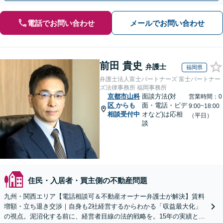
電話でお問い合わせ
メールでお問い合わせ
前田 貴史
弁護士
福岡県
弁護士法人富士パートナーズ 富士パートナー
ズ法律事務所 福岡事務所
京都市山科
面談方法(対
営業時間：0
区
からも
面・電話・ビデ
9:00~18:00
相談受付中
オなど)は応相
（平日）
談
住民・入居者・買主側の不動産問題
九州・関西エリア【電話相談可＆不動産オーナー弁護士が解決】賃料
増額・立ち退き交渉｜自身も2社経営するからわかる「収益最大化」
の視点。泥沼化する前に、経営者目線の法的戦略を。15年の実績と専