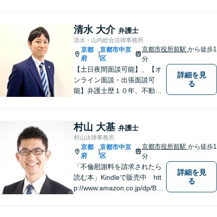
から徒歩4分、大津赤十字病院
の前になります。 【滋賀県２
位 弁護士ドットコムランキ
清水 大介
弁護士
ング（2024年7月-2026年7月
清水・山内総合法律事務所
現在）】
京都市役所前駅
から徒歩1
京都
京都市中京
|
府
区
分
【土日夜間面談可能】、【オ
詳細を見
ンライン面談・出張面談可
る
能】弁護士歴１０年、不動
産、相続、交通事故、企業法
務に注力しています。御依頼
者様に寄り添い、迅速に問題
村山 大基
弁護士
を解決いたします。お一人で
村山法律事務所
悩まずに、まずはお気軽にご
京都市役所前駅
から徒歩1
京都
京都市中京
|
相談ください。
府
区
分
「不倫慰謝料を請求されたら
詳細を見
読む本」Kindleで販売中 htt
る
p://www.amazon.co.jp/dp/B0F
JCDXDNV