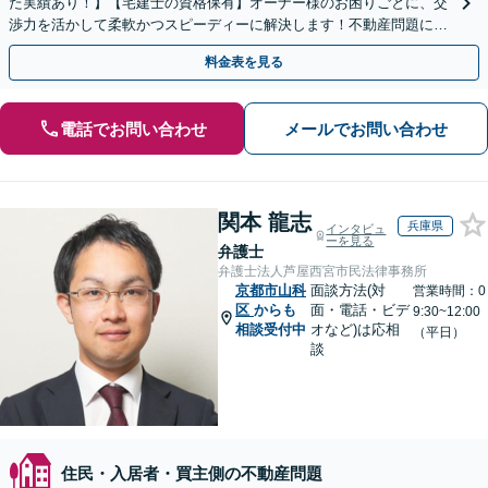
た実績あり！】【宅建士の資格保有】オーナー様のお困りごとに、交
渉力を活かして柔軟かつスピーディーに解決します！不動産問題に幅
広く対応しています。
料金表を見る
電話でお問い合わせ
メールでお問い合わせ
関本 龍志
兵庫県
インタビュ
ーを見る
弁護士
弁護士法人芦屋西宮市民法律事務所
京都市山科
面談方法(対
営業時間：0
区
からも
面・電話・ビデ
9:30~12:00
相談受付中
オなど)は応相
（平日）
談
住民・入居者・買主側の不動産問題