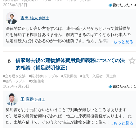
重視される要素ですので、貸主側にかなり具体的な事情と立退料など
2026年8月3日
役にたった
3
がない限り、更新拒絶が認められるハードルは一般的に高いと考えら
れます。 建物が未登記であること自体は、賃貸借契約の有効性を直ち
吉田 雄大
弁護士
に否定するものではなく、引渡しがされていれば賃貸借の効力は原則
有効とされています。 今後の交渉では、①現在は普通借家契約が継続
法律的に正しい言い方をすれば、連帯保証人だからといって賃貸借契
しており定期借家への変更に合意していないこと、②貸主側の事情
約を解約する権限はありません。解約できるのは亡くなられた本人の
（誰が所有者で誰が実際に住む予定か等）を具体的に書面で説明して
法定相続人だけであるのが一応の建前です。他方、法律論はさてお
ほしいこと、③自分たちの居住継続の必要性を丁寧に伝えること、を
き、事実上であれ明渡が完了すれば賃貸人としてはそれ以上のことを
基本方針としたうえで、仮に一定時期の退去を検討する場合には、立
する動機づけがなくなります。 今回進められつつある手続はあくまで
退料・引越費用・原状回復費用負担などの条件を明確にした書面を作
も、建物を賃貸人に一日も早く明け渡すための便宜的方法として理解
6
借家退去後の建物解体費用負担義務についての法
成することが重要です。 契約書では、更新条項・解除条項・期間の定
するのが良いと思います。またその方法で進めた方が、連帯保証人で
的相談（補足説明修正）
め・定期借家に関する記載の有無、これまでの更新時の合意内容
あるお知り合いさんにとっても、自身の経済的負担を最小限に食い止
（「今回で最後」などの文言）が、借主不利な特約として無効になり
#立ち退き交渉
#賃貸契約トラブル
#原状回復
#住民・入居者・買主側
められるため望ましいやり方だといえます。
#建築トラブル
#欠陥住宅
得るかどうかも含めて検討ポイントになりますので、署名押印前に内
2026年7月25日
役にたった
1
容を十分に確認し、不明点は弁護士に相談することをおすすめしま
す。
王 宣麟
弁護士
契約書がお手元にないということで判断が難しいところはあります
が、通常の賃貸借契約であれば、借主に原状回復義務があります。 た
だ、土地を借りて、そのうえで借主が建物を建てて住んでいたケース
とは異なり、地付き一戸建て住宅（貸主所有）自体を賃借していたの
であれば、建物を収去して土地を明渡す義務は原則生じないはずで