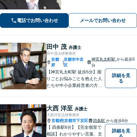
をサポート
電話でお問い合わせ
メールでお問い合わせ
田中 茂
弁護士
田中茂法律事務所
神宮丸太町駅
から徒歩5
京都
京都市中京
|
府
区
分
【神宮丸太町駅 徒歩5分】困
詳細を見
りごとお悩みごとを抱えた人
る
たちや中小企業経営者の方々
に寄り添い、迅速、的確、丁
寧をモットーとして全力でそ
の解決にあたります。どんな
大西 洋至
弁護士
に困難でも、常に明るく、前
大西洋至法律事務所
向きな気持ちをもって、ご依
京都府
京都市下京区
四条駅
から徒歩6分
|
頼者様とともにより良い解決
【 四条駅6分】【完全個室で
詳細を見
を目指します。
相談】わかりやすい言葉、文
る