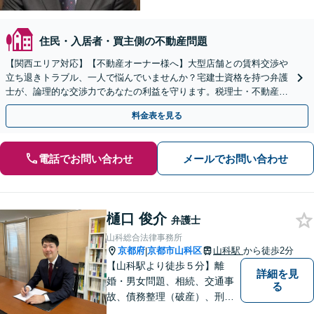
住民・入居者・買主側の不動産問題
【関西エリア対応】【不動産オーナー様へ】大型店舗との賃料交渉や
立ち退きトラブル、一人で悩んでいませんか？宅建士資格を持つ弁護
士が、論理的な交渉力であなたの利益を守ります。税理士・不動産鑑
定士等と連携し、複雑な案件もワンストップで解決へ。
料金表を見る
電話でお問い合わせ
メールでお問い合わせ
樋口 俊介
弁護士
山科総合法律事務所
京都府
京都市山科区
山科駅
から徒歩2分
|
【山科駅より徒歩５分】離
詳細を見
婚・男女問題、相続、交通事
る
故、債務整理（破産）、刑事
事件などの個人の法律相談か