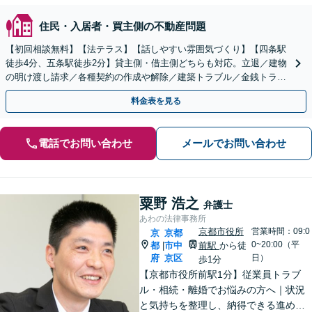
住民・入居者・買主側の不動産問題
【初回相談無料】【法テラス】【話しやすい雰囲気づくり】【四条駅
徒歩4分、五条駅徒歩2分】貸主側・借主側どちらも対応。立退／建物
の明け渡し請求／各種契約の作成や解除／建築トラブル／金銭トラブ
ルなど幅広く対応【夜間・休日面談】
料金表を見る
電話でお問い合わせ
メールでお問い合わせ
粟野 浩之
弁護士
あわの法律事務所
京都市役所
営業時間：09:0
京
京都
0~20:00（平
都
市中
前駅
から徒
|
府
京区
日）
歩1分
【京都市役所前駅1分】従業員トラブ
ル・相続・離婚でお悩みの方へ｜状況
と気持ちを整理し、納得できる進め方