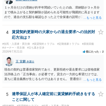
植え等で供養する「プランター葬」や、ペット霊園等への納骨を検討
されるのが確実かと思います。
１ヶ月分だけの滞納が約半年間続いていたとの由、滞納額が３ヶ月分
まで積み上がると契約解除が認められる可能性が飛躍的に高まります
ので、過去の支払額を確認なさった上で全保連の説明が正しければ、
全部又は一部を支払うのが最善の方法です。 約半年間も放置されてい
た理由は気になるところですが、中身のある返答は期待できないと思
います。
4
賃貸契約更新時の大家からの退去要求への法的対
応方法は？
#住民・入居者・買主側
#賃貸契約トラブル
#定期借家トラブル
#原状回復
#オーナー・売主側
#立ち退き交渉
2026年7月21日
役にたった
2
王 宣麟
弁護士
現在の契約は普通借家契約であり、更新拒絶や退去要求には借地借家
法28条上の「正当事由」が必要です。貸主の一方的な希望だけでは、
直ちに退去義務が生じるものではありません。 普通借家契約から定期
借家契約への切り替えは、既存の普通借家契約を合意解約したうえで
新たな定期借家契約を締結する形になりますが、これは任意の合意が
前提であり、借主が同意しなければ成立しません。 12年間の居住実
5
連帯保証人が本人確定前に賃貸解約手続きをする
績、子どもの学校や地域とのつながり、転居費用の準備が困難な事情
ことに関して
などは、借主側の強い居住継続の必要性として正当事由判断において
#契約解除
#賃貸契約トラブル
#住民・入居者・買主側