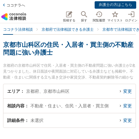
弁護士の方はこちら
ココナラへ
投稿する
探す
閲覧履歴
マイリスト
ログイン
ココナラ法律相談
京都府で法律相談できる弁護士
京都市で法律相談で
京都市山科区の住民・入居者・買主側の不動産
問題に強い弁護士
京都府の京都市山科区で住民・入居者・買主側の不動産問題に強い弁護士が2名
見つかりました。休日面談や夜間面談に対応している弁護士なども掲載中。不
動産・住まいに関係する立ち退き交渉や家賃交渉、不動産契約解除等の細かな
分野での絞り込み検索もでき便利です。特に山科総合法律事務所の山田 博司弁
護士や山科総合法律事務所の樋口 俊介弁護士のプロフィール情報や弁護士費
エリア
京都府、京都市山科区
変更
用、強みなどが注目されています。『京都市山科区で土日や夜間に発生した住
民・入居者・買主側の不動産問題のトラブルを今すぐに弁護士に相談したい』
相談内容
不動産・住まい、住民・入居者・買主側
変更
『住民・入居者・買主側の不動産問題のトラブル解決の実績豊富な近くの弁護
士を検索したい』『初回相談無料で住民・入居者・買主側の不動産問題を法律
相談できる京都市山科区内の弁護士に相談予約したい』などでお困りの相談者
詳細条件
未選択
変更
さんにおすすめです。