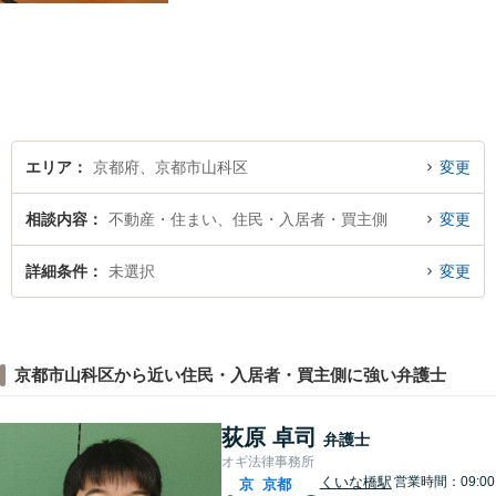
ら、企業法務などの法人の法
律相談まで幅広く取り扱って
います。全力でサポートいた
しますので、お困りごとがご
ざいましたらぜひご相談くだ
さい。
エリア
京都府、京都市山科区
変更
相談内容
不動産・住まい、住民・入居者・買主側
変更
詳細条件
未選択
変更
京都市山科区から近い住民・入居者・買主側に強い弁護士
荻原 卓司
弁護士
オギ法律事務所
くいな橋駅
営業時間：09:00
京
京都