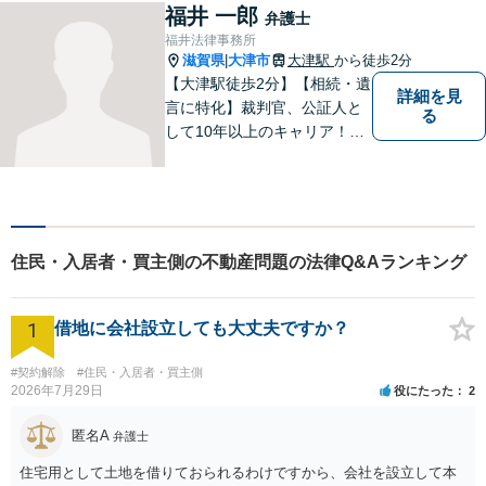
福井 一郎
弁護士
福井法律事務所
滋賀県
大津市
大津駅
から徒歩2分
|
【大津駅徒歩2分】【相続・遺
詳細を見
言に特化】裁判官、公証人と
る
して10年以上のキャリア！親
族の人間関係に配慮し、先を
見据えながら、最大限依頼者
様の利益を守ります。皆様の
抱えるお気持ちやご希望をぜ
ひお聞かせください！
住民・入居者・買主側の不動産問題の法律Q&Aランキング
1
借地に会社設立しても大丈夫ですか？
#契約解除
#住民・入居者・買主側
2026年7月29日
役にたった
2
匿名A
弁護士
住宅用として土地を借りておられるわけですから、会社を設立して本