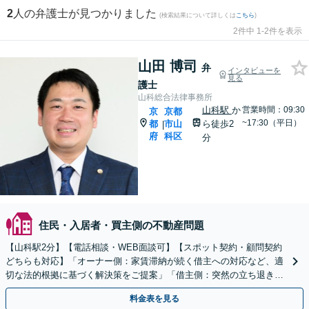
2
人の弁護士が見つかりました
(検索結果について詳しくは
こちら
)
2件中 1-2件を表示
山田 博司
弁
インタビューを
見る
護士
山科総合法律事務所
山科駅
か
営業時間：09:30
京
京都
~17:30（平日）
都
市山
ら徒歩2
|
府
科区
分
住民・入居者・買主側の不動産問題
【山科駅2分】【電話相談・WEB面談可】【スポット契約・顧問契約
どちらも対応】「オーナー側：家賃滞納が続く借主への対応など、適
切な法的根拠に基づく解決策をご提案」「借主側：突然の立ち退き要
求や家賃増額など、賃貸に関するお困りごとはご相談を」
料金表を見る