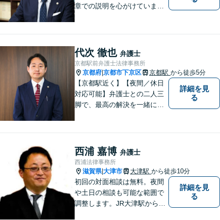
章での説明を心がけていま
す。相談内容が明確な方はも
ちろんのこと、漠然と不安を
抱えている方も、まずは、お
気軽にご相談下さい。
代次 徹也
弁護士
京都駅前弁護士法律事務所
京都府
京都市下京区
京都駅
から徒歩5分
|
【京都駅近く】【夜間／休日
詳細を見
対応可能】弁護士との二人三
る
脚で、最高の解決を一緒に目
指しましょう。刑事事件／交
通事故／離婚問題／借金問題
／相続問題など、幅広く対応
可能です。【地域に根ざした
西浦 嘉博
弁護士
弁護士】まずは当事務所の無
西浦法律事務所
料法律相談をご体験くださ
滋賀県
大津市
大津駅
から徒歩10分
|
い。
初回の対面相談は無料。夜間
詳細を見
や土日の相談も可能な範囲で
る
調整します。JR大津駅から徒
歩10分、京阪大津線上栄町駅