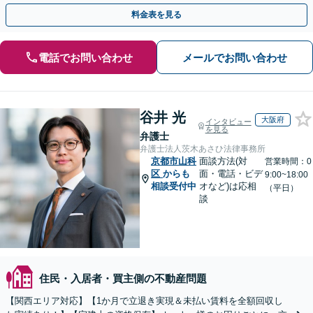
門チームで正当な権利を守ります【顧問先企業60社超】
料金表を見る
電話でお問い合わせ
メールでお問い合わせ
谷井 光
大阪府
インタビュー
を見る
弁護士
弁護士法人茨木あさひ法律事務所
京都市山科
面談方法(対
営業時間：0
区
からも
面・電話・ビデ
9:00~18:00
相談受付中
オなど)は応相
（平日）
談
住民・入居者・買主側の不動産問題
【関西エリア対応】【1か月で立退き実現＆未払い賃料を全額回収し