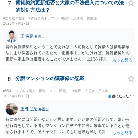
す。 その後、建物を平屋に立て替えた場合であっても、貸主の承諾を
7
賃貸契約更新拒否と大家の不法侵入についての法
得ているのであれば、単純に費用を捻出した側に平屋の所有権が帰属
的対処方法は？
する、という話になるわけでもないように思います。 そのため、現
#立ち退き交渉
#賃貸契約トラブル
#住民・入居者・買主側
状、解体費用を負担することが明確な案件ではないため、まずは相手
2026年7月27日
に請求の根拠（なぜ当方が平屋の解体費用を負担しなければならない
のか）を確認されてみてはいかがでしょうか。
王 宣麟
弁護士
普通賃貸借契約ということであれば、大前提として賃借人は借地借家
法により保護されているため「正当事由」がなければ、賃貸借契約の
更新を家主側は拒否することができません。 上記を拝見する限り、通
常どおり賃料を支払い続けている状況であれば、単に「部屋の内部を
定期確認させてもらないこと」が直ちに正当事由に当たるとは思えま
せんので、更新拒絶を拒否される方向性でよろしいかと存じます。 そ
8
分譲マンションの議事録の記載
の交渉の中で、一定の金銭をもらえれば退去には応じる旨交渉をして
みるのはいかがでしょうか。 過去に賃借人の許可なく無断で賃貸人が
#近隣トラブル（隣人・騒音・ペット問題）
#住民・入居者・買主側
入室する行為自体は不法行為となり、また刑事的にも住居侵入罪が成
2026年7月13日
役にたった
1
立する可能性がありますので、これを理由に一定の金銭賠償を求める
のも一つでしょう。
肥田 弘昭
弁護士
特に法的には問題がないかと思います。ただ別の問題として、嫌がら
せ行為をしている者がマンション住民の中に高い確率でいることが懸
念されますので、その予防についても注意喚起等して貰うと良いかと
思います。ご参考にしてください。