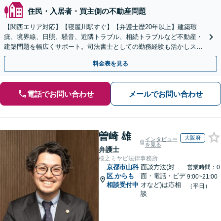
住民・入居者・買主側の不動産問題
【関西エリア対応】【寝屋川駅すぐ】【弁護士歴20年以上】建築瑕
疵、境界線、日照、騒音、近隣トラブル、相続トラブルなど不動産・
建築問題を幅広くサポート。司法書士としての勤務経験も活かしスム
ーズに対処。【初回相談無料】【夜間・休日の相談可能】
料金表を見る
電話でお問い合わせ
メールでお問い合わせ
曽崎 雄
大阪府
インタビュー
を見る
弁護士
桜之ミヤビ法律事務所
京都市山科
面談方法(対
営業時間：0
区
からも
面・電話・ビデ
9:00~21:00
相談受付中
オなど)は応相
（平日）
談