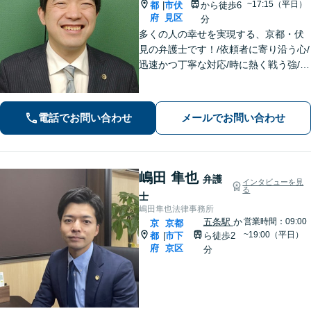
~17:15（平日）
都
市伏
から徒歩6
|
府
見区
分
多くの人の幸せを実現する、京都・伏
見の弁護士です！/依頼者に寄り沿う心/
迅速かつ丁寧な対応/時に熱く戦う強/解
決実績2000件以上
電話でお問い合わせ
メールでお問い合わせ
嶋田 隼也
弁護
インタビューを見
る
士
嶋田隼也法律事務所
五条駅
か
営業時間：09:00
京
京都
~19:00（平日）
都
市下
ら徒歩2
|
府
京区
分