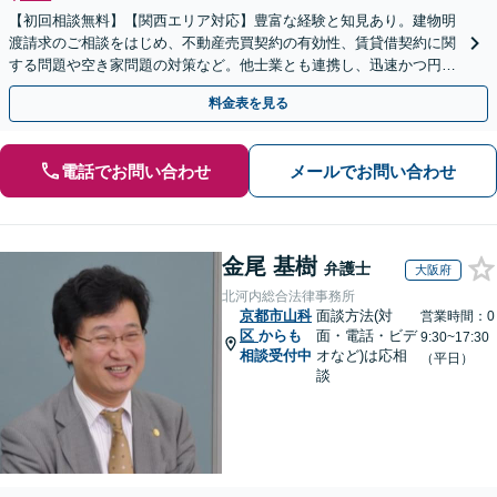
【初回相談無料】【関西エリア対応】豊富な経験と知見あり。建物明
渡請求のご相談をはじめ、不動産売買契約の有効性、賃貸借契約に関
する問題や空き家問題の対策など。他士業とも連携し、迅速かつ円滑
な解決を目指します【顧問契約】【西宮北口駅3分】
料金表を見る
電話でお問い合わせ
メールでお問い合わせ
金尾 基樹
弁護士
大阪府
北河内総合法律事務所
京都市山科
面談方法(対
営業時間：0
区
からも
面・電話・ビデ
9:30~17:30
相談受付中
オなど)は応相
（平日）
談