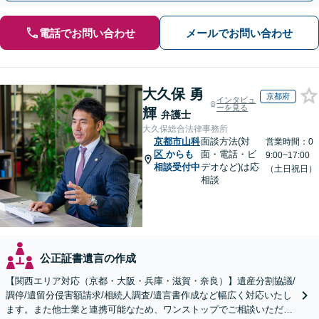
電話でお問い合わせ
メールでお問い合わせ
大久保 勇
京都府
インタビュ
ーを見る
輝
弁護士
大久保総合法律事務所
京都市山科
面談方法(対
営業時間：0
区
からも
面・電話・ビ
9:00~17:00
相談受付中
デオなど)は応
（土日祝日）
相談
公正証書遺言の作成
【関西エリア対応（京都・大阪・兵庫・滋賀・奈良）】遺産分割協議/
調停/遺留分侵害額請求/相続人調査/遺言書作成など幅広く対応いたし
ます。また他士業と連携可能なため、ワンストップでご相談いただけ