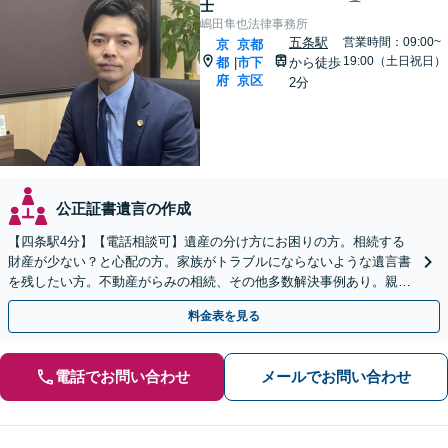
士
嶋田隼也法律事務所
五条駅
営業時間：09:00~
京
京都
19:00（土日祝日）
都
市下
から徒歩
|
府
京区
2分
公正証書遺言の作成
【四条駅4分】【電話相談可】遺産の分け方にお困りの方。相続する
財産が少ない？と心配の方。家族がトラブルにならないような遺言書
を残したい方。不動産がらみの相続、その他多数解決事例あり。親身
に対応します【夜間・休日面談】【初回相談無料】
料金表を見る
電話でお問い合わせ
メールでお問い合わせ