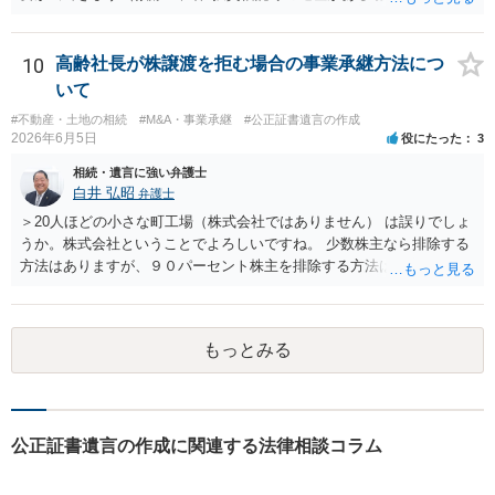
本人から弁護士に対し、「娘に進捗状況及び公正証書遺言の作成有
産についても相続分の割合で分けるのか、預貯金はある相続人に、株•
無・内容について説明してよい」旨を明確に伝えてもらい、委任状の
投資信託は他の相続人にというような分け方をするのか等について
写しを添付して、期限を区切って書面で回答を求めることが考えられ
は、相続人間で遺産分割協議により決める必要があります）。
10
高齢社長が株譲渡を拒む場合の事業承継方法につ
ます。それでも回答がない場合には、母親本人の意思能力や真意、兄
いて
による不当な関与の有無も含めて、別の弁護士に資料（遺言書案、委
#不動産・土地の相続
#M&A・事業承継
#公正証書遺言の作成
任状、母親の発言内容、弁護士との連絡履歴、兄とのやり取り等）を
2026年6月5日
役にたった
3
示して相談した方がよいように思います。
相続・遺言に強い弁護士
白井 弘昭
弁護士
＞20人ほどの小さな町工場（株式会社ではありません） は誤りでしょ
うか。株式会社ということでよろしいですね。 少数株主なら排除する
方法はありますが、９０パーセント株主を排除する方法は現実的にあ
りません。 事業承継や株譲渡を進めるには、社員全員で本人を説得す
るか、家族を説得して承継させるかしかないでしょう。 また、出資者
がいれば、全員で会社を辞めて新たな会社を立ち上げることも考えら
もっとみる
れます。 それか、しばらく我慢して、社長が没した後に相続人から承
継させるしかないように思えます。 私見ながらご参考まで。
公正証書遺言の作成に関連する法律相談コラム