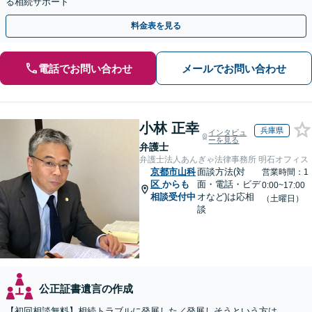
る相続サポート
料金表を見る
電話でお問い合わせ
メールでお問い合わせ
小林 正幸
兵庫県
インタビュ
ーを見る
弁護士
弁護士法人あんぎゃ法律事務所 明石オフィス
京都市山科
面談方法(対
営業時間：1
区
からも
面・電話・ビデ
0:00~17:00
相談受付中
オなど)は応相
（土曜日）
談
公正証書遺言の作成
【初回相談無料】相続トラブルに発展した／発展しそうという方は、