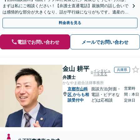
まずは私にご相談ください！【弁護士直通電話】親族間の話し合いで
は感情的な部分が大きくなり、話が平行線になりがちです。遺産の使
い込みもご相談ください。泥沼化する前にお電話ください。
料金表を見る
電話でお問い合わせ
メールでお問い合わせ
金山 耕平
兵庫県
インタビュ
ーを見る
弁護士
かなやま総合法律事務所
営業時
京都市山科
面談方法(対面・
区
からも相
電話・ビデオな
間：本日
談受付中
ど)は応相談
定休日