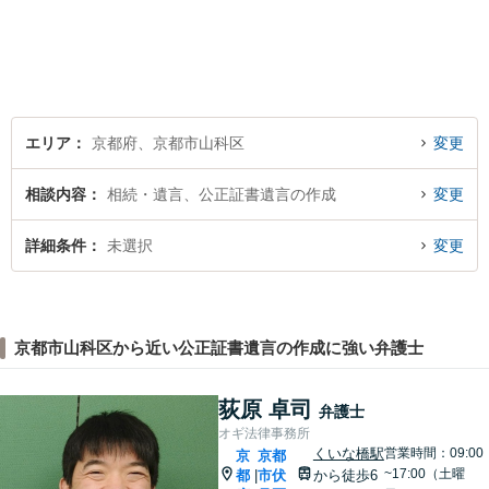
律相談まで幅広く取り扱って
います。全力でサポートいた
しますので、お困りごとがご
ざいましたらぜひご相談くだ
さい。
エリア
京都府、京都市山科区
変更
相談内容
相続・遺言、公正証書遺言の作成
変更
詳細条件
未選択
変更
京都市山科区から近い公正証書遺言の作成に強い弁護士
荻原 卓司
弁護士
オギ法律事務所
くいな橋駅
営業時間：09:00
京
京都
~17:00（土曜
都
市伏
から徒歩6
|