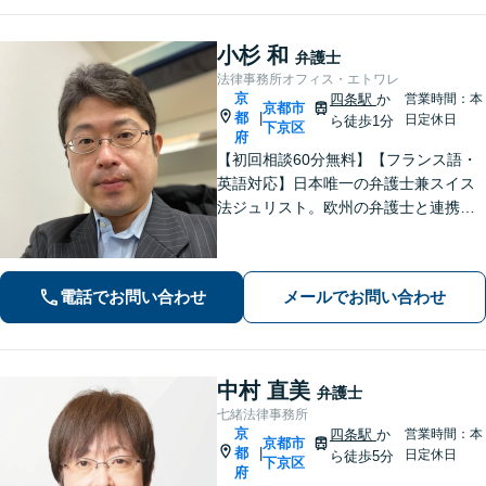
小杉 和
弁護士
法律事務所オフィス・エトワレ
京
四条駅
か
営業時間：本
京都市
都
|
日定休日
ら徒歩1分
下京区
府
【初回相談60分無料】【フランス語・
英語対応】日本唯一の弁護士兼スイス
法ジュリスト。欧州の弁護士と連携し
クロスボーダーで支援。最後まで粘り
強く寄り添います！在欧州資産の引き
上げ／英仏日契約法務／ハーグ条約案
電話でお問い合わせ
メールでお問い合わせ
件などお任せ【WEB対応｜休日・夜間
相談可】
中村 直美
弁護士
七緒法律事務所
京
四条駅
か
営業時間：本
京都市
都
|
日定休日
ら徒歩5分
下京区
府