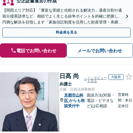
公正証書遺言の作成
【関西エリア対応】「豊富な実績と信頼される解決力」遺産分割や遺
留分侵害請求など、相続でよく生じる紛争ポイントを的確に把握し、
円満な解決を目指します「家族信託制度を活用した財産管理・承継プ
ランのご提案」「次世代へ想いを託す円滑な事業承継」
料金表を見る
電話でお問い合わせ
メールでお問い合わせ
日髙 尚
大阪府
インタビュー
を見る
弁護士
大園・日髙法律事務所
営業時
京都市山科
面談方法(対面・
区
からも相
電話・ビデオな
間：本日
談受付中
ど)は応相談
定休日