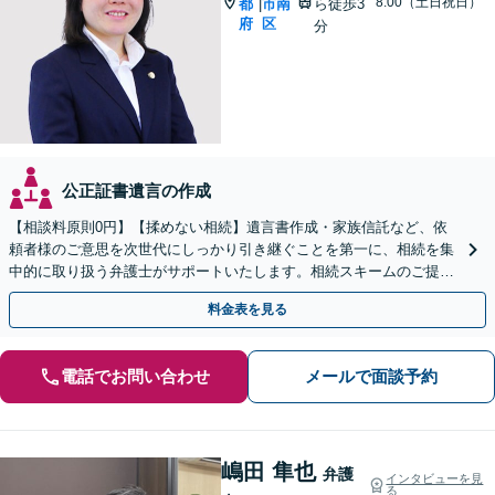
8:00（土日祝日）
都
市南
ら徒歩3
|
府
区
分
公正証書遺言の作成
【相談料原則0円】【揉めない相続】遺言書作成・家族信託など、依
頼者様のご意思を次世代にしっかり引き継ぐことを第一に、相続を集
中的に取り扱う弁護士がサポートいたします。相続スキームのご提案
から遺言執行まで責任を持って対応させていただきます。
料金表を見る
電話でお問い合わせ
メールで面談予約
嶋田 隼也
弁護
インタビューを見
る