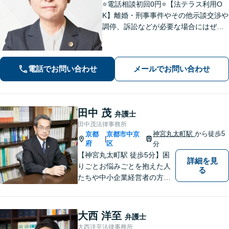
⭐️電話相談初回0円⭐️【法テラス利用O
K】離婚・刑事事件やその他示談交渉や
調停、訴訟などが必要な場合にはぜひ
ご相談ください。相談者さまに寄り添
い丁寧な対応「相談しやすい弁護士」
であることを心がけています【弁護士
電話でお問い合わせ
メールでお問い合わせ
歴15年以上】【四条烏丸5分】
田中 茂
弁護士
田中茂法律事務所
神宮丸太町駅
から徒歩5
京都
京都市中京
|
府
区
分
【神宮丸太町駅 徒歩5分】困
詳細を見
りごとお悩みごとを抱えた人
る
たちや中小企業経営者の方々
に寄り添い、迅速、的確、丁
寧をモットーとして全力でそ
の解決にあたります。どんな
大西 洋至
弁護士
に困難でも、常に明るく、前
大西洋至法律事務所