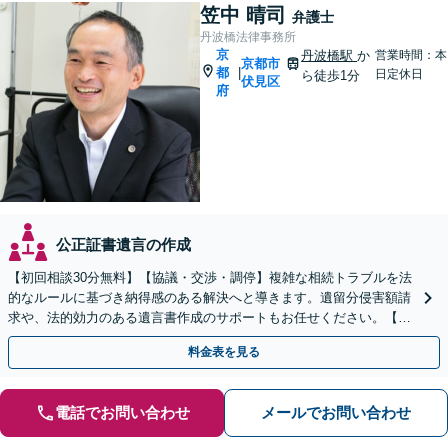
笠中 晴司
弁護士
丹波橋法律事務所
京
丹波橋駅
か
営業時間：本
京都市
都
|
日定休日
ら徒歩1分
伏見区
府
公正証書遺言の作成
【初回相談30分無料】【協議・交渉・調停】複雑な相続トラブルを法
的なルールに基づき納得感のある解決へと導きます。遺留分侵害額請
求や、法的効力のある遺言書作成のサポートもお任せください。【京
阪丹波橋駅徒歩1分】【初回相談無料】
料金表を見る
電話でお問い合わせ
メールでお問い合わせ