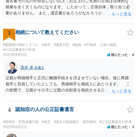
遺言書そのものが存在しない以上，お父上のご兄弟の主張は法律的な
根拠を全く欠くものになります。 したがって，主張自体，取り合う必
要がありません。 また，遺言書があろうがなかろうが，お父上のご兄
弟と面会しなければならない義務はもともとありません。 峰岸先生の
ご回答にもありますが， 代理人弁護士をたてて，その弁護士から相手
方に対して， ・相続に関する主張は法的根拠がなく，一切応じないこ
3
相続について教えてください
と ・今後一切の連絡をしてこないでほしいこと ・連絡を継続してくる
ようであれば警察への通報や法的措置も辞さないこと などを記載した
#家族間の相続トラブル
#遺言
#遺産分割
#協議
#不動産・土地の相続
書面を発送してもらうことがよろしいように思います。
#公正証書遺言の作成
2023年8月5日
役にたった
4
清水 卓
弁護士
父親が再婚相手と正式に離婚手続きを済ませていない場合、仮に再婚
相手と別居していたとしても、再婚相手も相続人にあたります。 こ
の状態で、父親がその子に父親の全財産を相続させる旨の公正証書遺
言を残した場合、一旦は子が父親の全財産を相続することになります
が、再婚相手の遺留分を侵害しているため、再婚相手から相続人
（子）に対して遺留分侵害額請求権が行使される可能性があります。
4
認知症の人の公正証書遺言
お悩みのようであれば、問題の当事者であるお父様本人がお住まい
の地域等の弁護士に直接相談してみるのが望ましいように思います。
#認知症・意思疎通不能
#遺言
#遺言の真偽鑑定・遺言無効
#公正証書遺言の作成
【参考】民法 （遺留分侵害額の請求） 第千四十六条 遺留分権利者及
2023年6月2日
役にたった
3
びその承継人は、受遺者（特定財産承継遺言により財産を承継し又は