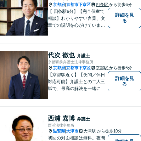
向きな気持ちをもって、ご依
京都府
京都市下京区
四条駅
から徒歩6分
|
頼者様とともにより良い解決
【 四条駅6分】【完全個室で
詳細を見
を目指します。
相談】わかりやすい言葉、文
る
章での説明を心がけていま
す。相談内容が明確な方はも
ちろんのこと、漠然と不安を
抱えている方も、まずは、お
気軽にご相談下さい。
代次 徹也
弁護士
京都駅前弁護士法律事務所
京都府
京都市下京区
京都駅
から徒歩5分
|
【京都駅近く】【夜間／休日
詳細を見
対応可能】弁護士との二人三
る
脚で、最高の解決を一緒に目
指しましょう。刑事事件／交
通事故／離婚問題／借金問題
／相続問題など、幅広く対応
可能です。【地域に根ざした
西浦 嘉博
弁護士
弁護士】まずは当事務所の無
西浦法律事務所
料法律相談をご体験くださ
滋賀県
大津市
大津駅
から徒歩10分
|
い。
初回の対面相談は無料。夜間