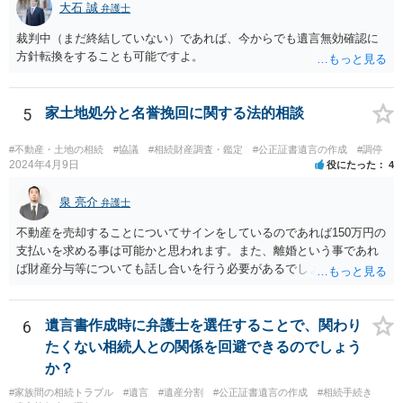
相続分の指定を受けた相続人を含む。以下この章において同じ。）又
大石 誠
弁護士
は受贈者に対し、遺留分侵害額に相当する金銭の支払を請求すること
裁判中（まだ終結していない）であれば、今からでも遺言無効確認に
ができる。
方針転換をすることも可能ですよ。
5
家土地処分と名誉挽回に関する法的相談
#不動産・土地の相続
#協議
#相続財産調査・鑑定
#公正証書遺言の作成
#調停
2024年4月9日
役にたった
4
泉 亮介
弁護士
不動産を売却することについてサインをしているのであれば150万円の
支払いを求める事は可能かと思われます。また、離婚という事であれ
ば財産分与等についても話し合いを行う必要があるでしょう。 細かい
事情をお伺いする必要もあるかと思われますので、一度お近くの弁護
士事務所へご相談されると良いでしょう。
6
遺言書作成時に弁護士を選任することで、関わり
たくない相続人との関係を回避できるのでしょう
か？
#家族間の相続トラブル
#遺言
#遺産分割
#公正証書遺言の作成
#相続手続き