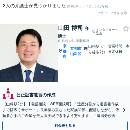
2
人の弁護士が見つかりました
(検索結果について詳しくは
こちら
)
2件中 1-2件を表示
山田 博司
弁
インタビューを
見る
護士
山科総合法律事務所
京
山科駅
か
営業時間：本
京都市
都
|
日定休日
ら徒歩2分
山科区
府
公正証書遺言の作成
【山科駅2分】【電話相談・WEB面談可】「遺産分割から遺言書作成
まで幅広くサポート」長年積み重なった家族関係に配慮しながら、依
頼者さまのご希望を最大限実現できるよう努めます。「遺留分侵害額
請求／相続放棄／不動産・株式の相続／年金分割ほか」
料金表を見る