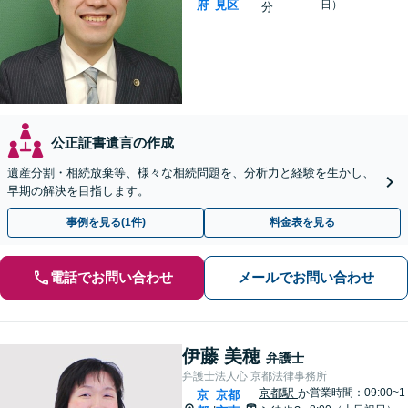
府
見区
日）
分
公正証書遺言の作成
遺産分割・相続放棄等、様々な相続問題を、分析力と経験を生かし、
早期の解決を目指します。
事例を見る(1件)
料金表を見る
電話でお問い合わせ
メールでお問い合わせ
伊藤 美穂
弁護士
弁護士法人心 京都法律事務所
京都駅
か
営業時間：09:00~1
京
京都