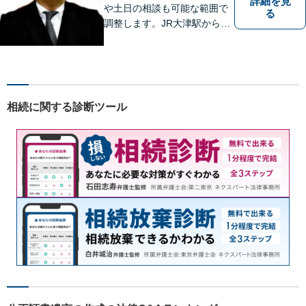
詳細を見
や土日の相談も可能な範囲で
る
調整します。JR大津駅から徒
歩10分、京阪大津線上栄町駅
から徒歩4分、大津赤十字病院
の前になります。 【滋賀県２
位 弁護士ドットコムランキ
ング（2024年7月-2026年7月
相続に関する診断ツール
現在）】