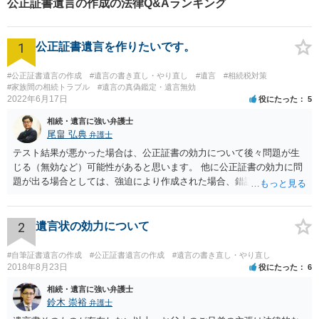
公正証書遺言の作成の法律Q&Aランキング
1
公正証書遺言を作りたいです。
#公正証書遺言の作成
#遺言の書き直し・やり直し
#遺言
#相続税対策
#家族間の相続トラブル
#遺言の真偽鑑定・遺言無効
2022年6月17日
役にたった
5
相続・遺言に強い弁護士
尾畠 弘典
弁護士
テスト結果が悪かった場合は、公正証書の効力について後々問題が生
じる（無効など）可能性があると思います。 他に公正証書の効力に問
題が出る場合としては、強迫により作成された場合、錯誤（勘違い）
の場合などがあります。 遺言の対象となる財産の多寡などにもよりま
すが、弁護士に作成を依頼する場合は、１０～数十万円程度になるケ
ースが多いと思います。 報酬体系は、弁護士ごとに異なりますので一
2
遺言状の効力について
律の基準はありません。
#自筆証書遺言の作成
#公正証書遺言の作成
#遺言の書き直し・やり直し
2018年8月23日
役にたった
6
相続・遺言に強い弁護士
鈴木 崇裕
弁護士