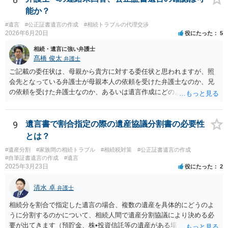
能か？
#遺言
#公正証書遺言の作成
#相続トラブルの代理交渉
2026年6月20日
役にたった
5
相続・遺言に強い弁護士
髙橋 俊太
弁護士
ご記載の委任状は、母親から貴方に対する委任状と思われますが、照
会先となっている弁護士が母親本人の依頼を受けた弁護士なのか、兄
の依頼を受けた弁護士なのか、あるいは遺言作成にどのような立場で
関与しているのかによって、説明を求められる範囲は変わり得るもの
と思われます。 仮に、その弁護士が母親本人から依頼を受けているの
であれば、母親本人に対する報告義務が問題となります。母親が貴方
9
遺言書で割合指定の際の遺産協議分割書の必要性
に一任する旨を明確に伝えており、委任状の内容にも、弁護士との連
とは？
絡、進捗確認、公正証書遺言の作成有無や控えの確認等が含まれてい
#遺産分割
#家族間の相続トラブル
#相続税対策
#公正証書遺言の作成
るのであれば、貴方から進捗状況等の説明を求める余地はあります。
#自筆証書遺言の作成
#遺言
他方で、その弁護士が兄の依頼を受けた弁護士である場合には、兄の
2025年3月23日
役にたった
2
代理人という立場になりますので、貴方や母親に対して当然に進捗状
況を報告する義務があるとは限りません。また、親族間で利害対立が
清水 卓
弁護士
ある可能性がある場合、守秘義務や本人意思確認の観点から、委任状
があるとしても直ちに内容を開示しないこともあり得ます。 公正証書
相続分を割合で指定した遺言の場合、複数の遺産を具体的にどうのよ
遺言が作成済みである場合でも、生前にその存在や内容を誰に開示す
うに分割するのかについて、相続人間で遺産分割協議により決める必
るかは、基本的には遺言者本人の意思による問題です。まずは、母親
要が出てきます（預貯金、株•投資信託等の遺産がある場合に、どの遺