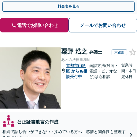
ます。【土日夜間対応】
料金表を見る
電話でお問い合わせ
メールでお問い合わせ
粟野 浩之
弁護士
京都府
あわの法律事務所
営業時
京都市山科
面談方法(対面・
区
からも相
電話・ビデオな
間：本日
談受付中
ど)は応相談
定休日
公正証書遺言の作成
相続で話し合いができない・揉めている方へ｜感情と関係性も整理す