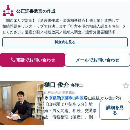
公正証書遺言の作成
【関西エリア対応】【遺言書作成・出張相談対応】他士業と連携して
相続問題をワンストップで解決します「行方不明の相続人調査もお任
せください」遺産分割／相続放棄／相続人調査／遺留分侵害額請求／
登記など【休日・夜間面談可】【分割払い対応】
料金表を見る
電話でお問い合わせ
メールでお問い合わせ
樋口 俊介
弁護士
山科総合法律事務所
京都府
京都市山科区
山科駅
から徒歩2分
|
【山科駅より徒歩５分】離
詳細を見
婚・男女問題、相続、交通事
る
故、債務整理（破産）、刑事
事件などの個人の法律相談か
ら、企業法務などの法人の法