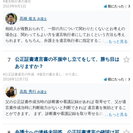
#遺言執行者の選任
2023年9月1日
役にたった
3
髙橋 俊太
弁護士
相続人が複数おられて、一部の方について関わりたくないとお考えの
場合は、関わってもよい方を遺言執行者にしておくという方法も考え
られます。もちろん、弁護士を遺言執行者に指定することもできます
が、（関わってもよい）相続人を遺言執行者に指定しておいて、その
方に再委任の権限を付与しておくという方法もあります。 一度、弁護
士に直接ご相談されることをお勧めいたします。
7
公正証書遺言書の不服申し立てをして、勝ち目は
ありますか？
#公正証書遺言の作成
#遺言の書き直し・やり直し
2018年12月7日
役にたった
3
高島 秀行
弁護士
父の公正証書作成当時の診断書や看護記録があれば 取寄せて、父が遺
言書作成当時に判断能力がないと判断できれば 遺言書を無効とするこ
とができます。 まず、診断書や看護記録を取り寄せるのが重要となり
ます。 ご自分で取り寄せるか、弁護士に取り寄せてもらうかしたらよ
いと思います。
8
弁護士への連絡未回答、公正証書遺言の確認は可