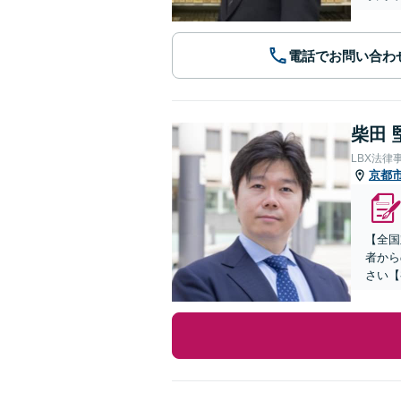
電話でお問い合わ
柴田 
LBX法律
京都
【全国
者から
さい【