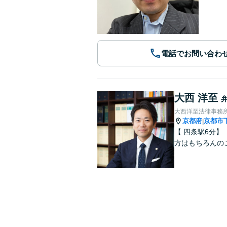
電話でお問い合わ
大西 洋至
大西洋至法律事務
京都府
京都市
|
【 四条駅6分
方はもちろんの