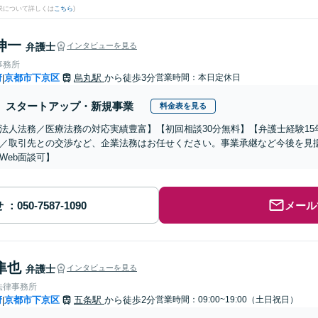
果について詳しくは
こちら
)
伸一
弁護士
インタビューを見る
事務所
府
京都市下京区
烏丸駅
から徒歩3分
営業時間：本日定休日
|
スタートアップ・新規事業
料金表を見る
法人法務／医療法務の対応実績豊富】【初回相談30分無料】【弁護士経験1
／取引先との交渉など、企業法務はお任せください。事業承継など今後を見
Web面談可】
せ
メール
隼也
弁護士
インタビューを見る
法律事務所
府
京都市下京区
五条駅
から徒歩2分
営業時間：09:00~19:00（土日祝日）
|