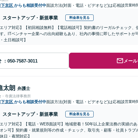
市下京区
からも相談受付中
面談方法(対面・電話・ビデオなど)は応相談
営業時
スタートアップ・新規事業
料金表を見る
エリア対応】【初回相談無料】【電話相談可】契約書のリーガルチェック、債
す。ITベンチャー企業への出向経験もあり、社内の事情に即したサポートが
・土日相談可】
せ
メール
進太朗
弁護士
倉・寺廣法律事務所
市下京区
からも相談受付中
面談方法(対面・電話・ビデオなど)は応相談
営業時
スタートアップ・新規事業
料金表を見る
エリア対応】【電話・WEB面談可】地域密着！50年以上企業法務の実績の
オン可】契約書・就業規則等の作成・チェック、取引先・顧客・社員トラブ
休日・夜間対応】