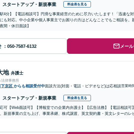
スタートアップ・新規事業
料金表を見る
駅4分】【電話相談可】円滑な事業経営のために尽力いたします！「迅速な
にも対応。中小企業や個人事業主でお困りの方はどんなことでもご相談を。
夜間・休日面談】
せ
メール
大地
弁護士
ル法律事務所
市下京区
からも相談受付中
面談方法(対面・電話・ビデオなど)は応相談
営業時
スタートアップ・新規事業
料金表を見る
応可【Web面談可】【博報堂での企業内弁護士】【広告法務】【電話相談可】Yo
、新規事業の立ち上げ、事業承継、株式譲渡、英文契約書・英文レターのレ