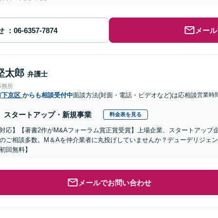
せ
メール
堅太郎
弁護士
事務所
市下京区
からも相談受付中
面談方法(対面・電話・ビデオなど)は応相談
営業時
スタートアップ・新規事業
料金表を見る
対応】【著書2作がM&Aフォーラム賞正賞受賞】上場企業、スタートアップ
のご相談多数。M＆Aを仲介業者に丸投げしていませんか？デューデリジェ
初回無料】
メールでお問い合わせ