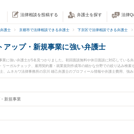
法律相談を投稿する
弁護士を探す
法律Q
弁護士
京都市で法律相談できる弁護士
下京区で法律相談できる弁護士
トアップ・新規事業に強い弁護士
事業に強い弁護士が5名見つかりました。初回面談無料や休日面談に対応している
・リーガルチェック、雇用契約書・就業規則作成等の細かな分野での絞り込み検索も
護士、ムネカワ法律事務所の宗川 雄己弁護士のプロフィール情報や弁護士費用、強
のトラブルを今すぐに弁護士に相談したい』『スタートアップ・新規事業のトラブ
法律相談できる京都市下京区内の弁護士に相談予約したい』などでお困りの相談者
・新規事業