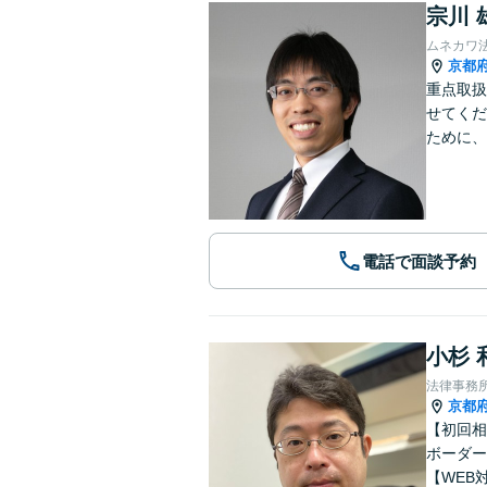
宗川 
ムネカワ
京都
重点取扱
せてくだ
ために、
電話で面談予約
小杉 
法律事務
京都
【初回相
ボーダー
【WEB