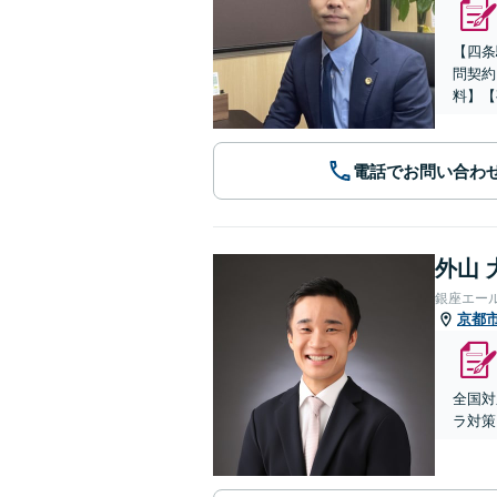
【四条
問契約
料】【
電話でお問い合わ
外山 
銀座エー
京都
全国対
ラ対策