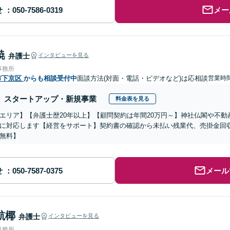
せ
メー
暁
弁護士
インタビューを見る
事務所
市下京区
からも相談受付中
面談方法(対面・電話・ビデオなど)は応相談
営業時
スタートアップ・新規事業
料金表を見る
エリア】【弁護士歴20年以上】【顧問契約は年間20万円～】神社仏閣や不
に対応します【経営をサポート】契約書の確認から未払い残業代、売掛金回
無料】
せ
メール
航椰
弁護士
インタビューを見る
事務所