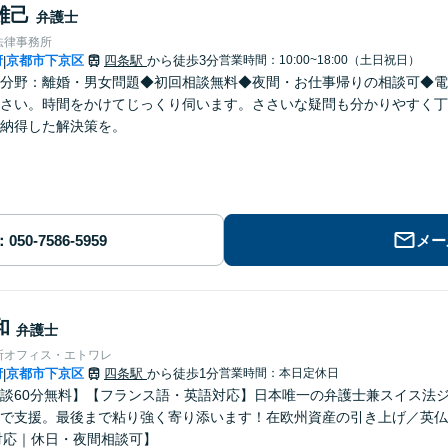
雄己
弁護士
法律事務所
府
京都市下京区
四条駅
から徒歩3分
営業時間：10:00~18:00（土日祝日）
|
分野：離婚・男女問題◆初回相談無料◆夜間・お仕事帰りの相談可◆電
さい。時間をかけてじっくり伺います。ささいな疑問も分かりやすく丁
納得した解決策を。
メー
和
弁護士
所オフィス・エトワレ
府
京都市下京区
四条駅
から徒歩1分
営業時間：本日定休日
|
談60分無料】【フランス語・英語対応】日本唯一の弁護士兼スイス法
で支援。最後まで粘り強く寄り添います！在欧州資産の引き上げ／英仏
対応｜休日・夜間相談可】