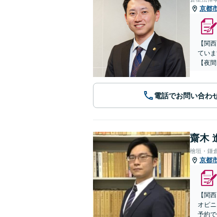
京都
【関西
ていま
【夜間
電話でお問い合わ
齋木 
檜垣・鎌
京都
【関西
オピニ
予約で