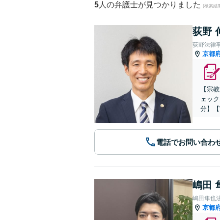
5
人の弁護士が見つかりました
(検索結
荻野 
荻野法律
京都
【宗教
ェック
分】【
電話でお問い合わ
嶋田 
嶋田隼也
京都