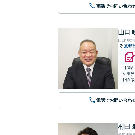
電話でお問い合わ
山口 
山口法律
京都
【関西
い業界
回面談
電話でお問い合わ
村田 
蒼星法律