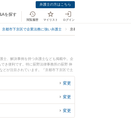
弁護士の方はこちら
&Aを探す
閲覧履歴
マイリスト
ログイン
京都市下京区で企業法務に強い弁護士
京都市下京区でスタートアップ・新規
弁護士、解決事例を持つ弁護士なども掲載中。企
でき便利です。特に荻野法律事務所の荻野 伸
みなどが注目されています。『京都市下京区で土
ル解決の実績豊富な近くの弁護士を検索したい』
さんにおすすめです。
変更
変更
変更