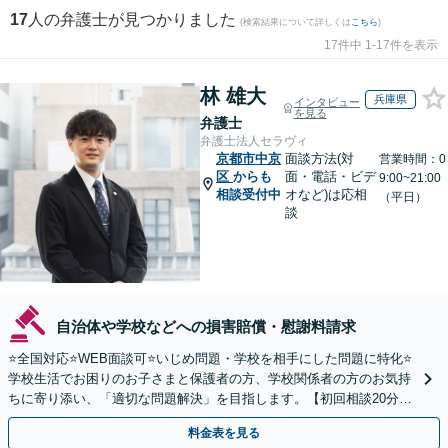
17
人の弁護士が見つかりました
(検索結果について詳しくは
こちら
)
17件中 1-17件を表示
林 雄大
兵庫県
インタビュー
を見る
弁護士
弁護士法人セラヴィ
京都市中京
面談方法(対
営業時間：0
区
からも
面・電話・ビデ
9:00~21:00
相談受付中
オなど)は応相
（平日）
談
自治体や学校などへの損害賠償・慰謝料請求
⭐️全国対応⭐️WEB面談可⭐️いじめ問題・学校を相手にした問題に特化⭐️
学校生活でお困りのお子さまと保護者の方、学校関係者の方のお気持
ちに寄り添い、「適切な問題解決」を目指します。【初回相談20分無
料】
料金表を見る