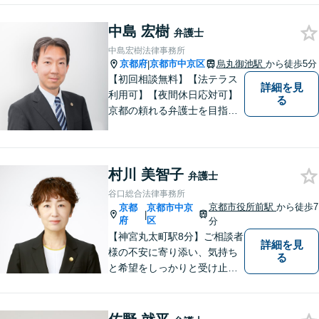
ラブル防止に。皆様のお困り
ごとに真摯に向き合い、問題
中島 宏樹
弁護士
解決へと導いてまいります。
中島宏樹法律事務所
まずはご相談ください。
京都府
京都市中京区
烏丸御池駅
から徒歩5分
|
【初回相談無料】【法テラス
詳細を見
利用可】【夜間休日応対可】
る
京都の頼れる弁護士を目指し
ています。目線は低く、志は
高くをモットーに豊富な知識
と経験であなたの声を形にし
村川 美智子
ます。
弁護士
谷口総合法律事務所
京都市役所前駅
から徒歩7
京都
京都市中京
|
府
区
分
【神宮丸太町駅8分】ご相談者
詳細を見
様の不安に寄り添い、気持ち
る
と希望をしっかりと受け止め
ます。解決の道筋を丁寧に示
し、納得と安心につながるよ
う真摯にサポートします。ど