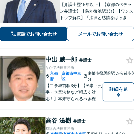
【弁護士歴15年以上】【京都のベテラ
ン弁護士】【烏丸御池駅3分】【ワンス
トップ解決】「法律と感情をはっきり
分けたスタイル」で問題解決へ。離婚
問題、新型コロナが原因の借金、不動
電話でお問い合わせ
メールでお問い合わせ
産問題なども幅広く対応【女性弁護士
も在籍】【初回相談30分無料】
中出 威一郎
弁護士
なかで法律事務所
京都市役所前駅
から徒歩8
京都
京都市中京
|
府
区
分
【二条城前駅3分】【民事・刑
詳細を見
事・企業法務など幅広く対
る
応！】本来守られるべき権
利・利益を失うことが無いよ
う、これまでの経験を活かし
弁護してまいります。お一人
高谷 滋樹
弁護士
お一人の心情に寄り添いま
都総合法律事務所
す。まずはご相談ください。