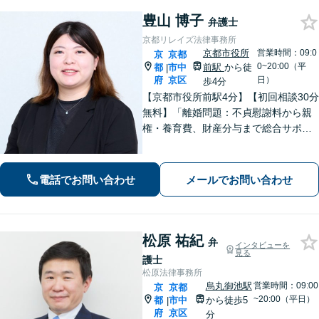
豊山 博子
弁護士
京都リレイズ法律事務所
京都市役所
営業時間：09:0
京
京都
0~20:00（平
都
市中
前駅
から徒
|
府
京区
日）
歩4分
【京都市役所前駅4分】【初回相談30分
無料】「離婚問題：不貞慰謝料から親
権・養育費、財産分与まで総合サポー
ト」「法人破産：会社の状況に応じた
最適な手続きをご提案」おひとりで抱
えて諦める前に、まずはあなたのご希
電話でお問い合わせ
メールでお問い合わせ
望をお聞かせください【休日・夜間相
談可】
松原 祐紀
弁
インタビューを
見る
護士
松原法律事務所
烏丸御池駅
営業時間：09:00
京
京都
~20:00（平日）
都
市中
から徒歩5
|
府
京区
分