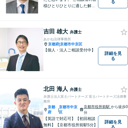
る
様ひとりひとりに適した解決
策を模索し、オーダーメード
のリーガルサービスをご提供
いたします。
吉田 雄大
弁護士
あかね法律事務所
京都府
京都市中京区
|
【個人・法人ご相談受付中】
詳細を見
る
北田 海人
弁護士
弁護士法人富士パートナーズ 富士パートナーズ法律事
務所
京都市役所前駅
から徒歩0
京都
京都市中京
|
府
区
分
【英語で対応可】【初回相談
詳細を見
無料】【京都市役所前駅5分】
る