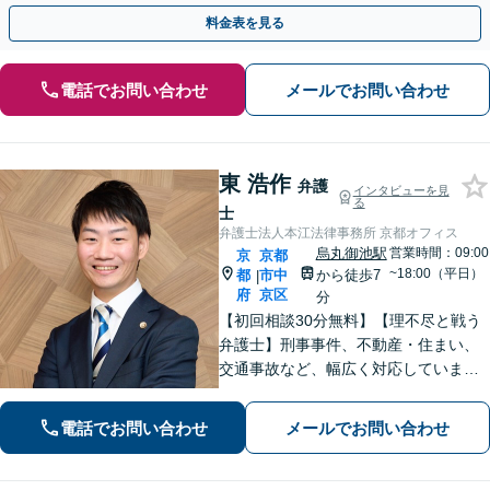
組織の動きを見据えて解決策をご提案【オンライン可】
料金表を見る
電話でお問い合わせ
メールでお問い合わせ
東 浩作
弁護
インタビューを見
る
士
弁護士法人本江法律事務所 京都オフィス
烏丸御池駅
営業時間：09:00
京
京都
~18:00（平日）
都
市中
から徒歩7
|
府
京区
分
【初回相談30分無料】【理不尽と戦う
弁護士】刑事事件、不動産・住まい、
交通事故など、幅広く対応していま
す。困難な事件でも粘り強く立ち向か
い、最善の結果を目指します。お困り
電話でお問い合わせ
メールでお問い合わせ
の場合は、お気軽に弁護士にご相談く
ださい。【電話・メール・WEB相談
可】