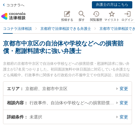
弁護士の方はこちら
ココナラへ
投稿する
探す
閲覧履歴
マイリスト
ログイン
ココナラ法律相談
京都府で法律相談できる弁護士
京都市で法律相談で
京都市中京区の自治体や学校などへの損害賠
償・慰謝料請求に強い弁護士
京都府の京都市中京区で自治体や学校などへの損害賠償・慰謝料請求に強い弁
護士が17名見つかりました。初回面談無料や休日面談に対応している弁護士な
ども掲載中。行政事件に関係する行政処分の不服申立てや住民訴訟、抗告訴訟
（処分取り消し等）等の細かな分野での絞り込み検索もでき便利です。特に弁
護士法人本江法律事務所 京都オフィスの東 浩作弁護士や京都リレイズ法律事務
エリア
京都府、京都市中京区
変更
所の豊山 博子弁護士、松原法律事務所の松原 祐紀弁護士のプロフィール情報や
弁護士費用、強みなどが注目されています。『京都市中京区で土日や夜間に発
相談内容
行政事件、自治体や学校などへの損害賠償・慰謝料請求
変更
生した自治体や学校などへの損害賠償・慰謝料請求のトラブルを今すぐに弁護
士に相談したい』『自治体や学校などへの損害賠償・慰謝料請求のトラブル解
決の実績豊富な近くの弁護士を検索したい』『初回相談無料で自治体や学校な
詳細条件
未選択
変更
どへの損害賠償・慰謝料請求を法律相談できる京都市中京区内の弁護士に相談
予約したい』などでお困りの相談者さんにおすすめです。