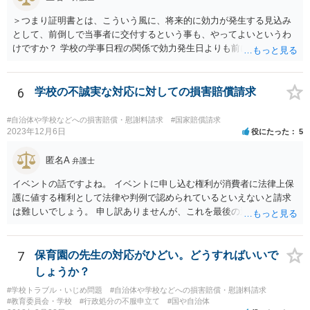
＞つまり証明書とは、こういう風に、将来的に効力が発生する見込み
として、前倒しで当事者に交付するという事も、やってよいというわ
けですか？ 学校の学事日程の関係で効力発生日よりも前に交付したか
らとしても、効力発生日が記載されている証明書の効力に影響はない
でしょう。 両者をそろえるに越したことはないですが、卒業式の日程
自体は各学校によって慣例として定められることが多いですし、学籍
6
学校の不誠実な対応に対しての損害賠償請求
離脱日も、学校によって異なるようですから、そのこと自体に特に問
題はないでしょう。 ＞万一、効力発生日より前に、その効力が無効と
#自治体や学校などへの損害賠償・慰謝料請求
#国家賠償請求
なる出来事が起こったとしたら、その証明書は効力を発生する事な
2023年12月6日
役にたった
5
く、証明書としては無効化されるということですね？ そう考えるのが
自然でしょう。 ただし、卒業証書自体は、通常記載されている内容
匿名A
弁護士
が、全課程を修了したという事実について記載されており、卒業式時
イベントの話ですよね。 イベントに申し込む権利が消費者に法律上保
点では、そのこと自体は過去の事実として間違いないので、卒業証書
護に値する権利として法律や判例で認められているといえないと請求
自体の無効かどうかという法的な効力を議論するものではないでしょ
は難しいでしょう。 申し訳ありませんが、これを最後の返信としま
う。 問題は、証書そのものではなく、在学中に何らかの問題を起こし
す。
て学籍を剥奪されたかどうか、ということなので、厳密に言えば卒業
証書自体の議論とは直接関係しないと思います。
7
保育園の先生の対応がひどい。どうすればいいで
しょうか？
#学校トラブル・いじめ問題
#自治体や学校などへの損害賠償・慰謝料請求
#教育委員会・学校
#行政処分の不服申立て
#国や自治体