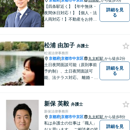
京都府
京都市中京区
四条駅
から徒歩5分
|
【完全個室】
【四条駅近く】【年中無休・
詳細を見
夜間休日対応！】【個人・法
る
人両対応！】不動産をお持ち
の方も、宅建資格者の弊所に
御相談ください！【LINE・Zo
om・オンライン相談に対応】
松浦 由加子
【24時間予約受付】【出張相
弁護士
談可能】【弁護士保険（特
松浦法律事務所
約）全社対応いたします】
京都府
京都市中京区
丸太町駅
から徒歩2分
|
土日夜間面談可能（原則事前
詳細を見
予約制）、土日夜間面談可
る
能、法テラス対応。 離婚・借
金（破産、個人再生等）・遺
産分割など個人の方のご相談
のほか、契約トラブルや雇用
新保 英毅
問題・クレーマー対応など事
弁護士
業者様にも広く対応しており
新保法律事務所
ます。お気軽にご相談くださ
京都府
京都市中京区
丸太町駅
から徒歩8分
|
い。
私は弁護士の仕事は「職人」
詳細を見
だと思います。 ご相談者の皆