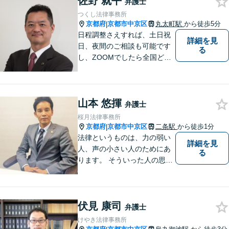
佐野 就平
弁護士
うぞお気軽にお話しくださ
つくし法律事務所
い。【完全個室で相談可】
京都府
京都市中京区
丸太町駅
から徒歩5分
|
【地域密着型の法律事務所】
日程調整さえすれば、土日祝
詳細を見
日、夜間のご相談も可能です
る
し、ZOOMでしたら全国どこ
でもご相談可能です。私が行
けないところでも、全国どこ
でも大抵は他の弁護士をご紹
山本 悠揮
介できます。
弁護士
桜月法律事務所
京都府
京都市中京区
二条駅
から徒歩1分
|
法律というものは、力の弱い
詳細を見
人、声の小さい人のためにあ
る
ります。 そういった人の思い
に真摯に耳を傾けて、「相談
してよかった」「頼んでよか
った」と思って頂ける解決を
伏見 康司
目指します。
弁護士
けやき法律事務所