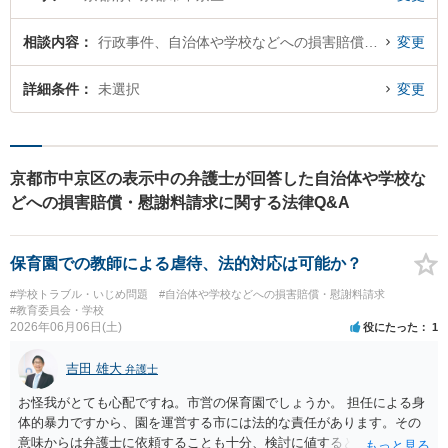
相談内容
行政事件、自治体や学校などへの損害賠償・慰謝料請求
変更
詳細条件
未選択
変更
京都市中京区の表示中の弁護士が回答した自治体や学校な
どへの損害賠償・慰謝料請求に関する法律Q&A
保育園での教師による虐待、法的対応は可能か？
#学校トラブル・いじめ問題
#自治体や学校などへの損害賠償・慰謝料請求
#教育委員会・学校
2026年06月06日(土)
役にたった
1
吉田 雄大
弁護士
お怪我がとても心配ですね。市営の保育園でしょうか。 担任による身
体的暴力ですから、園を運営する市には法的な責任があります。その
意味からは弁護士に依頼することも十分、検討に値するといえます。