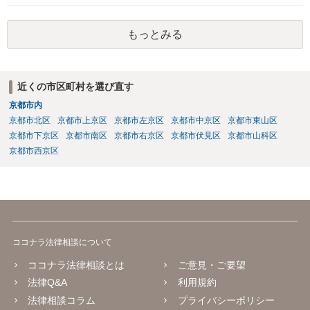
じる義務が（内容証明郵便の効力として）生じるというものではな
く、無視されたらそれでおしまいです。 その後は、裁判を起こして判
もっとみる
決を得て強制的に支払ってもらえるようにするかどうかを検討する必
要があります。郵便を送らずに最初から裁判所に申し立てる方法もあ
りえます。 弁護士に依頼する場合、何を依頼するかということをよく
よく相談の上、決めるべきです。 単に内容証明郵便を作ってもらうだ
近くの市区町村を選び直す
けでよいのかどうか（これだけなら数万円でしょう）、その後の交渉
京都市内
を依頼するかどうか、請求金額との関係で、赤字になるかもしれない
ので、交渉の依頼はしないのか、など、検討すべき点はいろいろあり
京都市北区
京都市上京区
京都市左京区
京都市中京区
京都市東山区
ますので、まずは、お近くの弁護士に直接相談してみてください。
京都市下京区
京都市南区
京都市右京区
京都市伏見区
京都市山科区
京都市西京区
ココナラ法律相談について
ココナラ法律相談とは
ご意見・ご要望
法律Q&A
利用規約
法律相談コラム
プライバシーポリシー