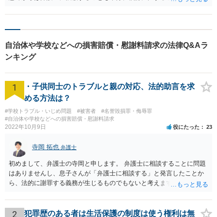
他方、弁護士への依頼には一定の費用がかかりますし、市が法的責任
を自ら認めることは稀です。 損害賠償を求めた場合であっても、市は
容易に賠償に応じませんし、裁判等にもつれ込んでもどの程度の金額
となるか、予測が付きづらい面もあります。 このように、弁護士への
自治体や学校などへの損害賠償・慰謝料請求の法律Q&Aラ
依頼はいわゆる費用倒れとなる可能性も考えねばなりません。ご依頼
なさったとして、受けるかどうかは弁護士次第ですが、お会いになる
ンキング
弁護士とも、見通しや方針等について前もってよくご相談なさること
をお勧めいたします。
1
・子供同士のトラブルと親の対応、法的助言を求
める方法は？
#学校トラブル・いじめ問題
#被害者
#名誉毀損罪・侮辱罪
#自治体や学校などへの損害賠償・慰謝料請求
2022年10月9日
役にたった
23
寺岡 拓也
弁護士
初めまして、弁護士の寺岡と申します。 弁護士に相談することに問題
はありませんし、息子さんが「弁護士に相談する」と発言したことか
ら、法的に謝罪する義務が生じるものでもないと考えます。 経緯から
してもはや当人同士でのお話は難しい段階にきているようにも思いま
す。 子どもの専門相談窓口もありますし、一度相談だけでもしてはい
かがでしょうか。
2
犯罪歴のある者は生活保護の制度は使う権利は無