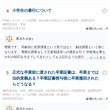
4
小学生の暴行について
#学校トラブル・いじめ問題
#自治体や学校などへの損害賠償・慰謝料請求
#教育委員会・学校
2024年11月17日
役にたった
5
匿名A
弁護士
警察です。 年齢的に犯罪捜査という形ではなく、触法調査という形に
なります。 警察が調査をして児童相談所への通告を行う 学校側も事な
かれの対応を今までしてきたとしても上記のような状態になれば一定
の対応はするでしょう。 外傷がないとのことですが、同種被害を訴え
る生徒が複数名ということであれば、 警察側も動くのではないかと思
われます。
5
正式な卒業前に渡された卒業証書は、卒業までは
法的意義ある？卒業証書授与後に卒業撤回された
らどうなる？
#教育委員会・学校
#国や自治体
#自治体や学校などへの損害賠償・慰謝料請求
#学校トラブル・いじめ問題
#自治体法務
#行政訴訟
2023年3月13日
役にたった
5
匿名A
弁護士