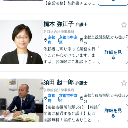
【企業法務】契約書チェッ
ク、事業承継（親族内・他社
のいずれも。）、株主総会指
導、フリーランス・スタート
橋本 弥江子
弁護士
アップ支援など、幅広いご相
谷口総合法律事務所
談に対応【税務訴訟】税務調
京都市役所前駅
から徒歩7
京都
京都市中京
|
査対応、タックスプランニン
府
区
分
グなど。
依頼者に寄り添って業務を行
詳細を見
うことを心がけています。ま
る
ずは、お気軽にご相談下さ
い。
須田 起一郎
弁護士
弘希総合法律事務所
京都市役所前駅
から徒歩5
京都
京都市中京
|
府
区
分
【京都市役所前駅5分】【相続
詳細を見
問題に精通する弁護士】初回
る
面談無料！些細な困りごと
も、素早く解決することでト