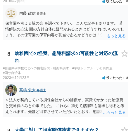
2018年2月22日
役にたった
8
内藤 政信
弁護士
保育園を考える親の会 を調べて下さい。 こんな記事もあります。 苦
情解決の方法 園の方針自体に疑問があるときはどうすればいいのでし
ょう。その保育園の保育内容が妥当であるかどうかは「保育所保育指
針」や「第三者評価基準」などのガイドラインで判断できます。 相談
だけで問題が解決できずにこじれた時には、苦情を文書にして保育園
に提出しましょう。園は保護者の苦情に耳を傾けなくてはならないと
8
幼稚園での怪我、慰謝料請求の可能性と対応の流
法律で義務付けられています（児童福祉施設最低基準第十四条の
れ
三）。さらに苦情解決のための第三者委員を施設ごとにおくことも指
#自治体や学校などへの損害賠償・慰謝料請求
#学校トラブル・いじめ問題
導されています。 保育園との相談や交渉で解決できない時には、区市
#国や自治体
町村の担当課に苦情を上げることになります。また、都道府県には
2023年12月23日
役にたった
8
「福祉サービス運営適正化委員会」が設置されています。 認可保育所
はもちろんのこと、認可外の保育施設でも補助金を受けている施設
髙橋 俊太
弁護士
は、市や区、都道府県などの責任の範囲内にありますから、役所も相
談に応じなくてはなりません。
＞法人が契約している損保会社からの補償が、実費でかかった治療費
と交通費のみとの事でした。 これらに加えて慰謝料も請求し得ると考
えられます。先ほど回答させていただいたとおり、慰謝料の額につい
ては通院期間・回数などを基準にして検討がなされます。
9
大学に対して損害賠償請求できますか？