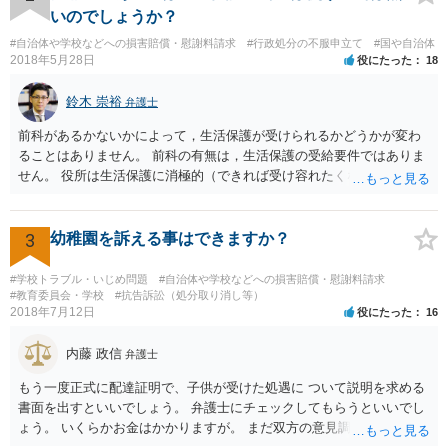
いのでしょうか？
#自治体や学校などへの損害賠償・慰謝料請求
#行政処分の不服申立て
#国や自治体
2018年5月28日
役にたった
18
鈴木 崇裕
弁護士
前科があるかないかによって，生活保護が受けられるかどうかが変わ
ることはありません。 前科の有無は，生活保護の受給要件ではありま
せん。 役所は生活保護に消極的（できれば受け容れたくない）な姿勢
を示すことが多いようですが， 受給要件を満たしていることをきちん
と説明しましょう。
3
幼稚園を訴える事はできますか？
#学校トラブル・いじめ問題
#自治体や学校などへの損害賠償・慰謝料請求
#教育委員会・学校
#抗告訴訟（処分取り消し等）
2018年7月12日
役にたった
16
内藤 政信
弁護士
もう一度正式に配達証明で、子供が受けた処遇に ついて説明を求める
書面を出すといいでしょう。 弁護士にチェックしてもらうといいでし
ょう。 いくらかお金はかかりますが。 まだ双方の意見調整が必要です
ね。