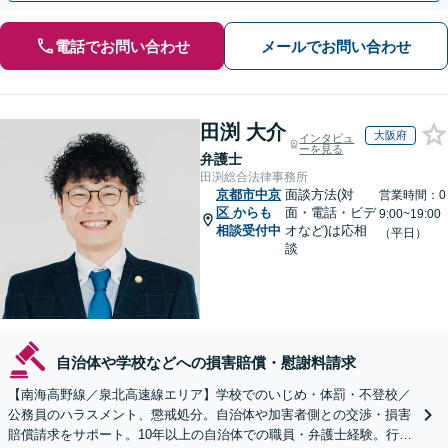
電話でお問い合わせ
メールでお問い合わせ
田渕 大介
大阪府
インタビュ
ーを見る
弁護士
田渕総合法律事務所
京都市中京
面談方法(対
営業時間：0
区
からも
面・電話・ビデ
9:00~19:00
相談受付中
オなど)は応相
（平日）
談
自治体や学校などへの損害賠償・慰謝料請求
【南海高野線／泉北高速線エリア】学校でのいじめ・体罰・不登校／
公務員のハラスメント、懲戒処分。自治体や加害者側との交渉・損害
賠償請求をサポート。10年以上の自治体での職員・弁護士経験。行政