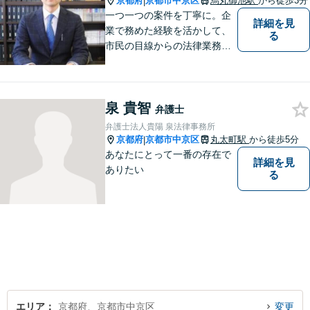
京都府
京都市中京区
烏丸御池駅
から徒歩3分
|
一つ一つの案件を丁寧に。企
詳細を見
業で務めた経験を活かして、
る
市民の目線からの法律業務を
心がけています。
泉 貴智
弁護士
弁護士法人貴陽 泉法律事務所
京都府
京都市中京区
丸太町駅
から徒歩5分
|
あなたにとって一番の存在で
詳細を見
ありたい
る
エリア
京都府、京都市中京区
変更