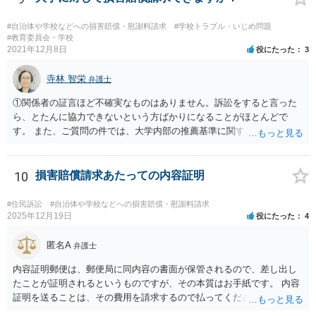
#自治体や学校などへの損害賠償・慰謝料請求
#学校トラブル・いじめ問題
#教育委員会・学校
2021年12月8日
役にたった
3
寺林 智栄
弁護士
①関係者の証言ほど不確実なものはありません。訴訟をすると言った
ら、とたんに協力できないという方ばかりになることがほとんどで
す。 また、ご質問の件では、大学内部の推薦基準に関する資料とご相
談者様がこれを満たしていたという資料が最低でも証拠として必要で
しょう。 資料の開示制度があるかどうかを一度大学側に問い合わせて
みてはどうでしょうか。 個人で入手できるかどうかはこれにかかって
10
損害賠償請求あたっての内容証明
いるかと思います。 もし、個人での入手が難しければ、弁護士にまず
は依頼をして（受任してくれる弁護士がいるかどうかは別ですが）、
#住民訴訟
#自治体や学校などへの損害賠償・慰謝料請求
弁護士法23条の2に基づく照会をしてもらうという方法もあります。
2025年12月19日
役にたった
4
②少額の慰謝料程度（数十万）であれば認められる可能性はあるかも
しれません。 ですが、推薦がある場合に必ずB社に採用されることが
匿名A
弁護士
保証されているのでなければ、給与差額分の賠償までは難しいと思い
内容証明郵便は、郵便局に同内容の書面が保管されるので、差し出し
ます。 ですので、お金をかけて訴訟をしても得るものが少ない可能性
たことが証明されるというものですが、その本質はお手紙です。 内容
は高いと思われます。 ただ、この点に関しては弁護士によって見解が
証明を送ることは、その費用を請求するので払ってくださいという申
異なるかもしれません。
出をお手紙で行ったというにすぎません。 そのため、相手がそれに応