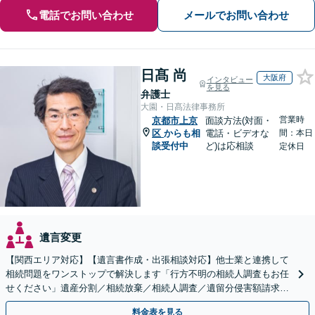
電話でお問い合わせ
メールでお問い合わせ
日髙 尚
大阪府
インタビュー
を見る
弁護士
大園・日髙法律事務所
営業時
京都市上京
面談方法(対面・
区
からも相
電話・ビデオな
間：本日
談受付中
ど)は応相談
定休日
遺言変更
【関西エリア対応】【遺言書作成・出張相談対応】他士業と連携して
相続問題をワンストップで解決します「行方不明の相続人調査もお任
せください」遺産分割／相続放棄／相続人調査／遺留分侵害額請求／
登記など【休日・夜間面談可】【分割払い対応】
料金表を見る