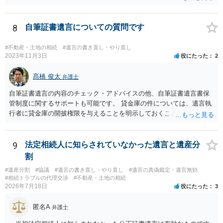
ます。 ご自分で取り寄せるか、弁護士に取り寄せてもらうかしたらよ
いと思います。
8
自筆証書遺言についての質問です
#不動産・土地の相続
#遺言の書き直し・やり直し
2023年11月3日
役にたった
2
髙橋 俊太
弁護士
自筆証書遺言の内容のチェック・アドバイスの他、自筆証書遺言書保
管制度に関するサポートも可能です。 貸金庫の件については、遺言執
行者に貸金庫の開披権限を与えることを明示しておくことでクリアで
きます。
9
法定相続人に知らされていなかった遺言と遺産分
割
#遺産分割
#協議
#遺言の書き直し・やり直し
#遺言の真偽鑑定・遺言無効
#相続トラブルの代理交渉
#不動産・土地の相続
2026年7月18日
役にたった
3
匿名A
弁護士