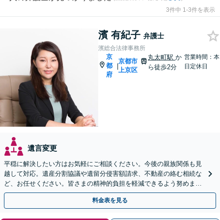
3件中 1-3件を表示
濱 有紀子
弁護士
濱総合法律事務所
京
丸太町駅
か
営業時間：本
京都市
都
|
日定休日
ら徒歩2分
上京区
府
遺言変更
平穏に解決したい方はお気軽にご相談ください。今後の親族関係も見
越して対応。遺産分割協議や遺留分侵害額請求、不動産の絡む相続な
ど、お任せください。皆さまの精神的負担を軽減できるよう努めます
【完全個室】【休日・夜間は要相談】【丸太町駅3分】
料金表を見る