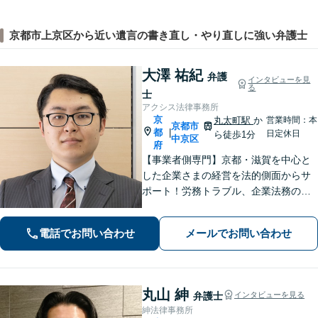
京都市上京区から近い遺言の書き直し・やり直しに強い弁護士
大澤 祐紀
弁護
インタビューを見
る
士
アクシス法律事務所
京
丸太町駅
か
営業時間：本
京都市
都
|
日定休日
ら徒歩1分
中京区
府
【事業者側専門】京都・滋賀を中心と
した企業さまの経営を法的側面からサ
ポート！労務トラブル、企業法務のご
相談はお任せください。あらゆる労務
問題への対応を中心に、その他中小企
電話でお問い合わせ
メールでお問い合わせ
業法務について豊富な経験がありま
す。【Web相談可】
丸山 紳
弁護士
インタビューを見る
紳法律事務所