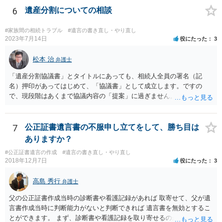
6
遺産分割についての相談
#家族間の相続トラブル
#遺言の書き直し・やり直し
2023年7月14日
役にたった
3
松本 治
弁護士
「遺産分割協議書」とタイトルにあっても、相続人全員の署名（記
名）押印があってはじめて、「協議書」として成立します。ですの
で、現段階はあくまで協議内容の「提案」に過ぎません。 納得がいか
なければ、署名（記名）押印を拒むことです。１人でも拒むと協議不
成立となります。その場合、成立させたい相続人が、家庭裁判所に遺
産分割調停を申し立てなければなりません。 なお、弁護士の送付状
7
公正証書遺言書の不服申し立てをして、勝ち目は
は、通常、相続人全員分の（本件であれば４通の）「遺産分割協議
ありますか？
書」を作成するところ、１通だけの作成にとどめる理由が書かれてい
#公正証書遺言の作成
#遺言の書き直し・やり直し
るものです。
2018年12月7日
役にたった
3
高島 秀行
弁護士
父の公正証書作成当時の診断書や看護記録があれば 取寄せて、父が遺
言書作成当時に判断能力がないと判断できれば 遺言書を無効とするこ
とができます。 まず、診断書や看護記録を取り寄せるのが重要となり