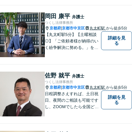
解決に向けてフットワーク軽
く行動できることが強みで
す。一人でも多くの方のお役
岡田 康平
弁護士
に立てるよう、尽力いたしま
つくし法律事務所
す！
京都府
京都市中京区
丸太町駅
から徒歩5分
|
【丸太町駅5分】【土曜相談
詳細を見
◎】「ご依頼者様が納得のい
る
く紛争解決に努める。」をモ
ットーに、一つ一つの事件に
丁寧に取り組みます。離婚・
相続問題や不動産関連の問
題、中小企業関連法務で多数
佐野 就平
弁護士
実績ございます。ぜひ皆様の
つくし法律事務所
お悩みをお聞かせください。
京都府
京都市中京区
丸太町駅
から徒歩5分
|
日程調整さえすれば、土日祝
詳細を見
日、夜間のご相談も可能です
る
し、ZOOMでしたら全国どこ
でもご相談可能です。私が行
けないところでも、全国どこ
でも大抵は他の弁護士をご紹