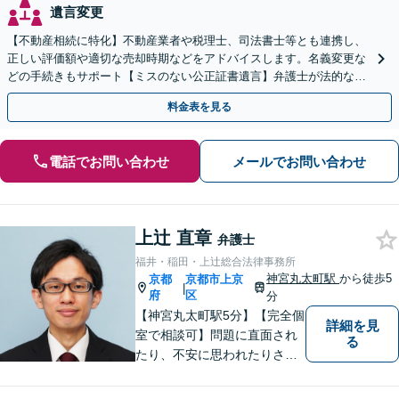
遺言変更
【不動産相続に特化】不動産業者や税理士、司法書士等とも連携し、
正しい評価額や適切な売却時期などをアドバイスします。名義変更な
どの手続きもサポート【ミスのない公正証書遺言】弁護士が法的な観
点から遺言書を作成します。
料金表を見る
電話でお問い合わせ
メールでお問い合わせ
上辻 直章
弁護士
福井・稲田・上辻総合法律事務所
神宮丸太町駅
から徒歩5
京都
京都市上京
|
府
区
分
【神宮丸太町駅5分】【完全個
詳細を見
室で相談可】問題に直面され
る
たり、不安に思われたりされ
ている方々のサポートを行
い、問題を解決することはも