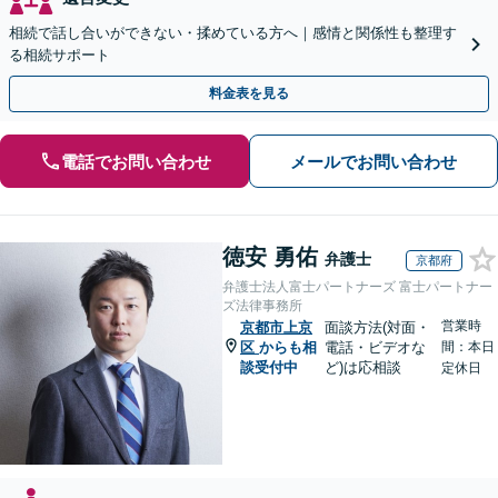
相続で話し合いができない・揉めている方へ｜感情と関係性も整理す
る相続サポート
料金表を見る
電話でお問い合わせ
メールでお問い合わせ
徳安 勇佑
弁護士
京都府
弁護士法人富士パートナーズ 富士パートナー
ズ法律事務所
営業時
京都市上京
面談方法(対面・
区
からも相
電話・ビデオな
間：本日
談受付中
ど)は応相談
定休日