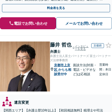
続放棄など【休日・夜間面談可】【完全個室対応】
料金表を見る
電話でお問い合わせ
メールでお問い合わせ
藤井 哲也
京都府
インタビュ
ーを見る
弁護士
弁護士法人富士パートナーズ 富士パートナー
ズ法律事務所
営業時
京都市上京
面談方法(対面・
区
からも相
電話・ビデオな
間：本日
談受付中
ど)は応相談
定休日
遺言変更
【関西エリア】【弁護士歴10年以上】【初回相談無料】税理士や司法