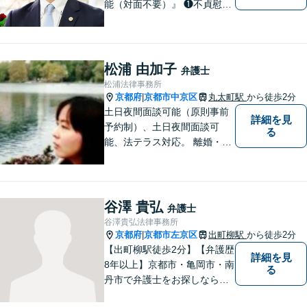
能（対面不要）』 ❶不貞慰謝
料請求（被害者側・加害者側
いずれも対応） ❷離婚事件
（DV・不貞事案に精通 保護
命令にも対応） ❸交通事故
松浦 由加子
弁護士
（追突被害救済に特化） 不
松浦法律事務所
貞・離婚・追突被害の解決は
京都府
京都市中京区
丸太町駅
から徒歩2分
|
お任せ！
土日夜間面談可能（原則事前
詳細を見
予約制）、土日夜間面談可
る
能、法テラス対応。 離婚・借
金（破産、個人再生等）・遺
産分割など個人の方のご相談
のほか、契約トラブルや雇用
問題・クレーマー対応など事
谷澤 貴弘
弁護士
業者様にも広く対応しており
谷澤貴弘法律事務所
ます。お気軽にご相談くださ
京都府
京都市左京区
出町柳駅
から徒歩2分
|
い。
【出町柳駅徒歩2分】【弁護歴
詳細を見
8年以上】京都市・亀岡市・南
る
丹市で弁護士をお探しならご
相談を！親しみやすく、事件