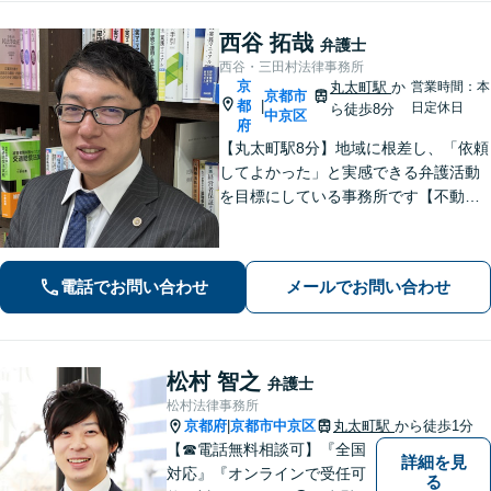
西谷 拓哉
弁護士
西谷・三田村法律事務所
京
丸太町駅
か
営業時間：本
京都市
都
|
日定休日
ら徒歩8分
中京区
府
【丸太町駅8分】地域に根差し、「依頼
してよかった」と実感できる弁護活動
を目標にしている事務所です【不動
産・住まい】宅地建物取引士の試験に
合格、不動産分野の取扱実績あり【相
続・遺言】相談者さまに寄り添い、円
電話でお問い合わせ
メールでお問い合わせ
滑な相続を目指します
松村 智之
弁護士
松村法律事務所
京都府
京都市中京区
丸太町駅
から徒歩1分
|
【☎︎電話無料相談可】『全国
詳細を見
対応』『オンラインで受任可
る