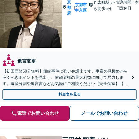
京
丸太町駅
か
営業時間：本
京都市
都
|
日定休日
ら徒歩5分
中京区
府
遺言変更
【初回面談60分無料】相続事件に強い弁護士です。事案の見極めから
突くべきポイントを見出し、依頼者様の最大利益に向けて尽力しま
す。遺産分割や遺言書などお気軽にご相談ください【完全個室】【丸
太町駅5分】
料金表を見る
電話でお問い合わせ
メールでお問い合わせ