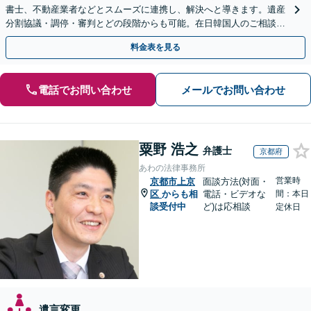
書士、不動産業者などとスムーズに連携し、解決へと導きます。遺産
分割協議・調停・審判とどの段階からも可能。在日韓国人のご相談も
対応しております【休日・夜間相談可】
料金表を見る
電話でお問い合わせ
メールでお問い合わせ
粟野 浩之
弁護士
京都府
あわの法律事務所
営業時
京都市上京
面談方法(対面・
区
からも相
電話・ビデオな
間：本日
談受付中
ど)は応相談
定休日
遺言変更