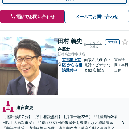
電話でお問い合わせ
メールでお問い合わせ
田村 義史
大阪府
インタビュ
ーを見る
弁護士
新穂高法律事務所
営業時
京都市上京
面談方法(対面・
区
からも相
電話・ビデオな
間：本日
談受付中
ど)は応相談
定休日
遺言変更
【北新地駅７分】【初回相談無料】【弁護士歴22年】「遺産総額3億
円以上の高額事案」「1億5000万円の遺留分を獲得」など経験豊富
「書籍の執筆、講演経験も多数」遺言書作成／遺産分割／遺留分／相