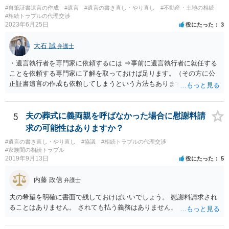
ようであれば警察への通報や法的措置も辞さないこと などを記載した
#自筆証書遺言の作成
#遺言
#遺言の書き直し・やり直し
#不動産・土地の相続
書面を発送してもらうことがよろしいように思います。
#相続トラブルの代理交渉
2023年6月25日
役にたった
3
大石 誠
弁護士
・遺言執行者を専門家に依頼するには ⇒事前に遺言執行者に就任する
ことを依頼する専門家に了解を取っておけば足ります。（その方に公
正証書遺言の作成も依頼してしまうという方法もあります） 事前に了
解を取るだけであれば、契約は不要ですし、契約料を払う必要もあり
ません。 遺言執行者に就任し、遺言執行が完了したときの報酬だけ、
弁護士費用としてかかります。 ・亡くなった際に、法務局に預けた自
5
夫の葬式に義両親を呼ばなかった場合に慰謝料請
筆証書遺言の存在を親族がなかったものにされる可能性 ⇒自筆の遺言
求の可能性はありますか？
書を法務局に保管した場合、死亡後、法務局に遺言書の有無を照会す
#遺言の書き直し・やり直し
#協議
#相続トラブルの代理交渉
ることになりますので、「法務局に預けた自筆証書遺言の存在を親族
#家族間の相続トラブル
がなかったもの」にすることはできません。 存在をなかったものにす
2019年9月13日
役にたった
5
るというよりも、遺言の効力を争う（遺言は無効だ）と主張する場合
がありえますが、その予防方法は、遺言者と面談してみないと判断が
内藤 政信
弁護士
難しいです。
夫の希望を明確に書面で残しておけばいいでしょう。 慰謝料請求され
ることはありません。 されても払う義務はありません。