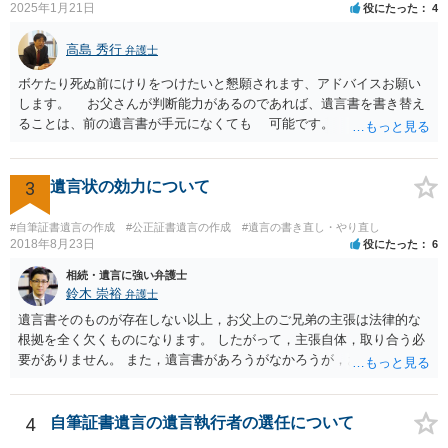
2025年1月21日
役にたった
4
高島 秀行
弁護士
ボケたり死ぬ前にけりをつけたいと懇願されます、アドバイスお願い
します。 お父さんが判断能力があるのであれば、遺言書を書き替え
ることは、前の遺言書が手元になくても 可能です。 将来遺言の効
力が争われますから、医師にお父さんが判断能力があるかどうか検査
してもらって 診断書を取得して、公証役場へ行って公正証書遺言を
作成するのがよいと思います。 将来争われることが見込まれること
3
遺言状の効力について
から、弁護士に依頼して手続きを進めた方がよいと思います。
#自筆証書遺言の作成
#公正証書遺言の作成
#遺言の書き直し・やり直し
2018年8月23日
役にたった
6
相続・遺言に強い弁護士
鈴木 崇裕
弁護士
遺言書そのものが存在しない以上，お父上のご兄弟の主張は法律的な
根拠を全く欠くものになります。 したがって，主張自体，取り合う必
要がありません。 また，遺言書があろうがなかろうが，お父上のご兄
弟と面会しなければならない義務はもともとありません。 峰岸先生の
ご回答にもありますが， 代理人弁護士をたてて，その弁護士から相手
方に対して， ・相続に関する主張は法的根拠がなく，一切応じないこ
4
自筆証書遺言の遺言執行者の選任について
と ・今後一切の連絡をしてこないでほしいこと ・連絡を継続してくる