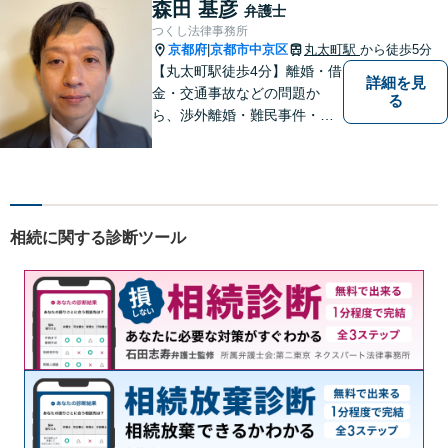
介できます。
森田 基彦
弁護士
つくし法律事務所
京都府
京都市中京区
丸太町駅
から徒歩5分
|
【丸太町駅徒歩4分】離婚・借
詳細を見
金・交通事故などの問題か
る
ら、渉外離婚・難民事件・医
療事故などの特殊な事案もご
相談ください。問題が大きく
なってしまう前のご相談をお
待ちしています。
相続に関する診断ツール