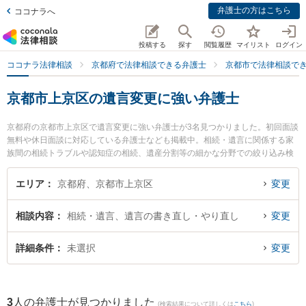
弁護士の方はこちら
ココナラへ
投稿する
探す
閲覧履歴
マイリスト
ログイン
ココナラ法律相談
京都府で法律相談できる弁護士
京都市で法律相談で
京都市上京区の遺言変更に強い弁護士
京都府の京都市上京区で遺言変更に強い弁護士が3名見つかりました。初回面談
無料や休日面談に対応している弁護士なども掲載中。相続・遺言に関係する家
族間の相続トラブルや認知症の相続、遺産分割等の細かな分野での絞り込み検
索もでき便利です。特に濱総合法律事務所の濱 有紀子弁護士や福井・稲田・上
辻総合法律事務所の上辻 直章弁護士、濱総合法律事務所の杉野 高正弁護士のプ
エリア
京都府、京都市上京区
変更
ロフィール情報や弁護士費用、強みなどが注目されています。『京都市上京区
で土日や夜間に発生した遺言変更のトラブルを今すぐに弁護士に相談したい』
相談内容
相続・遺言、遺言の書き直し・やり直し
変更
『遺言変更のトラブル解決の実績豊富な近くの弁護士を検索したい』『初回相
談無料で遺言変更を法律相談できる京都市上京区内の弁護士に相談予約した
い』などでお困りの相談者さんにおすすめです。
詳細条件
未選択
変更
3
人の弁護士が見つかりました
(検索結果について詳しくは
こちら
)