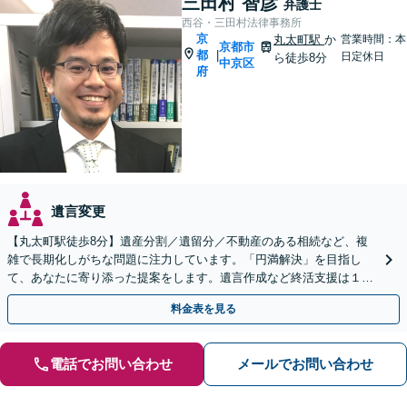
三田村 智彦
弁護士
西谷・三田村法律事務所
京
丸太町駅
か
営業時間：本
京都市
都
|
日定休日
ら徒歩8分
中京区
府
遺言変更
【丸太町駅徒歩8分】遺産分割／遺留分／不動産のある相続など、複
雑で長期化しがちな問題に注力しています。「円満解決」を目指し
て、あなたに寄り添った提案をします。遺言作成など終活支援は１１
万円（税込）〜。【明瞭会計・スピード対応】【他士業連携】
料金表を見る
電話でお問い合わせ
メールでお問い合わせ