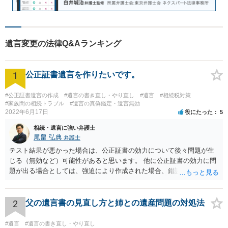
遺言変更の法律Q&Aランキング
1
公正証書遺言を作りたいです。
#公正証書遺言の作成
#遺言の書き直し・やり直し
#遺言
#相続税対策
#家族間の相続トラブル
#遺言の真偽鑑定・遺言無効
2022年6月17日
役にたった
5
相続・遺言に強い弁護士
尾畠 弘典
弁護士
テスト結果が悪かった場合は、公正証書の効力について後々問題が生
じる（無効など）可能性があると思います。 他に公正証書の効力に問
題が出る場合としては、強迫により作成された場合、錯誤（勘違い）
の場合などがあります。 遺言の対象となる財産の多寡などにもよりま
すが、弁護士に作成を依頼する場合は、１０～数十万円程度になるケ
ースが多いと思います。 報酬体系は、弁護士ごとに異なりますので一
2
父の遺言書の見直し方と姉との遺産問題の対処法
律の基準はありません。
#遺言
#遺言の書き直し・やり直し