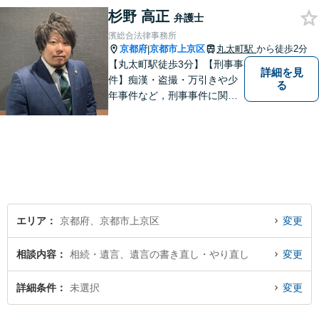
ちろんのこと、皆様が持たれ
杉野 高正
弁護士
ている不安を少しでも解消し
濱総合法律事務所
てまいりたいと考えていま
京都府
京都市上京区
丸太町駅
から徒歩2分
|
す。
【丸太町駅徒歩3分】【刑事事
詳細を見
件】痴漢・盗撮・万引きや少
る
年事件など，刑事事件に関す
ることであれば幅広く対応で
きます。年間250件以上のご
相談に対応していた経験があ
ります。家族が逮捕されてし
まった場合もご相談くださ
い。初回接見サービスも行っ
ています。
エリア
京都府、京都市上京区
変更
相談内容
相続・遺言、遺言の書き直し・やり直し
変更
詳細条件
未選択
変更