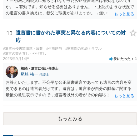
・当初法定相続人に知らされなかった公正証書遺言は有効なものです
か。 →有効です。知らせる必要はありません。 ・上記のような状況で
の遺言の書き換えは、叔父に瑕疵がありますか。→無いです。 ・分割
する場合の比率は、現状で、客観的に見てどの程度が妥当と考えられ
ますか。 →本人が自由に決められますので、どこが妥当とは言えない
です。客観的な基準もありません。 ・できれば穏やかに、分割を拒否
10
遺言書に書かれた事実と異なる内容についての対
することはできますか。 →分割を拒否するということは、遺産はいら
応
ないということでしょうか。遺言で、受取を指定されててもいらない
#遺留分侵害額請求・放棄
#生前贈与
#家族間の相続トラブル
と拒否することはできます。理由を説明する必要はありません。
#遺言の書き直し・やり直し
2023年9月14日
役にたった
1
相続・遺言に強い弁護士
尾崎 祐一
弁護士
お答えいたします。不公平な公正証書遺言であっても遺言の内容を変
更できるのは遺言者だけです。遺言は，遺言者が自分の財産に関する
最後の意思表示ですので，遺言者以外の者がその内容を左右させるこ
とはできません。たとえ間違っていても誰かがその内容を変更するこ
とはできないのです。
もっとみる