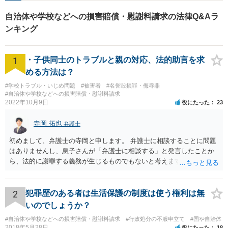
となるか、予測が付きづらい面もあります。 このように、弁護士への
自治体や学校などへの損害賠償・慰謝料請求の法律Q&Aラ
依頼はいわゆる費用倒れとなる可能性も考えねばなりません。ご依頼
なさったとして、受けるかどうかは弁護士次第ですが、お会いになる
ンキング
弁護士とも、見通しや方針等について前もってよくご相談なさること
をお勧めいたします。
1
・子供同士のトラブルと親の対応、法的助言を求
める方法は？
#学校トラブル・いじめ問題
#被害者
#名誉毀損罪・侮辱罪
#自治体や学校などへの損害賠償・慰謝料請求
2022年10月9日
役にたった
23
寺岡 拓也
弁護士
初めまして、弁護士の寺岡と申します。 弁護士に相談することに問題
はありませんし、息子さんが「弁護士に相談する」と発言したことか
ら、法的に謝罪する義務が生じるものでもないと考えます。 経緯から
してもはや当人同士でのお話は難しい段階にきているようにも思いま
す。 子どもの専門相談窓口もありますし、一度相談だけでもしてはい
かがでしょうか。
2
犯罪歴のある者は生活保護の制度は使う権利は無
いのでしょうか？
#自治体や学校などへの損害賠償・慰謝料請求
#行政処分の不服申立て
#国や自治体
2018年5月28日
役にたった
18