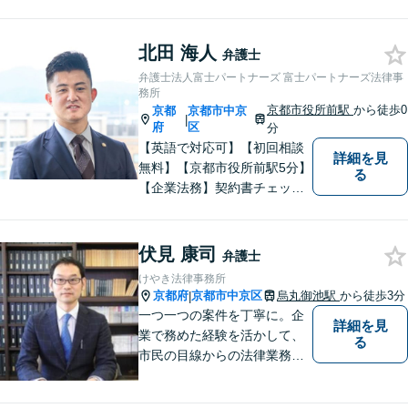
い。
北田 海人
弁護士
弁護士法人富士パートナーズ 富士パートナーズ法律事
務所
京都市役所前駅
から徒歩0
京都
京都市中京
|
府
区
分
【英語で対応可】【初回相談
詳細を見
無料】【京都市役所前駅5分】
る
【企業法務】契約書チェッ
ク、事業承継（親族内・他社
のいずれも。）、株主総会指
導、フリーランス・スタート
伏見 康司
弁護士
アップ支援など、幅広いご相
けやき法律事務所
談に対応【税務訴訟】税務調
京都府
京都市中京区
烏丸御池駅
から徒歩3分
|
査対応、タックスプランニン
一つ一つの案件を丁寧に。企
詳細を見
グなど。
業で務めた経験を活かして、
る
市民の目線からの法律業務を
心がけています。