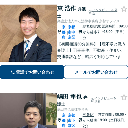
東 浩作
弁護
インタビューを見
る
士
弁護士法人本江法律事務所 京都オフィス
烏丸御池駅
営業時間：09:00
京
京都
~18:00（平日）
都
市中
から徒歩7
|
府
京区
分
【初回相談30分無料】【理不尽と戦う
弁護士】刑事事件、不動産・住まい、
交通事故など、幅広く対応していま
す。困難な事件でも粘り強く立ち向か
い、最善の結果を目指します。お困り
電話でお問い合わせ
メールでお問い合わせ
の場合は、お気軽に弁護士にご相談く
ださい。【電話・メール・WEB相談
可】
嶋田 隼也
弁
インタビューを
見る
護士
嶋田隼也法律事務所
五条駅
営業時間：09:00~
京
京都
19:00（土日祝日）
都
市下
から徒歩
|
府
京区
2分