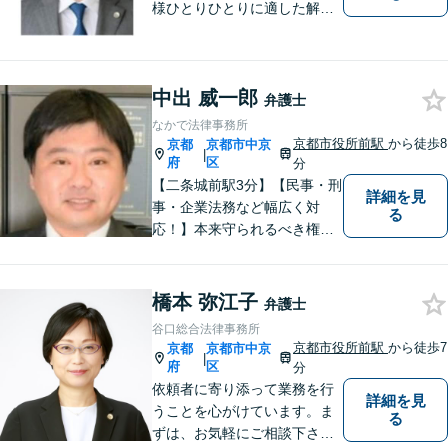
様ひとりひとりに適した解決
策を模索し、オーダーメード
のリーガルサービスをご提供
いたします。
中出 威一郎
弁護士
なかで法律事務所
京都市役所前駅
から徒歩8
京都
京都市中京
|
府
区
分
【二条城前駅3分】【民事・刑
詳細を見
事・企業法務など幅広く対
る
応！】本来守られるべき権
利・利益を失うことが無いよ
う、これまでの経験を活かし
弁護してまいります。お一人
橋本 弥江子
弁護士
お一人の心情に寄り添いま
谷口総合法律事務所
す。まずはご相談ください。
京都市役所前駅
から徒歩7
京都
京都市中京
|
【完全個室】
府
区
分
依頼者に寄り添って業務を行
詳細を見
うことを心がけています。ま
る
ずは、お気軽にご相談下さ