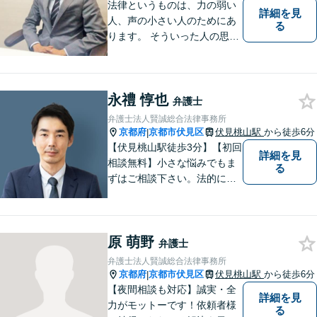
法律というものは、力の弱い
詳細を見
人、声の小さい人のためにあ
る
ります。 そういった人の思い
に真摯に耳を傾けて、「相談
してよかった」「頼んでよか
った」と思って頂ける解決を
永禮 惇也
目指します。
弁護士
弁護士法人賢誠総合法律事務所
京都府
京都市伏見区
伏見桃山駅
から徒歩6分
|
【伏見桃山駅徒歩3分】【初回
詳細を見
相談無料】小さな悩みでもま
る
ずはご相談下さい。法的に無
難で簡単な解決ではなく、依
頼者様にとって最良の解決に
尽力します。交通事故／離婚
原 萌野
／相続／企業法務など幅広く
弁護士
対応可能。【休日・夜間対応
弁護士法人賢誠総合法律事務所
可】
京都府
京都市伏見区
伏見桃山駅
から徒歩6分
|
【夜間相談も対応】誠実・全
詳細を見
力がモットーです！依頼者様
る