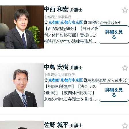
中西 和宏
弁護士
京都西法律事務所
京都府
京都市右京区
西院駅
から徒歩6分
|
【西院駅徒歩6分】【当日／夜
詳細を見
間／休日対応可能】皆様にご
る
相談頂きやすい法律事務所を
目指します。交通事故／借金
問題／相続問題／離婚問題な
ど、幅広い法律トラブルに対
中島 宏樹
応可能。【法テラス利用可】
弁護士
ご相談者様に寄り添って対
中島宏樹法律事務所
応。お悩みの方はお気軽にご
京都府
京都市中京区
烏丸御池駅
から徒歩5分
|
相談ください。
【初回相談無料】【法テラス
詳細を見
利用可】【夜間休日応対可】
る
京都の頼れる弁護士を目指し
ています。目線は低く、志は
高くをモットーに豊富な知識
と経験であなたの声を形にし
佐野 就平
ます。
弁護士