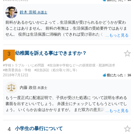
鈴木 崇裕
弁護士
前科があるかないかによって，生活保護が受けられるかどうかが変わ
ることはありません。 前科の有無は，生活保護の受給要件ではありま
せん。 役所は生活保護に消極的（できれば受け容れたくない）な姿勢
を示すことが多いようですが， 受給要件を満たしていることをきちん
と説明しましょう。
3
幼稚園を訴える事はできますか？
#学校トラブル・いじめ問題
#自治体や学校などへの損害賠償・慰謝料請求
#教育委員会・学校
#抗告訴訟（処分取り消し等）
2018年7月12日
役にたった
16
内藤 政信
弁護士
もう一度正式に配達証明で、子供が受けた処遇に ついて説明を求める
書面を出すといいでしょう。 弁護士にチェックしてもらうといいでし
ょう。 いくらかお金はかかりますが。 まだ双方の意見調整が必要です
ね。
4
小学生の暴行について