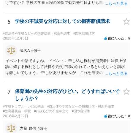
けですか？ 学校の学事日程の関係で効力発生日よりも前に交付したか
らとしても、効力発生日が記載されている証明書の効力に影響はない
でしょう。 両者をそろえるに越したことはないですが、卒業式の日程
自体は各学校によって慣例として定められることが多いですし、学籍
6
学校の不誠実な対応に対しての損害賠償請求
離脱日も、学校によって異なるようですから、そのこと自体に特に問
題はないでしょう。 ＞万一、効力発生日より前に、その効力が無効と
#自治体や学校などへの損害賠償・慰謝料請求
#国家賠償請求
なる出来事が起こったとしたら、その証明書は効力を発生する事な
2023年12月6日
役にたった
5
く、証明書としては無効化されるということですね？ そう考えるのが
自然でしょう。 ただし、卒業証書自体は、通常記載されている内容
匿名A
弁護士
が、全課程を修了したという事実について記載されており、卒業式時
イベントの話ですよね。 イベントに申し込む権利が消費者に法律上保
点では、そのこと自体は過去の事実として間違いないので、卒業証書
護に値する権利として法律や判例で認められているといえないと請求
自体の無効かどうかという法的な効力を議論するものではないでしょ
は難しいでしょう。 申し訳ありませんが、これを最後の返信としま
う。 問題は、証書そのものではなく、在学中に何らかの問題を起こし
す。
て学籍を剥奪されたかどうか、ということなので、厳密に言えば卒業
証書自体の議論とは直接関係しないと思います。
7
保育園の先生の対応がひどい。どうすればいいで
しょうか？
#学校トラブル・いじめ問題
#自治体や学校などへの損害賠償・慰謝料請求
#教育委員会・学校
#行政処分の不服申立て
#国や自治体
2018年2月22日
役にたった
8
内藤 政信
弁護士