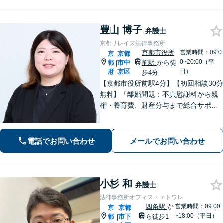
ご相談ください】【Web面談可】
豊山 博子
弁護士
京都リレイズ法律事務所
京都市役所
営業時間：09:0
京
京都
0~20:00（平
都
市中
前駅
から徒
|
府
京区
日）
歩4分
【京都市役所前駅4分】【初回相談30分
無料】「離婚問題：不貞慰謝料から親
権・養育費、財産分与まで総合サポー
ト」「法人破産：会社の状況に応じた
最適な手続きをご提案」おひとりで抱
えて諦める前に、まずはあなたのご希
電話でお問い合わせ
メールでお問い合わせ
望をお聞かせください【休日・夜間相
談可】
小杉 和
弁護士
法律事務所オフィス・エトワレ
四条駅
か
営業時間：09:00
京
京都
~18:00（平日）
都
市下
ら徒歩1
|