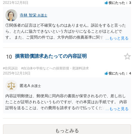
2021年12月8日
役にたった
3
寺林 智栄
弁護士
①関係者の証言ほど不確実なものはありません。訴訟をすると言った
ら、とたんに協力できないという方ばかりになることがほとんどで
す。 また、ご質問の件では、大学内部の推薦基準に関する資料とご相
談者様がこれを満たしていたという資料が最低でも証拠として必要で
しょう。 資料の開示制度があるかどうかを一度大学側に問い合わせて
みてはどうでしょうか。 個人で入手できるかどうかはこれにかかって
10
損害賠償請求あたっての内容証明
いるかと思います。 もし、個人での入手が難しければ、弁護士にまず
は依頼をして（受任してくれる弁護士がいるかどうかは別ですが）、
#住民訴訟
#自治体や学校などへの損害賠償・慰謝料請求
弁護士法23条の2に基づく照会をしてもらうという方法もあります。
2025年12月19日
役にたった
4
②少額の慰謝料程度（数十万）であれば認められる可能性はあるかも
しれません。 ですが、推薦がある場合に必ずB社に採用されることが
匿名A
弁護士
保証されているのでなければ、給与差額分の賠償までは難しいと思い
内容証明郵便は、郵便局に同内容の書面が保管されるので、差し出し
ます。 ですので、お金をかけて訴訟をしても得るものが少ない可能性
たことが証明されるというものですが、その本質はお手紙です。 内容
は高いと思われます。 ただ、この点に関しては弁護士によって見解が
証明を送ることは、その費用を請求するので払ってくださいという申
異なるかもしれません。
出をお手紙で行ったというにすぎません。 そのため、相手がそれに応
じる義務が（内容証明郵便の効力として）生じるというものではな
く、無視されたらそれでおしまいです。 その後は、裁判を起こして判
もっとみる
決を得て強制的に支払ってもらえるようにするかどうかを検討する必