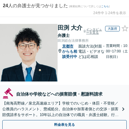
24
人の弁護士が見つかりました
(検索結果について詳しくは
こちら
)
24件中 1-24件を表示
田渕 大介
大阪府
インタビュ
ーを見る
弁護士
田渕総合法律事務所
営業時間：10:
京都市
面談方法(対面・
からも相
電話・ビデオな
00~17:00（土
談受付中
ど)は応相談
日祝日）
自治体や学校などへの損害賠償・慰謝料請求
【南海高野線／泉北高速線エリア】学校でのいじめ・体罰・不登校／
公務員のハラスメント、懲戒処分。自治体や加害者側との交渉・損害
賠償請求をサポート。10年以上の自治体での職員・弁護士経験。行政
組織の動きを見据えて解決策をご提案【オンライン可】
料金表を見る