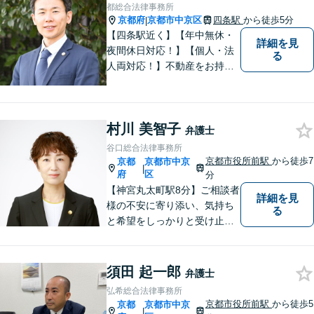
業者様にも広く対応しており
都総合法律事務所
ます。お気軽にご相談くださ
京都府
京都市中京区
四条駅
から徒歩5分
|
い。
【四条駅近く】【年中無休・
詳細を見
夜間休日対応！】【個人・法
る
人両対応！】不動産をお持ち
の方も、宅建資格者の弊所に
御相談ください！【LINE・Zo
om・オンライン相談に対応】
村川 美智子
【24時間予約受付】【出張相
弁護士
談可能】【弁護士保険（特
谷口総合法律事務所
約）全社対応いたします】
京都市役所前駅
から徒歩7
京都
京都市中京
|
府
区
分
【神宮丸太町駅8分】ご相談者
詳細を見
様の不安に寄り添い、気持ち
る
と希望をしっかりと受け止め
ます。解決の道筋を丁寧に示
し、納得と安心につながるよ
う真摯にサポートします。ど
須田 起一郎
弁護士
うぞお気軽にお話しくださ
弘希総合法律事務所
い。【完全個室で相談可】
京都市役所前駅
から徒歩5
京都
京都市中京
|
【地域密着型の法律事務所】