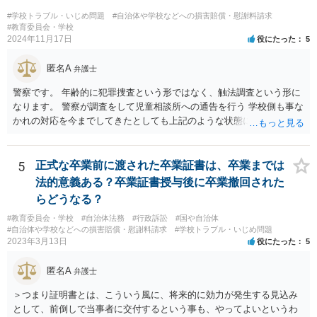
#学校トラブル・いじめ問題
#自治体や学校などへの損害賠償・慰謝料請求
#教育委員会・学校
2024年11月17日
役にたった
5
匿名A
弁護士
警察です。 年齢的に犯罪捜査という形ではなく、触法調査という形に
なります。 警察が調査をして児童相談所への通告を行う 学校側も事な
かれの対応を今までしてきたとしても上記のような状態になれば一定
の対応はするでしょう。 外傷がないとのことですが、同種被害を訴え
る生徒が複数名ということであれば、 警察側も動くのではないかと思
われます。
5
正式な卒業前に渡された卒業証書は、卒業までは
法的意義ある？卒業証書授与後に卒業撤回された
らどうなる？
#教育委員会・学校
#自治体法務
#行政訴訟
#国や自治体
#自治体や学校などへの損害賠償・慰謝料請求
#学校トラブル・いじめ問題
2023年3月13日
役にたった
5
匿名A
弁護士
＞つまり証明書とは、こういう風に、将来的に効力が発生する見込み
として、前倒しで当事者に交付するという事も、やってよいというわ