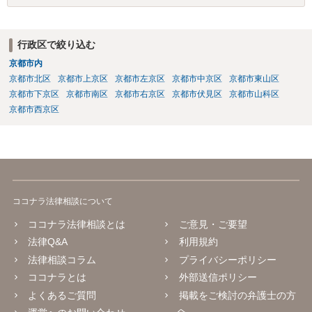
要があります。郵便を送らずに最初から裁判所に申し立てる方法もあ
りえます。 弁護士に依頼する場合、何を依頼するかということをよく
よく相談の上、決めるべきです。 単に内容証明郵便を作ってもらうだ
行政区で絞り込む
けでよいのかどうか（これだけなら数万円でしょう）、その後の交渉
京都市内
を依頼するかどうか、請求金額との関係で、赤字になるかもしれない
ので、交渉の依頼はしないのか、など、検討すべき点はいろいろあり
京都市北区
京都市上京区
京都市左京区
京都市中京区
京都市東山区
ますので、まずは、お近くの弁護士に直接相談してみてください。
京都市下京区
京都市南区
京都市右京区
京都市伏見区
京都市山科区
京都市西京区
ココナラ法律相談について
ココナラ法律相談とは
ご意見・ご要望
法律Q&A
利用規約
法律相談コラム
プライバシーポリシー
ココナラとは
外部送信ポリシー
よくあるご質問
掲載をご検討の弁護士の方
へ