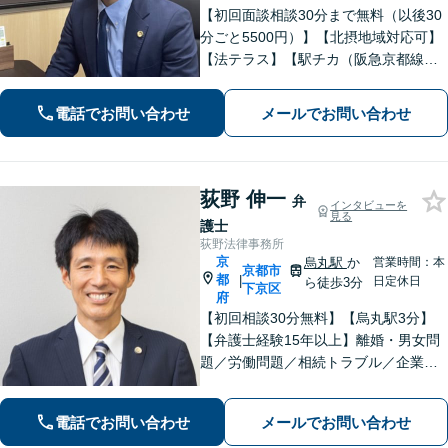
【初回面談相談30分まで無料（以後30
分ごと5500円）】【北摂地域対応可】
【法テラス】【駅チカ（阪急京都線烏
丸駅・京都市営地下鉄四条駅５番出口
徒歩４分、地下鉄五条駅１番出口徒歩
電話でお問い合わせ
メールでお問い合わせ
２分】丁寧にわかりやすく説明。オン
ラインなら全国対応可【夜間・休日面
談】
荻野 伸一
弁
インタビューを
見る
護士
荻野法律事務所
京
烏丸駅
か
営業時間：本
京都市
都
|
日定休日
ら徒歩3分
下京区
府
【初回相談30分無料】【烏丸駅3分】
【弁護士経験15年以上】離婚・男女問
題／労働問題／相続トラブル／企業法
務など実績多数あり。丁寧なコミュニ
ケーションで、納得感のある解決を目
電話でお問い合わせ
メールでお問い合わせ
指します【宗教法人法務／医療法務も