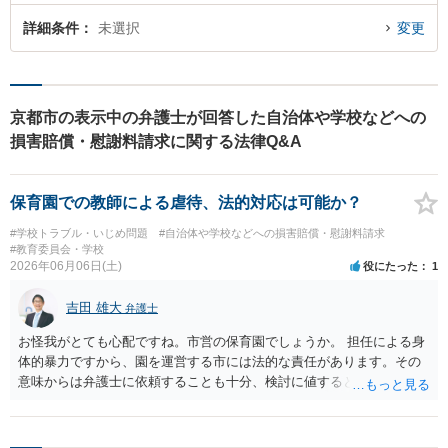
詳細条件
未選択
変更
京都市の表示中の弁護士が回答した自治体や学校などへの
損害賠償・慰謝料請求に関する法律Q&A
保育園での教師による虐待、法的対応は可能か？
#学校トラブル・いじめ問題
#自治体や学校などへの損害賠償・慰謝料請求
#教育委員会・学校
2026年06月06日(土)
役にたった
1
吉田 雄大
弁護士
お怪我がとても心配ですね。市営の保育園でしょうか。 担任による身
体的暴力ですから、園を運営する市には法的な責任があります。その
意味からは弁護士に依頼することも十分、検討に値するといえます。
他方、弁護士への依頼には一定の費用がかかりますし、市が法的責任
を自ら認めることは稀です。 損害賠償を求めた場合であっても、市は
容易に賠償に応じませんし、裁判等にもつれ込んでもどの程度の金額