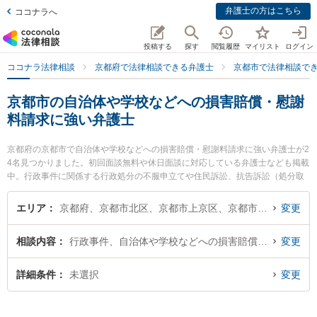
弁護士の方はこちら
ココナラへ
投稿する
探す
閲覧履歴
マイリスト
ログイン
ココナラ法律相談
京都府で法律相談できる弁護士
京都市で法律相談で
京都市の自治体や学校などへの損害賠償・慰謝
料請求に強い弁護士
京都府の京都市で自治体や学校などへの損害賠償・慰謝料請求に強い弁護士が2
4名見つかりました。初回面談無料や休日面談に対応している弁護士なども掲載
中。行政事件に関係する行政処分の不服申立てや住民訴訟、抗告訴訟（処分取
り消し等）等の細かな分野での絞り込み検索もでき便利です。特に松原法律事
務所の松原 祐紀弁護士や弁護士法人本江法律事務所 京都オフィスの東 浩作弁
エリア
京都府、京都市北区、京都市上京区、京都市左京区、京都市中京区、京都市東山区、京都市下京区、京都市南区、京都市右京区、京都市伏見区、京都市山科区、京都市西京区
変更
護士、嶋田隼也法律事務所の嶋田 隼也弁護士のプロフィール情報や弁護士費
用、強みなどが注目されています。『京都市で土日や夜間に発生した自治体や
相談内容
行政事件、自治体や学校などへの損害賠償・慰謝料請求
変更
学校などへの損害賠償・慰謝料請求のトラブルを今すぐに弁護士に相談した
い』『自治体や学校などへの損害賠償・慰謝料請求のトラブル解決の実績豊富
な近くの弁護士を検索したい』『初回相談無料で自治体や学校などへの損害賠
詳細条件
未選択
変更
償・慰謝料請求を法律相談できる京都市内の弁護士に相談予約したい』などで
お困りの相談者さんにおすすめです。