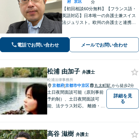
府
京区
分
【初回相談60分無料】【フランス語・
英語対応】日本唯一の弁護士兼スイス
法ジュリスト。欧州の弁護士と連携し
クロスボーダーで支援。最後まで粘り
強く寄り添います！在欧州資産の引き
上げ／英仏日契約法務／ハーグ条約案
電話でお問い合わせ
メールでお問い合わせ
件などお任せ【WEB対応｜休日・夜間
相談可】
松浦 由加子
弁護士
松浦法律事務所
京都府
京都市中京区
丸太町駅
から徒歩2分
|
土日夜間面談可能（原則事前
詳細を見
予約制）、土日夜間面談可
る
能、法テラス対応。 離婚・借
金（破産、個人再生等）・遺
産分割など個人の方のご相談
のほか、契約トラブルや雇用
高谷 滋樹
問題・クレーマー対応など事
弁護士