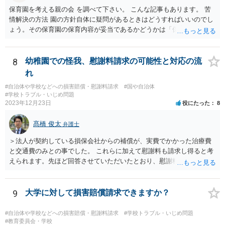
保育園を考える親の会 を調べて下さい。 こんな記事もあります。 苦
情解決の方法 園の方針自体に疑問があるときはどうすればいいのでし
ょう。その保育園の保育内容が妥当であるかどうかは「保育所保育指
針」や「第三者評価基準」などのガイドラインで判断できます。 相談
だけで問題が解決できずにこじれた時には、苦情を文書にして保育園
に提出しましょう。園は保護者の苦情に耳を傾けなくてはならないと
8
幼稚園での怪我、慰謝料請求の可能性と対応の流
法律で義務付けられています（児童福祉施設最低基準第十四条の
れ
三）。さらに苦情解決のための第三者委員を施設ごとにおくことも指
#自治体や学校などへの損害賠償・慰謝料請求
#国や自治体
導されています。 保育園との相談や交渉で解決できない時には、区市
#学校トラブル・いじめ問題
町村の担当課に苦情を上げることになります。また、都道府県には
2023年12月23日
役にたった
8
「福祉サービス運営適正化委員会」が設置されています。 認可保育所
はもちろんのこと、認可外の保育施設でも補助金を受けている施設
髙橋 俊太
弁護士
は、市や区、都道府県などの責任の範囲内にありますから、役所も相
談に応じなくてはなりません。
＞法人が契約している損保会社からの補償が、実費でかかった治療費
と交通費のみとの事でした。 これらに加えて慰謝料も請求し得ると考
えられます。先ほど回答させていただいたとおり、慰謝料の額につい
ては通院期間・回数などを基準にして検討がなされます。
9
大学に対して損害賠償請求できますか？
#自治体や学校などへの損害賠償・慰謝料請求
#学校トラブル・いじめ問題
#教育委員会・学校