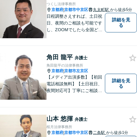
つくし法律事務所
京都府
京都市中京区
丸太町駅
から徒歩5分
|
日程調整さえすれば、土日祝
詳細を見
日、夜間のご相談も可能です
る
し、ZOOMでしたら全国どこ
でもご相談可能です。私が行
けないところでも、全国どこ
でも大抵は他の弁護士をご紹
角田 龍平
介できます。
弁護士
角田龍平の法律事務所
京都府
京都市左京区
|
【メディア出演多数】【初回
詳細を見
電話相談無料】【土日祝日、
る
夜間対応可】丁寧にご相談を
お聞きして、事件に応じた最
適の解決と明朗な弁護士費用
をご提案。お客様の権利と人
格を徹底的に守ります！
山本 悠揮
弁護士
桜月法律事務所
京都府
京都市中京区
二条駅
から徒歩1分
|