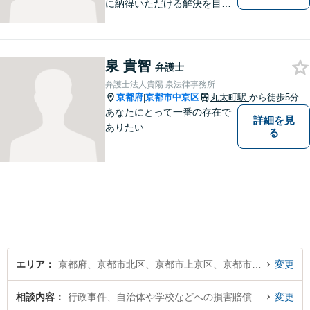
に納得いただける解決を目指
します！
泉 貴智
弁護士
弁護士法人貴陽 泉法律事務所
京都府
京都市中京区
丸太町駅
から徒歩5分
|
あなたにとって一番の存在で
詳細を見
ありたい
る
エリア
京都府、京都市北区、京都市上京区、京都市左京区、京都市中京区、京都市東山区、京都市下京区、京都市南区、京都市右京区、京都市伏見区、京都市山科区、京都市西京区
変更
相談内容
行政事件、自治体や学校などへの損害賠償・慰謝料請求
変更