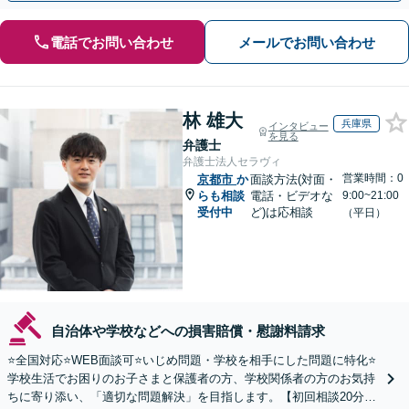
電話でお問い合わせ
メールでお問い合わせ
林 雄大
兵庫県
インタビュー
を見る
弁護士
弁護士法人セラヴィ
営業時間：0
京都市
か
面談方法(対面・
らも相談
電話・ビデオな
9:00~21:00
受付中
ど)は応相談
（平日）
自治体や学校などへの損害賠償・慰謝料請求
⭐️全国対応⭐️WEB面談可⭐️いじめ問題・学校を相手にした問題に特化⭐️
学校生活でお困りのお子さまと保護者の方、学校関係者の方のお気持
ちに寄り添い、「適切な問題解決」を目指します。【初回相談20分無