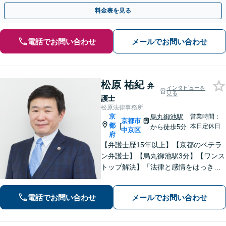
料】
料金表を見る
電話でお問い合わせ
メールでお問い合わせ
松原 祐紀
弁
インタビューを
見る
護士
松原法律事務所
京
烏丸御池駅
営業時間：
京都市
都
|
本日定休日
から徒歩5分
中京区
府
【弁護士歴15年以上】【京都のベテラ
ン弁護士】【烏丸御池駅3分】【ワンス
トップ解決】「法律と感情をはっきり
分けたスタイル」で問題解決へ。離婚
問題、新型コロナが原因の借金、不動
電話でお問い合わせ
メールでお問い合わせ
産問題なども幅広く対応【女性弁護士
も在籍】【初回相談30分無料】