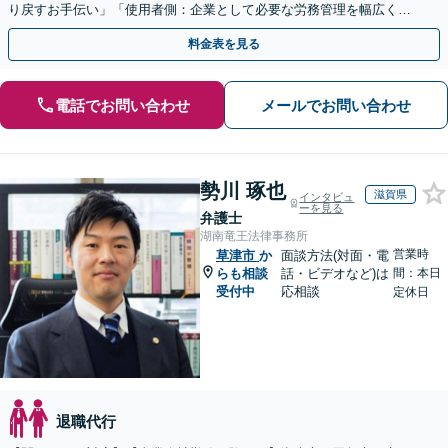
り戻すお手伝い」「使用者側：企業として必要な労務管理を幅広くサ
ポート」【スポット契約・顧問契約どちらも対応可】
料金表を見る
電話でお問い合わせ
メールでお問い合わせ
勢川 琢也
滋賀県
インタビュ
ーを見る
弁護士
湖南竜王法律事務所
営業時
草津市
か
面談方法(対面・電
らも相談
話・ビデオなど)は
間：本日
受付中
応相談
定休日
退職代行