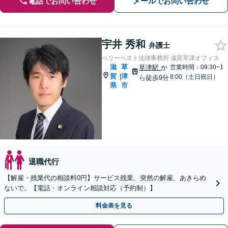
電話でお問い合わせ
メールでお問い合わせ
宇井 秀和
弁護士
ベリーベスト法律事務所 滋賀草津オフィス
滋
草
草津駅
か
営業時間：09:30~1
賀
津
|
8:00（土日祝日）
ら徒歩9分
県
市
退職代行
【解雇・残業代の相談料0円】サービス残業、突然の解雇、あきらめ
ないで。【電話・オンライン相談対応（予約制）】
料金表を見る