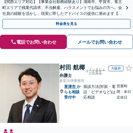
【関西エリア対応】【事業会社勤務経験あり】湖南市、甲賀市、竜王
町エリアで残業代請求、不当解雇、ハラスメントでお悩みの方へ。会
社員の経験を活かし、現実に即したアドバイスの提供に努めます【労
使双方に対応】【Web面談OK】
料金表を見る
電話でお問い合わせ
メールでお問い合わせ
村田 航椰
大阪府
インタビュ
ーを見る
弁護士
蒼星法律事務所
営業時
草津市
か
面談方法(対面・電
らも相談
話・ビデオなど)は
間：本日
受付中
応相談
定休日