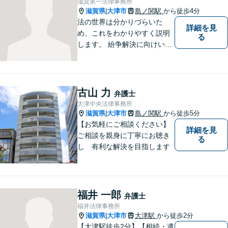
滋賀第一法律事務所
滋賀県
大津市
島ノ関駅
から徒歩4分
|
法の世界は分かりづらいた
詳細を見
め、これをわかりやすく説明
る
します。 紛争解決に向けいく
つかの解決案を説明し、依頼
者にとって一番良いと思う方
針をアドバイスします。 依頼
者の希望を最大限尊重しなが
古山 力
弁護士
ら、適正な範囲で解決を目指
大津中央法律事務所
します。
滋賀県
大津市
島ノ関駅
から徒歩5分
|
【お気軽にご相談ください】
詳細を見
ご相談を親身に丁寧にお聴き
る
し 有利な解決を目指します
福井 一郎
弁護士
福井法律事務所
滋賀県
大津市
大津駅
から徒歩2分
|
【大津駅徒歩2分】【相続・遺