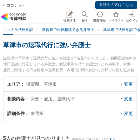
弁護士の方はこちら
ココナラへ
投稿する
探す
閲覧履歴
マイリスト
ログイン
ココナラ法律相談
滋賀県で法律相談できる弁護士
草津市で法律相談で
草津市の退職代行に強い弁護士
滋賀県の草津市で退職代行に強い弁護士が5名見つかりました。初回面談無料や
休日面談に対応している弁護士、解決事例を持つ弁護士なども掲載中。労働・
雇用に関係する不当解雇や退職勧奨、内定取消等の細かな分野での絞り込み検
索もでき便利です。特にベリーベスト法律事務所 滋賀草津オフィスの髙橋 咲衣
弁護士やベリーベスト法律事務所 滋賀草津オフィスの宇井 秀和弁護士、ミカン
エリア
滋賀県、草津市
変更
法律事務所の中野 仁弁護士のプロフィール情報や弁護士費用、強みなどが注目
されています。『草津市で土日や夜間に発生した退職代行のトラブルを今すぐ
相談内容
労働・雇用、退職代行
変更
に弁護士に相談したい』『退職代行のトラブル解決の実績豊富な近くの弁護士
を検索したい』『初回相談無料で退職代行を法律相談できる草津市内の弁護士
に相談予約したい』などでお困りの相談者さんにおすすめです。
詳細条件
未選択
変更
5
人の弁護士が見つかりました
(検索結果について詳しくは
こちら
)