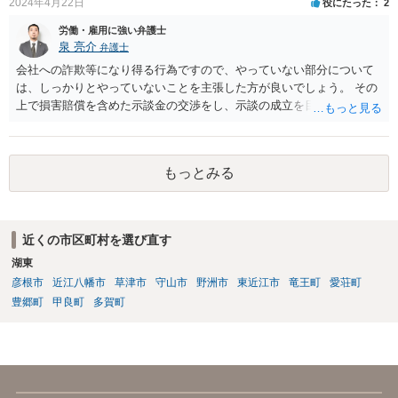
2024年4月22日
役にたった
2
労働・雇用に強い弁護士
泉 亮介
弁護士
会社への詐欺等になり得る行為ですので、やっていない部分について
は、しっかりとやっていないことを主張した方が良いでしょう。 その
上で損害賠償を含めた示談金の交渉をし、示談の成立を目指す必要が
あるでしょう。
もっとみる
近くの市区町村を選び直す
湖東
彦根市
近江八幡市
草津市
守山市
野洲市
東近江市
竜王町
愛荘町
豊郷町
甲良町
多賀町