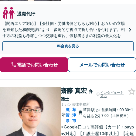
退職代行
【関西エリア対応】【会社側・労働者側どちらも対応】お互いの立場
を熟知した和解交渉により、多角的な視点で折り合いを付けます。相
手方の利益も考慮しつつ交渉を重ね、依頼者さまの利益の最大化を目
指す「不当解雇／労災の損害賠償請求／未払い残業代請求」
料金表を見る
電話でお問い合わせ
メールでお問い合わせ
齋藤 真宏
弁
インタビューを
見る
護士
ミカン法律事務所
滋
草
草津駅
か
営業時間：09:30~1
賀
津
|
7:00（土日祝日）
ら徒歩2分
県
市
⭐️Google口コミ高評価【カード・payp
ay対応】【弁護士歴10年以上】【宅建