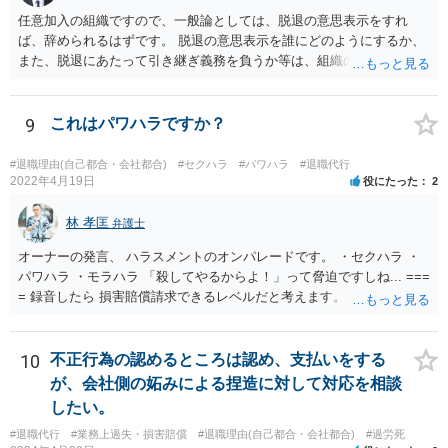
任意加入の組織ですので、一般論としては、脱退の意思表示をすれ
ば、辞められるはずです。 脱退の意思表示を誰にどのようにするか、
また、脱退にあたって引き継ぎ義務を負うか等は、組織の実態等を踏
まえて個別的に判断する必要があります。 弁護士に直接相談すれば、
もう少し具体的な対応方法についてアドバイスを受けられると思いま
す。
9
これはパワハラですか？
#退職理由(自己都合・会社都合)
#セクハラ
#パワハラ
#退職代行
2022年4月19日
役にたった
2
林 孝匡
弁護士
オーナーの発言、 ハラスメントのオンパレードです。 ・セクハラ ・
パワハラ ・モラハラ 「殺してやるからよ！」って脅迫ですしね... ===
= 録音したら 損害賠償請求できるレベルだと考えます。 ━━━━━━
━━━ ▼ ご参考になればと ━━━━━━━━━ ・証拠の集め方 ・訴
え方 ・パワハラ裁判例については、 私がブログを書いています。 プ
ロフィールのリンクから飛べます。 ご参考になれば幸いです。
10
不正行為の認めるところは認め、支払いをする
が、会社側の妬みによる捏造に対して対応を相談
したい。
#退職代行
#業務上過失・損害賠償
#退職理由(自己都合・会社都合)
#過労死