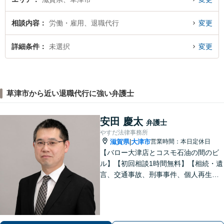
相談内容
労働・雇用、退職代行
変更
詳細条件
未選択
変更
草津市から近い退職代行に強い弁護士
安田 慶太
弁護士
やすだ法律事務所
滋賀県
大津市
営業時間：本日定休日
|
【バロー大津店とコスモ石油の間のビ
ル】【初回相談1時間無料】【相続・遺
言、交通事故、刑事事件、個人再生・
自己破産、不動産問題に注力】【弁護
士歴10年以上】お悩みをかかえている
方はぜひ一度ご相談ください！