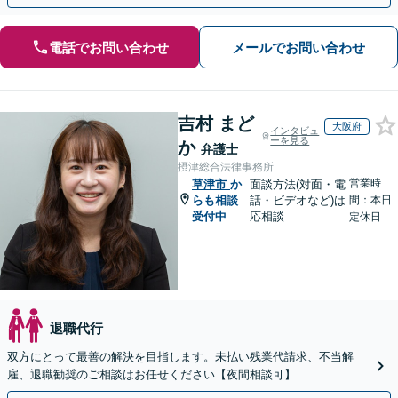
電話でお問い合わせ
メールでお問い合わせ
吉村 まど
大阪府
インタビュ
ーを見る
か
弁護士
摂津総合法律事務所
営業時
草津市
か
面談方法(対面・電
らも相談
話・ビデオなど)は
間：本日
受付中
応相談
定休日
退職代行
双方にとって最善の解決を目指します。未払い残業代請求、不当解
雇、退職勧奨のご相談はお任せください【夜間相談可】