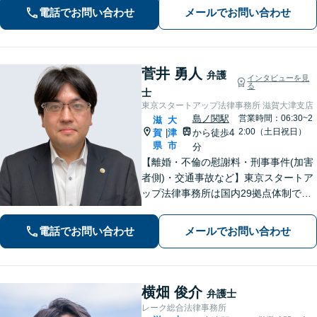
電話でお問い合わせ
メールでお問い合わせ
菅井 勇人
弁護
インタビューを見
る
士
東京スタートアップ法律事務所 滋賀大津支店
島ノ関駅
営業時間：06:30~2
滋
大
2:00（土日祝日）
賀
津
から徒歩4
|
県
市
分
【離婚・不倫の慰謝料・刑事事件(加害
者側)・交通事故など】東京スタートア
ップ法律事務所は国内29拠点体制で全
国対応！【ご自宅からの電話相談にも
対応(法律相談は完全予約制)】各分野で
電話でお問い合わせ
メールでお問い合わせ
専門性の高い弁護士が寄り添い解決を
サポートします。
横畑 俊介
弁護士
レーク総合法律事務所