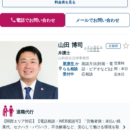
料金表を見る
電話でお問い合わせ
メールでお問い合わせ
山田 博司
京都府
インタビュ
ーを見る
弁護士
山科総合法律事務所
営業時
草津市
か
面談方法(対面・電
らも相談
話・ビデオなど)は
間：本日
受付中
応相談
定休日
退職代行
【関西エリア対応】【電話相談・WEB面談可】「労働者側：未払い残
業代、セクハラ・パワハラ、不当解雇など、安心して働ける環境を取