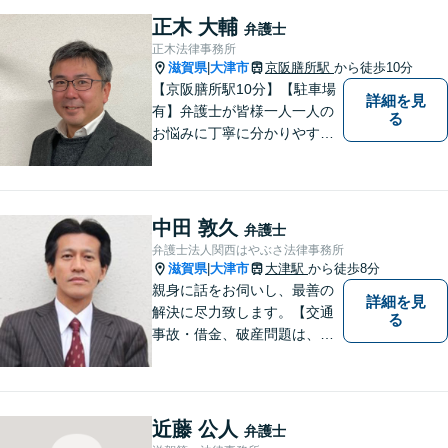
ます。お気軽にご相談くださ
正木 大輔
弁護士
い【隣接駐車場あり】
正木法律事務所
滋賀県
大津市
京阪膳所駅
から徒歩10分
|
【京阪膳所駅10分】【駐車場
詳細を見
有】弁護士が皆様一人一人の
る
お悩みに丁寧に分かりやすく
お応えいたします。専門家に
よる適切なアドバイスや手続
により、問題解決に向けて前
進できることがございます。
中田 敦久
弁護士
どうぞ当事務所にご相談くだ
弁護士法人関西はやぶさ法律事務所
さい。
滋賀県
大津市
大津駅
から徒歩8分
|
親身に話をお伺いし、最善の
詳細を見
解決に尽力致します。【交通
る
事故・借金、破産問題は、初
回相談料無料】【夜間相談可
（要事前予約）】【弁護士経
験２０年以上】【専用駐車場
あり】
近藤 公人
弁護士