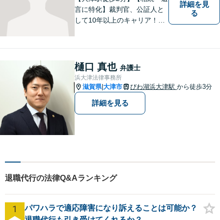
詳細を見
言に特化】裁判官、公証人と
る
して10年以上のキャリア！親
族の人間関係に配慮し、先を
見据えながら、最大限依頼者
様の利益を守ります。皆様の
抱えるお気持ちやご希望をぜ
樋口 真也
弁護士
ひお聞かせください！
浜大津法律事務所
滋賀県
大津市
びわ湖浜大津駅
から徒歩3分
|
詳細を見る
退職代行の法律Q&Aランキング
1
パワハラで適応障害になり訴えることは可能か？
退職代行も引き受けてくれるか？