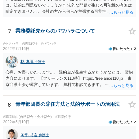
は、法的に問題ないでしょうか？ 法的な問題が生じる可能性の有無は
断定できませんし、会社の方から何らか主張する可能性はあります。
しかし、現実に損害賠償責任を負うことは、ほとんど考えられませ
ん。 それよりも、書いておられる事情がある場合は、いつ、どのよう
な方法で、退職の意思及び退職日まで全日有給休暇を使用することを
7
業務委託先からのパワハラについて
会社に伝えるかが、問題になるかもしれないです。 場合よっては退職
代行の利用などもご検討なさってください。
#セクハラ
#退職代行
#パワハラ
2022年7月16日
役にたった
2
林 孝匡
弁護士
心痛、お察しいたします...。 違約金が発生するかどうかなどは、 契約
内容によります。 【フリーランス110番】 https://freelance110.jp ↑ 東
京弁護士会が運営しています。 無料で相談できます。 一度、ご相談す
ることを検討してみてください。 かりに違約金が発生するとしても、
「パワハラしてたよね」という材料で 減額交渉も可能かもしれませ
ん。
8
青年部団長の辞任方法と法的サポートの活用法
#退職理由(自己都合・会社都合)
#退職代行
2022年5月10日
役にたった
2
岡部 将吾
弁護士