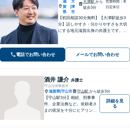
滋
大
大津駅
から
営業時間：本
賀
津
|
日定休日
徒歩3分
県
市
【初回相談30分無料】【大津駅徒歩3
分】話しやすさ・分かりやすさを大切
にする地元滋賀出身の弁護士です。離
婚や借金、企業法務など皆様の悩みを
丁寧に伺い、最適な解決策をご提案し
ます。一人で抱え込まず、まずはお気
電話でお問い合わせ
メールでお問い合わせ
軽にご相談ください。
酒井 謙介
弁護士
守山法律事務所
滋賀県
守山市
守山駅
から徒歩3分
|
【守山駅3分】相続、刑事事
詳細を見
件、企業法務など。依頼者さ
る
まの状況を十分にヒアリング
し、あらゆる観点から解決策
をご提案してまいります。丁
寧に、迅速に、柔軟に対応し