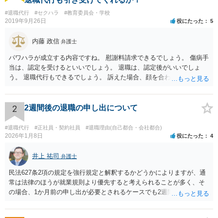
#退職代行
#セクハラ
#教育委員会・学校
2019年9月26日
役にたった
5
内藤 政信
弁護士
パワハラが成立する内容ですね。 慰謝料請求できるでしょう。 傷病手
当は、認定を受けるといいでしょう。 退職は、認定後がいいでしょ
う。 退職代行もできるでしょう。 訴えた場合、顔を合わすことは、あ
るかもしれません。 そのときは、弁護士も一緒ですから、いまより恐
れは 減じて来るでしょう。
2
2週間後の退職の申し出について
#退職代行
#正社員・契約社員
#退職理由(自己都合・会社都合)
2026年1月8日
役にたった
4
井上 祐司
弁護士
民法627条2項の規定を強行規定と解釈するかどうかによりますが、通
常は法律のほうが就業規則より優先すると考えられることが多く、そ
の場合、1か月前の申し出が必要とされるケースでも2週間前の退職予
告で退職の効果が生じると考えられます。 もっとも、退職1か月前の
申し出は世間のあらゆる業種で広く採用されたルールであり、それ自