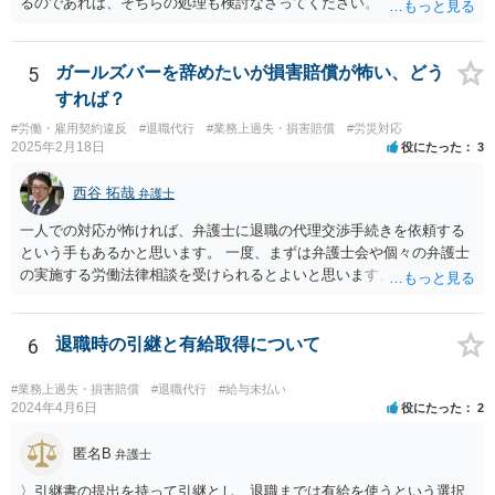
るのであれば、そちらの処理も検討なさってください。
5
ガールズバーを辞めたいが損害賠償が怖い、どう
すれば？
#労働・雇用契約違反
#退職代行
#業務上過失・損害賠償
#労災対応
2025年2月18日
役にたった
3
西谷 拓哉
弁護士
一人での対応が怖ければ、弁護士に退職の代理交渉手続きを依頼する
という手もあるかと思います。 一度、まずは弁護士会や個々の弁護士
の実施する労働法律相談を受けられるとよいと思います。
6
退職時の引継と有給取得について
#業務上過失・損害賠償
#退職代行
#給与未払い
2024年4月6日
役にたった
2
匿名B
弁護士
〉引継書の提出を持って引継とし、退職までは有給を使うという選択