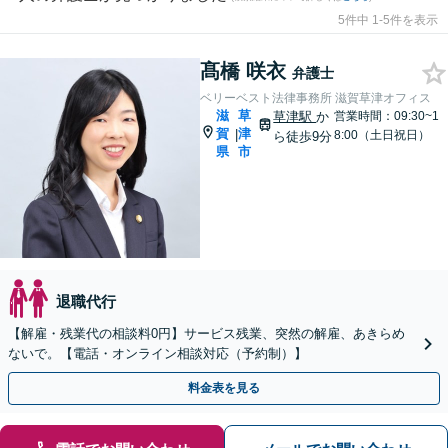
5件中 1-5件を表示
髙橋 咲衣
弁護士
ベリーベスト法律事務所 滋賀草津オフィス
滋
草
草津駅
か
営業時間：09:30~1
賀
津
|
8:00（土日祝日）
ら徒歩9分
県
市
退職代行
【解雇・残業代の相談料0円】サービス残業、突然の解雇、あきらめ
ないで。【電話・オンライン相談対応（予約制）】
料金表を見る