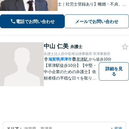
士｜社労士登録あり】離婚・不貞、破
産、不動産、相続、行政事件に注力！
リラックスしてお越しください。丁寧
電話でお問い合わせ
メールでお問い合わせ
にお話をお聴きします【草津駅2分｜駐
車場あり】【土日祝対応】
中山 仁美
弁護士
弁護士法人田中彰寿法律事務所 草津事務所
滋賀県
草津市
草津駅
から徒歩10分
|
【草津駅徒歩10分】【中堅・
詳細を見
中小企業のための弁護士】依
る
頼者様の平穏な日々を取り戻
すため、丁寧で迅速なリーガ
ルサービスをお届けします。
専門家ネットワークを駆使し
て、スピード感のあるシーム
レスな対応を実現します。
エリア
滋賀県、草津市
変更