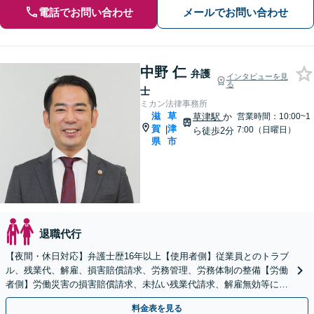
電話でお問い合わせ
メールでお問い合わせ
中野 仁
弁護
インタビューを見
る
士
ミカン法律事務所
滋
草
草津駅
か
営業時間：10:00~1
賀
津
|
7:00（日曜日）
ら徒歩2分
県
市
退職代行
【夜間・休日対応】弁護士歴16年以上【使用者側】従業員とのトラブ
ル、残業代、解雇、損害賠償請求、労務管理、労務体制の整備【労働
者側】労働災害の損害賠償請求、未払い残業代請求、解雇無効等に対
応【JR草津駅2分】
料金表を見る