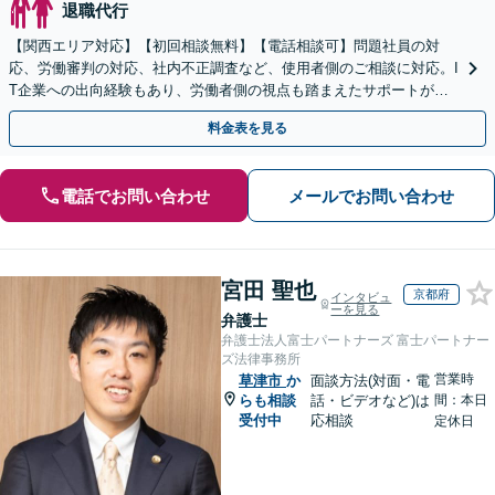
退職代行
【関西エリア対応】【初回相談無料】【電話相談可】問題社員の対
応、労働審判の対応、社内不正調査など、使用者側のご相談に対応。I
T企業への出向経験もあり、労働者側の視点も踏まえたサポートが可
能です。お気軽にご相談ください。【夜間・土日相談可】
料金表を見る
電話でお問い合わせ
メールでお問い合わせ
宮田 聖也
京都府
インタビュ
ーを見る
弁護士
弁護士法人富士パートナーズ 富士パートナー
ズ法律事務所
営業時
草津市
か
面談方法(対面・電
らも相談
話・ビデオなど)は
間：本日
受付中
応相談
定休日