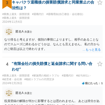
体が不合理と判断されるようなものではないため、就業規則・退職金
3
キャバクラ退職後の損害賠償請求と同業禁止の合
規程において「正当な理由なく会社の承認を得ずに退職した場合や引
法性は？
継ぎを行わずに退職した場合に退職金を減額ないし不支給とする」旨
#業務上過失・損害賠償
#退職代行
#退職理由(自己都合・会社都合)
の条項が設けられている場合、その制約を受けることは考えられま
#業務上過失・損害賠償
す。
2024年11月4日
匿名A
弁護士
なり得ると考えますが、個別の事情によりますし、相手のあることな
のでスムーズに終わるかどうかは、なんとも言えません。 私の方から
のご助言は以上で終わります。
4
"有限会社の損失賠償と返金請求に関する問い合
わせ"
#業務上過失・損害賠償
#家族間の相続トラブル
#退職代行
#給与未払い
#経営者・会社側
#相続トラブルの代理交渉
2024年2月26日
役にたった
1
匿名A
弁護士
役員登録の解除が何かに影響するとは思われません。 あとは持分があ