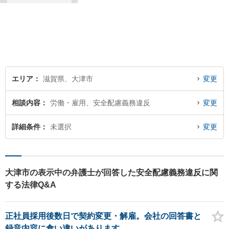
つかの解決案を説明し、依頼
者にとって一番良いと思う方
針をアドバイスします。 依頼
者の希望を最大限尊重しなが
ら、適正な範囲で解決を目指
します。
エリア
滋賀県、大津市
変更
相談内容
労働・雇用、安全配慮義務違反
変更
詳細条件
未選択
変更
大津市の表示中の弁護士が回答した安全配慮義務違反に関
する法律Q&A
正社員採用後数日で契約変更・解雇。会社の回答書と
録音内容に食い違いがあります。