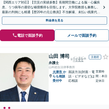
【関西エリア対応】【労災の実績多数】長期間労働による脳・心臓疾
患、うつ病等の適切な補償獲得を目指します。大学院教授も兼務し、
最新の判例にも精通【歴20年の元公務員】不当解雇、未払い残業代
等、労働者の立場から親身にサポート【初回相談無料】
料金表を見る
電話で面談予約
メールで面談予約
山田 博司
京都府
インタビュ
ーを見る
弁護士
山科総合法律事務所
営業時
大津市
か
面談方法(対面・電
らも相談
話・ビデオなど)は
間：本日
受付中
応相談
定休日