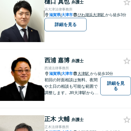
樋口 真也
ます。弁護士に依頼するのは
弁護士
敷居が高いとお考えの方も、
浜大津法律事務所
まずは一度ご相談ください。
滋賀県
大津市
びわ湖浜大津駅
から徒歩3分
|
詳細を見る
西浦 嘉博
弁護士
西浦法律事務所
滋賀県
大津市
大津駅
から徒歩10分
|
初回の対面相談は無料。夜間
詳細を見
や土日の相談も可能な範囲で
る
調整します。JR大津駅から徒
歩10分、京阪大津線上栄町駅
から徒歩4分、大津赤十字病院
の前になります。 【滋賀県２
正木 大輔
位 弁護士ドットコムランキ
弁護士
ング（2024年7月-2026年7月
正木法律事務所