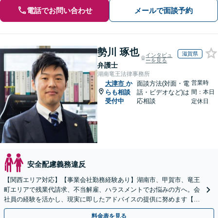
電話でお問い合わせ
メールで面談予約
勢川 琢也
滋賀県
インタビュ
ーを見る
弁護士
湖南竜王法律事務所
営業時
大津市
か
面談方法(対面・電
らも相談
話・ビデオなど)は
間：本日
受付中
応相談
定休日
安全配慮義務違反
【関西エリア対応】【事業会社勤務経験あり】湖南市、甲賀市、竜王
町エリアで残業代請求、不当解雇、ハラスメントでお悩みの方へ。会
社員の経験を活かし、現実に即したアドバイスの提供に努めます【労
使双方に対応】【Web面談OK】
料金表を見る