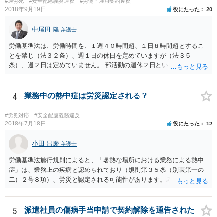
#過労死
#安全配慮義務違反
#労働・雇用契約違反
2018年9月19日
役にたった
20
中尾田 隆
弁護士
労働基準法は、労働時間を、１週４０時間超、１日８時間超とするこ
とを禁じ（法３２条）、週１日の休日を定めていますが（法３５
条）、週２日は定めていません。 部活動の週休２日というのは、スポ
ーツ庁の指針のことと思われますが、法的拘束力はありません。つま
り週休2日とするか、しないか、もっと別の制度とするかは、各教育委
員会や学校の判断に委ねられています。 したがって、生徒の保護者会
4
業務中の熱中症は労災認定される？
と、学校とで、生徒の健全育成のためにスポーツ庁の指針を遵守して
もらいたいなどと、交渉してもらうことが良いと考えられます。 もち
#労災対応
#安全配慮義務違反
ろん、保護者の間でも、週休2日制を認める意見と、反対の意見と対立
2018年7月18日
役にたった
12
することは予想されますが、そういったことも含めて話し合いをする
ことが必要と思われます。
小田 昌慶
弁護士
労働基準法施行規則によると、「暑熱な場所における業務による熱中
症」は、業務上の疾病と認められており（規則第３５条（別表第一の
二）２号８項）、労災と認定される可能性があります。みんな同条件
なので労災とは認定されないということはありません。 具体的な要件
としては、①仕事をしている時間・場所に熱中症を引き起こす明確な
原因が存在していること、②その原因により熱中症に至ったという因
5
派遣社員の傷病手当申請で契約解除を通告された