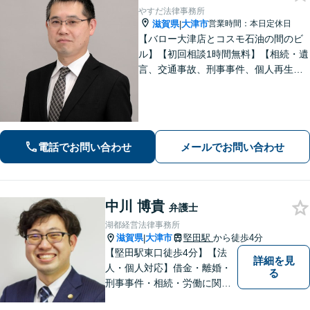
やすだ法律事務所
滋賀県
大津市
営業時間：本日定休日
|
【バロー大津店とコスモ石油の間のビ
ル】【初回相談1時間無料】【相続・遺
言、交通事故、刑事事件、個人再生・
自己破産、不動産問題に注力】【弁護
士歴10年以上】お悩みをかかえている
方はぜひ一度ご相談ください！
電話でお問い合わせ
メールでお問い合わせ
中川 博貴
弁護士
湖都経営法律事務所
滋賀県
大津市
堅田駅
から徒歩4分
|
【堅田駅東口徒歩4分】【法
詳細を見
人・個人対応】借金・離婚・
る
刑事事件・相続・労働に関す
るトラブルはお任せくださ