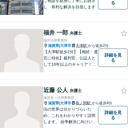
ご相談を親身に丁寧にお聴き
る
し 有利な解決を目指します
福井 一郎
弁護士
福井法律事務所
滋賀県
大津市
大津駅
から徒歩2分
|
【大津駅徒歩2分】【相続・遺
詳細を見
言に特化】裁判官、公証人と
る
して10年以上のキャリア！親
族の人間関係に配慮し、先を
見据えながら、最大限依頼者
様の利益を守ります。皆様の
近藤 公人
抱えるお気持ちやご希望をぜ
弁護士
ひお聞かせください！
滋賀第一法律事務所
滋賀県
大津市
島ノ関駅
から徒歩4分
|
法の世界は分かりづらいた
詳細を見
め、これをわかりやすく説明
る
します。 紛争解決に向けいく