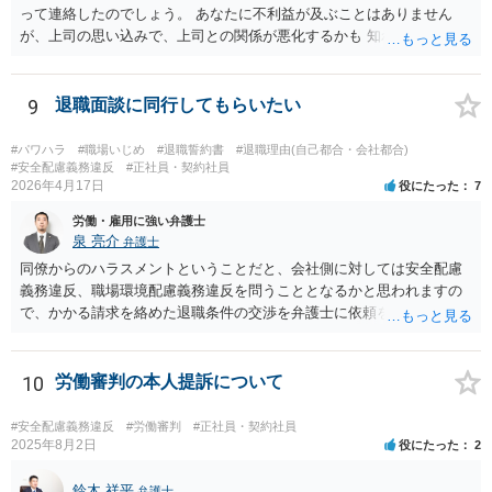
って連絡したのでしょう。 あなたに不利益が及ぶことはありません
が、上司の思い込みで、上司との関係が悪化するかも 知れませんね。
9
退職面談に同行してもらいたい
#パワハラ
#職場いじめ
#退職誓約書
#退職理由(自己都合・会社都合)
#安全配慮義務違反
#正社員・契約社員
2026年4月17日
役にたった
7
労働・雇用に強い弁護士
泉 亮介
弁護士
同僚からのハラスメントということだと、会社側に対しては安全配慮
義務違反、職場環境配慮義務違反を問うこととなるかと思われますの
で、かかる請求を絡めた退職条件の交渉を弁護士に依頼をされた方が
良いかと思われます。 その場合、ご自身が会社側と話をする必要はな
くなり全て弁護士が窓口となるため精神的な負担も軽くなるでしょ
う。
10
労働審判の本人提訴について
#安全配慮義務違反
#労働審判
#正社員・契約社員
2025年8月2日
役にたった
2
鈴木 祥平
弁護士