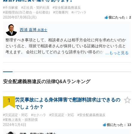
#不当解雇
#正社員・契約社員
#安全配慮義務違反
#退職理由(自己都合・会社都合)
#労働審判
#パワハラ
2026年07月06日(月)
役にたった
2
西浦 嘉博
弁護士
整理すべき事項として、相談者さんは相手方会社に何を求めたいのか
という点と、現状で相談者さんが保持している証拠は何かという点と
考えます。 会社に対してどのような請求を行い得るのか、また、どう
いった証拠を確保できているのかを精査・検討する為、最寄りの法律
事務所での相談を検討いただければと思われます。 上記、ご参考くだ
さい。
安全配慮義務違反の法律Q&Aランキング
1
労災事故による身体障害で慰謝料請求はできるの
でしょうか？
#労災認定・対応
#セクハラ
#労災認定・対応
#安全配慮義務違反
#業務上過失・損害賠償
2024年1月4日
役にたった
13