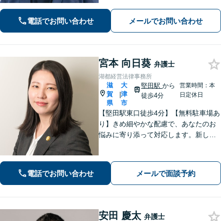
丁寧に伺い、最適な解決策をご提案し
ます。一人で抱え込まず、まずはお気
電話でお問い合わせ
メールでお問い合わせ
軽にご相談ください。
宮本 向日葵
弁護士
湖都経営法律事務所
滋
大
堅田駅
から
営業時間：本
賀
津
|
日定休日
徒歩4分
県
市
【堅田駅東口徒歩4分】【無料駐車場あ
り】きめ細やかな配慮で、あなたのお
悩みに寄り添って対応します。新しい
人生のスタートが切れるよう、法律の
プロとして最後までサポート。お気軽
にご相談ください。
電話でお問い合わせ
メールで面談予約
安田 慶太
弁護士