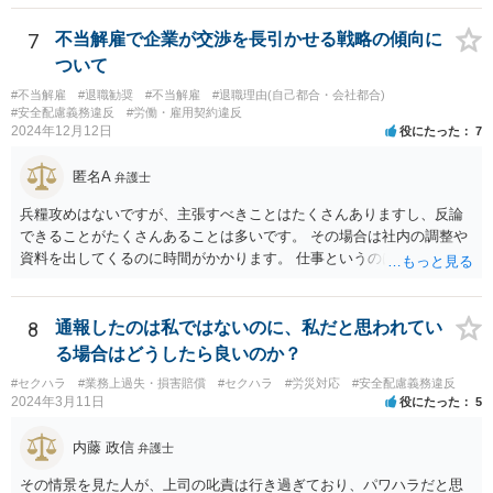
7
不当解雇で企業が交渉を長引かせる戦略の傾向に
ついて
#不当解雇
#退職勧奨
#不当解雇
#退職理由(自己都合・会社都合)
#安全配慮義務違反
#労働・雇用契約違反
2024年12月12日
役にたった
7
匿名A
弁護士
兵糧攻めはないですが、主張すべきことはたくさんありますし、反論
できることがたくさんあることは多いです。 その場合は社内の調整や
資料を出してくるのに時間がかかります。 仕事というのは平日の多く
の時間を占めますし、会社は報告書や通話記録や日報など多くの証拠
をもっていますので。
8
通報したのは私ではないのに、私だと思われてい
る場合はどうしたら良いのか？
#セクハラ
#業務上過失・損害賠償
#セクハラ
#労災対応
#安全配慮義務違反
2024年3月11日
役にたった
5
内藤 政信
弁護士
その情景を見た人が、上司の叱責は行き過ぎており、パワハラだと思