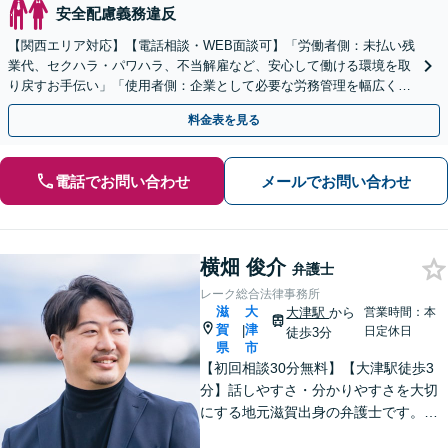
安全配慮義務違反
【関西エリア対応】【電話相談・WEB面談可】「労働者側：未払い残
業代、セクハラ・パワハラ、不当解雇など、安心して働ける環境を取
り戻すお手伝い」「使用者側：企業として必要な労務管理を幅広くサ
ポート」【スポット契約・顧問契約どちらも対応可】
料金表を見る
電話でお問い合わせ
メールでお問い合わせ
横畑 俊介
弁護士
レーク総合法律事務所
滋
大
大津駅
から
営業時間：本
賀
津
|
日定休日
徒歩3分
県
市
【初回相談30分無料】【大津駅徒歩3
分】話しやすさ・分かりやすさを大切
にする地元滋賀出身の弁護士です。離
婚や借金、企業法務など皆様の悩みを