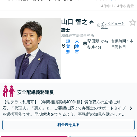
14件中 1-14件を表示
山口 智之
弁
インタビューを
見る
護士
湖都経営法律事務所
滋
大
堅田駅
から
営業時間：本
賀
津
|
日定休日
徒歩4分
県
市
安全配慮義務違反
【法テラス利用可】【年間相談実績400件超】労使双方の立場に対
応。「代理人」「裏方」と、ご要望に応じて弁護士のサポートタイプ
を選択可能です。早期解決をできるよう、事務所の知見を活かしアド
バイスいたします【堅田駅4分】【無料駐車場あり】
料金表を見る