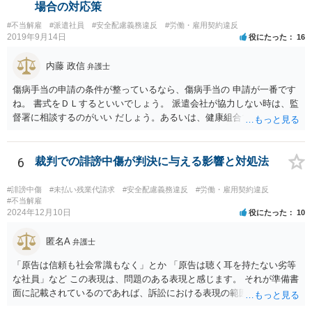
果関係があること、③仕事に関係しない他の原因により発症したもの
場合の対応策
ではないことが認められれば、労災として認定されるため、業務によ
#不当解雇
#派遣社員
#安全配慮義務違反
#労働・雇用契約違反
る移動中に意識が朦朧とし倒れ、熱中症と診断されたのであれば労災
2019年9月14日
役にたった
16
認定される可能性は充分にあります。 会社には安全配慮義務があるに
もかかわらず、就業規則によってスーツが義務付けられたり、1日10件
内藤 政信
弁護士
の外回り件数のノルマ、経費削減のためのタクシー禁止など規則があ
るのであれば、会社の安全配慮義務違反が認められる可能性がありま
傷病手当の申請の条件が整っているなら、傷病手当の 申請が一番です
す。 したがって、会社へ入院治療費や休業損害、慰謝料等を請求でき
ね。 書式をＤＬするといいでしょう。 派遣会社が協力しない時は、監
る可能性はあるので、具体的な内容を一度弁護士に相談するのが良い
督署に相談するのがいい だしょう。あるいは、健康組合ですね。
と思われます。
6
裁判での誹謗中傷が判決に与える影響と対処法
#誹謗中傷
#未払い残業代請求
#安全配慮義務違反
#労働・雇用契約違反
#不当解雇
2024年12月10日
役にたった
10
匿名A
弁護士
「原告は信頼も社会常識もなく」とか 「原告は聴く耳を持たない劣等
な社員」など この表現は、問題のある表現と感じます。 それが準備書
面に記載されているのであれば、訴訟における表現の範囲を超えてい
ると感じます。