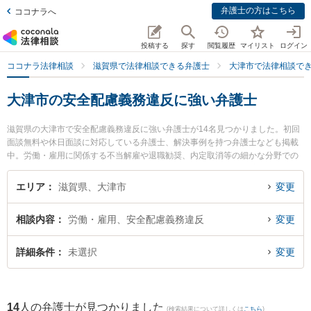
弁護士の方はこちら
ココナラへ
投稿する
探す
閲覧履歴
マイリスト
ログイン
ココナラ法律相談
滋賀県で法律相談できる弁護士
大津市で法律相談で
大津市の安全配慮義務違反に強い弁護士
滋賀県の大津市で安全配慮義務違反に強い弁護士が14名見つかりました。初回
面談無料や休日面談に対応している弁護士、解決事例を持つ弁護士なども掲載
中。労働・雇用に関係する不当解雇や退職勧奨、内定取消等の細かな分野での
絞り込み検索もでき便利です。特に湖都経営法律事務所の山口 智之弁護士やレ
ーク総合法律事務所の横畑 俊介弁護士、湖都経営法律事務所の宮本 向日葵弁護
エリア
滋賀県、大津市
変更
士のプロフィール情報や弁護士費用、強みなどが注目されています。『大津市
で土日や夜間に発生した安全配慮義務違反のトラブルを今すぐに弁護士に相談
相談内容
労働・雇用、安全配慮義務違反
変更
したい』『安全配慮義務違反のトラブル解決の実績豊富な近くの弁護士を検索
したい』『初回相談無料で安全配慮義務違反を法律相談できる大津市内の弁護
士に相談予約したい』などでお困りの相談者さんにおすすめです。
詳細条件
未選択
変更
14
人の弁護士が見つかりました
(検索結果について詳しくは
こちら
)