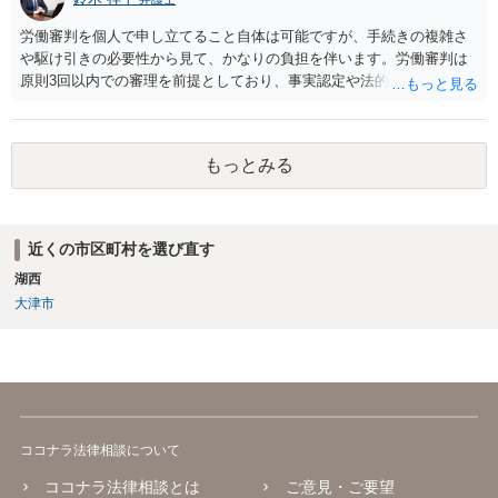
労働審判を個人で申し立てること自体は可能ですが、手続きの複雑さ
や駆け引きの必要性から見て、かなりの負担を伴います。労働審判は
原則3回以内での審理を前提としており、事実認定や法的評価に加え
て、相場観に基づいた和解の落とし所をどこに設定するかという戦略
的判断が求められます。 申立書や証拠説明書を丁寧に作成されたこと
は評価されるべきですが、書面の出来だけで結果が決まるわけではあ
もっとみる
りません。審判委員会は、書面よりも実際のやり取りや和解に向けた
姿勢を重視します。したがって、書面のチェックだけを第三者に依頼
しても、あくまで一部の準備にすぎず、実質的な成果にはつながりに
くい可能性があります。 また、仮に審判が出たとしても、相手方が異
近くの市区町村を選び直す
議を申し立てれば通常訴訟に移行します。その場合は、改めて訴訟の
湖西
主張立証をしなければならず、事実上ゼロからの再スタートとなりま
す。したがって、労働審判の場で和解を成立させることが最も現実的
大津市
かつ負担の少ない解決方法です。 本人申立てであっても、できれば労
働法に詳しい弁護士や労働問題に精通した支援者に、書面だけでなく
全体の交渉戦略や和解金の相場などを含めて事前に相談し、サポート
してもらうことが望ましいです。書面が完成した段階で一度でも相談
を入れておけば、審判期日に向けた心構えや調整の方向性も明確にな
ります。 労働審判はスピード勝負です。孤立せず、知識と経験のある
ココナラ法律相談について
助言者を巻き込みながら進めることが、納得できる結果を得るための
鍵となります。
ココナラ法律相談とは
ご意見・ご要望