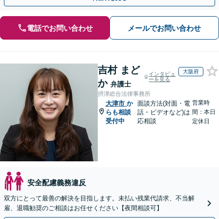
電話でお問い合わせ
メールでお問い合わせ
吉村 まど
大阪府
インタビュ
ーを見る
か
弁護士
摂津総合法律事務所
営業時
大津市
か
面談方法(対面・電
らも相談
話・ビデオなど)は
間：本日
受付中
応相談
定休日
安全配慮義務違反
双方にとって最善の解決を目指します。未払い残業代請求、不当解
雇、退職勧奨のご相談はお任せください【夜間相談可】