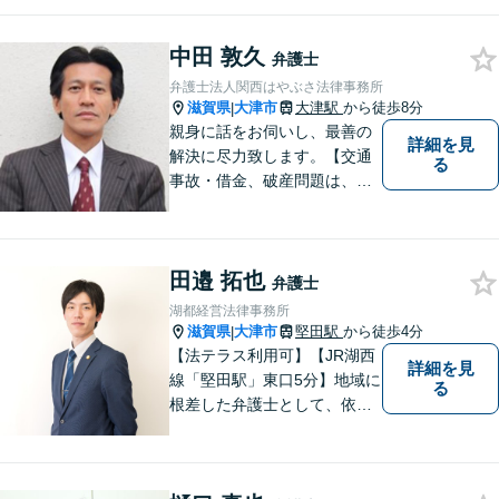
い。顧問契約・企業法務全般
に対応。困りの際はぜひ一度
中田 敦久
お話をお聞かせください。
弁護士
【無料駐車場あり】
弁護士法人関西はやぶさ法律事務所
滋賀県
大津市
大津駅
から徒歩8分
|
親身に話をお伺いし、最善の
詳細を見
解決に尽力致します。【交通
る
事故・借金、破産問題は、初
回相談料無料】【夜間相談可
（要事前予約）】【弁護士経
験２０年以上】【専用駐車場
田邉 拓也
あり】
弁護士
湖都経営法律事務所
滋賀県
大津市
堅田駅
から徒歩4分
|
【法テラス利用可】【JR湖西
詳細を見
線「堅田駅」東口5分】地域に
る
根差した弁護士として、依頼
者の方に寄り添い、丁寧・親
切にお話を伺い、信頼関係を
築いていけるよう尽力いたし