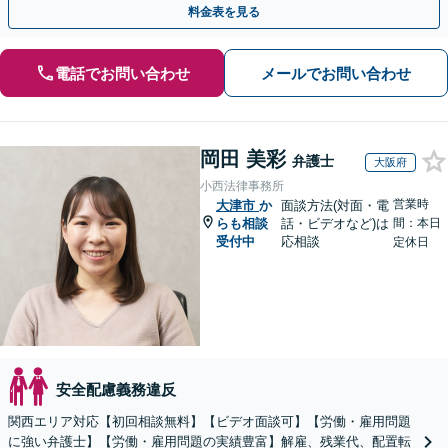
料金表を見る
電話でお問い合わせ
メールでお問い合わせ
岡田 美彩
弁護士
大阪府
小西法律事務所
営業時
大津市
か
面談方法(対面・電
らも相談
話・ビデオなど)は
間：本日
受付中
応相談
定休日
安全配慮義務違反
関西エリア対応【初回相談無料】【ビデオ面談可】【労働・雇用問題
に強い弁護士】【労働・雇用問題の実績豊富】解雇、残業代、配置転