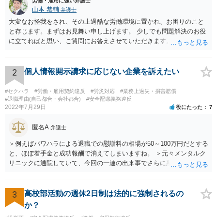
労働・雇用に強い弁護士
山本 恭輔
弁護士
大変なお怪我をされ、その上過酷な労働環境に置かれ、お困りのこと
と存じます。まずはお見舞い申し上げます。 少しでも問題解決のお役
に立てればと思い、ご質問にお答えさせていただきます。 ご相談者の
具体的な会社内での立場や入手可能な証拠資料にもよりますが、お怪
我に関しては労災保険からの給付や会社からの損害賠償が、過重労働
に関しては未払残業代の支払が受けられる可能性がある事案とお見受
2
個人情報開示請求に応じない企業を訴えたい
けします。 請求が認められる可能性や採るべき手続を検討するには、
様々な事情のヒアリングや証拠資料の検討が必要になるため、今後の
#セクハラ
#労働・雇用契約違反
#労災対応
#業務上過失・損害賠償
方針の検討も含め、一度面談にて法律相談をされることをおすすめし
#退職理由(自己都合・会社都合)
#安全配慮義務違反
2022年7月29日
役にたった
7
ます。
匿名A
弁護士
＞例えばパワハラによる退職での慰謝料の相場が50～100万円だとする
と、ほぼ着手金と成功報酬で消えてしまいますね。 ＞元々メンタルク
リニックに通院していて、今回の一連の出来事でさらに悪化した事実
を医師の診断書で証拠として提出しても慰謝料は変わらないですか？
万が一、慰謝料請求が認められるにしても金額としては微々たるもの
かと思いますが、依頼する弁護士に詳細を説明したうえで指示を仰い
3
高校部活動の週休2日制は法的に強制されるの
だ方がいいかと思います。
か？