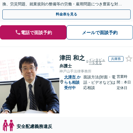
換、労災問題、就業規則の整備等の労働・雇用問題につき豊富な対応
実績【完全個室対応】
料金表を見る
電話で面談予約
メールで面談予約
津田 和之
兵庫県
インタビュ
ーを見る
弁護士
神戸山手法律事務所
営業時
大津市
か
面談方法(対面・電
らも相談
話・ビデオなど)は
間：本日
受付中
応相談
定休日
安全配慮義務違反