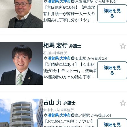
現在）】
滋賀県
大津市
京阪膳所駅
から徒歩10分
|
【京阪膳所駅10分】【駐車場
詳細を見
有】弁護士が皆様一人一人の
る
お悩みに丁寧に分かりやすく
お応えいたします。専門家に
よる適切なアドバイスや手続
により、問題解決に向けて前
相馬 宏行
進できることがございます。
弁護士
どうぞ当事務所にご相談くだ
石山法律事務所
さい。
滋賀県
大津市
石山駅
から徒歩1分
|
【近隣駐車場あり】【石山駅
詳細を見
徒歩1分】モットーは、依頼者
る
や相談者の方々の話を丁寧に
聞き取り，丁寧に答えるとい
うことです。何か問題を抱え
ておられる方、１人で悩まず
古山 力
にまずは遠慮なくご相談くだ
弁護士
さい。
大津中央法律事務所
滋賀県
大津市
島ノ関駅
から徒歩5分
|
【お気軽にご相談ください】
詳細を見