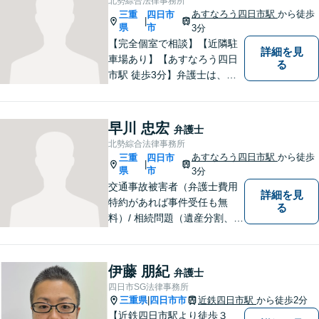
北勢綜合法律事務所
気軽にご相談ください。
あすなろう四日市駅
から徒歩
三重
四日市
|
県
市
3分
【完全個室で相談】【近隣駐
詳細を見
車場あり】【あすなろう四日
る
市駅 徒歩3分】弁護士は、依
頼者の方のサポーターです。
わからないことがあれば、何
でも聞いてください。 問題解
早川 忠宏
弁護士
決に向かって一緒に頑張りま
北勢綜合法律事務所
しょう。
あすなろう四日市駅
から徒歩
三重
四日市
|
県
市
3分
交通事故被害者（弁護士費用
詳細を見
特約があれば事件受任も無
る
料）/ 相続問題（遺産分割、遺
言等）。是非一度ご相談くだ
さい。
伊藤 朋紀
弁護士
四日市SG法律事務所
三重県
四日市市
近鉄四日市駅
から徒歩2分
|
【近鉄四日市駅より徒歩３