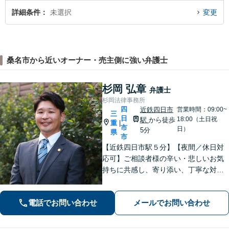
詳細条件
未選択
変更
桑名市から近いオーナー・売主側に強い弁護士
杉岡 弘章
弁護士
杉岡法律事務所
四
近鉄四日市
営業時間：09:00~
三
日
18:00（土日祝
駅
から徒歩
重
|
市
日）
5分
県
市
【近鉄四日市駅５分】【夜間／休日対
応可】ご相談者様の辛い・悲しいお気
持ちに共感し、寄り添い、丁寧な対応
を心がけます。離婚／不動産／借金／
相続／刑事事件など、幅広く対応【地
電話でお問い合わせ
メールでお問い合わせ
域に根ざした弁護士】お気軽にお問い
合わせください。