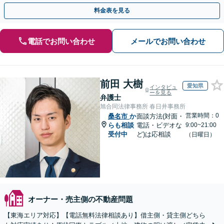
するトラブル全般の解決に豊富な経験あり。
料金表を見る
電話でお問い合わせ
メールでお問い合わせ
前田 大樹
愛知県
インタビュ
ーを見る
弁護士
旭合同法律事務所 春日井事務所
営業時間：0
桑名市
か
面談方法(対面・
らも相談
電話・ビデオな
9:00~21:00
受付中
ど)は応相談
（日曜日）
オーナー・売主側の不動産問題
【東海エリア対応】【電話無料法律相談あり】借主側・貸主側どちら