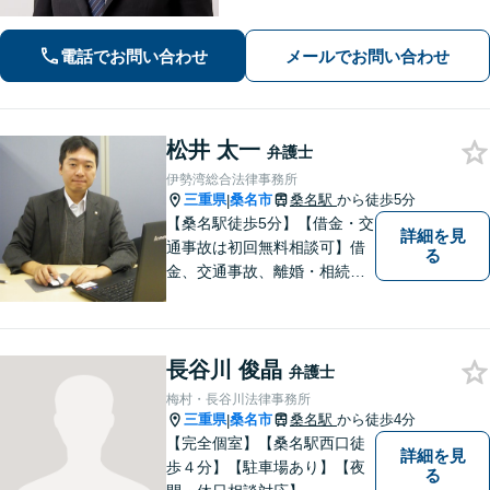
可】相談後、少しでも前進できるよう
全力を尽くします。一人で悩まず、お
電話でお問い合わせ
メールでお問い合わせ
気軽にご相談ください【夜間土日相談
可（要予約）】
松井 太一
弁護士
伊勢湾総合法律事務所
三重県
桑名市
桑名駅
から徒歩5分
|
【桑名駅徒歩5分】【借金・交
詳細を見
通事故は初回無料相談可】借
る
金、交通事故、離婚・相続、
刑事事件など。難しい専門用
語はなるべく使わずに、分か
りやすい説明を心がけており
長谷川 俊晶
ます。地域密着型の法律事務
弁護士
所です。お気軽にどうぞ【弁
梅村・長谷川法律事務所
護士費用特約保険・法テラス
三重県
桑名市
桑名駅
から徒歩4分
|
利用可】
【完全個室】【桑名駅西口徒
詳細を見
歩４分】【駐車場あり】【夜
る