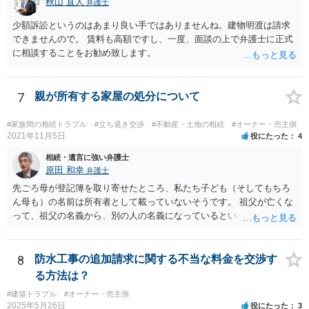
秋山 直人
弁護士
少額訴訟というのはあまり良い手ではありませんね。建物明渡は請求
できませんので。 賃料も高額ですし、一度、面談の上で弁護士に正式
に相談することをお勧め致します。
7
親が所有する家屋の処分について
#家族間の相続トラブル
#立ち退き交渉
#不動産・土地の相続
#オーナー・売主側
2021年11月5日
役にたった
4
相続・遺言に強い弁護士
原田 和幸
弁護士
先ごろ母が登記簿を取り寄せたところ、私たち子ども（そしてもちろ
ん母も）の名前は所有者として載っていないそうです。 祖父が亡くな
って、祖父の名義から、別の人の名義になっているということでしょ
うか。 そうであれば、祖父の遺言があって、それに従って、相続がな
された可能性がありますので、相談者や相談者のきょうだいが相続し
ていないかもしれませんね。 祖父名義のままであれば、遺言がないか
8
防水工事の追加請求に関する不当な料金を交渉す
もしれませんので、相談者が相続人になっている可能性があります。
る方法は？
あと、祖父がいつ亡くなったか分かりませんが、祖父の遺言で、相談
#建築トラブル
#オーナー・売主側
者が何も遺産を受け取っていないとなると、遺留分侵害額請求は考え
2025年5月26日
役にたった
3