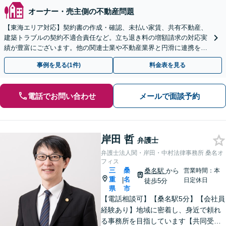
オーナー・売主側の不動産問題
【東海エリア対応】契約書の作成・確認、未払い家賃、共有不動産、
建築トラブルの契約不適合責任など。立ち退き料の増額請求の対応実
績が豊富にございます。他の関連士業や不動産業界と円滑に連携を行
い、正確に手続きを進めてまいります。【初回面談無料】
事例を見る(1件)
料金表を見る
電話でお問い合わせ
メールで面談予約
岸田 哲
弁護士
弁護士法人関・岸田・中村法律事務所 桑名オ
フィス
三
桑
桑名駅
から
営業時間：本
重
名
|
日定休日
徒歩5分
県
市
【電話相談可】【桑名駅5分】【会社員
経験あり】地域に密着し、身近で頼れ
る事務所を目指しています【共同受任