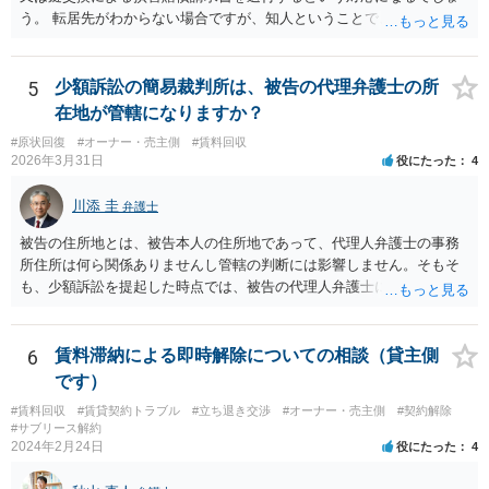
う。 転居先がわからない場合ですが、知人ということで、連絡がつく
のであれば、そちらに連絡をしてという形ですが、知人間ということ
で、適切な対応が望めない場合は、債権回収を弁護士に依頼すること
をご検討ください。
5
少額訴訟の簡易裁判所は、被告の代理弁護士の所
在地が管轄になりますか？
#原状回復
#オーナー・売主側
#賃料回収
2026年3月31日
役にたった
4
川添 圭
弁護士
被告の住所地とは、被告本人の住所地であって、代理人弁護士の事務
所住所は何ら関係ありませんし管轄の判断には影響しません。そもそ
も、少額訴訟を提起した時点では、被告の代理人弁護士には民事訴訟
法の訴訟代理人としての地位はまだないからです。
6
賃料滞納による即時解除についての相談（貸主側
です）
#賃料回収
#賃貸契約トラブル
#立ち退き交渉
#オーナー・売主側
#契約解除
#サブリース解約
2024年2月24日
役にたった
4