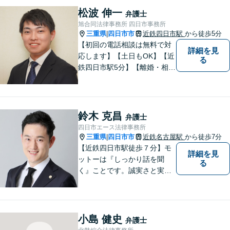
松波 伸一
弁護士
旭合同法律事務所 四日市事務所
三重県
四日市市
近鉄四日市駅
から徒歩5分
|
【初回の電話相談は無料で対
詳細を見
応します】【土日もOK】【近
る
鉄四日市駅5分】【離婚・相続
問題】困っている方の力にな
れる様、話を聞き、寄り添い
ます【後見業務などの民事・
刑事事件全般】双方ともに納
鈴木 克昌
弁護士
得する解決を目指します【交
四日市エース法律事務所
通事故】示談金の増額に向け
三重県
四日市市
近鉄名古屋駅
から徒歩7分
|
尽力
【近鉄四日市駅徒歩７分】モ
詳細を見
ットーは『しっかり話を聞
る
く』ことです。誠実さと実直
さを取り柄に、一つ一つの案
件に真摯に向き合います。離
婚問題／企業法務／労働問題
（使用者側）／交通事故／相
小島 健史
弁護士
続問題など、幅広く対応。お