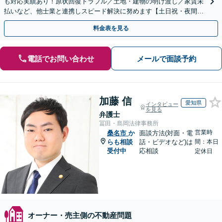
も対応実績あり！原状回復トラブル／土地・建物の明け渡し／家賃未
払いなど、他士業と連携しスピード解決に努めます【土日祝・夜間対
応】【オンライン面談可】【完全個室】
料金表を見る
電話でお問い合わせ
メールで面談予約
加藤 信
愛知県
インタビュー
を見る
弁護士
冨田・島岡法律事務所
営業時
桑名市
か
面談方法(対面・電
らも相談
話・ビデオなど)は
間：本日
受付中
応相談
定休日
オーナー・売主側の不動産問題