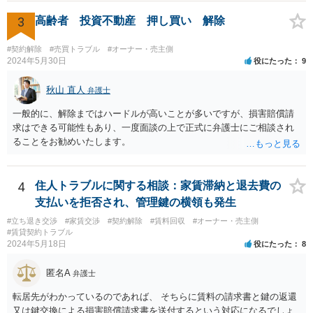
ことはないでしょう。 様子見でいいでしょう。
3
高齢者 投資不動産 押し買い 解除
#契約解除
#売買トラブル
#オーナー・売主側
2024年5月30日
役にたった
9
秋山 直人
弁護士
一般的に、解除まではハードルが高いことが多いですが、損害賠償請
求はできる可能性もあり、一度面談の上で正式に弁護士にご相談され
ることをお勧めいたします。
4
住人トラブルに関する相談：家賃滞納と退去費の
支払いを拒否され、管理鍵の横領も発生
#立ち退き交渉
#家賃交渉
#契約解除
#賃料回収
#オーナー・売主側
#賃貸契約トラブル
2024年5月18日
役にたった
8
匿名A
弁護士
転居先がわかっているのであれば、 そちらに賃料の請求書と鍵の返還
又は鍵交換による損害賠償請求書を送付するという対応になるでしょ