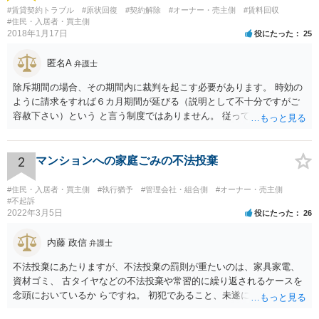
#賃貸契約トラブル
#原状回復
#契約解除
#オーナー・売主側
#賃料回収
#住民・入居者・買主側
2018年1月17日
役にたった
25
匿名A
弁護士
除斥期間の場合、その期間内に裁判を起こす必要があります。 時効の
ように請求をすれば６カ月期間が延びる（説明として不十分ですがご
容赦下さい）という と言う制度ではありません。 従って、理論上は１
年経過していますので、既に支払義務はありません。
2
マンションへの家庭ごみの不法投棄
#住民・入居者・買主側
#執行猶予
#管理会社・組合側
#オーナー・売主側
#不起訴
2022年3月5日
役にたった
26
内藤 政信
弁護士
不法投棄にあたりますが、不法投棄の罰則が重たいのは、家具家電、
資材ゴミ、 古タイヤなどの不法投棄や常習的に繰り返されるケースを
念頭においているか らですね。 初犯であること、未遂に終わっている
ことから、かりに通報され、事情聴取が あったとしても、起訴される