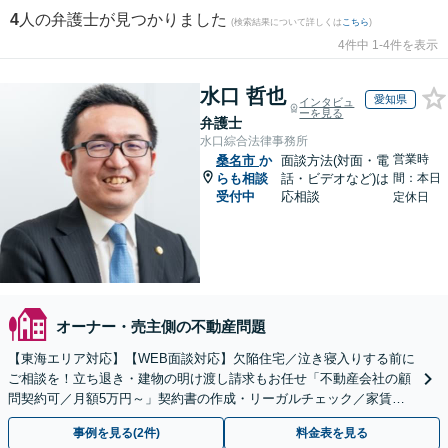
4
人の弁護士が見つかりました
(検索結果について詳しくは
こちら
)
4件中 1-4件を表示
水口 哲也
愛知県
インタビュ
ーを見る
弁護士
水口綜合法律事務所
営業時
桑名市
か
面談方法(対面・電
らも相談
話・ビデオなど)は
間：本日
受付中
応相談
定休日
オーナー・売主側の不動産問題
【東海エリア対応】【WEB面談対応】欠陥住宅／泣き寝入りする前に
ご相談を！立ち退き・建物の明け渡し請求もお任せ「不動産会社の顧
問契約可／月額5万円～」契約書の作成・リーガルチェック／家賃の
未払い対応／立退料の増額対応など【休日・夜間相談可】
事例を見る(2件)
料金表を見る