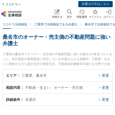
弁護士の方はこちら
ココナラへ
投稿する
探す
閲覧履歴
マイリスト
ログイン
ココナラ法律相談
三重県で法律相談できる弁護士
桑名市で法律相談で
桑名市のオーナー・売主側の不動産問題に強い
弁護士
三重県の桑名市でオーナー・売主側の不動産問題に強い弁護士が4名見つかりま
した。休日面談や夜間面談に対応している弁護士なども掲載中。不動産・住ま
いに関係する立ち退き交渉や家賃交渉、不動産契約解除等の細かな分野での絞
り込み検索もでき便利です。特に弁護士法人関・岸田・中村法律事務所 桑名オ
フィスの岸田 哲弁護士や伊勢湾総合法律事務所の松井 太一弁護士、梅村・長谷
エリア
三重県、桑名市
変更
川法律事務所の長谷川 俊晶弁護士のプロフィール情報や弁護士費用、強みなど
が注目されています。『桑名市で土日や夜間に発生したオーナー・売主側の不
相談内容
不動産・住まい、オーナー・売主側
変更
動産問題のトラブルを今すぐに弁護士に相談したい』『オーナー・売主側の不
動産問題のトラブル解決の実績豊富な近くの弁護士を検索したい』『初回相談
無料でオーナー・売主側の不動産問題を法律相談できる桑名市内の弁護士に相
詳細条件
未選択
変更
談予約したい』などでお困りの相談者さんにおすすめです。