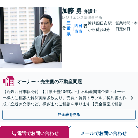
加藤 勇
弁護士
レジリエンス法律事務所
三
近鉄四日市駅
営業時間：本
四日
重
|
日定休日
から徒歩3分
市市
県
オーナー・売主側の不動産問題
【近鉄四日市駅3分】【弁護士歴10年以上】不動産関連企業・オーナ
ー様のご相談の解決実績多数あり。売買・賃貸トラブル／契約書の作
成／立退き交渉など、様ざまなご相談を承ります【完全個室で相談】
不動産企業の顧問弁護士も対応可能です
料金表を見る
電話でお問い合わせ
メールでお問い合わせ