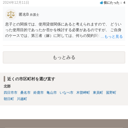
2024年12月11日
役にたった
4
匿名B
弁護士
息子との関係では、使用貸借関係にあると考えられますので、 どうい
った使用目的であったか否かを検討する必要があるのですが、 ご自身
のケースでは、第三者（嫁）に対しては、何らの契約関係にもなく、
端的に退去を求めるのがよいと思われます（応じない場合は、退去す
るまで賃料相当の損害賠償を続ける）。また、息子との関係でも、勝
手に第三者に又貸ししたとして、使用貸借契約の解除を検討すること
もっとみる
も考えられます。 ただ、同じ家にお住まいということですので、 場合
によっては、安全面を考慮して、警察へ事前に相談（あまり親身に対
応してもらえるわけではないですが）や、弁護士への依頼、調停など
の申立てもご検討なさるとよいかと思います。
近くの市区町村を選び直す
北部
四日市市
桑名市
鈴鹿市
亀山市
いなべ市
木曽岬町
東員町
菰野町
朝日町
川越町