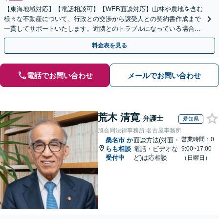
【東海地域対応】【電話相談可】【WEB面談対応】山林や農地を含む
様々な不動産について、行政との交渉から譲受人との契約書作成まで
一貫してサポートいたします。近隣とのトラブルになっている場合
や、解決が難航している案件でも、ぜひご相談ください。
料金表を見る
電話でお問い合わせ
メールでお問い合わせ
荒木 清寛
弁護士
愛知県
旭合同法律事務所 名古屋事務所
営業時間：0
桑名市
か
面談方法(対面・
らも相談
電話・ビデオな
9:00~17:00
受付中
ど)は応相談
（日曜日）