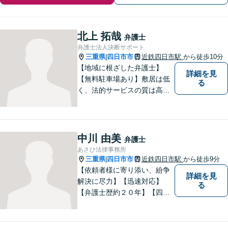
北上 拓哉
弁護士
弁護士法人決断サポート
三重県
四日市市
近鉄四日市駅
から徒歩10分
|
【地域に根ざした弁護士】
詳細を見
【無料駐車場あり】敷居は低
る
く、法的サービスの質は高く
をモットーに、ご相談者の立
場に立って、問題の解決を目
指します。交通事故／借金問
題／離婚問題／相続問題／企
中川 由美
弁護士
業法務など、幅広く対応可
あさひ法律事務所
能。【明確な料金体系】どう
三重県
四日市市
近鉄四日市駅
から徒歩9分
|
ぞご連絡ください。
【依頼者様に寄り添い、紛争
詳細を見
解決に尽力】【迅速対応】
る
【弁護士歴約２０年】【四日
市市役所すぐ西】【女性弁護
士】＊安心してご相談くださ
い＊