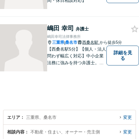
間・休日相談対応】
嶋田 幸司
弁護士
嶋田幸司法律事務所
三重県
桑名市
西桑名駅
から徒歩5分
|
【西桑名駅5分】【個人・法人
詳細を見
問わず幅広く対応】中小企業
る
法務に強みを持つ弁護士。個
人事務所ならではのきめ細や
かさが特徴です。依頼者様の
本質的な問題解決に貢献いた
します。お困りごとは、お気
軽にご相談ください。
エリア
三重県、桑名市
変更
相談内容
不動産・住まい、オーナー・売主側
変更