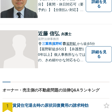
詳細を見
分】【夜間・休日対応可（要
る
予約）】【分割払い対応】
【弁護士歴１０年以上】 法律
相談を大切にしています。ま
ずはできる限り丁寧にお聞き
して、一緒に解決方法を考え
近藤 信弘
弁護士
る手助けをさせていただけれ
菰野法律事務所
ばと思いますので、お気軽に
三重県
菰野町
菰野駅
から徒歩5分
|
ご相談ください。
【菰野駅徒歩5分】【弁護歴1
詳細を見
0年以上】個人事務所ならでは
る
の、きめ細やかな対応を心が
けています。「相談してよか
った」と思っていただけるよ
う、最後まで粘り強く弁護を
行います！【完全個室】
オーナー・売主側の不動産問題の法律Q&Aランキング
1
賃貸住宅退去時の原状回復費用の請求時効