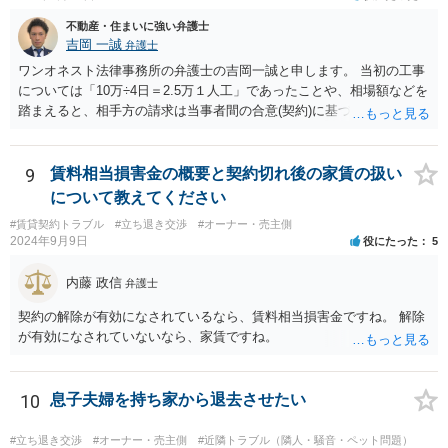
られると思います。
不動産・住まいに強い弁護士
吉岡 一誠
弁護士
ワンオネスト法律事務所の弁護士の吉岡一誠と申します。 当初の工事
については「10万÷4日＝2.5万１人工」であったことや、相場額などを
踏まえると、相手方の請求は当事者間の合意(契約)に基づかない不当な
請求と言い得るので、追加工事代金については10万円（2.5万×4人）し
か支払う意向がない旨を伝えて、減額の交渉をすべきでしょう。 相手
方の立場としても、裁判を起こす時間や労力、経済的コストその他裁
9
賃料相当損害金の概要と契約切れ後の家賃の扱い
判が終わるまでキャッシュが入ってこないことなどがネックになり得
について教えてください
るでしょうから、減額に応じてくる可能性は大いにあるかと思いま
#賃貸契約トラブル
#立ち退き交渉
#オーナー・売主側
す。
2024年9月9日
役にたった
5
内藤 政信
弁護士
契約の解除が有効になされているなら、賃料相当損害金ですね。 解除
が有効になされていないなら、家賃ですね。
10
息子夫婦を持ち家から退去させたい
#立ち退き交渉
#オーナー・売主側
#近隣トラブル（隣人・騒音・ペット問題）