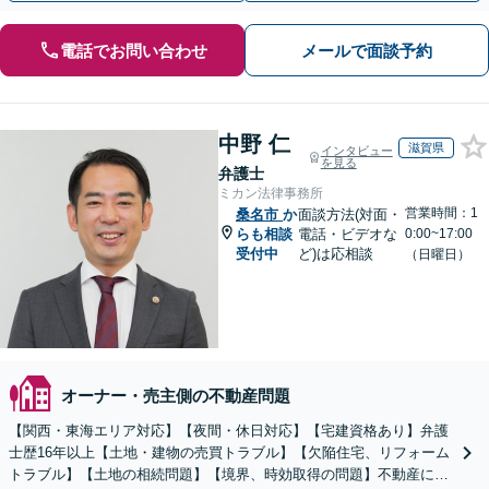
電話でお問い合わせ
メールで面談予約
中野 仁
滋賀県
インタビュー
を見る
弁護士
ミカン法律事務所
営業時間：1
桑名市
か
面談方法(対面・
らも相談
電話・ビデオな
0:00~17:00
受付中
ど)は応相談
（日曜日）
オーナー・売主側の不動産問題
【関西・東海エリア対応】【夜間・休日対応】【宅建資格あり】弁護
士歴16年以上【土地・建物の売買トラブル】【欠陥住宅、リフォーム
トラブル】【土地の相続問題】【境界、時効取得の問題】不動産に関