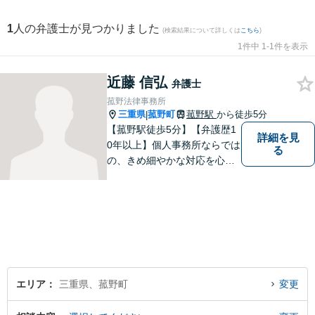
1
人の弁護士が見つかりました
(検索結果について詳しくは
こちら
)
1件中 1-1件を表示
近藤 信弘
弁護士
菰野法律事務所
三重県
菰野町
菰野駅
から徒歩5分
|
【菰野駅徒歩5分】【弁護歴1
詳細を見
0年以上】個人事務所ならでは
る
の、きめ細やかな対応を心が
けています。「相談してよか
った」と思っていただけるよ
う、最後まで粘り強く弁護を
行います！【完全個室】
エリア
三重県、菰野町
変更