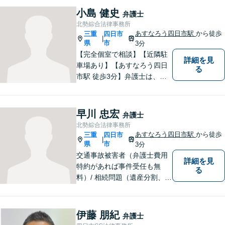
す。明瞭会計を心がけていま
小島 健史
弁護士
す。まずはお気軽にご相談
北勢綜合法律事務所
を！
あすなろう四日市駅
から徒歩
三重
四日市
|
県
市
3分
【完全個室で相談】【近隣駐
詳細を見
車場あり】【あすなろう四日
る
市駅 徒歩3分】弁護士は、依
頼者の方のサポーターです。
わからないことがあれば、何
でも聞いてください。 問題解
早川 忠宏
弁護士
決に向かって一緒に頑張りま
北勢綜合法律事務所
しょう。
あすなろう四日市駅
から徒歩
三重
四日市
|
県
市
3分
交通事故被害者（弁護士費用
詳細を見
特約があれば事件受任も無
る
料）/ 相続問題（遺産分割、遺
言等）。是非一度ご相談くだ
さい。
伊藤 朋紀
弁護士