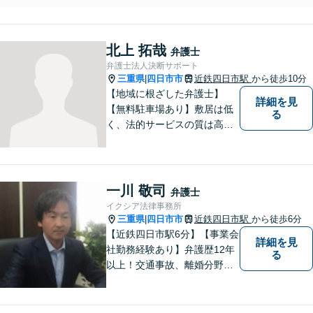
切り出された」「不
棄／相続人・財産調査／相
貞の慰謝料請求をし
続税対策等お任せくださ
たい」等お任せくだ
い。【明瞭な料金プラン】
さい。【リーズナブ
北上 拓哉
【解決実績豊富】【電話相
弁護士
ルな料金設定】
談可】
弁護士法人決断サポート
三重県
四日市市
近鉄四日市駅
から徒歩10分
|
【地域に根ざした弁護士】
詳細を見
【無料駐車場あり】敷居は低
る
く、法的サービスの質は高く
をモットーに、ご相談者の立
場に立って、問題の解決を目
指します。交通事故／借金問
題／離婚問題／相続問題／企
一川 敬司
弁護士
業法務など、幅広く対応可
イクシア法律事務所
能。【明確な料金体系】どう
三重県
四日市市
近鉄四日市駅
から徒歩6分
|
ぞご連絡ください。
【近鉄四日市駅6分】【事業会
詳細を見
社勤務経験あり】弁護歴12年
る
以上！交通事故、離婚分野に
強みをもつ弁護士。皆様の立
場に立ち、最善の解決策を模
索し、迅速に動いてまいりま