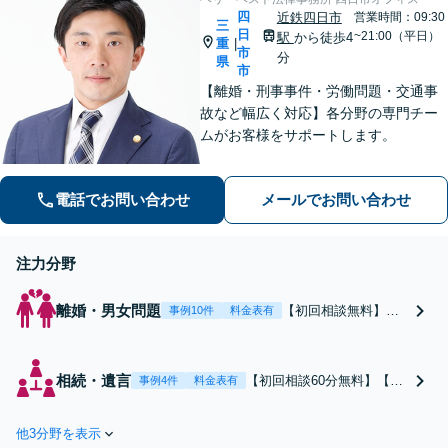
四
近鉄四日市
営業時間：09:30
三
日
~21:00（平日）
駅
から徒歩4
重
|
市
分
県
市
【離婚・刑事事件・労働問題・交通事
故など幅広く対応】各分野の専門チー
ムがお客様をサポートします。
電話でお問い合わせ
メールでお問い合わせ
注力分野
離婚・男女問題
【初回相談無料】あ
事例10件
料金表有
なたの利益の最大化
を目指します。まず
は電話・メールで状
相続・遺言
【初回相談60分無料】【全
事例4件
料金表有
況を丁寧にお聞きし
国対応】税理士・司法書士
ます。「離婚を希望
と連携可能！遺産分割／遺
している」「離婚を
他3分野を表示
留分／遺言書作成／相続放