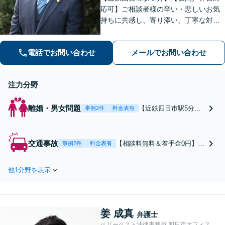
応可】ご相談者様の辛い・悲しいお気
持ちに共感し、寄り添い、丁寧な対応
を心がけます。離婚／不動産／借金／
相続／刑事事件など、幅広く対応【地
電話でお問い合わせ
メールでお問い合わせ
域に根ざした弁護士】お気軽にお問い
合わせください。
注力分野
離婚・男女問題
【近鉄四日市駅5分】
事例2件
料金表有
財産分与などの実績多
数！不倫慰謝料では探
偵とも連携し、証拠を
交通事故
【相談料無料＆着手金0円】賠
事例2件
料金表有
集めます。親権、養育
償金回収まで、お客様の費用
費、婚姻費用も相談
負担なし！【近鉄四日市駅5
可。初回は十分な時間
他1分野を表示
分】【賠償金アップ・過失割
を確保し、ご相談内容
合の見直し】交渉ごとに強み
を丁寧にお伺いしま
あり◎保険会社への対応を丸
す。料金についても納
ごとお願いしたい方はまずは
得いただけるまで丁寧
姜 成真
ご相談を【夜間／休日対応
弁護士
にご説明いたします。
可】
ベリーベスト法律事務所 四日市オフィス