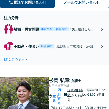
電話でお問い合わせ
メールでお問い合わせ
てまいります【多才な他士業との連携
が強み】【完全個室でご相談】
注力分野
離婚・男女問題
「夫と離婚した
事例20件
料金表有
い！」「でも、どう
したらいいのか悩ん
でいる...」そんな女
不動産・住まい
【近鉄四日市駅3分】【弁護士
料金表有
性の離婚相談に注力
歴10年以上】不動産関連企業・
しています。当事務
オーナー様のご相談の解決実績
所では丁寧にお話を
他1分野を表示
多数あり。売買・賃貸トラブル
伺い、一人ひとりの
／契約書の作成／立退き交渉な
状況に合わせた最適
ど、様ざまなご相談を承ります
な解決方法をご提案
【完全個室で相談】不動産企業
します【選べる料金
杉岡 弘章
の顧問弁護士も対応可能です
弁護士
プラン】【法テラス
杉岡法律事務所
可】【近鉄四日市駅3
四
近鉄四日市
営業時間：09:00
三
分】
日
~18:00（平日）
駅
から徒歩5
重
|
市
分
県
市
【近鉄四日市駅５分】【夜間／休日対