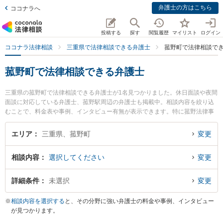
弁護士の方はこちら
ココナラへ
投稿する
探す
閲覧履歴
マイリスト
ログイン
ココナラ法律相談
三重県で法律相談できる弁護士
菰野町で法律相談で
菰野町で法律相談できる弁護士
三重県の菰野町で法律相談できる弁護士が1名見つかりました。休日面談や夜間
面談に対応している弁護士、菰野駅周辺の弁護士も掲載中。相談内容を絞り込
むことで、料金表や事例、インタビュー有無が表示できます。特に菰野法律事
務所の近藤 信弘弁護士のプロフィール情報や弁護士費用、強みなどが注目され
ています。離婚や相続、交通事故から不動産、ネットトラブル、企業法務まで
エリア
三重県、菰野町
変更
幅広く取り扱う弁護士が多数。こんな法律相談をお持ちの方は是非ご利用くだ
さい。菰野町で土日や夜間に発生した不倫慰謝料トラブルを今すぐに弁護士に
相談内容
選択してください
変更
相談したい』『交通事故の過失割合や後遺障害のトラブル解決の実績豊富な近
くの弁護士を検索したい』『初回相談無料で自己破産や債務整理を法律相談で
きる菰野町内の弁護士に相談予約したい』などでお困りの相談者さんにおすす
詳細条件
未選択
変更
めです。
※
相談内容を選択する
と、その分野に強い弁護士の料金や事例、インタビュー
が見つかります。