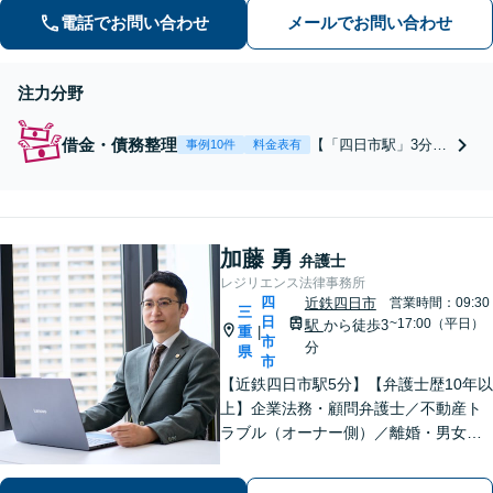
電話でお問い合わせ
メールでお問い合わせ
整理、個人再生など幅広い解決方法を
提示【完全個室で安心】
注力分野
借金・債務整理
【「四日市駅」3分】
事例10件
料金表有
【初回相談料無料/分
割払い対応】明朗会
計でご相談時の費用
もご安心。「催促の
加藤 勇
電話が鳴り止まな
弁護士
い」「FXや仮想通貨
レジリエンス法律事務所
で大損した」に対応
四
近鉄四日市
営業時間：09:30
三
できます。自己破産
日
~17:00（平日）
駅
から徒歩3
重
|
市
や任意整理、個人再
分
県
市
生など幅広い解決方
【近鉄四日市駅5分】【弁護士歴10年以
法を提示【完全個室
上】企業法務・顧問弁護士／不動産ト
で安心】
ラブル（オーナー側）／離婚・男女問
題のご相談はお任せください。依頼者
様に寄り添い、解決まで真摯に対応し