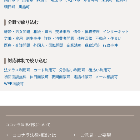
朝日町
川越町
分野で絞り込む
離婚・男女問題
相続・遺言
交通事故
借金・債務整理
インターネット
労働・雇用
刑事事件
詐欺・消費者問題
債権回収
不動産・住まい
医療・介護問題
外国人・国際問題
企業法務
税務訴訟
行政事件
対応体制で絞り込む
法テラス利用可
カード利用可
分割払い利用可
後払い利用可
初回面談無料
休日面談可
夜間面談可
電話相談可
メール相談可
WEB面談可
ココナラ法律相談について
ココナラ法律相談とは
ご意見・ご要望