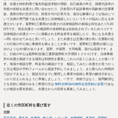
護、弁護士特約利用で逸失利益請求額の増額、自己破産の申立、残業代請求の
対処や依頼を弁護士に問い合わせたり、詐欺罪の不起訴事例や高齢者の交通事
故、遺産分割の交渉方法、財産分与の計算方法、違法な解雇のような悩みにつ
いて法律の専門家である弁護士に法律相談したいという方々の悩みに応える弁
護士がいます。菰野町(三重県)の弁護士の法律相談料の相場は30分あたり5,00
0円です。現在弁護士への相談料や依頼料金は自由化されているためココナラ
法律相談の弁護士ページに掲載される料金表等を確認したり、気になる弁護士
へ問い合わせてみると良いでしょう。また弁護士は交通の便が良い主要駅の近
くや行政の中心地に事務所を構えることが多いです。菰野町(三重県)の駅には
次のような4の駅があります。菰野、中菰野、大羽根園、湯の山温泉です。ま
た、行政の中心は菰野町役場(三重郡菰野町大字潤田１２５０)です。法律事務
所や弁護士相談できる場所は利便性を重視しこれらの近くにあることが多いで
す。地域や相談分野、料金等の確認ができ、相談してみたい弁護士が見つかっ
た方は電話や予約フォームから面談予約してみましょう。また限られた時間内
で話ができるよう、面談当日までに整理した事実や経緯と希望の解決方針をし
っかり伝えられるように準備しましょう。一方で、依頼ではなく、疑問解消な
どを目的に相談のみをご希望の方は
無料法律Q&A(無料会員登録が必要)
であな
たの相談を匿名投稿し、弁護士からの回答を募集してみましょう。
近くの市区町村を選び直す
北部
四日市市
桑名市
鈴鹿市
亀山市
いなべ市
木曽岬町
東員町
菰野町