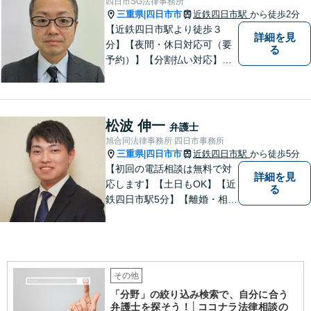
四日市SG法律事務所
三重県
四日市市
近鉄四日市駅
から徒歩2分
|
【近鉄四日市駅より徒歩３
詳細を見
分】【夜間・休日対応可（要
る
予約）】【分割払い対応】
【弁護士歴１０年以上】 法律
相談を大切にしています。ま
ずはできる限り丁寧にお聞き
して、一緒に解決方法を考え
松波 伸一
弁護士
る手助けをさせていただけれ
旭合同法律事務所 四日市事務所
ばと思いますので、お気軽に
三重県
四日市市
近鉄四日市駅
から徒歩5分
|
ご相談ください。
【初回の電話相談は無料で対
詳細を見
応します】【土日もOK】【近
る
鉄四日市駅5分】【離婚・相続
問題】困っている方の力にな
れる様、話を聞き、寄り添い
ます【後見業務などの民事・
刑事事件全般】双方ともに納
得する解決を目指します【交
その他
通事故】示談金の増額に向け
「分野」の絞り込み検索で、自分に合う
尽力
弁護士を探そう！│ココナラ法律相談の