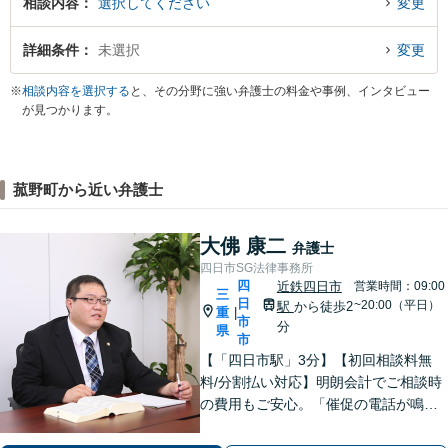
相談内容
選択してください
変更
詳細条件
未選択
変更
※
相談内容を選択する
と、その分野に強い弁護士の料金や事例、インタビュー
が見つかります。
菰野町から近い弁護士
大佛 康二
弁護士
四日市SG法律事務所
四
近鉄四日市
営業時間：09:00
三
日
~20:00（平日）
駅
から徒歩2
重
|
市
分
県
市
【「四日市駅」3分】【初回相談料無
料/分割払い対応】明朗会計でご相談時
の費用もご安心。「催促の電話が鳴り
止まない」「FXや仮想通貨で大損し
た」に対応できます。自己破産や任意