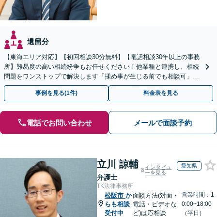
遺留分
【東海エリア対応】【初回相談30分無料】【電話相談30年以上の事務
所】難易度の高い相続紛争もお任せください！他業種と連携し、相続
問題をワンストップで解決します「揉め事が生じる前でも相談可」
【分割払い対応】【完全個室制】【休日夜間相談可】
事例を見る(1件)
料金表を見る
電話でお問い合わせ
メールで面談予約
立川 諒輔
愛知県
インタビュ
ーを見る
弁護士
TK法律事務所
営業時間：1
松阪市
か
面談方法(対面・
らも相談
電話・ビデオな
0:00~18:00
受付中
ど)は応相談
（平日）