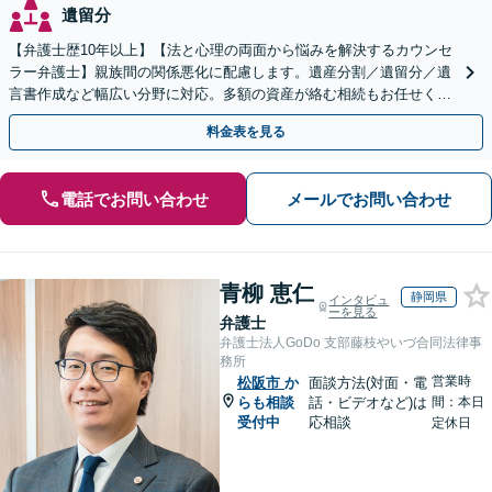
遺留分
【弁護士歴10年以上】【法と心理の両面から悩みを解決するカウンセ
ラー弁護士】親族間の関係悪化に配慮します。遺産分割／遺留分／遺
言書作成など幅広い分野に対応。多額の資産が絡む相続もお任せくだ
さい。【夜間・休日の相談可能】【駐車場完備】
料金表を見る
電話でお問い合わせ
メールでお問い合わせ
青柳 恵仁
静岡県
インタビュ
ーを見る
弁護士
弁護士法人GoDo 支部藤枝やいづ合同法律事
務所
営業時
松阪市
か
面談方法(対面・電
らも相談
話・ビデオなど)は
間：本日
受付中
応相談
定休日