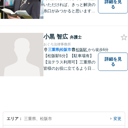
詳細を見
いただければ、きっと解決の
る
糸口がみつかると思います。
法律の専門家としての豊富な
知識と経験で、誠実にご対応
いたします。
小黒 智広
弁護士
おぐろ法律事務所
三重県
松阪市
松阪駅
から徒歩6分
|
【松阪駅6分】【駐車場有】
詳細を見
【法テラス利用可】三重県の
る
皆様のお役に立てるよう日々
努力を怠らず、研鑽を積みた
いと考えています。弁護士に
ご相談いただければ、早期に
解決できる問題もありますの
で、 お気軽にご相談くださ
い。
エリア
三重県、松阪市
変更