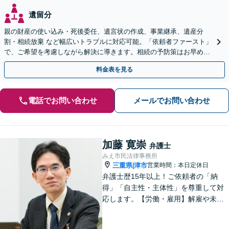
遺留分
親の財産の使い込み・死後委任、遺言状の作成、事業継承、遺産分
割・相続放棄 など幅広いトラブルに対応可能。「依頼者ファースト」
で、ご希望を考慮しながら解決に導きます。相続の予防策はお早めに
ご相談を【初回相談30分無料】【弁護士歴40年以上】
料金表を見る
電話でお問い合わせ
メールでお問い合わせ
加藤 寛崇
弁護士
みえ市民法律事務所
三重県
津市
営業時間：本日定休日
|
弁護士歴15年以上！ご依頼者の「納
得」「自主性・主体性」を尊重して対
応します。【労働・雇用】解雇や未払
い残業代のトラブルはお任せくださ
い。【離婚・男女】豊富な対応実績が