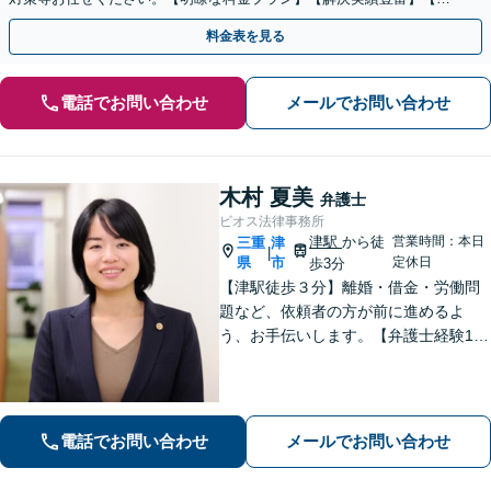
話相談可】
料金表を見る
電話でお問い合わせ
メールでお問い合わせ
木村 夏美
弁護士
ビオス法律事務所
津駅
から徒
営業時間：本日
三重
津
|
県
市
定休日
歩3分
【津駅徒歩３分】離婚・借金・労働問
題など、依頼者の方が前に進めるよ
う、お手伝いします。【弁護士経験10
年以上】当日相談可能です（予約必
要）。【駐車券サービスあり】お気軽
にご相談ください。
電話でお問い合わせ
メールでお問い合わせ