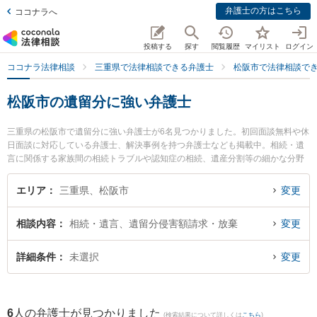
弁護士の方はこちら
ココナラへ
投稿する
探す
閲覧履歴
マイリスト
ログイン
ココナラ法律相談
三重県で法律相談できる弁護士
松阪市で法律相談で
松阪市の遺留分に強い弁護士
三重県の松阪市で遺留分に強い弁護士が6名見つかりました。初回面談無料や休
日面談に対応している弁護士、解決事例を持つ弁護士なども掲載中。相続・遺
言に関係する家族間の相続トラブルや認知症の相続、遺産分割等の細かな分野
での絞り込み検索もでき便利です。特にプロップ松阪法律事務所の北野 岳志弁
護士や本庄法律事務所の本庄 美和子弁護士、弁護士法人心 松阪法律事務所の寺
エリア
三重県、松阪市
変更
井 渉弁護士のプロフィール情報や弁護士費用、強みなどが注目されています。
『松阪市で土日や夜間に発生した遺留分のトラブルを今すぐに弁護士に相談し
相談内容
相続・遺言、遺留分侵害額請求・放棄
変更
たい』『遺留分のトラブル解決の実績豊富な近くの弁護士を検索したい』『初
回相談無料で遺留分を法律相談できる松阪市内の弁護士に相談予約したい』な
どでお困りの相談者さんにおすすめです。
詳細条件
未選択
変更
6
人の弁護士が見つかりました
(検索結果について詳しくは
こちら
)