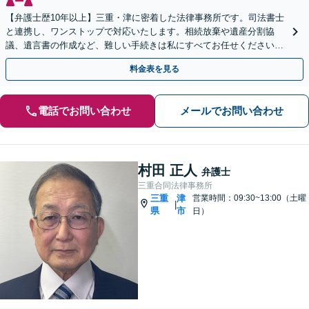
【弁護士歴10年以上】三重・津に密着した法律事務所です。司法書士
と連携し、ワンストップで対応いたします。相続放棄や遺産分割協
議、遺言書の作成など、難しい手続きは私にすべてお任せください。
【夜間面談可】【完全個室】【出張相談可】
料金表を見る
電話でお問い合わせ
メールでお問い合わせ
村田 正人
弁護士
三重合同法律事務所
三重
津
営業時間：09:30~13:00（土曜
|
県
市
日）