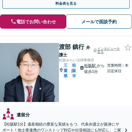
料金表を見る
電話でお問い合わせ
メールで面談予約
渡部 鎮行
弁
インタビューを
見る
護士
松阪みらい法律事務所
三
松
松阪駅
から
営業時間：本
重
阪
|
日定休日
徒歩1分
県
市
遺留分
【松阪駅1分】遺産相続の豊富な実績をもつ、代表弁護士が親身にサ
ポート！他士業連携のワンストップ対応や出張相談にも対応し、ご家