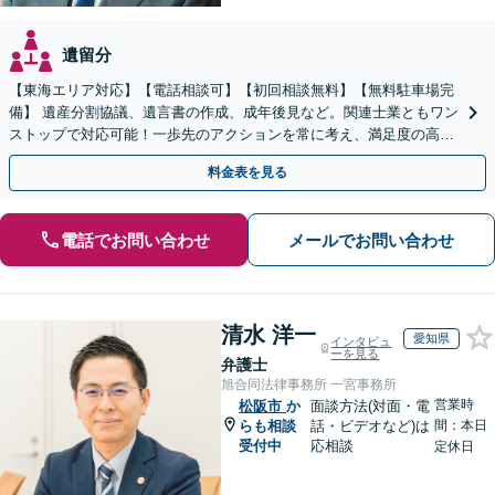
遺留分
【東海エリア対応】【電話相談可】【初回相談無料】【無料駐車場完
備】 遺産分割協議、遺言書の作成、成年後見など。関連士業ともワン
ストップで対応可能！一歩先のアクションを常に考え、満足度の高い
解決を目指します
料金表を見る
電話でお問い合わせ
メールでお問い合わせ
清水 洋一
愛知県
インタビュ
ーを見る
弁護士
旭合同法律事務所 一宮事務所
営業時
松阪市
か
面談方法(対面・電
らも相談
話・ビデオなど)は
間：本日
受付中
応相談
定休日