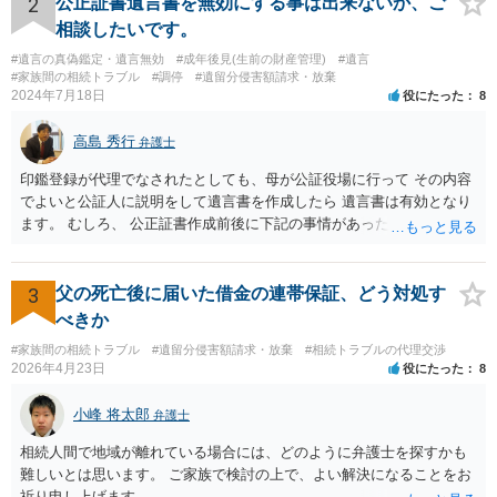
2
公正証書遺言書を無効にする事は出来ないか、ご
決は（ケースによって程度の差はあっても）食い違うことが多いで
相談したいです。
す。 金額は適当ですが、例えば判決で１００万円支払え、という結論
#遺言の真偽鑑定・遺言無効
#成年後見(生前の財産管理)
#遺言
になりそうな場合、 そのまま１００万円を和解案として提示しても、
#家族間の相続トラブル
#調停
#遺留分侵害額請求・放棄
判決と変わらないなら払う側としてはあまり和解に応じようという気
2024年7月18日
役にたった
8
にはなりにくいです。 他方で、７０万円で和解を提示した場合、 「こ
のまま判決で１００万円支払いとなるより、７０万円でまとめた方が
高島 秀行
弁護士
マシ」ということで、 合意の可能性が出てきます。 応じるかどうか
は、判決になったらどうなりそうか、という点についての検討が不可
印鑑登録が代理でなされたとしても、母が公証役場に行って その内容
欠ですので、 初めに述べた通り、代理人と相談するか、資料を持って
でよいと公証人に説明をして遺言書を作成したら 遺言書は有効となり
面談相談に行ってみることをお勧めします。
ます。 むしろ、 公正証書作成前後に下記の事情があったことが証明で
きれば判断能力がなく 無効だったと主張することが可能です。 翌年1
月に携帯が新しくなった母からの第一声は「ここにいたら殺される」
「面会に来てくれ」で、長男に聞くと「面会は出来ない。俺は携帯電
3
父の死亡後に届いた借金の連帯保証、どう対処す
話の使い方を教える為に会っている」「母の話は聞かなくて良い」と
べきか
電話が切れました。その後の電話でも「食事に毒が入っている」「体
#家族間の相続トラブル
#遺留分侵害額請求・放棄
#相続トラブルの代理交渉
にチップが埋められている」等、おかしかったです。 当時の診療記
2026年4月23日
役にたった
8
録、介護認定の資料、介護記録を取得して 弁護士に面談で相談された
方がよいと思います。
小峰 将太郎
弁護士
相続人間で地域が離れている場合には、どのように弁護士を探すかも
難しいとは思います。 ご家族で検討の上で、よい解決になることをお
祈り申し上げます。