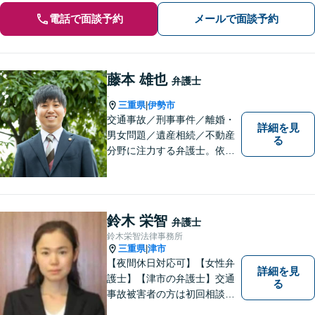
電話で面談予約
メールで面談予約
藤本 雄也
弁護士
.
三重県
伊勢市
|
交通事故／刑事事件／離婚・
詳細を見
男女問題／遺産相続／不動産
る
分野に注力する弁護士。依頼
者の気持ちに寄り添って働く
ことがモットーです。まずは
お気軽にご相談ください！
【離婚・男女問題の経験多
鈴木 栄智
弁護士
数】
鈴木栄智法律事務所
三重県
津市
|
【夜間休日対応可】【女性弁
詳細を見
護士】【津市の弁護士】交通
る
事故被害者の方は初回相談無
料です。ぜひ一度ご相談くだ