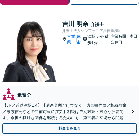
吉川 明奈
弁護士
弁護士法人シンフォニア法律事務所
津駅
から徒
営業時間：本日
三重
津
|
県
市
定休日
歩1分
遺留分
【JR／近鉄津駅1分】【遺産分割だけでなく、遺言書作成／相続放棄
／家族信託などの生前対策に注力】相続は早期対策・対応が肝要で
す。今後の良好な関係を継続するためにも、第三者の立場から問題を
精査し適切な対応策を考えます。お早めにご相談ください。
料金表を見る