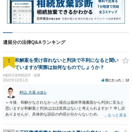
遺留分の法律Q&Aランキング
1
和解案を受け容れないと判決で不利になると聞い
ていますが実際は如何なものでしょうか？
#遺留分侵害額請求・放棄
2022年12月1日
役にたった
12
村山 大基
弁護士
＞今後、和解がなされなかった場合は最終準備書面から判決に至ると
思いますが和解案と判決はほぼ差異はないと考えられますか？ 申し訳
ありませんが、具体的な訴訟の内容が分からないため、 何とも回答が
難しい、といわざるを得ません。 繰り返しになりますが、事情をよく
わかっている代理人弁護士に聞くか、 訴訟資料を持って面談相談に行
ってみましょう。 その上で、一般論として回答するなら、和解案と判