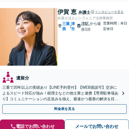
伊賀 恵
弁護士
インタビューを見る
弁護士法人シンフォニア法律事務所
津駅
から徒
営業時間：本日
三重
津
|
県
市
定休日
歩1分
遺留分
三重で20年以上の実績あり【LINE予約受付】【WEB面談可】交渉に
よるスピード対応が強み！税理士などの他士業と連携【専用駐車場あ
り】コミュニケーションの足並みを揃え、最速かつ最善の解決を目指
して尽力します【完全個室】【お子さま同席可】
料金表を見る
電話でお問い合わせ
メールでお問い合わせ