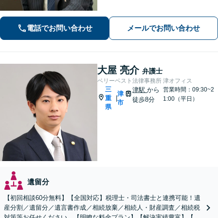
あります。
電話でお問い合わせ
メールでお問い合わせ
大屋 亮介
弁護士
ベリーベスト法律事務所 津オフィス
三
津駅
から
営業時間：09:30~2
津
重
|
1:00（平日）
徒歩8分
市
県
遺留分
【初回相談60分無料】【全国対応】税理士・司法書士と連携可能！遺
産分割／遺留分／遺言書作成／相続放棄／相続人・財産調査／相続税
対策等お任せください。【明瞭な料金プラン】【解決実績豊富】【電