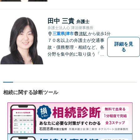
さい。
田中 三貴
弁護士
弁護士法人心 津法律事務所
三重県
津市
津駅
から徒歩1分
|
７０名以上の弁護士が交通事
詳細を見
故・債務整理・相続など、各
る
分野を集中的に取り扱う「分
野担当制」とすることで、ご
依頼者様に高品質・低コスト
でのリーガルサービスを提供
できるよう努めております。
相続に関する診断ツール