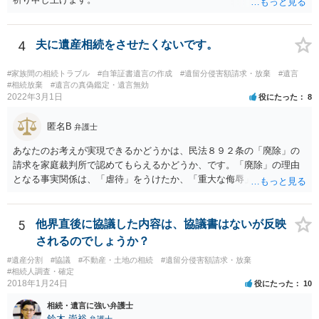
4
夫に遺産相続をさせたくないです。
#家族間の相続トラブル
#自筆証書遺言の作成
#遺留分侵害額請求・放棄
#遺言
#相続放棄
#遺言の真偽鑑定・遺言無効
2022年3月1日
役にたった
8
匿名B
弁護士
あなたのお考えが実現できるかどうかは、民法８９２条の「廃除」の
請求を家庭裁判所で認めてもらえるかどうか、です。「廃除」の理由
となる事実関係は、「虐待」をうけたか、「重大な侮辱」を受けた
か、推定相続人たる夫に「その他著しい非行」があったか否かです。
「廃除」は遺言でも可能です（民法８９３条）。 弁護士に具体的な事
情を話して相談して、「廃除」が可能か、実際に法律相談を受けるこ
5
他界直後に協議した内容は、協議書はないが反映
とをお勧めします。
されるのでしょうか？
#遺産分割
#協議
#不動産・土地の相続
#遺留分侵害額請求・放棄
#相続人調査・確定
2018年1月24日
役にたった
10
相続・遺言に強い弁護士
鈴木 崇裕