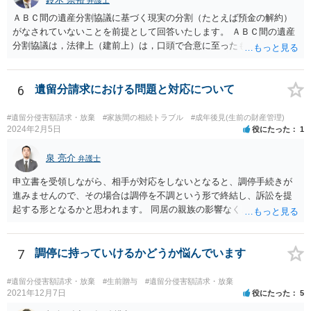
弁護士
ＡＢＣ間の遺産分割協議に基づく現実の分割（たとえば預金の解約）
がなされていないことを前提として回答いたします。 ＡＢＣ間の遺産
分割協議は，法律上（建前上）は，口頭で合意に至ったものであって
も有効です。 しかし，口頭で合意したことを立証する方法がありませ
ん。 また，不動産の名義を移転するためには，遺産分割協議書への署
名捺印を得る必要があります。 したがって，残念ながら，「ＡＢＣ間
6
遺留分請求における問題と対応について
の遺産分割協議が有効に成立している」という前提に基づく主張は困
難と思われます。 「ＡＢＣ間の遺産分割協議は未了のまま，ＡとＢが
#遺留分侵害額請求・放棄
#家族間の相続トラブル
#成年後見(生前の財産管理)
死亡し，二次相続が発生した」という前提に基づいて協議を進める必
2024年2月5日
役にたった
1
要があります。 もちろん，Ｃの立場としては，ＡＢＣ間の遺産分割協
議の内容を前提とした主張をすることが最も有利ですが，ＡＢの相続
泉 亮介
弁護士
人は応じない姿勢を示していることから，実現は困難だと思います。
申立書を受領しながら、相手が対応をしないとなると、調停手続きが
主張としては維持しつつも，現実的な解決方法（遺産分割協議の落と
進みませんので、その場合は調停を不調という形で終結し、訴訟を提
しどころ）としては，譲歩することを甘受しなければならないかもし
起する形となるかと思われます。 同居の親族の影響なく、というのは
れません。
難しいでしょう。ただ、裁判や調停の中では主張等が書面で残るた
め、後からひっくり返すということは難しくなってくるかと思われま
す。 公開相談の場でのご相談については、どうしても限界が出てしま
7
調停に持っていけるかどうか悩んでいます
うため、一度個別にご相談をされることをお勧めいたします。
#遺留分侵害額請求・放棄
#生前贈与
#遺留分侵害額請求・放棄
2021年12月7日
役にたった
5