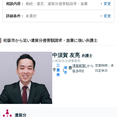
相談内容
相続・遺言、遺留分侵害額請求・放棄
変更
詳細条件
未選択
変更
松阪市から近い遺留分侵害額請求・放棄に強い弁護士
中須賀 友亮
弁護士
八町綜合法律事務所
三
津新町駅
から
営業時間：本
津
重
|
日定休日
徒歩8分
市
県
遺留分