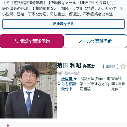
【初回電話相談10分無料】【依頼後はメール・LINEでのやり取り可】
静岡出身の弁護士！相続放棄など、相続トラブルに精通。わかりやす
い説明、迅速・丁寧な対応。司法書士、税理士、不動産業者とも連携
し、遺産相続をトータルサポート【完全個室相談】
料金表を見る
電話で面談予約
メールで面談予約
菊田 利昭
弁護士
愛知県
菊田法律事務所
営業時
松阪市
か
面談方法(対面・電
らも相談
話・ビデオなど)は
間：本日
受付中
応相談
定休日