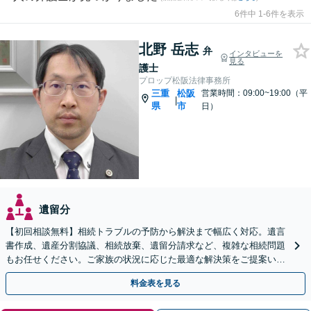
6件中 1-6件を表示
北野 岳志
弁
インタビューを
見る
護士
プロップ松阪法律事務所
三重
松阪
営業時間：09:00~19:00（平
|
県
市
日）
遺留分
【初回相談無料】相続トラブルの予防から解決まで幅広く対応。遺言
書作成、遺産分割協議、相続放棄、遺留分請求など、複雑な相続問題
もお任せください。ご家族の状況に応じた最適な解決策をご提案いた
します【電話相談可】【休日面談可】
料金表を見る