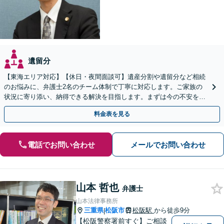
遺留分
【東海エリア対応】【休日・夜間面談可】遺産分割や遺留分など相続
のお悩みに、弁護士2名のチーム体制で丁寧に対応します。ご家族の
状況に寄り添い、納得できる解決を目指します。まずは今の不安をお
聞かせください【メール・WEB相談可】
料金表を見る
電話でお問い合わせ
メールでお問い合わせ
山本 哲也
弁護士
山本法律事務所
三重県
松阪市
松阪駅
から徒歩9分
|
【松阪警察署前すぐ】ご相談