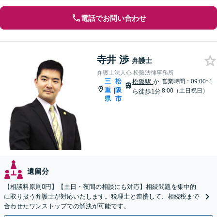
電話でお問い合わせ
寺井 渉
弁護士
弁護士法人心 松阪法律事務所
三
松
松阪駅
か
営業時間：09:00~1
重
阪
|
8:00（土日祝日）
ら徒歩1分
県
市
遺留分
【相談料原則0円】【土日・夜間の相談にも対応】相続問題を集中的
に取り扱う弁護士が対応いたします。税理士と連携して、相続税まで
合わせたワンストップでの解決が可能です。