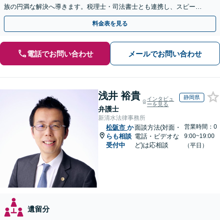
族の円満な解決へ導きます。税理士・司法書士とも連携し、スピーデ
ィな解決をご提案【完全個室で相談】【夜間面談可】
料金表を見る
電話でお問い合わせ
メールでお問い合わせ
浅井 裕貴
静岡県
インタビュ
ーを見る
弁護士
新清水法律事務所
営業時間：0
松阪市
か
面談方法(対面・
らも相談
電話・ビデオな
9:00~19:00
受付中
ど)は応相談
（平日）
遺留分