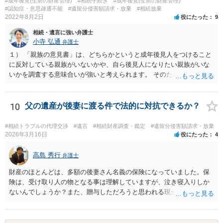
#成年後見(生前の財産管理)
#相続手続き
#成年後見(生前の財産管理)
しょう。その記載があれば、相続の件は終了となります。 ③合意書等
#認知症・意思疎通不能
#遺留分侵害額請求・放棄
#相続放棄
が納得できる内容になれば、お互いに署名捺印する。 という流れで
2022年8月2日
役にたった
9
す。 合意書等に署名捺印してもいいか不安があるようでしたら、署名
相続・遺言に強い弁護士
捺印する前に、相談者様も別の弁護士に相談して確認してもらうので
小寺 弘通
弁護士
もいいと思います。 ⑵振込先が弁護士宛であることについて 代理人弁
護士の預り口座を振込先とするのはよくあることです。 問題ないと思
１） 「親族の意見書」は、どちらかというと成年後見人をつけること
います。
に反対している親族がいないかや、自ら後見人になりたい親族がいな
いかを調査する意味合いが強いと考えられます。 そのため、ご相談の
ご事情であれば無視してしまっても特に不都合はないと考えられま
す。 ２） 場合によっては、介護や被後見人の財産の処分等に関して、
後見人から相談があることも考えられます。 また、お祖母さんがお亡
10
父の遺産が後妻に渡る件で法的に対抗できるか？
くなりになった場合、相続人となる可能性がありますが、 その場合は
相続放棄されれば問題ありません。 ３） 完全に拒否する方法はないか
#相続トラブルの代理交渉
#遺言
#相続財産調査・鑑定
#遺留分侵害額請求・放棄
もしれませんが、 関わりを持ちたくないとのことでしたら、親族の意
2026年3月16日
役にたった
4
見書にその旨を記載して提出しておけば良いかも知れません。 後見人
としても、関わりを拒否している親族にあえて連絡をしてくる可能性
高島 秀行
弁護士
は低いと考えられます。 以上、ご参考になさってください。
財産のほとんどは、多額の後妻さん名義の保険になっていました。保
険は、受け取り人の物となる事は理解していますが、泣き寝入りしか
ないんでしょうか？また、贈与しただろうと思われる現金の引き出し
も数年ありました。この現金についても泣き寝入りしかないんでしょ
うか？ 保険は原則として受取人のものですが、遺産全体での保険金
の割合が高い場合、掛け金が一括払いで、保険金が掛け金の額と同様