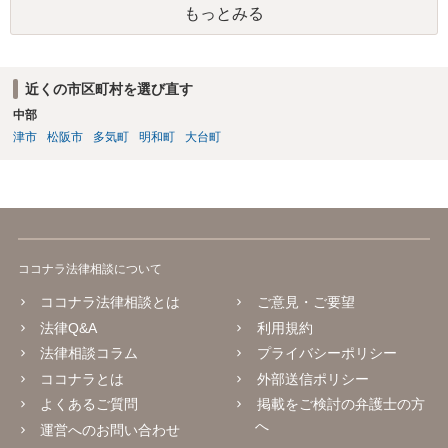
もっとみる
の額の場合などは特別受益として遺留分の対象となる可能性がありま
す。 多額の現金の引き出しは、相手に渡ったかどうか、そのとき父
の判断能力など事情によります。 弁護士に面談で詳しい事情を話し
て相談された方がよいと思います。
近くの市区町村を選び直す
中部
津市
松阪市
多気町
明和町
大台町
ココナラ法律相談について
ココナラ法律相談とは
ご意見・ご要望
法律Q&A
利用規約
法律相談コラム
プライバシーポリシー
ココナラとは
外部送信ポリシー
よくあるご質問
掲載をご検討の弁護士の方
へ
運営へのお問い合わせ