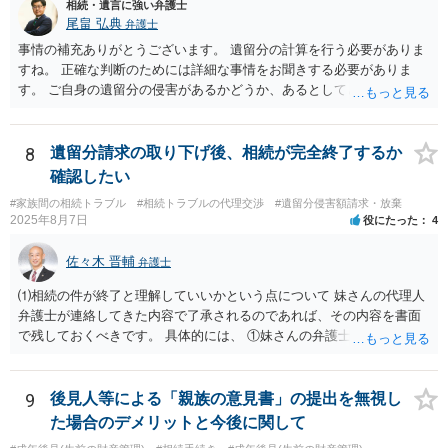
相続・遺言に強い弁護士
尾畠 弘典
弁護士
事情の補充ありがとうございます。 遺留分の計算を行う必要がありま
すね。 正確な判断のためには詳細な事情をお聞きする必要がありま
す。 ご自身の遺留分の侵害があるかどうか、あるとしてどの程度の金
額となるかを正確に把握されたいのであれば、一度お近くの弁護士に
相談されるのが良いと思います。
8
遺留分請求の取り下げ後、相続が完全終了するか
確認したい
#家族間の相続トラブル
#相続トラブルの代理交渉
#遺留分侵害額請求・放棄
2025年8月7日
役にたった
4
佐々木 晋輔
弁護士
⑴相続の件が終了と理解していいかという点について 妹さんの代理人
弁護士が連絡してきた内容で了承されるのであれば、その内容を書面
で残しておくべきです。 具体的には、 ①妹さんの弁護士に対して、連
絡してきた内容（遺留分請求は取り下げる、唯一執行されていない母
の預金を振り込めば終了など）を記載した合意書等の書面を作成して
もらう。 ②相談者様はその書面の内容をしっかり確認する。納得でき
9
後見人等による「親族の意見書」の提出を無視し
ない部分があれば、説明を求めたり、修正を求める。 なお、相続に
た場合のデメリットと今後に関して
関してお互いに債権債務がないことを確認する旨を記載してもらいま