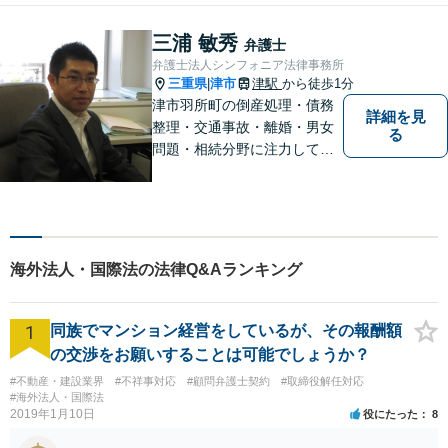
す。相手側の無理難題に屈す
ることはございません。元警
三浦 敏秀
弁護士
察官の経験を活かした交通事
弁護士法人シンフォニア法律事務所
故事案対応もいたします。
三重県
津市
津駅
から徒歩1分
|
津市羽所町の倒産処理・債務
詳細を見
整理・交通事故・離婚・男女
る
問題・相続分野に注力してい
る弁護士です。お困りの方は
是非一度ご相談ください。
【個人の債務整理、交通事故
相談は初回無料】【夜間予約
可能】
海外法人・国際法の法律Q&Aランキング
1
同族でマンション経営をしているが、その報酬額
の交渉をお願いすることは可能でしょうか？
#不動産・建設業界
#不祥事対応
#顧問弁護士契約
#取締役解任対応
#海外法人・国際法
2019年1月10日
役にたった
8