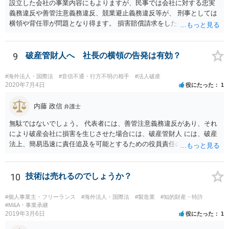
設立した会社の事業内容にもよりますが、民事では会社に対する忠実
義務違反や善管注意義務違反、競業避止義務違反等が、 刑事としては
横領や背任罪が問題となり得ます。 損害賠償請求をしたいのか、刑事
事件として警察に捜査してもらいたいのか、取締役を解任したいのか
等、ご希望によって進め方や必要な証拠が変わってきますので、速や
かにお近くの法律事務所に直接ご相談いただくことをおすすめいたし
9
破産管財人へ 社長の横領の告発は有効？
ます。
#海外法人・国際法
#音信不通・行方不明の相手
#法人破産
2020年7月4日
役にたった
1
内藤 政信
弁護士
無駄ではないでしょう。 代表者には、善管注意義務違反があり、それ
により破産会社に損害を生じさせた場合には、破産管財人 には、破産
法上、簡易迅速に責任追及を可能とするための役員責任の査定申立て
の手続が用意されてい るからです。（破産法178条）。
10
技術は売れるのでしょうか？
#個人事業主・フリーランス
#海外法人・国際法
#製造業
#知的財産・特許
#M&A・事業承継
2019年3月6日
役にたった
1