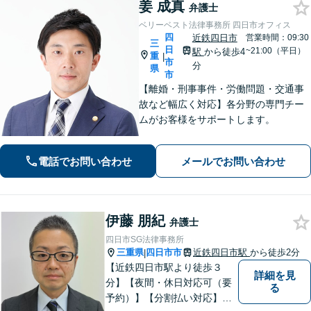
姜 成真
弁護士
ベリーベスト法律事務所 四日市オフィス
四
近鉄四日市
営業時間：09:30
三
日
~21:00（平日）
駅
から徒歩4
重
|
市
分
県
市
【離婚・刑事事件・労働問題・交通事
故など幅広く対応】各分野の専門チー
ムがお客様をサポートします。
電話でお問い合わせ
メールでお問い合わせ
伊藤 朋紀
弁護士
四日市SG法律事務所
三重県
四日市市
近鉄四日市駅
から徒歩2分
|
【近鉄四日市駅より徒歩３
詳細を見
分】【夜間・休日対応可（要
る
予約）】【分割払い対応】