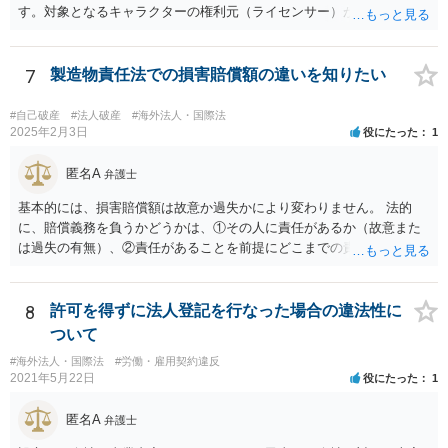
ます。
す。対象となるキャラクターの権利元（ライセンサー）がわかるので
あれば、直接権利元に確認することが考えられます。 「絵師などに依
頼し絵を作ってもらいそれを元に工場へ作成依頼などした場合」につ
いては、作ってもらった絵がオリジナルのものであれば問題はありま
7
製造物責任法での損害賠償額の違いを知りたい
せんが（ただし絵師などから権利を得ておく必要があります。）、既
存のキャラクターやそれに類似するものであれば、その権利元から許
#自己破産
#法人破産
#海外法人・国際法
諾を受けない限り著作権侵害となる可能性が高いです。
2025年2月3日
役にたった
1
匿名A
弁護士
基本的には、損害賠償額は故意か過失かにより変わりません。 法的
に、賠償義務を負うかどうかは、①その人に責任があるか（故意また
は過失の有無）、②責任があることを前提にどこまでの責任を負うべ
きか（因果関係）、という流れになっていることから、別の議論です
（厳密には、②の話の中で責任の範囲を問う過程で主観面も見るする
ので事案次第ではありますが。）。 また、海外での損害の発生の場合
8
許可を得ずに法人登記を行なった場合の違法性に
には、まずどの法を適用するのかの問題があるので、どの国の損害で
ついて
生じた損害で、その問題に何法が適用されるのか、の判断が先行する
#海外法人・国際法
#労働・雇用契約違反
ので、事案聞かないことにはなんともといったところです。
2021年5月22日
役にたった
1
匿名A
弁護士