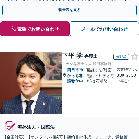
は月額5,000円から対応可【夜間＆休日面談OK】
料金表を見る
電話でお問い合わせ
メールでお問い合わせ
下平 学
弁護士
長野県
ミカタ弁護士法人 飯田事務所
営業時間：0
四日市市
面談方法(対面・
からも相
電話・ビデオな
8:30~23:00
談受付中
ど)は応相談
（平日）
海外法人・国際法
【全国対応】【オンライン相談可】契約書の作成・チェック、労務管