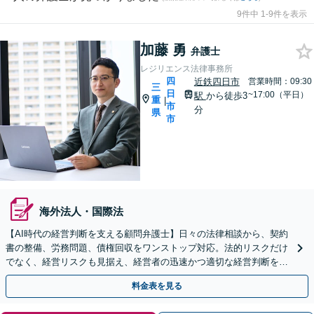
9件中 1-9件を表示
加藤 勇
弁護士
レジリエンス法律事務所
四
近鉄四日市
営業時間：09:30
三
日
~17:00（平日）
駅
から徒歩3
重
|
市
分
県
市
海外法人・国際法
【AI時代の経営判断を支える顧問弁護士】日々の法律相談から、契約
書の整備、労務問題、債権回収をワンストップ対応。法的リスクだけ
でなく、経営リスクも見据え、経営者の迅速かつ適切な経営判断を法
務面からサポートします。
料金表を見る