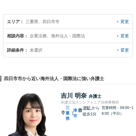
エリア
三重県、四日市市
変更
相談内容
企業法務、海外法人・国際法
変更
詳細条件
未選択
変更
四日市市から近い海外法人・国際法に強い弁護士
吉川 明奈
弁護士
弁護士法人シンフォニア法律事務所
三
津駅
から
営業時間：09:00~1
津
重
|
8:00（平日）
徒歩1分
市
県