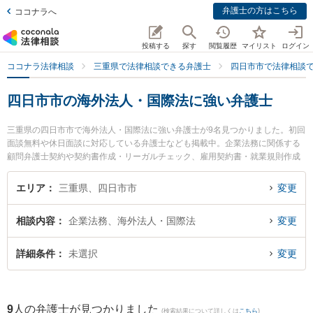
弁護士の方はこちら
ココナラへ
投稿する
探す
閲覧履歴
マイリスト
ログイン
ココナラ法律相談
三重県で法律相談できる弁護士
四日市市で法律相談
四日市市の海外法人・国際法に強い弁護士
三重県の四日市市で海外法人・国際法に強い弁護士が9名見つかりました。初回
面談無料や休日面談に対応している弁護士なども掲載中。企業法務に関係する
顧問弁護士契約や契約書作成・リーガルチェック、雇用契約書・就業規則作成
等の細かな分野での絞り込み検索もでき便利です。特にレジリエンス法律事務
所の加藤 勇弁護士や杉岡法律事務所の杉岡 弘章弁護士、四日市SG法律事務所
エリア
三重県、四日市市
変更
の大佛 康二弁護士のプロフィール情報や弁護士費用、強みなどが注目されてい
ます。『四日市市で土日や夜間に発生した海外法人・国際法のトラブルを今す
相談内容
企業法務、海外法人・国際法
変更
ぐに弁護士に相談したい』『海外法人・国際法のトラブル解決の実績豊富な近
くの弁護士を検索したい』『初回相談無料で海外法人・国際法を法律相談でき
る四日市市内の弁護士に相談予約したい』などでお困りの相談者さんにおすす
詳細条件
未選択
変更
めです。
9
人の弁護士が見つかりました
(検索結果について詳しくは
こちら
)