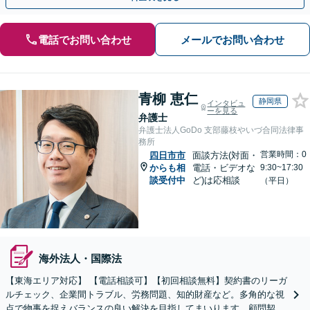
電話でお問い合わせ
メールでお問い合わせ
青柳 恵仁
静岡県
インタビュ
ーを見る
弁護士
弁護士法人GoDo 支部藤枝やいづ合同法律事
務所
営業時間：0
四日市市
面談方法(対面・
からも相
電話・ビデオな
9:30~17:30
談受付中
ど)は応相談
（平日）
海外法人・国際法
【東海エリア対応】 【電話相談可】【初回相談無料】契約書のリーガ
ルチェック、企業間トラブル、労務問題、知的財産など。多角的な視
点で物事を捉えバランスの良い解決を目指してまいります。顧問契約