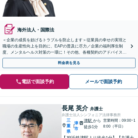
海外法人・国際法
＜企業の成長を妨げるトラブルを防止します＞従業員の幸せの実現と
職場の生産性向上を目的に、EAPの普及に尽力／企業の福利厚生制
度、メンタルヘルス対策の一環に！その他、各種契約のアドバイス・
予防法務など、身近な法的トラブルを徹底サポート
料金表を見る
電話で面談予約
メールで面談予約
長尾 英介
弁護士
弁護士法人シンフォニア法律事務所
三
津駅
から
営業時間：09:00~1
津
重
|
8:00（平日）
徒歩1分
市
県
【JR近鉄津駅より徒歩1分】【弁護士