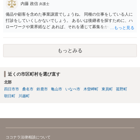
内藤 政信
弁護士
備品や顧客を含めた事業譲渡でしょうね。 同種の仕事をしている人に
打診をしていくしかないでしょう。 あるいは後継者を探すために、ハ
ローワークや業界紙など あれば、それを通じて募集をかけてみるか。
もっとみる
近くの市区町村を選び直す
北部
四日市市
桑名市
鈴鹿市
亀山市
いなべ市
木曽岬町
東員町
菰野町
朝日町
川越町
ココナラ法律相談について