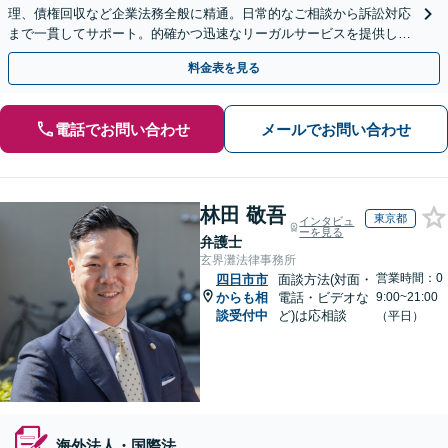
理、債権回収など企業法務全般に精通。日常的なご相談から訴訟対応
まで一貫してサポート。的確かつ迅速なリーガルサービスを提供しま
す。【初回相談無料】【休日・夜間相談可】
料金表を見る
電話でお問い合わせ
メールでお問い合わせ
林田 敬吾
東京都
インタビュ
ーを見る
弁護士
玄界灘法律事務所
営業時間：0
四日市市
面談方法(対面・
からも相
電話・ビデオな
9:00~21:00
談受付中
ど)は応相談
（平日）
海外法人・国際法