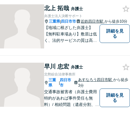
でも聞いてください。 問題解
北上 拓哉
弁護士
決に向かって一緒に頑張りま
弁護士法人決断サポート
しょう。
三重県
四日市市
近鉄四日市駅
から徒歩10分
|
【地域に根ざした弁護士】
詳細を見
【無料駐車場あり】敷居は低
る
く、法的サービスの質は高く
をモットーに、ご相談者の立
場に立って、問題の解決を目
指します。交通事故／借金問
早川 忠宏
題／離婚問題／相続問題／企
弁護士
業法務など、幅広く対応可
北勢綜合法律事務所
能。【明確な料金体系】どう
あすなろう四日市駅
から徒歩
三重
四日市
|
ぞご連絡ください。
県
市
3分
交通事故被害者（弁護士費用
詳細を見
特約があれば事件受任も無
る
料）/ 相続問題（遺産分割、遺
言等）。是非一度ご相談くだ
さい。