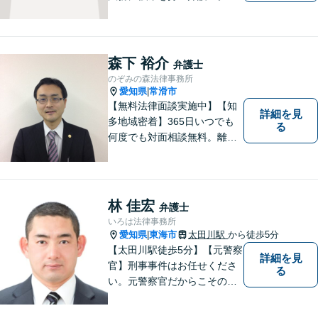
人事務所ならではのきめ細や
かさが特徴です。依頼者様の
本質的な問題解決に貢献いた
します。お困りごとは、お気
森下 裕介
弁護士
軽にご相談ください。
のぞみの森法律事務所
愛知県
常滑市
|
【無料法律面談実施中】【知
詳細を見
多地域密着】365日いつでも
る
何度でも対面相談無料。離
婚・相続・交通事故・借金問
題等、お気軽にご相談くださ
い。
林 佳宏
弁護士
いろは法律事務所
愛知県
東海市
太田川駅
から徒歩5分
|
【太田川駅徒歩5分】【元警察
詳細を見
官】刑事事件はお任せくださ
る
い。元警察官だからこその視
点で、有利な解決を目指しま
す。粘り強い交渉を行いま