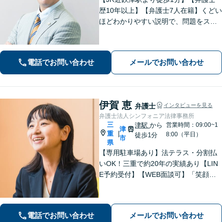
歴10年以上】【弁護士7人在籍】くどい
ほどわかりやすい説明で、問題をスム
ーズに解決します！【離婚・男女問
題】男性側のご相談・ご依頼の実績多
数【借金・債務整理】自己破産で、借
電話でお問い合わせ
メールでお問い合わせ
金を0にできる可能性があります。
伊賀 恵
弁護士
インタビューを見る
弁護士法人シンフォニア法律事務所
三
津駅
から
営業時間：09:00~1
津
重
|
8:00（平日）
徒歩1分
市
県
【専用駐車場あり】法テラス・分割払
いOK！三重で約20年の実績あり【LIN
E予約受付】【WEB面談可】「笑顔に
なってほしい」がモットー。交渉によ
るスピード解決を目指します【離婚】
性別・年代問わず実績豊富【借金】家
電話でお問い合わせ
メールでお問い合わせ
計全体を見直すプランをご提案