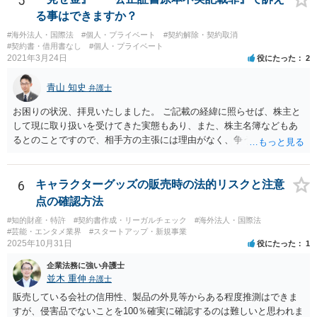
5
る事はできますか？
#海外法人・国際法
#個人・プライベート
#契約解除・契約取消
#契約書・借用書なし
#個人・プライベート
2021年3月24日
役にたった
2
青山 知史
弁護士
お困りの状況、拝見いたしました。 ご記載の経緯に照らせば、株主と
して現に取り扱いを受けてきた実態もあり、また、株主名簿などもあ
るとのことですので、相手方の主張には理由がなく、争う余地はある
かと思われます。 相手方が任意に主張の撤回をしないのであれば、株
主手の地位確認請求を訴訟などで実施し、正式に権利関係を明らかに
することも考えられます。 また、仮に株式の割り当てがなされていな
6
キャラクターグッズの販売時の法的リスクと注意
いとのことであれば、出資契約の前提が果たされていないことになり
点の確認方法
ますので、債務不履行を理由に契約を解除し、100万円の返金を要求す
#知的財産・特許
#契約書作成・リーガルチェック
#海外法人・国際法
ることも考えられるかと思慮いたします。 この他、持ち株比率などに
#芸能・エンタメ業界
#スタートアップ・新規事業
もよりますが、過半数を確保できるのであれば、相手方の解任請求を
2025年10月31日
役にたった
1
実施し、相手方を当該会社から排除する方法も出て着うるかと思慮い
企業法務に強い弁護士
たします。 いずれの手段をとるとしても、当時のやり取りや契約内
並木 重伸
弁護士
容、相手方の主張内容などによっても、とるべき手段が異なってきま
すので、本格的に争うことをお考えであれば、関連資料をお持ちのう
販売している会社の信用性、製品の外見等からある程度推測はできま
え、個別に弁護士にご相談をし、対策を立てていくべきと思慮いたし
すが、侵害品でないことを100％確実に確認するのは難しいと思われま