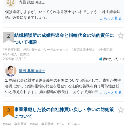
内藤 政信
弁護士
僕は遠慮しますが、やってくれる弁護士はいるでしょう。 株主総会決
議が必要になるでしょう。
2
結婚相談所の成婚料返金と指輪代金の法的責任に
ついて相談
#不祥事対応
#契約書作成・リーガルチェック
#顧問弁護士契約
#企業犯罪
#海外法人・国際法
2025年12月9日
役にたった
2
笹田 典宏
弁護士
1. 指輪代金に対する返金義務の有無について 結論として、貴社が男性
会員に対して婚約指輪の代金を返金する法的な義務を負う可能性は低
いと考えられます。 婚約指輪の授受は、あくまで婚約当事者である男
性会員と女性会員との間の個人的な贈与契約です。結婚相談所である
貴社は、その贈与契約の当事者ではありません。したがって、仮に女
性が返金義務を負う場合であっても、貴社が返金義務を負う法的根拠
3
事業承継した後の自社株買い戻し・争いの防衛策
は見当たりません。 また、国際結婚の仲介契約に関する裁判例では、
について
会員の個人的な理由による破談で追加的に発生した費用は会員自身が
#M&A・事業承継
#M&A・事業承継
#法人・ビジネス
負担すべきであり、仲介業者に責任がない限り、成婚料の支払いを拒