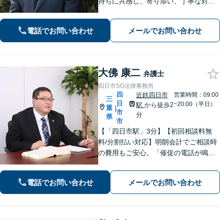
持ちに共感し、寄り添い、丁寧な対応
を心がけます。離婚／不動産／借金／
相続／刑事事件など、幅広く対応【地
電話でお問い合わせ
メールでお問い合わせ
域に根ざした弁護士】お気軽にお問い
合わせください。
大佛 康二
弁護士
四日市SG法律事務所
四
近鉄四日市
営業時間：09:00
三
日
~20:00（平日）
駅
から徒歩2
重
|
市
分
県
市
【「四日市駅」3分】【初回相談料無
料/分割払い対応】明朗会計でご相談時
の費用もご安心。「催促の電話が鳴り
止まない」「FXや仮想通貨で大損し
た」に対応できます。自己破産や任意
電話でお問い合わせ
メールでお問い合わせ
整理、個人再生など幅広い解決方法を
提示【完全個室で安心】