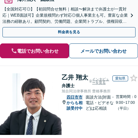
【全国対応可◎】【初回問合せ無料｜相談〜解決まで弁護士が一貫対
応｜WEB面談可】企業規模問わず対応◎個人事業主も可。豊富な企業
法務の経験あり。顧問契約、労働問題、企業間トラブル、債権回収、
契約書のリーガルチェック等、サポートします。
料金表を見る
電話でお問い合わせ
メールでお問い合わせ
乙井 翔太
愛知県
インタビュ
ーを見る
弁護士
旭合同法律事務所 豊橋事務所
営業時間：0
四日市市
面談方法(対面・
からも相
電話・ビデオな
9:00~17:00
談受付中
ど)は応相談
（平日）