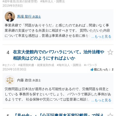
#成年後見(生前の財産管理)
#海外法人・国際法
絶することはできないと判断されています。この裁判例は、仲介業者
2019年9月8日
の責任範囲が、会員間の個人的な問題とは切り離して考えられること
を示唆しており、本件でも同様に、指輪の返還が貴社の責任範囲外の
馬場 龍行
弁護士
問題であると主張する上で参考になります。 2. 今後の対応について
相手方代理人に対し、内容証明郵便などで書面にて貴社の見解を明確
事業承継で「問題がありそうだ」と感じたのであれば，間違いなく事
に伝えることが重要です。その書面には、以下の内容を盛り込むこと
業承継の支援ができる弁護士に相談すべきです。 質問いただいた内容
が考えられます。 成婚料について: 円満な解決を優先する観点から、
について率直な感想は，普通は事業承継させる前に株をしっかり集め
経営判断として返金に応じる意向であることを伝える（ただし、法的
てから承継者に譲渡するけどな？です。承継してから株を集めなさい
には上記の裁判例のように、貴社に返金義務は無いと判断される可能
というのは無責任というほかないでしょう。 事業承継については，相
性が高いと思われます。）。 指輪代金について: 前述の通り、男性会
続税や贈与税を猶予する特別法な，遺留分について株式価格を遺留分
4
在京大使館内でのパワハラについて。治外法権や
員と女性会員との間の個人間の贈与であり、貴社に法的な返金義務は
算定基礎額から控除したり価額を相続時でなく承継時に固定したりす
相談先はどのようにすればよいか
ないことを、法的根拠と共に冷静に主張する。 「刑事訴訟」との主張
ることのできる特別法が定められています。 買い取る以外の方法につ
#セクハラ
#雇用契約書・就業規則作成
#海外法人・国際法
#パワハラ
に対して: 本件は、契約の履行や返金を巡る民事上の紛争であり、貴社
いても，株式保有割合や状況によるので，具体的に弁護士に相談され
2024年10月30日
役にたった
2
に当初から金銭を騙し取る意図（詐欺罪の構成要件である欺罔行為）
ることをお勧めします。
があったとは考えにくく、刑事事件として立件される可能性は極めて
内藤 政信
弁護士
低いと思われます。 3. 警察からの連絡について 警察は「民事不介
入」を原則としており、契約トラブルなどの個人間の紛争に介入する
労務問題は日本法が適用される可能性があるので、労働問題を得意と
ことはありません。しかし、事件性があるかどうかを判断するため
している 事務所を探すといいでしょう。 パワハラで勝訴した事例があ
に、関係者から事情を聴くことがあります。その場合には誠実な事実
るようです。 社会保険や労災については監督薯に相談してみるといい
説明を行ってください。
でしょう。
『見せ金』・『公正証書原本不実記載罪』で訴え