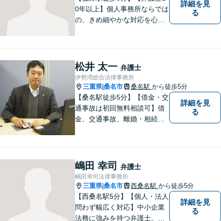
詳細を見
0年以上】個人事務所ならでは
る
の、きめ細やかな対応を心が
けています。「相談してよか
った」と思っていただけるよ
う、最後まで粘り強く弁護を
行います！【完全個室】
松井 太一
弁護士
伊勢湾総合法律事務所
三重県
桑名市
桑名駅
から徒歩5分
|
【桑名駅徒歩5分】【借金・交
詳細を見
通事故は初回無料相談可】借
る
金、交通事故、離婚・相続、
刑事事件など。難しい専門用
語はなるべく使わずに、分か
りやすい説明を心がけており
ます。地域密着型の法律事務
嶋田 幸司
弁護士
所です。お気軽にどうぞ【弁
嶋田幸司法律事務所
護士費用特約保険・法テラス
三重県
桑名市
西桑名駅
から徒歩5分
|
利用可】
【西桑名駅5分】【個人・法人
詳細を見
問わず幅広く対応】中小企業
る
法務に強みを持つ弁護士。個