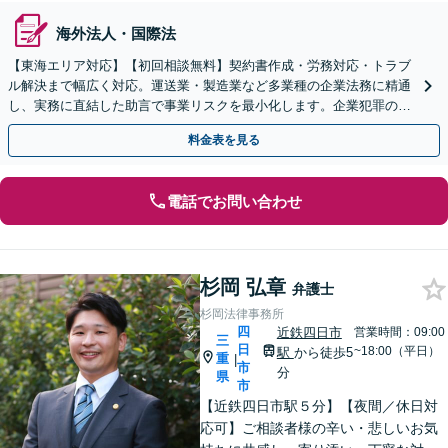
海外法人・国際法
【東海エリア対応】【初回相談無料】契約書作成・労務対応・トラブ
ル解決まで幅広く対応。運送業・製造業など多業種の企業法務に精通
し、実務に直結した助言で事業リスクを最小化します。企業犯罪のご
相談もお任せください【休日・夜間対応OK】
料金表を見る
電話でお問い合わせ
杉岡 弘章
弁護士
杉岡法律事務所
四
近鉄四日市
営業時間：09:00
三
日
~18:00（平日）
駅
から徒歩5
重
|
市
分
県
市
【近鉄四日市駅５分】【夜間／休日対
応可】ご相談者様の辛い・悲しいお気