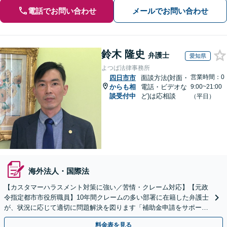
電話でお問い合わせ
メールでお問い合わせ
鈴木 隆史
弁護士
愛知県
よつば法律事務所
営業時間：0
四日市市
面談方法(対面・
からも相
電話・ビデオな
9:00~21:00
談受付中
ど)は応相談
（平日）
海外法人・国際法
【カスタマーハラスメント対策に強い／苦情・クレーム対応】【元政
令指定都市市役所職員】10年間クレームの多い部署に在籍した弁護士
が、状況に応じて適切に問題解決を図ります「補助金申請をサポー
ト」【出張相談・WEB面談対応】
料金表を見る