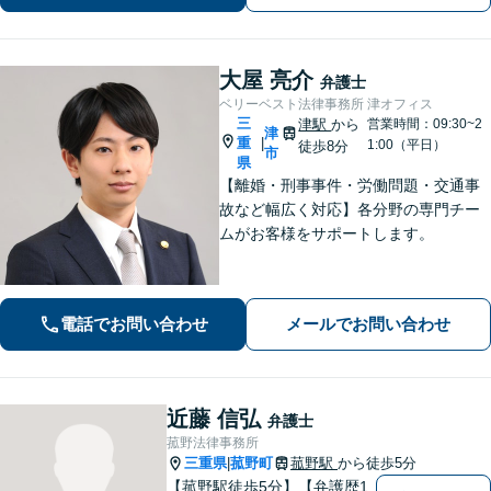
大屋 亮介
弁護士
ベリーベスト法律事務所 津オフィス
三
津駅
から
営業時間：09:30~2
津
重
|
1:00（平日）
徒歩8分
市
県
【離婚・刑事事件・労働問題・交通事
故など幅広く対応】各分野の専門チー
ムがお客様をサポートします。
電話でお問い合わせ
メールでお問い合わせ
近藤 信弘
弁護士
菰野法律事務所
三重県
菰野町
菰野駅
から徒歩5分
|
【菰野駅徒歩5分】【弁護歴1