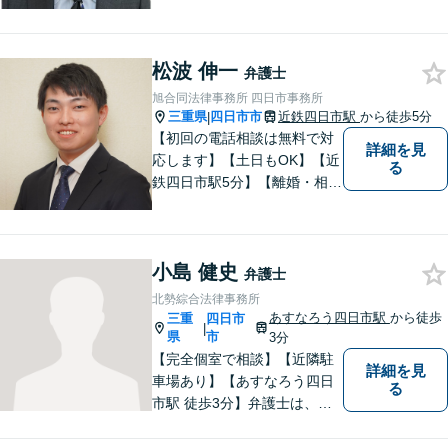
【弁護士歴１０年以上】 法律
相談を大切にしています。ま
ずはできる限り丁寧にお聞き
松波 伸一
して、一緒に解決方法を考え
弁護士
る手助けをさせていただけれ
旭合同法律事務所 四日市事務所
ばと思いますので、お気軽に
三重県
四日市市
近鉄四日市駅
から徒歩5分
|
ご相談ください。
【初回の電話相談は無料で対
詳細を見
応します】【土日もOK】【近
る
鉄四日市駅5分】【離婚・相続
問題】困っている方の力にな
れる様、話を聞き、寄り添い
ます【後見業務などの民事・
小島 健史
刑事事件全般】双方ともに納
弁護士
得する解決を目指します【交
北勢綜合法律事務所
通事故】示談金の増額に向け
あすなろう四日市駅
から徒歩
三重
四日市
|
尽力
県
市
3分
【完全個室で相談】【近隣駐
詳細を見
車場あり】【あすなろう四日
る
市駅 徒歩3分】弁護士は、依
頼者の方のサポーターです。
わからないことがあれば、何