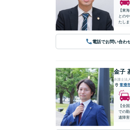
【東海
とのや
たしま
電話でお問い合わ
金子 
弁護士法
常滑
【全国
での勤
遺障害