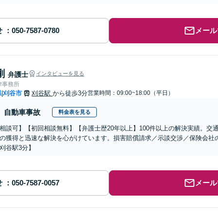
せ
メール
剛
弁護士
インタビューを見る
律事務所
県
刈谷市
刈谷駅
から徒歩3分
営業時間：09:00~18:00（平日）
|
自動車事故
料金表を見る
相談可】【初回相談無料】【弁護士歴20年以上】100件以上の解決実績。交
の獲得と迅速な解決を心がけています。損害賠償請求／示談交渉／保険会社
刈谷駅3分】
せ
メール