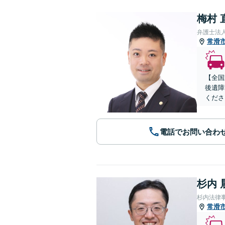
梅村 
弁護士法
常滑
【全国
後遺障
くださ
電話でお問い合わ
杉内 
杉内法律
常滑