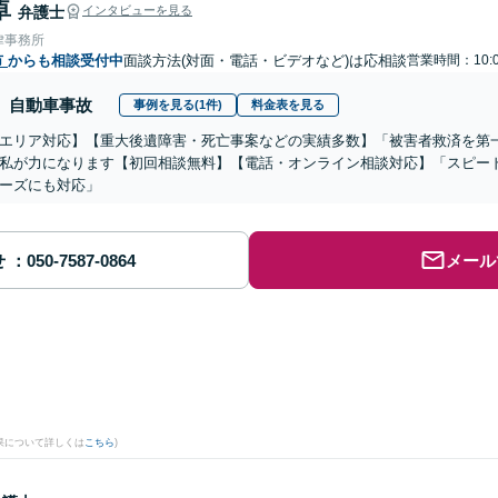
卓
弁護士
インタビューを見る
律事務所
市
からも相談受付中
面談方法(対面・電話・ビデオなど)は応相談
営業時間：10:0
自動車事故
事例を見る(1件)
料金表を見る
エリア対応】【重大後遺障害・死亡事案などの実績多数】「被害者救済を第
私が力になります【初回相談無料】【電話・オンライン相談対応】「スピー
ーズにも対応」
せ
メール
果について詳しくは
こちら
)