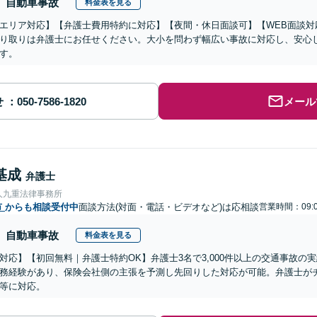
自動車事故
料金表を見る
エリア対応】【弁護士費用特約に対応】【夜間・休日面談可】【WEB面談対
り取りは弁護士にお任せください。大小を問わず幅広い事故に対応し、安心
す。
せ
メール
基成
弁護士
人九重法律事務所
市
からも相談受付中
面談方法(対面・電話・ビデオなど)は応相談
営業時間：09:0
自動車事故
料金表を見る
対応】【初回無料｜弁護士特約OK】弁護士3名で3,000件以上の交通事故の
務経験があり、保険会社側の主張を予測し先回りした対応が可能。弁護士が
等に対応。