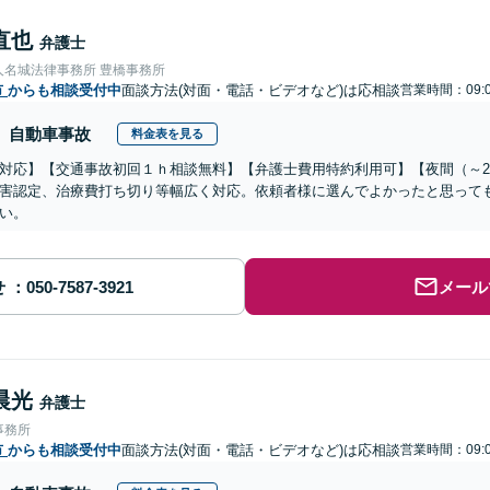
直也
弁護士
人名城法律事務所 豊橋事務所
市
からも相談受付中
面談方法(対面・電話・ビデオなど)は応相談
営業時間：09:0
自動車事故
料金表を見る
対応】【交通事故初回１ｈ相談無料】【弁護士費用特約利用可】【夜間（～2
害認定、治療費打ち切り等幅広く対応。依頼者様に選んでよかったと思って
い。
せ
メール
晨光
弁護士
事務所
市
からも相談受付中
面談方法(対面・電話・ビデオなど)は応相談
営業時間：09:0