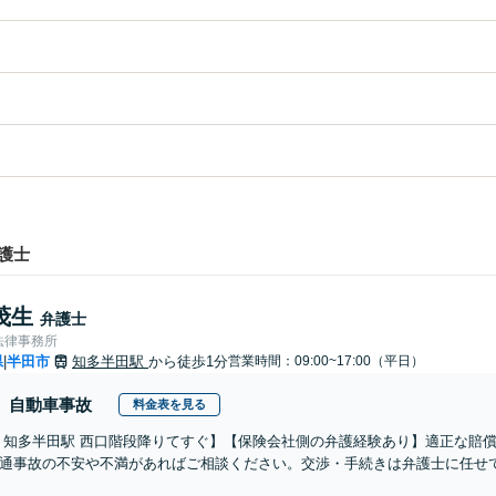
護士
茂生
弁護士
法律事務所
県
半田市
知多半田駅
から徒歩1分
営業時間：09:00~17:00（平日）
|
自動車事故
料金表を見る
 知多半田駅 西口階段降りてすぐ】【保険会社側の弁護経験あり】適正な賠
通事故の不安や不満があればご相談ください。交渉・手続きは弁護士に任せて