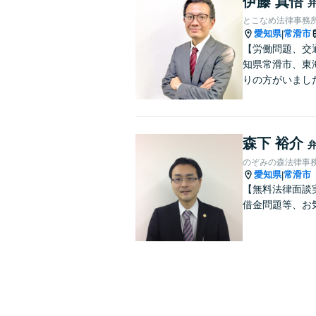
伊藤 真悟
とこなめ法律事務
愛知県
常滑市
|
【労働問題、交
知県常滑市、東
りの方がいまし
森下 裕介
のぞみの森法律事
愛知県
常滑市
|
【無料法律面談
借金問題等、お