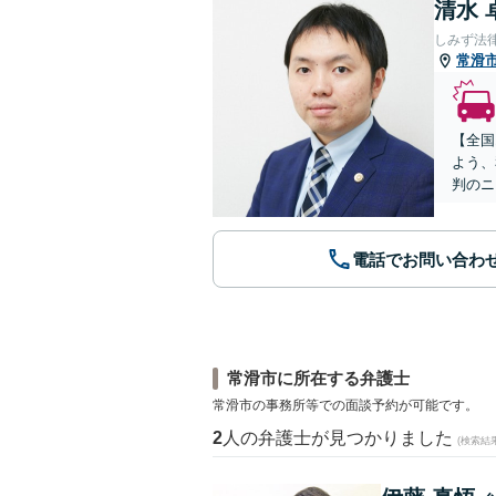
清水 
しみず法
常滑
【全国
よう、
判のニ
電話でお問い合わ
常滑市に所在する弁護士
常滑市の事務所等での面談予約が可能です。
2
人の弁護士が見つかりました
(検索結