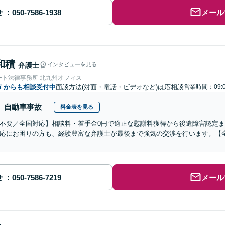
せ
メール
和積
弁護士
インタビューを見る
ート法律事務所 北九州オフィス
市
からも相談受付中
面談方法(対面・電話・ビデオなど)は応相談
営業時間：09:0
自動車事故
料金表を見る
不要／全国対応】相談料・着手金0円で適正な慰謝料獲得から後遺障害認定
応にお困りの方も、経験豊富な弁護士が最後まで強気の交渉を行います。【全
せ
メール