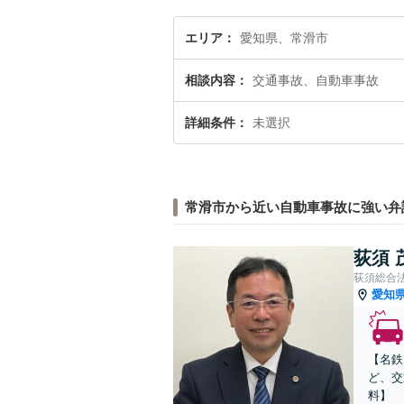
エリア
愛知県、常滑市
相談内容
交通事故、自動車事故
詳細条件
未選択
常滑市から近い自動車事故に強い弁
荻須 
荻須総合
愛知
【名鉄
ど、交
料】