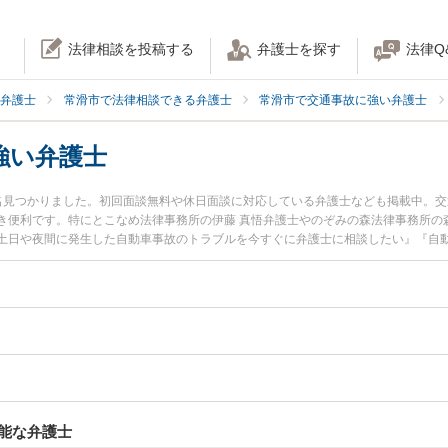
法律相談を投稿する
弁護士を探す
法律Q
弁護士
常滑市で法律相談できる弁護士
常滑市で交通事故に強い弁護士
強い弁護士
名見つかりました。初回面談無料や休日面談に対応している弁護士なども掲載中。
き便利です。特にとこなめ法律事務所の伊藤 真悟弁護士やのぞみの森法律事務所の
土日や夜間に発生した自動車事故のトラブルを今すぐに弁護士に相談したい』『自
を法律相談できる常滑市内の弁護士に相談予約したい』などでお困りの相談者さん
能な弁護士