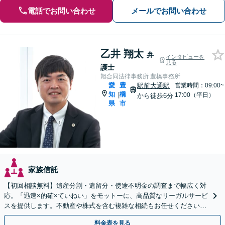
電話でお問い合わせ
メールでお問い合わせ
乙井 翔太
弁
インタビューを
見る
護士
旭合同法律事務所 豊橋事務所
愛
豊
駅前大通駅
営業時間：09:00~
知
橋
|
17:00（平日）
から徒歩6分
県
市
家族信託
【初回相談無料】遺産分割・遺留分・使途不明金の調査まで幅広く対
応。「迅速×的確×ていねい」をモットーに、高品質なリーガルサービ
スを提供します。不動産や株式を含む複雑な相続もお任せください
【休日・夜間対応OK】【豊橋駅10分】
料金表を見る