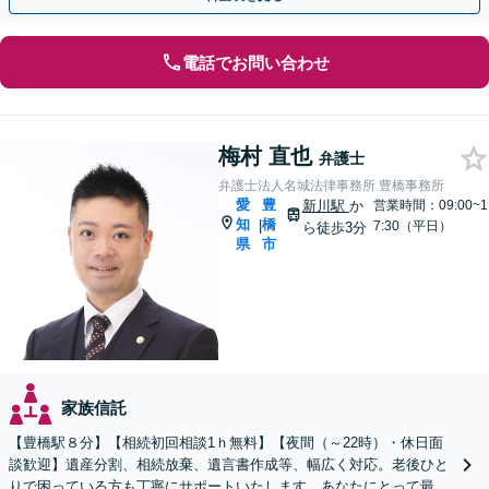
電話でお問い合わせ
梅村 直也
弁護士
弁護士法人名城法律事務所 豊橋事務所
愛
豊
新川駅
か
営業時間：09:00~1
知
橋
|
7:30（平日）
ら徒歩3分
県
市
家族信託
【豊橋駅８分】【相続初回相談1ｈ無料】【夜間（～22時）・休日面
談歓迎】遺産分割、相続放棄、遺言書作成等、幅広く対応。老後ひと
りで困っている方も丁寧にサポートいたします。あなたにとって最善