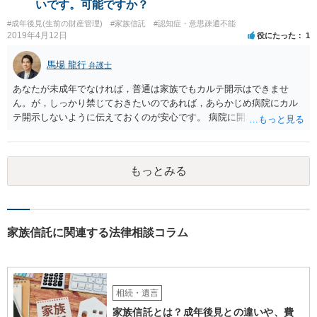
いです。可能ですか？
#成年後見(生前の財産管理)
#家族信託
#認知症・意思疎通不能
2019年4月12日
役にたった
1
馬場 龍行
弁護士
あなたが未成年でなければ，普通は家族でもカルテ開示はできませ
ん。が，しっかり禁じておきたいのであれば，あらかじめ病院にカル
テ開示しないように伝えておくのが安心です。 病院に開示しないよう
に伝える書面を作ることはできますが，それがなくても開示はされる
可能性は低いのでコストパフォーマンスとしてはどうかなという感じ
がします。
もっとみる
家族信託に関連する法律相談コラム
相続・遺言
家族信託とは？成年後見との違いや、費