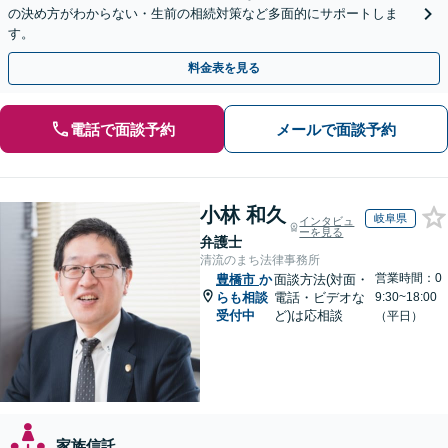
の決め方がわからない・生前の相続対策など多面的にサポートしま
す。
料金表を見る
電話で面談予約
メールで面談予約
小林 和久
岐阜県
インタビュ
ーを見る
弁護士
清流のまち法律事務所
営業時間：0
豊橋市
か
面談方法(対面・
らも相談
電話・ビデオな
9:30~18:00
受付中
ど)は応相談
（平日）
家族信託