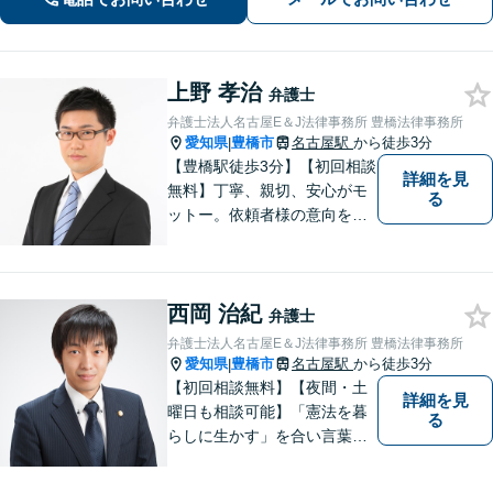
上野 孝治
弁護士
弁護士法人名古屋E＆J法律事務所 豊橋法律事務所
愛知県
豊橋市
名古屋駅
から徒歩3分
|
【豊橋駅徒歩3分】【初回相談
詳細を見
無料】丁寧、親切、安心がモ
る
ットー。依頼者様の意向を深
く汲み取り、最善の解決に向
けて尽力します。法律のプロ
フェッショナルとして、皆様
西岡 治紀
を明るい未来へと導きます。
弁護士
まずは無料相談をご利用くだ
弁護士法人名古屋E＆J法律事務所 豊橋法律事務所
さい。
愛知県
豊橋市
名古屋駅
から徒歩3分
|
【初回相談無料】【夜間・土
詳細を見
曜日も相談可能】「憲法を暮
る
らしに生かす」を合い言葉
に、身近な法律相談窓口とし
て、あなたのご相談にお応え