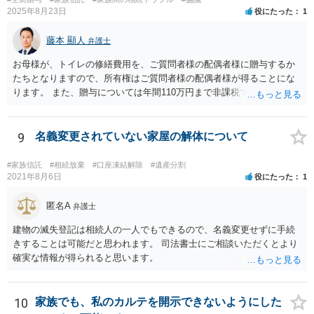
2025年8月23日
役にたった
1
藤本 顯人
弁護士
お母様が、トイレの修繕費用を、ご質問者様の配偶者様に贈与するか
たちとなりますので、所有権はご質問者様の配偶者様が得ることにな
ります。 また、贈与については年間110万円まで非課税であり、トイ
レの修繕費であればこの枠内に収まると思います。
9
名義変更されていない家屋の解体について
#家族信託
#相続放棄
#口座凍結解除
#遺産分割
2021年8月6日
役にたった
1
匿名A
弁護士
建物の滅失登記は相続人の一人でもできるので、名義変更せずに手続
きすることは可能だと思われます。 司法書士にご相談いただくとより
確実な情報が得られると思います。
10
家族でも、私のカルテを開示できないようにした