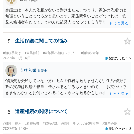
弁護士
弁護士は、本人の依頼がないと動けません。つまり、家族の依頼では
無理ということになるかと思います。家族間争いごとがなければ、後
見人候補者をたてて、その方に後見人になってもらう手続をすすめた
ほうが、今後もいろいろやりやすくなると思います。
5
生活保護に関しての悩み
#相続手続き
#家族信託
#家族間の相続トラブル
#相続税対策
2022年11月14日
役にたった
5
寺林 智栄
弁護士
保護費を受給していない方に返金の義務はありませんが、生活保護行
政の実務は現場の裁量に任されるところも大きいので、「お支払いで
きませんか」とお伺いされることくらいはあるかもしれません。 通報
するかどうかは、あなたとお父さんの妹さんとの関係などを総合的に
考えてご判断いただくのが良いと思います。
6
遺産相続の関係について
#相続手続き
#相続放棄
#家族信託
#相続トラブルの代理交渉
#遺産分割
2022年5月18日
役にたった
2