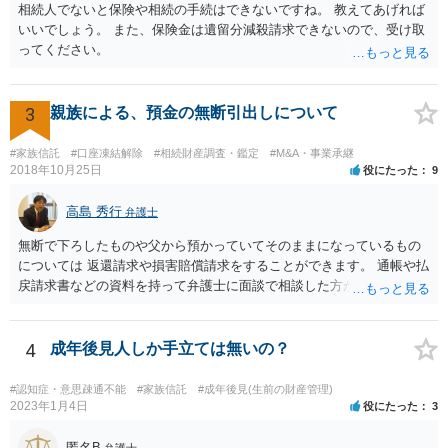
相続人でないと保険や相続の手続はできないですね。 教えてあげれば
目に弁護士を入れられることを御検討頂くと良いかと思います。
いいでしょう。 また、保険金は遺留分減殺請求できないので、受け取
ってください。
3
親族による、預金の無断引出しについて
#家族信託
#口座凍結解除
#相続財産調査・鑑定
#M&A・事業承継
2018年10月25日
役にたった
9
高島 秀行
弁護士
無断で下ろしたものや父から預かっていてそのままになっているもの
については 返還請求や損害賠償請求をすることができます。 通帳や払
戻請求書などの資料を持って弁護士に面談で相談した方がよいと思い
ます。
4
成年後見人しか手立ては無いの？
#認知症・意思疎通不能
#家族信託
#成年後見(生前の財産管理)
2023年1月4日
役にたった
3
匿名B