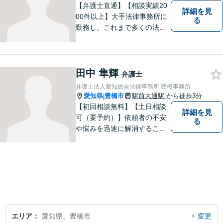
【弁護士直通】【相談実績20
詳細を見
00件以上】大手法律事務所に
る
勤務し、これまで多くの法律
相談を担当してきました。ど
んな相談でも構いません。初
回30分は無料ですから、お気
軽にお電話ください。
田中 隼輝
弁護士
弁護士法人愛知総合法律事務所 豊橋事務所
愛知県
豊橋市
駅前大通駅
から徒歩3分
|
【初回相談無料】【土日相談
詳細を見
可（要予約）】依頼者の不安
る
や悩みを迅速に解消すること
が弁護士としての仕事だと考
え、常に丁寧かつ迅速な対応
を心がけています。 依頼者が
気軽に相談できるように、謙
虚で親しみやすい弁護士を目
指しています。【駅前大通駅3
分】
エリア
愛知県、豊橋市
変更