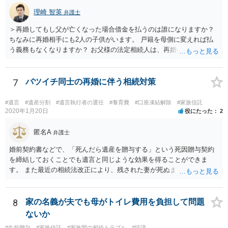
理崎 智英
弁護士
＞再婚してもし父が亡くなった場合借金を払うのは誰になりますか？
ちなみに再婚相手にも2人の子供がいます。 戸籍を母側に変えれば払
う義務もなくなりますか？ お父様の法定相続人は、再婚相手とご相談
者様なので、お父様の借金はご相談者様も相続することになります。
戸籍がどこにあるのかは関係ありません。 ただし、お父様が亡くなっ
たことを知ってから３か月以内に家庭裁判所にて「相続放棄」の手続
7
バツイチ同士の再婚に伴う相続対策
をすれば、ご相談者様はお父様の借金は相続しません。
#遺言
#遺産分割
#遺言執行者の選任
#養育費
#口座凍結解除
#家族信託
2020年1月20日
役にたった
2
匿名A
弁護士
婚前契約書などで、「死んだら遺産を贈与する」という死因贈与契約
を締結しておくことでも遺言と同じような効果を得ることができま
す。 また最近の相続法改正により、残された妻が死ぬまで家に住み続
けられる権利として「配偶者居住権」という制度が設けられましたの
で、その制度を活用する方法も考えられます。 もし契約書の作成まで
視野に入れておられる場合は、お近くの弁護士、できれば相続に強い
8
家の名義が夫でも母がトイレ費用を負担して問題
弁護士にご相談なさるとよいでしょう。
ないか
#生前贈与
#家族信託
#家族間の相続トラブル
#協議