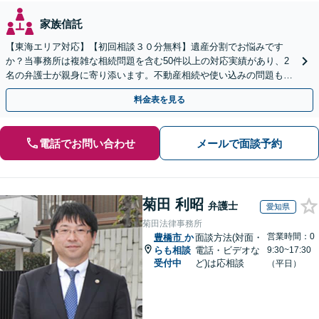
家族信託
【東海エリア対応】【初回相談３０分無料】遺産分割でお悩みです
か？当事務所は複雑な相続問題を含む50件以上の対応実績があり、2
名の弁護士が親身に寄り添います。不動産相続や使い込みの問題も分
かりやすく解説。WEB相談可能。LINE予約受付中
料金表を見る
電話でお問い合わせ
メールで面談予約
菊田 利昭
弁護士
愛知県
菊田法律事務所
営業時間：0
豊橋市
か
面談方法(対面・
らも相談
電話・ビデオな
9:30~17:30
受付中
ど)は応相談
（平日）