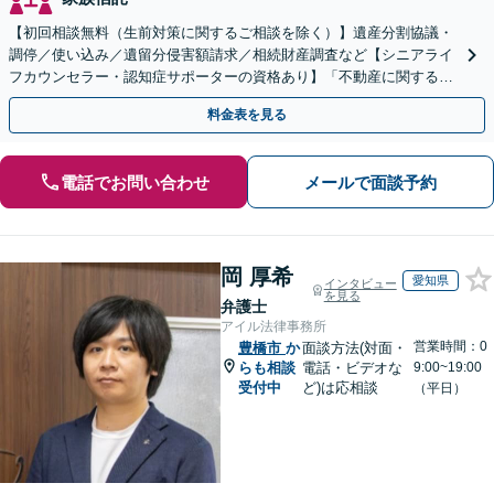
【初回相談無料（生前対策に関するご相談を除く）】遺産分割協議・
調停／使い込み／遺留分侵害額請求／相続財産調査など【シニアライ
フカウンセラー・認知症サポーターの資格あり】「不動産に関する相
続もお任せください」【当日・夜間相談可（要相談）】
料金表を見る
電話でお問い合わせ
メールで面談予約
岡 厚希
愛知県
インタビュー
を見る
弁護士
アイル法律事務所
営業時間：0
豊橋市
か
面談方法(対面・
らも相談
電話・ビデオな
9:00~19:00
受付中
ど)は応相談
（平日）