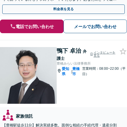
の方法を提案しています。お気軽にご相談ください。
料金表を見る
電話でお問い合わせ
メールでお問い合わせ
鴨下 卓治
弁
インタビューを
見る
護士
豊橋みらい法律事務所
愛知
豊橋
営業時間：08:00~22:00（平
|
県
市
日）
家族信託
【豊橋駅徒歩11分】解決実績多数。面倒な相続の手続代理・遺産分割