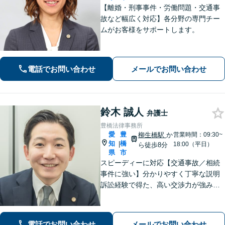
【離婚・刑事事件・労働問題・交通事
故など幅広く対応】各分野の専門チー
ムがお客様をサポートします。
電話でお問い合わせ
メールでお問い合わせ
鈴木 誠人
弁護士
豊橋法律事務所
愛
豊
柳生橋駅
か
営業時間：09:30~
知
橋
|
18:00（平日）
ら徒歩8分
県
市
スピーディーに対応【交通事故／相続
事件に強い】分かりやすく丁寧な説明
訴訟経験で得た、高い交渉力が強みで
す。「相談してよかった！」と言って
いただけるような相談対応を心がけて
います。完全個室
電話でお問い合わせ
メールでお問い合わせ