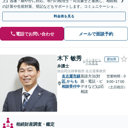
上】迅速・細やかに対応。専門の税理士・司法書士と連携し、相続税
の計算や生前対策、登記などもサポートします。コミュニケーション
を大事にし、より納得できる解決を目指します。
料金表を見る
電話でお問い合わせ
メールで面談予約
木下 敏秀
愛知県
インタビュ
ーを見る
弁護士
旭合同法律事務所 名古屋事務所
名古屋市緑
面談方法(対
営業時間：0
区
からも
面・電話・ビ
9:00~17:00
相談受付中
デオなど)は応
（土日祝日）
相談
相続財産調査・鑑定