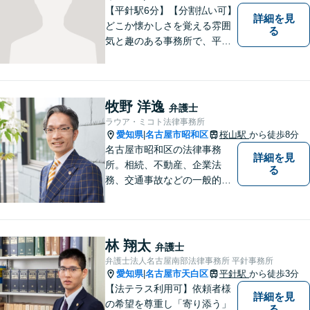
【平針駅6分】【分割払い可】
詳細を見
どこか懐かしさを覚える雰囲
る
気と趣のある事務所で、平針
に縁とゆかりを持った弁護士
が【相続・不動産・一般民
事・企業法務・税務】といっ
た幅広い対応業務で問題解決
牧野 洋逸
弁護士
に取り組みます。
ラウア・ミコト法律事務所
愛知県
名古屋市昭和区
桜山駅
から徒歩8分
|
名古屋市昭和区の法律事務
詳細を見
所。相続、不動産、企業法
る
務、交通事故などの一般的な
法律相談はもちろん、スポー
ツ法務にも積極的に取り組ん
でいます【初回30分相談無
料】【桜山駅より徒歩８分】
林 翔太
弁護士
【駐車場あり】【オンライン
弁護士法人名古屋南部法律事務所 平針事務所
相談可】
愛知県
名古屋市天白区
平針駅
から徒歩3分
|
【法テラス利用可】依頼者様
詳細を見
の希望を尊重し「寄り添う」
る