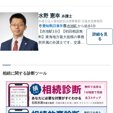
す。粘り強い交渉を行いま
す。相手側の無理難題に屈す
ることはございません。元警
水野 憲幸
弁護士
察官の経験を活かした交通事
弁護士法人愛知総合法律事務所 日進赤池事務所
故事案対応もいたします。
愛知県
日進市
赤池駅
から徒歩1分
|
【赤池駅1分】【初回相談無
詳細を見
料】東海地方最大規模の事務
る
所所属の弁護士です。交通事
故、離婚問題、相続問題等多
数の事件を扱っています。初
回相談無料、営業時間外の相
談対応も行っております。ま
ずは、お気軽にお電話くださ
相続に関する診断ツール
い。