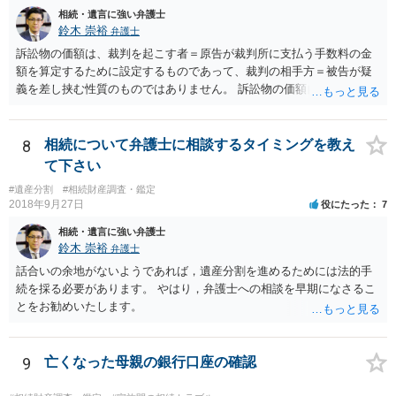
相続・遺言に強い弁護士
鈴木 崇裕
弁護士
訴訟物の価額は、裁判を起こす者＝原告が裁判所に支払う手数料の金
額を算定するために設定するものであって、裁判の相手方＝被告が疑
義を差し挟む性質のものではありません。 訴訟物の価額自体が裁判の
目的（審理の対象）となることもありませんので、上申書や証拠を出
したとしても、変更されることはありません。
8
相続について弁護士に相談するタイミングを教え
て下さい
#遺産分割
#相続財産調査・鑑定
2018年9月27日
役にたった
7
相続・遺言に強い弁護士
鈴木 崇裕
弁護士
話合いの余地がないようであれば，遺産分割を進めるためには法的手
続を採る必要があります。 やはり，弁護士への相談を早期になさるこ
とをお勧めいたします。
9
亡くなった母親の銀行口座の確認