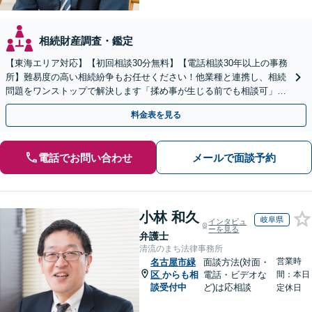
相続財産調査・鑑定
【東海エリア対応】【初回相談30分無料】【電話相談30年以上の事務
所】難易度の高い相続紛争もお任せください！他業種と連携し、相続
問題をワンストップで解決します「揉め事が生じる前でも相談可」
【分割払い対応】【完全個室制】【休日夜間相談可】
料金表を見る
電話でお問い合わせ
メールで面談予約
小林 和久
岐阜県
インタビュ
ーを見る
弁護士
清流のまち法律事務所
営業時
名古屋市緑
面談方法(対面・
区
からも相
電話・ビデオな
間：本日
談受付中
ど)は応相談
定休日