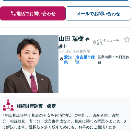
電話でお問い合わせ
メールでお問い合わせ
山田 瑞樹
弁
インタビューを
見る
護士
さんずい法律事務所
愛知
名古屋市緑
営業時間：本日定休
|
県
区
日
相続財産調査・鑑定
⭐️初回相談無料｜相続の不安を解消◎地元に密着し、遺産分割、遺留
分、相続放棄、寄与分、遺言書作成など、相続に関わる問題をまとめ
て解決します。選択肢を多く残すためにも、お早めにご相談ください