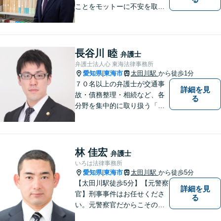
ことをモットーに不安を取り
除くサポートをしてまいりま
す。法律の観点からだけでな
く、お気持ちやご事情に寄り
添った対応が可能です。お気
長谷川 睦
弁護士
軽にご相談ください。
弁護士法人心 東海法律事務所
愛知県
東海市
太田川駅
から徒歩1分
|
７０名以上の弁護士が交通事
詳細を見
故・債務整理・相続など、各
る
分野を集中的に取り扱う「分
野担当制」とすることで、ご
依頼者様に高品質・低コスト
でのリーガルサービスを提供
できるよう努めております。
林 佳宏
弁護士
いろは法律事務所
愛知県
東海市
太田川駅
から徒歩5分
|
【太田川駅徒歩5分】【元警察
詳細を見
官】刑事事件はお任せくださ
る
い。元警察官だからこその視
点で、有利な解決を目指しま