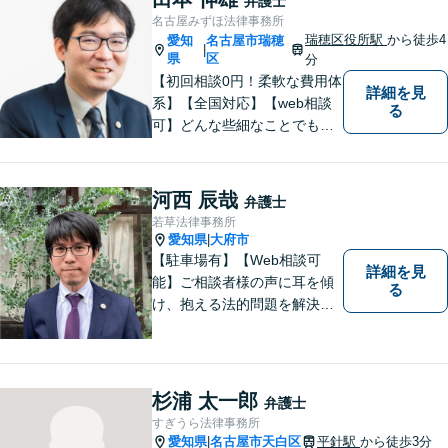
弁護士
業及び個人事業主の顧問に関
名古屋みずほ法律事務所
する相談は初回相談無料で
瑞穂区役所駅
から徒歩4
愛知
名古屋市瑞穂
|
す。
県
区
分
【初回相談0円！柔軟な費用体
詳細を見
系】【全国対応】【web相談
る
可】どんな些細なことでもお
気軽にご相談ください。イン
ターネット／削除請求や開示
請求、利用規約などのトラブ
河西 辰哉
弁護士
ルはお任せ！相続／感情面の
若草法律事務所
納得感を重視します。
愛知県
大府市
|
【駐車場有】【Web相談可
詳細を見
能】ご相談者様の声に耳を傾
る
け、抱える法的問題を解決す
るために全力を尽くします。
どんな困難も共に乗り越え
て、明るい未来へと進みまし
ょう。 地域のみなさまからの
杉浦 太一郎
弁護士
ご相談、お待ちしておりま
すぎうら法律事務所
す。
愛知県
名古屋市天白区
平針駅
から徒歩3分
|