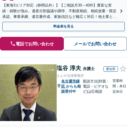
【東海3エリア対応（静岡以外）】【ご相談月30～40件】豊富な実
績・経験が強み。遺産分割協議や調停、不動産相続、相続放棄・限定
承認、事業承継、遺言書作成、家族信託など幅広く対応！他士業と連
携して円滑な問題解決を目指します。【初回面談無料】
料金表を見る
電話でお問い合わせ
メールでお問い合わせ
塩谷 淳夫
弁護士
愛知県
えんや法律事務所
営業時
名古屋市緑
面談方法(対面・
区
からも相
電話・ビデオな
間：本日
談受付中
ど)は応相談
定休日