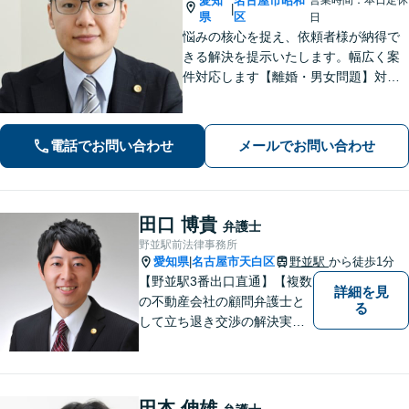
愛知
名古屋市昭和
|
県
区
日
悩みの核心を捉え、依頼者様が納得で
きる解決を提示いたします。幅広く案
件対応します【離婚・男女問題】対応
実績多数！別居時点で婚姻費用は請求
いただけます【企業法務】安心して事
業展開できるよう、法律家の視点でサ
電話でお問い合わせ
メールでお問い合わせ
ポートします！【御器所駅／桜山駅徒
歩14分】
田口 博貴
弁護士
野並駅前法律事務所
愛知県
名古屋市天白区
野並駅
から徒歩1分
|
【野並駅3番出口直通】【複数
詳細を見
の不動産会社の顧問弁護士と
る
して立ち退き交渉の解決実績
多数】立ち退き（賃借人側で
賃料不払いの場合を除く）、
相続、交通事故（人身事故の
被害者側に限る）、離婚、企
田本 伸雄