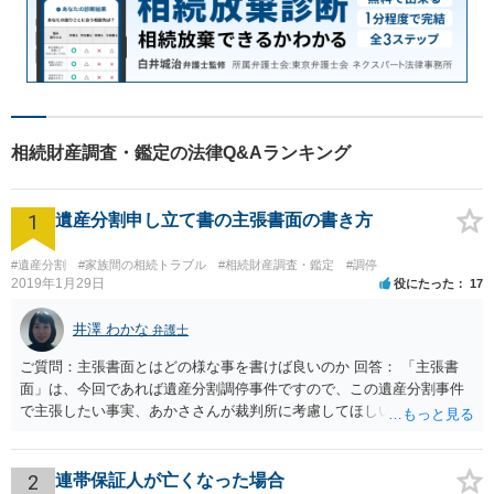
相続財産調査・鑑定の法律Q&Aランキング
1
遺産分割申し立て書の主張書面の書き方
#遺産分割
#家族間の相続トラブル
#相続財産調査・鑑定
#調停
2019年1月29日
役にたった
17
井澤 わかな
弁護士
ご質問：主張書面とはどの様な事を書けば良いのか 回答： 「主張書
面」は、今回であれば遺産分割調停事件ですので、この遺産分割事件
で主張したい事実、あかささんが裁判所に考慮してほしいと思う、亡
くなった方・あかささん・お姉さん間の事情などを記入することにな
ります。 もし、主張したい事実や考慮してほしい事情に関連して
資料を持っているようであれば、主張書面とは別で提出できます。も
2
連帯保証人が亡くなった場合