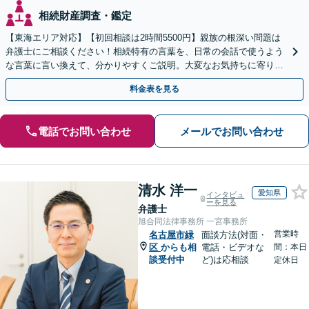
相続財産調査・鑑定
【東海エリア対応】【初回相談は2時間5500円】親族の根深い問題は
弁護士にご相談ください！相続特有の言葉を、日常の会話で使うよう
な言葉に言い換えて、分かりやすくご説明。大変なお気持ちに寄り添
い、納得できる解決を目指します
料金表を見る
電話でお問い合わせ
メールでお問い合わせ
清水 洋一
愛知県
インタビュ
ーを見る
弁護士
旭合同法律事務所 一宮事務所
営業時
名古屋市緑
面談方法(対面・
区
からも相
電話・ビデオな
間：本日
談受付中
ど)は応相談
定休日