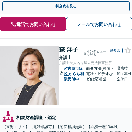
【休日・夜間面談OK】【駐車場あり】
料金表を見る
電話でお問い合わせ
メールでお問い合わせ
森 洋子
愛知県
インタビュー
を見る
弁護士
弁護士法人名古屋大光法律事務所
営業時
名古屋市緑
面談方法(対面・
区
からも相
電話・ビデオな
間：本日
談受付中
ど)は応相談
定休日
相続財産調査・鑑定
【東海エリア】【電話相談可】【初回相談無料】【弁護士歴10年以