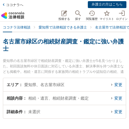
弁護士の方はこちら
ココナラへ
投稿する
探す
閲覧履歴
マイリスト
ログイン
ココナラ法律相談
愛知県で法律相談できる弁護士
名古屋市で法律相談
名古屋市緑区の相続財産調査・鑑定に強い弁護
士
愛知県の名古屋市緑区で相続財産調査・鑑定に強い弁護士が5名見つかりまし
た。初回面談無料や休日面談に対応している弁護士、解決事例を持つ弁護士な
ども掲載中。相続・遺言に関係する家族間の相続トラブルや認知症の相続、遺
産分割等の細かな分野での絞り込み検索もでき便利です。特に徳重法律事務所
の杉山 清弁護士やさんずい法律事務所の山田 瑞樹弁護士、緑オリーブ法律事務
エリア
愛知県、名古屋市緑区
変更
所の亀井 千恵子弁護士のプロフィール情報や弁護士費用、強みなどが注目され
ています。『名古屋市緑区で土日や夜間に発生した相続財産調査・鑑定のトラ
相談内容
相続・遺言、相続財産調査・鑑定
変更
ブルを今すぐに弁護士に相談したい』『相続財産調査・鑑定のトラブル解決の
実績豊富な近くの弁護士を検索したい』『初回相談無料で相続財産調査・鑑定
を法律相談できる名古屋市緑区内の弁護士に相談予約したい』などでお困りの
詳細条件
未選択
変更
相談者さんにおすすめです。