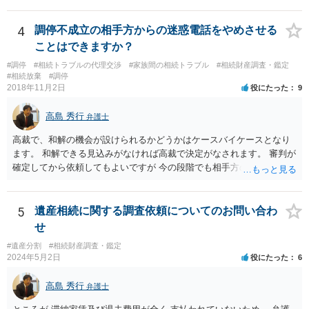
務を理由に断られる可能性が高いです。 資料は調停を起こしてから任
意に開示を求め、応じなければ「調査嘱託」という手続きを使って銀
行等に照会をかけることになるでしょう。 不動産は、相続登記が済ん
4
調停不成立の相手方からの迷惑電話をやめさせる
でいなければ市役所ないし区役所に、お子様と義父様のつながりがわ
ことはできますか？
かる戸籍一式を揃えてもちこみ、「名寄せ」という手続きをすると、
#調停
#相続トラブルの代理交渉
#家族間の相続トラブル
#相続財産調査・鑑定
分かると思います。遺産分割協議書の偽造等により既に相続登記され
#相続放棄
#調停
てしまっている場合は、住所などに当たりをつけて登記名義を調べて
2018年11月2日
役にたった
9
探すことになるでしょう。 代理人弁護士を立てられるのはおすすめで
すが、現代では、各々が自由に価格設定をしていますので、特に相場
高島 秀行
弁護士
はお示しできません。ただし、かつて日本弁護士連合会が設けていた
報酬基準を踏まえて価格設定している弁護士は一定数いると思います
高裁で、和解の機会が設けられるかどうかはケースバイケースとなり
ので、それが一応の目安となるでしょう。
ます。 和解できる見込みがなければ高裁で決定がなされます。 審判が
確定してから依頼してもよいですが 今の段階でも相手方の連絡が迷惑
であれば 弁護士に依頼してもよいと思います。
5
遺産相続に関する調査依頼についてのお問い合わ
せ
#遺産分割
#相続財産調査・鑑定
2024年5月2日
役にたった
6
高島 秀行
弁護士