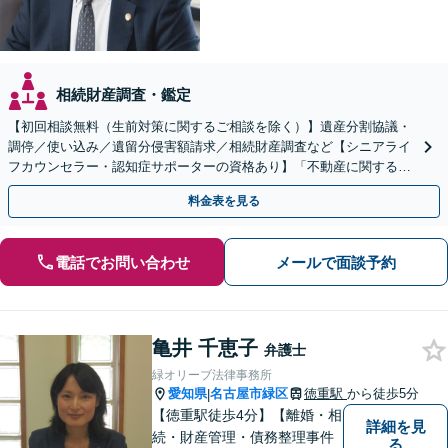
相続財産調査・鑑定
【初回相談無料（生前対策に関するご相談を除く）】遺産分割協議・
調停／使い込み／遺留分侵害額請求／相続財産調査など【シニアライ
フカウンセラー・認知症サポーターの資格あり】「不動産に関する相
続もお任せください」【当日・夜間相談可（要相談）】
料金表を見る
電話でお問い合わせ
メールで面談予約
亀井 千恵子
弁護士
緑オリーブ法律事務所
愛知県
名古屋市緑区
徳重駅
から徒歩5分
|
【徳重駅徒歩4分】【離婚・相
詳細を見
続・財産管理・債務整理事件
る