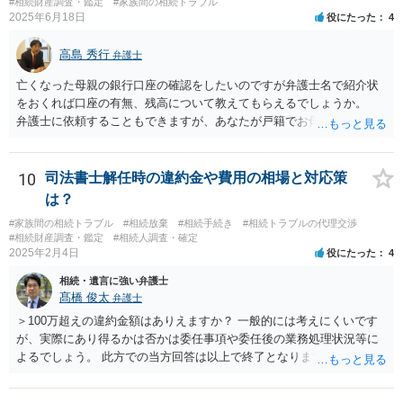
#相続財産調査・鑑定
#家族間の相続トラブル
2025年6月18日
役にたった
4
高島 秀行
弁護士
亡くなった母親の銀行口座の確認をしたいのですが弁護士名で紹介状
をおくれば口座の有無、残高について教えてもらえるでしょうか。
弁護士に依頼することもできますが、あなたが戸籍でお母さんの相続
人であり、相続人本人であることなどを証明すれば、口座の有無や残
高は教えてくれると思います。 自分ではよくわからないということ
であれば、弁護士に相談し依頼されたら良いと思います。
10
司法書士解任時の違約金や費用の相場と対応策
は？
#家族間の相続トラブル
#相続放棄
#相続手続き
#相続トラブルの代理交渉
#相続財産調査・鑑定
#相続人調査・確定
2025年2月4日
役にたった
4
相続・遺言に強い弁護士
髙橋 俊太
弁護士
＞100万超えの違約金額はありえますか？ 一般的には考えにくいです
が、実際にあり得るかは否かは委任事項や委任後の業務処理状況等に
よるでしょう。 此方での当方回答は以上で終了となりますが、参考に
なりましたら幸いです。