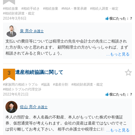
し、お姉さんに見られたくないような資料がある場合、「非開示の希
望に関する申出書」と共に提出することも考えられます。 ご質問：書
#相続放棄
#相続手続き
#相続放棄
#M&A・事業承継
#相続人調査・確定
いた方が良い事と書かない方が良い事 回答： お姉さんが申立書の「申
#相続財産調査・鑑定
2024年3月6日
役にたった
7
立ての趣旨」のところに書いている遺産の分け方に対して意見があれ
ば、まずそれを書くとよいです。 次に「申立ての理由」のところに、
泉 亮介
なぜ調停を申し立てたのか(例えば、あかささんと話合いが出来ない／
弁護士
決裂した、など)や亡くなった方・あかささん・お姉さん間の事情やい
支払いの費目等については税理士の先生や会計士の先生にご相談され
きさつなどが書かれていると思うので、あかささんから見てそれは違
た方が良いかと思われます。 顧問税理士の方がいらっしゃれば、まず
うと感じるところは、どのように違うのか、など書くとよいです。 そ
相談されてみると良いでしょう。
の他、お姉さんの申立書には書かれていないけど、どのように遺産を
分けるかを決めるについてあかささんが重要だと考える事情があれば
(例えば、○○のときにお姉さんは亡くなった方からお金を援助してもら
3
遺産相続協議に関して
った等)、それも書くとよいです。 書かない方が良いと思うことは、遺
産分割に関係ない(と思われる)いきさつを沢山盛り込むことだと考えま
#家族間の相続トラブル
#協議
#遺産分割
#相続財産調査・鑑定
す(あくまで遺産分割に関係することに留める方が、裁判所や調停委員
#相続トラブルの代理交渉
の方に事情を理解してもらいやすいと思います)。
2022年6月21日
役にたった
7
佐山 亮介
弁護士
本人の預貯金、本人名義の不動産、本人がもっていた株式や有価証
券、仮想通貨等が考えられます。会社の資産は遺産ではないのでそこ
は切り離してお考え下さい。 相手の弁護士や税理士に頼んでも守秘義