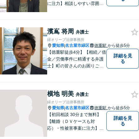
に注力】相談しやすい雰囲気
を心がけております。お気軽
にご相談ください。【駐車場
有】
濱嶌 将周
弁護士
緑オリーブ法律事務所
愛知県
名古屋市緑区
徳重駅
から徒歩5分
|
【徳重駅徒歩4分】【相続／借
詳細を見
金／労働事件に精通する弁護
る
士】町の皆さんのお困りごと
を何でも解決するジェネラリ
スト弁護士。社会の秩序を保
つべく、環境問題やマイナン
横地 明美
バー等の情報問題にも意欲高
弁護士
く取り組みます。お困りごと
緑オリーブ法律事務所
があれば。お気軽にご相談く
愛知県
名古屋市緑区
徳重駅
から徒歩5分
|
ださい。
【初回相談 30分まで無料】
詳細を見
【離婚（ＤＶケースも対
る
応）・性被害事案に注力】
【子連れでのご相談可】