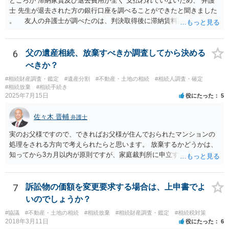
ところが 滞納家賃及び退去費用が全く 支払われていないため、 弁護
士 先生が退去された方の銀行口座を調べることができたと聞きました
。 友人の弁護士が調べたのは、判決取得後に滞納賃料回収のため
に、預金の有無及び残高の開示を求めたもので 判決を取るために、
預金の入出金履歴を調べたわけではありません。 残念ながら、事案
や目的も異なりますし、開示の内容も異なります。
6
父の遺産相続、放棄すべきか調査してから決める
べきか？
#相続財産調査・鑑定
#遺産分割
#不動産・土地の相続
#相続人調査・確定
#相続放棄
#相続手続き
2025年7月15日
役にたった
5
佐々木 晋輔
弁護士
実のお父様ですので、できればお父様が住んでおられたマンションの
処理をされる方向で考えられたらと思います。 放棄するかどうかは、
知ってから3カ月以内が原則ですが、家庭裁判所に申立すれば3カ月の
期間を伸長することができます。 その間に、財産の状況を調査して、
放棄するかどうか決めることができます。 銀行やサラ金が数年も放置
することはありませんので、数年後に借金が発見される可能性はほぼ
7
訴訟物の価額を変更要求する場合は、上申書でよ
ありません。 なお、私が扱った相続放棄を検討していた案件で、期間
いのでしょうか？
伸長して調査したところ、サラ金に対する過払金など相当な財産が見
#協議
#不動産・土地の相続
#相続放棄
#相続財産調査・鑑定
#相続税対策
つかったため相続したという事例がありました。
2018年3月11日
役にたった
6