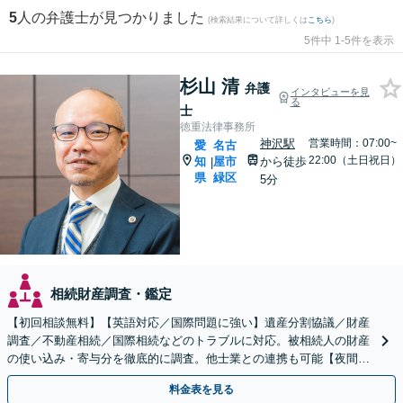
5
人の弁護士が見つかりました
(検索結果について詳しくは
こちら
)
5件中 1-5件を表示
杉山 清
弁護
インタビューを見
る
士
徳重法律事務所
神沢駅
営業時間：07:00~
愛
名古
22:00（土日祝日）
知
屋市
から徒歩
|
県
緑区
5分
相続財産調査・鑑定
【初回相談無料】【英語対応／国際問題に強い】遺産分割協議／財産
調査／不動産相続／国際相続などのトラブルに対応。被相続人の財産
の使い込み・寄与分を徹底的に調査。他士業との連携も可能【夜間・
休日面談】【出張サービスあり】【徳重駅／神沢駅5分】
料金表を見る