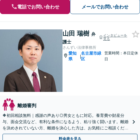
電話でお問い合わせ
メールでお問い合わせ
山田 瑞樹
弁
インタビューを
見る
護士
さんずい法律事務所
愛知
名古屋市緑
営業時間：本日定休
|
県
区
日
離婚審判
🔶初回相談無料｜感謝の声あり◎男女ともに対応。養育費や財産分
与、面会交流など、有利な条件になるよう、粘り強く闘います。離婚
を決めきれていない方、離婚を決心した方は、お気軽にご相談くださ
い【休日・夜間面談OK】【駐車場あり】
料金表を見る