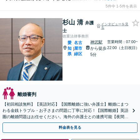
5件中 1-5件を表示
杉山 清
弁護
インタビューを見
る
士
徳重法律事務所
神沢駅
営業時間：07:00~
愛
名古
22:00（土日祝日）
知
屋市
から徒歩
|
県
緑区
5分
離婚審判
【初回相談無料】【英語対応】【国際離婚に強い弁護士】離婚にまつ
わる金銭トラブル・お子さまの問題に丁寧に対応！【国際離婚】英語
圏の離婚問題はお任せください。海外の弁護士との連携可能【夜間／
休日面談】【お子さま同席OK】【徳重駅／神沢駅5分】
料金表を見る