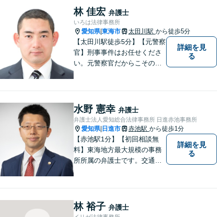
添った対応が可能です。お気
林 佳宏
弁護士
軽にご相談ください。
いろは法律事務所
愛知県
東海市
太田川駅
から徒歩5分
|
【太田川駅徒歩5分】【元警察
詳細を見
官】刑事事件はお任せくださ
る
い。元警察官だからこその視
点で、有利な解決を目指しま
す。粘り強い交渉を行いま
す。相手側の無理難題に屈す
ることはございません。元警
水野 憲幸
弁護士
察官の経験を活かした交通事
弁護士法人愛知総合法律事務所 日進赤池事務所
故事案対応もいたします。
愛知県
日進市
赤池駅
から徒歩1分
|
【赤池駅1分】【初回相談無
詳細を見
料】東海地方最大規模の事務
る
所所属の弁護士です。交通事
故、離婚問題、相続問題等多
数の事件を扱っています。初
回相談無料、営業時間外の相
談対応も行っております。ま
林 裕子
弁護士
ずは、お気軽にお電話くださ
イリゼ法律事務所