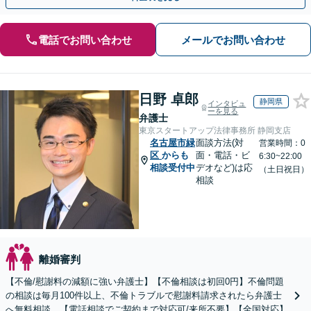
電話でお問い合わせ
メールでお問い合わせ
日野 卓郎
静岡県
インタビュ
ーを見る
弁護士
東京スタートアップ法律事務所 静岡支店
名古屋市緑
面談方法(対
営業時間：0
区
からも
面・電話・ビ
6:30~22:00
相談受付中
デオなど)は応
（土日祝日）
相談
離婚審判
【不倫/慰謝料の減額に強い弁護士】【不倫相談は初回0円】不倫問題
の相談は毎月100件以上、不倫トラブルで慰謝料請求されたら弁護士
へ無料相談。【電話相談でご契約まで対応可/来所不要】【全国対応】