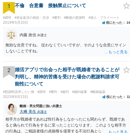
1
不倫 合意書 接触禁止について
#調停
#借金返済の相談・交渉
#審判
#離婚の慰謝料
#個人・プライベート
2019年5月20日
役にたった
14
内藤 政信
弁護士
無効な合意ですね。 従わなくていいですが、そのような合意にサイン
しないことですね。
2
婚活アプリで出会った相手が既婚者であることが
判明し、精神的苦痛を受けた場合の慰謝料請求可
能性について
#慰謝料請求したい側
#調停
#審判
#裁判
#婚約破棄
#離婚協議
2023年8月23日
役にたった
11
離婚・男女問題に強い弁護士
大﨑 美生
弁護士
相手方が既婚者であれば性行為をしなかったにも関わらず、既婚であ
ると偽られて行為をするに至ったことになります。 このような相手方
の行為は、ご相談者様の貞操権を侵害する不法行為となりますので、