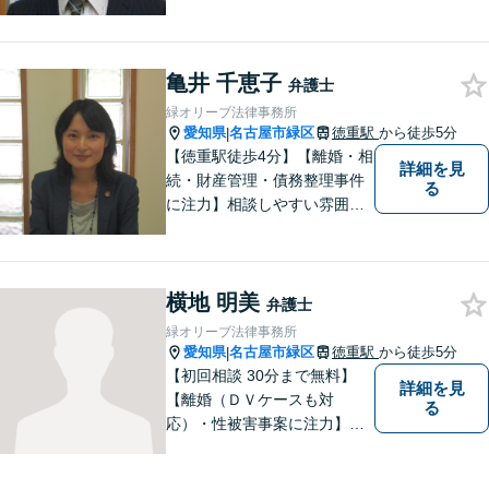
を何でも解決するジェネラリ
スト弁護士。社会の秩序を保
つべく、環境問題やマイナン
亀井 千恵子
バー等の情報問題にも意欲高
弁護士
く取り組みます。お困りごと
緑オリーブ法律事務所
があれば。お気軽にご相談く
愛知県
名古屋市緑区
徳重駅
から徒歩5分
|
ださい。
【徳重駅徒歩4分】【離婚・相
詳細を見
続・財産管理・債務整理事件
る
に注力】相談しやすい雰囲気
を心がけております。お気軽
にご相談ください。【駐車場
有】
横地 明美
弁護士
緑オリーブ法律事務所
愛知県
名古屋市緑区
徳重駅
から徒歩5分
|
【初回相談 30分まで無料】
詳細を見
【離婚（ＤＶケースも対
る
応）・性被害事案に注力】
【子連れでのご相談可】