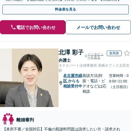
料金表を見る
電話でお問い合わせ
メールでお問い合わせ
北澤 彩子
群馬県
インタビュ
ーを見る
弁護士
ネクスパート法律事務所 高崎オフィス太田支
部
名古屋市緑
面談方法(対
営業時間：0
区
からも
面・電話・ビ
9:00~21:00
相談受付中
デオなど)は応
（土日祝日）
相談
離婚審判
【来所不要／全国対応】不倫の慰謝料問題は請求したい方・請求され