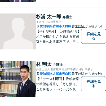
どんな困難も共に乗り越え
て、明るい未来へと進みまし
ょう。 地域のみなさまからの
杉浦 太一郎
弁護士
ご相談、お待ちしておりま
すぎうら法律事務所
す。
愛知県
名古屋市天白区
平針駅
から徒歩3分
|
【平針駅6分】【分割払い可】
詳細を見
どこか懐かしさを覚える雰囲
る
気と趣のある事務所で、平針
に縁とゆかりを持った弁護士
が【相続・不動産・一般民
事・企業法務・税務】といっ
た幅広い対応業務で問題解決
林 翔太
弁護士
に取り組みます。
弁護士法人名古屋南部法律事務所 平針事務所
愛知県
名古屋市天白区
平針駅
から徒歩3分
|
【法テラス利用可】依頼者様
詳細を見
の希望を尊重し「寄り添う」
る
ことをモットーに不安を取り
除くサポートをしてまいりま
す。法律の観点からだけでな
く、お気持ちやご事情に寄り