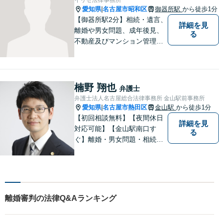
い。
愛知県
名古屋市昭和区
御器所駅
から徒歩1分
|
【御器所駅2分】相続・遺言、
詳細を見
離婚や男女問題、成年後見、
る
不動産及びマンション管理な
どの分野を得意としておりま
す。 ご相談者様の事情だけで
なく、お気持ちにも寄り添
い、丁寧な説明と迅速な対応
楠野 翔也
弁護士
を心がけております。【完全
弁護士法人名古屋総合法律事務所 金山駅前事務所
個室】【法テラス利用可】
愛知県
名古屋市熱田区
金山駅
から徒歩1分
|
【初回相談無料】【夜間休日
詳細を見
対応可能】【金山駅南口す
る
ぐ】離婚・男女問題・相続・
債務整理・不動産分野を得意
としています。是非一度ご相
談ください。
離婚審判の法律Q&Aランキング