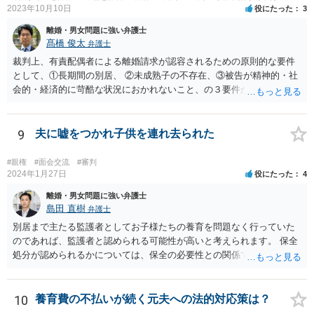
2023年10月10日
役にたった
3
離婚・男女問題に強い弁護士
髙橋 俊太
弁護士
裁判上、有責配偶者による離婚請求が認容されるための原則的な要件
として、①長期間の別居、 ②未成熟子の不存在、③被告が精神的・社
会的・経済的に苛酷な状況におかれないこと、の３要件が必要である
とされています。 お伺いしている事情からすると、貴方が未成熟子を
監護しており（②）、仮に離婚を認容すれば、専業主婦の貴方が経済
的に過酷な状況におかれる可能性がありますので（③）、現時点で
9
夫に嘘をつかれ子供を連れ去られた
は、夫側の離婚請求は裁判では認められにくい状況であると考えられ
ます。 一方で、期間が経過して子が成人した場合（②）、別居期間は
#親権
#面会交流
#審判
すでに１０年超となり、婚姻期間の３分の１程度とはいえ相当程度の
2024年1月27日
役にたった
4
長期別居となるので（①）、③の点がクリアされれば、夫側の離婚請
離婚・男女問題に強い弁護士
求が認容される余地はあります（専門的には、③は被告側から反論し
島田 直樹
弁護士
なければならないことです）。別居期間何年であれば要件①が常に充
別居まで主たる監護者としてお子様たちの養育を問題なく行っていた
たされるといった定式はなく、事案に応じて総合的に判断されるとこ
のであれば、監護者と認められる可能性が高いと考えられます。 保全
ろです。
処分が認められるかについては、保全の必要性との関係でなんともい
えませんが、その場合、審判を早めにしてくれることが多いと思いま
す。 精神的なご負担も大きいと思いますが、担当の弁護士とよく相談
しながら手続を進めてください。
10
養育費の不払いが続く元夫への法的対応策は？