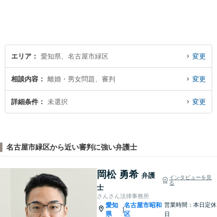
エリア
愛知県、名古屋市緑区
変更
相談内容
離婚・男女問題、審判
変更
詳細条件
未選択
変更
名古屋市緑区から近い審判に強い弁護士
岡松 勇希
弁護
インタビューを見
る
士
さんさん法律事務所
愛知
名古屋市昭和
営業時間：本日定休
|
県
区
日