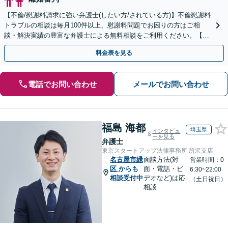
【不倫/慰謝料請求に強い弁護士(したい方/されている方)】不倫慰謝料
トラブルの相談は毎月100件以上、慰謝料問題でお困りの方はご相
談・解決実績の豊富な弁護士による無料相談をご利用ください。【初
回相談０円(電話)】【全国対応】
料金表を見る
電話でお問い合わせ
メールでお問い合わせ
福島 海都
埼玉県
インタビュ
ーを見る
弁護士
東京スタートアップ法律事務所 所沢支店
名古屋市緑
面談方法(対
営業時間：0
区
からも
面・電話・ビ
6:30~22:00
相談受付中
デオなど)は応
（土日祝日）
相談