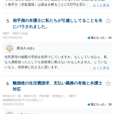
＞相手方（非監護親）は面会を断るごとに5万円を支払うことを取決め
るよう要求してきたり、調停中もかなり揉めました。 というのも、本
当に何が何でも面会交流したい（子どもたちと会いたい）と言うより
は、あなたに対する嫌がらせだった可能性もあるように思います（そ
5
相手側の弁護士に私たちが引越ししてることを夫
ういう男はDV・虐待系の男には珍しくありません。）。 面会交流とは
にバラされました。
親の権利ではなく、『子どものため』のものです。 子どもたちの年齢
#審判
#婚外の妊娠
（自分の気持ちを言える年齢）を考えても、無理に面会交流をする必
2021年8月5日
役にたった
10
要もありません。 相手から面会交流を行うことについての申し出があ
ったときに対応すれば十分だと思います。 仮に相手から、面会交流さ
匿名A
弁護士
せなかった（連絡をしてこなかった）と慰謝料請求してきたとして
も、そのような請求は、まず認められません。 ご心配であれば、審判
住民票等の秘匿の手続を役所でしていますか。もししているなら、私
書を持参して、お近くの弁護士に法律相談してみてください。
なら偶然知ったとしても依頼者に教えないかもしれません。していな
いなら、依頼者に伝えると思います。
6
離婚後の生活費請求、支払い義務の有無と弁護士
対応
#性格の不一致
#財産分与
#契約書・借用書なし
#審判
#婚姻費用(別居中の生活費など)
2020年1月22日
役にたった
19