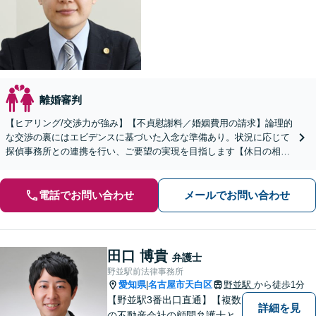
離婚審判
【ヒアリング/交渉力が強み】【不貞慰謝料／婚姻費用の請求】論理的
な交渉の裏にはエビデンスに基づいた入念な準備あり。状況に応じて
探偵事務所との連携を行い、ご要望の実現を目指します【休日の相談
可能】【御器所駅／桜山駅徒歩14分】
電話でお問い合わせ
メールでお問い合わせ
田口 博貴
弁護士
野並駅前法律事務所
愛知県
名古屋市天白区
野並駅
から徒歩1分
|
【野並駅3番出口直通】【複数
詳細を見
の不動産会社の顧問弁護士と