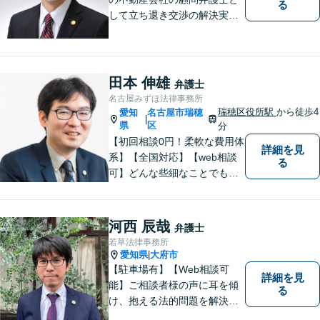
る
して立ち退き交渉の解決実績
多数】立ち退き（賃借人側で
賃料不払いの場合を除く）、
相続、交通事故（人身事故の
被害者側に限る）、離婚、企
田本 伸雄
弁護士
業及び個人事業主の顧問に関
名古屋みずほ法律事務所
する相談は初回相談無料で
瑞穂区役所駅
から徒歩4
愛知
名古屋市瑞穂
|
す。
県
区
分
【初回相談0円！柔軟な費用体
詳細を見
系】【全国対応】【web相談
る
可】どんな些細なことでもお
気軽にご相談ください。イン
ターネット／削除請求や開示
請求、利用規約などのトラブ
河西 辰哉
弁護士
ルはお任せ！相続／感情面の
若草法律事務所
納得感を重視します。
愛知県
大府市
|
【駐車場有】【Web相談可
詳細を見
能】ご相談者様の声に耳を傾
る
け、抱える法的問題を解決す
るために全力を尽くします。