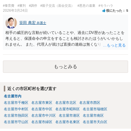
#養育費
#審判
#調停
#親子交流（面会交流）
#悪意の遺棄
#モラハラ
2026年3月24日
役にたった
5
笹田 典宏
弁護士
相手の威圧的な言動が続いていることや、過去にDV歴があったことを
考えると、保護命令の申立をすることも検討されたほうがいいかもし
れません。 また、代理人が就けば直接の連絡は無くなりますので、ご
相談者の方も代理人を立てるのも一手です。 面会交流含め、元夫との
やりとりが相当ご心労になっていると見受けられますので、一度弁護
士や行政の相談窓口にご相談されることをお勧め致します。
もっとみる
近くの市区町村を選び直す
名古屋市内
名古屋市千種区
名古屋市東区
名古屋市北区
名古屋市西区
名古屋市中村区
名古屋市中区
名古屋市昭和区
名古屋市瑞穂区
名古屋市熱田区
名古屋市中川区
名古屋市港区
名古屋市南区
名古屋市守山区
名古屋市緑区
名古屋市名東区
名古屋市天白区