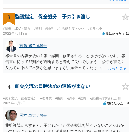
相手方に慰謝料請求が可能です。 （ご相談内容からは明らかではあり
ませんが、上記は性行為があったことを前提としています） 弁護士に
依頼されると、相手方の住民票を取得することができます。 請求する
3
監護指定 保全処分 子の引き渡し
慰謝料の額含め、一度弁護士にご相談されると良いと思います。
#親権
#DV・暴力
#審判
#調停
#生活費を渡さない
#モラハラ
2022年4月18日
役にたった
11
首藤 裕二
弁護士
報告書の内容が後の主張で撤回、修正されることはほぼないです。 報
告書に従って裁判所が判断すると考えて良いでしょう。 紛争が長期に
及んでいるので不安かと思いますが、頑張ってください。
4
面会交流の日時決めの連絡が来ない
#親子交流（面会交流）
#養育費
#審判
#調停
#親権
#慰謝料請求された側
2025年6月2日
役にたった
6
岡本 卓大
弁護士
非監護親からすると、子どもたちが面会交流を望んいないことがわか
っていることもあり、わざわざ連絡してこないのかも知れませんね。