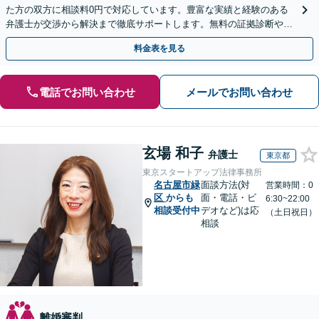
た方の双方に相談料0円で対応しています。豊富な実績と経験のある
弁護士が交渉から解決まで徹底サポートします。無料の証拠診断や着
手金の返還保証もありますので安心してご相談ください。
料金表を見る
電話でお問い合わせ
メールでお問い合わせ
玄場 和子
弁護士
東京都
東京スタートアップ法律事務所
名古屋市緑
面談方法(対
営業時間：0
区
からも
面・電話・ビ
6:30~22:00
相談受付中
デオなど)は応
（土日祝日）
相談
離婚審判