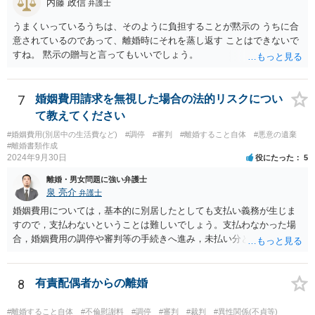
内藤 政信
弁護士
うまくいっているうちは、そのように負担することが黙示の うちに合
意されているのであって、離婚時にそれを蒸し返す ことはできないで
すね。 黙示の贈与と言ってもいいでしょう。
7
婚姻費用請求を無視した場合の法的リスクについ
て教えてください
#婚姻費用(別居中の生活費など)
#調停
#審判
#離婚すること自体
#悪意の遺棄
#離婚書類作成
2024年9月30日
役にたった
5
離婚・男女問題に強い弁護士
泉 亮介
弁護士
婚姻費用については，基本的に別居したとしても支払い義務が生じま
すので，支払わないということは難しいでしょう。支払わなかった場
合，婚姻費用の調停や審判等の手続きへ進み，未払い分として差押を
受けるリスクがあると言えます。
8
有責配偶者からの離婚
#離婚すること自体
#不倫慰謝料
#調停
#審判
#裁判
#異性関係(不貞等)