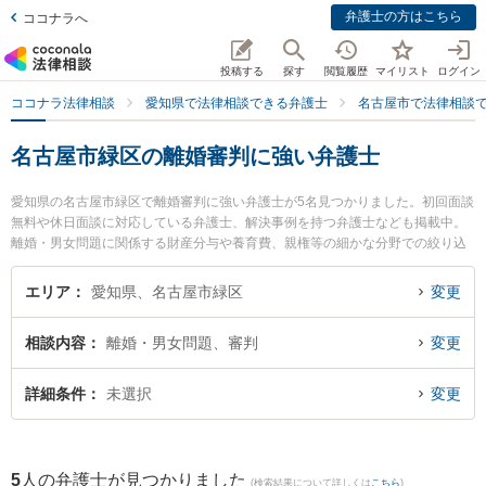
弁護士の方はこちら
ココナラへ
投稿する
探す
閲覧履歴
マイリスト
ログイン
ココナラ法律相談
愛知県で法律相談できる弁護士
名古屋市で法律相談
名古屋市緑区の離婚審判に強い弁護士
愛知県の名古屋市緑区で離婚審判に強い弁護士が5名見つかりました。初回面談
無料や休日面談に対応している弁護士、解決事例を持つ弁護士なども掲載中。
離婚・男女問題に関係する財産分与や養育費、親権等の細かな分野での絞り込
み検索もでき便利です。特に徳重法律事務所の杉山 清弁護士やさんずい法律事
務所の山田 瑞樹弁護士、緑オリーブ法律事務所の濱嶌 将周弁護士のプロフィー
エリア
愛知県、名古屋市緑区
変更
ル情報や弁護士費用、強みなどが注目されています。『名古屋市緑区で土日や
夜間に発生した離婚審判のトラブルを今すぐに弁護士に相談したい』『離婚審
相談内容
離婚・男女問題、審判
変更
判のトラブル解決の実績豊富な近くの弁護士を検索したい』『初回相談無料で
離婚審判を法律相談できる名古屋市緑区内の弁護士に相談予約したい』などで
お困りの相談者さんにおすすめです。
詳細条件
未選択
変更
5
人の弁護士が見つかりました
(検索結果について詳しくは
こちら
)