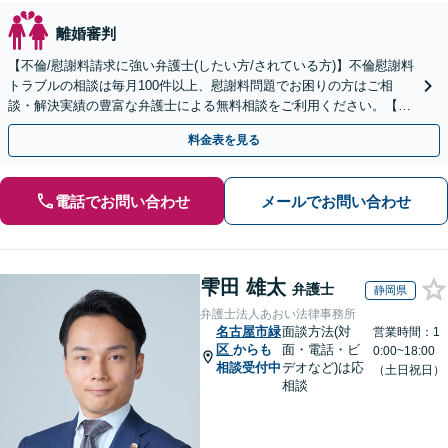
離婚審判
【不倫/慰謝料請求に強い弁護士(したい方/されている方)】不倫慰謝料
トラブルの相談は毎月100件以上、慰謝料問題でお困りの方はご相
談・解決実績の豊富な弁護士による無料相談をご利用ください。【不
倫相談は初回0円】【全国対応】
料金表を見る
電話でお問い合わせ
メールでお問い合わせ
雫田 雄太
弁護士
静岡県
弁護士法人あおい法律事務所
名古屋市緑
面談方法(対
営業時間：1
区
からも
面・電話・ビ
0:00~18:00
相談受付中
デオなど)は応
（土日祝日）
相談