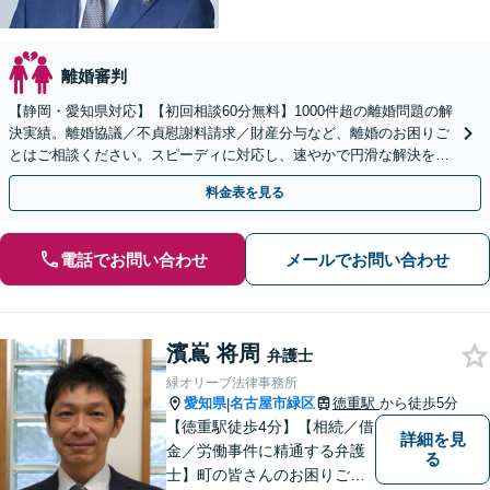
離婚審判
【静岡・愛知県対応】【初回相談60分無料】1000件超の離婚問題の解
決実績。離婚協議／不貞慰謝料請求／財産分与など、離婚のお困りご
とはご相談ください。スピーディに対応し、速やかで円滑な解決を目
指します【女性弁護士・男性弁護士どちらも所属】
料金表を見る
電話でお問い合わせ
メールでお問い合わせ
濱嶌 将周
弁護士
緑オリーブ法律事務所
愛知県
名古屋市緑区
徳重駅
から徒歩5分
|
【徳重駅徒歩4分】【相続／借
詳細を見
金／労働事件に精通する弁護
る
士】町の皆さんのお困りごと