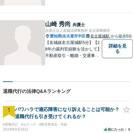
費者被害の回復等の民事事件
に加え、刑事事件や海外取
引、税務問題まで幅広く対応
可能です。どんなお悩みもお
山崎 秀尚
弁護士
気軽にご相談ください。
弁護士法人名城法律事務所 名古屋事務所
愛知県
名古屋市中区
名古屋城駅
から徒歩5分
|
【名城線名古屋城駅5分】【2
詳細を見
8年の裁判官経験を活かして】
る
不動産取引・離婚・交通事故
など幅広い強みを持つ弁護
士。「先の見通しを踏まえた
適切な問題解決」がモット
ー。あらゆる方向から最適解
を導き出します。まずはご相
退職代行の法律Q&Aランキング
談を！【完全個室対応】
1
パワハラで適応障害になり訴えることは可能か？
退職代行も引き受けてくれるか？
#退職代行
#セクハラ
#教育委員会・学校
2019年9月26日
役にたった
5