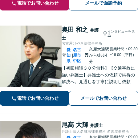
電話でお問い合わせ
メールで面談予約
奥田 和之
弁護
インタビューを見
る
士
名古屋けやき法律事務所
久屋大通駅
営業時間：09:30
愛
名古
~18:00（平日）
知
屋市
から徒歩4
|
県
中区
分
【初回相談３０分無料】【交通事故に
強い弁護士】弁護士への依頼で納得の
解決へ。見通しを丁寧に説明し依頼者
の方が望む解決へと導きます【インタ
ーネット問題】【久屋大通駅徒歩4分】
電話でお問い合わせ
メールでお問い合わせ
尾髙 大輝
弁護士
弁護士法人名城法律事務所 名古屋事務所
名古屋城駅
営業時間：09:00
愛
名古