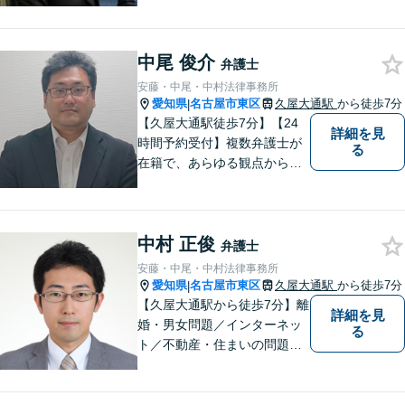
中尾 俊介
弁護士
安藤・中尾・中村法律事務所
愛知県
名古屋市東区
久屋大通駅
から徒歩7分
|
【久屋大通駅徒歩7分】【24
詳細を見
時間予約受付】複数弁護士が
る
在籍で、あらゆる観点から丁
寧にサポート。他士業連携で
スムーズな手続きが叶いま
す。法律問題でお困りの方
中村 正俊
は、一度ご相談ください。
弁護士
【当日・休日・夜間相談可】
安藤・中尾・中村法律事務所
愛知県
名古屋市東区
久屋大通駅
から徒歩7分
|
【久屋大通駅から徒歩7分】離
詳細を見
婚・男女問題／インターネッ
る
ト／不動産・住まいの問題に
注力しております。依頼者さ
まのお悩みをしっかりとヒア
リングし、これまで得た知見