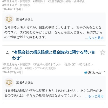
#業務上過失・損害賠償
#退職代行
#退職理由(自己都合・会社都合)
の条項が設けられている場合、その制約を受けることは考えられま
#業務上過失・損害賠償
す。
2024年11月4日
匿名A
弁護士
なり得ると考えますが、個別の事情によりますし、相手のあることな
のでスムーズに終わるかどうかは、なんとも言えません。 私の方から
のご助言は以上で終わります。
4
"有限会社の損失賠償と返金請求に関する問い合
わせ"
#業務上過失・損害賠償
#家族間の相続トラブル
#退職代行
#給与未払い
#経営者・会社側
#相続トラブルの代理交渉
2024年2月26日
役にたった
1
匿名A
弁護士
役員登録の解除が何かに影響するとは思われません。 あとは持分があ
るのであれば、そちらの処理も検討なさってください。