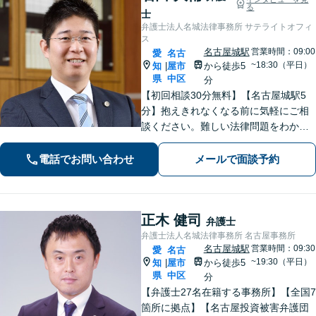
る
士
弁護士法人名城法律事務所 サテライトオフィ
ス
名古屋城駅
営業時間：09:00
愛
名古
~18:30（平日）
知
屋市
から徒歩5
|
県
中区
分
【初回相談30分無料】【名古屋城駅5
分】抱えきれなくなる前に気軽にご相
談ください。難しい法律問題をわかり
やすく柔らかく説明します。相続・交
通事故・借金債務整理・企業法務な
電話でお問い合わせ
メールで面談予約
ど、どうぞご相談ください。
正木 健司
弁護士
弁護士法人名城法律事務所 名古屋事務所
名古屋城駅
営業時間：09:30
愛
名古
~19:30（平日）
知
屋市
から徒歩5
|
県
中区
分
【弁護士27名在籍する事務所】【全国7
箇所に拠点】【名古屋投資被害弁護団