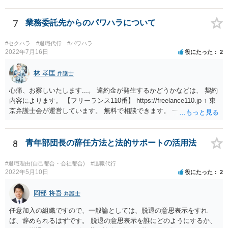
しかし、現実に損害賠償責任を負うことは、ほとんど考えられませ
ん。 それよりも、書いておられる事情がある場合は、いつ、どのよう
な方法で、退職の意思及び退職日まで全日有給休暇を使用することを
7
業務委託先からのパワハラについて
会社に伝えるかが、問題になるかもしれないです。 場合よっては退職
代行の利用などもご検討なさってください。
#セクハラ
#退職代行
#パワハラ
2022年7月16日
役にたった
2
林 孝匡
弁護士
心痛、お察しいたします...。 違約金が発生するかどうかなどは、 契約
内容によります。 【フリーランス110番】 https://freelance110.jp ↑ 東
京弁護士会が運営しています。 無料で相談できます。 一度、ご相談す
ることを検討してみてください。 かりに違約金が発生するとしても、
「パワハラしてたよね」という材料で 減額交渉も可能かもしれませ
ん。
8
青年部団長の辞任方法と法的サポートの活用法
#退職理由(自己都合・会社都合)
#退職代行
2022年5月10日
役にたった
2
岡部 将吾
弁護士
任意加入の組織ですので、一般論としては、脱退の意思表示をすれ
ば、辞められるはずです。 脱退の意思表示を誰にどのようにするか、