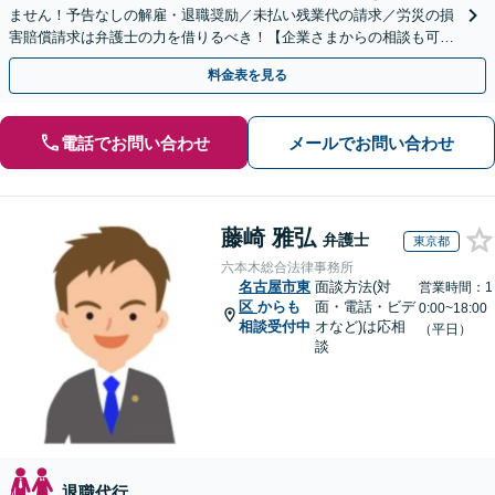
ません！予告なしの解雇・退職奨励／未払い残業代の請求／労災の損
害賠償請求は弁護士の力を借りるべき！【企業さまからの相談も可】
従業員トラブルは、慎重な対処が必要です【完全個室】
料金表を見る
電話でお問い合わせ
メールでお問い合わせ
藤崎 雅弘
弁護士
東京都
六本木総合法律事務所
名古屋市東
面談方法(対
営業時間：1
区
からも
面・電話・ビデ
0:00~18:00
相談受付中
オなど)は応相
（平日）
談
退職代行