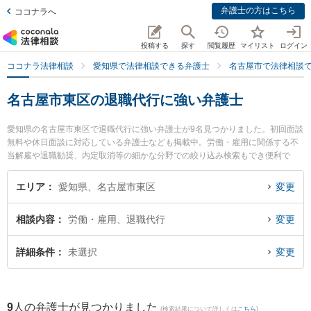
弁護士の方はこちら
ココナラへ
投稿する
探す
閲覧履歴
マイリスト
ログイン
ココナラ法律相談
愛知県で法律相談できる弁護士
名古屋市で法律相談
名古屋市東区の退職代行に強い弁護士
愛知県の名古屋市東区で退職代行に強い弁護士が9名見つかりました。初回面談
無料や休日面談に対応している弁護士なども掲載中。労働・雇用に関係する不
当解雇や退職勧奨、内定取消等の細かな分野での絞り込み検索もでき便利で
す。特に河村法律事務所の河村 潔俊弁護士やたいよう法律事務所の松山 健弁護
士、安藤・中尾・中村法律事務所の安藤 恭平弁護士のプロフィール情報や弁護
エリア
愛知県、名古屋市東区
変更
士費用、強みなどが注目されています。『名古屋市東区で土日や夜間に発生し
た退職代行のトラブルを今すぐに弁護士に相談したい』『退職代行のトラブル
相談内容
労働・雇用、退職代行
変更
解決の実績豊富な近くの弁護士を検索したい』『初回相談無料で退職代行を法
律相談できる名古屋市東区内の弁護士に相談予約したい』などでお困りの相談
者さんにおすすめです。
詳細条件
未選択
変更
9
人の弁護士が見つかりました
(検索結果について詳しくは
こちら
)