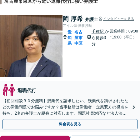
名古屋市東区から近い退職代行に強い弁護士
岡 厚希
弁護士
インタビューを見る
アイル法律事務所
千種駅
か
営業時間：09:00
愛
名古
~19:00（平日）
知
屋市
ら徒歩3
|
県
中区
分
退職代行
【初回相談３０分無料】残業代を請求したい、残業代を請求されたな
どの労働問題でお悩みですか？当事務所は労働者・企業双方の視点を
持ち、2名の弁護士が親身に対応します。問題社員対応など法人法務
もお任せを。LINEからの予約も可能です。
料金表を見る