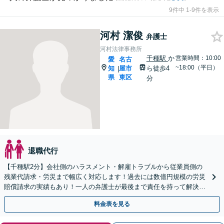
9件中 1-9件を表示
河村 潔俊
弁護士
河村法律事務所
千種駅
か
営業時間：10:00
愛
名古
~18:00（平日）
知
屋市
ら徒歩4
|
県
東区
分
退職代行
【千種駅2分】会社側のハラスメント・解雇トラブルから従業員側の
残業代請求・労災まで幅広く対応します！過去には数億円規模の労災
賠償請求の実績もあり！一人の弁護士が最後まで責任を持って解決を
目指します！【土日夜間対応可】【オンライン対応可】
料金表を見る