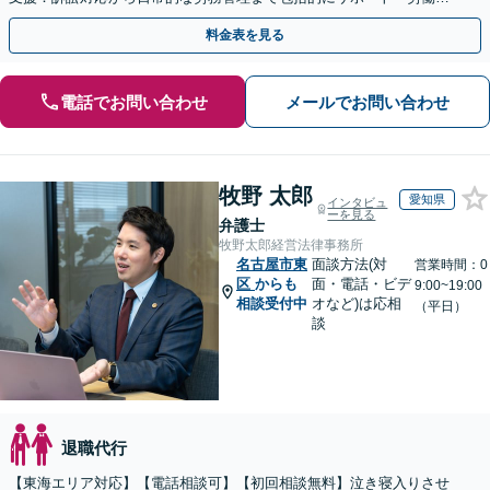
側：残業代請求や退職など対応」【休日・夜間相談可】
料金表を見る
電話でお問い合わせ
メールでお問い合わせ
牧野 太郎
愛知県
インタビュ
ーを見る
弁護士
牧野太郎経営法律事務所
名古屋市東
面談方法(対
営業時間：0
区
からも
面・電話・ビデ
9:00~19:00
相談受付中
オなど)は応相
（平日）
談
退職代行
【東海エリア対応】【電話相談可】【初回相談無料】泣き寝入りさせ