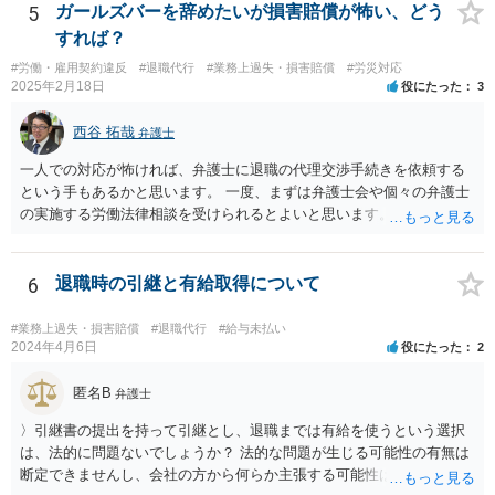
5
ガールズバーを辞めたいが損害賠償が怖い、どう
すれば？
#労働・雇用契約違反
#退職代行
#業務上過失・損害賠償
#労災対応
2025年2月18日
役にたった
3
西谷 拓哉
弁護士
一人での対応が怖ければ、弁護士に退職の代理交渉手続きを依頼する
という手もあるかと思います。 一度、まずは弁護士会や個々の弁護士
の実施する労働法律相談を受けられるとよいと思います。
6
退職時の引継と有給取得について
#業務上過失・損害賠償
#退職代行
#給与未払い
2024年4月6日
役にたった
2
匿名B
弁護士
〉引継書の提出を持って引継とし、退職までは有給を使うという選択
は、法的に問題ないでしょうか？ 法的な問題が生じる可能性の有無は
断定できませんし、会社の方から何らか主張する可能性はあります。