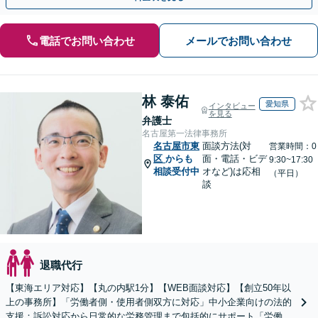
電話でお問い合わせ
メールでお問い合わせ
林 泰佑
愛知県
インタビュー
を見る
弁護士
名古屋第一法律事務所
名古屋市東
面談方法(対
営業時間：0
区
からも
面・電話・ビデ
9:30~17:30
相談受付中
オなど)は応相
（平日）
談
退職代行
【東海エリア対応】【丸の内駅1分】【WEB面談対応】【創立50年以
上の事務所】「労働者側・使用者側双方に対応」中小企業向けの法的
支援：訴訟対応から日常的な労務管理まで包括的にサポート「労働者