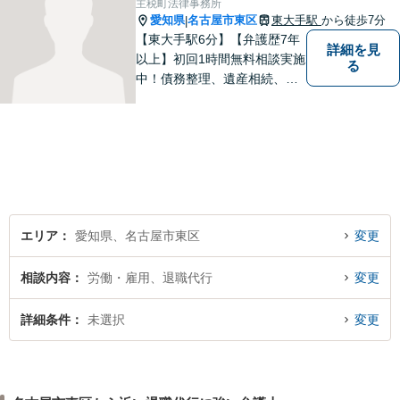
主税町法律事務所
【電話相談可】【オンライン
愛知県
名古屋市東区
東大手駅
から徒歩7分
|
面談対応】
【東大手駅6分】【弁護歴7年
詳細を見
以上】初回1時間無料相談実施
る
中！債務整理、遺産相続、離
婚分野で実績多数の弁護士。
地域の皆様に寄り添い、明る
い未来を目指し尽力します。
まずはお気軽にご相談くださ
い！【駐車場近く】
エリア
愛知県、名古屋市東区
変更
相談内容
労働・雇用、退職代行
変更
詳細条件
未選択
変更