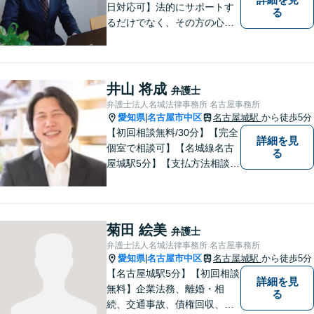
日対応可】法的にサポートす
る
るだけでなく、その方の心に
寄り添って最良の解決を目指
すという事務所の伝統を大切
に、日々、業務に取り組んで
います。【地域に根ざした弁
井山 将成
弁護士
護士】離婚問題／相続問題／
弁護士法人名城法律事務所 名古屋事務所
交通事故など幅広い法律トラ
愛知県
名古屋市中区
名古屋城駅
から徒歩5分
|
ブルに対応。
【初回相談無料/30分】【完全
詳細を見
個室で相談可】【名城線名古
る
屋城駅5分】【支払方法相談
可/分割/後払い】依頼者の悩み
に対して真摯に向き合い、誠
実かつ実直に業務を行うこと
を心がけております。土日
菊田 絵美
弁護士
祝・夜間の対応可能です。遠
弁護士法人名城法律事務所 名古屋事務所
慮なくお気軽にお問合せくだ
愛知県
名古屋市中区
名古屋城駅
から徒歩5分
|
さい。
【名古屋城駅5分】【初回相談
詳細を見
無料】企業法務、離婚・相
る
続、交通事故、債権回収、消