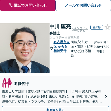
電話でお問い合わせ
メールでお問い合わせ
中川 匡亮
愛知県
インタビュ
ーを見る
弁護士
名古屋第一法律事務所
名古屋市東
面談方法(対
営業時間：0
区
からも
面・電話・ビデ
9:30~17:30
相談受付中
オなど)は応相
（平日）
談
退職代行
東海エリア対応【電話相談可&初回相談無料】【弁護士30人以上が在
籍する事務所】【丸の内駅1分】未払い残業代、雇用契約書の確認、
退職代行、従業員トラブル等、労使合わせ数百件以上を解決。依頼者
様の強い味方になります。残業代セミナー講師の経験多数
料金表を見る