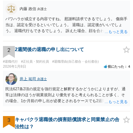
内藤 政信
弁護士
パワハラが成立する内容ですね。 慰謝料請求できるでしょう。 傷病手
当は、認定を受けるといいでしょう。 退職は、認定後がいいでしょ
う。 退職代行もできるでしょう。 訴えた場合、顔を合わすことは、あ
るかもしれません。 そのときは、弁護士も一緒ですから、いまより恐
れは 減じて来るでしょう。
2
2週間後の退職の申し出について
#退職代行
#正社員・契約社員
#退職理由(自己都合・会社都合)
2026年1月8日
役にたった
4
井上 祐司
弁護士
民法627条2項の規定を強行規定と解釈するかどうかによりますが、通
常は法律のほうが就業規則より優先すると考えられることが多く、そ
の場合、1か月前の申し出が必要とされるケースでも2週間前の退職予
告で退職の効果が生じると考えられます。 もっとも、退職1か月前の
申し出は世間のあらゆる業種で広く採用されたルールであり、それ自
体が不合理と判断されるようなものではないため、就業規則・退職金
3
キャバクラ退職後の損害賠償請求と同業禁止の合
規程において「正当な理由なく会社の承認を得ずに退職した場合や引
法性は？
継ぎを行わずに退職した場合に退職金を減額ないし不支給とする」旨