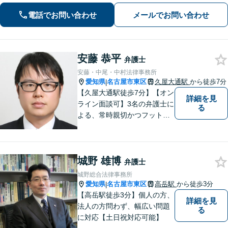
求、事故調査など対応【不動産・住ま
い】不動産は高額な財産が関わる問
電話でお問い合わせ
メールでお問い合わせ
題。関連士業と連携し、円滑な解決を
目指します
安藤 恭平
弁護士
安藤・中尾・中村法律事務所
愛知県
名古屋市東区
久屋大通駅
から徒歩7分
|
【久屋大通駅徒歩7分】【オン
詳細を見
ライン面談可】3名の弁護士に
る
よる、常時親切かつフットワ
ークの軽い対応をいたしま
す。借金・相続・インターネ
ット問題はお任せください。
城野 雄博
隣接士業や不動産会社との緊
弁護士
密な連携を実現！【初回相談
城野総合法律事務所
無料】
愛知県
名古屋市東区
高岳駅
から徒歩3分
|
【高岳駅徒歩3分】個人の方、
詳細を見
法人の方問わず、幅広い問題
る
に対応【土日祝対応可能】