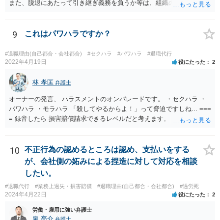
また、脱退にあたって引き継ぎ義務を負うか等は、組織の実態等を踏
まえて個別的に判断する必要があります。 弁護士に直接相談すれば、
もう少し具体的な対応方法についてアドバイスを受けられると思いま
す。
9
これはパワハラですか？
#退職理由(自己都合・会社都合)
#セクハラ
#パワハラ
#退職代行
2022年4月19日
役にたった
2
林 孝匡
弁護士
オーナーの発言、 ハラスメントのオンパレードです。 ・セクハラ ・
パワハラ ・モラハラ 「殺してやるからよ！」って脅迫ですしね... ===
= 録音したら 損害賠償請求できるレベルだと考えます。 ━━━━━━
━━━ ▼ ご参考になればと ━━━━━━━━━ ・証拠の集め方 ・訴
え方 ・パワハラ裁判例については、 私がブログを書いています。 プ
ロフィールのリンクから飛べます。 ご参考になれば幸いです。
10
不正行為の認めるところは認め、支払いをする
が、会社側の妬みによる捏造に対して対応を相談
したい。
#退職代行
#業務上過失・損害賠償
#退職理由(自己都合・会社都合)
#過労死
2024年4月22日
役にたった
2
労働・雇用に強い弁護士
泉 亮介
弁護士