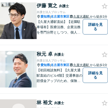
伊藤 寛之
をもとに柔軟に対応いたしま
弁護士
す。まずはご相談ください。
弁護士法人ブロッサム
【土日祝、夜間の相談可】
愛知県
名古屋市東区
久屋大通駅
から徒歩1分
|
【久屋大通駅直結】【近隣駐
詳細を見
車場有】医療法務、企業法務
る
を専門分野としつつ、個人の
方のご相談（交通事故、労災
事故、遺産分割、労働紛争、
損賠請求等）にも幅広く対応
秋元 卓
しております。ぜひお気軽に
弁護士
ご相談ください。https://www.
弁護士法人ブロッサム
blsm-lpc.com
愛知県
名古屋市東区
久屋大通駅
から徒歩1分
|
【初回相談無料】【久屋大通
詳細を見
駅直結のビル4階】交通事故の
る
賠償金アップのため、保険会
社と粘り強く交渉。死亡事故
の対応実績豊富。【スタート
アップ支援に注力】最良の経
林 裕文
営判断ができるよう、法的側
弁護士
面からバックアップします