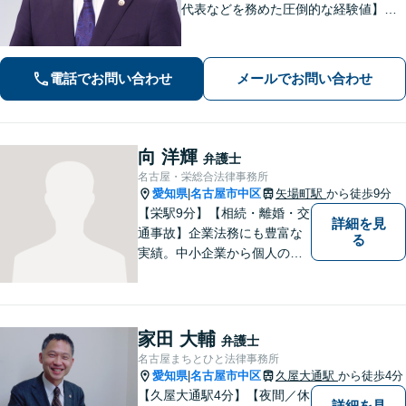
代表などを務めた圧倒的な経験値】投
資トラブル、債権回収（目安：被害額
や債権額150万円以上）のご相談はお任
せください【初回相談無料】【メディ
電話でお問い合わせ
メールでお問い合わせ
ア出演やセミナー講演多数】
向 洋輝
弁護士
名古屋・栄総合法律事務所
愛知県
名古屋市中区
矢場町駅
から徒歩9分
|
【栄駅9分】【相続・離婚・交
詳細を見
通事故】企業法務にも豊富な
る
実績。中小企業から個人の方
まで幅広い法律問題に対応
し、一人ひとりのご事情に寄
り添った解決を目指します。
お困りのことがございました
家田 大輔
弁護士
ら、まずはお気軽にご相談く
名古屋まちとひと法律事務所
ださい。
愛知県
名古屋市中区
久屋大通駅
から徒歩4分
|
【久屋大通駅4分】【夜間／休
詳細を見