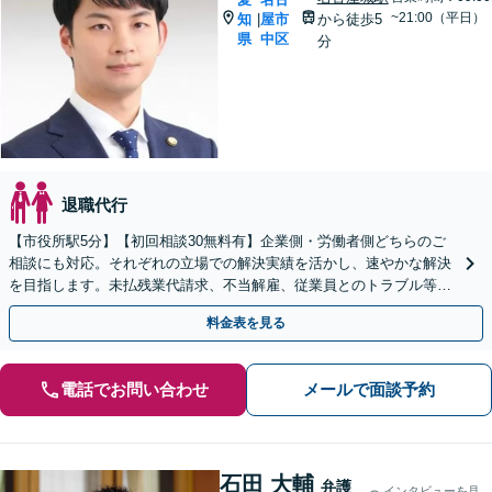
~21:00（平日）
知
屋市
から徒歩5
|
県
中区
分
退職代行
【市役所駅5分】【初回相談30無料有】企業側・労働者側どちらのご
相談にも対応。それぞれの立場での解決実績を活かし、速やかな解決
を目指します。未払残業代請求、不当解雇、従業員とのトラブル等は
お任せ下さい。顧問弁護士業務にも注力【土日祝対応可】
料金表を見る
電話でお問い合わせ
メールで面談予約
石田 大輔
弁護
インタビューを見