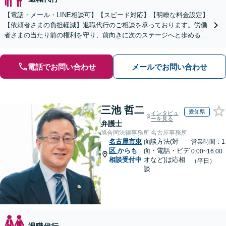
【電話・メール・LINE相談可】【スピード対応】【明瞭な料金設定】
【依頼者さまの負担軽減】退職代行のご相談を承っております。労働
者さまの当たり前の権利を守り、前向きに次のステージへと歩めるよ
う全力でサポートいたします。
電話でお問い合わせ
メールでお問い合わせ
三池 哲二
愛知県
インタビュ
ーを見る
弁護士
旭合同法律事務所 名古屋事務所
名古屋市東
面談方法(対
営業時間：1
区
からも
面・電話・ビデ
0:00~16:00
相談受付中
オなど)は応相
（平日）
談