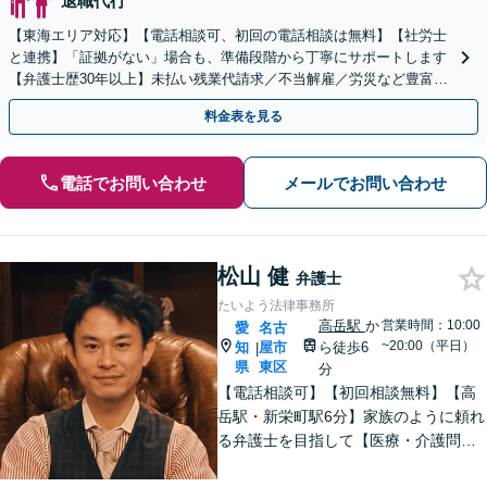
退職代行
【東海エリア対応】【電話相談可、初回の電話相談は無料】【社労士
と連携】「証拠がない」場合も、準備段階から丁寧にサポートします
【弁護士歴30年以上】未払い残業代請求／不当解雇／労災など豊富な
実績あり！労使双方の対応可能です【夜間休日対応】
料金表を見る
電話でお問い合わせ
メールでお問い合わせ
松山 健
弁護士
たいよう法律事務所
高岳駅
か
営業時間：10:00
愛
名古
~20:00（平日）
知
屋市
ら徒歩6
|
県
東区
分
【電話相談可】【初回相談無料】【高
岳駅・新栄町駅6分】家族のように頼れ
る弁護士を目指して【医療・介護問
題】医療事故の経験豊富。慰謝料請