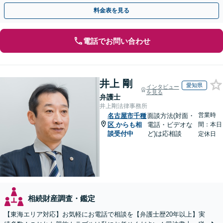
もお任せください【休日・夜間対応OK】
料金表を見る
電話でお問い合わせ
井上 剛
愛知県
インタビュー
を見る
弁護士
井上剛法律事務所
営業時
名古屋市千種
面談方法(対面・
区
からも相
電話・ビデオな
間：本日
談受付中
ど)は応相談
定休日
相続財産調査・鑑定
【東海エリア対応】お気軽にお電話で相談を【弁護士歴20年以上】実