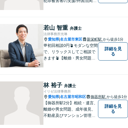
犯罪被害者の支援/外国法関連/
国際的家事・相続/国籍・ビ
ザ・出入国など幅広い分野に
対応可能。依頼者様のお気持
ち、希望、考え方を尊重し、
若山 智重
弁護士
迅速に問題を解決することを
法律事務所光琳
心がけております。
愛知県
名古屋市東区
新栄町駅
から徒歩1分
|
💬初回相談0円🪴モダンな空間
詳細を見
で、リラックスしてご相談で
る
きます🪴【離婚・男女問題】
不倫の慰謝料請求や財産分与
など。「私、離婚するのか
も」と思った時点でお早めに
ご相談ください。明るい未来
林 裕子
弁護士
に向け一緒に歩んでいきまし
イリゼ法律事務所
ょう【相続の相談にも対応】
愛知県
名古屋市昭和区
御器所駅
から徒歩1分
|
【御器所駅2分】相続・遺言、
詳細を見
離婚や男女問題、成年後見、
る
不動産及びマンション管理な
どの分野を得意としておりま
す。 ご相談者様の事情だけで