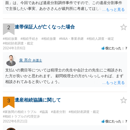
面」は、今回であれば遺産分割調停事件ですので、この遺産分割事件
で主張したい事実、あかささんが裁判所に考慮してほしいと思う、亡
くなった方・あかささん・お姉さん間の事情などを記入することにな
ります。 もし、主張したい事実や考慮してほしい事情に関連して
資料を持っているようであれば、主張書面とは別で提出できます。も
2
連帯保証人が亡くなった場合
し、お姉さんに見られたくないような資料がある場合、「非開示の希
望に関する申出書」と共に提出することも考えられます。 ご質問：書
#相続放棄
#相続手続き
#相続放棄
#M&A・事業承継
#相続人調査・確定
いた方が良い事と書かない方が良い事 回答： お姉さんが申立書の「申
#相続財産調査・鑑定
2024年3月6日
役にたった
7
立ての趣旨」のところに書いている遺産の分け方に対して意見があれ
ば、まずそれを書くとよいです。 次に「申立ての理由」のところに、
泉 亮介
なぜ調停を申し立てたのか(例えば、あかささんと話合いが出来ない／
弁護士
決裂した、など)や亡くなった方・あかささん・お姉さん間の事情やい
支払いの費目等については税理士の先生や会計士の先生にご相談され
きさつなどが書かれていると思うので、あかささんから見てそれは違
た方が良いかと思われます。 顧問税理士の方がいらっしゃれば、まず
うと感じるところは、どのように違うのか、など書くとよいです。 そ
相談されてみると良いでしょう。
の他、お姉さんの申立書には書かれていないけど、どのように遺産を
分けるかを決めるについてあかささんが重要だと考える事情があれば
(例えば、○○のときにお姉さんは亡くなった方からお金を援助してもら
3
遺産相続協議に関して
った等)、それも書くとよいです。 書かない方が良いと思うことは、遺
産分割に関係ない(と思われる)いきさつを沢山盛り込むことだと考えま
#家族間の相続トラブル
#協議
#遺産分割
#相続財産調査・鑑定
す(あくまで遺産分割に関係することに留める方が、裁判所や調停委員
#相続トラブルの代理交渉
の方に事情を理解してもらいやすいと思います)。
2022年6月21日
役にたった
7