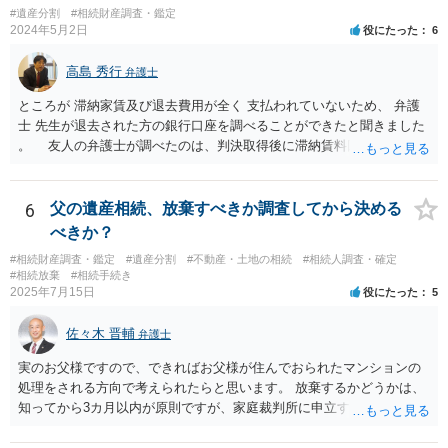
#遺産分割
#相続財産調査・鑑定
2024年5月2日
役にたった
6
高島 秀行
弁護士
ところが 滞納家賃及び退去費用が全く 支払われていないため、 弁護
士 先生が退去された方の銀行口座を調べることができたと聞きました
。 友人の弁護士が調べたのは、判決取得後に滞納賃料回収のため
に、預金の有無及び残高の開示を求めたもので 判決を取るために、
預金の入出金履歴を調べたわけではありません。 残念ながら、事案
や目的も異なりますし、開示の内容も異なります。
6
父の遺産相続、放棄すべきか調査してから決める
べきか？
#相続財産調査・鑑定
#遺産分割
#不動産・土地の相続
#相続人調査・確定
#相続放棄
#相続手続き
2025年7月15日
役にたった
5
佐々木 晋輔
弁護士
実のお父様ですので、できればお父様が住んでおられたマンションの
処理をされる方向で考えられたらと思います。 放棄するかどうかは、
知ってから3カ月以内が原則ですが、家庭裁判所に申立すれば3カ月の
期間を伸長することができます。 その間に、財産の状況を調査して、
放棄するかどうか決めることができます。 銀行やサラ金が数年も放置