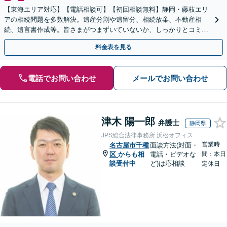
【東海エリア対応】【電話相談可】【初回相談無料】静岡・藤枝エリ
アの相続問題を多数解決。遺産分割や遺留分、相続放棄、不動産相
続、遺言書作成等。皆さまがつまずいていないか、しっかりとコミュ
ニケーションを取りながらお話を進めます【休日夜間相談可】
料金表を見る
電話でお問い合わせ
メールでお問い合わせ
津木 陽一郎
弁護士
静岡県
JPS総合法律事務所 浜松オフィス
営業時
名古屋市千種
面談方法(対面・
区
からも相
電話・ビデオな
間：本日
談受付中
ど)は応相談
定休日