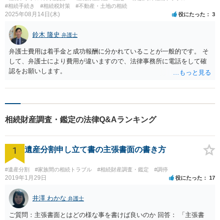
#相続手続き
#相続税対策
#不動産・土地の相続
2025年08月14日(木)
役にたった
3
鈴木 隆史
弁護士
弁護士費用は着手金と成功報酬に分かれていることが一般的です。 そ
して、弁護士により費用が違いますので、法律事務所に電話をして確
認をお願いします。
相続財産調査・鑑定の法律Q&Aランキング
1
遺産分割申し立て書の主張書面の書き方
#遺産分割
#家族間の相続トラブル
#相続財産調査・鑑定
#調停
2019年1月29日
役にたった
17
井澤 わかな
弁護士
ご質問：主張書面とはどの様な事を書けば良いのか 回答： 「主張書