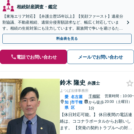
相続財産調査・鑑定
【東海エリア対応】【弁護士歴15年以上】【笑顔ファースト】遺産分
割協議、不動産相続、遺留分侵害額請求など、幅広く対応していま
す。相続の生前対策にも注力しています。親族間で争いを避けるため
にも、お早めにご相談ください。【初回面談無料】
料金表を見る
電話でお問い合わせ
メールでお問い合わせ
鈴木 隆史
弁護士
よつば法律事務所
千種駅
営業時間：10:00~
愛
名古屋
20:00（土曜日）
知
市千種
から徒歩
|
県
区
1分
【休日対応可能。】 休日夜間の電話連
絡は、ココナラポータルからお願いし
ます。 【突発の契約トラブルへの対応