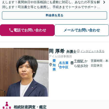
えします！夜間休日や出張相談にも柔軟に対応し、あなたの不安を解
消します！司法書士等とも連携し、手続きまでトータルでサポート！
一人の弁護士が最後まで誠実に対応！【オンライン対応可】
料金表を見る
電話でお問い合わせ
メールでお問い合わせ
岡 厚希
弁護士
インタビューを見る
アイル法律事務所
愛
千種駅
か
営業時間：本
名古屋
知
|
日定休日
ら徒歩3分
市中区
県
相続財産調査・鑑定