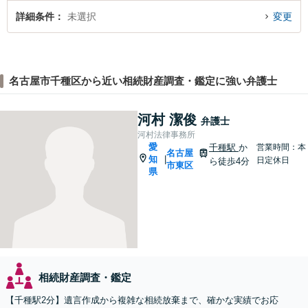
詳細条件
未選択
変更
名古屋市千種区から近い相続財産調査・鑑定に強い弁護士
河村 潔俊
弁護士
河村法律事務所
愛
千種駅
か
営業時間：本
名古屋
知
|
日定休日
ら徒歩4分
市東区
県
相続財産調査・鑑定
【千種駅2分】遺言作成から複雑な相続放棄まで、確かな実績でお応