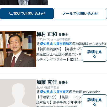
実績多数！別居時点で婚姻費用は請求
いただけます【企業法務】安心して事
業展開できるよう、法律家の視点でサ
電話でお問い合わせ
メールでお問い合わせ
ポートします！【御器所駅／桜山駅徒
歩14分】
梅村 正和
弁護士
リアルバリュー法律事務所
愛知県
名古屋市昭和区
御器所駅
から徒歩5分
|
【初回相談無料】【弁護士×不
詳細を見
動産鑑定士×公認不動産コンサ
る
ルティングマスター】累計40
00件を超える不動産の調査・
評価実績あり【御器所駅5分】
【不動産鑑定士としての実績
多数】【政府系金融機関勤務
加藤 克佳
弁護士
経験あり】不動産トラブル／
あおい法律事務所
不動産を含む相続／債権回収
愛知県
名古屋市東区
千種駅
から徒歩6分
|
など
【千種駅6分】【英語・ドイツ
詳細を見
語対応可】刑事事件/少年事件/
る