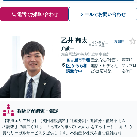
電話でお問い合わせ
メールでお問い合わせ
乙井 翔太
愛知県
インタビュ
ーを見る
弁護士
旭合同法律事務所 豊橋事務所
営業時
名古屋市千種
面談方法(対面・
区
からも相
電話・ビデオな
間：本日
談受付中
ど)は応相談
定休日
相続財産調査・鑑定
【東海エリア対応】【初回相談無料】遺産分割・遺留分・使途不明金
の調査まで幅広く対応。「迅速×的確×ていねい」をモットーに、高品
質なリーガルサービスを提供します。不動産や株式を含む複雑な相続