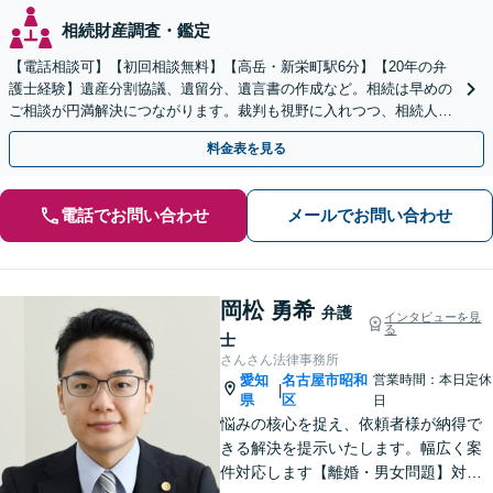
相続財産調査・鑑定
【電話相談可】【初回相談無料】【高岳・新栄町駅6分】【20年の弁
護士経験】遺産分割協議、遺留分、遺言書の作成など。相続は早めの
ご相談が円満解決につながります。裁判も視野に入れつつ、相続人同
士の関係性を壊さない解決方法を模索します
料金表を見る
電話でお問い合わせ
メールでお問い合わせ
岡松 勇希
弁護
インタビューを見
る
士
さんさん法律事務所
愛知
名古屋市昭和
営業時間：本日定休
|
県
区
日
悩みの核心を捉え、依頼者様が納得で
きる解決を提示いたします。幅広く案
件対応します【離婚・男女問題】対応