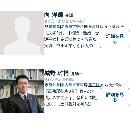
なく、お気持ちにも寄り添
い、丁寧な説明と迅速な対応
向 洋輝
弁護士
を心がけております。【完全
名古屋・栄総合法律事務所
個室】【法テラス利用可】
愛知県
名古屋市中区
矢場町駅
から徒歩9分
|
【栄駅9分】【相続・離婚・交
詳細を見
通事故】企業法務にも豊富な
る
実績。中小企業から個人の方
まで幅広い法律問題に対応
し、一人ひとりのご事情に寄
り添った解決を目指します。
お困りのことがございました
城野 雄博
弁護士
ら、まずはお気軽にご相談く
城野総合法律事務所
ださい。
愛知県
名古屋市東区
高岳駅
から徒歩3分
|
【高岳駅徒歩3分】個人の方、
詳細を見
法人の方問わず、幅広い問題
る
に対応【土日祝対応可能】