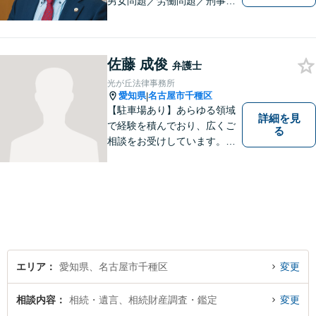
男女問題／労働問題／刑事事
件／借金問題に注力！依頼者
さまのお悩みに寄り添った、
質の高いリーガルサービスを
佐藤 成俊
ご提供。小さなお困り事でも
弁護士
構いません【夜間・休日面
光が丘法律事務所
談】【完全個室】【今池駅3
愛知県
名古屋市千種区
|
分】
【駐車場あり】あらゆる領域
詳細を見
で経験を積んでおり、広くご
る
相談をお受けしています。ご
依頼者との信頼関係を大切
に、一つ一つのご相談、トラ
ブル解決に対応いたします。
エリア
愛知県、名古屋市千種区
変更
相談内容
相続・遺言、相続財産調査・鑑定
変更