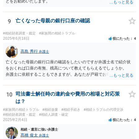
とをお勧めいたします。
9
亡くなった母親の銀行口座の確認
#相続財産調査・鑑定
#家族間の相続トラブル
2025年6月18日
役にたった
4
高島 秀行
弁護士
亡くなった母親の銀行口座の確認をしたいのですが弁護士名で紹介状
をおくれば口座の有無、残高について教えてもらえるでしょうか。
弁護士に依頼することもできますが、あなたが戸籍でお母さんの相続
人であり、相続人本人であることなどを証明すれば、口座の有無や残
高は教えてくれると思います。 自分ではよくわからないということ
であれば、弁護士に相談し依頼されたら良いと思います。
10
司法書士解任時の違約金や費用の相場と対応策
は？
#家族間の相続トラブル
#相続放棄
#相続手続き
#相続トラブルの代理交渉
#相続財産調査・鑑定
#相続人調査・確定
2025年2月4日
役にたった
4
相続・遺言に強い弁護士
髙橋 俊太
弁護士