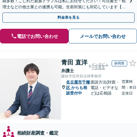
績多数！こじれた親族トラブルは私にお任せください！司法書士・税
理士などの他士業との連携も可能。生前対策にも対応しています【夜
間・休日面談可】【完全個室・秘密厳守】
料金表を見る
電話でお問い合わせ
メールでお問い合わせ
青田 直洋
静岡県
インタビュ
ーを見る
弁護士
藤枝市役所前法律事務所
営業時
名古屋市千種
面談方法(対面・
区
からも相
電話・ビデオな
間：本日
談受付中
ど)は応相談
定休日
相続財産調査・鑑定