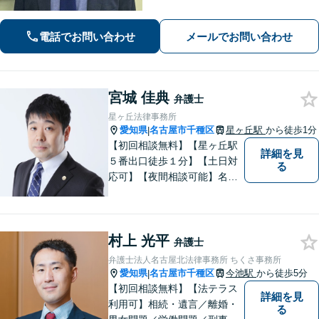
可能】 【WEB面談可能】 「元官公庁
職員／10年間クレームの多い部署に在
籍」トラブル等に対し状況に応じて適
電話でお問い合わせ
メールでお問い合わせ
切に問題解決を図ります。
宮城 佳典
弁護士
星ヶ丘法律事務所
愛知県
名古屋市千種区
星ヶ丘駅
から徒歩1分
|
【初回相談無料】【星ヶ丘駅
詳細を見
５番出口徒歩１分】【土日対
る
応可】【夜間相談可能】名古
屋市千種区の弁護士です。ぜ
ひ一度ご相談ください。
村上 光平
弁護士
弁護士法人名古屋北法律事務所 ちくさ事務所
愛知県
名古屋市千種区
今池駅
から徒歩5分
|
【初回相談無料】【法テラス
詳細を見
利用可】相続・遺言／離婚・
る