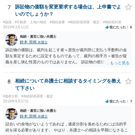
することはありませんので、数年後に借金が発見される可能性はほぼ
7
訴訟物の価額を変更要求する場合は、上申書でよ
ありません。 なお、私が扱った相続放棄を検討していた案件で、期間
いのでしょうか？
伸長して調査したところ、サラ金に対する過払金など相当な財産が見
#協議
#不動産・土地の相続
#相続放棄
#相続財産調査・鑑定
#相続税対策
つかったため相続したという事例がありました。
2018年3月11日
役にたった
6
相続・遺言に強い弁護士
鈴木 崇裕
弁護士
訴訟物の価額は、裁判を起こす者＝原告が裁判所に支払う手数料の金
額を算定するために設定するものであって、裁判の相手方＝被告が疑
義を差し挟む性質のものではありません。 訴訟物の価額自体が裁判の
目的（審理の対象）となることもありませんので、上申書や証拠を出
したとしても、変更されることはありません。
8
相続について弁護士に相談するタイミングを教え
て下さい
#遺産分割
#相続財産調査・鑑定
2018年9月27日
役にたった
7
相続・遺言に強い弁護士
鈴木 崇裕
弁護士
話合いの余地がないようであれば，遺産分割を進めるためには法的手
続を採る必要があります。 やはり，弁護士への相談を早期になさるこ