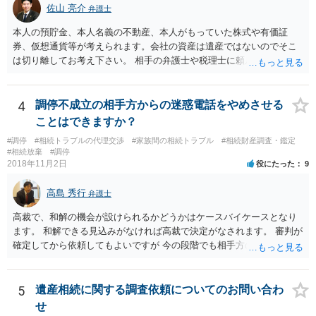
佐山 亮介
弁護士
本人の預貯金、本人名義の不動産、本人がもっていた株式や有価証
券、仮想通貨等が考えられます。会社の資産は遺産ではないのでそこ
は切り離してお考え下さい。 相手の弁護士や税理士に頼んでも守秘義
務を理由に断られる可能性が高いです。 資料は調停を起こしてから任
意に開示を求め、応じなければ「調査嘱託」という手続きを使って銀
行等に照会をかけることになるでしょう。 不動産は、相続登記が済ん
4
調停不成立の相手方からの迷惑電話をやめさせる
でいなければ市役所ないし区役所に、お子様と義父様のつながりがわ
ことはできますか？
かる戸籍一式を揃えてもちこみ、「名寄せ」という手続きをすると、
#調停
#相続トラブルの代理交渉
#家族間の相続トラブル
#相続財産調査・鑑定
分かると思います。遺産分割協議書の偽造等により既に相続登記され
#相続放棄
#調停
てしまっている場合は、住所などに当たりをつけて登記名義を調べて
2018年11月2日
役にたった
9
探すことになるでしょう。 代理人弁護士を立てられるのはおすすめで
すが、現代では、各々が自由に価格設定をしていますので、特に相場
高島 秀行
弁護士
はお示しできません。ただし、かつて日本弁護士連合会が設けていた
報酬基準を踏まえて価格設定している弁護士は一定数いると思います
高裁で、和解の機会が設けられるかどうかはケースバイケースとなり
ので、それが一応の目安となるでしょう。
ます。 和解できる見込みがなければ高裁で決定がなされます。 審判が
確定してから依頼してもよいですが 今の段階でも相手方の連絡が迷惑
であれば 弁護士に依頼してもよいと思います。
5
遺産相続に関する調査依頼についてのお問い合わ
せ