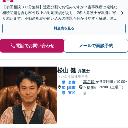
【初回相談３０分無料】遺産分割でお悩みですか？当事務所は複雑な
相続問題を含む50件以上の対応実績があり、2名の弁護士が親身に寄
り添います。不動産相続や使い込みの問題も分かりやすく解説。遠方
のご家族ともWEB相談が可能。LINE予約受付中。
料金表を見る
電話でお問い合わせ
メールで面談予約
松山 健
弁護士
たいよう法律事務所
高岳駅
か
営業時間：10:00~
愛
名古
20:00（土曜日）
知
屋市
ら徒歩6
|
県
東区
分