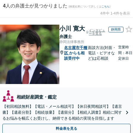
4
人の弁護士が見つかりました
(検索結果について詳しくは
こちら
)
4件中 1-4件を表示
小川 寛大
静岡県
インタビュ
ーを見る
弁護士
静岡法律事務所
営業時
名古屋市千種
面談方法(対面・
区
からも相
電話・ビデオな
間：本日
談受付中
ど)は応相談
定休日
相続財産調査・鑑定
【初回相談無料】【電話・メール相談可】【休日夜間相談可】【遺言
書】【遺産分割】【相続放棄】【遺留分】【相続人調査】相続に関す
るお悩みを幅広くお受けし、納得できる相続の実現を目指します
料金表を見る