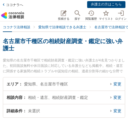
弁護士の方はこちら
ココナラへ
投稿する
探す
閲覧履歴
マイリスト
ログイン
ココナラ法律相談
愛知県で法律相談できる弁護士
名古屋市で法律相談
名古屋市千種区の相続財産調査・鑑定に強い弁
護士
愛知県の名古屋市千種区で相続財産調査・鑑定に強い弁護士が4名見つかりまし
た。初回面談無料や休日面談に対応している弁護士なども掲載中。相続・遺言
に関係する家族間の相続トラブルや認知症の相続、遺産分割等の細かな分野で
の絞り込み検索もでき便利です。特によつば法律事務所の鈴木 隆史弁護士や星
ヶ丘法律事務所の宮城 佳典弁護士、弁護士法人名古屋北法律事務所 ちくさ事務
エリア
愛知県、名古屋市千種区
変更
所の村上 光平弁護士のプロフィール情報や弁護士費用、強みなどが注目されて
います。『名古屋市千種区で土日や夜間に発生した相続財産調査・鑑定のトラ
相談内容
相続・遺言、相続財産調査・鑑定
変更
ブルを今すぐに弁護士に相談したい』『相続財産調査・鑑定のトラブル解決の
実績豊富な近くの弁護士を検索したい』『初回相談無料で相続財産調査・鑑定
を法律相談できる名古屋市千種区内の弁護士に相談予約したい』などでお困り
詳細条件
未選択
変更
の相談者さんにおすすめです。