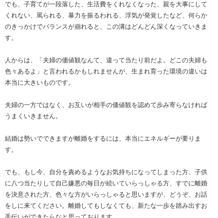
でも、子育てが一段落した、生活費をくれなくなった、親を大事にして
くれない、罵られる、暴力を振るわれる、浮気が発覚したなど、何らか
のきっかけでバランスが崩れると、この溝はどんどん深くなっていきま
す。
人からは、「夫婦の価値観なんて、違って当たり前だよ。どこの夫婦も
色々あるよ」と言われるかもしれませんが、生まれ育った環境の違いは
本当に大きいものです。
夫婦の一方ではなく、お互いが相手の価値観を認めて歩み寄らなければ
うまくいきません。
結婚は勢いでできますが離婚をするには、本当にエネルギーが要りま
す。
でも、もし今、自分を責めるようなお気持ちになってしまった方、子供
に八つ当たりして自己嫌悪の毎日が続いていらっしゃる方、すでに離婚
を決意された方、色々な方がいらっしゃると思いますが、どうぞ、お話
をしに来てください。離婚してもしなくても、新たな一歩を踏み出すお
手伝いができたらなと思っております。