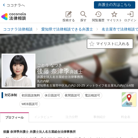
弁護士の方はこちら
ココナラへ
投稿する
探す
閲覧履歴
マイリスト
ログイン
ココナラ法律相談
愛知県で法律相談できる弁護士
名古屋市で法律相談
マイリストに入れる
ごとう なつき
後藤 奈津季
弁護士
弁護士法人名古屋総合法律事務所
丸の内駅
愛知県
名古屋市中区丸の内2-20-25 メットライフ名古屋丸の内ビル6階
対応体制
初回面談無料
休日面談可
夜間面談可
電話相談可
WEB面談可
インタビュー
注力分野
事例紹介
料金表
プロフィール
後藤 奈津季弁護士 弁護士法人名古屋総合法律事務所