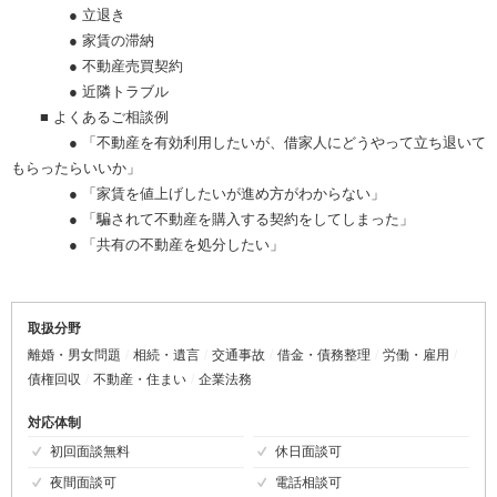
● 立退き
● 家賃の滞納
● 不動産売買契約
● 近隣トラブル
■ よくあるご相談例
● 「不動産を有効利用したいが、借家人にどうやって立ち退いて
もらったらいいか」
● 「家賃を値上げしたいが進め方がわからない」
● 「騙されて不動産を購入する契約をしてしまった」
● 「共有の不動産を処分したい」
取扱分野
離婚・男女問題
相続・遺言
交通事故
借金・債務整理
労働・雇用
債権回収
不動産・住まい
企業法務
対応体制
初回面談無料
休日面談可
夜間面談可
電話相談可