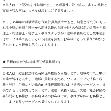
当法人は、上記2点を行動指針として各種事件に取り組み、多くの経験と
実績を積み重ね、大きな成果を上げて参りました。
キャリア40年の経験豊富な代表社員弁護士のもと、熱意と探究心にあふ
れる中堅の社員弁護士から新進気鋭の弁護士8名の合計9名の弁護士と税
理士・司法書士・社労士・事務スタッフが「法律事務所など士業事務所
はサービス業である」という認識を持ち、お客様にとって最良の解決が
得られるよう最善を尽くしております。
◆ 目標は総合的法律経済関係事務所です
━━━━━━━━━━━━
当法人は、総合的法律経済関係事務所を目指します。地域の市民と中小
企業の皆様と共生し、地域に貢献するため、ワンストップで法務・税
務・登記・労務などの総合的法律経済関係のより適切なサービスを、提
供できるよう努力しております。法務・税務・登記・労務・社会保険の
各部門のお客様は、事務所全体のお客様です。事務所全体のお客様とし
て、より有益なサービスの提供をしております。