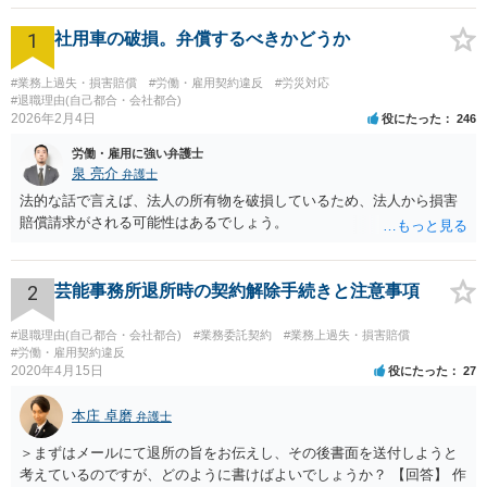
1
社用車の破損。弁償するべきかどうか
#業務上過失・損害賠償
#労働・雇用契約違反
#労災対応
#退職理由(自己都合・会社都合)
2026年2月4日
役にたった
246
労働・雇用に強い弁護士
泉 亮介
弁護士
法的な話で言えば、法人の所有物を破損しているため、法人から損害
賠償請求がされる可能性はあるでしょう。
2
芸能事務所退所時の契約解除手続きと注意事項
#退職理由(自己都合・会社都合)
#業務委託契約
#業務上過失・損害賠償
#労働・雇用契約違反
2020年4月15日
役にたった
27
本庄 卓磨
弁護士
＞まずはメールにて退所の旨をお伝えし、その後書面を送付しようと
考えているのですが、どのように書けばよいでしょうか？ 【回答】 作