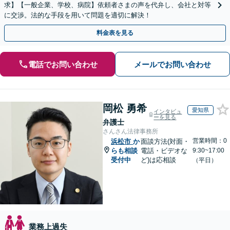
求】【一般企業、学校、病院】依頼者さまの声を代弁し、会社と対等
に交渉。法的な手段を用いて問題を適切に解決！
料金表を見る
電話でお問い合わせ
メールでお問い合わせ
岡松 勇希
愛知県
インタビュ
ーを見る
弁護士
さんさん法律事務所
営業時間：0
浜松市
か
面談方法(対面・
らも相談
電話・ビデオな
9:30~17:00
受付中
ど)は応相談
（平日）
業務上過失