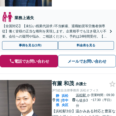
業務上過失
【全国対応】【未払い残業代請求 /不当解雇、退職勧奨等労働者側専
従】働く皆様の正当な権利を実現します。企業相手でも泣き寝入り不
要。会社への疑問や悩み、ご相談ください。予約は24時間受付。【初
回面談無料】【夜間・休日対応可】
事例を見る(1件)
料金表を見る
電話でお問い合わせ
メールでお問い合わせ
有簾 和茂
弁護士
JPS総合法律事務所 浜松オフィス
浜松駅
か
営業時間：09:30
静
浜松
~17:30（平日）
岡
市中
ら徒歩3
|
県
央区
分
【浜松駅3分】温かみある対応と豊富な