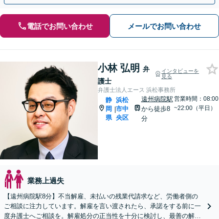
電話でお問い合わせ
メールでお問い合わせ
小林 弘明
弁
インタビューを
見る
護士
弁護士法人エース 浜松事務所
遠州病院駅
営業時間：08:00
静
浜松
~22:00（平日）
岡
市中
から徒歩8
|
県
央区
分
業務上過失
【遠州病院駅8分】不当解雇、未払いの残業代請求など、労働者側の
ご相談に注力しています。解雇を言い渡されたら、承諾をする前に一
度弁護士へご相談を。解雇処分の正当性を十分に検討し、最善の解決