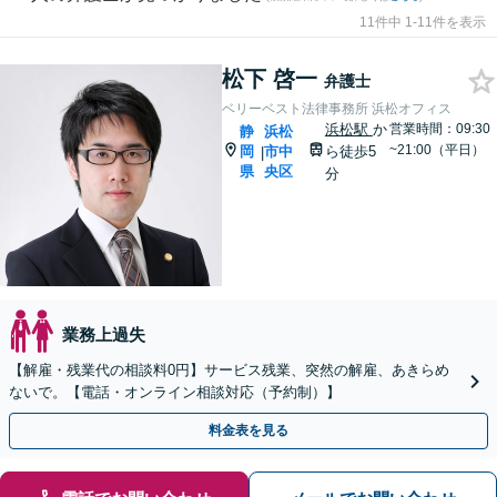
11件中 1-11件を表示
松下 啓一
弁護士
ベリーベスト法律事務所 浜松オフィス
浜松駅
か
営業時間：09:30
静
浜松
~21:00（平日）
岡
市中
ら徒歩5
|
県
央区
分
業務上過失
【解雇・残業代の相談料0円】サービス残業、突然の解雇、あきらめ
ないで。【電話・オンライン相談対応（予約制）】
料金表を見る