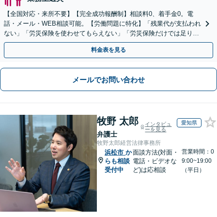
【全国対応・来所不要】【完全成功報酬制】相談料0、着手金0。電
話・メール・WEB相談可能。【労働問題に特化】「残業代が支払われ
ない」「労災保険を使わせてもらえない」「労災保険だけでは足りな
い。損害賠償請求したい」など労働問題はお任せを。
料金表を見る
メールでお問い合わせ
牧野 太郎
愛知県
インタビュ
ーを見る
弁護士
牧野太郎経営法律事務所
営業時間：0
浜松市
か
面談方法(対面・
らも相談
電話・ビデオな
9:00~19:00
受付中
ど)は応相談
（平日）