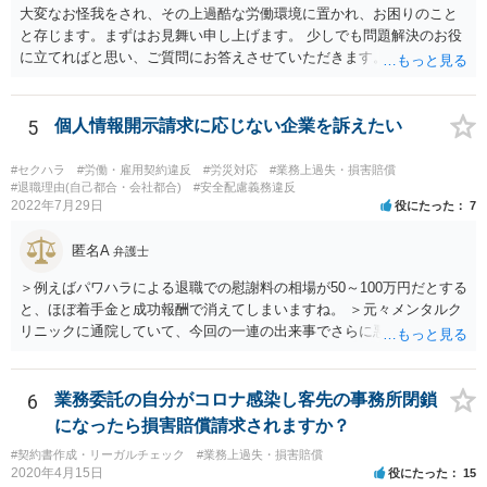
大変なお怪我をされ、その上過酷な労働環境に置かれ、お困りのこと
と存じます。まずはお見舞い申し上げます。 少しでも問題解決のお役
に立てればと思い、ご質問にお答えさせていただきます。 ご相談者の
具体的な会社内での立場や入手可能な証拠資料にもよりますが、お怪
我に関しては労災保険からの給付や会社からの損害賠償が、過重労働
に関しては未払残業代の支払が受けられる可能性がある事案とお見受
5
個人情報開示請求に応じない企業を訴えたい
けします。 請求が認められる可能性や採るべき手続を検討するには、
様々な事情のヒアリングや証拠資料の検討が必要になるため、今後の
#セクハラ
#労働・雇用契約違反
#労災対応
#業務上過失・損害賠償
方針の検討も含め、一度面談にて法律相談をされることをおすすめし
#退職理由(自己都合・会社都合)
#安全配慮義務違反
2022年7月29日
役にたった
7
ます。
匿名A
弁護士
＞例えばパワハラによる退職での慰謝料の相場が50～100万円だとする
と、ほぼ着手金と成功報酬で消えてしまいますね。 ＞元々メンタルク
リニックに通院していて、今回の一連の出来事でさらに悪化した事実
を医師の診断書で証拠として提出しても慰謝料は変わらないですか？
万が一、慰謝料請求が認められるにしても金額としては微々たるもの
かと思いますが、依頼する弁護士に詳細を説明したうえで指示を仰い
6
業務委託の自分がコロナ感染し客先の事務所閉鎖
だ方がいいかと思います。
になったら損害賠償請求されますか？
#契約書作成・リーガルチェック
#業務上過失・損害賠償
2020年4月15日
役にたった
15