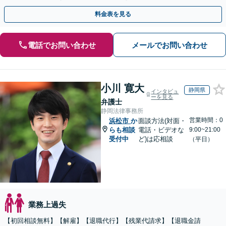
を図ります【初回相談無料】【電話／Zoom相談OK】
料金表を見る
電話でお問い合わせ
メールでお問い合わせ
小川 寛大
静岡県
インタビュ
ーを見る
弁護士
静岡法律事務所
営業時間：0
浜松市
か
面談方法(対面・
らも相談
電話・ビデオな
9:00~21:00
受付中
ど)は応相談
（平日）
業務上過失
【初回相談無料】【解雇】【退職代行】【残業代請求】【退職金請