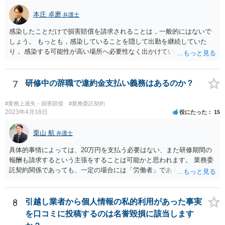
本庄 卓磨
弁護士
感染したことだけで損害賠償を請求されることは，一般的にはないで
しょう。 もっとも，感染していることを隠して出勤を継続していた
り， 感染する可能性が高い場所へ必要性なく出かけていたりした場合
など， 感染者の責任が大きいといえる場合には，損害賠償を請求され
るリスクがあり得ると思います。 もし事業所閉鎖になった場合には損
害が大きくなりますので，注意が必要ですね。
7
研修中の辞職で違約金支払い義務はあるのか？
#業務上過失・損害賠償
#業務委託契約
2023年4月18日
役にたった
15
栗山 航
弁護士
具体的事情によっては、20万円を支払う必要はない、また研修期間の
報酬も請求するという主張をすることは可能かと思われます。 業務委
託契約関係であっても、一定の場合には「労働者」であるとして労働
基準法が適用されます。「労働者」であるといえる場合とは、使用従
属性が認められる場合、すなわち、①使用者の指揮監督下において労
務の提供をする者であること、②労務に対する対償を支払われる者で
8
引越し業者から個人情報の私的利用があった事実
あることという２つの要件を満たした場合に認められるとされます。
を口コミに投稿するのは名誉毀損に該当します
この判断は、様々な個別的事情に照らして総合的に判断されるもので