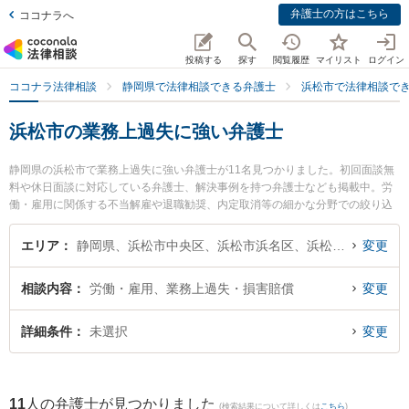
弁護士の方はこちら
ココナラへ
投稿する
探す
閲覧履歴
マイリスト
ログイン
ココナラ法律相談
静岡県で法律相談できる弁護士
浜松市で法律相談で
浜松市の業務上過失に強い弁護士
静岡県の浜松市で業務上過失に強い弁護士が11名見つかりました。初回面談無
料や休日面談に対応している弁護士、解決事例を持つ弁護士なども掲載中。労
働・雇用に関係する不当解雇や退職勧奨、内定取消等の細かな分野での絞り込
み検索もでき便利です。特にベリーベスト法律事務所 浜松オフィスの松下 啓一
弁護士やベリーベスト法律事務所 浜松オフィスの大城 拓摩弁護士、弁護士法人
エリア
静岡県、浜松市中央区、浜松市浜名区、浜松市天竜区
変更
長野法律事務所の長野 修一弁護士のプロフィール情報や弁護士費用、強みなど
が注目されています。『浜松市で土日や夜間に発生した業務上過失のトラブル
相談内容
労働・雇用、業務上過失・損害賠償
変更
を今すぐに弁護士に相談したい』『業務上過失のトラブル解決の実績豊富な近
くの弁護士を検索したい』『初回相談無料で業務上過失を法律相談できる浜松
市内の弁護士に相談予約したい』などでお困りの相談者さんにおすすめです。
詳細条件
未選択
変更
11
人の弁護士が見つかりました
(検索結果について詳しくは
こちら
)