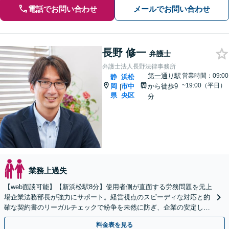
電話でお問い合わせ
メールでお問い合わせ
長野 修一
弁護士
弁護士法人長野法律事務所
第一通り駅
営業時間：09:00
静
浜松
~19:00（平日）
岡
市中
から徒歩9
|
県
央区
分
業務上過失
【web面談可能】【新浜松駅8分】使用者側が直面する労務問題を元上
場企業法務部長が強力にサポート。経営視点のスピーディな対応と的
確な契約書のリーガルチェックで紛争を未然に防ぎ、企業の安定した
成長を法務面からしっかりと後押しいたします。
料金表を見る