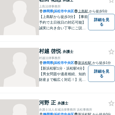
弁護士
法律家として、皆さまの不安
上島法律事務所
を安心に変えます【全国対
静岡県
浜松市中央区
上島駅
から徒歩5分
|
応】
【上島駅から徒歩3分】【事前
詳細を見
予約で土日祝日の対応可能】
る
誠実に向き合い丁寧にご説明
します。
村越 啓悦
弁護士
村越法律事務所
静岡県
浜松市中央区
新浜松駅
から徒歩1分
|
【新浜松駅1分・浜松駅4分】
詳細を見
【男女問題や遺産相続、知的
る
財産まで幅広く対応！】元裁
判官のキャリアを生かし 「皆
様の納得のいく裁判の進め
方」 をご提案します。依頼者
河野 正
様との信頼関係を第一に、事
弁護士
件解決を推敲してまいりま
弁護士法人名城法律事務所 浜松事務所
す。
静岡県
浜松市中央区
新浜松駅
から徒歩0分
|