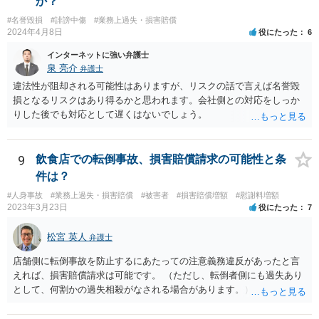
か？
す。 「労働者」であるといえる場合、20万円の違約金を予定する規
#名誉毀損
#誹謗中傷
#業務上過失・損害賠償
定は、労働基準法16条違反となります。したがって、「労働者」であ
2024年4月8日
役にたった
6
ると主張し、労働基準法16条を根拠に20万円の支払を拒むことは考え
られます（ただしその場合も、現実に発生した損害分を別途請求され
インターネットに強い弁護士
ることはあり得ます）。 また「労働者」であるといえる場合、研修
泉 亮介
弁護士
期間とはいえ業務として研修への参加が強制されているのであれば、
違法性が阻却される可能性はありますが、リスクの話で言えば名誉毀
研修期間分の報酬も請求できる可能性があります。すなわち、業務と
損となるリスクはあり得るかと思われます。会社側との対応をしっか
の関連性が認められる研修について、それが使用者の明示・黙示の指
りした後でも対応として遅くはないでしょう。
示に基づくもので、その参加が事実上強制されている場合には、労働
時間性が認められ、その分の対価となる賃金を請求し得ます。業務と
の関連性が薄くても労働時間性が認められる場合もあります。研修に
9
飲食店での転倒事故、損害賠償請求の可能性と条
労働時間性が認められる場合、少なくとも最低賃金分で計算した額を
件は？
請求することなどが考えられます。 これらのことは一般論であり、
本件にどうあてはまるのかは具体的な事情を詳しく聞かないと判断で
#人身事故
#業務上過失・損害賠償
#被害者
#損害賠償増額
#慰謝料増額
きないことですので、一度弁護士に相談されてもよいかと思います。
2023年3月23日
役にたった
7
松宮 英人
弁護士
店舗側に転倒事故を防止するにあたっての注意義務違反があったと言
えれば、損害賠償請求は可能です。 （ただし、転倒者側にも過失あり
として、何割かの過失相殺がなされる場合があります。） 注意義務違
反の有無は、当時の個別具体的な事情により判断されます。 例えば、
床材等の性質、清掃により濡れるなどしてどの程度滑りやすくなって