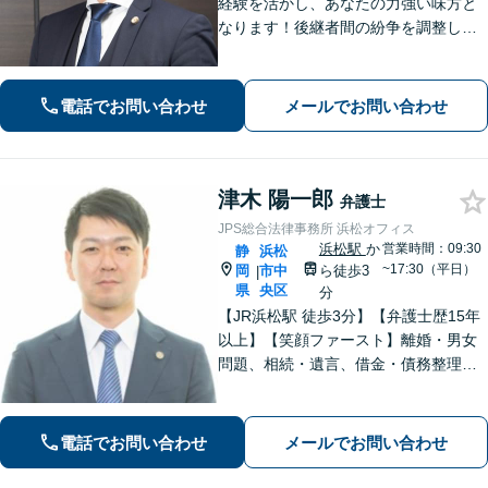
経験を活かし、あなたの力強い味方と
なります！後継者間の紛争を調整し、
円滑な事業承継をサポート「経営者に
関わる相続の経験豊富」親身な対応で
浜松の企業を支援します。医療／運送
電話でお問い合わせ
メールでお問い合わせ
／介護／建設ほか【休日・夜間相談
可】
津木 陽一郎
弁護士
JPS総合法律事務所 浜松オフィス
浜松駅
か
営業時間：09:30
静
浜松
~17:30（平日）
岡
市中
ら徒歩3
|
県
央区
分
【JR浜松駅 徒歩3分】【弁護士歴15年
以上】【笑顔ファースト】離婚・男女
問題、相続・遺言、借金・債務整理な
ど、お困りの場合はご相談ください。
依頼者さまが抱える不安を解消し、笑
顔で前を向いていただけるように全力
電話でお問い合わせ
メールでお問い合わせ
でサポートいたします。【初回面談無
料】