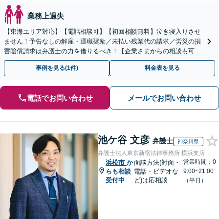
業務上過失
【東海エリア対応】【電話相談可】【初回相談無料】泣き寝入りさせ
ません！予告なしの解雇・退職奨励／未払い残業代の請求／労災の損
害賠償請求は弁護士の力を借りるべき！【企業さまからの相談も可】
従業員トラブルは、慎重な対処が必要です【完全個室】
事例を見る(1件)
料金表を見る
電話でお問い合わせ
メールでお問い合わせ
池ケ谷 文彦
弁護士
神奈川県
弁護士法人東京新宿法律事務所 横浜支店
営業時間：0
浜松市
か
面談方法(対面・
らも相談
電話・ビデオな
9:00~21:00
受付中
ど)は応相談
（平日）