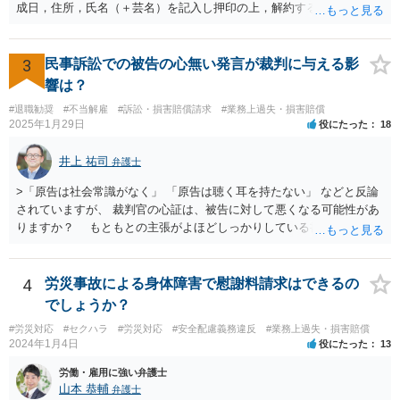
成日，住所，氏名（＋芸名）を記入し押印の上，解約する旨を伝える
内容を記載してください。 ＞私のような場合は損害賠償を請求される
ようなことはありますでしょうか？ 【回答】 特にないと思われます
が，仮に請求された場合はそれが「損害」に該当するのか検討するこ
3
民事訴訟での被告の心無い発言が裁判に与える影
とになります。 ＞また、事務所をやめる際、「退所後しばらく芸能活
響は？
動禁止」「活動するなら名前を変える」ことを事務所側から要求され
#退職勧奨
#不当解雇
#訴訟・損害賠償請求
#業務上過失・損害賠償
たという事例を聞いたことがあります。所属する際にいただいた契約
2025年1月29日
役にたった
18
書にはそのようなことは書いていないのですが、仮にこれらを要求さ
れた場合には断ることは可能なのでしょうか？ 【回答】 契約書に記載
井上 祐司
弁護士
がないのであれば，断ることができる可能性があります。 もし上記の
ような要求をされた場合は，その根拠を明示してもらってください。
>「原告は社会常識がなく」 「原告は聴く耳を持たない」 などと反論
されていますが、 裁判官の心証は、被告に対して悪くなる可能性があ
りますか？ もともとの主張がよほどしっかりしている書面でなけれ
ば、一般的に心証は悪くなるだろうと思います。 ただし、最終的な
勝ち負けは、法律構成に必要な事実の主張と証拠の的確さに尽きま
す。その意味では「無益的記載事項」です。 法律的に全く意味がな
4
労災事故による身体障害で慰謝料請求はできるの
い主張で、過度に攻撃的な文章ですから、少なくとも記載する必要は
でしょうか？
全くない事項です。 こういったことが記載された場合には、完全ス
#労災対応
#セクハラ
#労災対応
#安全配慮義務違反
#業務上過失・損害賠償
ルーする方が印象はよいのが普通です。
2024年1月4日
役にたった
13
労働・雇用に強い弁護士
山本 恭輔
弁護士