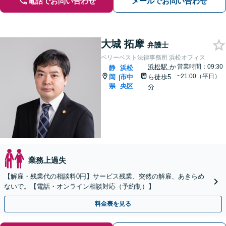
電話でお問い合わせ
メールでお問い合わせ
大城 拓摩
弁護士
ベリーベスト法律事務所 浜松オフィス
浜松駅
か
営業時間：09:30
静
浜松
~21:00（平日）
岡
市中
ら徒歩5
|
県
央区
分
業務上過失
【解雇・残業代の相談料0円】サービス残業、突然の解雇、あきらめ
ないで。【電話・オンライン相談対応（予約制）】
料金表を見る