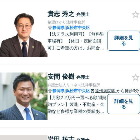
貴志 秀之
弁護士
希望ひかり法律事務所
静岡県
浜松市中央区
|
【法テラス利用可】【無料駐
詳細を見
車場有】 【休日・夜間面談
る
可】ご希望の方は、お問合せ
時にご相談ください。 ◆個人
の負債整理は、初回1時間相談
料無料◆
安間 俊樹
弁護士
弁護士法人リコネス法律事務所
静岡県
浜松市中央区
遠州病院駅
から徒歩3分
|
【月額2.2万円〜選べる顧問契
詳細を見
約プラン】製造・不動産・金
る
融など多様な業種の実績あ
り！正しいステップで会社経
営を側面支援します【他士業
と連携】各分野に強い弁護士
岩田 祐志
チームが365日対応！身近な