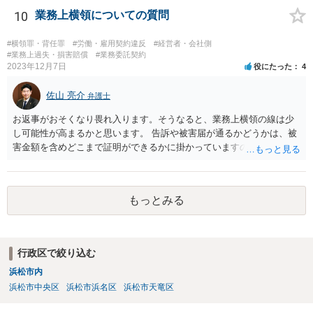
いたか（清掃の仕方）、当日の天候、店内の混雑具合や客の動線、店
10
業務上横領についての質問
員による注意喚起の有無、過去に同様の事故があったか否か…などな
ど、様々な要素を見ていく必要があります。 一度弁護士にご相談され
#横領罪・背任罪
#労働・雇用契約違反
#経営者・会社側
ることをオススメします。 なお、治療費も損害賠償に含まれますが、
#業務上過失・損害賠償
#業務委託契約
2023年12月7日
役にたった
4
慰謝料など、具体的な損害賠償算定の仕方についても、ご相談なさる
とよいと思います。 お大事になさってください。
佐山 亮介
弁護士
お返事がおそくなり畏れ入ります。そうなると、業務上横領の線は少
し可能性が高まるかと思います。 告訴や被害届が通るかどうかは、被
害金額を含めどこまで証明ができるかに掛かっていますので、一度直
接面談等で資料を交えながらご相談されることをおすすめします。
もっとみる
行政区で絞り込む
浜松市内
浜松市中央区
浜松市浜名区
浜松市天竜区