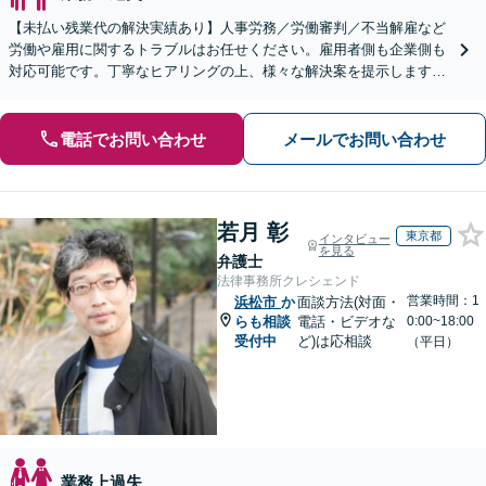
【未払い残業代の解決実績あり】人事労務／労働審判／不当解雇など
労働や雇用に関するトラブルはお任せください。雇用者側も企業側も
対応可能です。丁寧なヒアリングの上、様々な解決案を提示します
【ビデオ面談OK】【御器所駅／桜山駅徒歩14分】
電話でお問い合わせ
メールでお問い合わせ
若月 彰
東京都
インタビュー
を見る
弁護士
法律事務所クレシェンド
営業時間：1
浜松市
か
面談方法(対面・
らも相談
電話・ビデオな
0:00~18:00
受付中
ど)は応相談
（平日）
業務上過失