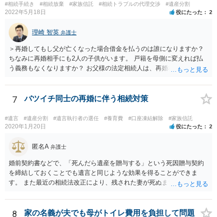
#相続手続き
#相続放棄
#家族信託
#相続トラブルの代理交渉
#遺産分割
2022年5月18日
役にたった
2
理崎 智英
弁護士
＞再婚してもし父が亡くなった場合借金を払うのは誰になりますか？
ちなみに再婚相手にも2人の子供がいます。 戸籍を母側に変えれば払
う義務もなくなりますか？ お父様の法定相続人は、再婚相手とご相談
者様なので、お父様の借金はご相談者様も相続することになります。
戸籍がどこにあるのかは関係ありません。 ただし、お父様が亡くなっ
たことを知ってから３か月以内に家庭裁判所にて「相続放棄」の手続
7
バツイチ同士の再婚に伴う相続対策
をすれば、ご相談者様はお父様の借金は相続しません。
#遺言
#遺産分割
#遺言執行者の選任
#養育費
#口座凍結解除
#家族信託
2020年1月20日
役にたった
2
匿名A
弁護士
婚前契約書などで、「死んだら遺産を贈与する」という死因贈与契約
を締結しておくことでも遺言と同じような効果を得ることができま
す。 また最近の相続法改正により、残された妻が死ぬまで家に住み続
けられる権利として「配偶者居住権」という制度が設けられましたの
で、その制度を活用する方法も考えられます。 もし契約書の作成まで
視野に入れておられる場合は、お近くの弁護士、できれば相続に強い
8
家の名義が夫でも母がトイレ費用を負担して問題