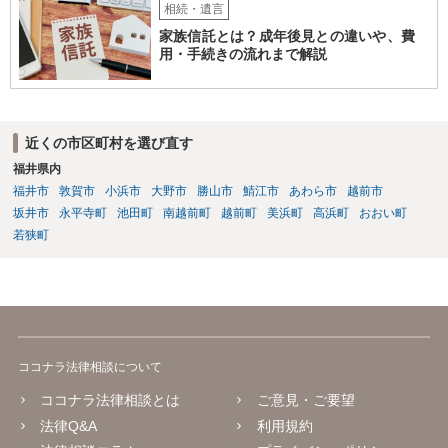
相続・遺言
家族信託とは？成年後見との違いや、費
用・手続きの流れまで解説
近くの市区町村を選び直す
福井県内
福井市
敦賀市
小浜市
大野市
勝山市
鯖江市
あわら市
越前市
坂井市
永平寺町
池田町
南越前町
越前町
美浜町
高浜町
おおい町
若狭町
ココナラ法律相談について
ココナラ法律相談とは
ご意見・ご要望
法律Q&A
利用規約