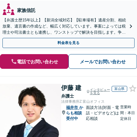
家族信託
【弁護士歴15年以上】【新潟全域対応】【駐車場有】遺産分割、相続
放棄、遺言書の作成など、幅広く対応しています。事案によっては税
理士や司法書士とも連携し、ワンストップで解決を目指します。争い
を防ぐためにもぜひご相談ください。【分割払い可】
料金表を見る
電話でお問い合わせ
メールでお問い合わせ
伊藤 建
富山県
インタビュー
を見る
弁護士
法律事務所Z 富山オフィス
営業時
福井市
か
面談方法(対面・電
らも相談
話・ビデオなど)は
間：本日
受付中
応相談
定休日