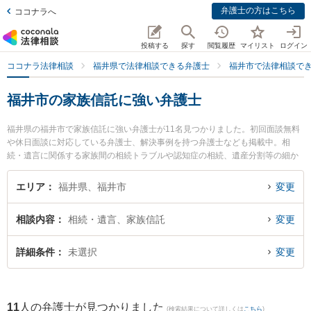
弁護士の方はこちら
ココナラへ
投稿する
探す
閲覧履歴
マイリスト
ログイン
ココナラ法律相談
福井県で法律相談できる弁護士
福井市で法律相談で
福井市の家族信託に強い弁護士
福井県の福井市で家族信託に強い弁護士が11名見つかりました。初回面談無料
や休日面談に対応している弁護士、解決事例を持つ弁護士なども掲載中。相
続・遺言に関係する家族間の相続トラブルや認知症の相続、遺産分割等の細か
な分野での絞り込み検索もでき便利です。特に勝見法律事務所の勝見 泰斗弁護
士や弁護士法人ふくい総合法律事務所の小前田 宙弁護士、二の宮法律事務所の
エリア
福井県、福井市
変更
河野 哲弁護士のプロフィール情報や弁護士費用、強みなどが注目されていま
す。『福井市で土日や夜間に発生した家族信託のトラブルを今すぐに弁護士に
相談内容
相続・遺言、家族信託
変更
相談したい』『家族信託のトラブル解決の実績豊富な近くの弁護士を検索した
い』『初回相談無料で家族信託を法律相談できる福井市内の弁護士に相談予約
したい』などでお困りの相談者さんにおすすめです。
詳細条件
未選択
変更
11
人の弁護士が見つかりました
(検索結果について詳しくは
こちら
)