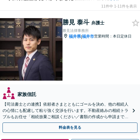
11件中 1-11件を表示
勝見 泰斗
弁護士
勝見法律事務所
福井県
福井市
営業時間：本日定休日
|
家族信託
【司法書士との連携】依頼者さまとともにゴールを決め、他の相続人
の心情にも配慮して粘り強く交渉を行います。不動産絡みの相続トラ
ブルもお任せ「相続放棄ご相談ください／書類の作成から申請まで一
貫サポート」【休日・夜間相談可】
料金表を見る