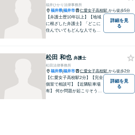
金体系】法律トラブルでお悩
福井ひかり法律事務所
むの方は、お気軽にご相談く
福井県
福井市
仁愛女子高校駅
から徒歩5分
|
ださい。
【弁護士歴10年以上】【地域
詳細を見
に根ざした弁護士】「どこに
る
住んでいてもどんな人でも等
しく最高の法的なサービスが
受けられる社会を作りた
い。」が理念です。【英語／
松田 和也
中国語対応】大都市に負けな
弁護士
い質と幅の法的なサービスを
松田法律事務所
提供することを目指していま
福井県
福井市
仁愛女子高校駅
から徒歩2分
|
す。
【仁愛女子高校駅2分】【完全
詳細を見
個室で相談可】【近隣駐車場
る
有】 何か問題が起こりそうと
感じた時、何か問題を抱えて
しまった時、「これは法律に
関係してくるのかな？」と疑
問に思ったときには、迷わず
すぐにご相談ください。一緒
に解決の方法を考えましょ