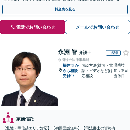
活などどのようなお悩みもご相談ください【駐車場あり】
料金表を見る
電話でお問い合わせ
メールでお問い合わせ
永淵 智
弁護士
山梨県
永淵総合法律事務所
営業時
福井市
か
面談方法(対面・電
らも相談
話・ビデオなど)は
間：本日
受付中
応相談
定休日
家族信託
【北陸・甲信越エリア対応】【初回面談無料】【司法書士の資格有