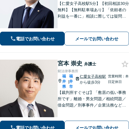
【仁愛女子高校駅5分】【初回相談30分
無料】【無料駐車場あり】「依頼者の
利益を一番に」相談に際しては疑問に
答えるだけでなく、プラスアルファで
何かを持ち帰っていただきたいと考え
ております。企業法務/債権回収/離婚問
電話でお問い合わせ
メールでお問い合わせ
題【当日・夜間・土日対応可（要相
談）】
宮本 崇史
弁護士
剱法律事務所
福
福
仁愛女子高校駅
営業時間：本
井
井
|
日定休日
から徒歩3分
県
市
【裁判所すぐそば】「敷居の低い事務
所です」離婚・男女問題／相続問題／
借金問題／刑事事件／企業法務など、
個人・法人問わずさまざまな事案に対
応可。依頼者さまのご希望を叶えられ
るよう尽力いたします【法テラス利用
電話でお問い合わせ
メールでお問い合わせ