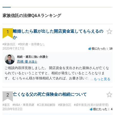
家族信託の法律Q&Aランキング
1
離婚したら親が出した開店資金返してもらえるの
か
#家族信託
#契約書・借用書なし
2020年7月17日
役にたった
18
相続・遺言に強い弁護士
髙橋 優
弁護士
ご相談内容拝見致しました。 開店資金を支出された親御さんが亡くな
られているということですと、相続が発生しているところとなりま
す。 むぅちゃん様が単独相続人であれば、お書き頂いたような方法で
ご主人に書面を書いてもらうことで対応は可能かと思います。 他にも
相続人おられるということであれば、他の相続人との協議が必要とな
るところです。 また、当該点とは別にご主人から貸付ではなく贈与で
2
亡くなる父の死亡保険金の相続について
あると主張される可能性がございます。 その場合には、貸付であるこ
とを伺わせる事情をどれだけ積み重ねることが出来るか、というとこ
#遺言
#M&A・事業承継
#口座凍結解除
#家族信託
#成年後見(生前の財産管理)
ろとなります。 返済の事実や、返済を約束するメール等です。 金額の
2019年9月2日
役にたった
4
大きさや状況を考えると、一つ一つの問題を解決し、万が一に備えて