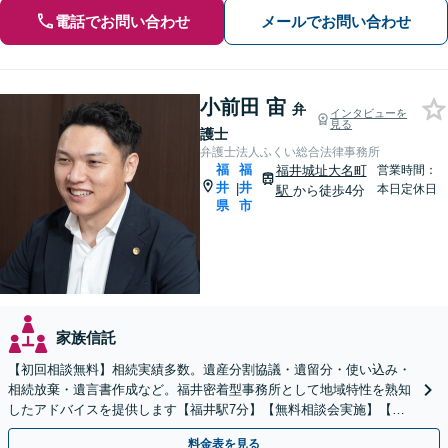
電話でお問い合わせ
メールでお問い合わせ
小前田 宙
弁
インタビューを
見る
護士
弁護士法人ふくい総合法律事務所
福
福
福井城址大名町
営業時間：
井
井
|
本日定休日
駅
から徒歩4分
県
市
家族信託
【初回相談無料】相続実績多数。遺産分割協議・遺留分・使い込み・
相続放棄・遺言書作成など。福井密着型事務所として地域特性を熟知
したアドバイスを提供します【福井駅7分】【無料相談会実施】【完
全個室で対応】
料金表を見る