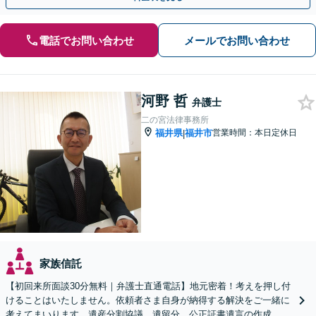
電話でお問い合わせ
メールでお問い合わせ
河野 哲
弁護士
二の宮法律事務所
福井県
福井市
営業時間：本日定休日
|
家族信託
【初回来所面談30分無料｜弁護士直通電話】地元密着！考えを押し付
けることはいたしません。依頼者さま自身が納得する解決をご一緒に
考えてまいります。遺産分割協議、遺留分、公正証書遺言の作成、終