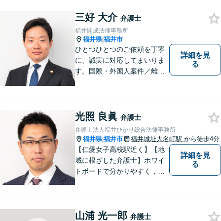
三好 大介
弁護士
福井開成法律事務所
福井県
福井市
|
ひとつひとつのご依頼を丁寧
詳細を見
に、誠実に対応してまいりま
る
す。国際・外国人案件／離
婚・男女問題／インターネッ
ト関連問題／企業法務・顧問
弁護士／借金／相続／交通事
故／刑事弁護・犯罪被害者な
光照 良眞
弁護士
ど、幅広く対応可能。お気軽
弁護士法人福井ひかり総合法律事務所
にご相談ください。
福井県
福井市
福井城址大名町駅
から徒歩4分
|
【仁愛女子高校駅近く】【地
詳細を見
域に根ざした弁護士】ホワイ
る
トボードで分かりやすく，納
得と安心をご提供します。企
業法務／労働問題／交通事故
／相続問題／離婚問題など、
山浦 光一郎
幅広く対応可能。【明確な料
弁護士