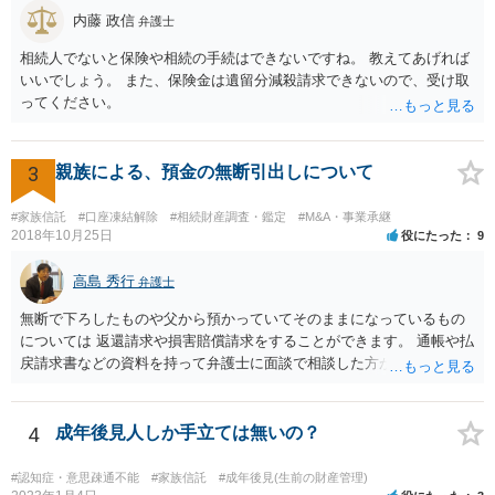
おく方が宜しいかと思います。 緊急という訳ではないかと思います
内藤 政信
弁護士
が、事前準備が早い方が有効な手段が増える傾向にありますので、早
相続人でないと保険や相続の手続はできないですね。 教えてあげれば
目に弁護士を入れられることを御検討頂くと良いかと思います。
いいでしょう。 また、保険金は遺留分減殺請求できないので、受け取
ってください。
3
親族による、預金の無断引出しについて
#家族信託
#口座凍結解除
#相続財産調査・鑑定
#M&A・事業承継
2018年10月25日
役にたった
9
高島 秀行
弁護士
無断で下ろしたものや父から預かっていてそのままになっているもの
については 返還請求や損害賠償請求をすることができます。 通帳や払
戻請求書などの資料を持って弁護士に面談で相談した方がよいと思い
ます。
4
成年後見人しか手立ては無いの？
#認知症・意思疎通不能
#家族信託
#成年後見(生前の財産管理)