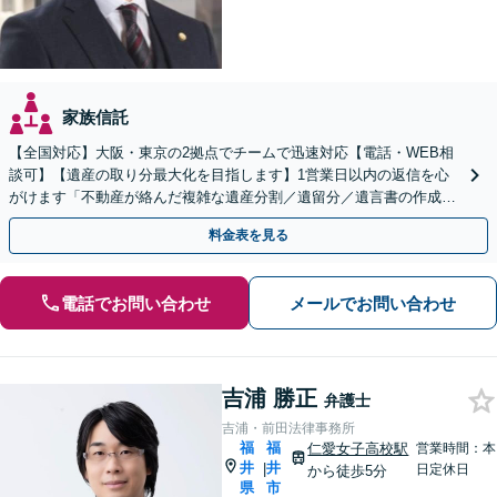
家族信託
【全国対応】大阪・東京の2拠点でチームで迅速対応【電話・WEB相
談可】【遺産の取り分最大化を目指します】1営業日以内の返信を心
がけます「不動産が絡んだ複雑な遺産分割／遺留分／遺言書の作成・
執行／事業承継など、お任せください」【休日相談あり】
料金表を見る
電話でお問い合わせ
メールでお問い合わせ
吉浦 勝正
弁護士
吉浦・前田法律事務所
福
福
仁愛女子高校駅
営業時間：本
井
井
|
日定休日
から徒歩5分
県
市