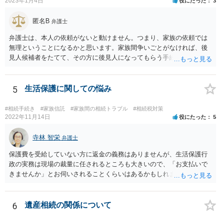
2023年1月4日
役にたった
3
匿名B
弁護士
弁護士は、本人の依頼がないと動けません。つまり、家族の依頼では
無理ということになるかと思います。家族間争いごとがなければ、後
見人候補者をたてて、その方に後見人になってもらう手続をすすめた
ほうが、今後もいろいろやりやすくなると思います。
5
生活保護に関しての悩み
#相続手続き
#家族信託
#家族間の相続トラブル
#相続税対策
2022年11月14日
役にたった
5
寺林 智栄
弁護士
保護費を受給していない方に返金の義務はありませんが、生活保護行
政の実務は現場の裁量に任されるところも大きいので、「お支払いで
きませんか」とお伺いされることくらいはあるかもしれません。 通報
するかどうかは、あなたとお父さんの妹さんとの関係などを総合的に
考えてご判断いただくのが良いと思います。
6
遺産相続の関係について