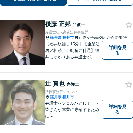
可】【完全個室】【夜間・休日面談】
後藤 正邦
弁護士
弁護士法人高志法律事務所
福井県
福井市
仁愛女子高校駅
から徒歩4分
|
【福井駅徒歩15分】【企業法
詳細を見
務／相続／不動産に精通】福
る
井にゆかりある弁護士が、皆
様の抱える問題に誠心誠意取
り組みます。公正な社会を目
指します。ぜひお気軽にご相
辻 真也
談ください。【著書多数】
弁護士
法律事務所シェルパ
福井県
福井市
|
弁護士をシェルパとして ～
詳細を見
皆さんが本業に専念するため
る
に～