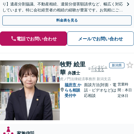
り】遺産分割協議、不動産相続、遺留分侵害額請求など、幅広く対応
しています。特に会社経営者の相続の経験が豊富です。お気軽にご相
談ください。【休日・夜間面談可】【オンライン面談可】
料金表を見る
電話でお問い合わせ
メールでお問い合わせ
牧野 絵里
新潟県
インタビュ
ーを見る
華
弁護士
虎ノ門法律経済事務所 新潟支店
営業時
福井市
か
面談方法(対面・電
らも相談
話・ビデオなど)は
間：本日
受付中
応相談
定休日
家族信託