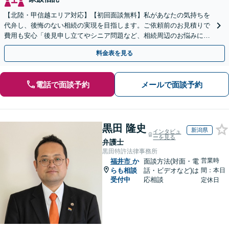
【北陸・甲信越エリア対応】【初回面談無料】私があなたの気持ちを
代弁し、後悔のない相続の実現を目指します。ご依頼前のお見積りで
費用も安心「後見申し立てやシニア問題など、相続周辺のお悩みにも
対処可能」【WEB面談対応】
料金表を見る
電話で面談予約
メールで面談予約
黒田 隆史
新潟県
インタビュ
ーを見る
弁護士
黒田特許法律事務所
営業時
福井市
か
面談方法(対面・電
らも相談
話・ビデオなど)は
間：本日
受付中
応相談
定休日