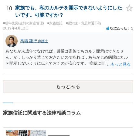
10
家族でも、私のカルテを開示できないようにした
いです。可能ですか？
#成年後見(生前の財産管理)
#家族信託
#認知症・意思疎通不能
2019年4月12日
役にたった
1
馬場 龍行
弁護士
あなたが未成年でなければ，普通は家族でもカルテ開示はできませ
ん。が，しっかり禁じておきたいのであれば，あらかじめ病院にカル
テ開示しないように伝えておくのが安心です。 病院に開示しないよう
に伝える書面を作ることはできますが，それがなくても開示はされる
可能性は低いのでコストパフォーマンスとしてはどうかなという感じ
がします。
もっとみる
家族信託に関連する法律相談コラム