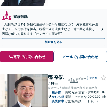
家族信託
【初回相談無料】多額な遺産や不公平な相続などに、経験豊富な弁護
士がチームで事件を担当。税理士や司法書士など、他士業と連携し、
円滑な解決を図ります【オンライン面談可】
料金表を見る
電話でお問い合わせ
メールでお問い合わせ
都 裕記
東京都
インタビュー
を見る
弁護士
弁護士法人新都法律事務所 東京事務所
営業時間：09:
福井市
面談方法(対面・
からも相
電話・ビデオな
00~19:00（土
談受付中
ど)は応相談
日祝日）