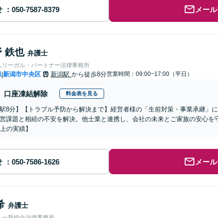
せ
メール
 鉄也
弁護士
人リーガル・パートナー法律事務所
県
新潟市中央区
新潟駅
から徒歩8分
営業時間：09:00~17:00（平日）
|
口座凍結解除
料金表を見る
駅8分】【トラブル予防から解決まで】経営者様の「生前対策・事業承継」に
営課題と相続の不安を解決。他士業と連携し、会社の未来とご家族の安心を
以上の実績】
せ
メール
希
弁護士
人一新総合法律事務所