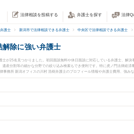
法律相談を投稿する
弁護士を探す
法律Q
弁護士
新潟市で法律相談できる弁護士
中央区で法律相談できる弁護士
結解除に強い弁護士
護士が25名見つかりました。初回面談無料や休日面談に対応している弁護士、解決
、遺産分割等の細かな分野での絞り込み検索もでき便利です。特に虎ノ門法律経済事
法律事務所 新潟オフィスの川村 浩樹弁護士のプロフィール情報や弁護士費用、強み
すぐに弁護士に相談したい』『口座凍結解除のトラブル解決の実績豊富な近くの弁
相談予約したい』などでお困りの相談者さんにおすすめです。