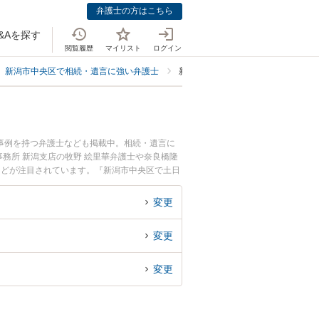
弁護士の方はこちら
&Aを探す
閲覧履歴
マイリスト
ログイン
新潟市中央区で相続・遺言に強い弁護士
新潟市中央区で口座凍結解除に強い
事例を持つ弁護士なども掲載中。相続・遺言に
務所 新潟支店の牧野 絵里華弁護士や奈良橋隆
などが注目されています。『新潟市中央区で土日
護士を検索したい』『初回相談無料で口座凍結解
変更
変更
変更