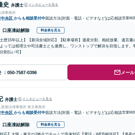
隆史
弁護士
インタビューを見る
法律事務所
市中央区
からも相談受付中
面談方法(対面・電話・ビデオなど)は応相談
営業時間
口座凍結解除
料金表を見る
士歴15年以上】【新潟全域対応】【駐車場有】遺産分割、相続放棄、遺言書
よっては税理士や司法書士とも連携し、ワンストップで解決を目指します。
分割払い可】
せ
メール
記
弁護士
インタビューを見る
人新都法律事務所 東京事務所
市中央区
からも相談受付中
面談方法(対面・電話・ビデオなど)は応相談
営業時間
口座凍結解除
料金表を見る
対応】大阪・東京の2拠点でチームで迅速対応【電話・WEB相談可】【遺産