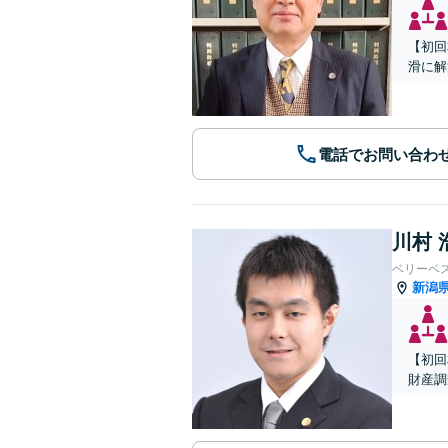
【初回
滑に解
電話でお問い合わ
川村 
ベリーベ
新潟
【初回
財産調