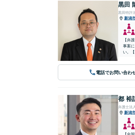
黒田 
黒田特許
新潟
【弁護
事案に
い。【
電話でお問い合わ
都 裕
弁護士法
新潟
【全国