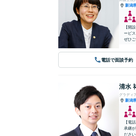
新潟
【開設
ービス
ぜひご
電話で面談予約
清水 
グラディ
新潟
【電話
承継が
ださい