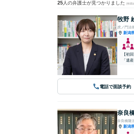
25
人の弁護士が見つかりました
(検索
牧野 
虎ノ門法
新潟
【初回
「遺産
電話で面談予約
奈良橋
奈良橋隆
新潟