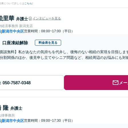
結果について詳しくは
こちら
)
絵里華
弁護士
インタビューを見る
律経済事務所 新潟支店
県
新潟市中央区
営業時間：08:00~17:00（平日）
|
口座凍結解除
料金表を見る
面談無料】私があなたの気持ちを代弁し、後悔のない相続の実現を目指しま
分割関係のほか、後見申し立てやシニア問題など、相続周辺のお悩みにも対処
メー
 隆
弁護士
法律事務所
県
新潟市中央区
営業時間：09:00~17:30（平日）
|