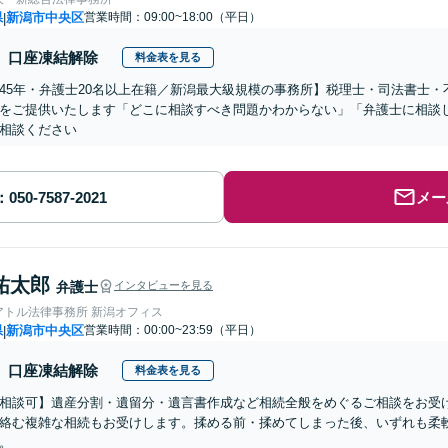
県
新潟市中央区
営業時間：09:00~18:00（平日）
|
口座凍結解除
料金表を見る
45年・弁護士20名以上在籍／新潟最大級規模の事務所】税理士・司法書士
をご提供いたします「どこに相談すべき問題かわからない」「弁護士に相談
相談ください
メー
祐太郎
弁護士
インタビューを見る
アトル法律事務所 新潟オフィス
県
新潟市中央区
営業時間：00:00~23:59（平日）
|
口座凍結解除
料金表を見る
相談可】遺産分割・遺留分・遺言書作成など相続全般をめぐるご相談をお受
絡む複雑な相続もお受けします。揉める前・揉めてしまった後、いずれも柔
。