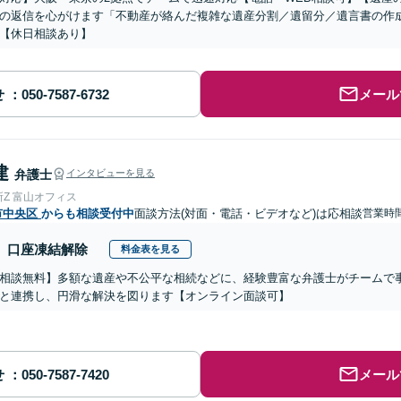
の返信を心がけます「不動産が絡んだ複雑な遺産分割／遺留分／遺言書の作
【休日相談あり】
せ
メール
建
弁護士
インタビューを見る
Z 富山オフィス
市中央区
からも相談受付中
面談方法(対面・電話・ビデオなど)は応相談
営業時間
口座凍結解除
料金表を見る
相談無料】多額な遺産や不公平な相続などに、経験豊富な弁護士がチームで
と連携し、円滑な解決を図ります【オンライン面談可】
せ
メール