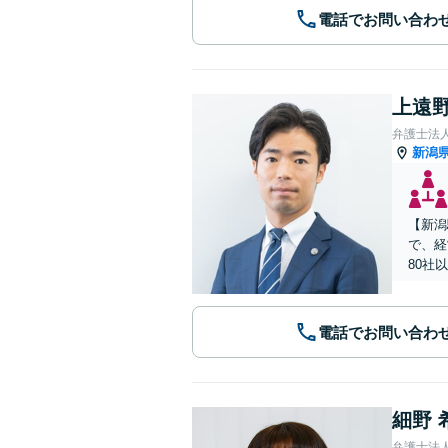
電話でお問い合わ
上遠野
弁護士法
新潟
【新潟
で、経
80社
電話でお問い合わ
細野 
弁護士法