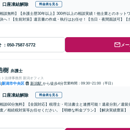
口座凍結解除
料金表を見る
相談無料】【弁護士歴30年以上】300件以上の相談実績！他士業とのネット
決へ！【生前対策】遺言書の作成・執行はお任せ！【当日・夜間面談可】【
せ
メー
浩樹
弁護士
スト法律事務所 新潟オフィス
県
新潟市中央区
新潟駅
から徒歩4分
営業時間：09:30~21:00（平日）
|
口座凍結解除
料金表を見る
相談60分無料】【全国対応】税理士・司法書士と連携可能！遺産分割／遺留
査／相続税対策等お任せください。【明瞭な料金プラン】【解決実績豊富】