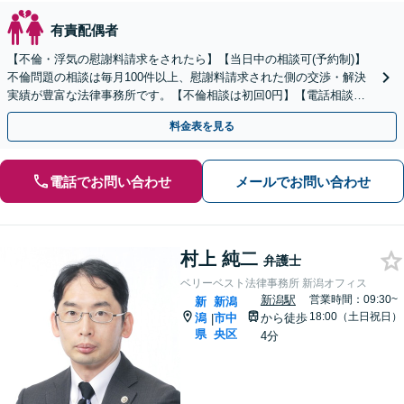
有責配偶者
【不倫・浮気の慰謝料請求をされたら】【当日中の相談可(予約制)】
不倫問題の相談は毎月100件以上、慰謝料請求された側の交渉・解決
実績が豊富な法律事務所です。【不倫相談は初回0円】【電話相談で
ご契約まで対応可/来所不要】
料金表を見る
電話でお問い合わせ
メールでお問い合わせ
村上 純二
弁護士
ベリーベスト法律事務所 新潟オフィス
新潟駅
営業時間：09:30~
新
新潟
18:00（土日祝日）
潟
市中
から徒歩
|
県
央区
4分