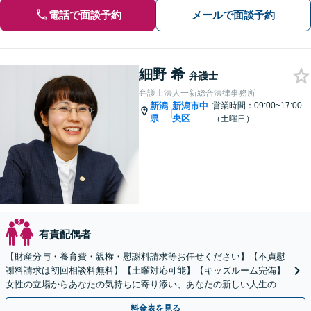
電話で面談予約
メールで面談予約
細野 希
弁護士
弁護士法人一新総合法律事務所
新潟
新潟市中
営業時間：09:00~17:00
|
県
央区
（土曜日）
有責配偶者
【財産分与・養育費・親権・慰謝料請求等お任せください】【不貞慰
謝料請求は初回相談料無料】【土曜対応可能】【キッズルーム完備】
女性の立場からあなたの気持ちに寄り添い、あなたの新しい人生のス
タートを全力でサポートいたします！
料金表を見る