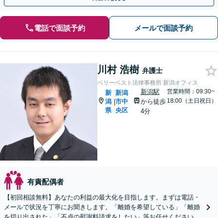
電話で面談予約
メールで面談予約
川村 浩樹
弁護士
ベリーベスト法律事務所 新潟オフィス
新潟駅
営業時間：09:30~
新
新潟
18:00（土日祝日）
潟
市中
から徒歩
|
県
央区
4分
有責配偶者
【初回相談無料】あなたの利益の最大化を目指します。まずは電話・
メールで状況を丁寧にお聞きします。「離婚を希望している」「離婚
を切り出された」「不貞の慰謝料請求をしたい」等お任せください。