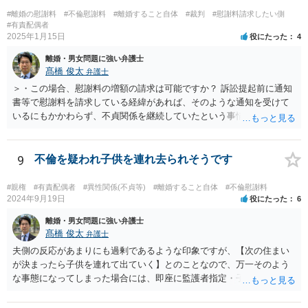
#離婚の慰謝料
#不倫慰謝料
#離婚すること自体
#裁判
#慰謝料請求したい側
#有責配偶者
2025年1月15日
役にたった
4
離婚・男女問題に強い弁護士
髙橋 俊太
弁護士
＞・この場合、慰謝料の増額の請求は可能ですか？ 訴訟提起前に通知
書等で慰謝料を請求している経緯があれば、そのような通知を受けて
いるにもかかわらず、不貞関係を継続していたという事情は悪質性を
基礎付けるものであり、増額事由になり得ます。そのような判断をし
ている裁判例もありますので、担当弁護士に確認してみるとよいでし
ょう。 ＞・この事実が何か今回の裁判に影響することはあるのでしょ
9
不倫を疑われ子供を連れ去られそうです
うか？ 提訴時に請求している慰謝料額がいくらであるかにもよります
が、不貞が継続している事実自体は、上記のとおり増額事由になり得
#親権
#有責配偶者
#異性関係(不貞等)
#離婚すること自体
#不倫慰謝料
るので、請求を拡張するか、現状の請求額が認容されやすいように今
2024年9月19日
役にたった
6
後の攻防で主張立証していくことになるでしょう。方針について、担
離婚・男女問題に強い弁護士
当弁護士とよく相談してみるとよいと思います。
髙橋 俊太
弁護士
夫側の反応があまりにも過剰であるような印象ですが、【次の住まい
が決まったら子供を連れて出ていく】とのことなので、万一そのよう
な事態になってしまった場合には、即座に監護者指定・子の引渡しの
手続をとる必要がありますので、事前に心構えはしておいた方がよい
でしょう。 親権者や監護者の指定が争いになる場合、現在の実務では