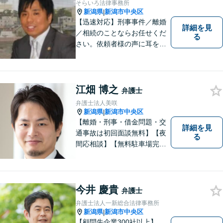
そらいろ法律事務所
新潟県
新潟市中央区
|
【迅速対応】刑事事件／離婚
詳細を見
／相続のことならお任せくだ
る
さい。依頼者様の声に耳を傾
けることがモットーです。い
つでもあなたの味方となり、
解決へと導きます。お困りご
とはすぐにご相談ください。
江畑 博之
弁護士
弁護士法人美咲
新潟県
新潟市中央区
|
【離婚・刑事・借金問題・交
詳細を見
通事故は初回面談無料】【夜
る
間応相談】【無料駐車場完
備】明確かつリーズナブルな
料金をご提案。難しい法律用
語も丁寧に解説いたします。
個人の方も法人の方も、お気
今井 慶貴
弁護士
軽にご相談ください。
弁護士法人一新総合法律事務所
新潟県
新潟市中央区
|
【顧問先企業300社以上】