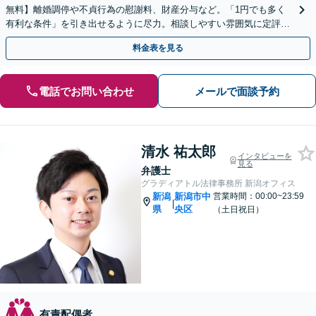
無料】離婚調停や不貞行為の慰謝料、財産分与など。「1円でも多く
有利な条件」を引き出せるように尽力。相談しやすい雰囲気に定評。
弱い立場の方の経済的な自立をサポート
料金表を見る
電話でお問い合わせ
メールで面談予約
清水 祐太郎
インタビューを
見る
弁護士
グラディアトル法律事務所 新潟オフィス
新潟
新潟市中
営業時間：00:00~23:59
|
県
央区
（土日祝日）
有責配偶者