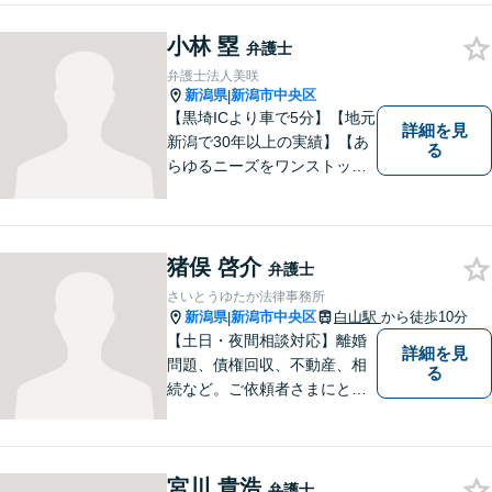
し、納得していただける解決
を目指します。まずはお気軽
小林 塁
弁護士
にご相談を！【著書多数！】
弁護士法人美咲
新潟県
新潟市中央区
|
【黒埼ICより車で5分】【地元
詳細を見
新潟で30年以上の実績】【あ
る
らゆるニーズをワンストップ
でサポート】依頼者の方々の
ご要望をしっかりと聞き、そ
れを実現できるよう、最大限
の努力をいたします。
猪俣 啓介
弁護士
さいとうゆたか法律事務所
新潟県
新潟市中央区
白山駅
から徒歩10分
|
【土日・夜間相談対応】離婚
詳細を見
問題、債権回収、不動産、相
る
続など。ご依頼者さまにとっ
てのベストは何かを常に考え
て全力でサポートいたしま
す。難しい専門用語は使わ
宮川 貴浩
ず、わかりやすくご説明しま
弁護士