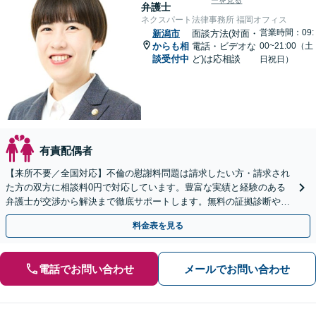
ーを見る
弁護士
ネクスパート法律事務所 福岡オフィス
営業時間：09:
新潟市
面談方法(対面・
からも相
電話・ビデオな
00~21:00（土
談受付中
ど)は応相談
日祝日）
有責配偶者
【来所不要／全国対応】不倫の慰謝料問題は請求したい方・請求され
た方の双方に相談料0円で対応しています。豊富な実績と経験のある
弁護士が交渉から解決まで徹底サポートします。無料の証拠診断や着
手金の返還保証もありますので安心してご相談ください。
料金表を見る
電話でお問い合わせ
メールでお問い合わせ