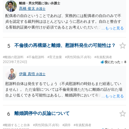
離婚・男女問題に強い弁護士
髙橋 俊太
弁護士
配偶者の自白ということであれば、実務的には配偶者の自白のみで不
貞を認定する裁判例はほとんどないように思われます。自白と整合す
る客観的証拠や裏付けが必須であるとお考えいただいた方がよいでし
ょう。
5
不倫後の再構築と離婚、慰謝料発生の可能性は？
#離婚の慰謝料
#不倫慰謝料
#育児放棄
#異性関係(不貞等)
#有責配偶者
2023年7月24日
役にたった
8
伊藤 真悟
弁護士
慰謝料自体は発生するでしょう（不貞慰謝料の時効もまだ経過してい
ません）。 ただ金額については不倫発覚後ただちに離婚の話が出た場
合より低くできる可能性はあるし、離婚調停において有責配偶者の主
張がなされて場合に離婚原因は不倫ではなく、夫の育児拒否だという
主張は考えられます。 養育費なども含めて一度弁護士に相談すること
を勧めます。
6
離婚調停中の反論について
#離婚すること自体
#異性関係(不貞等)
#調停
#有責配偶者