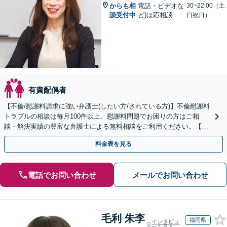
からも相
電話・ビデオな
30~22:00（土
談受付中
ど)は応相談
日祝日）
有責配偶者
【不倫/慰謝料請求に強い弁護士(したい方/されている方)】不倫慰謝料
トラブルの相談は毎月100件以上、慰謝料問題でお困りの方はご相
談・解決実績の豊富な弁護士による無料相談をご利用ください。【初
回相談０円(電話)】【全国対応】
料金表を見る
電話でお問い合わせ
メールでお問い合わせ
毛利 朱李
福岡県
インタビュ