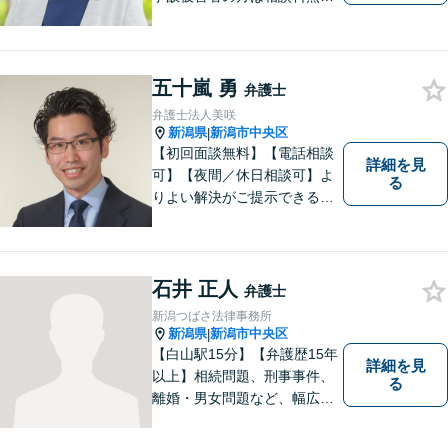
（弁護士費用特約利用の場合
は除く）】【土曜相談可】
「しんなら強い」弁護士にな
るため日々研鑽を積んでいま
五十嵐 勇
弁護士
す
弁護士法人美咲
新潟県
新潟市中央区
|
【初回面談無料】【電話相談
詳細を見
可】【夜間／休日相談可】よ
る
りよい解決がご提示できるよ
う、全力でサポートさせてい
ただきます。お困りの方は、
お気軽にご相談ください。
石井 正人
弁護士
新潟つばさ法律事務所
新潟県
新潟市中央区
|
【白山駅15分】【弁護歴15年
詳細を見
以上】相続問題、刑事事件、
る
離婚・男女問題など、幅広い
分野で実績多数！メリット・
デメリットをしっかりご説明