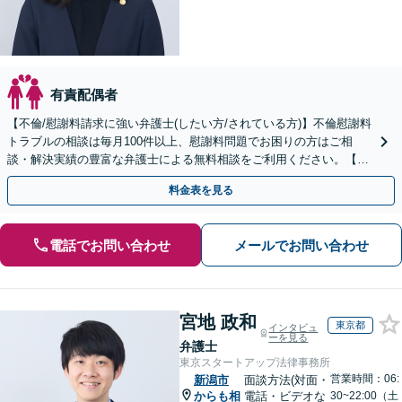
有責配偶者
【不倫/慰謝料請求に強い弁護士(したい方/されている方)】不倫慰謝料
トラブルの相談は毎月100件以上、慰謝料問題でお困りの方はご相
談・解決実績の豊富な弁護士による無料相談をご利用ください。【不
倫相談は初回0円】【全国対応】
料金表を見る
電話でお問い合わせ
メールでお問い合わせ
宮地 政和
東京都
インタビュ
ーを見る
弁護士
東京スタートアップ法律事務所
営業時間：06:
新潟市
面談方法(対面・
からも相
電話・ビデオな
30~22:00（土