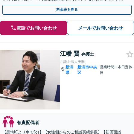
【リーズナブルな料金設定】
料金表を見る
電話でお問い合わせ
メールでお問い合わせ
江幡 賢
弁護士
弁護士法人美咲
新潟
新潟市中央
営業時間：本日定休
|
県
区
日
有責配偶者
【黒埼ICより車で5分】【女性側からのご相談実績多数】【初回面談