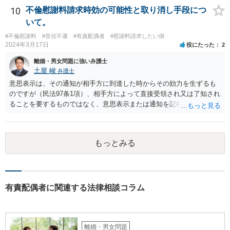
「主たる監護者が父母いずれか」という基準で判断されます。具体的
10
不倫慰謝料請求時効の可能性と取り消し手段につ
には、子が生まれてから現在に至るまで、産休・育休取得の有無、子
いて。
の衣食住の世話、子の傷病時の看病等、保育園や習い事への対応など
#不倫慰謝料
#音信不通
#有責配偶者
#慰謝料請求したい側
に関する具体的（中心的）監護実績をもとにして、他方配偶者と比較
2024年3月17日
役にたった
2
して、自分が主として子を監護してきた者であるかどうかが重要にな
ります。【子供の監護は平日休日含めて8割私です。】ということでは
離婚・男女問題に強い弁護士
あるのですが、上記のとおり、様々な具体的な事情を踏まえて検討す
土屋 峻
弁護士
る必要があるので、最寄りの弁護士などに個別に相談することをお勧
意思表示は、その通知が相手方に到達した時からその効力を生ずるも
めいたします。
のですが（民法97条1項）、相手方によって直接受領され又は了知され
ることを要するものではなく、意思表示または通知を記載した書面
が、相手方のいわゆる支配圏内に置かれることをもって足りると考え
られます（最判昭和43年12月17日）。したがって、相手方の支配圏内
に入っていれば（郵便受けに投函するなど。実際には配達証明などを
もっとみる
つけたほうがよいでしょう。）、時効の完成猶予の効果を享受できる
と考えます。 その結果、催告の時効完成猶予期間の6か月の間に訴訟
提起をすることで請求が可能となります。
有責配偶者に関連する法律相談コラム
離婚・男女問題