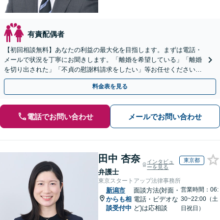
有責配偶者
【初回相談無料】あなたの利益の最大化を目指します。まずは電話・
メールで状況を丁寧にお聞きします。「離婚を希望している」「離婚
を切り出された」「不貞の慰謝料請求をしたい」等お任せください。
【リーズナブルな料金設定】
料金表を見る
電話でお問い合わせ
メールでお問い合わせ
田中 杏奈
東京都
インタビュ
ーを見る
弁護士
東京スタートアップ法律事務所
営業時間：06:
新潟市
面談方法(対面・
からも相
電話・ビデオな
30~22:00（土
談受付中
ど)は応相談
日祝日）