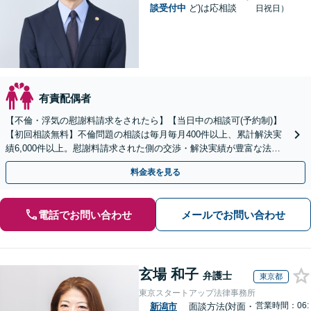
談受付中
ど)は応相談
日祝日）
有責配偶者
【不倫・浮気の慰謝料請求をされたら】【当日中の相談可(予約制)】
【初回相談無料】不倫問題の相談は毎月毎月400件以上、累計解決実
績6,000件以上。慰謝料請求された側の交渉・解決実績が豊富な法律
事務所です。
料金表を見る
電話でお問い合わせ
メールでお問い合わせ
玄場 和子
弁護士
東京都
東京スタートアップ法律事務所
営業時間：06:
新潟市
面談方法(対面・