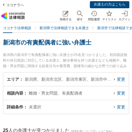
弁護士の方はこちら
ココナラへ
投稿する
探す
閲覧履歴
マイリスト
ログイン
ココナラ法律相談
新潟県で法律相談できる弁護士
新潟市で法律相談で
新潟市の有責配偶者に強い弁護士
新潟県の新潟市で有責配偶者に強い弁護士が25名見つかりました。初回面談無
料や休日面談に対応している弁護士、解決事例を持つ弁護士なども掲載中。離
婚・男女問題に関係する財産分与や養育費、親権等の細かな分野での絞り込み
検索もでき便利です。特に虎ノ門法律経済事務所 新潟支店の牧野 絵里華弁護士
や弁護士法人一新総合法律事務所の細野 希弁護士、ベリーベスト法律事務所 新
エリア
新潟県、新潟市北区、新潟市東区、新潟市中央区、新潟市江南区、新潟市秋葉区、新潟市南区、新潟市西区、新潟市西蒲区
変更
潟オフィスの川村 浩樹弁護士のプロフィール情報や弁護士費用、強みなどが注
目されています。『新潟市で土日や夜間に発生した有責配偶者のトラブルを今
相談内容
離婚・男女問題、有責配偶者
変更
すぐに弁護士に相談したい』『有責配偶者のトラブル解決の実績豊富な近くの
弁護士を検索したい』『初回相談無料で有責配偶者を法律相談できる新潟市内
の弁護士に相談予約したい』などでお困りの相談者さんにおすすめです。
詳細条件
未選択
変更
25
人の弁護士が見つかりました
(検索結果について詳しくは
こちら
)