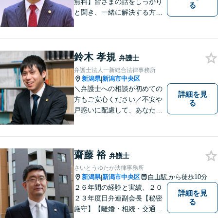
無料】皆さまの話をしっかり
る
と聞き、一緒に解決する方法
を探します。
鈴木 孝規
弁護士
弁護士法人一新総合法律事務所
新潟県
新潟市中央区
|
＼弁護士への相談が初めての
詳細を見
方もご安心ください／不安や
る
戸惑いに配慮して、あなたの
気持ちに寄り添いながら問題
の最善・最良の解決に尽力し
ます。【土曜相談可】【相
続・債務整理・不貞慰謝料は
齋藤 裕
弁護士
相談料初回無料】
さいとうゆたか法律事務所
新潟県
新潟市中央区
白山駅
から徒歩10分
|
２６年間の経験と実績、２０
詳細を見
２３年度日弁連副会長【秘密
る
厳守】【離婚・相続・交通事