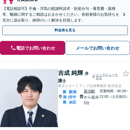
【電話相談可】不倫・浮気の慰謝料請求・財産分与・養育費・親権
等、離婚に関するご相談はおまかせください。依頼者様のお気持ちを
充分に汲み取り、納得のいく解決を目指します。
料金表を見る
電話でお問い合わせ
メールでお問い合わせ
吉成 純輝
弁
インタビューを
見る
護士
東京スタートアップ法律事務所 新潟支店
新潟駅
営業時間：06:30~
新
新潟
22:00（土日祝日）
潟
市中
から徒歩
|
県
央区
5分