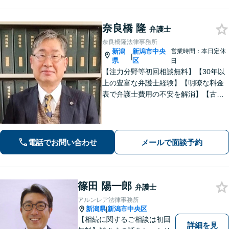
奈良橋 隆
弁護士
奈良橋隆法律事務所
新潟
新潟市中央
営業時間：本日定休
|
県
区
日
【注力分野等初回相談無料】【30年以
上の豊富な弁護士経験】【明瞭な料金
表で弁護士費用の不安を解消】【古町
地区・中央区役所徒歩２分】具体例に
基づき、簡潔に分かりやすくご説明い
たします。まずはご相談ください。
電話でお問い合わせ
メールで面談予約
篠田 陽一郎
弁護士
アルンレア法律事務所
新潟県
新潟市中央区
|
【相続に関するご相談は初回
詳細を見