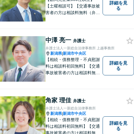
詳細を見
【土曜相談可】【交通事故被
る
害者の方は相談料無料（弁護
士費用特約利用の場合は除
く）】【相続・債務整理・労
災・不貞慰謝料は相談料初回
無料】
中澤 亮一
弁護士
弁護士法人一新総合法律事務所 上越事務所
新潟県
新潟市中央区
|
【相続・債務整理・不貞慰謝
詳細を見
料は相談料初回無料】【交通
る
事故被害者の方は相談料無料
（弁護士費用特約利用の場合
は除く）】気軽に相談してい
ただける弁護士になりたいと
思っています。
角家 理佳
弁護士
弁護士法人一新総合法律事務所
新潟県
新潟市中央区
|
【相続・債務整理・不貞慰謝
詳細を見
料は相談料初回無料】【交通
る
事故被害者の方は相談料無料