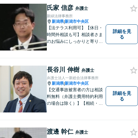
ーな対応を心がけておりま
氏家 信彦
弁護士
す。相談先をお探しの方もお
新緑法律事務所
気軽にご相談ください。
新潟県
新潟市中央区
|
【法テラス利用可】【休日・
詳細を見
時間外相談も可】相談者さま
る
のお悩みにしっかりと寄り添
い、ともに解決の方法を模索
してまいります。お悩みが法
律問題でない場合も、他士
業・行政窓口など適切な相談
長谷川 伸樹
弁護士
先をご紹介しています。
弁護士法人一新総合法律事務所
新潟県
新潟市中央区
|
【交通事故被害者の方は相談
詳細を見
料無料（弁護士費用特約利用
る
の場合は除く）】【相続・債
務整理・労災・不貞慰謝料は
相談料初回無料】【土曜相談
可】あなたのパートナーとし
てお力になります
渡邊 幹仁
弁護士