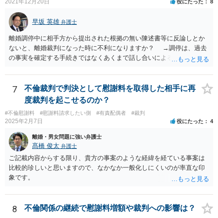
2021年12月20日
役にたった
8
早坂 英雄
弁護士
離婚調停中に相手方から提出された根拠の無い陳述書等に反論しとか
ないと、離婚裁判になった時に不利になりますか？ →調停は、過去
の事実を確定する手続きではなくあくまで話し合いによる合意を目指
す手続きですので、反論の陳述書を出すことが必須というわけではあ
りません（口頭での説明でも十分だと思います）。但し、調停委員が
反論の陳述書を提出するように求めているときは別です。 また、反
7
不倫裁判で判決として慰謝料を取得した相手に再
論しないからと言って直ちに離婚訴訟で不利になることはないと思い
度裁判を起こせるのか？
ます（離婚訴訟では反論が必要になってくると思いますが、調停段階
#不倫慰謝料
#慰謝料請求したい側
#有責配偶者
#裁判
からこちらの言い分や手の内を知らせることに余り意味はないように
2025年2月7日
役にたった
4
思います。）。
離婚・男女問題に強い弁護士
髙橋 俊太
弁護士
ご記載内容からする限り、貴方の事案のような経緯を経ている事案は
比較的珍しいと思いますので、なかなか一般化しにくいのが率直な印
象です。
8
不倫関係の継続で慰謝料増額や裁判への影響は？