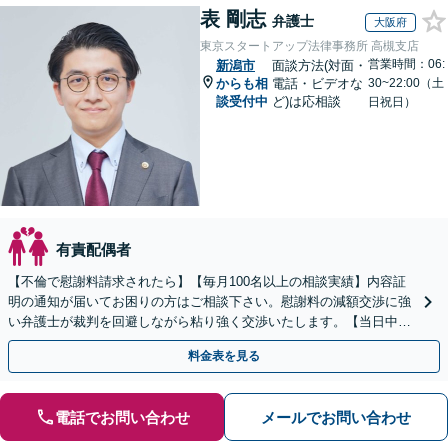
表 剛志
弁護士
大阪府
東京スタートアップ法律事務所 高槻支店
営業時間：06:
新潟市
面談方法(対面・
からも相
電話・ビデオな
30~22:00（土
談受付中
ど)は応相談
日祝日）
有責配偶者
【不倫で慰謝料請求されたら】【毎月100名以上の相談実績】内容証
明の通知が届いてお困りの方はご相談下さい。慰謝料の減額交渉に強
い弁護士が裁判を回避しながら粘り強く交渉いたします。【当日中の
相談可(予約制)】【全国対応】
料金表を見る
電話でお問い合わせ
メールでお問い合わせ