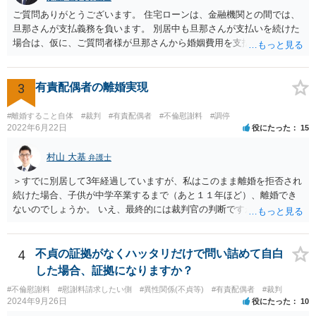
ご質問ありがとうございます。 住宅ローンは、金融機関との間では、
旦那さんが支払義務を負います。 別居中も旦那さんが支払いを続けた
場合は、仮に、ご質問者様が旦那さんから婚姻費用を支払ってもらう
場合の本来の婚姻費用から、 旦那さんが支払っている住宅ローンの一
部の額を引いた額が婚姻費用として支払われることになることが多い
です。 また、離婚をする際の財産分与において考慮されることもあり
3
有責配偶者の離婚実現
ます。 他方、旦那さんが住宅ローンを支払わなくなってしまう場合が
あります。 その場合に、ご質問者様が、その後もご自宅に住み続けた
#離婚すること自体
#裁判
#有責配偶者
#不倫慰謝料
#調停
い場合は、実質的にご質問者様が住宅ローンをお支払になる必要が出
2022年6月22日
役にたった
15
てくる可能性があります。 もし支払わない場合は、抵当権の実行とし
て、強制的にご自宅が売却されてしまう可能性があるからです。 可能
村山 大基
弁護士
であれば、婚姻費用の額、親権を取得するために現時点でしておくべ
＞すでに別居して3年経過していますが、私はこのまま離婚を拒否され
きこと等も含め、お近くの弁護士に直接相談して、アドバイス等を求
続けた場合、子供が中学卒業するまで（あと１１年ほど）、離婚でき
めることをお勧めします。
ないのでしょうか。 いえ、最終的には裁判官の判断ですが、現時点で
すでに同居期間の３倍以上別居していますし、 中学卒業するまで絶対
に離婚できない、ということもないと思います。 すでに依頼されてい
るということですし、例えば離婚後の養育費額について譲歩するなど
4
不貞の証拠がなくハッタリだけで問い詰めて自白
離婚の条件含めて、考えておられる通り打診してみると良いと思いま
した場合、証拠になりますか？
す。 また、調停で第三者を介して再度協議してみる、ということも考
#不倫慰謝料
#慰謝料請求したい側
#異性関係(不貞等)
#有責配偶者
#裁判
えられます。
2024年9月26日
役にたった
10