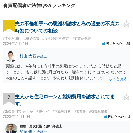
有責配偶者の法律Q&Aランキング
1
夫の不倫相手への慰謝料請求と私の過去の不貞の
時効についての相談
#不倫慰謝料
#離婚協議
#異性関係(不貞等)
#有責配偶者
2024年7月24日
役にたった
25
村山 大基
弁護士
実際には、４年前にもう相手の身元はわかっていたから時効だと思
う、とか、 もし裁判所に呼ばれたら、嘘をつくわけにはいかないので
本当のことを話す、とか、 やんわり裁判自体しないように説得するの
がいいと思います。
2
主人から住宅ローンと婚姻費用を請求されてま
す。
#婚姻費用(別居中の生活費など)
#不倫慰謝料
#養育費
#有責配偶者
2023年11月15日
役にたった
8
離婚・男女問題に強い弁護士
加藤 善大
弁護士