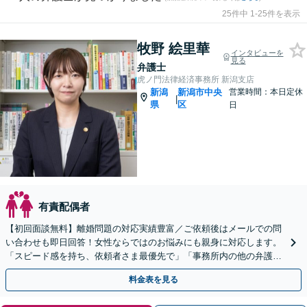
25件中 1-25件を表示
牧野 絵里華
インタビューを
見る
弁護士
虎ノ門法律経済事務所 新潟支店
新潟
新潟市中央
営業時間：本日定休
|
県
区
日
有責配偶者
【初回面談無料】離婚問題の対応実績豊富／ご依頼後はメールでの問
い合わせも即日回答！女性ならではのお悩みにも親身に対応します。
「スピード感を持ち、依頼者さま最優先で」「事務所内の他の弁護士
と連携」【WEB面談対応】
料金表を見る