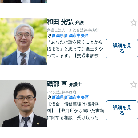
故・労働事件は初回相談無
料】【土日相談可能】
和田 光弘
弁護士
弁護士法人一新総合法律事務所
新潟県
新潟市中央区
|
「あなたの話を聞くことから
詳細を見
始まる」と思って弁護士をや
る
っています。【交通事故被害
者の方は相談料無料（弁護士
費用特約利用の場合は除
く）】【相続・債務整理・労
災・不貞慰謝料は相談料初回
磯部 亘
弁護士
無料】【顧問先企業300社以
いなほ法律事務所
上】
新潟県
新潟市中央区
|
【借金・債務整理は相談無
詳細を見
料】 【裁判所から届いた書類
る
に関する相談、受け取った督
促書・請求書・内容証明郵便
に関する相談は初回無料】
【提携駐車場有】 スピーディ