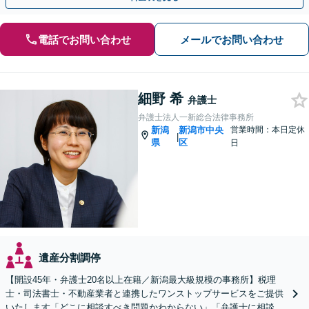
電話でお問い合わせ
メールでお問い合わせ
細野 希
弁護士
弁護士法人一新総合法律事務所
新潟
新潟市中央
営業時間：本日定休
|
県
区
日
遺産分割調停
【開設45年・弁護士20名以上在籍／新潟最大級規模の事務所】税理
士・司法書士・不動産業者と連携したワンストップサービスをご提供
いたします「どこに相談すべき問題かわからない」「弁護士に相談し