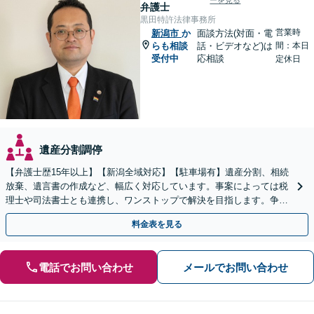
ーを見る
弁護士
黒田特許法律事務所
営業時
新潟市
か
面談方法(対面・電
らも相談
話・ビデオなど)は
間：本日
受付中
応相談
定休日
遺産分割調停
【弁護士歴15年以上】【新潟全域対応】【駐車場有】遺産分割、相続
放棄、遺言書の作成など、幅広く対応しています。事案によっては税
理士や司法書士とも連携し、ワンストップで解決を目指します。争い
を防ぐためにもぜひご相談ください。【分割払い可】
料金表を見る
電話でお問い合わせ
メールでお問い合わせ