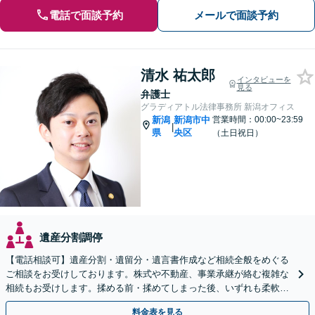
電話で面談予約
メールで面談予約
清水 祐太郎
インタビューを
見る
弁護士
グラディアトル法律事務所 新潟オフィス
新潟
新潟市中
営業時間：00:00~23:59
|
県
央区
（土日祝日）
遺産分割調停
【電話相談可】遺産分割・遺留分・遺言書作成など相続全般をめぐる
ご相談をお受けしております。株式や不動産、事業承継が絡む複雑な
相続もお受けします。揉める前・揉めてしまった後、いずれも柔軟に
対応いたします。どうぞお電話ください。
料金表を見る