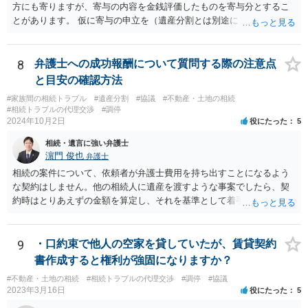
方にも寄りますが、寄与の内容を金銭評価したものを寄与分とするこ
とがあります。 仮に寄与の申立を（遺産分割とは別途に）して、その
ような考え方を撮るなら、必ずしも相続財産全体の評価（不動産の評
価）は不要ということもあります。 ただ、前提として、遺産分割はし
なければならないでしょうから、現実的にはいずれにせよ不動産評価
8
弁護士への成功報酬について質問する際の注意点
は必要でしょう。
と目安の確認方法
#家族間の相続トラブル
#遺産分割
#協議
#不動産・土地の相続
#相続トラブルの代理交渉
#調停
2024年10月2日
役にたった
5
相続・遺言に強い弁護士
濵門 俊也
弁護士
相続の案件について、依頼者が弁護士費用を持ち出すことになるよう
な契約はしません。他の相続人に遺産を渡すような事案でしたら、契
約時はとりあえずの金額を算定し、それを基準として着手金を設定
し、事件終了時に報酬金や追加着手金として考慮するといった契約も
あり得ます。 今後の見通しを言わないで契約はできないです。依頼者
が納得できる説明を受けるべきです。
9
・口約束で他人の空家を貸していたが、賃貸契約
書作成すると権利が強固になりますか？
#不動産・土地の相続
#相続トラブルの代理交渉
#調停
#協議
2023年3月16日
役にたった
5