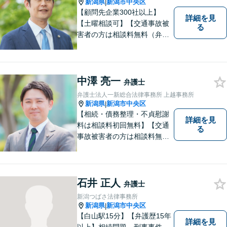
新潟県
新潟市中央区
|
【顧問先企業300社以上】
詳細を見
【土曜相談可】【交通事故被
る
害者の方は相談料無料（弁護
士費用特約利用の場合は除
く）】【相続・債務整理・労
災・不貞慰謝料は相談料初回
無料】
中澤 亮一
弁護士
弁護士法人一新総合法律事務所 上越事務所
新潟県
新潟市中央区
|
【相続・債務整理・不貞慰謝
詳細を見
料は相談料初回無料】【交通
る
事故被害者の方は相談料無料
（弁護士費用特約利用の場合
は除く）】気軽に相談してい
ただける弁護士になりたいと
思っています。
石井 正人
弁護士
新潟つばさ法律事務所
新潟県
新潟市中央区
|
【白山駅15分】【弁護歴15年
詳細を見