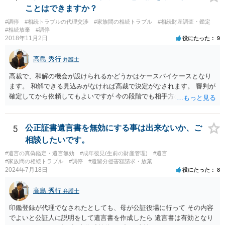
(例えば、○○のときにお姉さんは亡くなった方からお金を援助してもら
ことはできますか？
った等)、それも書くとよいです。 書かない方が良いと思うことは、遺
#調停
#相続トラブルの代理交渉
#家族間の相続トラブル
#相続財産調査・鑑定
産分割に関係ない(と思われる)いきさつを沢山盛り込むことだと考えま
#相続放棄
#調停
す(あくまで遺産分割に関係することに留める方が、裁判所や調停委員
2018年11月2日
役にたった
9
の方に事情を理解してもらいやすいと思います)。
高島 秀行
弁護士
高裁で、和解の機会が設けられるかどうかはケースバイケースとなり
ます。 和解できる見込みがなければ高裁で決定がなされます。 審判が
確定してから依頼してもよいですが 今の段階でも相手方の連絡が迷惑
であれば 弁護士に依頼してもよいと思います。
5
公正証書遺言書を無効にする事は出来ないか、ご
相談したいです。
#遺言の真偽鑑定・遺言無効
#成年後見(生前の財産管理)
#遺言
#家族間の相続トラブル
#調停
#遺留分侵害額請求・放棄
2024年7月18日
役にたった
8
高島 秀行
弁護士
印鑑登録が代理でなされたとしても、母が公証役場に行って その内容
でよいと公証人に説明をして遺言書を作成したら 遺言書は有効となり