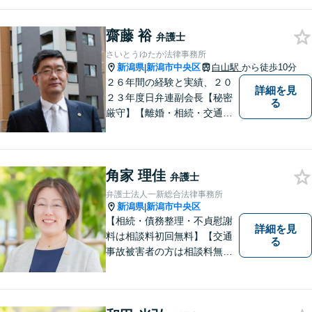
に関する相談は初回無料】
【提携駐車場有】 スピーディ
ーな対応を心がけておりま
齋藤 裕
弁護士
す。相談先をお探しの方もお
さいとうゆたか法律事務所
気軽にご相談ください。
新潟県
新潟市中央区
白山駅
から徒歩10分
|
２６年間の経験と実績、２０
詳細を見
２３年度日弁連副会長【秘密
る
厳守】【離婚・相続・交通事
故・労働事件は初回相談無
料】【土日相談可能】
角家 理佳
弁護士
弁護士法人一新総合法律事務所
新潟県
新潟市中央区
|
【相続・債務整理・不貞慰謝
詳細を見
料は相談料初回無料】【交通
る
事故被害者の方は相談料無料
（弁護士費用特約利用の場合
は除く）】【土曜相談可】
「しんなら強い」弁護士にな