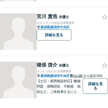
ご要望をしっかりと聞き、そ
れを実現できるよう、最大限
の努力をいたします。
宮川 貴浩
弁護士
エスペランサ総合法律事務所
新潟県
新潟市中央区
|
詳細を見る
猪俣 啓介
弁護士
さいとうゆたか法律事務所
新潟県
新潟市中央区
白山駅
から徒歩10分
|
【土日・夜間相談対応】離婚
詳細を見
問題、債権回収、不動産、相
る
続など。ご依頼者さまにとっ
てのベストは何かを常に考え
て全力でサポートいたしま
す。難しい専門用語は使わ