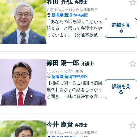
るため日々研鑽を積んでいま
和田 光弘
弁護士
す
弁護士法人一新総合法律事務所
新潟県
新潟市中央区
|
「あなたの話を聞くことから
詳細を見
始まる」と思って弁護士をや
る
っています。【交通事故被害
者の方は相談料無料（弁護士
費用特約利用の場合は除
く）】【相続・債務整理・労
災・不貞慰謝料は相談料初回
篠田 陽一郎
弁護士
無料】【顧問先企業300社以
アルンレア法律事務所
上】
新潟県
新潟市中央区
|
【相続に関するご相談は初回
詳細を見
無料】皆さまの話をしっかり
る
と聞き、一緒に解決する方法
を探します。
今井 慶貴
弁護士
弁護士法人一新総合法律事務所