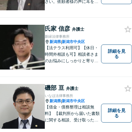
さい。依頼者様の声に耳を傾
けることがモットーです。い
つでもあなたの味方となり、
解決へと導きます。お困りご
とはすぐにご相談ください。
氏家 信彦
弁護士
新緑法律事務所
新潟県
新潟市中央区
|
【法テラス利用可】【休日・
詳細を見
時間外相談も可】相談者さま
る
のお悩みにしっかりと寄り添
い、ともに解決の方法を模索
してまいります。お悩みが法
律問題でない場合も、他士
業・行政窓口など適切な相談
磯部 亘
弁護士
先をご紹介しています。
いなほ法律事務所
新潟県
新潟市中央区
|
【借金・債務整理は相談無
詳細を見
料】 【裁判所から届いた書類
る
に関する相談、受け取った督
促書・請求書・内容証明郵便