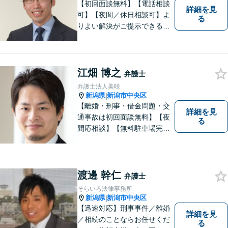
【初回面談無料】【電話相談
詳細を見
可】【夜間／休日相談可】よ
る
りよい解決がご提示できるよ
う、全力でサポートさせてい
ただきます。お困りの方は、
お気軽にご相談ください。
江畑 博之
弁護士
弁護士法人美咲
新潟県
新潟市中央区
|
【離婚・刑事・借金問題・交
詳細を見
通事故は初回面談無料】【夜
る
間応相談】【無料駐車場完
備】明確かつリーズナブルな
料金をご提案。難しい法律用
語も丁寧に解説いたします。
個人の方も法人の方も、お気
渡邊 幹仁
弁護士
軽にご相談ください。
そらいろ法律事務所
新潟県
新潟市中央区
|
【迅速対応】刑事事件／離婚
詳細を見
／相続のことならお任せくだ
る