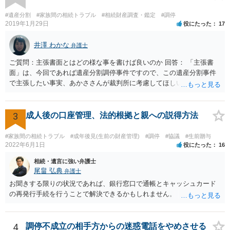
#遺産分割
#家族間の相続トラブル
#相続財産調査・鑑定
#調停
2019年1月29日
役にたった
17
井澤 わかな
弁護士
ご質問：主張書面とはどの様な事を書けば良いのか 回答： 「主張書
面」は、今回であれば遺産分割調停事件ですので、この遺産分割事件
で主張したい事実、あかささんが裁判所に考慮してほしいと思う、亡
くなった方・あかささん・お姉さん間の事情などを記入することにな
ります。 もし、主張したい事実や考慮してほしい事情に関連して
資料を持っているようであれば、主張書面とは別で提出できます。も
3
成人後の口座管理、法的根拠と親への説得方法
し、お姉さんに見られたくないような資料がある場合、「非開示の希
望に関する申出書」と共に提出することも考えられます。 ご質問：書
#家族間の相続トラブル
#成年後見(生前の財産管理)
#調停
#協議
#生前贈与
いた方が良い事と書かない方が良い事 回答： お姉さんが申立書の「申
2022年6月1日
役にたった
16
立ての趣旨」のところに書いている遺産の分け方に対して意見があれ
相続・遺言に強い弁護士
ば、まずそれを書くとよいです。 次に「申立ての理由」のところに、
尾畠 弘典
弁護士
なぜ調停を申し立てたのか(例えば、あかささんと話合いが出来ない／
お聞きする限りの状況であれば、銀行窓口で通帳とキャッシュカード
決裂した、など)や亡くなった方・あかささん・お姉さん間の事情やい
の再発行手続を行うことで解決できるかもしれません。
きさつなどが書かれていると思うので、あかささんから見てそれは違
うと感じるところは、どのように違うのか、など書くとよいです。 そ
の他、お姉さんの申立書には書かれていないけど、どのように遺産を
4
調停不成立の相手方からの迷惑電話をやめさせる
分けるかを決めるについてあかささんが重要だと考える事情があれば