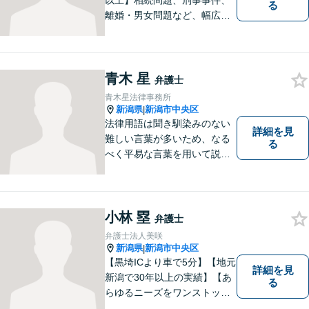
以上】相続問題、刑事事件、
る
離婚・男女問題など、幅広い
分野で実績多数！メリット・
デメリットをしっかりご説明
し、納得していただける解決
を目指します。まずはお気軽
青木 星
弁護士
にご相談を！【著書多数！】
青木星法律事務所
新潟県
新潟市中央区
|
法律用語は聞き馴染みのない
詳細を見
難しい言葉が多いため、なる
る
べく平易な言葉を用いて説明
をするようにしております。
誰かに悩みを話すだけで心の
中が整理されることもありま
す。 お困りごとがある方は、
小林 塁
弁護士
ぜひご相談ください。
弁護士法人美咲
新潟県
新潟市中央区
|
【黒埼ICより車で5分】【地元
詳細を見
新潟で30年以上の実績】【あ
る
らゆるニーズをワンストップ
でサポート】依頼者の方々の