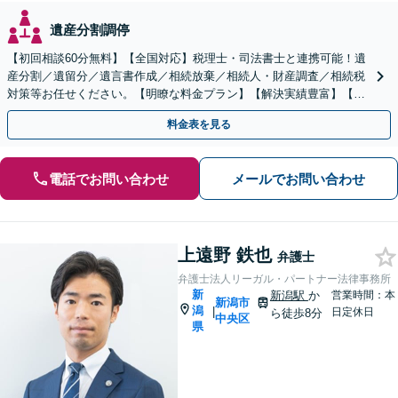
遺産分割調停
【初回相談60分無料】【全国対応】税理士・司法書士と連携可能！遺
産分割／遺留分／遺言書作成／相続放棄／相続人・財産調査／相続税
対策等お任せください。【明瞭な料金プラン】【解決実績豊富】【電
話相談可】
料金表を見る
電話でお問い合わせ
メールでお問い合わせ
上遠野 鉄也
弁護士
弁護士法人リーガル・パートナー法律事務所
新
新潟駅
か
営業時間：本
新潟市
潟
|
日定休日
ら徒歩8分
中央区
県