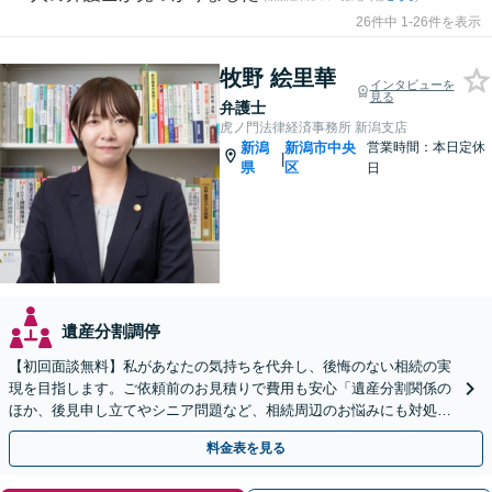
26件中 1-26件を表示
牧野 絵里華
インタビューを
見る
弁護士
虎ノ門法律経済事務所 新潟支店
新潟
新潟市中央
営業時間：本日定休
|
県
区
日
遺産分割調停
【初回面談無料】私があなたの気持ちを代弁し、後悔のない相続の実
現を目指します。ご依頼前のお見積りで費用も安心「遺産分割関係の
ほか、後見申し立てやシニア問題など、相続周辺のお悩みにも対処可
能」【WEB面談対応】
料金表を見る