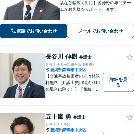
故など幅広く対応】各分野の専門チー
ムがお客様をサポートします。
電話でお問い合わせ
メールでお問い合わせ
長谷川 伸樹
弁護士
弁護士法人一新総合法律事務所
新潟県
新潟市中央区
|
【交通事故被害者の方は相談
詳細を見
料無料（弁護士費用特約利用
る
の場合は除く）】【相続・債
務整理・労災・不貞慰謝料は
相談料初回無料】【土曜相談
可】あなたのパートナーとし
てお力になります
五十嵐 勇
弁護士
弁護士法人美咲
新潟県
新潟市中央区
|