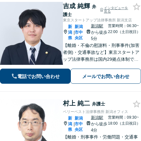
吉成 純輝
弁
インタビューを
見る
護士
東京スタートアップ法律事務所 新潟支店
新潟駅
営業時間：06:30~
新
新潟
22:00（土日祝日）
潟
市中
から徒歩
|
県
央区
5分
【離婚・不倫の慰謝料・刑事事件(加害
者側)・交通事故など】東京スタートア
ップ法律事務所は国内29拠点体制で全
国対応！【ご自宅からの電話相談にも
対応(法律相談は完全予約制)】各分野で
電話でお問い合わせ
メールでお問い合わせ
専門性の高い弁護士が寄り添い解決を
サポートします。
村上 純二
弁護士
ベリーベスト法律事務所 新潟オフィス
新潟駅
営業時間：09:30~
新
新潟
18:00（土日祝日）
潟
市中
から徒歩
|
県
央区
4分
【離婚・刑事事件・労働問題・交通事