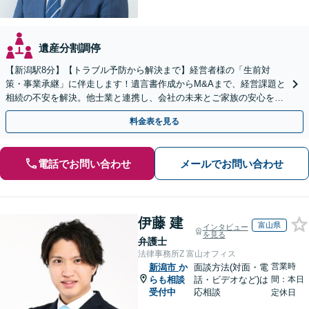
遺産分割調停
【新潟駅8分】【トラブル予防から解決まで】経営者様の「生前対
策・事業承継」に伴走します！遺言書作成からM&Aまで、経営課題と
相続の不安を解決。他士業と連携し、会社の未来とご家族の安心を守
る身近なパートナーです。【顧問先80社以上の実績】
料金表を見る
電話でお問い合わせ
メールでお問い合わせ
伊藤 建
富山県
インタビュー
を見る
弁護士
法律事務所Z 富山オフィス
営業時
新潟市
か
面談方法(対面・電
らも相談
話・ビデオなど)は
間：本日
受付中
応相談
定休日