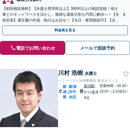
【初回相談無料】【弁護士歴30年以上】300件以上の相談実績！他士
業とのネットワークを活かし、複雑な遺産分割も円滑に解決へ！【生
前対策】遺言書の作成・執行はお任せ！【当日・夜間面談可】【古町
地区・中央区役所徒歩2分】
料金表を見る
電話でお問い合わせ
メールで面談予約
川村 浩樹
弁護士
ベリーベスト法律事務所 新潟オフィス
新潟駅
営業時間：09:30~
新
新潟
18:00（土日祝日）
潟
市中
から徒歩
|
県
央区
4分