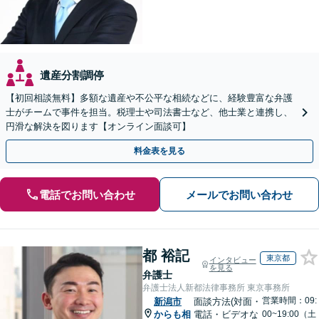
遺産分割調停
【初回相談無料】多額な遺産や不公平な相続などに、経験豊富な弁護
士がチームで事件を担当。税理士や司法書士など、他士業と連携し、
円滑な解決を図ります【オンライン面談可】
料金表を見る
電話でお問い合わせ
メールでお問い合わせ
都 裕記
東京都
インタビュー
を見る
弁護士
弁護士法人新都法律事務所 東京事務所
営業時間：09:
新潟市
面談方法(対面・
からも相
電話・ビデオな
00~19:00（土