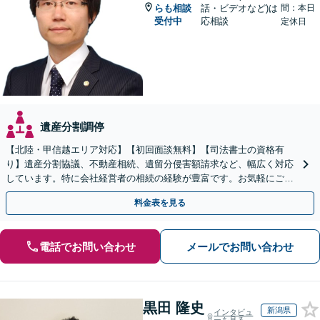
らも相談
話・ビデオなど)は
間：本日
受付中
応相談
定休日
遺産分割調停
【北陸・甲信越エリア対応】【初回面談無料】【司法書士の資格有
り】遺産分割協議、不動産相続、遺留分侵害額請求など、幅広く対応
しています。特に会社経営者の相続の経験が豊富です。お気軽にご相
談ください。【休日・夜間面談可】【オンライン面談可】
料金表を見る
電話でお問い合わせ
メールでお問い合わせ
黒田 隆史
新潟県
インタビュ