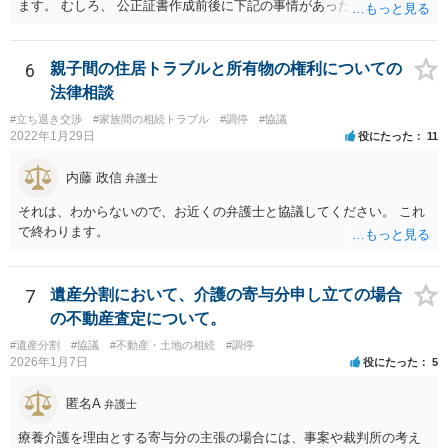
ます。 むしろ、 公正証書作成前後に下記の事情があったことが証明で
きれば判断能力がなく 無効だったと主張することが可能です。 翌年1
月に携帯が新しくなった母からの第一声は「ここにいたら殺される」
「面会に来てくれ」で、長男に聞くと「面会は出来ない。俺は携帯電
6
親子間の住居トラブルと所有物の権利についての
話の使い方を教える為に会っている」「母の話は聞かなくて良い」と
法律相談
電話が切れました。その後の電話でも「食事に毒が入っている」「体
#立ち退き交渉
#家族間の相続トラブル
#調停
#協議
にチップが埋められている」等、おかしかったです。 当時の診療記
2022年1月29日
役にたった
11
録、介護認定の資料、介護記録を取得して 弁護士に面談で相談された
方がよいと思います。
内藤 政信
弁護士
それは、わからないので、お近くの弁護士と協議してください。 これ
で終わります。
7
遺産分割において、介護の寄与分申し立ての場合
の不動産査定について。
#遺産分割
#協議
#不動産・土地の相続
#調停
2026年1月7日
役にたった
5
匿名A
弁護士
療養介護を理由とする寄与分の主張の場合には、事案や裁判所の考え