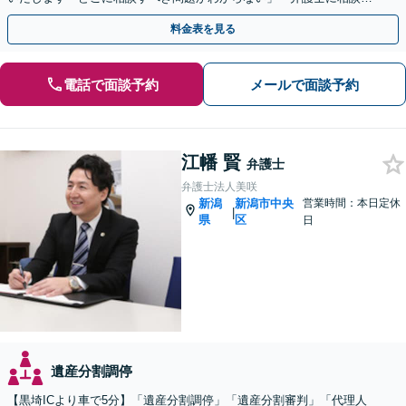
て大丈夫か不安」と迷っている方もぜひご相談ください
料金表を見る
電話で面談予約
メールで面談予約
江幡 賢
弁護士
弁護士法人美咲
新潟
新潟市中央
営業時間：本日定休
|
県
区
日
遺産分割調停
【黒埼ICより車で5分】「遺産分割調停」「遺産分割審判」「代理人