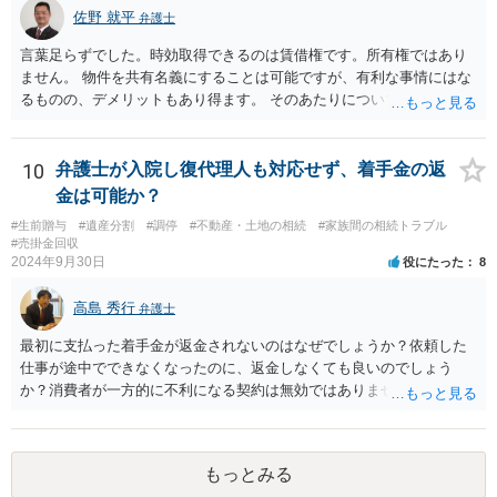
佐野 就平
弁護士
言葉足らずでした。時効取得できるのは賃借権です。所有権ではあり
ません。 物件を共有名義にすることは可能ですが、有利な事情にはな
るものの、デメリットもあり得ます。 そのあたりについては、お近く
の弁護士にご相談ください。
10
弁護士が入院し復代理人も対応せず、着手金の返
金は可能か？
#生前贈与
#遺産分割
#調停
#不動産・土地の相続
#家族間の相続トラブル
#売掛金回収
2024年9月30日
役にたった
8
高島 秀行
弁護士
最初に支払った着手金が返金されないのはなぜでしょうか？依頼した
仕事が途中でできなくなったのに、返金しなくても良いのでしょう
か？消費者が一方的に不利になる契約は無効ではありませんか？
着手金は、前の弁護士が倒れるまでにやった仕事に応じて清算する義
務があると思います。 倒れた弁護士が所属する弁護士会に相談さ
れた方がよいと思います。 倒れた弁護士は脳梗塞で倒れたようで
もっとみる
すが、 判断能力があり、復代理を倒れた弁護士の判断で復代理を