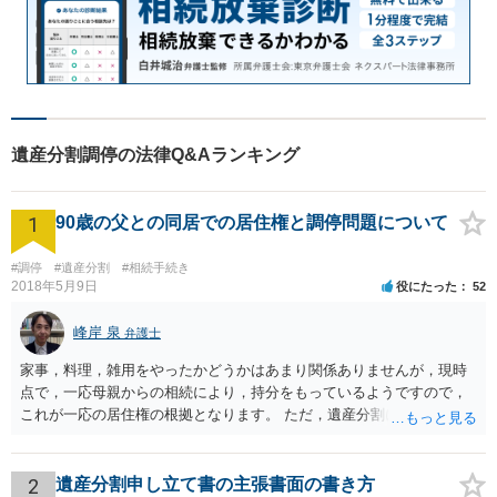
遺産分割調停の法律Q&Aランキング
1
90歳の父との同居での居住権と調停問題について
#調停
#遺産分割
#相続手続き
2018年5月9日
役にたった
52
峰岸 泉
弁護士
家事，料理，雑用をやったかどうかはあまり関係ありませんが，現時
点で，一応母親からの相続により，持分をもっているようですので，
これが一応の居住権の根拠となります。 ただ，遺産分割により，母の
持分を父親が取得した場合，住み続けるのは難しいかも知れません。
2
遺産分割申し立て書の主張書面の書き方