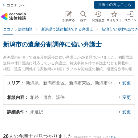
弁護士の方はこちら
ココナラへ
投稿する
探す
閲覧履歴
マイリスト
ログイン
ココナラ法律相談
新潟県で法律相談できる弁護士
新潟市で法律相談で
新潟市の遺産分割調停に強い弁護士
新潟県の新潟市で遺産分割調停に強い弁護士が26名見つかりました。初回面談
無料や休日面談に対応している弁護士、解決事例を持つ弁護士なども掲載中。
相続・遺言に関係する家族間の相続トラブルや認知症の相続、遺産分割等の細
かな分野での絞り込み検索もでき便利です。特に虎ノ門法律経済事務所 新潟支
店の牧野 絵里華弁護士やグラディアトル法律事務所 新潟オフィスの清水 祐太
エリア
新潟県、新潟市北区、新潟市東区、新潟市中央区、新潟市江南区、新潟市秋葉区、新潟市南区、新潟市西区、新潟市西蒲区
変更
郎弁護士、弁護士法人一新総合法律事務所の細野 希弁護士のプロフィール情報
や弁護士費用、強みなどが注目されています。『新潟市で土日や夜間に発生し
相談内容
相続・遺言、調停
変更
た遺産分割調停のトラブルを今すぐに弁護士に相談したい』『遺産分割調停の
トラブル解決の実績豊富な近くの弁護士を検索したい』『初回相談無料で遺産
分割調停を法律相談できる新潟市内の弁護士に相談予約したい』などでお困り
詳細条件
未選択
変更
の相談者さんにおすすめです。
26
人の弁護士が見つかりました
(検索結果について詳しくは
こちら
)