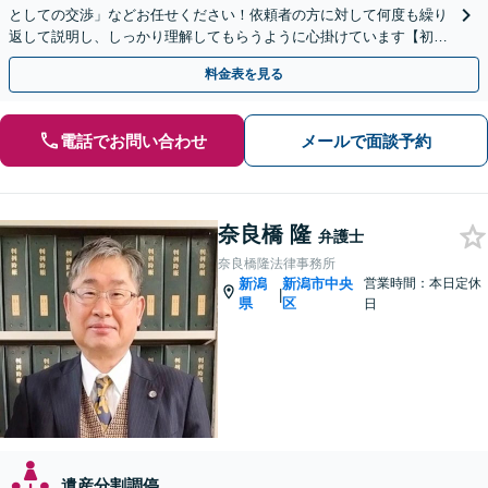
としての交渉」などお任せください！依頼者の方に対して何度も繰り
返して説明し、しっかり理解してもらうように心掛けています【初回
相談は無料】
料金表を見る
電話でお問い合わせ
メールで面談予約
奈良橋 隆
弁護士
奈良橋隆法律事務所
新潟
新潟市中央
営業時間：本日定休
|
県
区
日
遺産分割調停