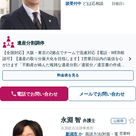
談受付中
ど)は応相談
日祝日）
遺産分割調停
【全国対応】大阪・東京の2拠点でチームで迅速対応【電話・WEB相
談可】【遺産の取り分最大化を目指します】1営業日以内の返信を心
がけます「不動産が絡んだ複雑な遺産分割／遺留分／遺言書の作成・
執行／事業承継など、お任せください」【休日相談あり】
料金表を見る
電話でお問い合わせ
メールでお問い合わせ
永淵 智
弁護士
山梨県
永淵総合法律事務所
営業時
新潟市
か
面談方法(対面・電