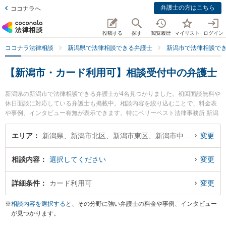
弁護士の方はこちら
ココナラへ
投稿する
探す
閲覧履歴
マイリスト
ログイン
ココナラ法律相談
新潟県で法律相談できる弁護士
新潟市で法律相談で
【新潟市・カード利用可】相談受付中の弁護士
新潟県の新潟市で法律相談できる弁護士が4名見つかりました。初回面談無料や
休日面談に対応している弁護士も掲載中。相談内容を絞り込むことで、料金表
や事例、インタビュー有無が表示できます。特にベリーベスト法律事務所 新潟
オフィスの川村 浩樹弁護士や東京スタートアップ法律事務所 新潟支店の吉成
純輝弁護士、ベリーベスト法律事務所 新潟オフィスの村上 純二弁護士のプロフ
エリア
新潟県、新潟市北区、新潟市東区、新潟市中央区、新潟市江南区、新潟市秋葉区、新潟市南区、新潟市西区、新潟市西蒲区
変更
ィール情報や弁護士費用、強みなどが注目されています。離婚や相続、交通事
故から不動産、ネットトラブル、企業法務まで幅広く取り扱う弁護士が多数。
相談内容
選択してください
変更
こんな法律相談をお持ちの方は是非ご利用ください。新潟市で土日や夜間に発
生した不倫慰謝料トラブルを今すぐに弁護士に相談したい』『交通事故の過失
割合や後遺障害のトラブル解決の実績豊富な近くの弁護士を検索したい』『初
詳細条件
カード利用可
変更
回相談無料で自己破産や債務整理を法律相談できる新潟市内の弁護士に相談予
約したい』などでお困りの相談者さんにおすすめです。
※
相談内容を選択する
と、その分野に強い弁護士の料金や事例、インタビュー
が見つかります。