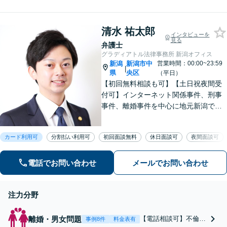
ム」があなたを徹底サポー
貞の慰謝料請求をし
ト！【相談料：初回無料※1】
たい」等お任せくだ
不利益な話し合いが進む前
さい。【リーズナブ
清水 祐太郎
に、今すぐ相談！
インタビューを
ルな料金設定】
見る
弁護士
グラディアトル法律事務所 新潟オフィス
新潟
新潟市中
営業時間：00:00~23:59
|
県
央区
（平日）
【初回無料相談も可】【土日祝夜間受
付可】インターネット関係事件、刑事
事件、離婚事件を中心に地元新潟で弁
護士業一筋。若さと誠意と情熱を胸
に、依頼者様と真正面から向き合いま
カード利用可
分割払い利用可
初回面談無料
休日面談可
夜間面談可
す。
電話でお問い合わせ
メールでお問い合わせ
注力分野
離婚・男女問題
【電話相談可】不倫・
事例8件
料金表有