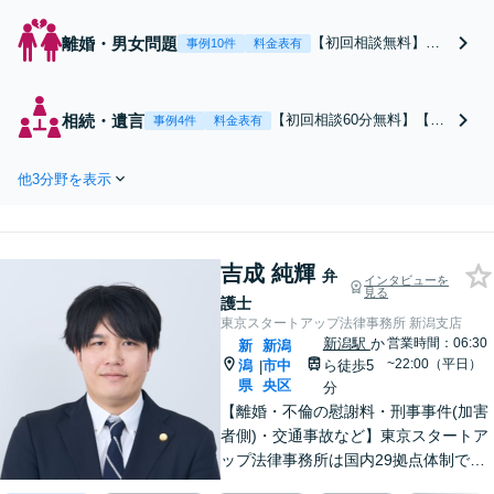
離婚・男女問題
【初回相談無料】あ
事例10件
料金表有
なたの利益の最大化
を目指します。まず
は電話・メールで状
相続・遺言
【初回相談60分無料】【全
事例4件
料金表有
況を丁寧にお聞きし
国対応】税理士・司法書士
ます。「離婚を希望
と連携可能！遺産分割／遺
している」「離婚を
他3分野を表示
留分／遺言書作成／相続放
切り出された」「不
棄／相続人・財産調査／相
貞の慰謝料請求をし
続税対策等お任せくださ
たい」等お任せくだ
い。【明瞭な料金プラン】
さい。【リーズナブ
吉成 純輝
【解決実績豊富】【電話相
弁
インタビューを
ルな料金設定】
見る
談可】
護士
東京スタートアップ法律事務所 新潟支店
新潟駅
か
営業時間：06:30
新
新潟
~22:00（平日）
潟
市中
ら徒歩5
|
県
央区
分
【離婚・不倫の慰謝料・刑事事件(加害
者側)・交通事故など】東京スタートア
ップ法律事務所は国内29拠点体制で全
国対応！【ご自宅からの電話相談にも