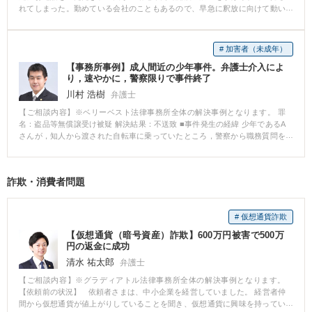
退職の有効性を争っていくことになりました。 【ベリーベストの対応とその
れてしまった。勤めている会社のこともあるので、早急に釈放に向けて動い
払いに応じるとの返答がありました。 結果として、Aさんは転職活動期間中
結果】 まずは、ベリーベストから相手方の会社に対して、本件退職手続きは
てほしい」というお問い合わせをいただきました。 状況確認の上、今後の流
も勤務先に在籍し続けた場合と同水準の収入を確保しながら、勤務先で就労
無効であるとして、通知書を送りました。 会社側は、Aさんを退職にしたこ
れについてご説明し、すぐに逮捕された警察署に連絡を取り、当事務所の弁
することなく転職活動に専念できる形となりました。第1希望である復職は叶
とについて違法性はないと強く争う姿勢を示してきたため、結果的に、裁判
護士が接見に向かいました。 【解決の過程と結果】 接見においてまずは被疑
いませんでしたが、 「同じ勤務先に復帰することで将来また同様のトラブル
# 加害者（未成年）
で長期にわたり争うことになりました。 裁判手続きは長期にわたりました
事実の確認、次に取調べ対応等についてアドバイスを行い、最後に奥様から
が起きてしまう不安を考えれば、余裕をもって転職活動ができることになっ
が、本件の問題点を整理した書面を提出し、その問題点を示す資料を可能な
【事務所事例】成人間近の少年事件。弁護士介入によ
の伝言をお伝えしました。接見終了後、接見結果を奥様にご報告し、まずは
てよかった」 とご満足いただけました。 ※ご依頼者様の守秘義務の観点か
限り提出していくことで、裁判書もこちら側が主張する問題点を理解してく
り，速やかに，警察限りで事件終了
身柄解放に向けて迅速に動いていくことになりました。奥様に身元引受書を
ら、一部、内容を抽象化して掲載しております。
れました。 結果としては、訴訟において裁判所からAさんの主張が認められ
作成いただき、勾留を阻止する意見書を検察官及び裁判官に提出し、裁判官
川村 浩樹
弁護士
るであろう心証が開示されたことから、給与2年分を超える解決金が支払われ
と面会を行い、勾留請求却下を求めた結果、ご本人は逮捕された翌日に無事
【ご相談内容】※ベリーベスト法律事務所全体の解決事例となります。 罪
る和解が成立し、無事解決となりました。 ※ご依頼者様の守秘義務の観点か
釈放されました。 また、被害者の方との示談交渉も行い、無事示談を成立さ
名：盗品等無償譲受け被疑 解決結果：不送致 ■事件発生の経緯 少年であるA
ら、一部、内容を抽象化して掲載しております。
せることができたので、示談書の写しと被害届取下げ書を捜査機関に提出
さんが，知人から渡された自転車に乗っていたところ，警察から職務質問を
し、検察官に対して不起訴処分を求めました。 最終的には早期の身柄解放と
受け，盗難自転車であったことが発覚。警察から，盗品と知って自転車を受
不起訴処分を獲得することができ、ご本人及びご家族はこれまで通りの生活
け取ったと疑われ，警察に呼ばれて取り調べを受けていました。 ■相談～解
を営むことができています。
決の流れ 相談時点で，Aさんは20歳の誕生日を迎えるまで残りわずかでし
詐欺・消費者問題
た。誕生日までに事件が解決しなければ，成人としての刑事手続を受けるこ
とになり，前科がついてしまう危険もありました。 警察は，事件から数か月
経っているにも関わらず，取調べのためにAさんを呼び出すばかりで，処分の
# 仮想通貨詐欺
見通しの説明はせず，ご両親が問い合わせても，捜査状況を全く説明してく
れませんでした。一方で，取調べでは，盗品であることを知らなかったと説
【仮想通貨（暗号資産）詐欺】600万円被害で500万
明するAさんに対して，警察官から厳しい取調べがされていました。 ご依頼
円の返金に成功
を受けた後は，当方が早急に警察の担当者と連絡を取り，Aさんが間もなく成
清水 祐太郎
弁護士
人を迎えてしまうため，速やかに必要な捜査を行い，事件を処理するよう求
めました。 弁護士から連絡をとった1週間後には，警察は，関係者に対しての
【ご相談内容】※グラディアトル法律事務所全体の解決事例となります。
取調べを行い，Aさんへの疑いはなくなったとして，警察限りで捜査を終了す
【依頼前の状況】 依頼者さまは、中小企業を経営していました。 経営者仲
ることとなりました。 ■解決のポイント Aさん本人やご両親から，警察に問い
間から仮想通貨が値上がりしていることを聞き、仮想通貨に興味を持ってい