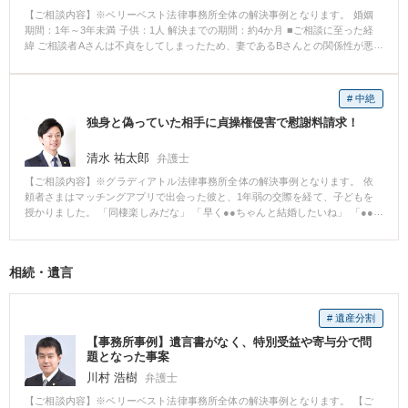
【ご相談内容】※ベリーベスト法律事務所全体の解決事例となります。 婚姻
期間：1年～3年未満 子供：1人 解決までの期間：約4か月 ■ご相談に至った経
緯 ご相談者Aさんは不貞をしてしまったため、妻であるBさんとの関係性が悪
化しました。その後、Bさんは弁護士に依頼の上、Aさんに対し離婚を求めて
こられました。 ■ご相談内容 Aさんは、Bさんから高額の慰謝料等を請求され
たため、早期に適正な金額を支払って離婚をしたいと当事務所にご相談に来
# 中絶
られました。 ■ベリーベストの対応とその結果 Aさんには十分な資力がなかっ
独身と偽っていた相手に貞操権侵害で慰謝料請求！
たことから、慰謝料や財産分与として支払ができる金額がさほどありません
でした。そのため、当事務所の弁護士は、Bさんより高額の慰謝料等を請求さ
れたとしても頑なに拒絶し、適正な金額以上には支払をすることができない
清水 祐太郎
弁護士
といった交渉をしました。Bさんは、早期に離婚を望んでいたことから、譲歩
【ご相談内容】※グラディアトル法律事務所全体の解決事例となります。 依
をした結果、Aさんは有責配偶者としては低い金額の支払で離婚をすることが
頼者さまはマッチングアプリで出会った彼と、1年弱の交際を経て、子どもを
できました。
授かりました。 「同棲楽しみだな」 「早く●●ちゃんと結婚したいね」 「●●
ちゃんは、俺との子ども、何人ほしい？」 日常的にこんなやりとりをしてい
た二人。 きっと子どもができたことを彼に報告したら、喜んでくれるだろう
な。 そこで、彼がどんな反応をするかウキウキしながら妊娠の報告をする
相続・遺言
と、彼は、凍りついた表情で、「隠しててごめん、実はオレ、嫁も子供もい
るんだ・・・」と告げられたのです。 大好きだった彼に裏切られ、自殺する
ことまで考えました。 にもかかわらず、彼は、依頼者さまに対して、「会い
# 遺産分割
たい」「大好き」「関係を修復したい」といった自己中心的な内容のLINEを
連日送ってきました。 そんな彼に裏切られたことに対する慰謝料を請求でき
【事務所事例】遺言書がなく、特別受益や寄与分で問
ないか、またお腹の子どものことも含めて、どうしたらいいのかわからず、
題となった事案
弊所へご相談いただきました。 ご要望としては、 ・彼から見合うだけの慰謝
川村 浩樹
弁護士
料をとりたい ・中絶費用も支払わせたい とのことでした。 依頼者さまに相手
方（彼）の情報を確認したところ、携帯電話番号を知っていました。 そこ
【ご相談内容】※ベリーベスト法律事務所全体の解決事例となります。 【ご