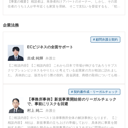
てしまいます。勝訴判決があっても、１０年間なにもなければ相手は金銭を
【事案の概要】 相談者は、単身者向けアパートのオーナー。 しかし、その居
払わなくてよいのです。 このケースはご相談の時点で、時効まで数週間しか
住者のうち１人が半年近くも家賃を滞納。 そこで支払いを督促するも、「犯
ないと思われる状態でした。直ちに時効を止めましたが、その後もずっと時
罪だ！警察と役所に通報する！」などと騒ぎ立てられる始末。 さらには相談
間との戦いでした。 判決を取得したものの、相手方が払わずにそのままとい
者がストーカー行為をしている、脅迫している等、事実無根の誹謗中傷まで
う方もいらっしゃるのではないでしょうか。判決から時間が経過していれ
されることに。 当然退去する気配もまったくなく、どうにかならないものか
企業法務
ば、当時資力がなかった相手方が、相続や就業で財産が増えている可能性も
と、当事務所に相談に来られました 【弁護士介入後】 早速、未払い賃料を支
あります。 この事例のように、最後まで諦めなければ回収できるケースも多
払わなければ訴訟を提起する旨の内容証明を送付するも、相手方は無視。 そ
くあります。未回収の判決や公正証書をお持ちの方は、ご遠慮なく弊所にご
こで、未払賃料の支払い及び部屋の明け渡しを求めて訴訟を提起すること
相談いただければ、財産調査や強制執行をお手伝いさせていただきます。
# 顧問弁護士契約
に。 それでも相手方は、何らの証拠も根拠も示さずに相談者が犯罪者である
などと誹謗中傷を並べ立てて訴訟を遅延させようとしてきました。 しかし、
ECビジネスの全面サポート
いずれも訴訟に無関係な主張であると反論することで、早期に勝訴判決を取
得。 その後、部屋の明け渡し等の強制執行に取り掛かって、無事解決となり
吉成 純輝
弁護士
ました。 【弁護士から一言】 日本の法律では、自力救済が禁じられていま
す。 ですので、たとえ家賃を滞納しているとしても無理やり追い出すことは
【ご相談内容】【ご相談内容】 これから日本で市場が伸びるであろうサブス
できません。 にもかかわらず、家主側が自らで強硬手段に出ると、不法行為
クリプションビジネスをやりたいと考えている起業家の方が相談に訪れまし
として損害賠償請求をされてしまう可能性があります。 したがって、家賃滞
た。 具体的には、販売を行う際の契約、資金調達、商標の取得についても相
納しながら退去しない居住者に対しては、訴訟を提起し勝訴判決を得るしか
談したいとのことでした。 【解決の過程と結果】 まず、Webで申込みをした
ありません。 家賃滞納・家賃未払いでお困りのオーナーは、遠慮なく当事務
ら自宅に商品が届くというサービスだったので、いわゆるECに該当します。
所にご相談ください。
したがって、三点セット(利用規約/プライバシーポリシー/特商法表示)が必要
# 契約書作成・リーガルチェック
であること、それらは当職にて作成可能である旨を案内しました。 商標につ
【事務所事例】新規事業開始前のリーガルチェック
いては、事業開始時点では必ずしも必要ではありません。特に、ベンチャー
で、事前にリスクを回避
ビジネスにおいては事業内容が変遷するのが通常なので、事業がグロースし
かけたタイミングで良いのではないかと案内しました。 資金調達について
村上 純二
弁護士
は、様々な方法があります。自己資金で始める方法、融資を受ける方法、株
【ご相談内容】※ベリーベスト法律事務所全体の解決事例となります。 【ご
式を放出する方法などです。 ご本人の要望や事業のフェーズをお伺いし、具
相談内容】 A社は、新規事業の立ち上げの準備しており、具体的に事業を開
体的な方向性を示しました。 また、助成金を得るという方法もあるので、そ
始する前に、法律的な観点から新規事業のビジネスモデルに問題がないか、