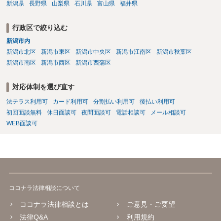
新潟県
長野県
山梨県
石川県
富山県
福井県
行政区で絞り込む
新潟市内
新潟市北区
新潟市東区
新潟市中央区
新潟市江南区
新潟市秋葉区
新潟市南区
新潟市西区
新潟市西蒲区
対応体制を選び直す
法テラス利用可
カード利用可
分割払い利用可
後払い利用可
初回面談無料
休日面談可
夜間面談可
電話相談可
メール相談可
WEB面談可
ココナラ法律相談について
ココナラ法律相談とは
ご意見・ご要望
法律Q&A
利用規約