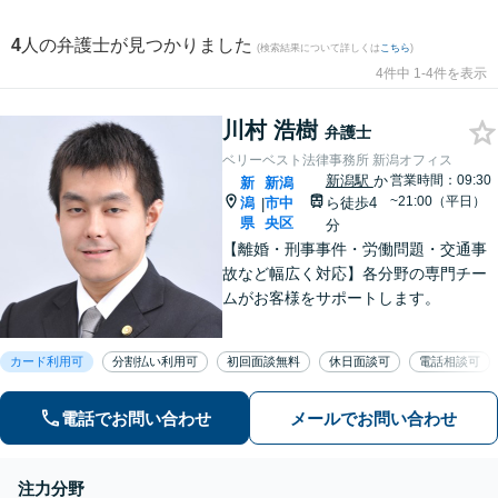
4
人の弁護士が見つかりました
(検索結果について詳しくは
こちら
)
4件中 1-4件を表示
川村 浩樹
弁護士
ベリーベスト法律事務所 新潟オフィス
新潟駅
か
営業時間：09:30
新
新潟
~21:00（平日）
潟
市中
ら徒歩4
|
県
央区
分
【離婚・刑事事件・労働問題・交通事
故など幅広く対応】各分野の専門チー
ムがお客様をサポートします。
カード利用可
分割払い利用可
初回面談無料
休日面談可
電話相談可
電話でお問い合わせ
メールでお問い合わせ
注力分野