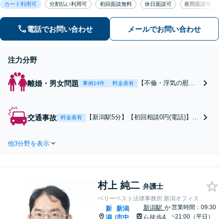
カード利用可
分割払い利用可
初回面談無料
休日面談可
夜間面談可
対応(法律相談は完全予約制)】各分野で
専門性の高い弁護士が寄り添い解決を
サポートします。
電話でお問い合わせ
メールでお問い合わせ
注力分野
離婚・男女問題
【不倫・浮気の慰謝
事例14件
料金表有
料請求をされたら】
【当日中の相談可(予
約制)】不倫問題の相
交通事故
【新潟駅5分】【初回相談0円(電話)】
料金表有
談は毎月100件以上、
【着手金0円/成功報酬制】治療期間の延
慰謝料請求された側
長や慰謝料の増額交渉など、解決実績1,
の交渉・解決実績が
他3分野を表示
000件以上の交通事故に強い弁護士が親
豊富な法律事務所で
身に寄り添いサポートします。【電話
す。【不倫相談は初
相談でご契約まで対応可/来所不要】
回0円】【電話相談で
ご契約まで対応可/来
村上 純二
弁護士
所不要】
ベリーベスト法律事務所 新潟オフィス
新潟駅
か
営業時間：09:30
新
新潟
~21:00（平日）
潟
市中
ら徒歩4
|