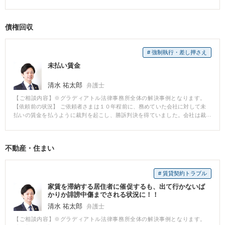
合わせをしても，警察からは捜査中との理由で，今後のスケジュールや見通
ました。 「確実に儲かるICO案件で上場確実」「リップル社と提携している
しについて全く答えてはくれませんでした。誕生日を迎えてしまえば，成人
からリップルと交換可能」と言われ、仮想通貨（暗号資産）600万円の購入資
として刑事手続を受けることになり，前科がついてしまう恐れもあるため，A
金として、消費者金融から600万円を借り入れし、相手に手渡してしまいまし
債権回収
さんやご両親は警察の遅い対応や説明がないことに大変不安を感じておられ
た。 しかし、その仮想通貨は、いっこうに上場することはなく、ついには無
ました。 当方としても，事件から数か月経つにもかかわらず事件が動いてい
価値に。 リップルとの交換もできず、詐欺被害にあったことに気がつきまし
ないことに疑問を感じました。 ご依頼を受けた後は，早急に，担当警察官と
た。 【依頼後の結果】 弁護士は、相手方に対して、内容証明郵便を送付し
連絡を取り，状況を確認するとともに速やかに事件を進めるよう求めたこと
# 強制執行・差し押さえ
ました。 「そもそも投資をしていないとしたら、詐欺に該当する」 「ICO案
で，早期に，かつ，最も望んでいた結論に至ることができました。
件の仮想通貨の投資をしていたのだとしても、値上がりが確実であるなど伝
未払い賃金
えて仮想通貨の投資をさせたことは不法行為に該当する」 として、返金請求
を行いました。 その後、詐欺師から連絡があり、詐欺師と交渉を開始。 詐欺
清水 祐太郎
弁護士
師は、顧問弁護士に対応を任せたいと伝え、詐欺師側の代理人弁護士と被害
者側である弊所の弁護士での交渉をすることになりました。 そして交渉の結
【ご相談内容】※グラディアトル法律事務所全体の解決事例となります。
果、500万円の返金に成功しました。 【弁護士からのコメント】 上場が確定
【依頼前の状況】 ご依頼者さまは１０年程前に、務めていた会社に対して未
していて、値上がり確実なICO案件があるなどと言って投資を勧誘する仮想通
払いの賃金を払うように裁判を起こし、勝訴判決を得ていました。会社は裁
貨詐欺案件は多いです。 投資に確実はありません。 そもそも、確実に儲かる
判に出てこず、その後判決を示して請求しても無視し続けているということ
なら、勧誘者本人が投資をすればいいのです。 人を勧誘する必要なんてあり
でした。 【依頼後の結果】 相手方の会社に対して即日で内容証明郵便を送付
ません。 甘い言葉に騙されないよう注意してください。 また、仮想通貨詐欺
し、消滅時効を停止させました。次は時効が止まっている６ヶ月間の間に解
不動産・住まい
の被害にあった場合には、できる限り早く弁護士に相談して、返金請求をす
決できるかという勝負です。 内容証明郵便で支払期日を定めたものの、支払
ることが重要です。 グラディアトル法律事務所では、弁護士による無料相談
いも、連絡もありませんでした。 並行して、会社が過去に利用していた銀行
をおこなっていますので、まずはお気軽にご連絡ください。
口座に対して預金額の照会を行うも、数百円の残高のみ。 諦めず財産開示の
# 賃貸契約トラブル
手続き（相手方を裁判所に呼び出し、財産状況を陳述させる手続き）を取っ
たところ、相手方の代理人弁護士から連絡が、請求額全額を払うので財産開
家賃を滞納する居住者に催促するも、出て行かないば
示手続きは取り下げて欲しいということでした。 速やかに合意書を締結し、
かりか誹謗中傷までされる状況に！！
判決で認められていた１０年分の遅延損害金も含め全額の回収に成功しまし
清水 祐太郎
弁護士
た。会社は、最終的には遅延損害金で元金の２倍程度に増えた金額を支払う
ことになりました。 【弁護士からのコメント】 判決は１０年で時効にかかっ
【ご相談内容】※グラディアトル法律事務所全体の解決事例となります。