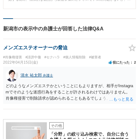
ちらも案内しました。 【コメント】 起業経験のない方がゼロからイチのビジ
念のため、顧問弁護士に相談を行いました。 【ベリーベストの対応とその結
ネスを作り上げようとする場合、とても多くのことが障害となります。 「何
果】 顧問弁護士が、A社から事業概要のヒアリングを行い、リーガルチェッ
からどう手をつけていいかわからない」というのがほとんどの方の気持ちで
クを行ったところ、新規事業のビジネスモデルは法律違反を犯す可能性を含
す。 それらを解きほぐしていって、 「何をどの順序で進めていけば良いか」
んでいることが判明しました。 そこで、顧問弁護士はA社に対して、新規事
「次のフェーズに移るためには今何が必要か」 を示してあげることは、非常
業と抵触する可能性のある規制法のポイント、ビジネスモデルの一部変更の
に重要です。 まだ世にないビジネスの内容を瞬時に理解し、ビジネス面・法
新潟市の表示中の弁護士が回答した法律Q&A
アドバイスを行いました。 【解決のポイント】 顧問弁護士への相談から半年
律面の両方で適切な助言を行い、ビジネスを加速するために必要なリソース
後、A社が検討していた新規事業のビジネスモデルに酷似した内容で、競合他
を提供できる弁護士は、自分以外にそうそういないと思っています。
社のB社が新規事業を開始しましたが、法的な問題点を監督官庁から指摘され
メンズエステオーナーの脅迫
てしまいました。 A社は、新規事業を始める前に、気軽に顧問弁護士に相談
していため、予想外のトラブルに巻き込まれることなく、事前にリスクの回
#肖像権侵害
#誹謗中傷
#セクハラ
#個人情報削除
#被害者
避を行うことができました。
2022年04月15日(金)
役にたった
2
清水 祐太郎
弁護士
どのようなメンズエステかということにもよりますが、相手がInstagra
mでそのような迷惑行為をすることが許されるわけではありません。
肖像権侵害で削除請求が認められることもあるでしょう。 また、LINE
で送られてきたことは脅迫ではないですが、人格権侵害として認めら
れることはあり得ます。 メンズエステの場合、警察などに弱いところ
があります。警察に相談することは一つの手です。 また、弁護士から
の警告に応じることもあります。 メンズエステ業界に精通した弁護士
その他
に相談されるといいでしょう、
「分野」の絞り込み検索で、自分に合う