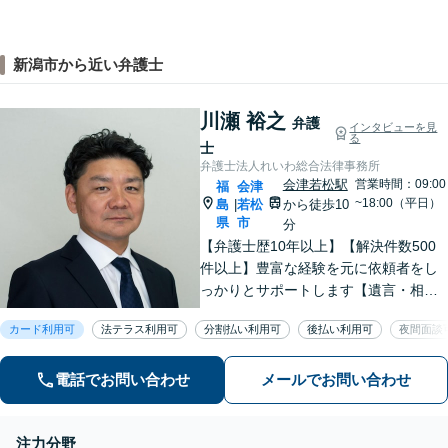
新潟市から近い弁護士
川瀬 裕之
弁護
インタビューを見
る
士
弁護士法人れいわ総合法律事務所
会津若松駅
営業時間：09:00
福
会津
~18:00（平日）
島
若松
から徒歩10
|
県
市
分
【弁護士歴10年以上】【解決件数500
件以上】豊富な経験を元に依頼者をし
っかりとサポートします【遺言・相
続】遺言書作成など、揉めない相続を
カード利用可
法テラス利用可
分割払い利用可
後払い利用可
夜間面談
目指します【離婚・男女問題】離婚は
人それぞれ置かれた状況が異なるた
め、その人にあった解決策を探ります
電話でお問い合わせ
メールでお問い合わせ
注力分野