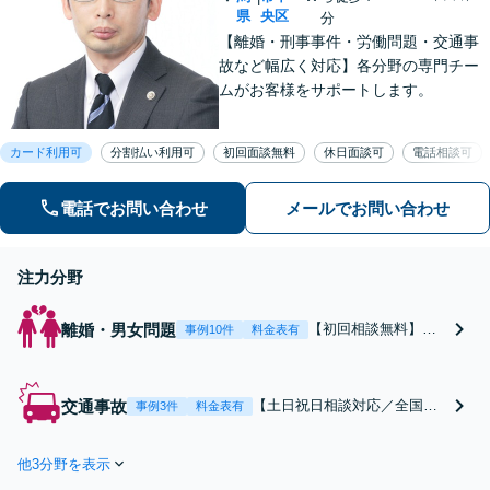
県
央区
分
【離婚・刑事事件・労働問題・交通事
故など幅広く対応】各分野の専門チー
ムがお客様をサポートします。
カード利用可
分割払い利用可
初回面談無料
休日面談可
電話相談可
電話でお問い合わせ
メールでお問い合わせ
注力分野
離婚・男女問題
【初回相談無料】あ
事例10件
料金表有
なたの利益の最大化
を目指します。まず
は電話・メールで状
交通事故
【土日祝日相談対応／全国対
事例3件
料金表有
況を丁寧にお聞きし
応】弁護士、パラリーガル、
ます。「離婚を希望
医療コーディネーターで構成
している」「離婚を
他3分野を表示
された「交通事故専門チー
切り出された」「不