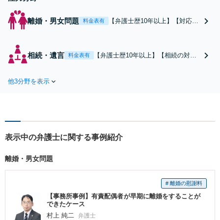
離婚・男女問題
【弁護士歴10年以上】【対応実
料金表有
績100件以上】【熟年離婚／財
産分与／国際離婚など】国際離
婚や会社経営者の離婚など、難
相続・遺言
【弁護士歴10年以上】【相続の対応
料金表有
しい案件も柔軟に対応いたしま
実績100件以上】【遺言書作成／相続
す。依頼者にとって最善の解決
財産調査／遺産分割協議】積み上げ
を目指します【電話／ビデオ面
他3分野を表示
てきた実績と培ったノウハウを強み
談OK】【子連れ相談可】
に。スムーズな相続の実現を目指し
ます【電話／ビデオ面談OK】
表示中の弁護士に関する事例紹介
離婚・男女問題
# 離婚の慰謝料
【事務所事例】有責配偶者が早期に離婚をすることが
できたケース
村上 純二
弁護士