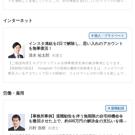
クを運転して直進していたところ、対向車線を走行していたトラックの後ろ
財産とみなします。そして、寄与分がある者の相続分は、相続分に寄与分を
ト法律事務所の対応とその結果 当事務所にご依頼いただいた段階で、既に事
事者ではない相手方の妻に不貞があった事実をつきつけてしまうと、逆に不
に隠れていたバイクが右折してきたため、Aさんの運転するバイクに衝突し、
加えた額とします。」と説明しました。 Bさんは「私たちが受けた援助が特
故から相当程度期間が経過しておりましたので、まずは後遺障害の認定の申
貞慰謝料を請求されてしまうリスクもなくはありません。 さらに自らで慰謝
Aさんのバイクは転倒しました。 その結果、Aさんは右ひじ骨折の傷害を負い
別受益に該当するとしても、兄の寄与分ってそんなに簡単に認められるので
請を見据えて治療状況の確認等を行いました。 十分な準備をした後、症状固
料請求するのは、精神的にも辛いですし、場合によっては相手方に言いくる
ました。 傷病名：右肘頭骨折、右肘部管症候群 ■ご依頼内容 Aさんは、事故
すか？」と質問しました。 弁護士は、「どのように寄与したのかという態様
定の段階になりましたので、当事務所にて後遺障害の認定の申請手続きを行
インターネット
めかねられません。 独身であると騙されていたことに気づいた際には、自ら
直後から数日間入院し、退院してから1週間程度で当事務所にご相談いただき
にもよりますが、寄与分といえるためには、①寄与行為の存在によって、被
いました。 膝の骨折ではありましたが、癒合は正常にできており、可動域の
で行動を起こす前に弁護士に相談するのがベターです。 貞操権侵害にあっ
ました。 ご相談時点で、相手方保険会社からはAさんにも過失があると主張
相続人の財産の維持又は増加があること、②寄与行為が『特別の』寄与とい
制限などはなかったため、神経症状での等級認定を目指しました。 適切な資
て、見合う慰謝料をとりたい・・・そんなときは、当事務所までご相談くだ
され、治療費の立替えを求められたり、休業損害もすぐに支払ってもらえる
えることが必要です。 お兄さんは、事業に貢献してきてはいるもので①寄与
料を添付し申請をしたところ、無事14級9号の等級認定が得られました。 そ
# 個人・プライベート
さい。
かわからないという状況で、Aさんは痛みと不安を抱えた状態でした。 そこ
行為の存在はあるかもしれませんが、代表取締役として正当な対価をこれま
の後、認定結果を踏まえて損害の計算を行い、示談交渉に移行しました。 上
で、弁護士に依頼をした場合にどういった対応をしてもらえるのかお問い合
で得ているのですから、②『特別の』寄与であるとはいえず、現時点で分か
記の事故状況であったため、過失相殺を主張される可能性がありましたが、
インスタ凍結を2日で解除し、思い入れのアカウント
わせいただきました。 ■ベリーベスト法律事務所の対応とその結果 Aさんから
っている内容からすれば、裁判所が寄与を簡単に認めるというような事案で
最終的には100対0を前提に解決することができました。 逸失利益について
を無事復活！
相談を受けた弁護士は、①過失割合の交渉、物損額の交渉、治療費や休業損
はないと思います。」と回答しました。 弁護士は、Bさんの代理人として、
は、14級であったこともあり、相手方保険会社も労働能力喪失期間を5年とし
清水 祐太郎
弁護士
害の支払いに関する交渉、後遺障害申立て、最終的な賠償額の交渉をすべて
弁護士の名前で、お兄さんのCさんに対して内容証明郵便を送付し、交渉を開
て譲らなかったのですが、その代わりに後遺障害慰謝料や休業損害その他の
弁護士が代理して行うことができること、②事故直後から弁護士に依頼する
始しました。 それに対して、Cさんは寄与分を定める審判を申立ててきまし
【ご相談内容】※グラディアトル法律事務所全体の解決事例となります。
項目についてはこちらの提示額満額を飲んでもらう形で調整をしました。 労
ことで医師の指示のもと適切な治療を受けることができ、症状固定をした後
た。しかしながら、裁判所は最終的にCさんの主張は認めませんでした。 ま
【依頼前の状況】 Instagram での投稿が趣味の依頼者さまは、フォロワーが
働能力喪失期間を争って交渉外の手続きに移行することも検討の余地があり
に後遺障害等級が認定されやすくなること、③弁護士に依頼することで慰謝
た、弁護士がAさんの遺産について調査したところ、AさんはCさんに対し、
数百人いるアカウントで日々の投稿や、フォロワーとのやり取りを楽しんで
ましたが、Aさんとしても、最終的な金額や解決までの期間、過失割合が暗転
料等の賠償額が大幅に増加する可能性が高いこと、④Aさんは弁護士費用特約
生前に1500万円を贈与していたことが判明しました。
いました。 それが、とある日、何の前ぶれもなく、アカウントを凍結しまし
するリスクを踏まえ、上記の調整した金額でもって納得いただいたうえで示
に加入していたため、原則弁護士費用の自己負担がないことを説明しまし
たとの通知が。 凍結されるような投稿やフォロワーとのやり取りを行った覚
談の運びとなりました。
た。 その後、Aさんからご依頼をいただき、早速相手方保険会社に交渉を開
えもなく、なぜ自分のアカウントが凍結されなければならないのかわかりま
労働・雇用
始しました。 その結果、すぐに保険会社は治療費を病院に直接支払う旨約束
せんでした。 すぐにInstagramの問い合わせフォームから、凍結の解除を要求
し、休業損害も毎月支払うと約束してもらいました。 その後、Aさんは病院
しました。 しかしなぜか審査が通らず 、結局アカウントの凍結は解除されな
での治療を継続していましたが、肘の痛みはなかなか治まらず、ドライバー
いまま。 アカウントは５年以上利用しており、旅行や食べ歩きに関する多く
の仕事に復職することができないでいました。 事故から半年ほど経過した
# 退職勧奨
の思い出がつまっていて、また、Instagramでのみやり取りをしている友人も
頃、相手方保険会社は休業損害の支払いをストップするという交渉をしてき
多くいました。 このまま使えなくなることは何としても避けたく、どうにか
【事務所事例】退職勧告を伴う無期限の自宅待機命令
ました。 そこで弁護士は、Aさんの主治医から休業が必要である旨の診断書
方法はないかとInstagramの凍結解除についてネットで検索し、弊所にご相談
を撤回させた上で、約600万円の解決金の支払いを得
を取得するようにAさんにアドバイスをし、職場からも出勤停止を指示する書
いただきました。 【依頼後の結果】 弁護士は、Instagramの運営元である海
て退職
川村 浩樹
弁護士
面を発行してもらいました。 その結果、保険会社は休業損害の支払いを継続
外の本社と日本の支社の両方に対し、弁護士が代理人として書面を送付する
するよう方針を変更し、最終的には1年間以上も休業損害の支払いを受けるこ
ことで凍結解除される可能性があることを説明しました。 具体的には、規約