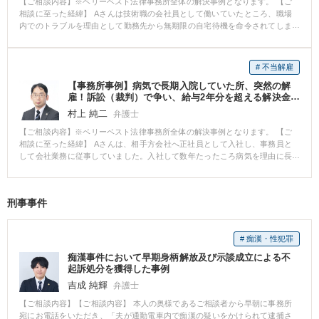
【ご相談内容】※ベリーベスト法律事務所全体の解決事例となります。 【ご
とができました。 Aさんは懸命に治療を続けましたが、1年を経過しても痛み
違反に該当する利用はしていないことを記載したうえで、アカウントの凍結
相談に至った経緯】 Aさんは技術職の会社員として働いていたところ、職場
が治まることはなかったため、医師から症状固定の診断を受け、後遺障害の
解除を求める旨を内容としたものを法律文章にして日本語・英語でともに作
内でのトラブルを理由として勤務先から無期限の自宅待機を命令されてしま
申立てをすることとなりました。 後遺障害の申立てにあたっては、事前に弁
成・送付。 思い入れがある自分のアカウントをなんとか利用したいという願
いました。 自宅待機となったことで給与が一部カットされてしまったことも
護士が医師宛の書面を作成し、必要な検査を実施していただくよう依頼をし
いから、可能性があるならとご依頼いただくことになりました。 弁護士は、
あり、Aさんは改善すべき点は改善するので職場に復帰させてほしいと勤務先
ていましたので、医師が神経伝導速度検査を実施し、他覚的所見がある旨を
すぐにアカウント凍結の解除を求める書面を作成し、海外の本社には英語の
に求めましたが、勤務先からは、大幅な降格処分を受け入れるか自己都合に
# 不当解雇
後遺障害診断書に記載していただきました。 その結果、無事に12級13号が認
書面を、日本の支社には日本語の書面を依頼者さまの代理人として送付しま
よる退職を選択するよう求められました。 【ご相談内容】 Aさんとしては、
定され、高額賠償につなげることができました。 弁護士に依頼していなけれ
した。 すると、送付から2日後にアカウントの凍結が解除されましたとの喜び
【事務所事例】病気で長期入院していた所、突然の解
業務にやりがいを感じていたことから、職場に復帰してこのまま働き続けた
ば、14級9号の認定に留まった可能性も十分にありましたので、Aさんに喜ん
の声が。 依頼者さまは再びアカウントを利用することができるようになり、
雇！訴訟（裁判）で争い、給与2年分を超える解決金
いというご意向をお持ちでした。 ただ、今回このような一方的な対応をされ
でいただけて弁護士としても非常に嬉しい気持ちになりました。
を得た
無事解決にいたりました。 【弁護士からのコメント】 SNSアカウントの凍結
てしまったことで、働き続けることへの不安も感じられ、弁護士にご相談い
村上 純二
弁護士
は、スパム投稿や、暴言などの投稿等が原因でSNS運営の規約に違反したこ
ただくに至ったとのことでした。 詳しいお話を伺ったところ、会社内で人間
【ご相談内容】※ベリーベスト法律事務所全体の解決事例となります。 【ご
とを理由とされるのが通常です。 しかし、まれに何の規約違反もしていない
関係のトラブルがあったこと自体は事実でしたが、トラブルの相手方の主張
相談に至った経緯】 Aさんは、相手方会社へ正社員として入社し、事務員と
アカウントを凍結するという事例が残念ながらあります。 そして、自ら問い
には事実に反していることも多いにも関わらず、会社が十分な調査をしない
して会社業務に従事していました。入社して数年たったころ病気を理由に長
合わせて凍結解除してもらえればいいのですが、この事例のように自身では
まま相手方の主張のみを聞いている状態であるとのことでした。 【ベリーベ
期入院をすることになりました。 会社にもその旨報告し、会社からも体調回
凍結解除されず困っているというご相談を実際多く受けております。 インタ
ストの対応とその結果】 Aさんのお話からすると、勤務先からの自宅待機命
復に専念するようにと述べられていたのですが、ある日突然、会社から休職
ーネットの利用が当たり前になった今、思い出のつまったSNSのアカウント
令や降格は無効となる可能性があると考えられました。 そこで、どのような
期間満了を理由として退職手続をとられてしまいました。 Aさんとしては、
が大切な財産になっている方もいらっしゃるのではないでしょうか。 SNSの
解決がAさんにとって最善の選択なのか、打ち合わせを重ねて検討した結果、
刑事事件
事前通告もなく突如一方的にそのような措置をとられたことに納得ができ
アカウントがいきなり凍結され、運営に問い合わせて凍結解除されなかった
やはりAさんとしては、復職を第一として考えたいということになりました。
ず、弊所へ相談に来られました。 【ご相談内容】 Aさんは、入院していた期
としても泣き寝入りせず、弊所までご相談ください。
ただ一方で、勤務先のAさんへの対応が非常に頑なであったこと、Aさんの技
間中に会社から送られてきた書類や、これまでの経緯を簡単にまとめた資料
術は転職市場でも有利なものであったことから、復職するよりも有利な条件
# 痴漢・性犯罪
を持参し、相談に来られました。 相談では、これまでの就業状況、入院に至
を獲得できるのであれば転職を前提とする和解も視野に入れるという方針を
った経緯、入院当初及び入院中の会社の態様、退職手続が取られた際の出来
決定しました。 そして、弁護士から勤務先に内容証明を送り、自宅待機命令
痴漢事件において早期身柄解放及び示談成立による不
事等を丁寧にお話いただけたので、弁護士としても頭の中でどういう事案で
は無効であると主張して、直ちにAさんを元の業務に復帰させた上で減額分の
起訴処分を獲得した事例
あり、法的に何が問題になるかがスムーズに整理できました。 本件では、休
給与を全額支払うよう求めました。 すると、ほどなく勤務先から解決金を支
吉成 純輝
弁護士
職期間の満了を理由に退職の手続きが取られましたが、会社から送られてき
払っての解決の打診がありました。 そこで、自宅待機命令により減額された
た資料を精査すると、そもそも会社側がとった退職処理には手続的に重大な
【ご相談内容】【ご相談内容】 本人の奥様であるご相談者から早朝に事務所
給与の支払いに加え、Aさんが転職活動に要すると考えられる期間分の給与を
問題があることや、入院期間中の会社側の対応に問題があることがわかり、
宛にお電話をいただき、「夫が通勤電車内で痴漢の疑いをかけられて逮捕さ
試算し、それをもとに解決金額を提示したところ、勤務先より、解決金の支