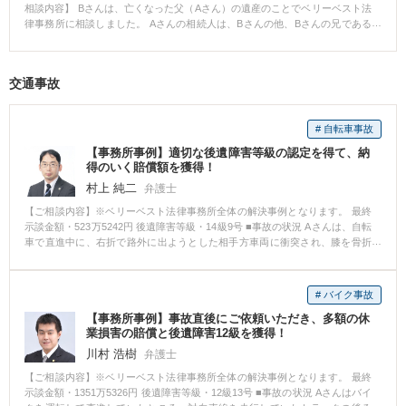
で、いきなり内容証明を送るのではなく、弁護士が電話で交渉することを提
相談内容】 Bさんは、亡くなった父（Aさん）の遺産のことでベリーベスト法
案しました。 というのも、内容証明は、自宅宛に送付することになりますの
律事務所に相談しました。 Aさんの相続人は、Bさんの他、Bさんの兄である
で、本人ではなく家族が受け取ることもあります。 すなわち、相手方の妻に
Cさんがいます。Aさんの遺産には、土地建物（5000万円相当）、預金5000万
不貞行為があったことを知られてしまう可能性がでてきます。 これは相手方
円があります。 Aさんは、Bさんの結婚当時、自宅の建築資金として1500万円
からすれば、できる限り避けたいと思うのが心情でしょう。 つまり、内容証
ほどを援助していました。Cさんは特に大学に行かずに、Aさんの経営してい
交通事故
明ではなく電話での交渉を行うことで、相手方に配慮している分、「もし電
た呉服家業を引き継ぎました。 Aさんは遺言書を残していませんでした。そ
話での交渉に誠実に応じないなら、妻にバレてしまうこともあり得る内容証
こで、Bさんは、遺産のことを兄弟で話し合ったところ、兄のCさんは「俺が
明を送付せざるを得なくなるよ」と、交渉を有利に進める１つの材料になり
長男で呉服家業を行ってきたのだから俺が相続する。お前は、生前から父か
ます。 なお依頼者さまは、相手方の妻から、数百万円の不貞行為の慰謝料請
# 自転車事故
ら多額のお金を受取って甘やかされていただろう。それでもう十分だ。」と
求をされるのではないかと不安に思っていました。 しかし、相手方が既婚者
の一点張りでした。Bさんは、兄のCさんとの遺産分割協議に耐えかねて、ど
【事務所事例】適切な後遺障害等級の認定を得て、納
と知ってから、一切肉体関係をもっていないことから、それ以前の肉体関係
うすればよいかわからないということでベリーベスト法律事務所に相談にき
得のいく賠償額を獲得！
については故意・過失がなく、結果として慰謝料請求は認められなくなるの
ました。 【ベリーベストの対応とその結果】 遺産分割に関する事情を弁護士
村上 純二
弁護士
で大丈夫とお伝えしました。 早速、弁護士が相手方に電話をかけると、「そ
が聞くと、Bさんは、「確かに、兄には家業を継いでもらった点では感謝して
んなことは知らないし、知っていたとしても支払うつもりもない」と言われ
います。しかし、兄は代表取締役として十分な報酬を得ていました。一方、
【ご相談内容】※ベリーベスト法律事務所全体の解決事例となります。 最終
ました。 しかし弁護士が、「わかりました。それでは後ほど内容証明を自宅
兄は父に対して金銭的な援助をしていたということもありません。むしろ、
示談金額・523万5242円 後遺障害等級・14級9号 ■事故の状況 Aさんは、自転
に送らせてもらうけど、本当にそれでいいんですね？」と、念押しすると、
父からは『兄の生活費を一部負担してやっている』と聞いていました。」と
車で直進中に、右折で路外に出ようとした相手方車両に衝突され、膝を骨折
あわてて事実を認め、謝罪してきました。 そして、下記の慰謝料の増額要素
弁護士に相談してくれました。 Aさんの相談に対して弁護士は、まず、「特
する怪我を負いました。 当事務所にいただく前に既にほかの事務所にご依頼
をつきつけた結果、相場よりも高額である慰謝料250万円、中絶費用30万円の
別受益と寄与分が問題になりそうですね」と問題点を指摘し、「特別受益と
されておりましたが、当該事務所の対応にご不満を抱かれ、事務所を変える
合計280万円を支払ってもらうことに成功しました。 【増額要素】 ・既婚者
は、相続人が、亡くなった被相続人から特別な生前贈与や遺贈を受けている
ことを検討されておりました。 一通りご相談に乗った後、いくつかの事務所
# バイク事故
を隠していた ・相手との子供を妊娠、中絶 ・「結婚したいね」と告げていた
ときの利益をいいます。特別受益があるときは、その利益分を持ち戻したも
を回り、最終的に当事務所に決めたとのことで、ご依頼いただきました。 傷
・依頼者が２０代後半で婚姻適齢期であった ・既婚者にもかかわらず出会い
のを相続財産とみなします。 また、特別受益を受けた者は、その者の本来の
【事務所事例】事故直後にご依頼いただき、多額の休
病名：右脛骨高原骨折 ■ご依頼内容 前任の弁護士において、交通事故事案の
系アプリをしていた ・既婚と発覚後も好意的な連絡を取ってきた 電話してか
相続分の中から遺贈や贈与された分を控除した残額をもって相続分を計算し
業損害の賠償と後遺障害12級を獲得！
処理の流れの把握に不安があったりしたようですので、一通りの流れをご説
ら１週間ほどのスピード決着で、「依頼して本当によかったです！！」と喜
ます。」 「寄与分とは、共同相続人の中に、被相続人の事業に貢献するなど
明しました。 また、骨折ということもあり頻回の通院ができているわけでは
川村 浩樹
弁護士
びの声をいただき、無事解決しました。 【弁護士からのコメント】 貞操権侵
して、被相続人の財産の維持や増加に特別の貢献した場合に、この寄与を遺
ないことを気にされておりましたので、適切に対処をすれば特に問題はない
害の慰謝料請求では、大好きな彼に裏切られたショックから、それまでのや
【ご相談内容】※ベリーベスト法律事務所全体の解決事例となります。 最終
産分割において考慮し、修正を加える制度です。この場合、まず、被相続人
旨お伝えしました。 症状固定の時期に差し掛かっていたようでしたので、後
りとりや思い出の品を消したり捨てたりしてしまい、だまされていた証拠が
示談金額・1351万5326円 後遺障害等級・12級13号 ■事故の状況 Aさんはバイ
が相続開始の時にもっていた財産の価額から、寄与分を控除したものを相続
遺障害の認定の申請手続きについても詳細をお話ししました。 ■ベリーベス
なくなってしまったことが残念ながら多くあります。 また、勢いあまって当