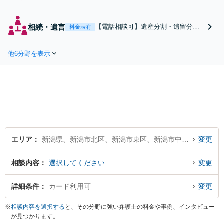
浮気の慰謝料請求・財
産分与・養育費・親権
等、離婚に関するご相
相続・遺言
【電話相談可】遺産分割・遺留分・
料金表有
談はおまかせくださ
遺言書作成など相続全般をめぐるご
い。依頼者様のお気持
相談をお受けしております。株式や
ちを充分に汲み取り、
他6分野を表示
不動産、事業承継が絡む複雑な相続
納得のいく解決を目指
もお受けします。揉める前・揉めて
します。
しまった後、いずれも柔軟に対応い
たします。どうぞお電話ください。
エリア
新潟県、新潟市北区、新潟市東区、新潟市中央区、新潟市江南区、新潟市秋葉区、新潟市南区、新潟市西区、新潟市西蒲区
変更
相談内容
選択してください
変更
詳細条件
カード利用可
変更
※
相談内容を選択する
と、その分野に強い弁護士の料金や事例、インタビュー
が見つかります。