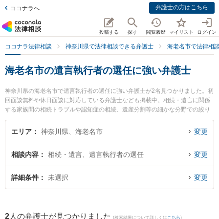
弁護士の方はこちら
ココナラへ
投稿する
探す
閲覧履歴
マイリスト
ログイン
ココナラ法律相談
神奈川県で法律相談できる弁護士
海老名市で法律相
海老名市の遺言執行者の選任に強い弁護士
神奈川県の海老名市で遺言執行者の選任に強い弁護士が2名見つかりました。初
回面談無料や休日面談に対応している弁護士なども掲載中。相続・遺言に関係
する家族間の相続トラブルや認知症の相続、遺産分割等の細かな分野での絞り
込み検索もでき便利です。特に弁護士法人フォースクエア法律事務所 海老名オ
フィスの市之瀬 龍和弁護士やしのだ法律事務所の篠田 大地弁護士のプロフィー
エリア
神奈川県、海老名市
変更
ル情報や弁護士費用、強みなどが注目されています。『海老名市で土日や夜間
に発生した遺言執行者の選任のトラブルを今すぐに弁護士に相談したい』『遺
相談内容
相続・遺言、遺言執行者の選任
変更
言執行者の選任のトラブル解決の実績豊富な近くの弁護士を検索したい』『初
回相談無料で遺言執行者の選任を法律相談できる海老名市内の弁護士に相談予
約したい』などでお困りの相談者さんにおすすめです。
詳細条件
未選択
変更
2
人の弁護士が見つかりました
(検索結果について詳しくは
こちら
)