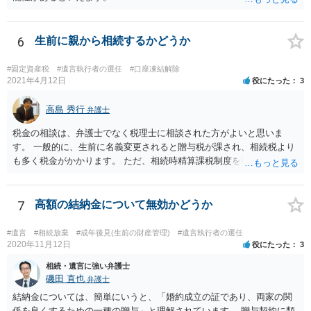
6
生前に親から相続するかどうか
#固定資産税
#遺言執行者の選任
#口座凍結解除
2021年4月12日
役にたった
3
高島 秀行
弁護士
税金の相談は、弁護士でなく税理士に相談された方がよいと思いま
す。 一般的に、生前に名義変更されると贈与税が課され、相続税より
も多く税金がかかります。 ただ、相続時精算課税制度を取れば、実質
的に相続税と同等の税金で済む可能性があります。 実際に税理士にど
ういう場合にどれくらい税金がかかるか計算してもらって どういう方
針を取るか決められたらよいと思います。
7
高額の結納金について無効かどうか
#遺言
#相続放棄
#成年後見(生前の財産管理)
#遺言執行者の選任
2020年11月12日
役にたった
3
相続・遺言に強い弁護士
磯田 直也
弁護士
結納金については、簡単にいうと、「婚約成立の証であり、両家の関
係を良くするための一種の贈与」と理解されています。 贈与契約に類