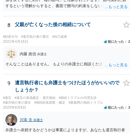
するという理解からすると、書面で贈与の約束をしないと相手方は支
払いを請求できません。 反面、実際に支払ったあとから返金を求める
ことは困難です。 くれぐれも今後お気をつけください。 弁護士に対応
を依頼されるのも悪くはありませんが、感情的な理由が強いと思いま
8
父親が亡くなった後の相続について
すので法的観点から説得を試みても解決は難しいように思います。
#財産分与
#遺言執行者の選任
#自己破産
2021年4月16日
役にたった
2
内藤 政信
弁護士
そんなことはありません。 もよりの弁護士に相談ください。
9
遺言執行者にも弁護士をつけたほうがかいいので
しょうか？
#遺言
#遺言の真偽鑑定・遺言無効
#相続トラブルの代理交渉
#遺言執行者の選任
#相続財産調査・鑑定
#家族間の相続トラブル
2025年8月8日
役にたった
3
川添 圭
弁護士
弁護士へ依頼するかどうかは事案によりますが、あなたも遺言執行者