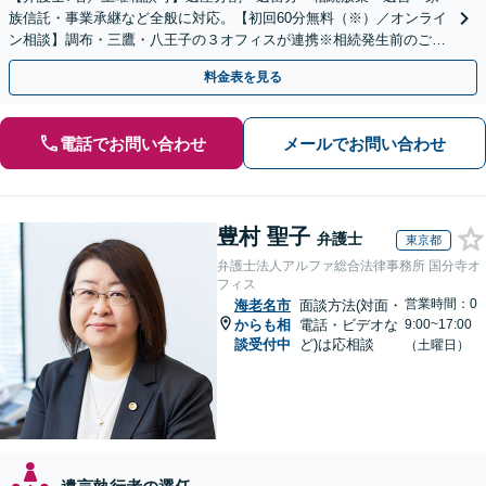
族信託・事業承継など全般に対応。【初回60分無料（※）／オンライ
ン相談】調布・三鷹・八王子の３オフィスが連携※相続発生前のご相
談など有料相談になるものもございます。
料金表を見る
電話でお問い合わせ
メールでお問い合わせ
豊村 聖子
弁護士
東京都
弁護士法人アルファ総合法律事務所 国分寺オ
フィス
営業時間：0
海老名市
面談方法(対面・
からも相
電話・ビデオな
9:00~17:00
談受付中
ど)は応相談
（土曜日）