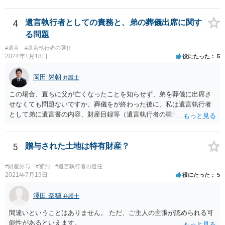
4
遺言執行者としての責務と、弟の葬儀出席に関す
る問題
#遺言
#遺言執行者の選任
2024年1月18日
役にたった
5
岡田 晃朝
弁護士
この場合、直ちに父が亡くなったことを知らせず、弟を葬儀に出席さ
せなくても問題ないですか。葬儀をが終わった後に、私は遺言執行者
として弟に遺言書の内容、財産目録等（遺言執行者の職務）を知らせ
ればよいですか。 葬儀は喪主が主催する行事ですから、誰を参加させ
るかは喪主の自由です。 呼ばなくてもかまいません。 そもそも、そう
いう法律関係にありません。 遺言の内容と遺産の総額の通知、公正証
5
贈与された土地は特有財産？
書でない場合は遺言の検認については、執行者に通知義務があるの
で、対応しましょう。 そのあとは遺留分の請求などがあればそれへの
#財産分与
#審判
#遺言執行者の選任
対応となるでしょう。
2021年7月19日
役にたった
5
澤田 奈穗
弁護士
間違いということはありません。 ただ、ご主人の主張が認められる可
能性があるといえます。