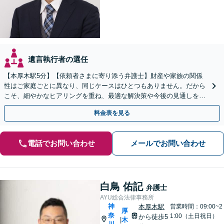
遺言執行者の選任
【本厚木駅5分】【依頼者さまに寄り添う弁護士】財産や家族の関係
性はご家庭ごとに異なり、同じケースはひとつもありません。だから
こそ、細やかなヒアリングを重ね、最適な解決策や今後の見通しを明
確にお示しします。ぜひ一度当事務所へご相談ください。
料金表を見る
電話でお問い合わせ
メールでお問い合わせ
白鳥 佑記
弁護士
AYU総合法律事務所
神
本厚木駅
営業時間：09:00~2
厚
奈
1:00（土日祝日）
から徒歩5
木
|