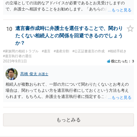
の立場としての法的なアドバイスが必要であるとお見受けしますの
で、弁護士へ相談することをお勧めします。「あちらの弁護士」（元
嫁と娘の弁護士のことでしょうか）へ聴いても、自分に有利な主張や
誘導しかしてこないと思います。
10
遺言書作成時に弁護士を選任することで、関わり
たくない相続人との関係を回避できるのでしょう
か？
#家族間の相続トラブル
#遺言
#遺産分割
#公正証書遺言の作成
#相続手続き
#遺言執行者の選任
2023年9月1日
役にたった
3
髙橋 俊太
弁護士
相続人が複数おられて、一部の方について関わりたくないとお考えの
場合は、関わってもよい方を遺言執行者にしておくという方法も考え
られます。もちろん、弁護士を遺言執行者に指定することもできます
が、（関わってもよい）相続人を遺言執行者に指定しておいて、その
方に再委任の権限を付与しておくという方法もあります。 一度、弁護
士に直接ご相談されることをお勧めいたします。
もっとみる