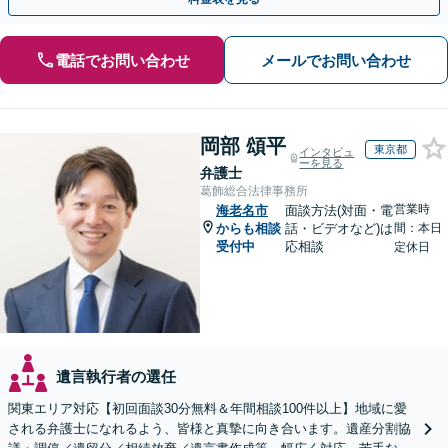
電話でお問い合わせ
メールでお問い合わせ
岡部 頌平
東京都
インタビュ
ーを見る
弁護士
葛飾総合法律事務所
営業時
海老名市
面談方法(対面・電
からも相談
話・ビデオなど)は
間：本日
受付中
応相談
定休日
遺言執行者の選任
関東エリア対応【初回面談30分無料＆年間相談100件以上】地域に愛
される弁護士になれるよう、皆様と真摯に向き合います。遺産分割協