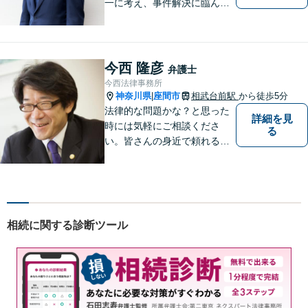
一に考え、事件解決に臨んで
おります。神奈川県央地域に
根差し、みなさまから選ばれ
るべき県内Ｎｏ１の法律事務
所を目指しております。
今西 隆彦
弁護士
今西法律事務所
神奈川県
座間市
相武台前駅
から徒歩5分
|
法律的な問題かな？と思った
詳細を見
時には気軽にご相談くださ
る
い。皆さんの身近で頼れる弁
護士を目指しています。
相続に関する診断ツール