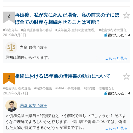
ことが可能でしょう。
2
再婚後、私が先に死んだ場合、私の前夫の子にほ
ぼ全ての財産を相続させることは可能？
#財産分与
#自筆証書遺言の作成
#成年後見(生前の財産管理)
#遺言執行者の選任
2019年9月3日
役にたった
4
内藤 政信
弁護士
最初は調停からやります。
3
相続における15年前の借用書の効力について
#遺言執行者の選任
#時効の援用
#M&A・事業承継
#契約書・借用書なし
2019年5月21日
役にたった
4
理崎 智英
弁護士
＞債務免除＝贈与＝特別受益という解釈で宜しいでしょうか？ そのよ
うなご理解でよろしいかと存じます。 借用書の偽造については、偽造
した人物が特定できるかどうかが重要ですね。