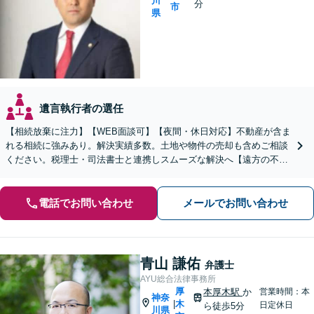
川
分
市
県
遺言執行者の選任
【相続放棄に注力】【WEB面談可】【夜間・休日対応】不動産が含ま
れる相続に強みあり。解決実績多数。土地や物件の売却も含めご相談
ください。税理士・司法書士と連携しスムーズな解決へ【遠方の不動
産もご相談ください】【初回相談30分1000円】
電話でお問い合わせ
メールでお問い合わせ
青山 謙佑
弁護士
AYU総合法律事務所
厚
本厚木駅
か
営業時間：本
神奈
木
|
日定休日
ら徒歩5分
川県