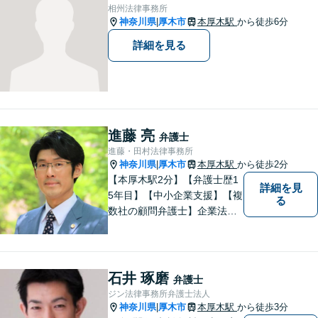
相州法律事務所
神奈川県
厚木市
本厚木駅
から徒歩6分
|
詳細を見る
進藤 亮
弁護士
進藤・田村法律事務所
神奈川県
厚木市
本厚木駅
から徒歩2分
|
【本厚木駅2分】【弁護士歴1
詳細を見
5年目】【中小企業支援】【複
る
数社の顧問弁護士】企業法
務…会社法｜契約法務｜企業
間紛争｜会社訴訟｜労務紛争
｜債権回収｜法人破産 || 一
般民事…交通事故｜労働｜不
石井 琢磨
弁護士
動産｜相続｜借金問題
ジン法律事務所弁護士法人
神奈川県
厚木市
本厚木駅
から徒歩3分
|