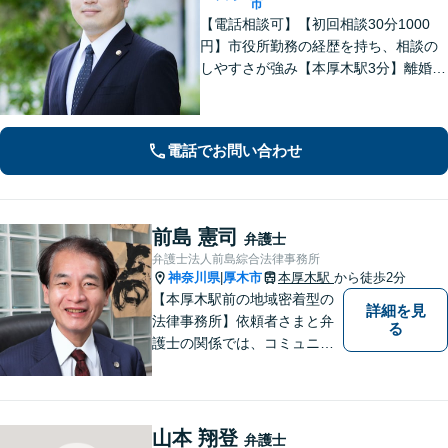
市
【電話相談可】【初回相談30分1000
円】市役所勤務の経歴を持ち、相談の
しやすさが強み【本厚木駅3分】離婚・
男女問題、相続・遺言、刑事事件、債
権回収など幅広く対応。面談の際に
は、傾聴と共感を大切にしています。
電話でお問い合わせ
一人で抱え込まずにご連絡ください。
前島 憲司
弁護士
弁護士法人前島綜合法律事務所
神奈川県
厚木市
本厚木駅
から徒歩2分
|
【本厚木駅前の地域密着型の
詳細を見
法律事務所】依頼者さまと弁
る
護士の関係では、コミュニケ
ーションの取りやすさを重
視！早期解決のためにまずは
ご相談ください。【電話・WE
B面談可】【本厚木駅1分】
山本 翔登
弁護士