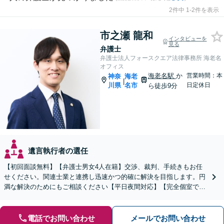
2件中 1-2件を表示
市之瀬 龍和
インタビューを
見る
弁護士
弁護士法人フォースクエア法律事務所 海老名
オフィス
海老名駅
か
営業時間：本
神奈
海老
|
川県
名市
日定休日
ら徒歩9分
遺言執行者の選任
【初回面談無料】【弁護士男女4人在籍】交渉、裁判、手続きもお任
せください。関連士業と連携し迅速かつ的確に解決を目指します。円
満な解決のためにもご相談ください【平日夜間対応】【完全個室で対
応】
電話でお問い合わせ
メールでお問い合わせ