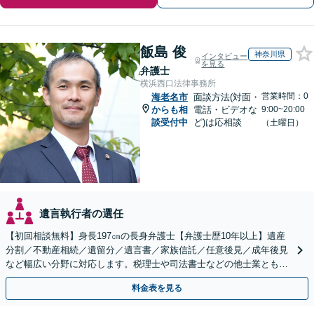
飯島 俊
神奈川県
インタビュー
を見る
弁護士
横浜西口法律事務所
営業時間：0
海老名市
面談方法(対面・
からも相
電話・ビデオな
9:00~20:00
談受付中
ど)は応相談
（土曜日）
遺言執行者の選任
【初回相談無料】身長197㎝の長身弁護士【弁護士歴10年以上】遺産
分割／不動産相続／遺留分／遺言書／家族信託／任意後見／成年後見
など幅広い分野に対応します。税理士や司法書士などの他士業とも連
携【出張相談】【夜間・休日面談】【横浜駅7分】
料金表を見る