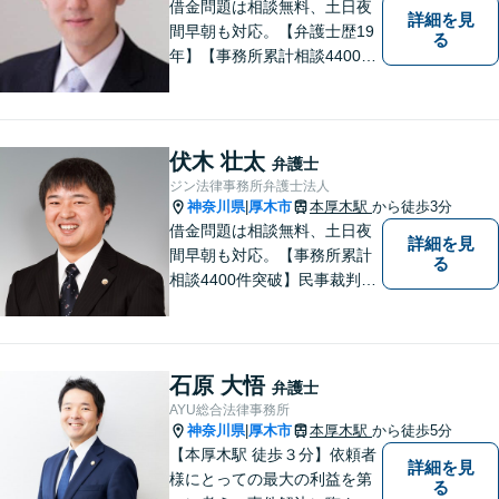
借金問題は相談無料、土日夜
詳細を見
間早朝も対応。【弁護士歴19
る
年】【事務所累計相談4400件
突破】民事裁判／家事調停・
審判／債務整理／法人破産／
相続／不貞トラブル／離婚／
男女問題
伏木 壮太
弁護士
ジン法律事務所弁護士法人
神奈川県
厚木市
本厚木駅
から徒歩3分
|
借金問題は相談無料、土日夜
詳細を見
間早朝も対応。【事務所累計
る
相談4400件突破】民事裁判／
家事調停・審判／債務整理／
法人破産／相続／不貞トラブ
ル／離婚／男女問題
石原 大悟
弁護士
AYU総合法律事務所
神奈川県
厚木市
本厚木駅
から徒歩5分
|
【本厚木駅 徒歩３分】依頼者
詳細を見
様にとっての最大の利益を第
る