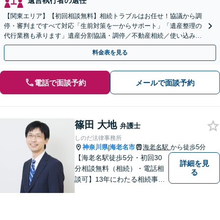
遺言執行者の選任
【関東エリア】【初回相談無料】相続トラブルはお任せ！協議から調
停・審判まですべて対応「生前対策を一からサポート」「遺産整理の
代行業務も承ります」遺産分割協議・調停／不動産相続／使い込み／
遺留分侵害額請求／相続放棄【完全個室】
料金表を見る
電話で面談予約
メールで面談予約
篠田 大地
弁護士
しのだ法律事務所
神奈川県
海老名市
海老名駅
から徒歩5分
|
【海老名駅徒歩5分・初回30
詳細を見
分相談無料（相続）・電話相
る
談可】13年にわたる相続事件
の豊富な経験。多数の書籍出
版や講師の経験がある弁護士
です。分かりやすい説明を心