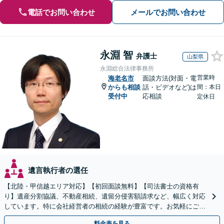
電話でお問い合わせ
メールでお問い合わせ
永淵 智
弁護士
山梨県
永淵総合法律事務所
営業時
海老名市
面談方法(対面・電
からも相談
話・ビデオなど)は
間：本日
受付中
応相談
定休日
遺言執行者の選任
【北陸・甲信越エリア対応】【初回面談無料】【司法書士の資格有
り】遺産分割協議、不動産相続、遺留分侵害額請求など、幅広く対応
しています。特に会社経営者の相続の経験が豊富です。お気軽にご相
談ください。【休日・夜間面談可】【オンライン面談可】
料金表を見る