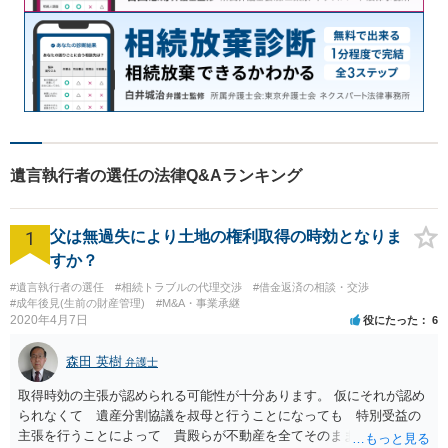
遺言執行者の選任の法律Q&Aランキング
1
父は無過失により土地の権利取得の時効となりま
すか？
#遺言執行者の選任
#相続トラブルの代理交渉
#借金返済の相談・交渉
#成年後見(生前の財産管理)
#M&A・事業承継
2020年4月7日
役にたった
6
森田 英樹
弁護士
取得時効の主張が認められる可能性が十分あります。 仮にそれが認め
られなくて 遺産分割協議を叔母と行うことになっても 特別受益の
主張を行うことによって 貴殿らが不動産を全てそのまま取得できる