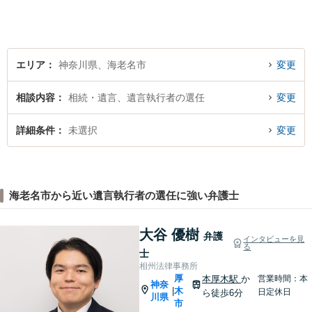
がけています。
エリア
神奈川県、海老名市
変更
相談内容
相続・遺言、遺言執行者の選任
変更
詳細条件
未選択
変更
海老名市から近い遺言執行者の選任に強い弁護士
大谷 優樹
弁護
インタビューを見
る
士
相州法律事務所
厚
本厚木駅
か
営業時間：本
神奈
木
|
日定休日
ら徒歩6分
川県
市