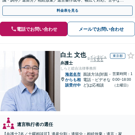
議・調停／遺留分／相続放棄／遺言書作成等、幅広く対応。苦手な親
族との交渉や書面作成等も◎【分かりやすい費用体系】
料金表を見る
電話でお問い合わせ
メールでお問い合わせ
白土 文也
東京都
インタビュ
ーを見る
弁護士
しらと総合法律事務所
営業時間：1
海老名市
面談方法(対面・
からも相
電話・ビデオな
0:00~18:00
談受付中
ど)は応相談
（土曜日）
遺言執行者の選任
【弁護士7名／土曜相談可】遺産分割・遺留分・相続放棄・遺言・家