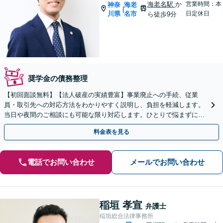
海老名駅
か
営業時間：本
神奈
海老
|
川県
名市
日定休日
ら徒歩9分
奨学金の債務整理
【初回面談無料】【法人破産の実績豊富】事業廃止への手続、従業
員・取引先への対応方法をわかりやすく説明し、負担を軽減します。
当日や夜間のご相談にも可能な限り対応します。ひとりで悩まずにご
相談ください。【分割払い対応】【完全個室】
料金表を見る
電話でお問い合わせ
メールでお問い合わせ
稲垣 孝宣
弁護士
稲垣総合法律事務所