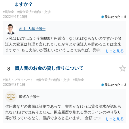
ますか？
#奨学金
#借金返済の相談・交渉
2022年6月15日
役にたった
5
村山 大基
弁護士
＞私は1/2ではなく全額800万円返済しなければならないのですか？保
証人の変更は無理と言われましたが何とか保証人を辞めることは出来
ますか？ もし支払いが難しいということであれば、奨学金について相
談者さんも自己破産する、ということは考えられます。 今後が不安で
あれば、今のうちから弁護士に相談に行き、今後の対応についてアド
バイスを受けた方が、 不安が軽減されるかもしれません。
8
個人間のお金の貸し借りについて
#個人・プライベート
#借金返済の相談・交渉
#奨学金
2025年8月1日
役にたった
2
匿名A
弁護士
借用書などの書面は証拠であって、書面がなければ貸金請求が認めら
れないわけではありません。振込履歴や別れる際のラインのやり取り
等が残っているなら、勝訴できると思います。 金額については、相手
方から「150万円については免除された（150万円のみ支払義務があ