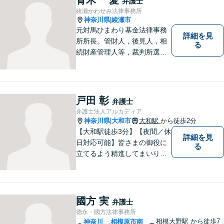
弁護士
綾瀬かわせみ法律事務所
神奈川県
綾瀬市
|
元対馬ひまわり基金法律事務
詳細を見
所所長。管財人，後見人，相
る
続財産管理人等，裁判所選任
事件の実績も豊富です。
戸田 彰
弁護士
弁護士法人アルカディア
神奈川県
大和市
大和駅
から徒歩2分
|
【大和駅徒歩3分】【夜間／休
詳細を見
日対応可能】皆さまの御役に
る
立てるよう精進してまいりま
す。借金問題／刑事事件／相
続問題／離婚問題／企業法務
など、幅広く対応可能。【地
域に根ざした弁護士】法律ト
國方 実
弁護士
ラブルでお悩みの方は、お気
德永・國方法律事務所
軽にご相談ください。
相模大野駅
から徒歩7
神奈川
相模原市南