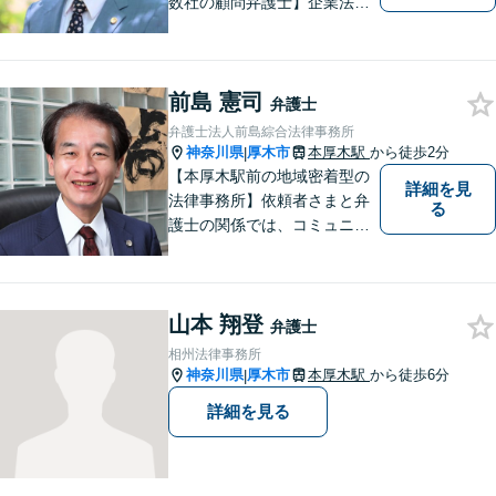
数社の顧問弁護士】企業法
務…会社法｜契約法務｜企業
間紛争｜会社訴訟｜労務紛争
｜債権回収｜法人破産 || 一
前島 憲司
般民事…交通事故｜労働｜不
弁護士
動産｜相続｜借金問題
弁護士法人前島綜合法律事務所
神奈川県
厚木市
本厚木駅
から徒歩2分
|
【本厚木駅前の地域密着型の
詳細を見
法律事務所】依頼者さまと弁
る
護士の関係では、コミュニケ
ーションの取りやすさを重
視！早期解決のためにまずは
ご相談ください。【電話・WE
山本 翔登
B面談可】【本厚木駅1分】
弁護士
相州法律事務所
神奈川県
厚木市
本厚木駅
から徒歩6分
|
詳細を見る