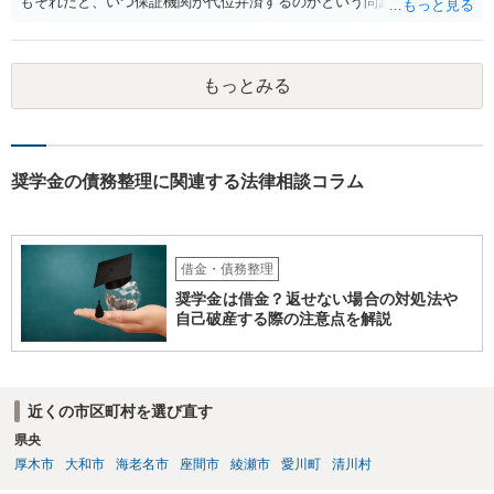
もそれだと、いつ保証機関が代位弁済するのかという問題が生じます
が。。。 ご相談者様に何か見落としがあるのかもしれないですね。 い
ちど、一般論として日本学生支援機構に質問されては如何でしょう
か。
もっとみる
奨学金の債務整理に関連する法律相談コラム
借金・債務整理
奨学金は借金？返せない場合の対処法や
自己破産する際の注意点を解説
近くの市区町村を選び直す
県央
厚木市
大和市
海老名市
座間市
綾瀬市
愛川町
清川村