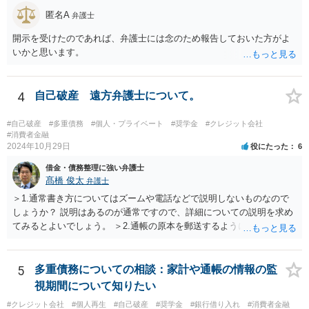
匿名A
弁護士
開示を受けたのであれば、弁護士には念のため報告しておいた方がよ
いかと思います。
4
自己破産 遠方弁護士について。
#自己破産
#多重債務
#個人・プライベート
#奨学金
#クレジット会社
#消費者金融
2024年10月29日
役にたった
6
借金・債務整理に強い弁護士
髙橋 俊太
弁護士
＞1.通常書き方についてはズームや電話などで説明しないものなので
しょうか？ 説明はあるのが通常ですので、詳細についての説明を求め
てみるとよいでしょう。 ＞2.通帳の原本を郵送するように言われてい
ます。 申立てに必要な期間がいつからいつまでかを尋ね、（貴方のほ
うで手間はかかりますが）その部分のPDFあるいはコピーを提出すれ
ばよいでしょう。 ＞3.土地あり。親父名義のまま。遺産分割未完了 と
5
多重債務についての相談：家計や通帳の情報の監
りあえずは、法務局で全部事項証明書を取得して、PDFあるいはコピ
視期間について知りたい
ーを提出すればよいでしょう。
#クレジット会社
#個人再生
#自己破産
#奨学金
#銀行借り入れ
#消費者金融