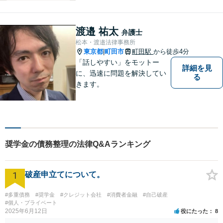
グを行ないます。まずはお気
軽にご相談ください。
渡邉 祐太
弁護士
松本・渡邉法律事務所
東京都
町田市
町田駅
から徒歩4分
|
「話しやすい」をモットー
詳細を見
に、迅速に問題を解決してい
る
きます。
奨学金の債務整理の法律Q&Aランキング
1
破産申立てについて。
#多重債務
#奨学金
#クレジット会社
#消費者金融
#自己破産
#個人・プライベート
2025年6月12日
役にたった
8