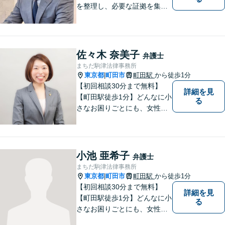
を整理し、必要な証拠を集め
て、紛争を解決するお手伝い
をします。 どんなご相談にも
親身に対応し、皆さまの少し
でも明るい未来のために尽力
佐々木 奈美子
弁護士
しますのでご安心ください。
まちだ駒津法律事務所
【駐車場有】
東京都
町田市
町田駅
から徒歩1分
|
【初回相談30分まで無料】
詳細を見
【町田駅徒歩1分】どんなに小
る
さなお困りごとにも、女性弁
護士がじっくりカウンセリン
グを行ないます。まずはお気
軽にご相談ください。
小池 亜希子
弁護士
まちだ駒津法律事務所
東京都
町田市
町田駅
から徒歩1分
|
【初回相談30分まで無料】
詳細を見
【町田駅徒歩1分】どんなに小
る
さなお困りごとにも、女性弁
護士がじっくりカウンセリン