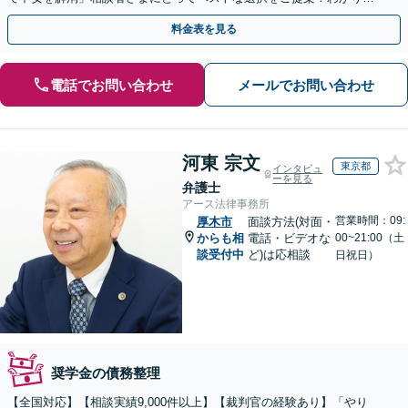
すく丁寧に説明するのでご安心ください【休日・夜間相談可】
料金表を見る
電話でお問い合わせ
メールでお問い合わせ
河東 宗文
東京都
インタビュ
ーを見る
弁護士
アース法律事務所
営業時間：09:
厚木市
面談方法(対面・
からも相
電話・ビデオな
00~21:00（土
談受付中
ど)は応相談
日祝日）
奨学金の債務整理
【全国対応】【相談実績9,000件以上】【裁判官の経験あり】「やり