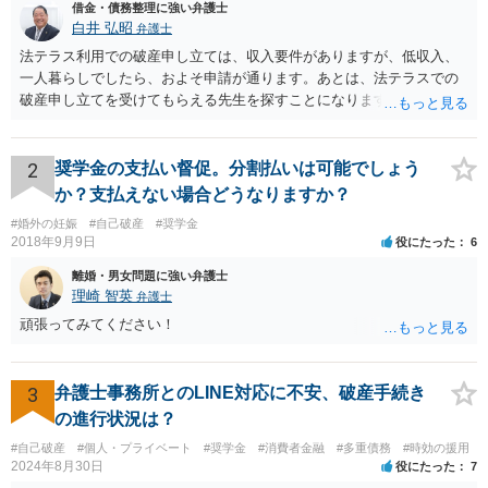
借金・債務整理に強い弁護士
白井 弘昭
弁護士
法テラス利用での破産申し立ては、収入要件がありますが、低収入、
一人暮らしでしたら、およそ申請が通ります。あとは、法テラスでの
破産申し立てを受けてもらえる先生を探すことになります。 また、法
テラスでは、申立て費用だけでなく、２０万円までは管財費用も立て
替えてくれます。申立資料がそろっていれば、速やかに申立てが可能
だと思いますので、収入要件を検討の上、法テラスで破産申し立て可
2
奨学金の支払い督促。分割払いは可能でしょう
能な弁護士を探してみてください。
か？支払えない場合どうなりますか？
#婚外の妊娠
#自己破産
#奨学金
2018年9月9日
役にたった
6
離婚・男女問題に強い弁護士
理崎 智英
弁護士
頑張ってみてください！
3
弁護士事務所とのLINE対応に不安、破産手続き
の進行状況は？
#自己破産
#個人・プライベート
#奨学金
#消費者金融
#多重債務
#時効の援用
2024年8月30日
役にたった
7