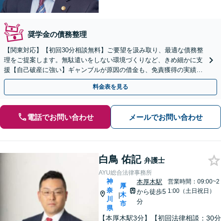
奨学金の債務整理
【関東対応】【初回30分相談無料】ご要望を汲み取り、最適な債務整
理をご提案します。無駄遣いをしない環境づくりなど、きめ細かに支
援【自己破産に強い】ギャンブルが原因の借金も、免責獲得の実績あ
り【夜間・休日対応】
料金表を見る
電話でお問い合わせ
メールでお問い合わせ
白鳥 佑記
弁護士
AYU総合法律事務所
神
本厚木駅
営業時間：09:00~2
厚
奈
1:00（土日祝日）
から徒歩5
木
|
川
分
市
県
【本厚木駅3分】【初回法律相談：30分