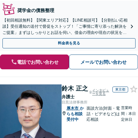
奨学金の債務整理
【初回相談無料】【関東エリア対応】【LINE相談可】【分割払い応相
談】受任通知の送付で督促をストップ！「ご事情に寄り添った解決を
ご提案」まずはしっかりとお話を伺い、借金の理由や現在の状況を丁
寧にお聞きするので、ぜひお気軽にご相談ください。
料金表を見る
電話でお問い合わせ
メールでお問い合わせ
鈴木 正之
東京都
インタビュ
ーを見る
弁護士
目黒法律事務所
営業時
厚木市
か
面談方法(対面・電
らも相談
話・ビデオなど)は
間：本日
受付中
応相談
定休日