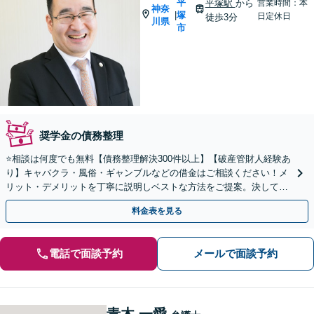
平
平塚駅
から
営業時間：本
神奈
塚
|
日定休日
徒歩3分
川県
市
奨学金の債務整理
⭐️相談は何度でも無料【債務整理解決300件以上】【破産管財人経験あ
り】キャバクラ・風俗・ギャンブルなどの借金はご相談ください！メ
リット・デメリットを丁寧に説明しベストな方法をご提案。決して叱
ることはしません！【代表弁護士が最後まで対応】
料金表を見る
電話で面談予約
メールで面談予約
青木 一愛