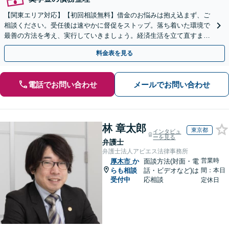
【関東エリア対応】【初回相談無料】借金のお悩みは抱え込まず、ご
相談ください。受任後は速やかに督促をストップ。落ち着いた環境で
最善の方法を考え、実行していきましょう。経済生活を立て直すまで
サポートします。自己破産・個人再生・任意整理の実績多数
料金表を見る
電話でお問い合わせ
メールでお問い合わせ
林 章太郎
東京都
インタビュ
ーを見る
弁護士
弁護士法人アビエス法律事務所
営業時
厚木市
か
面談方法(対面・電
らも相談
話・ビデオなど)は
間：本日
受付中
応相談
定休日