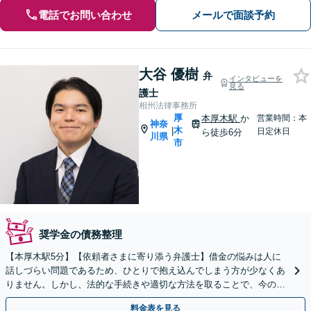
電話でお問い合わせ
メールで面談予約
大谷 優樹
弁
インタビューを
見る
護士
相州法律事務所
厚
本厚木駅
か
営業時間：本
神奈
木
|
日定休日
ら徒歩6分
川県
市
奨学金の債務整理
【本厚木駅5分】【依頼者さまに寄り添う弁護士】借金の悩みは人に
話しづらい問題であるため、ひとりで抱え込んでしまう方が少なくあ
りません。しかし、法的な手続きや適切な方法を取ることで、今の状
況を改善できる場合が多くあります。ぜひご相談ください。
料金表を見る