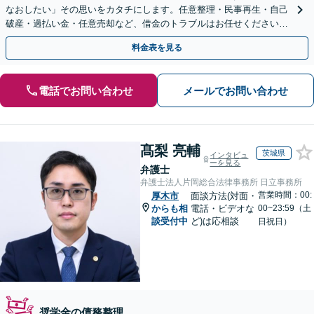
なおしたい」その思いをカタチにします。任意整理・民事再生・自己
破産・過払い金・任意売却など、借金のトラブルはお任せください。
【初回相談無料】【全国対応可能】
料金表を見る
電話でお問い合わせ
メールでお問い合わせ
髙梨 亮輔
茨城県
インタビュ
ーを見る
弁護士
弁護士法人片岡総合法律事務所 日立事務所
営業時間：00:
厚木市
面談方法(対面・
からも相
電話・ビデオな
00~23:59（土
談受付中
ど)は応相談
日祝日）
奨学金の債務整理