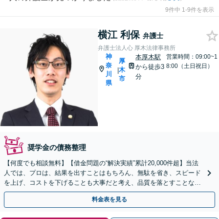
9件中 1-9件を表示
横江 利保
弁護士
弁護士法人心 厚木法律事務所
神
本厚木駅
営業時間：09:00~1
厚
奈
8:00（土日祝日）
から徒歩3
木
|
川
分
市
県
奨学金の債務整理
【何度でも相談無料】【借金問題の“解決実績”累計20,000件超】当法
人では、プロは、結果を出すことはもちろん、無駄を省き、スピード
を上げ、コストを下げることも大事だと考え、品質を落とすことな
く、費用を可能な限り安くすることにこだわります。
料金表を見る