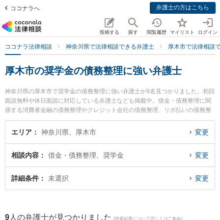
弁護士の方はこちら
ココナラへ
投稿する
探す
閲覧履歴
マイリスト
ログイン
ココナラ法律相談
神奈川県で法律相談できる弁護士
厚木市で法律相談
厚木市の奨学金の債務整理に強い弁護士
神奈川県の厚木市で奨学金の債務整理に強い弁護士が9名見つかりました。初回
面談無料や休日面談に対応している弁護士なども掲載中。借金・債務整理に関
係する消費者金融の債務整理やクレジット会社の債務整理、リボ払いの債務整
理等の細かな分野での絞り込み検索もでき便利です。特に弁護士法人心 厚木法
律事務所の横江 利保弁護士や相州法律事務所の大谷 優樹弁護士、AYU総合法律
エリア
神奈川県、厚木市
変更
事務所の白鳥 佑記弁護士のプロフィール情報や弁護士費用、強みなどが注目さ
れています。『厚木市で土日や夜間に発生した奨学金の債務整理のトラブルを
相談内容
借金・債務整理、奨学金
変更
今すぐに弁護士に相談したい』『奨学金の債務整理のトラブル解決の実績豊富
な近くの弁護士を検索したい』『初回相談無料で奨学金の債務整理を法律相談
できる厚木市内の弁護士に相談予約したい』などでお困りの相談者さんにおす
詳細条件
未選択
変更
すめです。
9
人の弁護士が見つかりました
(検索結果について詳しくは
こちら
)