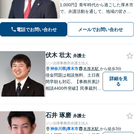
1,000円】青年時代から過ごした厚木市
で、弁護活動を通して、地域の皆さま
のお役に立ちたい。企業法務・不動
産・インターネット問題など幅広い分
電話でお問い合わせ
メールでお問い合わせ
野に対応可能です。【休日・夜間対
応】
伏木 壮太
弁護士
ジン法律事務所弁護士法人
神奈川県
厚木市
本厚木駅
から徒歩3分
|
借金問題は相談無料、土日夜
詳細を見
間早朝も対応。【事務所累計
る
相談4400件突破】民事裁判／
家事調停・審判／債務整理／
法人破産／相続／不貞トラブ
ル／離婚／男女問題
石井 琢磨
弁護士
ジン法律事務所弁護士法人
神奈川県
厚木市
本厚木駅
から徒歩3分
|