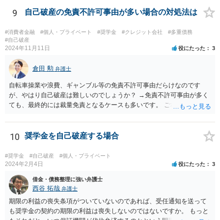
る）」と反論されてラインのやり取りを証拠で提出されると、300万円
の請求が認められない可能性はあると思います。
9
自己破産の免責不許可事由が多い場合の対処法は
#消費者金融
#個人・プライベート
#奨学金
#クレジット会社
#多重債務
#自己破産
2024年11月11日
役にたった
3
倉田 勲
弁護士
自転車操業や浪費、ギャンブル等の免責不許可事由だらけなのです
が、やはり自己破産は難しいのでしょうか？ →免責不許可事由が多く
ても、最終的には裁量免責となるケースも多いです。 ご相談内容を拝
見する限りこの場での一般的な相談で解決する話ではありませんの
で、お近くの法律事務所などでご相談ください。
10
奨学金を自己破産する場合
#奨学金
#自己破産
#個人・プライベート
2024年2月4日
役にたった
3
借金・債務整理に強い弁護士
西谷 拓哉
弁護士
期限の利益の喪失条項がついていないのであれば、受任通知を送って
も奨学金の契約の期限の利益は喪失しないのではないですか。 もっと