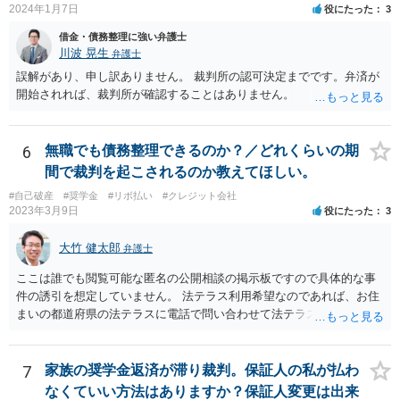
2024年1月7日
役にたった
3
借金・債務整理に強い弁護士
川波 晃生
弁護士
誤解があり、申し訳ありません。 裁判所の認可決定までです。弁済が
開始されれば、裁判所が確認することはありません。
6
無職でも債務整理できるのか？／どれくらいの期
間で裁判を起こされるのか教えてほしい。
#自己破産
#奨学金
#リボ払い
#クレジット会社
2023年3月9日
役にたった
3
大竹 健太郎
弁護士
ここは誰でも閲覧可能な匿名の公開相談の掲示板ですので具体的な事
件の誘引を想定していません。 法テラス利用希望なのであれば、お住
まいの都道府県の法テラスに電話で問い合わせて法テラス直轄の法律
相談を予約されるのがいいと思います。 法テラス直轄の法律相談会は
法テラスと契約している弁護士しか担当しません。
7
家族の奨学金返済が滞り裁判。保証人の私が払わ
なくていい方法はありますか？保証人変更は出来