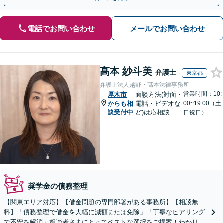
電話でお問い合わせ
メールでお問い合わせ
髙本 紗斗美
弁護士
東京都
弁護士法人越野・髙本法律事務所
営業時間：10:
厚木市
面談方法(対面・
からも相
電話・ビデオな
00~19:00（土
談受付中
ど)は応相談
日祝日）
奨学金の債務整理
【関東エリア対応】【借金問題の専門部署がある事務所】【相談無
料】「債務整理で借金を大幅に減額または免除」「丁寧なヒアリング
で不安を解消」相談者さまにとってベストな選択をご提案！わかりや