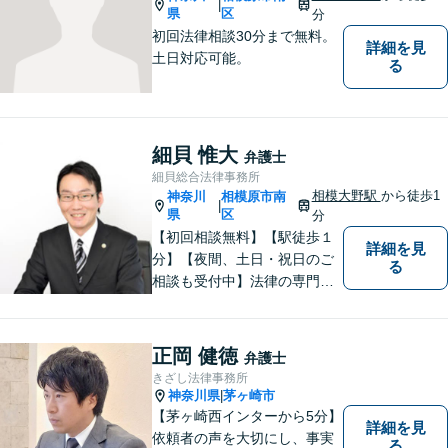
|
県
区
分
初回法律相談30分まで無料。
詳細を見
土日対応可能。
る
細貝 惟大
弁護士
細貝総合法律事務所
相模大野駅
から徒歩1
神奈川
相模原市南
|
県
区
分
【初回相談無料】【駅徒歩１
詳細を見
分】【夜間、土日・祝日のご
る
相談も受付中】法律の専門家
が親身にサポートいたしま
す。
正岡 健徳
弁護士
きざし法律事務所
神奈川県
茅ヶ崎市
|
【茅ヶ崎西インターから5分】
詳細を見
依頼者の声を大切にし、事実
る