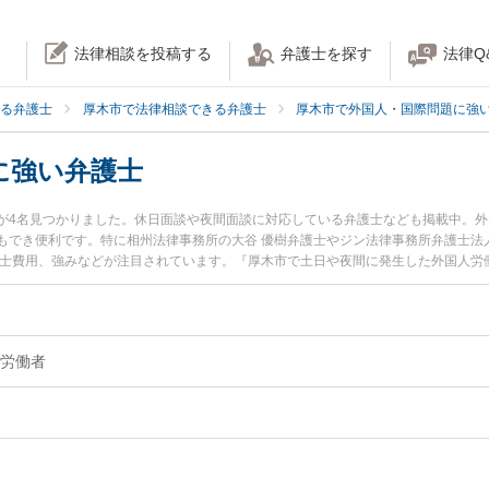
法律相談を投稿する
弁護士を探す
法律Q
る弁護士
厚木市で法律相談できる弁護士
厚木市で外国人・国際問題に強
に強い弁護士
が4名見つかりました。休日面談や夜間面談に対応している弁護士なども掲載中。
もでき便利です。特に相州法律事務所の大谷 優樹弁護士やジン法律事務所弁護士法
護士費用、強みなどが注目されています。『厚木市で土日や夜間に発生した外国人労
な近くの弁護士を検索したい』『初回相談無料で外国人労働者を法律相談できる厚
労働者