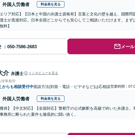
外国人労働者
料金表を見る
エリア対応】【日本と中国の弁護士資格有】言葉と文化の壁を越え、国際問
護士が直接対応。日本全国どこからでも安心してご相談いただけます。まず
無料】
せ
メール
大介
弁護士
インタビューを見る
法律事務所
市
からも相談受付中
面談方法(対面・電話・ビデオなど)は応相談
営業時間：07:0
外国人労働者
料金表を見る
獲得】【中文対応】【全国対応】警察庁の公式解釈を高裁で砕いた弁護士。
事務所に断られた案件も徹底的に闘い抜く。