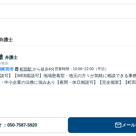
弁護士
徹
弁護士
事務所
都
町田市
町田駅
から徒歩4分
営業時間：10:00~22:00（平日）
|
談可】【WEB面談可】地域密着型・地元の方々が気軽に相談できる事
・中小企業の法務に強みあり【夜間・休日相談可】【完全個室】【町田
せ
メール