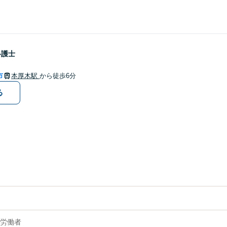
弁護士
市
本厚木駅
から徒歩6分
る
労働者