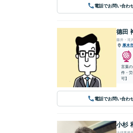
電話でお問い合わ
德田 
藤井・滝
厚木
言葉の
件・労
可】
電話でお問い合わ
小杉 
法律事務