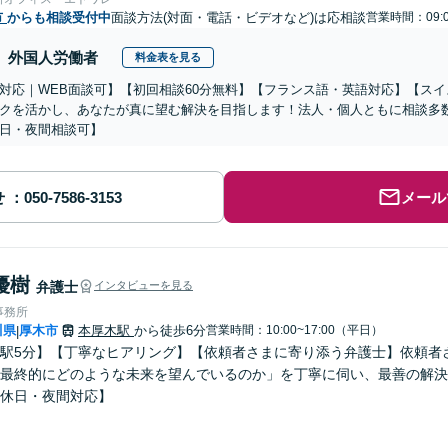
市
からも相談受付中
面談方法(対面・電話・ビデオなど)は応相談
営業時間：09:0
外国人労働者
料金表を見る
対応｜WEB面談可】【初回相談60分無料】【フランス語・英語対応】【ス
クを活かし、あなたが真に望む解決を目指します！法人・個人ともに相談多
日・夜間相談可】
せ
メール
優樹
弁護士
インタビューを見る
事務所
川県
厚木市
本厚木駅
から徒歩6分
営業時間：10:00~17:00（平日）
|
駅5分】【丁寧なヒアリング】【依頼者さまに寄り添う弁護士】依頼者
最終的にどのような未来を望んでいるのか」を丁寧に伺い、最善の解決
休日・夜間対応】