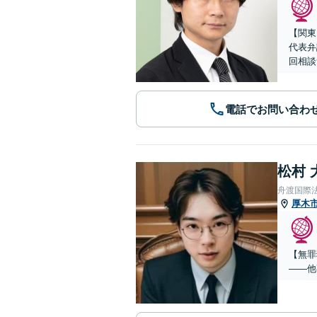
【関東
代表弁
回相談
電話でお問い合わ
松村 
舟渡国際
厚木
【無罪
——他