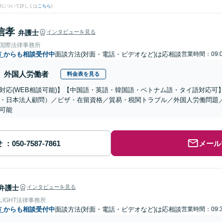
果について詳しくは
こちら
)
信孝
弁護士
インタビューを見る
RE国際法律事務所
市
からも相談受付中
面談方法(対面・電話・ビデオなど)は応相談
営業時間：09:0
外国人労働者
料金表を見る
対応(WEB相談可能)】【中国語・英語・韓国語・ベトナム語・タイ語対応可
・日本法人顧問）／ビザ・在留資格／貿易・税関トラブル／外国人労働問題
可能
せ
メール
弁護士
インタビューを見る
 LIGHT法律事務所
市
からも相談受付中
面談方法(対面・電話・ビデオなど)は応相談
営業時間：09:3