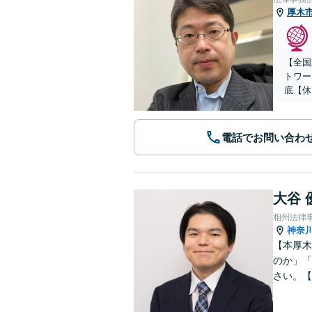
厚木
【全国
トワー
底【休
電話でお問い合わ
大谷 
相州法律
神奈
【本厚木
のか」「
さい。【