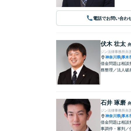
電話でお問い合わ
伏木 壮太
ジン法律事務所弁
神奈川県
厚木
|
借金問題は相談
務整理／法人破
石井 琢磨
ジン法律事務所弁
神奈川県
厚木
|
借金問題は相談
事調停・審判／