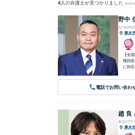
4
人の弁護士が見つかりました
(検索結
野中 
AZ MO
厚木
【全国
権回収
に対応
電話でお問い合わ
趙 良
東京CITY
厚木