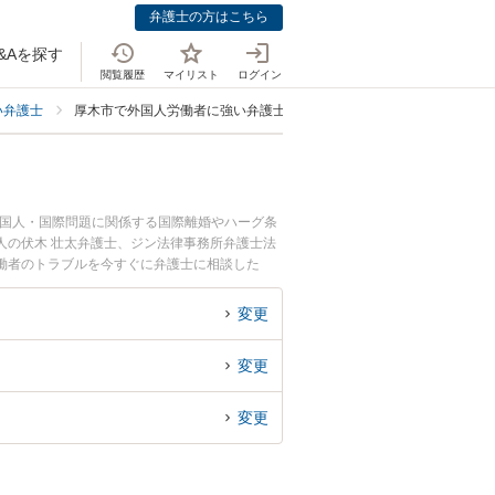
弁護士の方はこちら
&Aを探す
閲覧履歴
マイリスト
ログイン
い弁護士
厚木市で外国人労働者に強い弁護士
外国人・国際問題に関係する国際離婚やハーグ条
人の伏木 壮太弁護士、ジン法律事務所弁護士法
働者のトラブルを今すぐに弁護士に相談した
木市内の弁護士に相談予約したい』などでお困り
変更
変更
変更