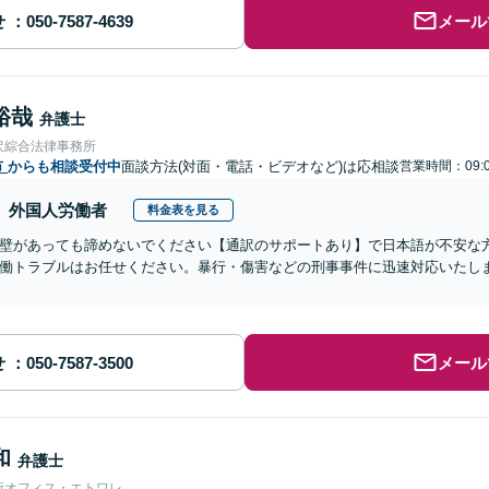
せ
メール
裕哉
弁護士
沢綜合法律事務所
市
からも相談受付中
面談方法(対面・電話・ビデオなど)は応相談
営業時間：09:0
外国人労働者
料金表を見る
壁があっても諦めないでください【通訳のサポートあり】で日本語が不安な
働トラブルはお任せください。暴行・傷害などの刑事事件に迅速対応いたし
せ
メール
和
弁護士
所オフィス・エトワレ