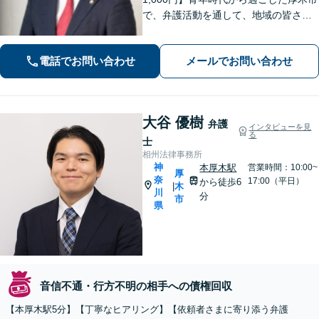
で、弁護活動を通して、地域の皆さま
のお役に立ちたい。企業法務・不動
産・インターネット問題など幅広い分
電話でお問い合わせ
メールでお問い合わせ
野に対応可能です。【休日・夜間対
応】
大谷 優樹
弁護
インタビューを見
る
士
相州法律事務所
神
本厚木駅
営業時間：10:00~
厚
奈
17:00（平日）
から徒歩6
木
|
川
分
市
県
音信不通・行方不明の相手への債権回収
【本厚木駅5分】【丁寧なヒアリング】【依頼者さまに寄り添う弁護