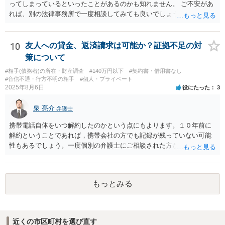
ってしまっているといったことがあるのかも知れません。 ご不安があ
れば、別の法律事務所で一度相談してみても良いでしょう。
10
友人への貸金、返済請求は可能か？証拠不足の対
策について
#相手(債務者)の所在・財産調査
#140万円以下
#契約書・借用書なし
#音信不通・行方不明の相手
#個人・プライベート
2025年8月6日
役にたった
3
泉 亮介
弁護士
携帯電話自体をいつ解約したのかという点にもよります。１０年前に
解約ということであれば，携帯会社の方でも記録が残っていない可能
性もあるでしょう。一度個別の弁護士にご相談された方が良いかと思
われます。
もっとみる
近くの市区町村を選び直す