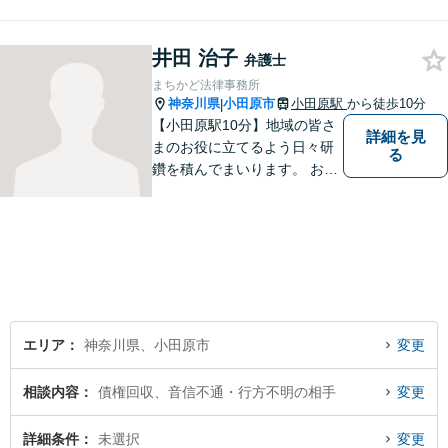
培った知識・経験を活かしつ
つ、依頼者の立場に寄り添っ
井田 治子
た解決方法を提案できるよう
弁護士
努めます。【小田原駅8分／子
まちかど法律事務所
連れ相談可】お気軽にご相談
神奈川県
小田原市
小田原駅
から徒歩10分
|
ください。
【小田原駅10分】地域の皆さ
詳細を見
まのお役に立てるよう日々研
る
鑽を積んでまいります。 お気
軽にご相談ください。
エリア
神奈川県、小田原市
変更
相談内容
債権回収、音信不通・行方不明の相手
変更
詳細条件
未選択
変更