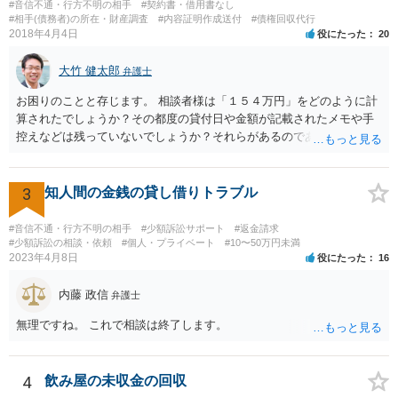
#音信不通・行方不明の相手
#契約書・借用書なし
#相手(債務者)の所在・財産調査
#内容証明作成送付
#債権回収代行
2018年4月4日
役にたった
20
大竹 健太郎
弁護士
お困りのことと存じます。 相談者様は「１５４万円」をどのように計
算されたでしょうか？その都度の貸付日や金額が記載されたメモや手
控えなどは残っていないでしょうか？それらがあるのであればメール
と共に証拠として用いることが可能です。メールについては内容次第
です。 彼の住所については住民票上の住所であれば調査することは可
能です。 弁護士に依頼した際の費用にいては現在弁護士費用が自由化
3
知人間の金銭の貸し借りトラブル
されており法律事務所によって異なりますので、あくまで目安となり
ますが、交渉を依頼すると①着手金が請求額×8％or10万円の高い方、
#音信不通・行方不明の相手
#少額訴訟サポート
#返金請求
②成功報酬が16％、③実費というところでしょうか。法律事務所によ
#少額訴訟の相談・依頼
#個人・プライベート
#10〜50万円未満
2023年4月8日
役にたった
16
っては別途日当を請求するところもあると思います。 勝訴の見込みや
回収の見込み、私にご依頼いただいた場合の費用については、詳細を
内藤 政信
お伺いできればお伝えさせていただきますので、宜しければ、個別に
弁護士
ご連絡頂けますと幸いです。 宜しくお願い致します。
無理ですね。 これで相談は終了します。
4
飲み屋の未収金の回収