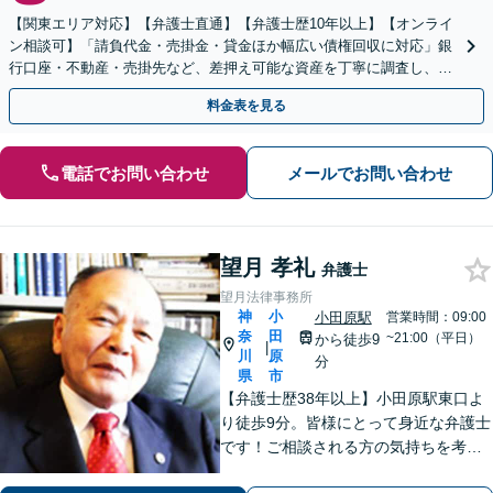
【関東エリア対応】【弁護士直通】【弁護士歴10年以上】【オンライ
ン相談可】「請負代金・売掛金・貸金ほか幅広い債権回収に対応」銀
行口座・不動産・売掛先など、差押え可能な資産を丁寧に調査し、効
果的な手続きを選択します【休日・夜間相談可】
料金表を見る
電話でお問い合わせ
メールでお問い合わせ
望月 孝礼
弁護士
望月法律事務所
神
小
小田原駅
営業時間：09:00
奈
田
~21:00（平日）
から徒歩9
|
川
原
分
県
市
【弁護士歴38年以上】小田原駅東口よ
り徒歩9分。皆様にとって身近な弁護士
です！ご相談される方の気持ちを考え
ながら、問題を解決していきます。そ