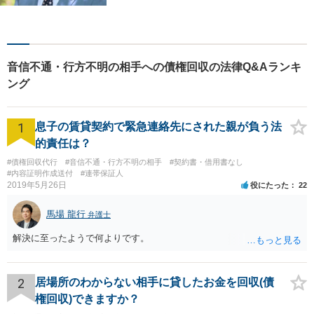
間紛争｜会社訴訟｜労務紛争
｜債権回収｜法人破産 || 一
般民事…交通事故｜労働｜不
動産｜相続｜借金問題
音信不通・行方不明の相手への債権回収の法律Q&Aランキ
ング
1
息子の賃貸契約で緊急連絡先にされた親が負う法
的責任は？
#債権回収代行
#音信不通・行方不明の相手
#契約書・借用書なし
#内容証明作成送付
#連帯保証人
2019年5月26日
役にたった
22
馬場 龍行
弁護士
解決に至ったようで何よりです。
2
居場所のわからない相手に貸したお金を回収(債
権回収)できますか？