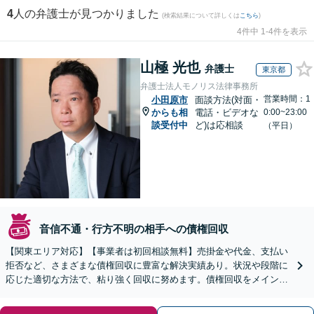
4
人の弁護士が見つかりました
(検索結果について詳しくは
こちら
)
4件中 1-4件を表示
山極 光也
弁護士
東京都
弁護士法人モノリス法律事務所
営業時間：1
小田原市
面談方法(対面・
からも相
電話・ビデオな
0:00~23:00
談受付中
ど)は応相談
（平日）
音信不通・行方不明の相手への債権回収
【関東エリア対応】【事業者は初回相談無料】売掛金や代金、支払い
拒否など、さまざまな債権回収に豊富な解決実績あり。状況や段階に
応じた適切な方法で、粘り強く回収に努めます。債権回収をメインと
する顧問契約もお任せください【個人のご相談にも対応】