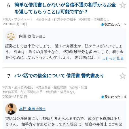
6
簡単な借用書しかないが音信不通の相手からお金
を返してもらうことは可能ですか？
#個人・プライベート
#音信不通・行方不明の相手
#契約書・借用書なし
2019年8月19日
役にたった
5
内藤 政信
弁護士
証拠としては十分でしょう。 近くの弁護士か、法テラスがいいでしょ
う。 料金は、近くの弁護士なら、成功報酬部分を多 めにして、着手金
を少なめにしてもらうといいで しょう。 内容的には、回収見込みがあ
るかどうかですね。
7
パパ活での借金について 借用書 誓約書あり
#労働・雇用契約違反
#児童買春・援助交際
#恐喝・脅迫
#音信不通・行方不明の相手
#契約書・借用書なし
2020年5月31日
役にたった
5
本庄 卓磨
弁護士
契約は公序良俗に反し無効と考えられますので、返済する義務はあり
ません。 相手方が脅迫などをしてきた場合は、警察や弁護士にご相談