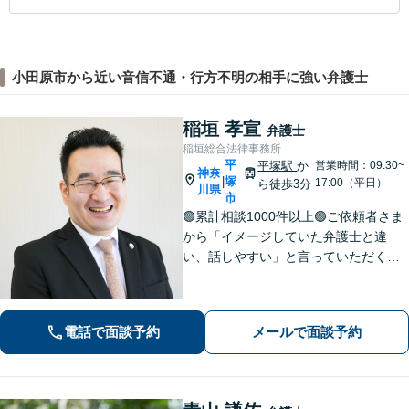
小田原市から近い音信不通・行方不明の相手に強い弁護士
稲垣 孝宣
弁護士
稲垣総合法律事務所
平
平塚駅
か
営業時間：09:30~
神奈
塚
|
17:00（平日）
ら徒歩3分
川県
市
🟢累計相談1000件以上🟢ご依頼者さま
から「イメージしていた弁護士と違
い、話しやすい」と言っていただくこ
とも多くあります。ご依頼者さまを
「否定せず」、明るく前向きにコミュ
ニケーションをいたします！【債務整
電話で面談予約
メールで面談予約
理のご相談は何度でも無料】【平塚駅3
分】