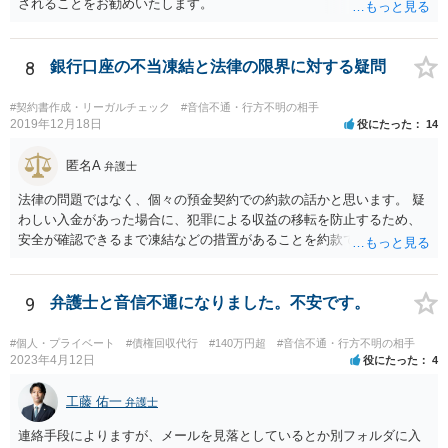
されることをお勧めいたします。
8
銀行口座の不当凍結と法律の限界に対する疑問
#契約書作成・リーガルチェック
#音信不通・行方不明の相手
2019年12月18日
役にたった
14
匿名A
弁護士
法律の問題ではなく、個々の預金契約での約款の話かと思います。 疑
わしい入金があった場合に、犯罪による収益の移転を防止するため、
安全が確認できるまで凍結などの措置があることを約款で定めている
のではないかと考えられます。もし約款があるなら、これに同意して
口座を開設している以上、応じざるを得ません。 銀行に根拠を確認し
てみるとよいでしょう。
9
弁護士と音信不通になりました。不安です。
#個人・プライベート
#債権回収代行
#140万円超
#音信不通・行方不明の相手
2023年4月12日
役にたった
4
工藤 佑一
弁護士
連絡手段によりますが、メールを見落としているとか別フォルダに入