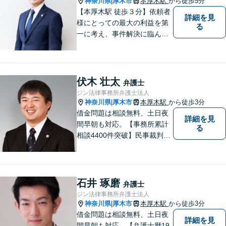
神奈川県
厚木市
本厚木駅
から徒歩5分
|
【本厚木駅 徒歩３分】依頼者
詳細を見
様にとっての最大の利益を第
る
一に考え、事件解決に臨んで
おります。神奈川県央地域に
根差し、みなさまから選ばれ
るべき県内Ｎｏ１の法律事務
所を目指しております。
伏木 壮太
弁護士
ジン法律事務所弁護士法人
神奈川県
厚木市
本厚木駅
から徒歩3分
|
借金問題は相談無料、土日夜
詳細を見
間早朝も対応。【事務所累計
る
相談4400件突破】民事裁判／
家事調停・審判／債務整理／
法人破産／相続／不貞トラブ
ル／離婚／男女問題
石井 琢磨
弁護士
ジン法律事務所弁護士法人
神奈川県
厚木市
本厚木駅
から徒歩3分
|
借金問題は相談無料、土日夜
詳細を見
間早朝も対応。【弁護士歴19