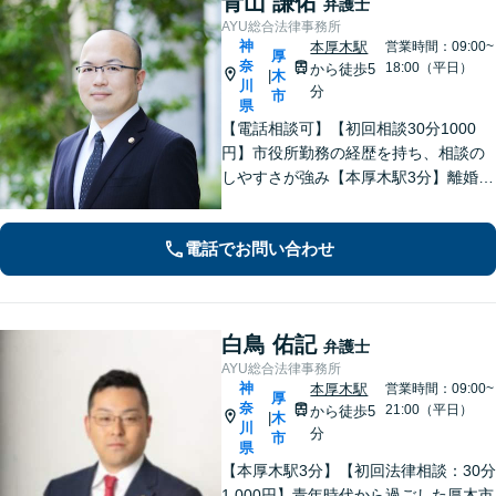
青山 謙佑
弁護士
AYU総合法律事務所
神
本厚木駅
営業時間：09:00~
厚
奈
18:00（平日）
から徒歩5
木
|
川
分
市
県
【電話相談可】【初回相談30分1000
円】市役所勤務の経歴を持ち、相談の
しやすさが強み【本厚木駅3分】離婚・
男女問題、相続・遺言、刑事事件、債
権回収など幅広く対応。面談の際に
電話でお問い合わせ
は、傾聴と共感を大切にしています。
一人で抱え込まずにご連絡ください。
白鳥 佑記
弁護士
AYU総合法律事務所
神
本厚木駅
営業時間：09:00~
厚
奈
21:00（平日）
から徒歩5
木
|
川
分
市
県
【本厚木駅3分】【初回法律相談：30分
1,000円】青年時代から過ごした厚木市