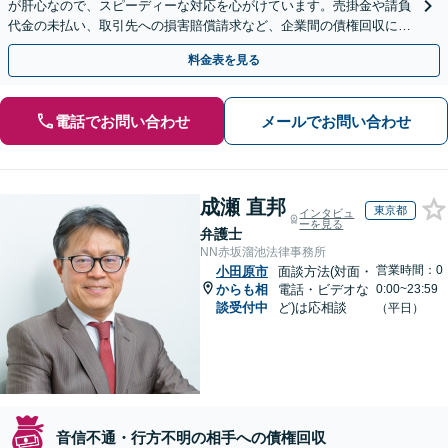
が肝心なので、スピーディーな対応を心がけています。売掛金や請負
代金の未払い、取引先への損害賠償請求など、企業間の債権回収に幅
広く対応「フリーランスの報酬未払いもご相談ください」
料金表を見る
電話でお問い合わせ
メールでお問い合わせ
成瀬 直邦
東京都
インタビュ
ーを見る
弁護士
NN赤坂溜池法律事務所
営業時間：0
小田原市
面談方法(対面・
からも相
電話・ビデオな
0:00~23:59
談受付中
ど)は応相談
（平日）
音信不通・行方不明の相手への債権回収