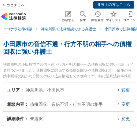
弁護士の方はこちら
ココナラへ
投稿する
探す
閲覧履歴
マイリスト
ログイン
ココナラ法律相談
神奈川県で法律相談できる弁護士
小田原市で法律相
小田原市の音信不通・行方不明の相手への債権
回収に強い弁護士
神奈川県の小田原市で音信不通・行方不明の相手への債権回収に強い弁護士が4
名見つかりました。債権回収に関係する売掛金回収や債権回収代行、債権の時
効中断等の細かな分野での絞り込み検索もでき便利です。特に望月法律事務所
の望月 孝礼弁護士や三川法律事務所の三川 真由美弁護士、三川法律事務所の松
浦 加代子弁護士のプロフィール情報や弁護士費用、強みなどが注目されていま
エリア
神奈川県、小田原市
変更
す。『小田原市で土日や夜間に発生した音信不通・行方不明の相手への債権回
収のトラブルを今すぐに弁護士に相談したい』『音信不通・行方不明の相手へ
相談内容
債権回収、音信不通・行方不明の相手
変更
の債権回収のトラブル解決の実績豊富な近くの弁護士を検索したい』『初回相
談無料で音信不通・行方不明の相手への債権回収を法律相談できる小田原市内
の弁護士に相談予約したい』などでお困りの相談者さんにおすすめです。
詳細条件
未選択
変更