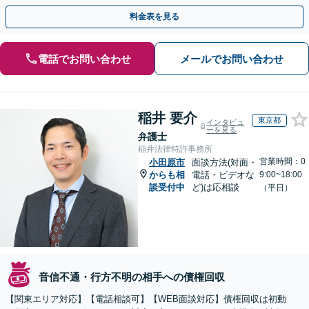
す【休日・夜間相談対応】
料金表を見る
電話でお問い合わせ
メールでお問い合わせ
稲井 要介
東京都
インタビュ
ーを見る
弁護士
稲井法律特許事務所
営業時間：0
小田原市
面談方法(対面・
からも相
電話・ビデオな
9:00~18:00
談受付中
ど)は応相談
（平日）
音信不通・行方不明の相手への債権回収
【関東エリア対応】【電話相談可】【WEB面談対応】債権回収は初動