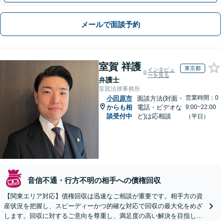
メールで面談予約
室賀 祥護
東京都
インタビュ
ーを見る
弁護士
室賀法律事務所
営業時間：0
小田原市
面談方法(対面・
からも相
電話・ビデオな
9:00~22:00
談受付中
ど)は応相談
（平日）
音信不通・行方不明の相手への債権回収
【関東エリア対応】債権回収は迅速なご相談が重要です。相手方の資
産状況を把握し、スピーディーかつ的確な対応で回収の最大化をめざ
します。回収に対するご意向を尊重し、満足度の高い解決を目指しま