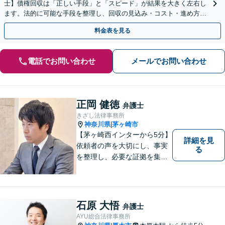
士】債権回収は「正しい手段」と「スピード」が結果を大きく左右し
ます。法的に可能な手段を整理し、回収の見込み・コスト・進め方を
わかりやすくご説明します。まずはご相談ください。
料金表を見る
電話でお問い合わせ
メールでお問い合わせ
正岡 健徳
弁護士
きざし法律事務所
神奈川県
茅ヶ崎市
|
【茅ヶ崎西インターから5分】
詳細を見
依頼者の声を大切にし、事実
る
を整理し、必要な証拠を集め
て、紛争を解決するお手伝い
をします。 どんなご相談にも
親身に対応し、皆さまの少し
でも明るい未来のために尽力
石原 大悟
弁護士
しますのでご安心ください。
AYU総合法律事務所
【駐車場有】