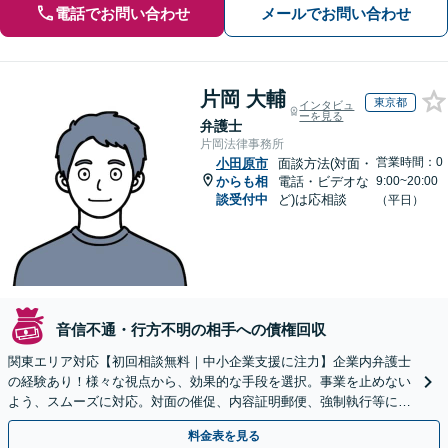
電話でお問い合わせ
メールでお問い合わせ
片岡 大輔
東京都
インタビュ
ーを見る
弁護士
片岡法律事務所
営業時間：0
小田原市
面談方法(対面・
からも相
電話・ビデオな
9:00~20:00
談受付中
ど)は応相談
（平日）
音信不通・行方不明の相手への債権回収
関東エリア対応【初回相談無料｜中小企業支援に注力】企業内弁護士
の経験あり！様々な視点から、効果的な手段を選択。事業を止めない
よう、スムーズに対応。対面の催促、内容証明郵便、強制執行等に精
通。お困りの方はすぐにご相談を【オンライン面談◎】
料金表を見る