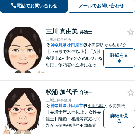
して頼んで良かったと思われる、そう
電話でお問い合わせ
メールでお問い合わせ
いう弁護士でいようと日々努めていま
す。 まずはご相談ください。
三川 真由美
弁護士
三川法律事務所
神奈川県
小田原市
小田原駅
から徒歩8分
|
【小田原で20年以上】「女性
詳細を見
弁護士2人体制のきめ細やかな
る
対応」依頼者の立場になって
丁寧にお話をうかがい、わか
りやすく方針や手続について
説明することを心がけていま
松浦 加代子
す。【離婚／子連れ相談可】
弁護士
複雑・高額な財産分与も安心
三川法律事務所
【民事信託士】資格を生かし
神奈川県
小田原市
小田原駅
から徒歩8分
|
た相続対策
【弁護士歴10年以上／女性弁
詳細を見
護士】離婚・相続等家庭の問
る
題から債務整理や不動産問題
まで幅広く対応。これまでに