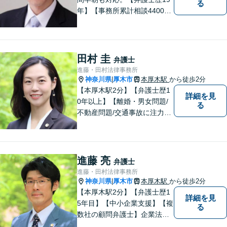
る
年】【事務所累計相談4400件
突破】民事裁判／家事調停・
審判／債務整理／法人破産／
相続／不貞トラブル／離婚／
男女問題
田村 圭
弁護士
進藤・田村法律事務所
神奈川県
厚木市
本厚木駅
から徒歩2分
|
【本厚木駅2分】【弁護士歴1
詳細を見
0年以上】【離婚・男女問題/
る
不動産問題/交通事故に注力】
わかりやすい説明と迅速・誠
実対応を心がけています。最
善の解決策をご提供できるよ
う、全力でサポートします。
進藤 亮
弁護士
進藤・田村法律事務所
神奈川県
厚木市
本厚木駅
から徒歩2分
|
【本厚木駅2分】【弁護士歴1
詳細を見
5年目】【中小企業支援】【複
る
数社の顧問弁護士】企業法
務…会社法｜契約法務｜企業