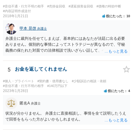
#音信不通・行方不明の相手
#売掛金回収
#遅延損害金回収
#債権の時効中断
#内容証明作成送付
2018年1月21日
役にたった
10
甲本 晃啓
弁護士
弁護士に裁判を任せてしまえば、基本的にはあなたが法廷に出る必要
ありません。個別的な事情によってストラテジーが異なるので、守秘
義務の保たれた対面での法律相談で洗いざらい話して、ベストな方法
を検討してもらってください。
5
お金を返してくれません
#個人・プライベート
#契約書・借用書なし
#少額訴訟の相談・依頼
#音信不通・行方不明の相手
#140万円以下
2023年1月28日
役にたった
4
匿名A
弁護士
状況が分かりません。 弁護士に直接相談し、事情を全て説明したうえ
で回答をもらった方がよいかもしれません。