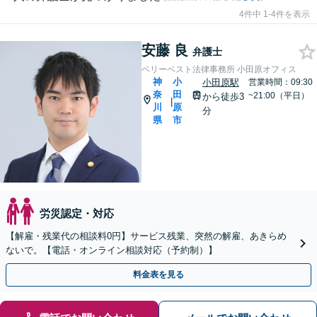
4件中 1-4件を表示
安藤 良
弁護士
ベリーベスト法律事務所 小田原オフィス
神
小
小田原駅
営業時間：09:30
奈
田
~21:00（平日）
から徒歩3
|
川
原
分
県
市
労災認定・対応
【解雇・残業代の相談料0円】サービス残業、突然の解雇、あきらめ
ないで。【電話・オンライン相談対応（予約制）】
料金表を見る