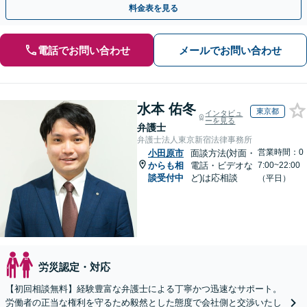
料金表を見る
電話でお問い合わせ
メールでお問い合わせ
水本 佑冬
東京都
インタビュ
ーを見る
弁護士
弁護士法人東京新宿法律事務所
営業時間：0
小田原市
面談方法(対面・
からも相
電話・ビデオな
7:00~22:00
談受付中
ど)は応相談
（平日）
労災認定・対応
【初回相談無料】経験豊富な弁護士による丁寧かつ迅速なサポート。
労働者の正当な権利を守るため毅然とした態度で会社側と交渉いたし