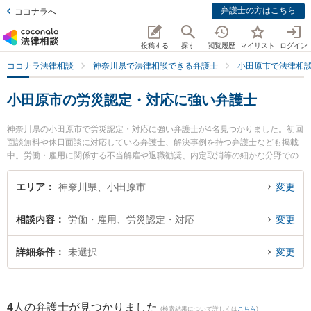
弁護士の方はこちら
ココナラへ
投稿する
探す
閲覧履歴
マイリスト
ログイン
ココナラ法律相談
神奈川県で法律相談できる弁護士
小田原市で法律相
小田原市の労災認定・対応に強い弁護士
神奈川県の小田原市で労災認定・対応に強い弁護士が4名見つかりました。初回
面談無料や休日面談に対応している弁護士、解決事例を持つ弁護士なども掲載
中。労働・雇用に関係する不当解雇や退職勧奨、内定取消等の細かな分野での
絞り込み検索もでき便利です。特にベリーベスト法律事務所 小田原オフィスの
安藤 良弁護士や望月法律事務所の望月 孝礼弁護士、三川法律事務所の松浦 加
エリア
神奈川県、小田原市
変更
代子弁護士のプロフィール情報や弁護士費用、強みなどが注目されています。
『小田原市で土日や夜間に発生した労災認定・対応のトラブルを今すぐに弁護
相談内容
労働・雇用、労災認定・対応
変更
士に相談したい』『労災認定・対応のトラブル解決の実績豊富な近くの弁護士
を検索したい』『初回相談無料で労災認定・対応を法律相談できる小田原市内
の弁護士に相談予約したい』などでお困りの相談者さんにおすすめです。
詳細条件
未選択
変更
4
人の弁護士が見つかりました
(検索結果について詳しくは
こちら
)