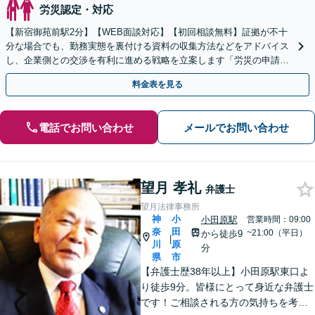
労災認定・対応
【新宿御苑前駅2分】【WEB面談対応】【初回相談無料】証拠が不十
分な場合でも、勤務実態を裏付ける資料の収集方法などをアドバイス
し、企業側との交渉を有利に進める戦略を立案します「労災の申請か
ら損害賠償請求までサポート／過労死・過労自殺など」
料金表を見る
電話でお問い合わせ
メールでお問い合わせ
望月 孝礼
弁護士
望月法律事務所
神
小
小田原駅
営業時間：09:00
奈
田
~21:00（平日）
から徒歩9
|
川
原
分
県
市
【弁護士歴38年以上】小田原駅東口よ
り徒歩9分。皆様にとって身近な弁護士
です！ご相談される方の気持ちを考え