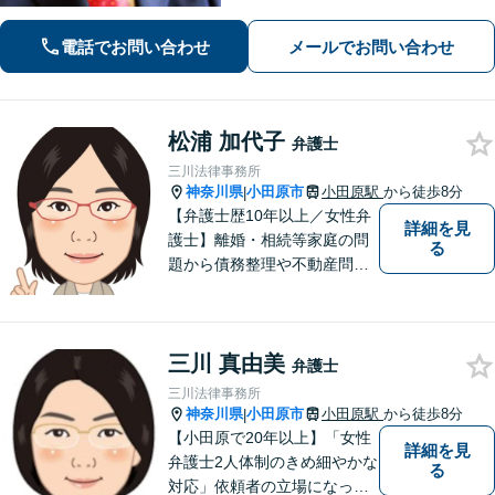
ながら、問題を解決していきます。そ
して頼んで良かったと思われる、そう
電話でお問い合わせ
メールでお問い合わせ
いう弁護士でいようと日々努めていま
す。 まずはご相談ください。
松浦 加代子
弁護士
三川法律事務所
神奈川県
小田原市
小田原駅
から徒歩8分
|
【弁護士歴10年以上／女性弁
詳細を見
護士】離婚・相続等家庭の問
る
題から債務整理や不動産問題
まで幅広く対応。これまでに
培った知識・経験を活かしつ
つ、依頼者の立場に寄り添っ
三川 真由美
た解決方法を提案できるよう
弁護士
努めます。【小田原駅8分／子
三川法律事務所
連れ相談可】お気軽にご相談
神奈川県
小田原市
小田原駅
から徒歩8分
|
ください。
【小田原で20年以上】「女性
詳細を見
弁護士2人体制のきめ細やかな
る
対応」依頼者の立場になって