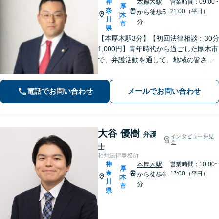
神
本厚木駅
営業時間：09:00~
厚
奈
21:00（平日）
から徒歩5
木
|
川
分
市
県
【本厚木駅3分】【初回法律相談：30分
1,000円】青年時代から過ごした厚木市
で、弁護活動を通して、地域の皆さま
のお役に立ちたい。企業法務・不動
産・インターネット問題など幅広い分
電話でお問い合わせ
メールでお問い合わせ
野に対応可能です。【休日・夜間対
応】
大谷 優樹
弁護
インタビューを見
る
士
相州法律事務所
神
本厚木駅
営業時間：10:00~
厚
奈
17:00（平日）
から徒歩6
木
|
川
分
市
県