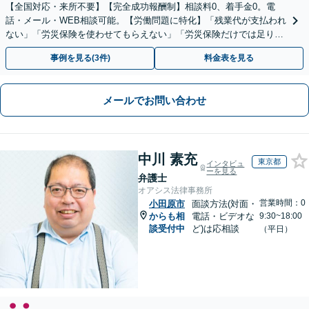
【全国対応・来所不要】【完全成功報酬制】相談料0、着手金0。電
話・メール・WEB相談可能。【労働問題に特化】「残業代が支払われ
ない」「労災保険を使わせてもらえない」「労災保険だけでは足りな
い。損害賠償請求したい」など労働問題はお任せを。
事例を見る(3件)
料金表を見る
メールでお問い合わせ
中川 素充
東京都
インタビュ
ーを見る
弁護士
オアシス法律事務所
営業時間：0
小田原市
面談方法(対面・
からも相
電話・ビデオな
9:30~18:00
談受付中
ど)は応相談
（平日）