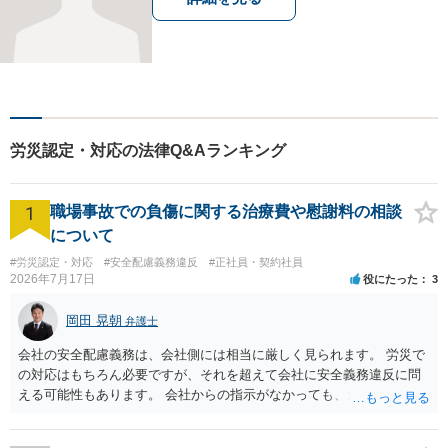
労災認定・対応の法律Q&Aランキング
1
職場事故での負傷に関する治療費や慰謝料の相談
について
#労災認定・対応
#安全配慮義務違反
#正社員・契約社員
2026年7月17日
役にたった
3
岡田 晃朝
弁護士
会社の安全配慮義務は、会社側には相当に厳しく見られます。 労災で
の対応はもちろん必要ですが、それを超えて会社に安全義務違反に問
える可能性もあります。 会社からの指示がなかっても、逆に危険な作
業の場合は会社側が危険を告げて注意を促していないとか、定期的な
実地指導をしていないことが問題になった事例もあります。ですの