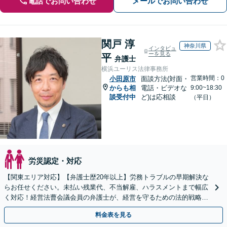
電話でお問い合わせ
メールでお問い合わせ
関戸 淳
神奈川県
インタビュ
ーを見る
平
弁護士
横浜ユーリス法律事務所
営業時間：0
小田原市
面談方法(対面・
からも相
電話・ビデオな
9:00~18:30
談受付中
ど)は応相談
（平日）
労災認定・対応
【関東エリア対応】【弁護士歴20年以上】労務トラブルの早期解決な
らお任せください。未払い残業代、不当解雇、ハラスメントまで幅広
く対応！経営法曹会議会員の弁護士が、経営を守るための法的戦略を
提案します【夜間や休日相談も対応可能】
料金表を見る