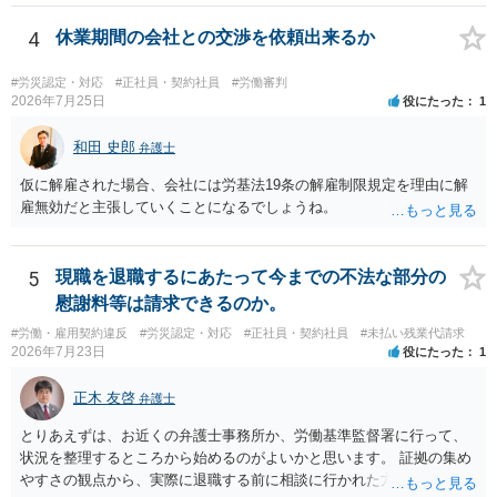
期間満了による退職は、業務労災への適用はありませんので、ご安心
ください。 仮に会社が打切り補償をせずに解雇した場合は、不当解雇
4
休業期間の会社との交渉を依頼出来るか
に当たります。 ＞労災の休業補償と、所得補償保険の保険金とは別
に、受け取れる金銭はありますでしょうか？ 業務労災の場合は、会社
#労災認定・対応
#正社員・契約社員
#労働審判
の安全配慮義務違反が認められると解されますので、会社の損害賠償
2026年7月25日
役にたった
1
責任（治療費、通院慰謝料、入院費、入院慰謝料、後遺障害慰謝料、
逸失利益等）が認められる可能性が高いと思われます。 また、業務労
和田 史郎
弁護士
災での第三者行為傷害（同僚の不注意等による事故）の場合は、当該
仮に解雇された場合、会社には労基法19条の解雇制限規定を理由に解
第三者の賠償責任も考えられます。 労災で支払われた分は、損害額か
雇無効だと主張していくことになるでしょうね。
ら控除（損益相殺）されますが、それを超えた部分は、会社もしく
は、第三者から支払ってもらうことになります。 会社等との交渉が必
要になると思います（良い会社でしたら、自ら話してくると思います
5
現職を退職するにあたって今までの不法な部分の
が・・・）。極めて専門的な話ですので、詳細もしくは対応を最寄り
の弁護士にご相談ください。 以上、ご参考まで。
慰謝料等は請求できるのか。
#労働・雇用契約違反
#労災認定・対応
#正社員・契約社員
#未払い残業代請求
2026年7月23日
役にたった
1
正木 友啓
弁護士
とりあえずは、お近くの弁護士事務所か、労働基準監督署に行って、
状況を整理するところから始めるのがよいかと思います。 証拠の集め
やすさの観点から、実際に退職する前に相談に行かれた方がよいかと