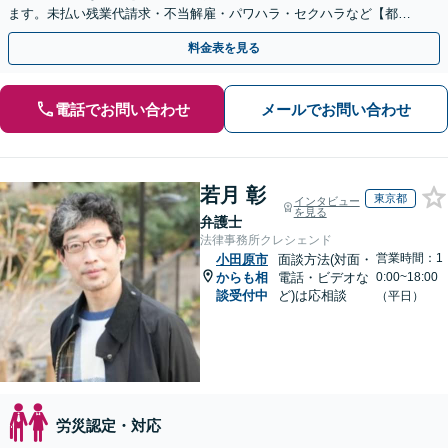
ます。未払い残業代請求・不当解雇・パワハラ・セクハラなど【都庁
前駅直結】【複数拠点あり】
料金表を見る
電話でお問い合わせ
メールでお問い合わせ
若月 彰
東京都
インタビュー
を見る
弁護士
法律事務所クレシェンド
営業時間：1
小田原市
面談方法(対面・
からも相
電話・ビデオな
0:00~18:00
談受付中
ど)は応相談
（平日）
労災認定・対応