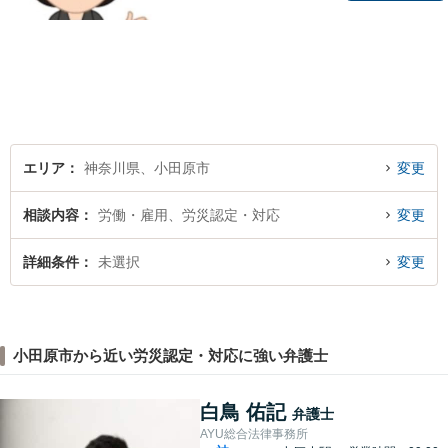
丁寧にお話をうかがい、わか
りやすく方針や手続について
説明することを心がけていま
す。【離婚／子連れ相談可】
複雑・高額な財産分与も安心
【民事信託士】資格を生かし
た相続対策
エリア
神奈川県、小田原市
変更
相談内容
労働・雇用、労災認定・対応
変更
詳細条件
未選択
変更
小田原市から近い労災認定・対応に強い弁護士
白鳥 佑記
弁護士
AYU総合法律事務所