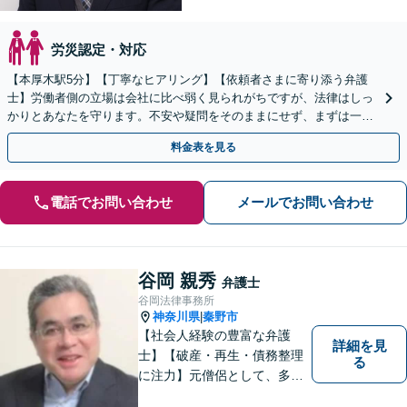
労災認定・対応
【本厚木駅5分】【丁寧なヒアリング】【依頼者さまに寄り添う弁護
士】労働者側の立場は会社に比べ弱く見られがちですが、法律はしっ
かりとあなたを守ります。不安や疑問をそのままにせず、まずは一度
弁護士にご相談ください。【休日・夜間も対応】
料金表を見る
電話でお問い合わせ
メールでお問い合わせ
谷岡 親秀
弁護士
谷岡法律事務所
神奈川県
秦野市
|
【社会人経験の豊富な弁護
詳細を見
士】【破産・再生・債務整理
る
に注力】元僧侶として、多く
の方々のお悩みに寄り添って