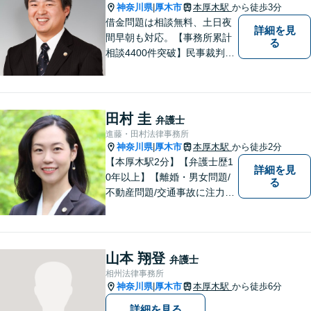
神奈川県
厚木市
本厚木駅
から徒歩3分
|
借金問題は相談無料、土日夜
詳細を見
間早朝も対応。【事務所累計
る
相談4400件突破】民事裁判／
家事調停・審判／債務整理／
法人破産／相続／不貞トラブ
ル／離婚／男女問題
田村 圭
弁護士
進藤・田村法律事務所
神奈川県
厚木市
本厚木駅
から徒歩2分
|
【本厚木駅2分】【弁護士歴1
詳細を見
0年以上】【離婚・男女問題/
る
不動産問題/交通事故に注力】
わかりやすい説明と迅速・誠
実対応を心がけています。最
善の解決策をご提供できるよ
う、全力でサポートします。
山本 翔登
弁護士
相州法律事務所
神奈川県
厚木市
本厚木駅
から徒歩6分
|
詳細を見る