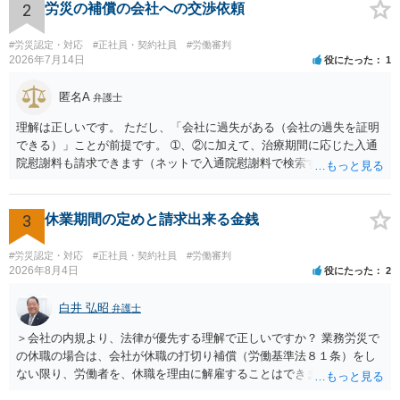
で、指示が無ければ免責されるわけではありません。責任追及の交渉
2
労災の補償の会社への交渉依頼
となるでしょう。
#労災認定・対応
#正社員・契約社員
#労働審判
2026年7月14日
役にたった
1
匿名A
弁護士
理解は正しいです。 ただし、「会社に過失がある（会社の過失を証明
できる）」ことが前提です。 ➀、②に加えて、治療期間に応じた入通
院慰謝料も請求できます（ネットで入通院慰謝料で検索すると詳しい
説明が出てきます）。 さらに、後遺症が残れば、後遺障害逸失利益と
後遺障害慰謝料も請求できます。これらは後遺障害の等級、あなたの
収入、年齢等で大きく変わりますので一般的にいくらとは言えませ
3
休業期間の定めと請求出来る金銭
ん。 弁護士に依頼する費用はそれぞれの弁護士で異なるので個別に聞
いてみるしかありませんが、旧日弁連規準を使った着手金・成功報酬
#労災認定・対応
#正社員・契約社員
#労働審判
方式と着手金ゼロまたは少額で成功報酬大目の方式のどちらかが多い
2026年8月4日
役にたった
2
と思います（個々の弁護士次第なので一般化はできません）。 早めに
弁護士に直接面談で相談されることをお勧めします。
白井 弘昭
弁護士
＞会社の内規より、法律が優先する理解で正しいですか？ 業務労災で
の休職の場合は、会社が休職の打切り補償（労働基準法８１条）をし
ない限り、労働者を、休職を理由に解雇することはできません（労働
基準法19条）。 会社の就業規則にて定められている休職期間及び休職