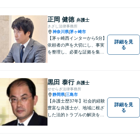
まいりました。「皆様が抱え
る法律問題のより良い解決策
は何か」を常に考え、アドバ
正岡 健徳
弁護士
イスをいたします！
きざし法律事務所
神奈川県
茅ヶ崎市
|
【茅ヶ崎西インターから5分】
詳細を見
依頼者の声を大切にし、事実
る
を整理し、必要な証拠を集め
て、紛争を解決するお手伝い
をします。 どんなご相談にも
親身に対応し、皆さまの少し
でも明るい未来のために尽力
黒田 泰行
弁護士
しますのでご安心ください。
せせらぎ法律事務所
【駐車場有】
静岡県
三島市
|
【弁護士歴37年】社会的経験
詳細を見
豊富な弁護士が、地域に根ざ
る
した法的トラブルの解決を目
指します。労働問題、不動産
トラブル、遺産相続など個
人・法人問わず誠実に対応い