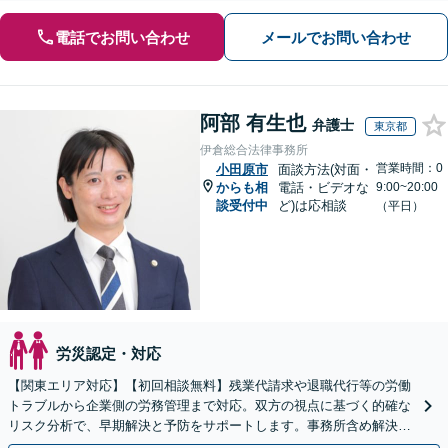
電話でお問い合わせ
メールでお問い合わせ
阿部 有生也
弁護士
東京都
伊倉総合法律事務所
営業時間：0
小田原市
面談方法(対面・
からも相
電話・ビデオな
9:00~20:00
談受付中
ど)は応相談
（平日）
労災認定・対応
【関東エリア対応】【初回相談無料】残業代請求や退職代行等の労働
トラブルから企業側の労務管理まで対応。双方の視点に基づく的確な
リスク分析で、早期解決と予防をサポートします。事務所含め解決実
績は年300件以上！【時間外・Web相談も可】