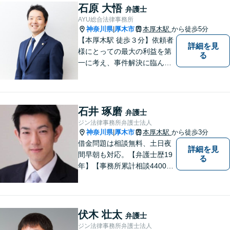
たします。
石原 大悟
弁護士
AYU総合法律事務所
神奈川県
厚木市
本厚木駅
から徒歩5分
|
【本厚木駅 徒歩３分】依頼者
詳細を見
様にとっての最大の利益を第
る
一に考え、事件解決に臨んで
おります。神奈川県央地域に
根差し、みなさまから選ばれ
るべき県内Ｎｏ１の法律事務
所を目指しております。
石井 琢磨
弁護士
ジン法律事務所弁護士法人
神奈川県
厚木市
本厚木駅
から徒歩3分
|
借金問題は相談無料、土日夜
詳細を見
間早朝も対応。【弁護士歴19
る
年】【事務所累計相談4400件
突破】民事裁判／家事調停・
審判／債務整理／法人破産／
相続／不貞トラブル／離婚／
男女問題
伏木 壮太
弁護士
ジン法律事務所弁護士法人