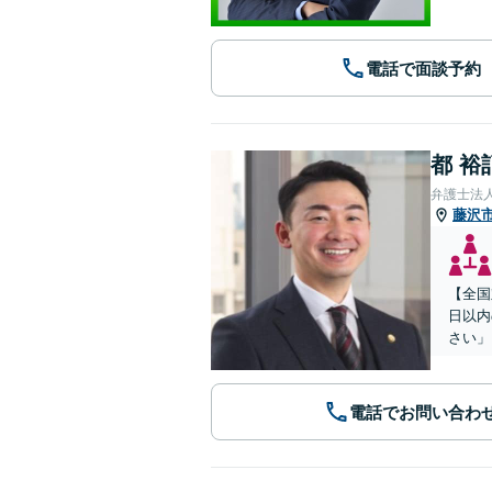
電話で面談予約
都 裕
弁護士法
藤沢
【全国
日以内
さい」
電話でお問い合わ