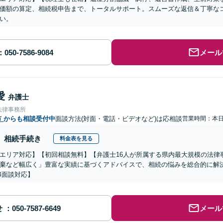
価額の算定、相続税申告まで、トータルサポート。スムーズな返信＆丁寧な
い。
メール
愛
弁護士
法律事務所
市
からも相談受付中
面談方法(対面・電話・ビデオなど)は応相談
営業時間：本
相続手続き
料金表を見る
エリア対応】【初回相談無料】【弁護士16人が所属する県内最大規模の法律
棄など幅広く」豊富な実績に基づくアドバイスで、相続の悩みを総合的に解
B面談対応】
せ
メール