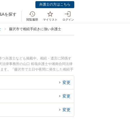
弁護士の方はこちら
&Aを探す
閲覧履歴
マイリスト
ログイン
士
藤沢市で相続手続きに強い弁護士
持つ弁護士なども掲載中。相続・遺言に関係す
沢法律事務所の山口 裕哉弁護士や湘南合同法律
います。『藤沢市で土日や夜間に発生した相続手
談無料で相続手続きを法律相談できる藤沢市内の
変更
変更
変更