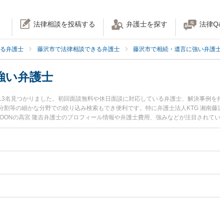
法律相談を投稿する
弁護士を探す
法律Q
る弁護士
藤沢市で法律相談できる弁護士
藤沢市で相続・遺言に強い弁護
強い弁護士
13名見つかりました。初回面談無料や休日面談に対応している弁護士、解決事例を
割等の細かな分野での絞り込み検索もでき便利です。特に弁護士法人KTG 湘南藤
GOONの高宮 隆吉弁護士のプロフィール情報や弁護士費用、強みなどが注目されて
』『相続手続きのトラブル解決の実績豊富な近くの弁護士を検索したい』『初回相
者さんにおすすめです。