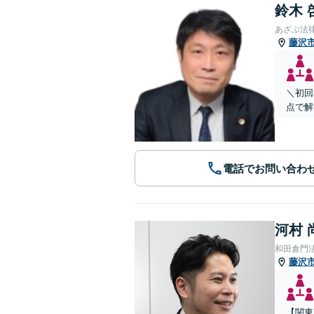
鈴木 
あざぶ法
藤沢
＼初回
点で解
電話でお問い合わ
河村 
和田倉門
藤沢
【関東