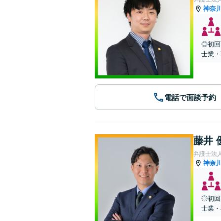
神奈
◎初回
士業・
電話で面談予約
藤井 
弁護士法人
神奈
◎初回
士業・