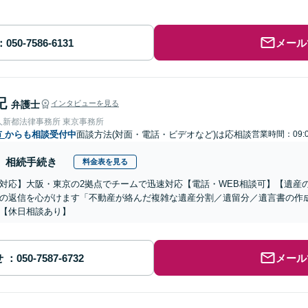
メール
記
弁護士
インタビューを見る
人新都法律事務所 東京事務所
市
からも相談受付中
面談方法(対面・電話・ビデオなど)は応相談
営業時間：09:
相続手続き
料金表を見る
対応】大阪・東京の2拠点でチームで迅速対応【電話・WEB相談可】【遺産
の返信を心がけます「不動産が絡んだ複雑な遺産分割／遺留分／遺言書の作
【休日相談あり】
せ
メール