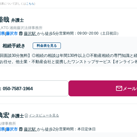
結果について詳しくは
こちら
)
裕哉
弁護士
KTG 湘南藤沢法律事務所
川県
藤沢市
藤沢駅
から徒歩5分
営業時間：09:00~20:00（土日祝日）
|
相続手続き
料金表を見る
初回面談30分無料】◎相続の相談は年間130件以上◎不動産相続の専門知識
お任せ。他士業・不動産会社と提携したワンストップサービス【オンライン
メール
典宏
弁護士
インタビューを見る
法律事務所
川県
藤沢市
藤沢駅
から徒歩2分
営業時間：本日定休日
|