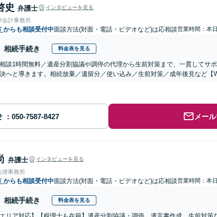
啓史
弁護士
インタビューを見る
律会計事務所
市
からも相談受付中
面談方法(対面・電話・ビデオなど)は応相談
営業時間：本
相続手続き
料金表を見る
相談1時間無料／遺産分割協議や調停の代理から生前対策まで、一貫してサ
決へと導きます。相続放棄／遺留分／使い込み／生前対策／成年後見など【W
せ
メール
尚
弁護士
インタビューを見る
法律事務所
市
からも相談受付中
面談方法(対面・電話・ビデオなど)は応相談
営業時間：本
相続手続き
料金表を見る
エリア対応】【税理士も在籍】遺産分割協議・調停、遺言書作成、生前対策