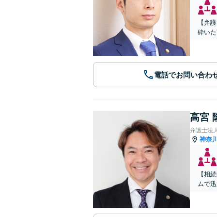
【弁護
砕いた
電話でお問い合わ
高宮 
弁護士法人
神奈
【相続
ムで迅