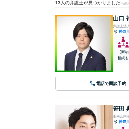
13
人の弁護士が見つかりました
(検索
山口 
弁護士法人
神奈
【🆓
相続も
電話で面談予約
笹田 
湘南合同
神奈