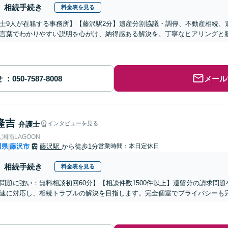
相続手続き
料金表を見る
士9人が在籍する事務所】【藤沢駅2分】遺産分割協議・調停、不動産相続、
言葉でわかりやすい説明を心がけ、納得感ある解決を。丁寧なヒアリングと
せ
メール
隆吉
弁護士
インタビューを見る
湘南LAGOON
川県
藤沢市
藤沢駅
から徒歩1分
営業時間：本日定休日
|
相続手続き
料金表を見る
問題に強い：無料相談初回60分】【相談件数1500件以上】遺留分の請求問
速に対応し、相続トラブルの解決を目指します。完全個室でプライバシーも