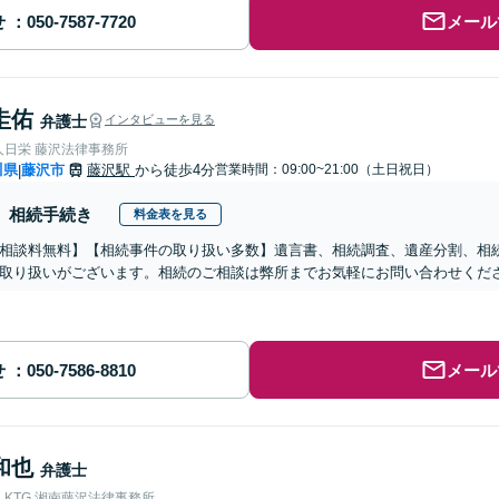
せ
メール
圭佑
弁護士
インタビューを見る
人日栄 藤沢法律事務所
川県
藤沢市
藤沢駅
から徒歩4分
営業時間：09:00~21:00（土日祝日）
|
相続手続き
料金表を見る
相談料無料】【相続事件の取り扱い多数】遺言書、相続調査、遺産分割、相
取り扱いがございます。相続のご相談は弊所までお気軽にお問い合わせくだ
せ
メール
和也
弁護士
KTG 湘南藤沢法律事務所