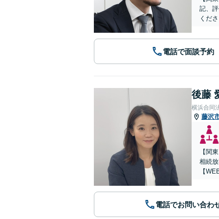
記、評
くださ
電話で面談予約
後藤 
横浜合同
藤沢
【関東
相続放
【WE
電話でお問い合わ