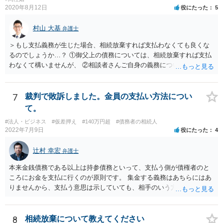
2020年8月12日
役にたった
5
村山 大基
弁護士
＞もし支払義務が生じた場合、相続放棄すれば支払わなくても良くな
るのでしょうか…？ ①御父上の債務については、相続放棄すれば支払
わなくて構いませんが、 ②相談者さんご自身の義務については、契約
書そのもの（サインした推定相続人はどんな義務を負うのか）を見て
いないので何とも言えません。 そもそも、何の義務も負わないなら、
印鑑証明まで用意して推定相続人にサインさせる意味もないような気
7
裁判で敗訴しました。金員の支払い方法につい
がします。 もし何らかの義務を相続放棄しても負う内容だと困ります
て。
ので、契約書の文面を持って、弁護士に相談に行かれることをお勧め
#法人・ビジネス
#仮差押え
#140万円超
#債務者の相続人
します。
2022年7月9日
役にたった
4
辻村 幸宏
弁護士
本来金銭債務である以上は持参債務といって、支払う側が債権者のと
ころにお金を支払に行くのが原則です。 集金する義務はあちらにはあ
りませんから、支払う意思は示していても、相手のいう方法で支払わ
なければ現に支払が履行されない以上、差押はされてしまうことにな
るかと思います。
8
相続放棄について教えてください