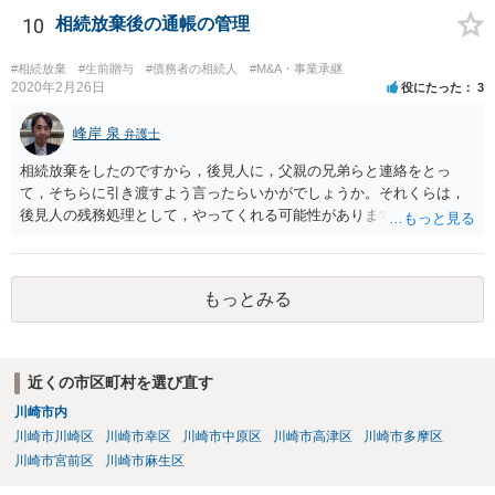
10
相続放棄後の通帳の管理
#相続放棄
#生前贈与
#債務者の相続人
#M&A・事業承継
2020年2月26日
役にたった
3
峰岸 泉
弁護士
相続放棄をしたのですから，後見人に，父親の兄弟らと連絡をとっ
て，そちらに引き渡すよう言ったらいかがでしょうか。それくらは，
後見人の残務処理として，やってくれる可能性があります。 ただ，通
帳を預かっていたからといって，何か不利になることもありません。
もっとみる
近くの市区町村を選び直す
川崎市内
川崎市川崎区
川崎市幸区
川崎市中原区
川崎市高津区
川崎市多摩区
川崎市宮前区
川崎市麻生区