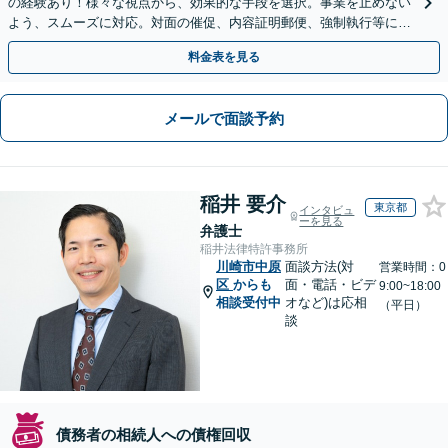
の経験あり！様々な視点から、効果的な手段を選択。事業を止めない
よう、スムーズに対応。対面の催促、内容証明郵便、強制執行等に精
通。お困りの方はすぐにご相談を【オンライン面談◎】
料金表を見る
メールで面談予約
稲井 要介
東京都
インタビュ
ーを見る
弁護士
稲井法律特許事務所
川崎市中原
面談方法(対
営業時間：0
区
からも
面・電話・ビデ
9:00~18:00
相談受付中
オなど)は応相
（平日）
談
債務者の相続人への債権回収