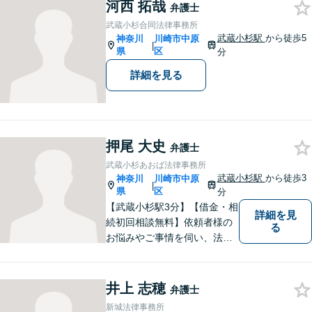
電話、メール関わらず素早い
河西 拓哉
弁護士
レスポンスを心がけていま
武蔵小杉合同法律事務所
す。【初回の面談無料】【営
武蔵小杉駅
から徒歩5
神奈川
川崎市中原
|
業時間外や土日の相談も可】
県
区
分
詳細を見る
押尾 大史
弁護士
武蔵小杉あおば法律事務所
武蔵小杉駅
から徒歩3
神奈川
川崎市中原
|
県
区
分
【武蔵小杉駅3分】【借金・相
詳細を見
続初回相談無料】依頼者様の
る
お悩みやご事情を伺い、法的
なアドバイス・今後の見通し
を丁寧にご説明いたします。
なんでも気軽に相談できる
井上 志穂
弁護士
「町のお医者さん」のような
新城法律事務所