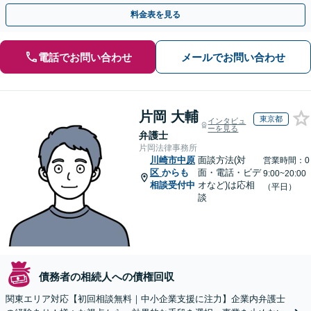
す【休日・夜間相談対応】
料金表を見る
電話でお問い合わせ
メールでお問い合わせ
片岡 大輔
東京都
インタビュ
ーを見る
弁護士
片岡法律事務所
川崎市中原
面談方法(対
営業時間：0
区
からも
面・電話・ビデ
9:00~20:00
相談受付中
オなど)は応相
（平日）
談
債務者の相続人への債権回収
関東エリア対応【初回相談無料｜中小企業支援に注力】企業内弁護士