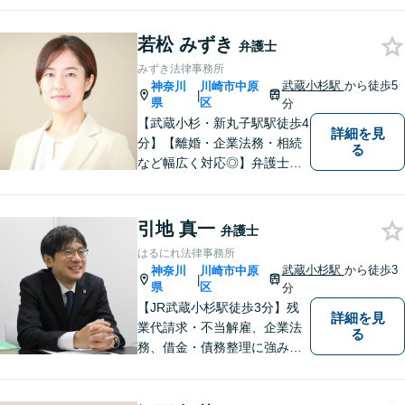
一人で抱え込まず、まずはご相談くだ
さい。
若松 みずき
弁護士
みずき法律事務所
武蔵小杉駅
から徒歩5
神奈川
川崎市中原
|
県
区
分
【武蔵小杉・新丸子駅駅徒歩4
詳細を見
分】【離婚・企業法務・相続
る
など幅広く対応◎】弁護士歴1
2年以上！お一人おひとりに寄
り添い、明るい未来へと導き
ます。皆様の人生の岐路に真
引地 真一
弁護士
摯に向き合います。まずはお
はるにれ法律事務所
気軽にご相談ください！
武蔵小杉駅
から徒歩3
神奈川
川崎市中原
|
県
区
分
【JR武蔵小杉駅徒歩3分】残
詳細を見
業代請求・不当解雇、企業法
る
務、借金・債務整理に強み。
労働時間の証拠がメモだけで
も残業代の回収経験アリ。お