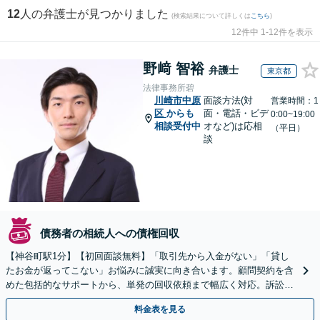
12
人の弁護士が見つかりました
(検索結果について詳しくは
こちら
)
12件中 1-12件を表示
野﨑 智裕
弁護士
東京都
法律事務所碧
川崎市中原
面談方法(対
営業時間：1
区
からも
面・電話・ビデ
0:00~19:00
相談受付中
オなど)は応相
（平日）
談
債務者の相続人への債権回収
【神谷町駅1分】【初回面談無料】「取引先から入金がない」「貸し
たお金が返ってこない」お悩みに誠実に向き合います。顧問契約を含
めた包括的なサポートから、単発の回収依頼まで幅広く対応。訴訟や
交渉で、権利を守るために尽力【夜間相談可】
料金表を見る