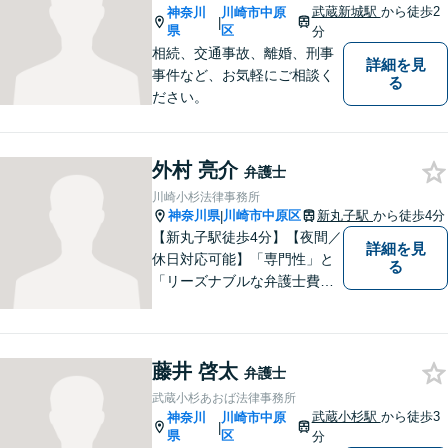
弁護士でありたいと思ってお
武蔵新城駅
から徒歩2
神奈川
川崎市中原
|
ります。【電話相談可】
県
区
分
相続、交通事故、離婚、刑事
詳細を見
事件など、お気軽にご相談く
る
ださい。
外村 亮介
弁護士
川崎小杉法律事務所
神奈川県
川崎市中原区
新丸子駅
から徒歩4分
|
【新丸子駅徒歩4分】【夜間／
詳細を見
休日対応可能】「専門性」と
る
「リーズナブルな弁護士費
用」の両立をポリシーにして
います。地域密着型の事務所
として、地域に愛される法律
藤井 啓太
事務所を目指しています。
弁護士
【初回面談無料】法律トラブ
武蔵小杉あおば法律事務所
ルでお悩みの方は、お気軽に
武蔵小杉駅
から徒歩3
神奈川
川崎市中原
|
ご相談ください。
県
区
分