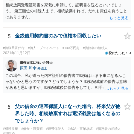
相続放棄受理証明書を家裁に申請して、証明書を送るといいでしょ
う。 第三順位の相続人まで、相続放棄すれば、だれも責任を負うこと
はありません。
5
金銭借用契約書のみで債権を回収したい
#債権回収代行
#個人・プライベート
#140万円超
#債務者の相続人
2021年11月12日
役にたった
3
債権回収に強い弁護士
原田 和幸
弁護士
この場合、私が送った内容証明の催告書で時効は止まる事になるんじ
ゃないかと思うのですが？どうでしょうか？ 時効完成前の催告は意味
があると思いますが、時効完成後に催告をしても、相手が時効の援用
をすれば、相手は支払わなくてよくなります。
6
父の借金の連帯保証人になった場合、将来父が他
界した時、相続放棄すれば返済義務は無くなるの
でしょうか？
#相続放棄
#借金・浪費癖
#連帯保証人
#M&A・事業承継
#債務者の相続人
#同性婚