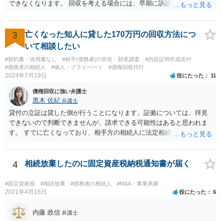
できなくなります。 回収を考える場合には、早期に訴訟提起などを進
めた方が良いと思います。
3
亡くなった知人に貸した170万円の回収方法につ
いて相談したい
#契約書・借用書なし
#相手(債務者)の所在・財産調査
#内容証明作成送付
#債務者の相続人
#個人・プライベート
#債権回収代行
2024年7月19日
役にたった
11
債権回収に強い弁護士
黒木 佐紀
弁護士
貸付の立証は貸した側が行うことになります。証拠については、拝見
できないので判断できませんが、請求できる可能性はあると思われま
す。 すでに亡くなっており、相手方の相続人に法定相続分に応じて請
求していくことになりますが、相続人が相続放棄すると請求すること
が難しくなります。 お早めに相続人に請求していくか、それが難しい
場合は、弁護士に相談されるのがよろしいかと思います。
4
相続放棄したのに固定資産税納税通知書が届く
#固定資産税
#相続放棄
#債務者の相続人
#M&A・事業承継
2021年4月16日
役にたった
6
内藤 政信
弁護士