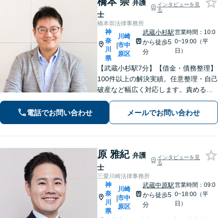
橋本 崇
弁護
インタビューを見
る
士
橋本崇法律事務所
神
武蔵小杉駅
営業時間：10:0
川崎
奈
0~19:00（平
から徒歩5
市中
|
川
日）
分
原区
県
【武蔵小杉駅7分】【借金・債務整理】
100件以上の解決実績。任意整理・自己
破産など幅広く対応します。責めるこ
とは一切しません。些細なことでもお
話ください【労働・雇用】固定残業代
電話でお問い合わせ
メールでお問い合わせ
請求について裁判実績あり【完全個
室】【土日祝日面談可】
原 雅紀
弁護
インタビューを見
る
士
三愛川崎法律事務所
神
武蔵中原駅
営業時間：09:0
川崎
奈
0~18:00（平
から徒歩5
市中
|
川
日）
分
原区
県