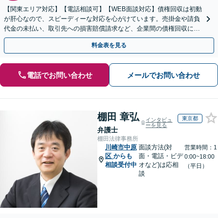
【関東エリア対応】【電話相談可】【WEB面談対応】債権回収は初動
が肝心なので、スピーディーな対応を心がけています。売掛金や請負
代金の未払い、取引先への損害賠償請求など、企業間の債権回収に幅
広く対応「フリーランスの報酬未払いもご相談ください」
料金表を見る
電話でお問い合わせ
メールでお問い合わせ
棚田 章弘
東京都
インタビュ
ーを見る
弁護士
棚田法律事務所
川崎市中原
面談方法(対
営業時間：1
区
からも
面・電話・ビデ
0:00~18:00
相談受付中
オなど)は応相
（平日）
談