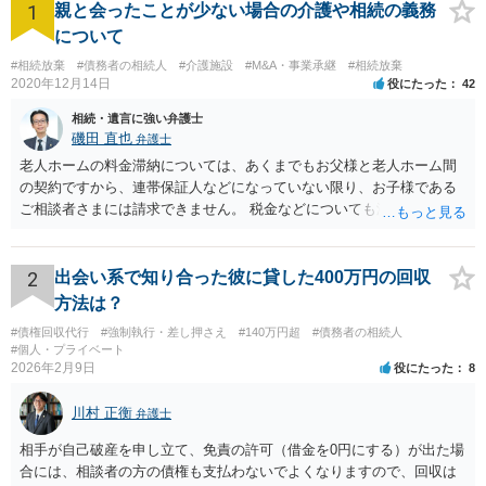
1
親と会ったことが少ない場合の介護や相続の義務
について
#相続放棄
#債務者の相続人
#介護施設
#M&A・事業承継
#相続放棄
2020年12月14日
役にたった
42
相続・遺言に強い弁護士
磯田 直也
弁護士
老人ホームの料金滞納については、あくまでもお父様と老人ホーム間
の契約ですから、連帯保証人などになっていない限り、お子様である
ご相談者さまには請求できません。 税金などについても滞納している
のはお父様ですから、お子様に請求が来ることはありません。 生活保
護受給の際に扶養できないかという連絡が役所から来ますが、できな
い旨回答すればそれまでです。 相続が開始した場合については先述の
2
出会い系で知り合った彼に貸した400万円の回収
通りです。 民法上の扶養義務はご相談者さまがお考えのほど強いもの
方法は？
ではありません。 あくまでも、余力の範囲で認められるものです。 親
#債権回収代行
#強制執行・差し押さえ
#140万円超
#債務者の相続人
の介護は子供がみるという民法の条文はありません。 また、親に対す
#個人・プライベート
る扶養義務は配偶者や子に対する扶養義務に比べて弱いものです。 生
2026年2月9日
役にたった
8
まれてすぐ両親が離婚し、その後会っていなかったという事情も、扶
養義務の順位を下げる一つの理由になります。
川村 正衡
弁護士
相手が自己破産を申し立て、免責の許可（借金を0円にする）が出た場
合には、相談者の方の債権も支払わないでよくなりますので、回収は