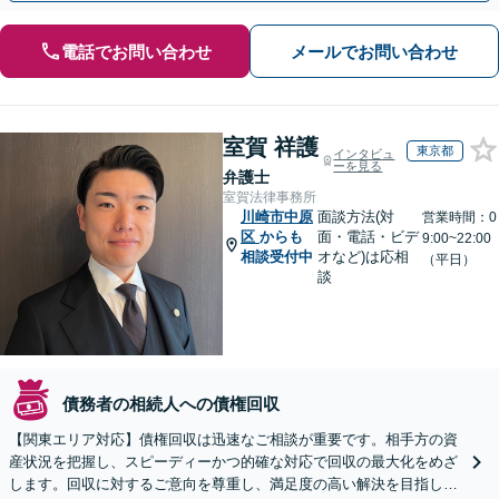
電話でお問い合わせ
メールでお問い合わせ
室賀 祥護
東京都
インタビュ
ーを見る
弁護士
室賀法律事務所
川崎市中原
面談方法(対
営業時間：0
区
からも
面・電話・ビデ
9:00~22:00
相談受付中
オなど)は応相
（平日）
談
債務者の相続人への債権回収
【関東エリア対応】債権回収は迅速なご相談が重要です。相手方の資
産状況を把握し、スピーディーかつ的確な対応で回収の最大化をめざ
します。回収に対するご意向を尊重し、満足度の高い解決を目指しま