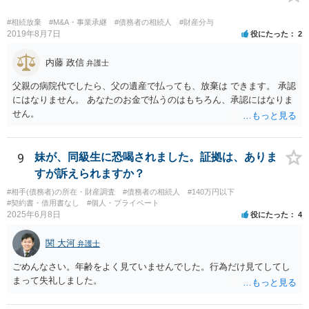
#相続放棄
#M&A・事業承継
#債務者の相続人
#財産分与
2019年8月7日
役にたった
2
内藤 政信
弁護士
父親の病院代でしたら、父の遺産で払っても、放棄は できます。 承認
にはなりません。 あなたのお金で払うのはもちろん、承認にはなりま
せん。
9
妹が、同級生に恐喝されました。証拠は、ありま
すが訴えられますか？
#相手(債務者)の所在・財産調査
#債務者の相続人
#140万円以下
#契約書・借用書なし
#個人・プライベート
2025年6月8日
役にたった
4
関 大河
弁護士
ごめんなさい。年齢をよく見ていませんでした。行為だけ見てしてし
まって失礼しました。