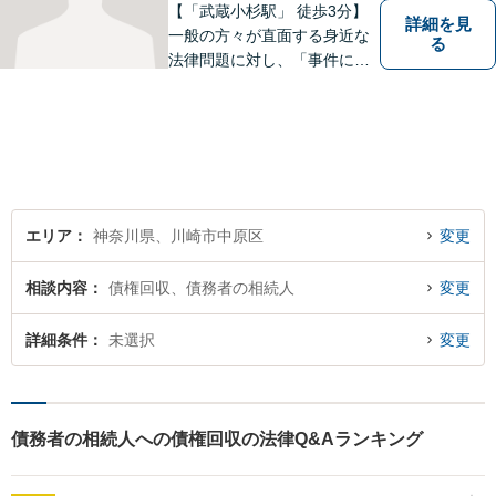
【「武蔵小杉駅」 徒歩3分】
詳細を見
一般の方々が直面する身近な
る
法律問題に対し、「事件に大
きいも小さいもない」という
信念で対応しています。どん
なに小さな問題でも、真剣に
向き合い、最善の解決策をご
提案します。【近隣駐車場】
エリア
神奈川県、川崎市中原区
変更
相談内容
債権回収、債務者の相続人
変更
詳細条件
未選択
変更
債務者の相続人への債権回収の法律Q&Aランキング