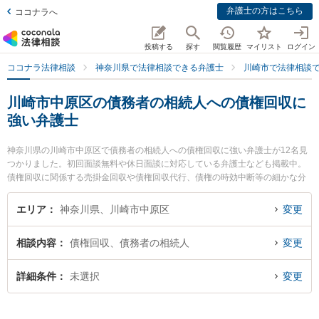
弁護士の方はこちら
ココナラへ
投稿する
探す
閲覧履歴
マイリスト
ログイン
ココナラ法律相談
神奈川県で法律相談できる弁護士
川崎市で法律相談
川崎市中原区の債務者の相続人への債権回収に
強い弁護士
神奈川県の川崎市中原区で債務者の相続人への債権回収に強い弁護士が12名見
つかりました。初回面談無料や休日面談に対応している弁護士なども掲載中。
債権回収に関係する売掛金回収や債権回収代行、債権の時効中断等の細かな分
野での絞り込み検索もでき便利です。特に日本クレアス弁護士法人 武蔵小杉支
店の小野寺 和哉弁護士や武蔵小杉つばき法律事務所の太田 彩佳弁護士、橋本崇
エリア
神奈川県、川崎市中原区
変更
法律事務所の橋本 崇弁護士のプロフィール情報や弁護士費用、強みなどが注目
されています。『川崎市中原区で土日や夜間に発生した債務者の相続人への債
相談内容
債権回収、債務者の相続人
変更
権回収のトラブルを今すぐに弁護士に相談したい』『債務者の相続人への債権
回収のトラブル解決の実績豊富な近くの弁護士を検索したい』『初回相談無料
で債務者の相続人への債権回収を法律相談できる川崎市中原区内の弁護士に相
詳細条件
未選択
変更
談予約したい』などでお困りの相談者さんにおすすめです。