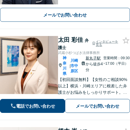
実績多数！最適な債務整理方法をご提
案いたします【離婚問題】親身に寄り
メールでお問い合わせ
添い、有利な条件で解決できるよう尽
力します【初回相談無料】
太田 彩佳
弁
インタビューを
見る
護士
武蔵小杉つばき法律事務所
神
新丸子駅
営業時間：09:30
川崎
奈
~17:00（平日）
から徒歩4
市中
|
川
分
原区
県
【初回面談無料】【女性のご相談90%
以上】横浜・川崎エリアに根差した弁
護士がお悩みをしっかりサポート。明
るい将来を切り拓く「あなたのパート
ナー」として、困難な時期を乗り越え
電話でお問い合わせ
メールでお問い合わせ
ませんか？