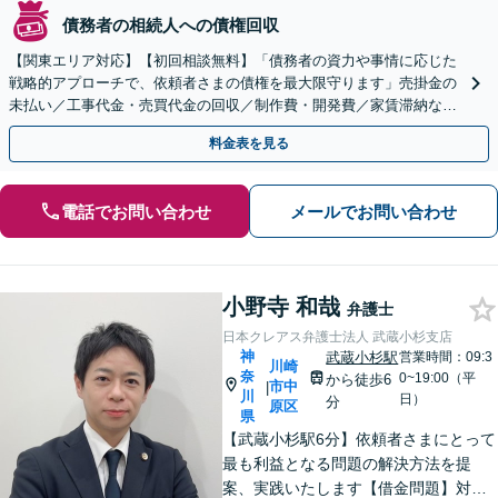
債務者の相続人への債権回収
【関東エリア対応】【初回相談無料】「債務者の資力や事情に応じた
戦略的アプローチで、依頼者さまの債権を最大限守ります」売掛金の
未払い／工事代金・売買代金の回収／制作費・開発費／家賃滞納な
ど、事業活動で発生するあらゆる債権回収に実績あり
料金表を見る
電話でお問い合わせ
メールでお問い合わせ
小野寺 和哉
弁護士
日本クレアス弁護士法人 武蔵小杉支店
神
武蔵小杉駅
営業時間：09:3
川崎
奈
0~19:00（平
から徒歩6
市中
|
川
日）
分
原区
県
【武蔵小杉駅6分】依頼者さまにとって
最も利益となる問題の解決方法を提
案、実践いたします【借金問題】対応