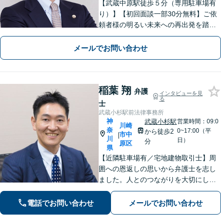
【武蔵中原駅徒歩５分（専用駐車場有
り）】【初回面談一部30分無料】ご依
頼者様の明るい未来への再出発を踏み
出せるよう最後まで寄り添い、誠実か
つ丁寧に対応いたします。お気軽にご
メールでお問い合わせ
相談ください【完全個室・出張相談
可】【宅建資格有】不動産問題に注力
稲葉 翔
弁護
インタビューを見
る
士
武蔵小杉駅前法律事務所
神
武蔵小杉駅
営業時間：09:0
川崎
奈
0~17:00（平
から徒歩2
市中
|
川
日）
分
原区
県
【近隣駐車場有／宅地建物取引士】周
囲への恩返しの思いから弁護士を志し
ました。人とのつながりを大切にし、
ご相談者様に丁寧に寄り添い、可能な
限り最良の結果を追求します。皆様の
電話でお問い合わせ
メールでお問い合わせ
力になれるよう尽力いたしますので、