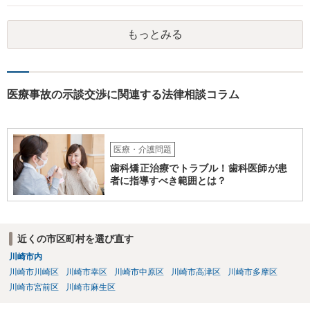
実だとしても責任を負うのは弟さんです。弟さんの詳しいご状況は分
かりませんが、現在お仕事をされて一人暮らしもできているというこ
もっとみる
とですから、自立施設にいたからといって責任無能力者ということに
はなりません。また、お父様が施設に入所させたことと今回の争いと
の間の相当因果関係（関連性）が不明です。 金額としても法外であ
り、弁護士がそのような見解を述べたかは疑問です。「時間もあまり
ない」として考える時間や弁護士に相談する時間を与えないことも怪
医療事故の示談交渉に関連する法律相談コラム
しいです。そもそも弟さんにそのような発言があったかも不明なた
め、弟さんの言動について証拠を開示してもらってください。もし相
手の言っている事実がなければ詐欺ですので警察にもご相談くださ
い。施設の方には、「こちらも弁護士に相談します」と告げ、支払い
医療・介護問題
はせず、弁護士にご相談されることをお勧めします。 ご参考になれば
歯科矯正治療でトラブル！歯科医師が患
幸いです。
者に指導すべき範囲とは？
近くの市区町村を選び直す
川崎市内
川崎市川崎区
川崎市幸区
川崎市中原区
川崎市高津区
川崎市多摩区
川崎市宮前区
川崎市麻生区