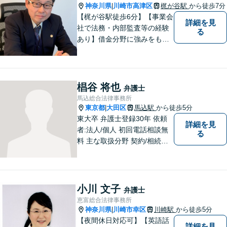
のサポートの充実【武蔵溝ノ
神奈川県
川崎市高津区
梶が谷駅
から徒歩7分
|
口駅5分】【電話・メール・W
【梶が谷駅徒歩6分】【事業会
詳細を見
EB相談も対応】
社で法務・内部監査等の経験
る
あり】借金分野に強みをも
ち、幅広い分野に対応する弁
護士。敷居の低い法律事務所
を目指し、相談しやすい環境
作りに尽力しています。【初
椙谷 将也
弁護士
回無料相談】【東京・神奈川
馬込総合法律事務所
エリア】
東京都
大田区
馬込駅
から徒歩5分
|
東大卒 弁護士登録30年 依頼
詳細を見
者:法人/個人 初回電話相談無
る
料 主な取扱分野 契約/相続・
遺言/離婚・男女問題/労働問
題/交通事故/不動産/刑事事件
小川 文子
弁護士
恵富総合法律事務所
神奈川県
川崎市幸区
川崎駅
から徒歩5分
|
【夜間休日対応可】【英語話
詳細を見