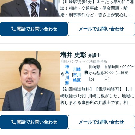
【川崎駅徒歩1分】困ったら早めにご相
談！相続・交通事故・借金問題・離
婚・刑事事件など、皆さまが安心して
暮らせるように問題解決に尽力しま
す。【地元密着】クチコミ・リピータ
電話でお問い合わせ
メールでお問い合わせ
ーの方も多数。「こんなことで」と思
わずにお気軽にお問い合わせ下さい。
増井 史彰
弁護士
川崎パシフィック法律事務所
神
川崎駅
営業時間：09:00~
川崎
奈
20:00（土日祝
から徒歩
市川
|
川
日）
1分
崎区
県
【初回相談無料】【電話相談可】【川
崎駅徒歩1分】川崎に根ざした、地域に
親しまれる事務所の弁護士です。相
続・交通事故・借金問題など親身にな
って対応致します。クチコミ・リピー
電話でお問い合わせ
メールでお問い合わせ
ターの方多数。お気軽にご相談くださ
い。