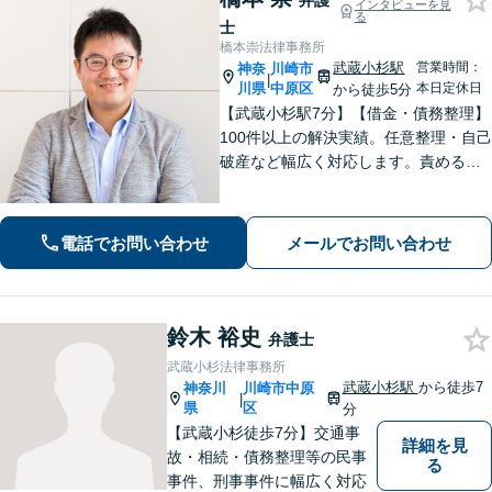
弁護
インタビューを見
る
士
橋本崇法律事務所
武蔵小杉駅
営業時間：
神奈
川崎市
|
川県
中原区
本日定休日
から徒歩5分
【武蔵小杉駅7分】【借金・債務整理】
100件以上の解決実績。任意整理・自己
破産など幅広く対応します。責めるこ
とは一切しません。些細なことでもお
話ください【労働・雇用】固定残業代
請求について裁判実績あり【完全個
電話でお問い合わせ
メールでお問い合わせ
室】【土日祝日面談可】
鈴木 裕史
弁護士
武蔵小杉法律事務所
武蔵小杉駅
から徒歩7
神奈川
川崎市中原
|
県
区
分
【武蔵小杉徒歩7分】交通事
詳細を見
故・相続・債務整理等の民事
る
事件、刑事事件に幅広く対応