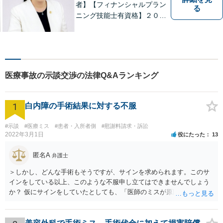
者】【フィナンシャルプラン
る
ニング技能士有資格】２０年
以上の事業所勤務経験があり
ます。中小企業診断士、証券
アナリスト検定会員も保有し
ております。
医療事故の示談交渉の法律Q&Aランキング
1
白内障の手術結果に対する不服
#示談
#医療ミス
#患者・入所者側
#慰謝料請求・訴訟
2022年3月1日
役にたった
13
匿名A
弁護士
＞しかし、どんな手術もそうですが、サインを求められます。このサ
インをしている以上、このような不服申し立てはできませんでしょう
か？ 仮にサインをしていたとしても、「医師のミスが原因で老眼がひ
どくなったといえるような場合」や「白内障の手術の合併症として老
眼が悪化することがあるにもかかわらず、全く説明されなかったよう
な場合」には、請求することは可能です。