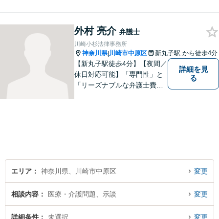
外村 亮介
弁護士
川崎小杉法律事務所
神奈川県
川崎市中原区
新丸子駅
から徒歩4分
|
【新丸子駅徒歩4分】【夜間／
詳細を見
休日対応可能】「専門性」と
る
「リーズナブルな弁護士費
用」の両立をポリシーにして
います。地域密着型の事務所
として、地域に愛される法律
事務所を目指しています。
【初回面談無料】法律トラブ
ルでお悩みの方は、お気軽に
ご相談ください。
エリア
神奈川県、川崎市中原区
変更
相談内容
医療・介護問題、示談
変更
詳細条件
未選択
変更