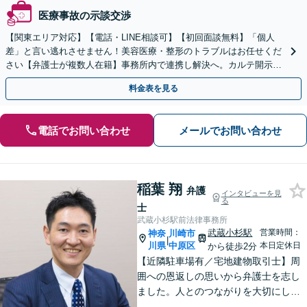
医療事故の示談交渉
【関東エリア対応】【電話・LINE相談可】【初回面談無料】「個人
差」と言い逃れさせません！美容医療・整形のトラブルはお任せくだ
さい【弁護士が複数人在籍】事務所内で連携し解決へ。カルテ開示や
返金・賠償請求をサポートいたします【休日夜間面談可】
料金表を見る
電話でお問い合わせ
メールでお問い合わせ
稲葉 翔
弁護
インタビューを見
る
士
武蔵小杉駅前法律事務所
武蔵小杉駅
営業時間：
神奈
川崎市
|
川県
中原区
本日定休日
から徒歩2分
【近隣駐車場有／宅地建物取引士】周
囲への恩返しの思いから弁護士を志し
ました。人とのつながりを大切にし、
ご相談者様に丁寧に寄り添い、可能な