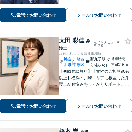
限り最良の結果を追求します。皆様の
力になれるよう尽力いたしますので、
電話でお問い合わせ
メールでお問い合わせ
一人で抱え込まず、まずはご相談くだ
さい。
太田 彩佳
弁
インタビューを
見る
護士
武蔵小杉つばき法律事務所
新丸子駅
か
営業時間：
神奈
川崎市
|
川県
中原区
本日定休日
ら徒歩4分
【初回面談無料】【女性のご相談90%
以上】横浜・川崎エリアに根差した弁
護士がお悩みをしっかりサポート。明
るい将来を切り拓く「あなたのパート
ナー」として、困難な時期を乗り越え
ませんか？
電話でお問い合わせ
メールでお問い合わせ
橋本 崇