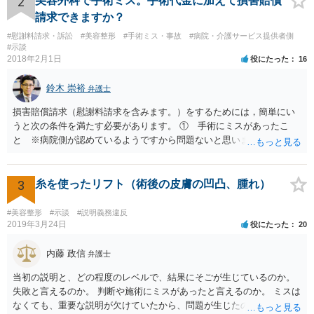
2
美容外科で手術ミス。手術代金に加えて損害賠償
請求できますか？
#慰謝料請求・訴訟
#美容整形
#手術ミス・事故
#病院・介護サービス提供者側
#示談
2018年2月1日
役にたった
16
鈴木 崇裕
弁護士
損害賠償請求（慰謝料請求を含みます。）をするためには，簡単にい
うと次の条件を満たす必要があります。 ① 手術にミスがあったこ
と ※病院側が認めているようですから問題ないと思います。 ② 手
術のミスの「せいで」仕事を休まなければならなくなったこと ③ 手
術のミスの「せいで」マスクが外せなくなったこと ④ 仕事を休まな
ければならなくなった「せいで」休業損害が発生したこと ⑤ マスク
3
糸を使ったリフト（術後の皮膚の凹凸、腫れ）
を外せなくなった「せいで」経済的に評価できる精神的な損害が発生
したこと 「せいで」と強調した点が，内藤先生のご指摘なさる「相当
#美容整形
#示談
#説明義務違反
因果関係」です。 手術のミスと関係のないことまでは責任追及ができ
2019年3月24日
役にたった
20
ないということです。 手術のミスの結果，手術前と比べて見た目が著
しく悪くなってしまったとか， 手術のミスの結果，入院期間が延びて
内藤 政信
弁護士
しまったとかいう事情があれば， 追加請求が可能な余地があります。
当初の説明と、どの程度のレベルで、結果にそごが生じているのか。
ただし，手術代の返金に応じた際に「これ以上金銭の請求はしませ
失敗と言えるのか。 判断や施術にミスがあったと言えるのか。 ミスは
ん」という趣旨の合意をしてしまっていると， 上記の請求は，基本的
なくても、重要な説明が欠けていたから、問題が生じたのか。 美容整
には困難となります。