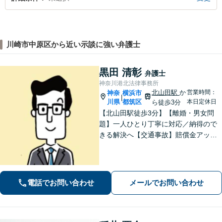
川崎市中原区から近い示談に強い弁護士
黒田 清彰
弁護士
神奈川港北法律事務所
北山田駅
か
営業時間：
神奈
横浜市
|
川県
都筑区
本日定休日
ら徒歩3分
【北山田駅徒歩3分】【離婚・男女問
題】一人ひとり丁寧に対応／納得ので
きる解決へ【交通事故】賠償金アップ
などに努めます。保険会社との交渉や
手続きはお任せ【借金・債務整理】手
続きはもちろん、再発防止策や今後の
生活のフォローも行います。
電話でお問い合わせ
メールでお問い合わせ