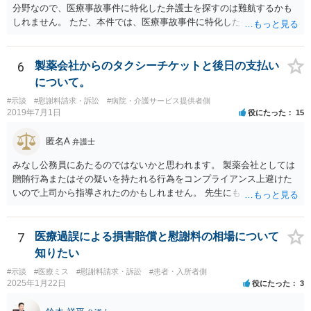
分野なので、医療事故事件に特化した弁護士を探すのは難航するかも
しれません。 ただ、本件では、医療事故事件に特化した弁護士でなく
とも対応は可能かと思われます。 医療事故事件で最も難しいのは医師
の過失（医療ミス）の立証なのですが、本件では過失自体には争いが
ないため、損害額の立証が主なポイントになります。 損害額に立証に
6
製薬会社からのタクシーチケットと後日の支払い
関しては、交通事故事件と同様の発想で考えればよいので、対応でき
について。
る弁護士は多いと思います。 今後の交渉については、ご自身で対応さ
#示談
#慰謝料請求・訴訟
#病院・介護サービス提供者側
れることも可能ではありますが、相手方保険会社は容易に増額に応じ
2019年7月1日
役にたった
15
ない（多少の増額はあり得るとしても、裁判基準での和解は難しい）
と思われます。 弁護士が介入することにより提示額が大きく変わるこ
匿名A
弁護士
とは多々あるため、可能であれば弁護士に依頼した上での交渉をお勧
めしたいところです。
みなし公務員にあたるのではないかと思われます。 製薬会社としては
贈賄行為またはその疑いを持たれる行為をコンプライアンス上避けた
いので上司から指導されたのかもしれません。 先生にも万一迷惑をか
けることになってはいけないと。
7
医療過誤による損害賠償と慰謝料の相場について
知りたい
#示談
#医療ミス
#慰謝料請求・訴訟
#患者・入所者側
2025年1月22日
役にたった
3