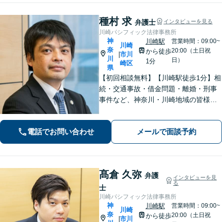
種村 求
弁護士
インタビューを見る
川崎パシフィック法律事務所
神
川崎駅
営業時間：09:00~
川崎
奈
20:00（土日祝
から徒歩
市川
|
川
日）
1分
崎区
県
【初回相談無料】【川崎駅徒歩1分】相
続・交通事故・借金問題・離婚・刑事
事件など、神奈川・川崎地域の皆様の
法律問題を解決すべく、親身になって
取り組みます。クチコミ・リピーター
電話でお問い合わせ
メールで面談予約
の方も多数。お気軽にお問い合わせ下
さい。
髙倉 久弥
弁護
インタビューを見
る
士
川崎パシフィック法律事務所
神
川崎駅
営業時間：09:00~
川崎
奈
20:00（土日祝
から徒歩
市川
|