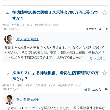
形にある程度通じてる弁護士を探せるかどうか。
4
後遺障害10級の医療ミス示談金700万円は妥当で
すか？
#示談
#手術ミス・事故
#慰謝料請求・訴訟
2023年3月7日
役にたった
9
鬼沢 健士
弁護士
弁護士を入れるべき事案であると考えます。 少なくとも相談は受けて
ください。 そこで額の妥当性、増額可能性と弁護士費用、依頼のメリ
ットなどを具体的に検討できます。 現時点で妥当かどうかを即断する
ことを避けた方がいいです。
5
採血ミスによる神経損傷、適切な慰謝料請求の方
法とは？
#検査ミス・事故
#患者・入所者側
#示談
#慰謝料請求・訴訟
2021年7月23日
役にたった
10
下大澤 優
弁護士
いよかん 様 メッセージを拝見いたしました。 医療事故事件は特殊な