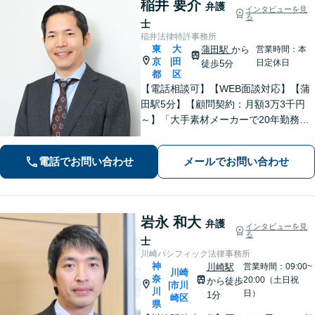
稲井 要介
弁護
インタビューを見
る
士
稲井法律特許事務所
東
大
蒲田駅
から
営業時間：本
京
田
|
日定休日
徒歩5分
都
区
【電話相談可】【WEB面談対応】【蒲
田駅5分】【顧問契約：月額3万3千円
～】「大手素材メーカーで20年勤務、
知的財産業務10年の経験」「契約書の
リーガルチェック」「債権回収：売掛
電話でお問い合わせ
メールでお問い合わせ
金や請負代金の未払い、取引先への損
害賠償請求に対応」【休日・夜間相談
可】
岩永 和大
弁護
インタビューを見
る
士
川崎パシフィック法律事務所
神
川崎駅
営業時間：09:00~
川崎
奈
20:00（土日祝
から徒歩
市川
|
川
日）
1分
崎区
県