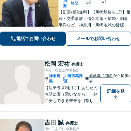
川
日）
1分
崎区
県
【初回相談無料】【川崎駅徒歩1分】相
続・交通事故・借金問題・離婚・刑事
事件など、神奈川・川崎地域の皆様の
法律問題を解決すべく、親身になって
取り組みます。クチコミ・リピーター
電話でお問い合わせ
メールでお問い合わせ
の方も多数。お気軽にお問い合わせ下
さい。
松岡 宏祐
弁護士
溝の口総合法律事務所
武蔵溝ノ口駅
から徒歩5
神奈川
川崎市高津
|
県
区
分
【法テラス利用可】あなたの
詳細を見
お話に寄り添いながら、一緒
る
に安心できる未来を目指しま
す。法律問題の解決だけでな
く、「その先の未来」も一緒
に考えてサポートいたしま
吉田 誠
弁護士
す。高齢者や障害のある方へ
溝の口吉田法律事務所