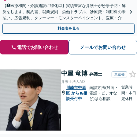
【🏥医療機関・介護施設に特化◎】実績豊富な弁護士が紛争予防・解
決をします。契約書、就業規則、労働トラブル、診療費・利用料の未
払い、広告規制、クレーマー・モンスターペイシェント、医療・介護
事故などに対応【顧問契約あり】
料金表を見る
電話でお問い合わせ
メールでお問い合わせ
中屋 竜博
弁護士
東京都
弁護士法人AO
営業時
川崎市中原
面談方法(対面・
区
からも相
電話・ビデオな
間：本日
談受付中
ど)は応相談
定休日