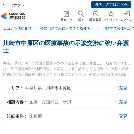
弁護士の方はこちら
ココナラへ
投稿する
探す
閲覧履歴
マイリスト
ログイン
ココナラ法律相談
神奈川県で法律相談できる弁護士
川崎市で法律相談
川崎市中原区の医療事故の示談交渉に強い弁護
士
神奈川県の川崎市中原区で医療事故の示談交渉に強い弁護士が5名見つかりまし
た。初回面談無料や休日面談に対応している弁護士なども掲載中。医療・介護
問題に関係する歯科治療ミスや美容整形のトラブル、産婦人科の訴訟等の細か
な分野での絞り込み検索もでき便利です。特に武蔵小杉駅前法律事務所の稲葉
翔弁護士や武蔵小杉つばき法律事務所の太田 彩佳弁護士、橋本崇法律事務所の
エリア
神奈川県、川崎市中原区
変更
橋本 崇弁護士のプロフィール情報や弁護士費用、強みなどが注目されていま
す。『川崎市中原区で土日や夜間に発生した医療事故の示談交渉のトラブルを
相談内容
医療・介護問題、示談
変更
今すぐに弁護士に相談したい』『医療事故の示談交渉のトラブル解決の実績豊
富な近くの弁護士を検索したい』『初回相談無料で医療事故の示談交渉を法律
相談できる川崎市中原区内の弁護士に相談予約したい』などでお困りの相談者
詳細条件
未選択
変更
さんにおすすめです。