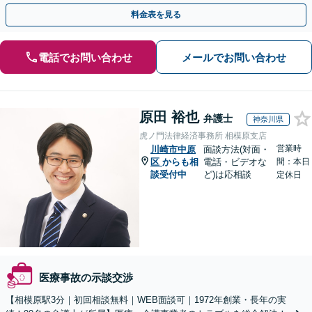
料金表を見る
電話でお問い合わせ
メールでお問い合わせ
原田 裕也
弁護士
神奈川県
虎ノ門法律経済事務所 相模原支店
営業時
川崎市中原
面談方法(対面・
区
からも相
電話・ビデオな
間：本日
談受付中
ど)は応相談
定休日
医療事故の示談交渉
【相模原駅3分｜初回相談無料｜WEB面談可｜1972年創業・長年の実