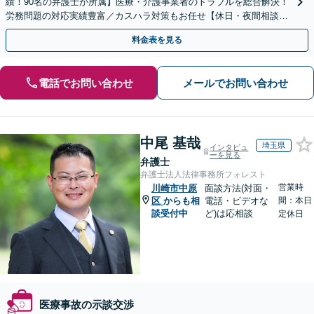
績！90名の弁護士が所属】医療・介護事業者のトラブルを総合解決！
労務問題の対応実績豊富／カスハラ対策もお任せ【休日・夜間相談可
／忙しい方にも安心の柔軟なサポート体制】
料金表を見る
電話でお問い合わせ
メールでお問い合わせ
中尾 基哉
埼玉県
インタビュ
ーを見る
弁護士
弁護士法人法律事務所フォレスト
営業時
川崎市中原
面談方法(対面・
区
からも相
電話・ビデオな
間：本日
談受付中
ど)は応相談
定休日
医療事故の示談交渉