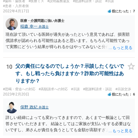
#歯科・歯医者
#医療ミス
#説明義務違反
#慰謝料請求・訴訟
#示談
#患者・入所者側
2022年4月17日
役にたった
7
医療・介護問題に強い弁護士
稲森 幸一
弁護士
現在診て頂いている医師が過失があったという意見であれば、損害賠
償請求が認められる可能性はあると思います。もちろん可能性であっ
て実際にどういう結果が得られるかはやってみないと分かりません
が。 損害としては、その過失によって生じた症状の治療にかかった治
療費や精神的苦痛を受けた分の慰謝料や仕事に影響があれば休業損害
などが考えられます。 頑張ってください。
10
父の責任になるのでしょうか？示談したくないで
す、もし戦ったら負けますか？詐欺の可能性はあ
りますか？
#恐喝・脅迫への対応
#高額請求への対応
#示談
#慰謝料請求・訴訟
#示談交渉
2023年2月20日
役にたった
6
俣野 政紀
弁護士
詳しい経緯によっても変わってきますので、あくまで一般論として回
答させていただきます。 結論としてはご家族が支払いをする必要はな
いですし、弟さんが責任を負うとしても金額が高額すぎます。 仮に弟
さんが施設を中傷する発言をし、他の入所者が退所していたことが事