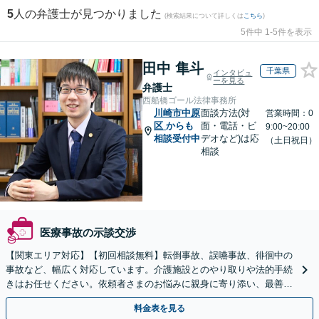
5
人の弁護士が見つかりました
(検索結果について詳しくは
こちら
)
5件中 1-5件を表示
田中 隼斗
千葉県
インタビュ
ーを見る
弁護士
西船橋ゴール法律事務所
川崎市中原
面談方法(対
営業時間：0
区
からも
面・電話・ビ
9:00~20:00
相談受付中
デオなど)は応
（土日祝日）
相談
医療事故の示談交渉
【関東エリア対応】【初回相談無料】転倒事故、誤嚥事故、徘徊中の
事故など、幅広く対応しています。介護施設とのやり取りや法的手続
きはお任せください。依頼者さまのお悩みに親身に寄り添い、最善の
結果が得られるように尽力いたします。
料金表を見る