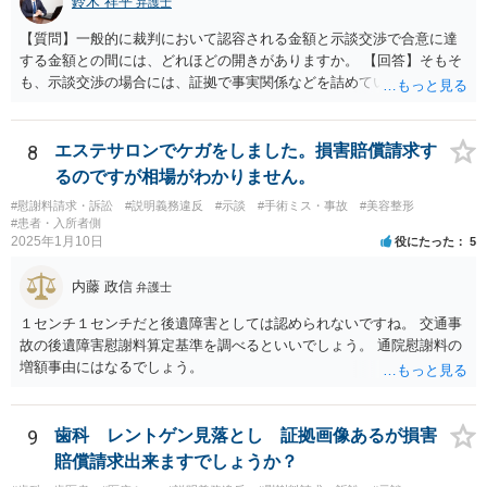
鈴木 祥平
弁護士
【質問】一般的に裁判において認容される金額と示談交渉で合意に達
する金額との間には、どれほどの開きがありますか。 【回答】そもそ
も、示談交渉の場合には、証拠で事実関係などを詰めていないことが
あることから、一概には言えませんが、裁判で認められる６割～７割
程度にはなると思います。
8
エステサロンでケガをしました。損害賠償請求す
るのですが相場がわかりません。
#慰謝料請求・訴訟
#説明義務違反
#示談
#手術ミス・事故
#美容整形
#患者・入所者側
2025年1月10日
役にたった
5
内藤 政信
弁護士
１センチ１センチだと後遺障害としては認められないですね。 交通事
故の後遺障害慰謝料算定基準を調べるといいでしょう。 通院慰謝料の
増額事由にはなるでしょう。
9
歯科 レントゲン見落とし 証拠画像あるが損害
賠償請求出来ますでしょうか？