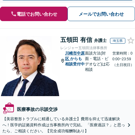
電話でお問い合わせ
メールでお問い合わせ
五領田 有信
弁護士
埼玉県
レンジャー五領田法律事務所
川崎市中原
面談方法(対
営業時間：0
区
からも
面・電話・ビ
0:00~23:59
相談受付中
デオなど)は応
（土日祝日）
相談
医療事故の示談交渉
【美容整形トラブルに精通している弁護士】費用を抑えて迅速解決
へ！医学的証拠資料作成は当事務所内で完結。 「医療過誤？」と思っ
たら、ご相談ください。【完全成功報酬制あり】