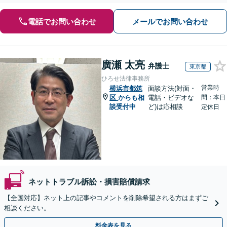
電話でお問い合わせ
メールでお問い合わせ
廣瀬 太亮
弁護士
東京都
ひろせ法律事務所
営業時
横浜市都筑
面談方法(対面・
区
からも相
電話・ビデオな
間：本日
談受付中
ど)は応相談
定休日
ネットトラブル訴訟・損害賠償請求
【全国対応】ネット上の記事やコメントを削除希望される方はまずご
相談ください。
料金表を見る