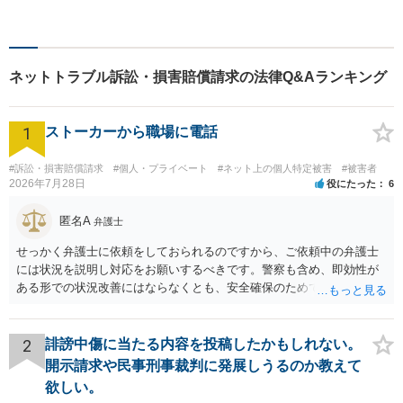
す。法律問題の解決だけでな
く、「その先の未来」も一緒
に考えてサポートいたしま
す。高齢者や障害のある方へ
ネットトラブル訴訟・損害賠償請求の法律Q&Aランキング
のサポートの充実【武蔵溝ノ
口駅5分】【電話・メール・W
EB相談も対応】
1
ストーカーから職場に電話
#訴訟・損害賠償請求
#個人・プライベート
#ネット上の個人特定被害
#被害者
2026年7月28日
役にたった
6
匿名A
弁護士
せっかく弁護士に依頼をしておられるのですから、ご依頼中の弁護士
には状況を説明し対応をお願いするべきです。警察も含め、即効性が
ある形での状況改善にはならなくとも、安全確保のためできることは
ある筈です。
2
誹謗中傷に当たる内容を投稿したかもしれない。
開示請求や民事刑事裁判に発展しうるのか教えて
欲しい。