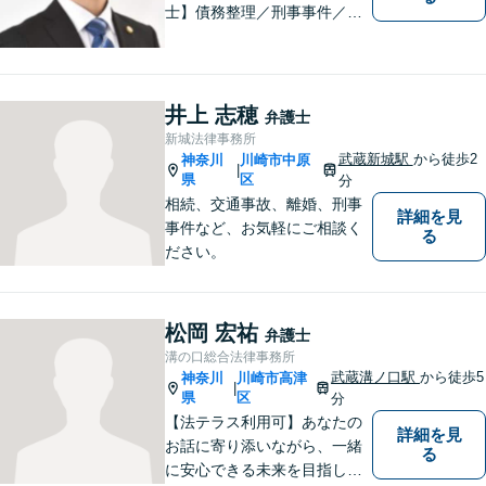
士】債務整理／刑事事件／離
婚／相続など、幅広い分野の
問題に精通しています。依頼
者様のお気持ちを大切にした
弁護を進めてまいります。ま
井上 志穂
弁護士
ずはお気軽にご相談くださ
新城法律事務所
い。
武蔵新城駅
から徒歩2
神奈川
川崎市中原
|
県
区
分
相続、交通事故、離婚、刑事
詳細を見
事件など、お気軽にご相談く
る
ださい。
松岡 宏祐
弁護士
溝の口総合法律事務所
武蔵溝ノ口駅
から徒歩5
神奈川
川崎市高津
|
県
区
分
【法テラス利用可】あなたの
詳細を見
お話に寄り添いながら、一緒
る
に安心できる未来を目指しま