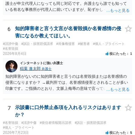
ても、その権利は当該部分に限られ、ご相談者の写真や文章等を制作
護士が申立代理人になっても同じ対応です。弁護士なら誰でも知って
実績として掲載する権限まで当然に生じるものではありません。 もっ
いる有名な事務所が代理人に就いていますが、恥ずかしくないのだろ
とも、契約書がなくても、見積書、メール、利用規約等に実績掲載へ
うかと思います。
の同意があれば別です。また、単に制作を担当した事実を記載した
り、公開中のサイトへリンクしたりする行為まで当然に禁止できると
6
知的障害者と言う文言が名誉毀損か名誉感情の侵
は限りません。 人物写真については、通常のSNSへの無断掲載と同
害になるか教えてほしい。
様、掲載目的、態様、必要性、本人の特定可能性等から判断されま
#誹謗中傷
#訴訟・損害賠償請求
#肖像権侵害
#被害者
#個人・プライベート
す。営業目的であり、本人も掲載を拒否していることは、違法性を認
#名誉毀損
める方向の事情となりますが、自動的に肖像権侵害となるわけではあ
2026年8月4日
役にたった
1
りません。 まず、見積書、メール、チャット、デザイナーの利用規約
を確認したうえで、「提供素材及びこれを含む画面の複製・SNS掲載
インターネットに強い弁護士
稲葉 進太郎
を許諾しない」と書面で明確に通知することをお勧めします。すでに
弁護士
掲載された場合は、URL、掲載日時、画面を保存してから削除を求め
知的障害がないのに知的障害者と言うのは名誉毀損または名誉感情の
てください。
侵害になりますか？ →裁判所では、名誉感情侵害とされることが多い
印象です。ご指摘のとおり、文脈上侮辱の意味で言っている点も加味
されていると思います。
7
示談書に口外禁止条項を入れるリスクはあります
か？
#名誉毀損
#誹謗中傷
#発信者情報開示請求
#訴訟・損害賠償請求
#個人・プライベート
2026年7月23日
役にたった
5