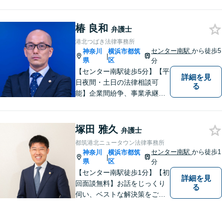
椿 良和
弁護士
港北つばき法律事務所
センター南駅
から徒歩5
神奈川
横浜市都筑
|
県
区
分
【センター南駅徒歩5分】【平
詳細を見
日夜間・土日の法律相談可
る
能】企業間紛争、事業承継・
後継者問題その他の企業法務
から、インターネットによる
中傷・プライバシー・著作権
塚田 雅久
弁護士
被害、いじめ、離婚・相続、
都筑港北ニュータウン法律事務所
不動産に関わる紛争その他の
センター南駅
から徒歩1
神奈川
横浜市都筑
|
個人法務まで幅広い分野の対
県
区
分
応が可能です。
【センター南駅徒歩1分】【初
詳細を見
回面談無料】お話をじっくり
る
伺い、ベストな解決策をご一
緒に考えさせていただきま
す。【夜間／休日対応可能】