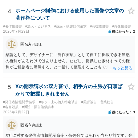
渉が行われ、双方合意に至れば支払が開始され、決裂して相手方が訴
訟提起を選択すれば訴訟の中で解決がなされる流れが通常です。
4
ホームページ制作における使用した画像や文章の
著作権について
#著作権侵害
#法人・ビジネス
#訴訟・損害賠償請求
#商標権侵害
#肖像権侵害
2026年7月29日
役にたった
2
匿名A
弁護士
結論として、デザイナーに「制作実績」として自由に掲載できる当然
の権利があるわけではありません。ただし、提供した素材すべての権
利がご相談者に帰属する、と一括して整理することもできません。 ご
自身が撮影・執筆した写真や文章は、創作性があれば原則としてご自
身が著作権者です。 他方、ブランド名、文字主体のロゴ、商品情報、
短いキャッチコピー、販売コンセプトなどは、通常、著作物には当た
5
Xの開示請求の双方審で、相手方の主張が口頭ば
りません。ただし、ロゴに独自の図形やイラスト等が含まれる場合に
かりで把握しきれません
は、その表現部分が著作物となる可能性があります。 また、人物写真
#発信者情報開示請求
#ネット上の個人特定被害
#風評被害・営業妨害
の著作権は撮影者に、肖像に関する権利は被写体本人に帰属します
#名誉毀損
#訴訟・損害賠償請求
（著作権法2条・17条）。 ウェブサイト全体に当然に著作権が生じる
2026年7月22日
役にたった
3
わけではありません。デザイナーが独自に制作したイラストやバナー
等は別として、一般的なレイアウトや配色、依頼者から提供された素
匿名A
弁護士
材を希望に沿って配置した部分には、通常、著作物性は認められにく
いと考えられます。仮に具体的な画面構成の一部に創作性が認められ
X社に対する発信者情報開示命令・仮処分ではそれが当たり前です。弁