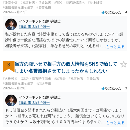
#誹謗中傷
#風評被害・営業妨害
#訴訟・損害賠償請求
#炎上対策
#発信者情報開示請求
#名誉毀損
2026年7月27日
役にたった
4
インターネットに強い弁護士
稲葉 進太郎
弁護士
私が投稿した内容は誹謗中傷として当てはまるものでしょうか？ →誹
謗中傷は一般的な用語なのでその該当性について回答しかねますが、
相談者が投稿した記事は、単なる意見の表明といえる可能性が高く、
権利侵害が認められる可能性は低いと存じます。 もし当てはまるとし
て、開示請求が認められたり、民事裁判や刑事裁判に発展しうるもの
でしょうか？ →権利侵害や、名誉毀損・侮辱に該当する可能性が低い
3
当方の腹いせで相手方の個人情報をSNSで晒して
ため、民事裁判や刑事裁判に発展することはあまり考えられないよう
しまい名誉毀損させてしまったかもしれない
に思われます。
#名誉毀損
#訴訟・損害賠償請求
#加害者
#風評被害・営業妨害
#発信者情報開示請求
#誹謗中傷
2026年7月29日
役にたった
2
インターネットに強い弁護士
稲葉 進太郎
弁護士
もし賠償金を請求されたら分割払い（最大何回まで）は可能でしょう
か？ →相手方が応じれば可能でしょう。 賠償金はいくらくらいになり
そうですか？ →数十万円から１００万円単位まで様々であり、不明で
す。相手方から相談者様に対し請求がなされた場合、減額や分割の交