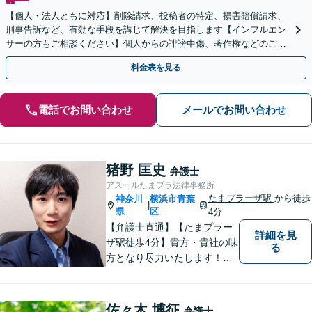
【個人・法人ともに対応】削除請求、投稿者の特定、損害賠償請求、
刑事告訴など、有効な手段を講じて解決を目指します【インフルエン
サーの方もご相談ください】個人からの誹謗中傷、著作権などのご相
談もお任せください【土日祝日面談可】
料金表を見る
電話でお問い合わせ
メールでお問い合わせ
猪野 匡史
弁護士
アスールたまプラ法律事務所
たまプラーザ駅
から徒歩
神奈川
横浜市青葉
|
県
区
4分
【弁護士直通】【たまプラー
詳細を見
ザ駅徒歩4分】貴方・貴社の味
る
方となり尽力いたします！当
日相談ができる場合もありま
すのでまずはお気軽にご相談
ください。
佐々木 博征
弁護士