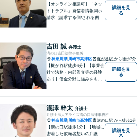
【オンライン相談可】「ネッ
詳細を見
トトラブル」発信者情報開示
る
請求（請求する側/される側）
や削除請求の豊富な解決事例
あり、「遺言・相続」先々を
見据えた的確なアドバイスに
より最善の解決へ導きます。
吉田 誠
弁護士
遠方で来所困難な方もお気軽
溝の口吉田法律事務所
にご相談ください。
神奈川県
川崎市高津区
梶が谷駅
から徒歩7分
|
【梶が谷駅徒歩6分】【事業会
詳細を見
社で法務・内部監査等の経験
る
あり】借金分野に強みをも
ち、幅広い分野に対応する弁
護士。敷居の低い法律事務所
を目指し、相談しやすい環境
作りに尽力しています。【初
瀧澤 幹太
弁護士
回無料相談】【東京・神奈川
弁護士法人アライズ溝の口法律事務所
エリア】
神奈川県
川崎市高津区
溝の口駅
から徒歩1分
|
【溝の口駅徒歩1分】【地域に
詳細を見
密着した依頼者想いの弁護
る