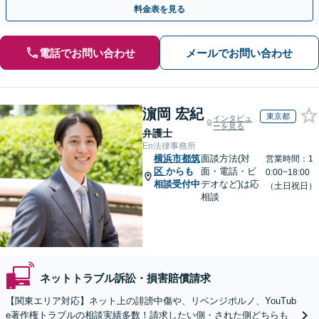
料金表を見る
電話でお問い合わせ
メールでお問い合わせ
濵岡 宏紀
東京都
インタビュ
ーを見る
弁護士
En法律事務所
横浜市都筑
面談方法(対
営業時間：1
区
からも
面・電話・ビ
0:00~18:00
相談受付中
デオなど)は応
（土日祝日）
相談
ネットトラブル訴訟・損害賠償請求
【関東エリア対応】ネット上の誹謗中傷や、リベンジポルノ、YouTub
e著作権トラブルの相談実績多数！請求したい側・された側どちらも