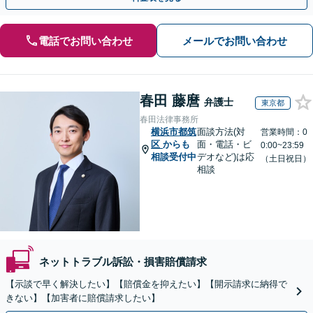
電話でお問い合わせ
メールでお問い合わせ
春田 藤麿
弁護士
東京都
春田法律事務所
横浜市都筑
面談方法(対
営業時間：0
区
からも
面・電話・ビ
0:00~23:59
相談受付中
デオなど)は応
（土日祝日）
相談
ネットトラブル訴訟・損害賠償請求
【示談で早く解決したい】【賠償金を抑えたい】【開示請求に納得で
きない】【加害者に賠償請求したい】