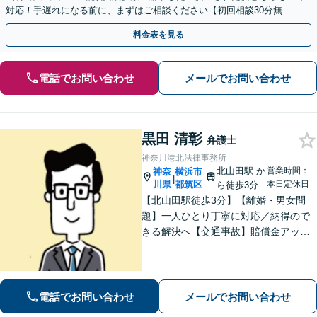
対応！手遅れになる前に、まずはご相談ください【初回相談30分無
料】【オンライン対応可】【夜間休日相談可】
料金表を見る
電話でお問い合わせ
メールでお問い合わせ
黒田 清彰
弁護士
神奈川港北法律事務所
北山田駅
か
営業時間：
神奈
横浜市
|
川県
都筑区
本日定休日
ら徒歩3分
【北山田駅徒歩3分】【離婚・男女問
題】一人ひとり丁寧に対応／納得ので
きる解決へ【交通事故】賠償金アップ
などに努めます。保険会社との交渉や
手続きはお任せ【借金・債務整理】手
続きはもちろん、再発防止策や今後の
生活のフォローも行います。
電話でお問い合わせ
メールでお問い合わせ