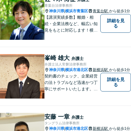
青葉台法律事務所
神奈川県
横浜市青葉区
青葉台駅
から徒歩1分
|
【講演実績多数】離婚・相
詳細を見
続・企業法務など、幅広い知
る
見をもとに対応します！横
浜・川崎・町田等からもアク
セスが良い地域密着型の事務
所です【破産管財人経験あ
り】負債総額数億円の倒産申
峯崎 雄大
弁護士
立ての実績あり【完全個室】
弁護士法人常磐法律事務所
【青葉台駅1分】【複数弁護士
神奈川県
横浜市港北区
新横浜駅
から徒歩1分
|
在籍】
契約書のチェック、企業経営
詳細を見
の法トラブルなど迅速かつ丁
る
寧にサポートいたします。ど
んな些細なお悩みでもまずは
ご相談ください！
安藤 一章
弁護士
タングラム法律事務所
神奈川県
横浜市港北区
新横浜駅
から徒歩1分
|