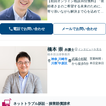
【初回オンライン相談30分無料】「依
頼者さまのご希望する未来のために、
寄り添いながら解決まで心を込めて対
応します」不動産契約や売買、家賃滞
納など不動産トラブル／離婚協議や調
停など離婚問題／相続・遺言も対応
電話でお問い合わせ
メールでお問い合わせ
【新横浜1分】
橋本 崇
弁護士
インタビューを見る
橋本崇法律事務所
武蔵小杉駅
営業時間：
神奈
川崎市
|
川県
中原区
本日定休日
から徒歩5分
ネットトラブル訴訟・損害賠償請求