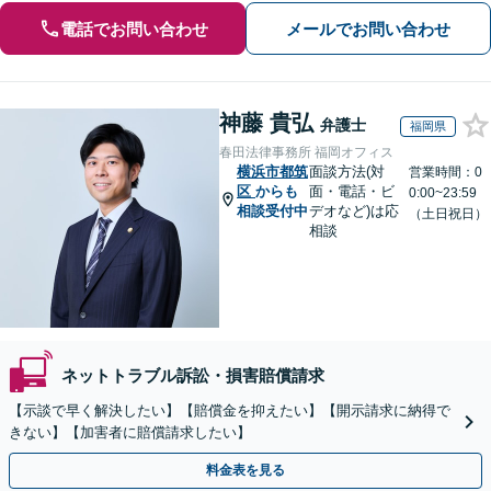
電話でお問い合わせ
メールでお問い合わせ
神藤 貴弘
弁護士
福岡県
春田法律事務所 福岡オフィス
横浜市都筑
面談方法(対
営業時間：0
区
からも
面・電話・ビ
0:00~23:59
相談受付中
デオなど)は応
（土日祝日）
相談
ネットトラブル訴訟・損害賠償請求
【示談で早く解決したい】【賠償金を抑えたい】【開示請求に納得で
きない】【加害者に賠償請求したい】
料金表を見る