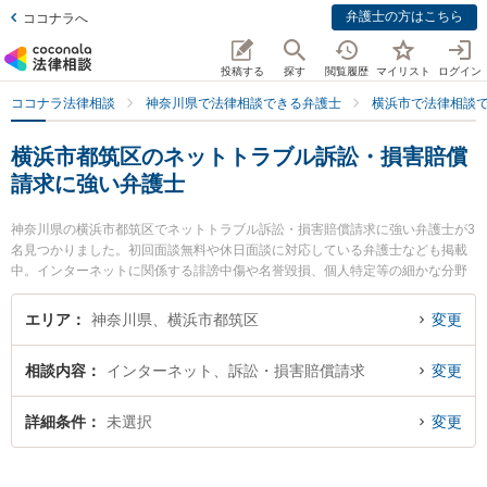
弁護士の方はこちら
ココナラへ
投稿する
探す
閲覧履歴
マイリスト
ログイン
ココナラ法律相談
神奈川県で法律相談できる弁護士
横浜市で法律相談
横浜市都筑区のネットトラブル訴訟・損害賠償
請求に強い弁護士
神奈川県の横浜市都筑区でネットトラブル訴訟・損害賠償請求に強い弁護士が3
名見つかりました。初回面談無料や休日面談に対応している弁護士なども掲載
中。インターネットに関係する誹謗中傷や名誉毀損、個人特定等の細かな分野
での絞り込み検索もでき便利です。特に神奈川港北法律事務所の黒田 清彰弁護
士や港北つばき法律事務所の椿 良和弁護士、都筑港北ニュータウン法律事務所
エリア
神奈川県、横浜市都筑区
変更
の塚田 雅久弁護士のプロフィール情報や弁護士費用、強みなどが注目されてい
ます。『横浜市都筑区で土日や夜間に発生したネットトラブル訴訟・損害賠償
相談内容
インターネット、訴訟・損害賠償請求
変更
請求のトラブルを今すぐに弁護士に相談したい』『ネットトラブル訴訟・損害
賠償請求のトラブル解決の実績豊富な近くの弁護士を検索したい』『初回相談
無料でネットトラブル訴訟・損害賠償請求を法律相談できる横浜市都筑区内の
詳細条件
未選択
変更
弁護士に相談予約したい』などでお困りの相談者さんにおすすめです。