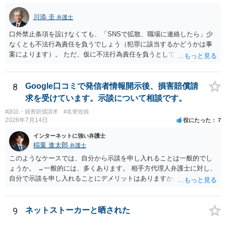
川添 圭
弁護士
口外禁止条項を設けなくても、「SNSで拡散、職場に連絡したら」少
なくとも不法行為責任を負うでしょう（犯罪に該当するかどうかは事
案によります）。 ただ、仮に不法行為責任を負うとしても、違約金を
決めておかなければ慰謝料程度しか認められないケースが出てきます
（日本の裁判所が認定する慰謝料は、到底被害感情を満足させられる
ような金額ではありません）。そのため、口外禁止条項とともに口外
8
Google口コミで発信者情報開示後、損害賠償請
した場合の違約金（100～200万円程度）を定めることには、大きな意
求を受けています。示談について相談です。
味と抑止力があります。 逆に、口外禁止条項を設けると、正当な理由
#訴訟・損害賠償請求
#名誉毀損
がある場合を除いて第三者へ情報開示ができなくなります。そのた
2026年7月14日
役にたった
7
め、口外禁止条項によって自らを縛られてしまうと困るようなケース
（例えば弁護団事件でマスコミ等へ公表する必要があるケース等）で
インターネットに強い弁護士
は、口外禁止の範囲を特定・限定する等の工夫をすることがあります
稲葉 進太郎
弁護士
が、個人間の紛争で、合意後もみだりに紛争情報を口外することそれ
このようなケースでは、自分から示談を申し入れることは一般的でし
自体が異常事態であって、相手方への抑止効果として口外禁止条項を
ょうか。 →一般的には、多くあります。 相手方代理人弁護士に対し、
設定しておく方が望ましい場合が多いと思われます（上記のとおり、
自分で示談を申し入れることにデメリットはありますか。 →弁護士で
口外禁止条項は、違反した際の違約金条項とワンセットにすることで
はない方が減額交渉に望む場合、知識がないことから、相手方が納得
効果を発揮するといえます）。
できる主張を展開するのが難しいという点が指摘されるでしょう。 弁
護士に依頼する経済的余裕がない場合、自分で示談交渉を行う際に注
9
ネットストーカーと晒された
意すべき点があれば教えてください。 →分からないことが出てきたら