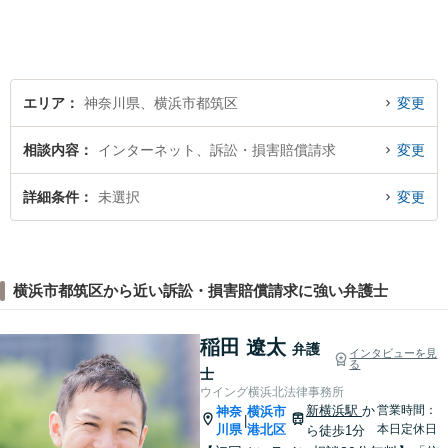
難解な用語は極力用いずに平
易かつ具体的な説明を心がけ
ていますので、まずは一度お
気軽にご相談頂ければと思い
ます。
エリア
神奈川県、横浜市都筑区
変更
相談内容
インターネット、訴訟・損害賠償請求
変更
詳細条件
未選択
変更
横浜市都筑区から近い訴訟・損害賠償請求に強い弁護士
稲田 遼太
弁護
インタビューを見
る
士
ウイング横浜北法律事務所
新横浜駅
か
営業時間：
神奈
横浜市
|
川県
港北区
本日定休日
ら徒歩1分