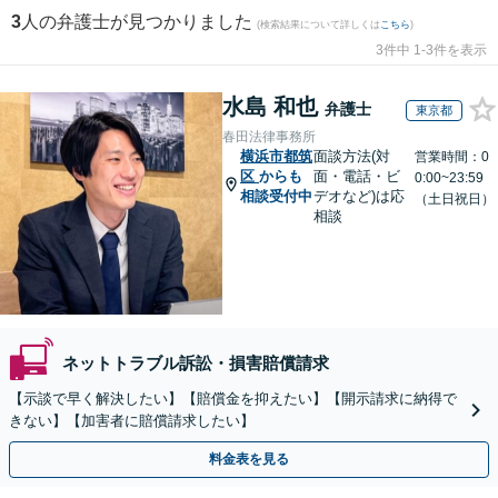
3
人の弁護士が見つかりました
(検索結果について詳しくは
こちら
)
3件中 1-3件を表示
水島 和也
弁護士
東京都
春田法律事務所
横浜市都筑
面談方法(対
営業時間：0
区
からも
面・電話・ビ
0:00~23:59
相談受付中
デオなど)は応
（土日祝日）
相談
ネットトラブル訴訟・損害賠償請求
【示談で早く解決したい】【賠償金を抑えたい】【開示請求に納得で
きない】【加害者に賠償請求したい】
料金表を見る