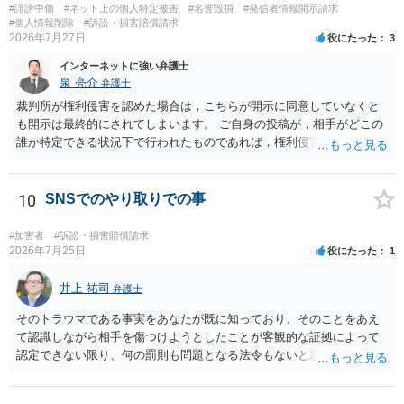
弁護士にご相談になるのが良いかと存じます。まずは電話相談などで
#誹謗中傷
#ネット上の個人特定被害
#名誉毀損
#発信者情報開示請求
直接弁護士にご相談になることをお勧めいたします。
#個人情報削除
#訴訟・損害賠償請求
2026年7月27日
役にたった
3
インターネットに強い弁護士
泉 亮介
弁護士
裁判所が権利侵害を認めた場合は，こちらが開示に同意していなくと
も開示は最終的にされてしまいます。 ご自身の投稿が，相手がどこの
誰か特定できる状況下で行われたものであれば，権利侵害性が認めら
れる可能性はあるかと思われます。 もっとも，相手方の晒し行為につ
いても，アカウントを特定したうえで，ネットストーカーとして晒し
たのであれば，かかる行為に権利侵害性が認められる可能性はあるで
10
SNSでのやり取りでの事
しょう。
#加害者
#訴訟・損害賠償請求
2026年7月25日
役にたった
1
井上 祐司
弁護士
そのトラウマである事実をあなたが既に知っており、そのことをあえ
て認識しながら相手を傷つけようとしたことが客観的な証拠によって
認定できない限り、何の罰則も問題となる法令もないと思われます。