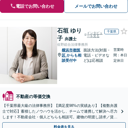
電話でお問い合わせ
メールでお問い合わせ
石垣 ゆり
千葉県
インタビュ
ーを見る
子
弁護士
佐野総合法律事務所
営業時
横浜市都筑
面談方法(対面・
区
からも相
電話・ビデオな
間：本日
談受付中
ど)は応相談
定休日
不動産の等価交換
【千葉県最大級の法律事務所】【満足度98%の実績あり】【複数弁護
士で対応】蓄積したノウハウを活かし、チームで連携して解決へ尽力
します！不動産会社・個人どちらも相談可。建物の明渡し請求／賃貸
借契約書の作成／離婚の財産分与等【千葉中央駅5分】
料金表を見る