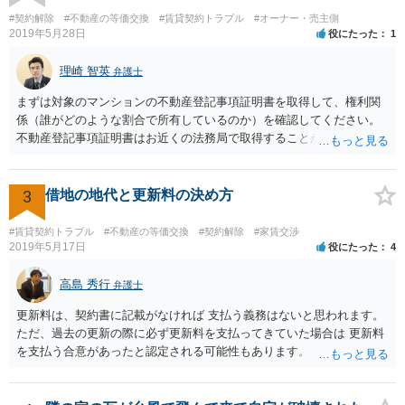
り、和解ができなければ、判決による解決となります。 ただ、判決
#契約解除
#不動産の等価交換
#賃貸契約トラブル
#オーナー・売主側
による解決の場合も、ご事案に応じて分割の仕方などバリエーション
2019年5月28日
役にたった
1
がいくつかあるため、一度、弁護士に直接相談し、アドバイスを受け
てみることもご検討下さい。
理崎 智英
弁護士
まずは対象のマンションの不動産登記事項証明書を取得して、権利関
係（誰がどのような割合で所有しているのか）を確認してください。
不動産登記事項証明書はお近くの法務局で取得することが出来ます。
お父さんが共有持分をもっていれば、お父様からの法定相続分につい
てたつをさんは権利をもっているので、相続分に応じた賃料収入をも
らう権利があります。
3
借地の地代と更新料の決め方
#賃貸契約トラブル
#不動産の等価交換
#契約解除
#家賃交渉
2019年5月17日
役にたった
4
高島 秀行
弁護士
更新料は、契約書に記載がなければ 支払う義務はないと思われます。
ただ、過去の更新の際に必ず更新料を支払ってきていた場合は 更新料
を支払う合意があったと認定される可能性もあります。 弁護士に面談
で相談されたらよいと思います。