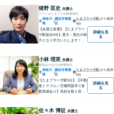
能な最善の結論を共に目指し
て問題解決を図る所存です。
猪野 匡史
弁護士
法律上の問題に巻き込まれた
アスールたまプラ法律事務所
際は、お一人で悩まずにお気
たまプラーザ駅
から徒歩
神奈川
横浜市青葉
|
軽にご相談ください。
県
区
4分
【弁護士直通】【たまプラー
詳細を見
ザ駅徒歩4分】貴方・貴社の味
る
方となり尽力いたします！当
日相談ができる場合もありま
すのでまずはお気軽にご相談
ください。
小林 理英
弁護士
青葉あけぼの法律事務所
たまプラーザ駅
から徒歩
神奈川
横浜市青葉
|
県
区
5分
【たまプラーザ駅5分】【不動
詳細を見
産トラブル／労働問題等で多
る
数実績あり】笑顔を取り戻す
お手伝いを。丁寧にお話を伺
い，一緒にベストな解決を考
えます。【契約時点での明朗
佐々木 博征
弁護士
会計】