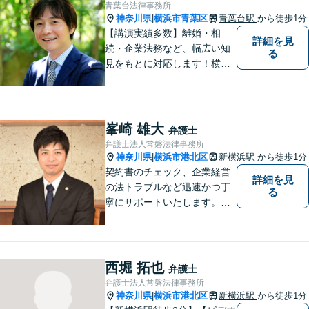
青葉台法律事務所
神奈川県
横浜市青葉区
青葉台駅
から徒歩1分
|
【講演実績多数】離婚・相
詳細を見
続・企業法務など、幅広い知
る
見をもとに対応します！横
浜・川崎・町田等からもアク
セスが良い地域密着型の事務
所です【破産管財人経験あ
り】負債総額数億円の倒産申
峯崎 雄大
弁護士
立ての実績あり【完全個室】
弁護士法人常磐法律事務所
【青葉台駅1分】【複数弁護士
神奈川県
横浜市港北区
新横浜駅
から徒歩1分
|
在籍】
契約書のチェック、企業経営
詳細を見
の法トラブルなど迅速かつ丁
る
寧にサポートいたします。ど
んな些細なお悩みでもまずは
ご相談ください！
西堀 拓也
弁護士
弁護士法人常磐法律事務所
神奈川県
横浜市港北区
新横浜駅
から徒歩1分
|