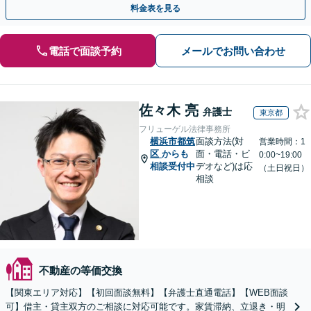
料金表を見る
電話で面談予約
メールでお問い合わせ
佐々木 亮
弁護士
東京都
フリューゲル法律事務所
横浜市都筑
面談方法(対
営業時間：1
区
からも
面・電話・ビ
0:00~19:00
相談受付中
デオなど)は応
（土日祝日）
相談
不動産の等価交換
【関東エリア対応】【初回面談無料】【弁護士直通電話】【WEB面談
可】借主・貸主双方のご相談に対応可能です。家賃滞納、立退き・明