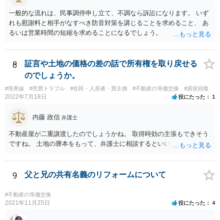
認められています（借地借家法22条）。 【参考】借地借家法 第２２条
一般的な流れは、民事調停申し立て、不調なら訴訟になります。 いず
（一般定期借地権） 存続期間を５０年以上として借地権を設定する
れも慰謝料と相手がなすべき防音対策を講じることを求めること、 あ
場合においては、第９条及び第１６条の規定にかかわらず、契約の更
るいは営業時間の短縮を求めることになるでしょう。
新（更新の請求及び土地の使用の継続によるものを含む。次条第１項
において同じ。）及び建物の築造による存続期間の延長がなく、並び
に第１３条の規定による買取りの請求をしないこととする旨を定める
ことができる。この場合においては、その特約は、公正証書による等
8
証言や土地の価格の差の話で所有権を取り戻せる
書面によってしなければならない。
のでしょうか。
#境界線
#売買トラブル
#住民・入居者・買主側
#不動産の等価交換
#原状回復
2022年7月18日
役にたった
1
内藤 政信
弁護士
不動産屋が二重譲渡したのでしょうかね。 取得時効の主張もできそう
ですね。 土地の謄本をもって、弁護士に相談するといいでしょう。
9
父と兄の共有名義のリフォームについて
#不動産の等価交換
2021年11月25日
役にたった
4