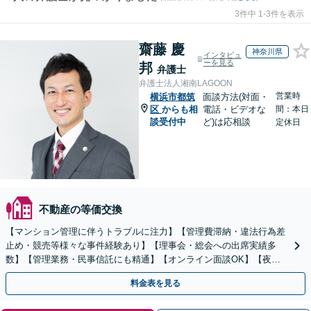
3件中 1-3件を表示
齋藤 慶
神奈川県
インタビュ
ーを見る
邦
弁護士
弁護士法人湘南LAGOON
営業時
横浜市都筑
面談方法(対面・
区
からも相
電話・ビデオな
間：本日
談受付中
ど)は応相談
定休日
不動産の等価交換
【マンション管理に伴うトラブルに注力】【管理費滞納・違法行為差
止め・競売等様々な事件経験あり】【理事会・総会への出席実績多
数】【管理業務・民事信託にも精通】【オンライン面談OK】【夜
間・休日相談可】
料金表を見る