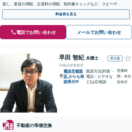
渡し、家賃の増額、立退料の増額、契約書チェックなど、スピーディ
ーに不動産トラブル解決【休日・夜間・当日相談に対応】
料金表を見る
電話でお問い合わせ
メールでお問い合わせ
早田 智紀
弁護士
東京都
中嶋法律事務所
営業時
横浜市都筑
面談方法(対面・
区
からも相
電話・ビデオな
間：本日
談受付中
ど)は応相談
定休日
不動産の等価交換