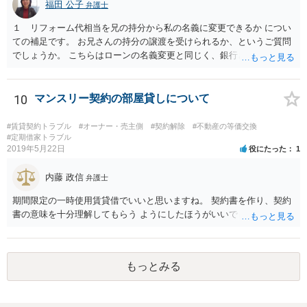
福田 公子
弁護士
１ リフォーム代相当を兄の持分から私の名義に変更できるか につい
ての補足です。 お兄さんの持分の譲渡を受けられるか、というご質問
でしょうか。 こちらはローンの名義変更と同じく、銀行さんの承諾が
なければできません。 こちらも含めて銀行さんとよく協議されてくだ
さい。
10
マンスリー契約の部屋貸しについて
#賃貸契約トラブル
#オーナー・売主側
#契約解除
#不動産の等価交換
#定期借家トラブル
2019年5月22日
役にたった
1
内藤 政信
弁護士
期間限定の一時使用賃貸借でいいと思いますね。 契約書を作り、契約
書の意味を十分理解してもらう ようにしたほうがいいでしょう。
もっとみる