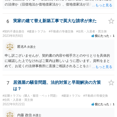
の法律か（旧借地法か借地借家法か）、借地借家法が適用される場合
だとして、一般定期借地権となっていないか（そもそも契約の更新が
ないことを前提とする契約か、借地借家法の更新に関する規定の適用
のある契約か）等につき、まず、お父様が締結されている契約書の内
6
実家の建て替え新築工事で莫大な請求が来た
容を確認の上、確かめてみる必要があるように思います。 その上
で、契約書の内容や適用される法律等に基づき、今後の対応を検討な
#契約不適合責任
#建築トラブル
#不動産の等価交換
#住民・入居者・買主側
されるべきでしょう。 借地契約自体が数十年前から継続している等
2023年8月8日
役にたった
1
の事情からしますと、ご投稿さんのご事案は、借地契約が締結された
時期によっては、借地借家法ではなく、旧借地法が適用されるご事案
匿名A
弁護士
かもしれません。 ※借地借家法の施行日が平成４年８月１日の関係
申し訳ございませんが、契約書の内容や相手方とのやりとりを具体的
で、平成４年７月３１日以前に締結された借地契約については、依然
に確認した上でなければご案内は難しいように思います。資料をまと
として旧借地法が適用されます。 なお、適用される法律が旧借地
めて、お近くの法律事務所に直接ご相談されることをお勧めいたしま
法、借地借家法のいずれであったとしても、家主側の更新拒絶には正
す。
当事由が必要とされており、裁判実務上も容易には認められていませ
ん。 ただし、借地借家法が施行された平成４年８月１日以降に借地
7
居酒屋の騒音問題、法的対策と早期解決の方策
契約が締結されている場合、契約の更新がないことを前提とする一般
定期借地権となっている可能性もあるので、契約内容の確認をしてみ
は？
てください。 ※本来、借地借家法では、契約を更新しないことを内
#近隣トラブル（隣人・騒音・ペット問題）
#建築トラブル
#不動産の等価交換
容とする特約は、借地人に不利な特約として無効とされます。 しか
#住民・入居者・買主側
しながら、存続期間を50年以上とする借地契約を締結するに際し、３
2022年9月22日
役にたった
1
つの特約（①契約の更新なし、②建物の築造による期間の延長なし、
③建物買取請求をしない）を付ける、一般定期借地権を設定するこが
内藤 政信
弁護士