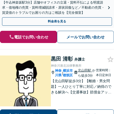
【牛込神楽坂駅3分】店舗やオフィスの立退・賃料不払による明渡請
求・借地権の売買・賃料増減額請求・原状回復など／不動産の売買・
賃貸借のトラブルでお困りの方はご相談を【完全個室】
料金表を見る
電話でお問い合わせ
メールでお問い合わせ
黒田 清彰
弁護士
神奈川港北法律事務所
北山田駅
か
営業時間：
神奈
横浜市
|
川県
都筑区
本日定休日
ら徒歩3分
【北山田駅徒歩3分】【離婚・男女問
題】一人ひとり丁寧に対応／納得ので
きる解決へ【交通事故】賠償金アップ
などに努めます。保険会社との交渉や
手続きはお任せ【借金・債務整理】手
続きはもちろん、再発防止策や今後の