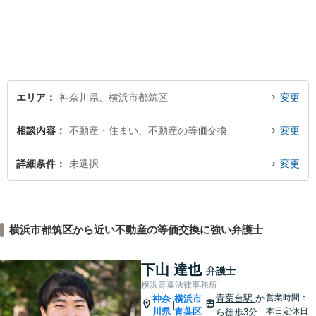
緒に考えさせていただきま
す。【夜間／休日対応可能】
難解な用語は極力用いずに平
易かつ具体的な説明を心がけ
ていますので、まずは一度お
気軽にご相談頂ければと思い
ます。
エリア
神奈川県、横浜市都筑区
変更
相談内容
不動産・住まい、不動産の等価交換
変更
詳細条件
未選択
変更
横浜市都筑区から近い不動産の等価交換に強い弁護士
下山 達也
弁護士
横浜青葉法律事務所
青葉台駅
か
営業時間：
神奈
横浜市
|
川県
青葉区
本日定休日
ら徒歩3分