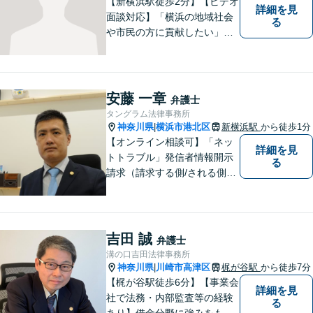
【新横浜駅徒歩2分】【ビデオ
詳細を見
面談対応】「横浜の地域社会
る
や市民の方に貢献したい」を
モットーに、すべてのご相談
者様に寄り添います。少しで
もご相談者様の人生のサポー
トができるよう全力を尽くし
安藤 一章
弁護士
ます。事務所一丸となって法
タングラム法律事務所
律トラブルの解決を目指しま
神奈川県
横浜市港北区
新横浜駅
から徒歩1分
|
す。
【オンライン相談可】「ネッ
詳細を見
トトラブル」発信者情報開示
る
請求（請求する側/される側）
や削除請求の豊富な解決事例
あり、「遺言・相続」先々を
見据えた的確なアドバイスに
より最善の解決へ導きます。
吉田 誠
弁護士
遠方で来所困難な方もお気軽
溝の口吉田法律事務所
にご相談ください。
神奈川県
川崎市高津区
梶が谷駅
から徒歩7分
|
【梶が谷駅徒歩6分】【事業会
詳細を見
社で法務・内部監査等の経験
る
あり】借金分野に強みをも