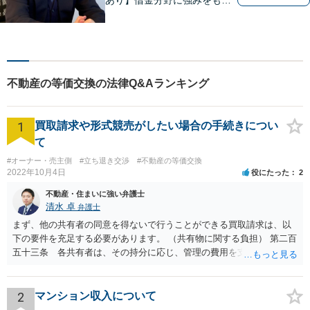
ち、幅広い分野に対応する弁
護士。敷居の低い法律事務所
を目指し、相談しやすい環境
作りに尽力しています。【初
回無料相談】【東京・神奈川
不動産の等価交換の法律Q&Aランキング
エリア】
1
買取請求や形式競売がしたい場合の手続きについ
て
#オーナー・売主側
#立ち退き交渉
#不動産の等価交換
2022年10月4日
役にたった
2
不動産・住まいに強い弁護士
清水 卓
弁護士
まず、他の共有者の同意を得ないで行うことができる買取請求は、以
下の要件を充足する必要があります。 （共有物に関する負担） 第二百
五十三条 各共有者は、その持分に応じ、管理の費用を支払い、その
他共有物に関する負担を負う。 ２ 共有者が一年以内に前項の義務を
履行しないときは、他の共有者は、相当の償金を支払ってその者の持
分を取得することができる。 次に、共有物分割請求訴訟を提起した
2
マンション収入について
場合、他の共有者と和解ができれば、その和解内容に基づき解決とな