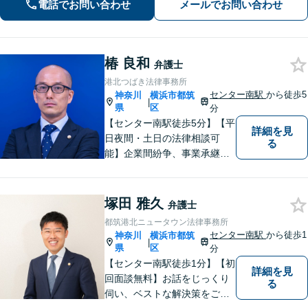
生活のフォローも行います。
電話でお問い合わせ
メールでお問い合わせ
椿 良和
弁護士
港北つばき法律事務所
センター南駅
から徒歩5
神奈川
横浜市都筑
|
県
区
分
【センター南駅徒歩5分】【平
詳細を見
日夜間・土日の法律相談可
る
能】企業間紛争、事業承継・
後継者問題その他の企業法務
から、インターネットによる
中傷・プライバシー・著作権
塚田 雅久
弁護士
被害、いじめ、離婚・相続、
都筑港北ニュータウン法律事務所
不動産に関わる紛争その他の
センター南駅
から徒歩1
神奈川
横浜市都筑
|
個人法務まで幅広い分野の対
県
区
分
応が可能です。
【センター南駅徒歩1分】【初
詳細を見
回面談無料】お話をじっくり
る
伺い、ベストな解決策をご一