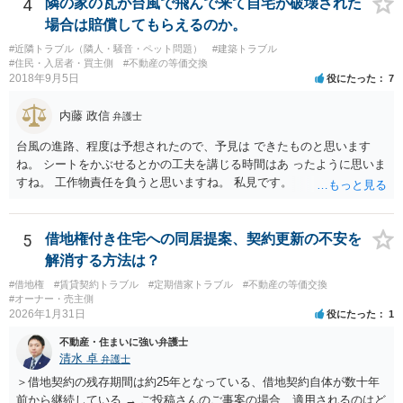
4
隣の家の瓦が台風で飛んで来て自宅が破壊された
場合は賠償してもらえるのか。
#近隣トラブル（隣人・騒音・ペット問題）
#建築トラブル
#住民・入居者・買主側
#不動産の等価交換
2018年9月5日
役にたった
7
内藤 政信
弁護士
台風の進路、程度は予想されたので、予見は できたものと思います
ね。 シートをかぶせるとかの工夫を講じる時間はあ ったように思いま
すね。 工作物責任を負うと思いますね。 私見です。
5
借地権付き住宅への同居提案、契約更新の不安を
解消する方法は？
#借地権
#賃貸契約トラブル
#定期借家トラブル
#不動産の等価交換
#オーナー・売主側
2026年1月31日
役にたった
1
不動産・住まいに強い弁護士
清水 卓
弁護士
＞借地契約の残存期間は約25年となっている、借地契約自体が数十年
前から継続している → ご投稿さんのご事案の場合、適用されるのはど