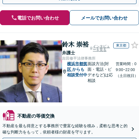
電話でお問い合わせ
メールでお問い合わせ
鈴木 崇裕
東京都
インタビュ
ーを見る
弁護士
吉田修平法律事務所
横浜市都筑
面談方法(対
営業時間：0
区
からも
面・電話・ビ
9:00~22:00
相談受付中
デオなど)は応
（土日祝日）
相談
不動産の等価交換
不動産を最も得意とする事務所で豊富な経験を積み，柔軟な思考と的
確な判断力をもって，依頼者様の財産を守ります。