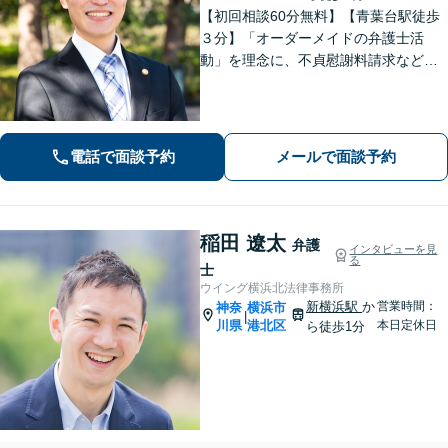
【初回相談60分無料】【青葉台駅徒歩
３分】「オーダーメイドの弁護士活
動」を理念に、不貞慰謝料請求などの
離婚問題をはじめ、私生活で生じるさ
まざまな悩みに寄り添います！一人ひ
とりに最適な解決策をご提案。借金・
債務整理は何度でも相談無料【夜間・
電話で面談予約
メールで面談予約
土日相談可】
稲田 遼太
弁護
インタビューを見
る
士
ウイング横浜北法律事務所
新横浜駅
か
営業時間：
神奈
横浜市
|
川県
港北区
本日定休日
ら徒歩1分