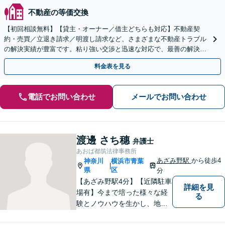
不動産の等価交換
【初回相談無料】【貸主・オーナー／借主どちらも対応】不動産契
約・売買／立退き請求／明渡し請求など、さまざまな不動産トラブル
の解決実績が豊富です。粘り強い交渉と迅速な対応で、最善の解決を
目指します【新横浜駅1分】【Web・電話相談可】
料金表を見る
電話でお問い合わせ
メールでお問い合わせ
渡邊 さち穗
弁護士
あおば都筑法律事務所
あざみ野駅
から徒歩4
神奈川
横浜市青葉
|
県
区
分
【あざみ野駅4分】【近隣駐車
詳細を見
場有】今まで培った様々な経
る
験とノウハウを生かし、地域
のお客様に寄り添い、実現可