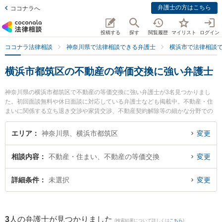
弁護士の方はこちら
ココナラへ
投稿する
探す
閲覧履歴
マイリスト
ログイン
ココナラ法律相談
神奈川県で法律相談できる弁護士
横浜市で法律相談
横浜市都筑区の不動産の等価交換に強い弁護士
神奈川県の横浜市都筑区で不動産の等価交換に強い弁護士が3名見つかりまし
た。初回面談無料や休日面談に対応している弁護士なども掲載中。不動産・住
まいに関係する立ち退き交渉や家賃交渉、不動産契約解除等の細かな分野での
絞り込み検索もでき便利です。特に神奈川港北法律事務所の黒田 清彰弁護士や
港北つばき法律事務所の椿 良和弁護士、都筑港北ニュータウン法律事務所の塚
エリア
神奈川県、横浜市都筑区
変更
田 雅久弁護士のプロフィール情報や弁護士費用、強みなどが注目されていま
す。『横浜市都筑区で土日や夜間に発生した不動産の等価交換のトラブルを今
相談内容
不動産・住まい、不動産の等価交換
変更
すぐに弁護士に相談したい』『不動産の等価交換のトラブル解決の実績豊富な
近くの弁護士を検索したい』『初回相談無料で不動産の等価交換を法律相談で
きる横浜市都筑区内の弁護士に相談予約したい』などでお困りの相談者さんに
詳細条件
未選択
変更
おすすめです。
3
人の弁護士が見つかりました
(検索結果について詳しくは
こちら
)