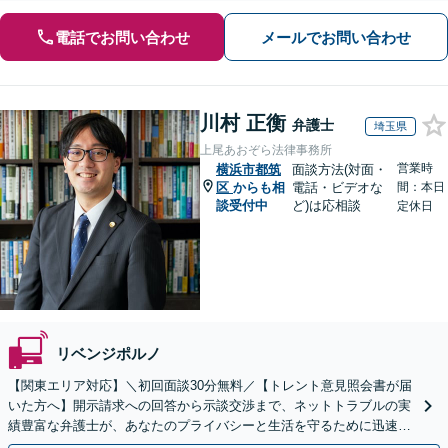
電話でお問い合わせ
メールでお問い合わせ
川村 正衡
弁護士
埼玉県
上尾あおぞら法律事務所
営業時
横浜市都筑
面談方法(対面・
区
からも相
電話・ビデオな
間：本日
談受付中
ど)は応相談
定休日
リベンジポルノ
【関東エリア対応】＼初回面談30分無料／【トレント意見照会書が届
いた方へ】開示請求への回答から示談交渉まで、ネットトラブルの実
績豊富な弁護士が、あなたのプライバシーと生活を守るために迅速に
対応します【セミナー実績多数】【休日・夜間相談OK】