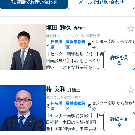
生活のフォローも行います。
電話でお問い合わせ
メールでお問い合わせ
塚田 雅久
弁護士
都筑港北ニュータウン法律事務所
センター南駅
から徒歩1
神奈川
横浜市都筑
|
県
区
分
【センター南駅徒歩1分】【初
詳細を見
回面談無料】お話をじっくり
る
伺い、ベストな解決策をご一
緒に考えさせていただきま
す。【夜間／休日対応可能】
難解な用語は極力用いずに平
椿 良和
弁護士
易かつ具体的な説明を心がけ
港北つばき法律事務所
ていますので、まずは一度お
センター南駅
から徒歩5
神奈川
横浜市都筑
|
気軽にご相談頂ければと思い
県
区
分
ます。
【センター南駅徒歩5分】【平
詳細を見
日夜間・土日の法律相談可
る
能】企業間紛争、事業承継・