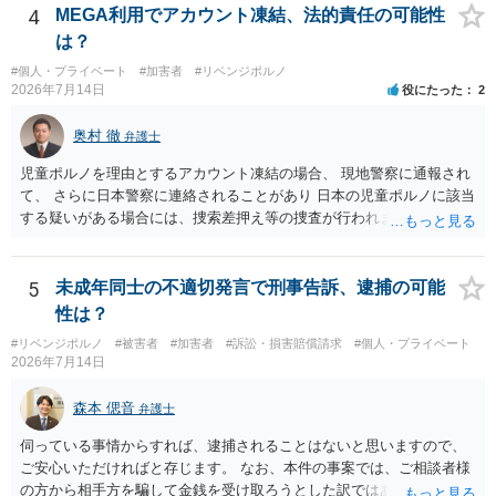
4
MEGA利用でアカウント凍結、法的責任の可能性
は？
#個人・プライベート
#加害者
#リベンジポルノ
2026年7月14日
役にたった
2
奥村 徹
弁護士
児童ポルノを理由とするアカウント凍結の場合、 現地警察に通報され
て、 さらに日本警察に連絡されることがあり 日本の児童ポルノに該当
する疑いがある場合には、捜索差押え等の捜査が行われます。 実際に
捜索された人もいますので、 対応については、弁護士に直接相談して
ください。
5
未成年同士の不適切発言で刑事告訴、逮捕の可能
性は？
#リベンジポルノ
#被害者
#加害者
#訴訟・損害賠償請求
#個人・プライベート
2026年7月14日
森本 偲音
弁護士
伺っている事情からすれば、逮捕されることはないと思いますので、
ご安心いただければと存じます。 なお、本件の事案では、ご相談者様
の方から相手方を騙して金銭を受け取ろうとした訳ではありませんの