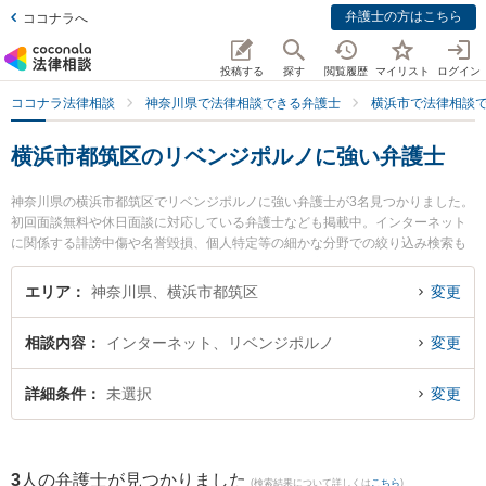
弁護士の方はこちら
ココナラへ
投稿する
探す
閲覧履歴
マイリスト
ログイン
ココナラ法律相談
神奈川県で法律相談できる弁護士
横浜市で法律相談
横浜市都筑区のリベンジポルノに強い弁護士
神奈川県の横浜市都筑区でリベンジポルノに強い弁護士が3名見つかりました。
初回面談無料や休日面談に対応している弁護士なども掲載中。インターネット
に関係する誹謗中傷や名誉毀損、個人特定等の細かな分野での絞り込み検索も
でき便利です。特に神奈川港北法律事務所の黒田 清彰弁護士や都筑港北ニュー
タウン法律事務所の塚田 雅久弁護士、港北つばき法律事務所の椿 良和弁護士の
エリア
神奈川県、横浜市都筑区
変更
プロフィール情報や弁護士費用、強みなどが注目されています。『横浜市都筑
区で土日や夜間に発生したリベンジポルノのトラブルを今すぐに弁護士に相談
相談内容
インターネット、リベンジポルノ
変更
したい』『リベンジポルノのトラブル解決の実績豊富な近くの弁護士を検索し
たい』『初回相談無料でリベンジポルノを法律相談できる横浜市都筑区内の弁
護士に相談予約したい』などでお困りの相談者さんにおすすめです。
詳細条件
未選択
変更
3
人の弁護士が見つかりました
(検索結果について詳しくは
こちら
)