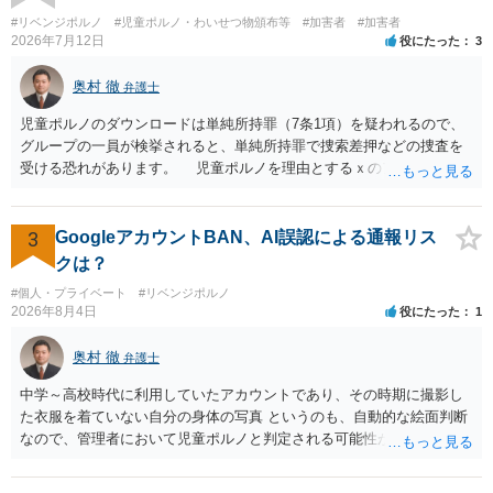
#リベンジポルノ
#児童ポルノ・わいせつ物頒布等
#加害者
#加害者
2026年7月12日
役にたった
3
奥村 徹
弁護士
児童ポルノのダウンロードは単純所持罪（7条1項）を疑われるので、
グループの一員が検挙されると、単純所持罪で捜索差押などの捜査を
受ける恐れがあります。 児童ポルノを理由とするｘのアカウント凍
結は日本警察に通報されることがあって（確率はわかりませんが実例
は珍しくない）、これも捜索差押を受けるおそれがあります
3
GoogleアカウントBAN、AI誤認による通報リス
クは？
#個人・プライベート
#リベンジポルノ
2026年8月4日
役にたった
1
奥村 徹
弁護士
中学～高校時代に利用していたアカウントであり、その時期に撮影し
た衣服を着ていない自分の身体の写真 というのも、自動的な絵面判断
なので、管理者において児童ポルノと判定される可能性があります。
日本警察に連絡される可能性はあるでしょう。