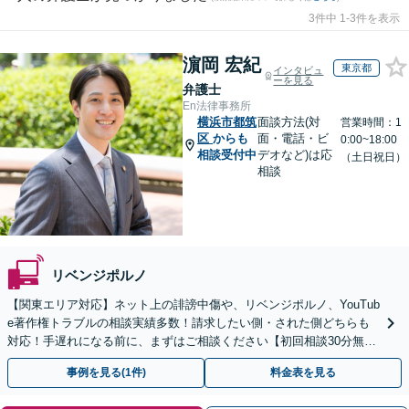
3件中 1-3件を表示
濵岡 宏紀
東京都
インタビュ
ーを見る
弁護士
En法律事務所
横浜市都筑
面談方法(対
営業時間：1
区
からも
面・電話・ビ
0:00~18:00
相談受付中
デオなど)は応
（土日祝日）
相談
リベンジポルノ
【関東エリア対応】ネット上の誹謗中傷や、リベンジポルノ、YouTub
e著作権トラブルの相談実績多数！請求したい側・された側どちらも
対応！手遅れになる前に、まずはご相談ください【初回相談30分無
料】【オンライン対応可】【夜間休日相談可】
事例を見る(1件)
料金表を見る