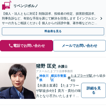
リベンジポルノ
【個人・法人ともに対応】削除請求、投稿者の特定、損害賠償請求、
刑事告訴など、有効な手段を講じて解決を目指します【インフルエン
サーの方もご相談ください】個人からの誹謗中傷、著作権などのご相
談もお任せください【土日祝日面談可】
料金表を見る
電話でお問い合わせ
メールでお問い合わせ
猪野 匡史
弁護士
アスールたまプラ法律事務所
たまプラーザ駅
から徒歩
神奈川
横浜市青葉
|
県
区
4分
【弁護士直通】【たまプラー
詳細を見
ザ駅徒歩4分】貴方・貴社の味
る
方となり尽力いたします！当
日相談ができる場合もありま