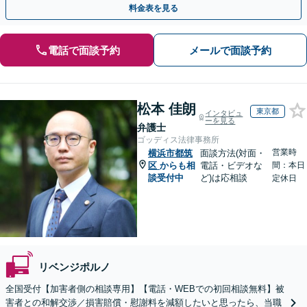
料金表を見る
電話で面談予約
メールで面談予約
松本 佳朗
東京都
インタビュ
ーを見る
弁護士
ゴッディス法律事務所
営業時
横浜市都筑
面談方法(対面・
区
からも相
電話・ビデオな
間：本日
談受付中
ど)は応相談
定休日
リベンジポルノ
全国受付【加害者側の相談専用】【電話・WEBでの初回相談無料】被
害者との和解交渉／損害賠償・慰謝料を減額したいと思ったら、当職