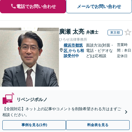
電話でお問い合わせ
メールでお問い合わせ
廣瀬 太亮
弁護士
東京都
ひろせ法律事務所
営業時
横浜市都筑
面談方法(対面・
区
からも相
電話・ビデオな
間：本日
談受付中
ど)は応相談
定休日
リベンジポルノ
【全国対応】ネット上の記事やコメントを削除希望される方はまずご
相談ください。
事例を見る(1件)
料金表を見る