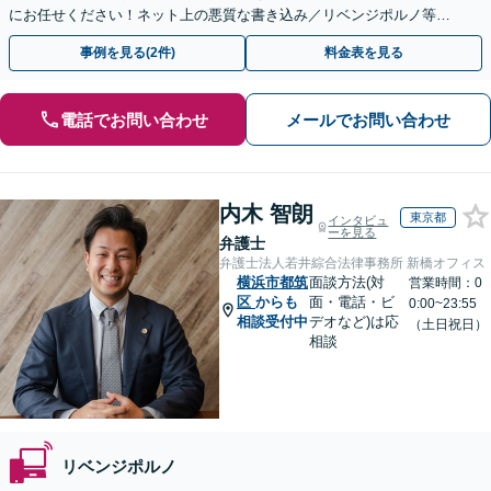
にお任せください！ネット上の悪質な書き込み／リベンジポルノ等、
代表弁護士が最後まで対応【関東エリア以外の相談も可】
事例を見る(2件)
料金表を見る
電話でお問い合わせ
メールでお問い合わせ
内木 智朗
東京都
インタビュ
ーを見る
弁護士
弁護士法人若井綜合法律事務所 新橋オフィス
横浜市都筑
面談方法(対
営業時間：0
区
からも
面・電話・ビ
0:00~23:55
相談受付中
デオなど)は応
（土日祝日）
相談
リベンジポルノ