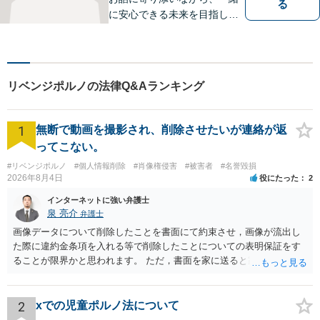
る
に安心できる未来を目指しま
す。法律問題の解決だけでな
く、「その先の未来」も一緒
に考えてサポートいたしま
す。高齢者や障害のある方へ
リベンジポルノの法律Q&Aランキング
のサポートの充実【武蔵溝ノ
口駅5分】【電話・メール・W
EB相談も対応】
1
無断で動画を撮影され、削除させたいが連絡が返
ってこない。
#リベンジポルノ
#個人情報削除
#肖像権侵害
#被害者
#名誉毀損
2026年8月4日
役にたった
2
インターネットに強い弁護士
泉 亮介
弁護士
画像データについて削除したことを書面にて約束させ，画像が流出し
た際に違約金条項を入れる等で削除したことについての表明保証をす
ることが限界かと思われます。 ただ，書面を家に送ると家族に不貞行
為が発覚しご自身が慰謝料請求を受けるリスクがあるため，書面で削
除等を求めることは避けたほうが良いかと思われます。
2
xでの児童ポルノ法について