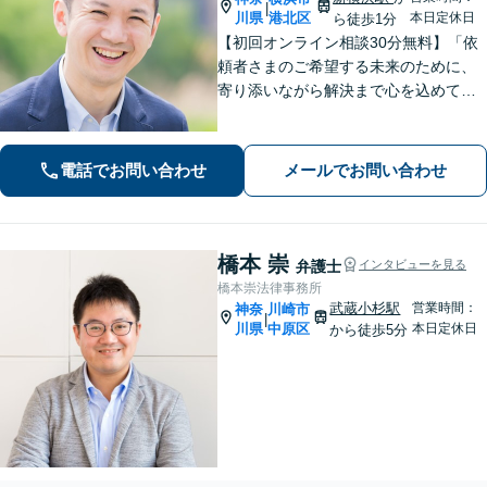
|
川県
港北区
本日定休日
ら徒歩1分
【初回オンライン相談30分無料】「依
頼者さまのご希望する未来のために、
寄り添いながら解決まで心を込めて対
応します」不動産契約や売買、家賃滞
納など不動産トラブル／離婚協議や調
停など離婚問題／相続・遺言も対応
電話でお問い合わせ
メールでお問い合わせ
【新横浜1分】
橋本 崇
弁護士
インタビューを見る
橋本崇法律事務所
武蔵小杉駅
営業時間：
神奈
川崎市
|
川県
中原区
本日定休日
から徒歩5分