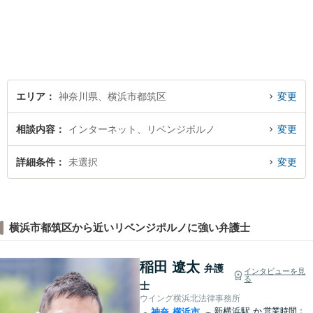
後継者問題その他の企業法務
から、インターネットによる
中傷・プライバシー・著作権
被害、いじめ、離婚・相続、
不動産に関わる紛争その他の
個人法務まで幅広い分野の対
応が可能です。
エリア
神奈川県、横浜市都筑区
変更
相談内容
インターネット、リベンジポルノ
変更
詳細条件
未選択
変更
横浜市都筑区から近いリベンジポルノに強い弁護士
稲田 遼太
弁護
インタビューを見
る
士
ウイング横浜北法律事務所
新横浜駅
か
営業時間：
神奈
横浜市