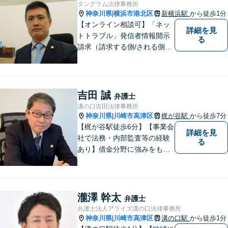
タングラム法律事務所
神奈川県
横浜市港北区
新横浜駅
から徒歩1分
|
【オンライン相談可】「ネッ
詳細を見
トトラブル」発信者情報開示
る
請求（請求する側/される側）
や削除請求の豊富な解決事例
あり、「遺言・相続」先々を
見据えた的確なアドバイスに
より最善の解決へ導きます。
吉田 誠
弁護士
遠方で来所困難な方もお気軽
溝の口吉田法律事務所
にご相談ください。
神奈川県
川崎市高津区
梶が谷駅
から徒歩7分
|
【梶が谷駅徒歩6分】【事業会
詳細を見
社で法務・内部監査等の経験
る
あり】借金分野に強みをも
ち、幅広い分野に対応する弁
護士。敷居の低い法律事務所
を目指し、相談しやすい環境
作りに尽力しています。【初
瀧澤 幹太
弁護士
回無料相談】【東京・神奈川
弁護士法人アライズ溝の口法律事務所
エリア】
神奈川県
川崎市高津区
溝の口駅
から徒歩1分
|