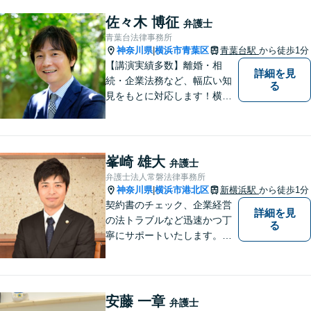
すのでまずはお気軽にご相談
ください。
佐々木 博征
弁護士
青葉台法律事務所
神奈川県
横浜市青葉区
青葉台駅
から徒歩1分
|
【講演実績多数】離婚・相
詳細を見
続・企業法務など、幅広い知
る
見をもとに対応します！横
浜・川崎・町田等からもアク
セスが良い地域密着型の事務
所です【破産管財人経験あ
り】負債総額数億円の倒産申
峯崎 雄大
弁護士
立ての実績あり【完全個室】
弁護士法人常磐法律事務所
【青葉台駅1分】【複数弁護士
神奈川県
横浜市港北区
新横浜駅
から徒歩1分
|
在籍】
契約書のチェック、企業経営
詳細を見
の法トラブルなど迅速かつ丁
る
寧にサポートいたします。ど
んな些細なお悩みでもまずは
ご相談ください！
安藤 一章
弁護士