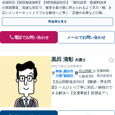
全国対応【初回相談無料】【WEB面談対応】「開示請求・慰謝料請求
の実績豊富」迅速な対応で、被害を最小限に抑えられるよう尽力！幅
広いインターネットトラブルを解決へと導く「店舗や企業などの風評
被害もご相談ください」【休日・夜間相談可】
料金表を見る
電話でお問い合わせ
メールでお問い合わせ
黒田 清彰
弁護士
神奈川港北法律事務所
北山田駅
か
営業時間：
神奈
横浜市
|
川県
都筑区
本日定休日
ら徒歩3分
【北山田駅徒歩3分】【離婚・男女問
題】一人ひとり丁寧に対応／納得ので
きる解決へ【交通事故】賠償金アップ
などに努めます。保険会社との交渉や
手続きはお任せ【借金・債務整理】手
続きはもちろん、再発防止策や今後の