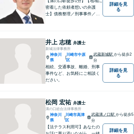
【溝の口駅徒歩1分】【地域に
詳細を見
密着した依頼者想いの弁護
る
士】債務整理／刑事事件／離
婚／相続など、幅広い分野の
問題に精通しています。依頼
者様のお気持ちを大切にした
弁護を進めてまいります。ま
井上 志穂
弁護士
ずはお気軽にご相談くださ
新城法律事務所
い。
武蔵新城駅
から徒歩2
神奈川
川崎市中原
|
県
区
分
相続、交通事故、離婚、刑事
詳細を見
事件など、お気軽にご相談く
る
ださい。
松岡 宏祐
弁護士
溝の口総合法律事務所
武蔵溝ノ口駅
から徒歩5
神奈川
川崎市高津
|
県
区
分
【法テラス利用可】あなたの
詳細を見
お話に寄り添いながら、一緒