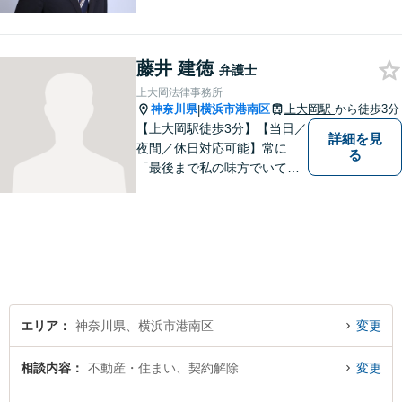
り扱いしております。【掲載
情報の削除交渉】手数料３万
円から承ります。まずはメー
藤井 建徳
ルにて掲載情報のURL等をお
弁護士
送りください。見込み、費用
上大岡法律事務所
等をご案内させていただきま
神奈川県
横浜市港南区
上大岡駅
から徒歩3分
|
す。
【上大岡駅徒歩3分】【当日／
詳細を見
夜間／休日対応可能】常に
る
「最後まで私の味方でいてく
れる」と思っていただけるよ
うな弁護士でいられるように
心がけています。地域密着型
の法律事務所として皆様のお
力になれればと考えておりま
す。
エリア
神奈川県、横浜市港南区
変更
相談内容
不動産・住まい、契約解除
変更