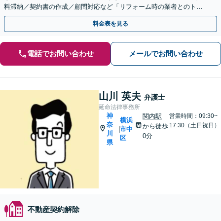
料滞納／契約書の作成／顧問対応など「リフォーム時の業者とのトラ
ブル対応も」【夜間・休日面談可】【電話相談対応】
料金表を見る
電話でお問い合わせ
メールでお問い合わせ
山川 英夫
弁護士
延命法律事務所
神
関内駅
営業時間：09:30~
横浜
奈
17:30（土日祝日）
から徒歩
市中
|
川
0分
区
県
不動産契約解除