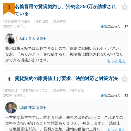
3
名義冒用で賃貸契約し、滞納金250万が請求され
ている
#詐欺被害での債務
#賃料回収
#契約解除
2023年3月7日
役にたった
17
秋山 直人
弁護士
費用は掲示板では回答できないので、個別にお問い合わせください。
なお、「ありがとう」を投稿すると、掲示板に開示されないやり取り
ができる機能があります。
4
賃貸契約の家賃値上げ要求、法的対応と対策方法
#家賃交渉
#賃貸契約トラブル
#契約解除
#賃料回収
2024年9月9日
役にたった
12
田嶋 祥宏
弁護士
一方的な貸主ですね。匿名Ａ弁護士先生の回答のように、これまでの
賃料を支払い続けることで問題ありません。 補足しますと、法律上
（借地借家法32条）、賃料が土地・建物の価格の上昇などの経済事情