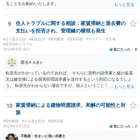
ることをお勧めいたします。
9
住人トラブルに関する相談：家賃滞納と退去費の
支払いを拒否され、管理鍵の横領も発生
#立ち退き交渉
#家賃交渉
#契約解除
#賃料回収
#オーナー・売主側
#賃貸契約トラブル
2024年5月18日
役にたった
8
匿名A
弁護士
転居先がわかっているのであれば、 そちらに賃料の請求書と鍵の返還
又は鍵交換による損害賠償請求書を送付するという対応になるでしょ
う。 転居先がわからない場合ですが、知人ということで、連絡がつく
のであれば、そちらに連絡をしてという形ですが、知人間ということ
で、適切な対応が望めない場合は、債権回収を弁護士に依頼すること
をご検討ください。
10
家賃滞納による建物明渡請求、和解の可能性と対
策
#契約解除
#立ち退き交渉
#賃料回収
2024年5月15日
役にたった
7
不動産・住まいに強い弁護士