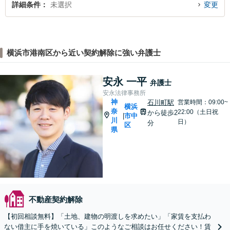
詳細条件
未選択
変更
横浜市港南区から近い契約解除に強い弁護士
安永 一平
弁護士
安永法律事務所
神
石川町駅
営業時間：09:00~
横浜
奈
22:00（土日祝
から徒歩2
市中
|
川
日）
分
区
県
不動産契約解除
【初回相談無料】「土地、建物の明渡しを求めたい」「家賃を支払わ
ない借主に手を焼いている」このようなご相談はお任せください！賃