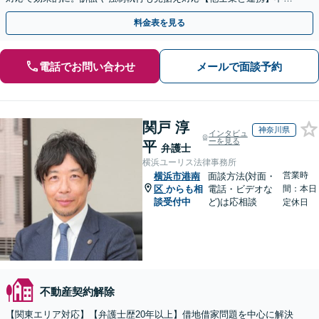
産登記・税関係も対応！十数年前の仮登記抹消請求の実績も◎
料金表を見る
電話でお問い合わせ
メールで面談予約
関戸 淳
神奈川県
インタビュ
ーを見る
平
弁護士
横浜ユーリス法律事務所
営業時
横浜市港南
面談方法(対面・
区
からも相
電話・ビデオな
間：本日
談受付中
ど)は応相談
定休日
不動産契約解除
【関東エリア対応】【弁護士歴20年以上】借地借家問題を中心に解決