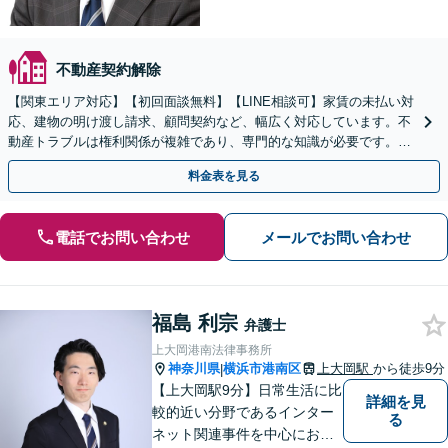
不動産契約解除
【関東エリア対応】【初回面談無料】【LINE相談可】家賃の未払い対
応、建物の明け渡し請求、顧問契約など、幅広く対応しています。不
動産トラブルは権利関係が複雑であり、専門的な知識が必要です。ぜ
ひ弁護士にご相談ください。【休日・夜間面談可】
料金表を見る
電話でお問い合わせ
メールでお問い合わせ
福島 利宗
弁護士
上大岡港南法律事務所
神奈川県
横浜市港南区
上大岡駅
から徒歩9分
|
【上大岡駅9分】日常生活に比
詳細を見
較的近い分野であるインター
る
ネット関連事件を中心にお取