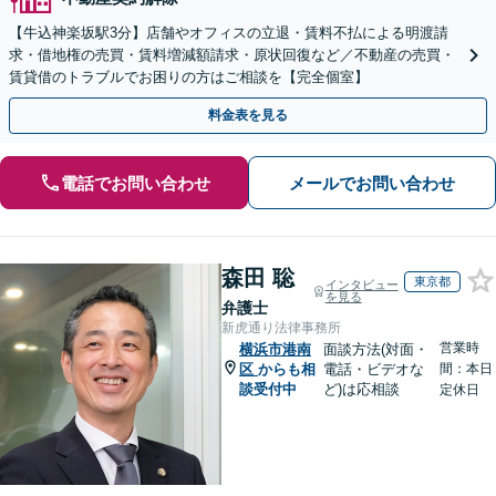
【牛込神楽坂駅3分】店舗やオフィスの立退・賃料不払による明渡請
求・借地権の売買・賃料増減額請求・原状回復など／不動産の売買・
賃貸借のトラブルでお困りの方はご相談を【完全個室】
料金表を見る
電話でお問い合わせ
メールでお問い合わせ
森田 聡
東京都
インタビュー
を見る
弁護士
新虎通り法律事務所
営業時
横浜市港南
面談方法(対面・
区
からも相
電話・ビデオな
間：本日
談受付中
ど)は応相談
定休日