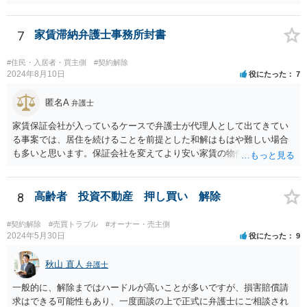
7
家賃滞納弁護士事務所封書
#住民・入居者・買主側
#契約解除
2024年8月10日
役にたった
7
匿名A
弁護士
家賃保証会社が入っているケースで弁護士が代理人として出てきてい
る事案では、居住を続けることを前提とした和解はもはや難しい場合
も多いと思います。保証会社を変えてより安い家賃の物件に転居する
など、方針を考えた方がよいかもしれません。
8
高齢者 投資不動産 押し買い 解除
#契約解除
#売買トラブル
#オーナー・売主側
2024年5月30日
役にたった
9
秋山 直人
弁護士
一般的に、解除まではハードルが高いことが多いですが、損害賠償請
求はできる可能性もあり、一度面談の上で正式に弁護士にご相談され