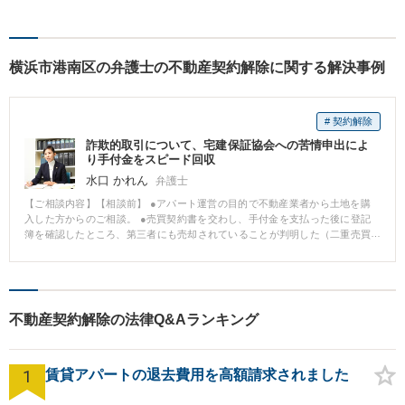
すべき解決策は異なります。
私はご依頼者様ごとに最良の
解決策は何かを一緒に考えて
横浜市港南区の弁護士の不動産契約解除に関する解決事例
まいります。
# 契約解除
詐欺的取引について、宅建保証協会への苦情申出によ
り手付金をスピード回収
水口 かれん
弁護士
【ご相談内容】【相談前】 ●アパート運営の目的で不動産業者から土地を購
入した方からのご相談。 ●売買契約書を交わし、手付金を支払った後に登記
簿を確認したところ、第三者にも売却されていることが判明した（二重売買
のような状態）。 ●依頼者本人が業者に対して手付金の返還を求めても、業
者はのらりくらりで返還に応じないので、弁護士が受任。 【弁護士の対応】
●不動産業者の対応ぶりからして、資金繰りが悪化して、自転車操業になって
いることが懸念された。 ●そこで直ちに宅建保証協会に苦情申し立てをした
（苦情申立てをすると、最終的に宅建保証協会から弁済金を得られる場合が
不動産契約解除の法律Q&Aランキング
ある）。 ●宅建保証協会から業者にも連絡を入れてもらったところ、業者は
慌てて手付金を支払ってきた。 【解決のポイント】 ●宅建保証協会に対して
苦情申し立てをしたことで、結果として、業者から手付金を回収することが
1
できました。 ●詳細は省きますが、業者としては「免許取消」という事態に
賃貸アパートの退去費用を高額請求されました
もなりかねないので、慌てて支払ってくることがあります。 ●業者の資金繰
りが悪化している場合は、通常の交渉・訴訟を行っていると、手遅れになっ