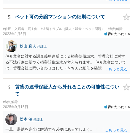
の変動や、近隣の同種建物の賃料と比較して「不相当となったとき」
は、「契約条件にかかわらず」、当事者は賃料の増減を請求できる、
とされています。 「不相当」かどうかは、貸主から、近隣相場の上昇
5
ペット可の分譲マンションの細則について
を示す同種賃貸物件の根拠資料などを提示してもらわないと判断でき
ませんよね。ご相談者様のケースでは、こうした資料が示されていな
#住民・入居者・買主側
#近隣トラブル（隣人・騒音・ペット問題）
#契約解除
いと思われることと、１０％が相当がどうかが分からないので、「不
2023年1月5日
役にたった
6
相当」という判断ができないから賃料増額には応じないという主張が
できます。 なお、賃貸借契約書には「家賃の変更は貸主・借主間の合
秋山 直人
弁護士
意の上で行う」という特約があるとのことですが、最高裁判例（S56.
仲介業者に対する調査義務違反による損害賠償請求、管理会社に対す
4.20）では、このような特約があっても協議を経ない増額請求も有効
る不法行為に基づく損害賠償請求が考えられます。 仲介業者について
とされているため（本当に賃料が不相当であれば特約に拘束されるの
は、管理会社に問い合わせはした（きちんと細則を確認しなかった管
は不合理だからという考え方です。「契約条件にかかわらず」とはそ
理会社が悪い）という反論が予想されます。 ご相談者様と管理会社と
ういう意味です。）、契約違反だから増額には応じないという理論で
の間には直接の契約関係がないので、管理会社からは、ご相談者様に
はなく、上記のとおり、「不相当」かどうかが判断できないから、と
対して義務を負っていないという反論が予想されます。 そのため、両
6
賃貸の連帯保証人から外れることの可能性につい
いう理論になると思います。 そして、法律上、増額協議が整わない場
方に請求してくのが良いのではと思います。 損害の範囲はなかなか難
合、増額を正当とする判決が確定するまでは相当な賃料（※現在の賃
て
しいところですが、リフォーム工事をキャンセルしてキャンセル料が
料）を支払えば足りる、とされています。 もし、貸主が「現在の賃料
#契約解除
発生しているということですので、当該キャンセル料を請求すること
なら受け取らない」などと言った場合は、最寄りの法務局に現在の賃
2025年9月15日
役にたった
6
が考えられます。また、きちんと説明を受けていればそもそも売買契
料を供託してください。賃料を支払わないと契約が解除される可能性
約をしなかったとして、仲介手数料や登記費用も損害であるとして賠
がありますので、注意が必要です。
松本 治
弁護士
償請求することが考えられます。
一旦、滞納を完全に解消する必要はあるでしょう。