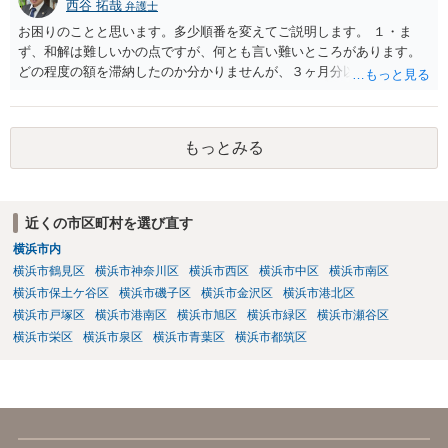
西谷 拓哉
弁護士
お困りのことと思います。多少順番を変えてご説明します。 １・ま
ず、和解は難しいかの点ですが、何とも言い難いところがあります。
どの程度の額を滞納したのか分かりませんが、３ヶ月分以上滞納した
り、これまで繰り返し賃料滞納があったりすると、 信頼関係が破壊さ
れたと評価され、来月払えるからと言って、大家があなたとの賃貸借
契約が解約できることに変わりなくなってしまうからです。 そのよう
もっとみる
な場合、相手が、「もう出て行って欲しい」と考えていれば、引き続
き居住する前提での和解は難しい可能性があります。 ２・弁護士が事
件の見通しをたてるにも、賃料滞納状況で見立てが変わりますし、そ
もそも賃料滞納状況によってはご希望に沿える活動を保障できず、 依
近くの市区町村を選び直す
頼を受けられないかもしれないです。依頼を受けるにしても厳しめの
横浜市内
リスクを踏まえた上でのものとなる可能性があります。 定型的な事件
依頼となるかもわからず、着手金額もなんともいえないと思います。
横浜市鶴見区
横浜市神奈川区
横浜市西区
横浜市中区
横浜市南区
複数事務所にあたり、着手金額を確認されるとよいと思います。 ３・
横浜市保土ケ谷区
横浜市磯子区
横浜市金沢区
横浜市港北区
弁護士が依頼を受ければ代わりに裁判所とのやりとりを行うことが可
横浜市戸塚区
横浜市港南区
横浜市旭区
横浜市緑区
横浜市瀬谷区
能です。双方に弁護士がついていればウェブ会議で裁判を実施する場
横浜市栄区
横浜市泉区
横浜市青葉区
横浜市都筑区
合もあるでしょう。 ただし、ご本人さんも同行してもらう必要が和解
協議の場合だとあると思います。