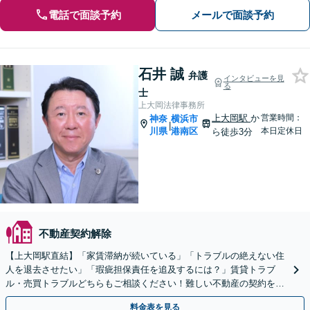
電話で面談予約
メールで面談予約
石井 誠
弁護
インタビューを見
る
士
上大岡法律事務所
上大岡駅
か
営業時間：
神奈
横浜市
|
川県
港南区
本日定休日
ら徒歩3分
不動産契約解除
【上大岡駅直結】「家賃滞納が続いている」「トラブルの絶えない住
人を退去させたい」「瑕疵担保責任を追及するには？」賃貸トラブ
ル・売買トラブルどちらもご相談ください！難しい不動産の契約をわ
かりやすく説明します【休日夜間相談可】【ビデオ面談対応】
料金表を見る