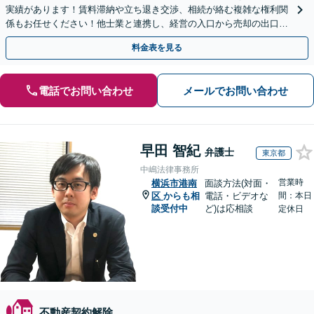
実績があります！賃料滞納や立ち退き交渉、相続が絡む複雑な権利関
係もお任せください！他士業と連携し、経営の入口から売却の出口ま
で一貫サポート【夜間や休日相談も対応可能】
料金表を見る
電話でお問い合わせ
メールでお問い合わせ
早田 智紀
弁護士
東京都
中嶋法律事務所
営業時
横浜市港南
面談方法(対面・
区
からも相
電話・ビデオな
間：本日
談受付中
ど)は応相談
定休日
不動産契約解除