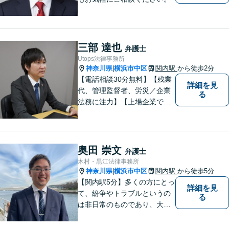
三部 達也
弁護士
Utops法律事務所
神奈川県
横浜市中区
関内駅
から徒歩2分
|
【電話相談30分無料】【残業
詳細を見
代、管理監督者、労災／企業
る
法務に注力】【上場企業で社
内弁護士を経験】経済産業省
へ出向していた弁護士を含む3
名の協力体制で多角的にサポ
ート！メーカー・建築・教育
奥田 崇文
弁護士
など幅広い業種への対応実績
木村・黒江法律事務所
あり！
神奈川県
横浜市中区
関内駅
から徒歩5分
|
【関内駅5分】多くの方にとっ
詳細を見
て、紛争やトラブルというの
る
は非日常のものであり、大き
な負担かと思います。 トラブ
ルによって、その原因や目指