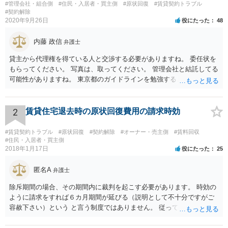
#管理会社・組合側
#住民・入居者・買主側
#原状回復
#賃貸契約トラブル
て回収できなくなる場合もあります。 ●宅建保証協会の弁済は、苦情申立て
#契約解除
の受付順によって優先順位が決まるので、速やかに対応することが重要で
2020年9月26日
役にたった
48
す。
内藤 政信
弁護士
貸主から代理権を得ている人と交渉する必要がありますね。 委任状を
もらってください。 写真は、取ってください。 管理会社と結託してる
可能性がありますね。 東京都のガイドラインを勉強するといいでしょ
う。 払わずに、調停を申し立てるといいでしょう。
2
賃貸住宅退去時の原状回復費用の請求時効
#賃貸契約トラブル
#原状回復
#契約解除
#オーナー・売主側
#賃料回収
#住民・入居者・買主側
2018年1月17日
役にたった
25
匿名A
弁護士
除斥期間の場合、その期間内に裁判を起こす必要があります。 時効の
ように請求をすれば６カ月期間が延びる（説明として不十分ですがご
容赦下さい）という と言う制度ではありません。 従って、理論上は１
年経過していますので、既に支払義務はありません。