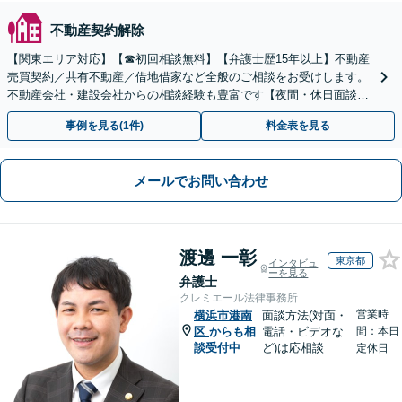
不動産契約解除
【関東エリア対応】【☎︎初回相談無料】【弁護士歴15年以上】不動産
売買契約／共有不動産／借地借家など全般のご相談をお受けします。
不動産会社・建設会社からの相談経験も豊富です【夜間・休日面談】
【電話／Zoom相談可】
事例を見る(1件)
料金表を見る
メールでお問い合わせ
渡邊 一彰
東京都
インタビュ
ーを見る
弁護士
クレミエール法律事務所
営業時
横浜市港南
面談方法(対面・
区
からも相
電話・ビデオな
間：本日
談受付中
ど)は応相談
定休日