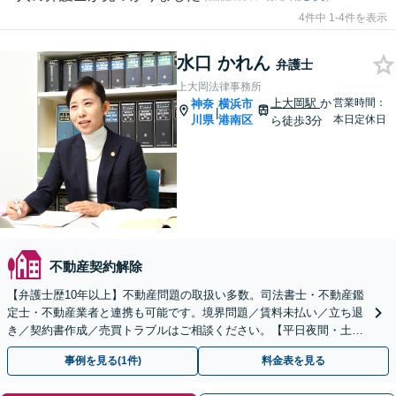
4件中 1-4件を表示
水口 かれん
弁護士
上大岡法律事務所
上大岡駅
か
営業時間：
神奈
横浜市
|
川県
港南区
本日定休日
ら徒歩3分
不動産契約解除
【弁護士歴10年以上】不動産問題の取扱い多数。司法書士・不動産鑑
定士・不動産業者と連携も可能です。境界問題／賃料未払い／立ち退
き／契約書作成／売買トラブルはご相談ください。【平日夜間・土日
祝相談可】【上大岡駅直結】
事例を見る(1件)
料金表を見る