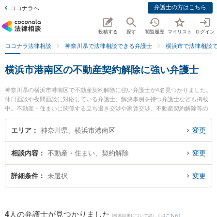
弁護士の方はこちら
ココナラへ
投稿する
探す
閲覧履歴
マイリスト
ログイン
ココナラ法律相談
神奈川県で法律相談できる弁護士
横浜市で法律相談
横浜市港南区の不動産契約解除に強い弁護士
神奈川県の横浜市港南区で不動産契約解除に強い弁護士が4名見つかりました。
休日面談や夜間面談に対応している弁護士、解決事例を持つ弁護士なども掲載
中。不動産・住まいに関係する立ち退き交渉や家賃交渉、不動産契約解除等の
細かな分野での絞り込み検索もでき便利です。特に上大岡法律事務所の水口 か
れん弁護士や上大岡法律事務所の石井 誠弁護士、上大岡港南法律事務所の福島
エリア
神奈川県、横浜市港南区
変更
利宗弁護士のプロフィール情報や弁護士費用、強みなどが注目されています。
『横浜市港南区で土日や夜間に発生した不動産契約解除のトラブルを今すぐに
相談内容
不動産・住まい、契約解除
変更
弁護士に相談したい』『不動産契約解除のトラブル解決の実績豊富な近くの弁
護士を検索したい』『初回相談無料で不動産契約解除を法律相談できる横浜市
港南区内の弁護士に相談予約したい』などでお困りの相談者さんにおすすめで
詳細条件
未選択
変更
す。
4
人の弁護士が見つかりました
(検索結果について詳しくは
こちら
)