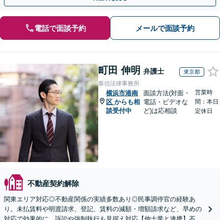
電話で面談予約
メールで面談予約
町田 伸明
弁護士
東京都
泰信法律事務所
営業時
横浜市港南
面談方法(対面・
区
からも相
電話・ビデオな
間：本日
談受付中
ど)は応相談
定休日
不動産契約解除
関東エリア対応◎不動産関係の実績多数あり◎民事調停官の経験あ
り。未払賃料や明渡請求、登記、賃料の減額・増額請求など、早めの
対応で効果的に。訴訟や強制執行も見据え対応【他士業と連携】不動