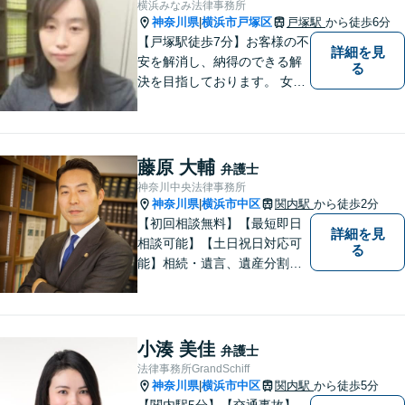
横浜みなみ法律事務所
ください。
神奈川県
横浜市戸塚区
戸塚駅
から徒歩6分
|
【戸塚駅徒歩7分】お客様の不
詳細を見
安を解消し、納得のできる解
る
決を目指しております。 女性
弁護士ならではの強みを活か
し、相談しやすい環境づくり
に努めています。取扱業務
は、離婚/相続/不動産・建築/
藤原 大輔
弁護士
交通事故/消費者被害等です。
神奈川中央法律事務所
お気軽にご相談ください。
神奈川県
横浜市中区
関内駅
から徒歩2分
|
【初回相談無料】【最短即日
詳細を見
相談可能】【土日祝日対応可
る
能】相続・遺言、遺産分割、
遺留分のご相談、離婚・男女
問題、不動産に関するご相談
等、お気軽にご連絡くださ
い。損のない、適切な、早期
小湊 美佳
弁護士
解決方法をご提案し、事件解
法律事務所GrandSchiff
決のため尽力いたします。
神奈川県
横浜市中区
関内駅
から徒歩5分
|
【関内駅5分】【交通事故】