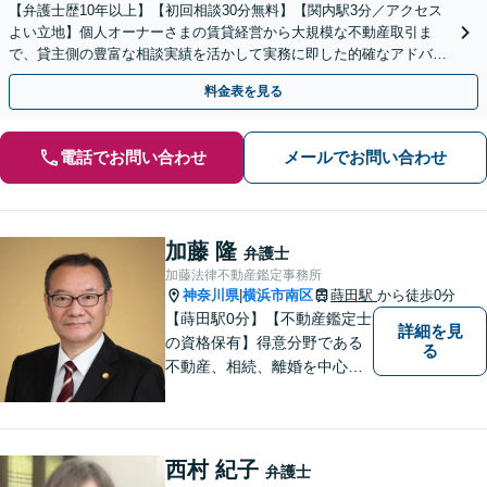
【弁護士歴10年以上】【初回相談30分無料】【関内駅3分／アクセス
よい立地】個人オーナーさまの賃貸経営から大規模な不動産取引ま
で、貸主側の豊富な相談実績を活かして実務に即した的確なアドバイ
スを提供「地域密着／他業種と連携」【WEB面談対応】
料金表を見る
電話でお問い合わせ
メールでお問い合わせ
加藤 隆
弁護士
加藤法律不動産鑑定事務所
神奈川県
横浜市南区
蒔田駅
から徒歩0分
|
【蒔田駅0分】【不動産鑑定士
詳細を見
の資格保有】得意分野である
る
不動産、相続、離婚を中心に
様々な分野の業務を行なって
おります。 今まで培ってきた
経験も活かして、依頼者に寄
り添った弁護活動を目指しま
西村 紀子
弁護士
す。 お困りの方はぜひご相談