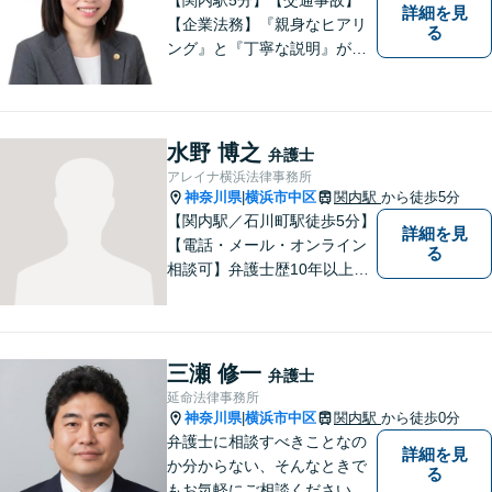
詳細を見
【企業法務】『親身なヒアリ
る
ング』と『丁寧な説明』がモ
ットーです。アフターケアと
予防策を含めた「トータルサ
ポート」をお届けします！依
頼者様が安心して将来を過ご
水野 博之
弁護士
せるようになるための支援を
アレイナ横浜法律事務所
いたします。
神奈川県
横浜市中区
関内駅
から徒歩5分
|
【関内駅／石川町駅徒歩5分】
詳細を見
【電話・メール・オンライン
る
相談可】弁護士歴10年以上！
離婚分野に精通する弁護士。
神奈川県密着の事務所で、地
域の方のお困りごとを解決し
てまいります。まずはお気軽
三瀬 修一
弁護士
にご相談を！【法テラス対応
延命法律事務所
可】
神奈川県
横浜市中区
関内駅
から徒歩0分
|
弁護士に相談すべきことなの
詳細を見
か分からない、そんなときで
る
もお気軽にご相談ください。