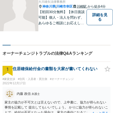
大川雄矢法律事務所
神奈川県
川崎市幸区
川崎駅
から徒歩4分
|
【初回30分無料】【休日面談
詳細を見
可能】個人・法人を問わず、
る
あらゆるご相談にお応えしま
す。持ち前の明るさと元気の
良さで、ひとつひとつの案件
に対して誠実に対応いたしま
すので、まずはご相談くださ
い。。【JR京浜東北線「川崎
オーナーチェンジトラブルの法律Q&Aランキング
駅」⻄⼝3分】
1
住居確保給付金の書類を大家が書いてくれない
#家賃交渉
#住民・入居者・買主側
#オーナーチェンジ
2022年12月17日
内藤 政信
弁護士
家主の協力が不可欠とは言えないので、上申書に、協力が得られない
事情を記載して 提出してもいいでしょう。 かりに協力が得られないこ
とで、給付が不可となった場合は、家主の責任になるでしょう。