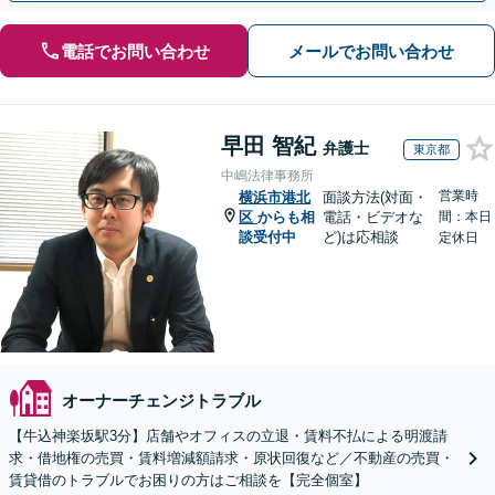
電話でお問い合わせ
メールでお問い合わせ
早田 智紀
弁護士
東京都
中嶋法律事務所
営業時
横浜市港北
面談方法(対面・
区
からも相
電話・ビデオな
間：本日
談受付中
ど)は応相談
定休日
オーナーチェンジトラブル
【牛込神楽坂駅3分】店舗やオフィスの立退・賃料不払による明渡請
求・借地権の売買・賃料増減額請求・原状回復など／不動産の売買・
賃貸借のトラブルでお困りの方はご相談を【完全個室】