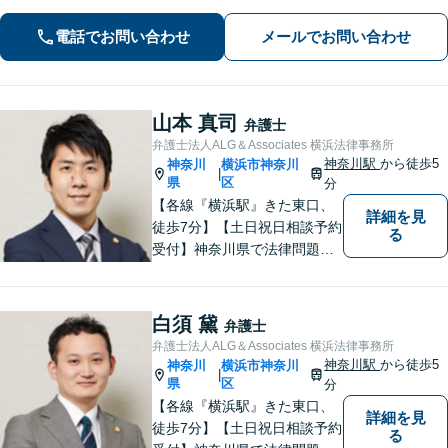
対応。豊富な経験から得た徹底的なリ
サーチ力と多角的なアプローチで、ス
電話でお問い合わせ
メールでお問い合わせ
ピーディな解決を目指します！【電話
相談・WEB面談可】
山本 真司
弁護士
弁護士法人ALG＆Associates 横浜法律事務所
神奈川駅
から徒歩5
神奈川
横浜市神奈川
|
県
区
分
【各線『横浜駅』きた東口、
詳細を見
徒歩7分】【土日祝日相談予約
る
受付】神奈川県で法律問題で
お困りの方、豊富な実績と専
門性を持つ弁護士が、ともに
解決を目指します。どうぞお
白須 黛
弁護士
気軽にご相談ください。
弁護士法人ALG＆Associates 横浜法律事務所
神奈川駅
から徒歩5
神奈川
横浜市神奈川
|
県
区
分
【各線『横浜駅』きた東口、
詳細を見
徒歩7分】【土日祝日相談予約
る