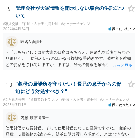
聞かせください。
湯管は壁体内に埋設されており、購入時の目視確認が困難でした。こ
9
管理会社が大家情報を開示しない場合の供託につ
のような隠れた部分の損傷は、契約不適合責任の対象となり得るでし
いて
ょうか？ なりえます。 壁体内に埋設されているなど、購入時の通常の
注意では発見できない「隠れた」部分の損傷も、契約不適合責任の対
#家賃交渉
#住民・入居者・買主側
#オーナーチェンジ
2024年4月24日
役にたった
2
象となり得ます。「瑕疵」とは、目的物が通常有すべき品質・性能を
欠いている状態を指すため、その損傷が目視で確認できるか否かは、
匿名A
瑕疵の成否を直接左右するものではありません。
弁護士
・「こちらとしては新大家の口座はもちろん、連絡先や氏名すらわか
りません。」 供託というのはかなり複雑な手続きです。債権者不確知
とのお話をされていますが、まずは、登記の情報を確認なさってくだ
さい。所有者変更により、氏名や住所が記載されますので。
10
"叔母の居場所を守りたい！長兄の息子からの脅
迫にどう対処すべき？"
#立ち退き交渉
#賃貸契約トラブル
#住民・入居者・買主側
#オーナーチェンジ
2023年7月4日
役にたった
2
内藤 政信
弁護士
使用貸借から賃貸借、そして使用貸借になった経緯ですかね。 従前の
経緯、扶養義務の2点から、法的に明け渡しを求めることは できない