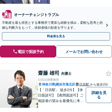
オーナーチェンジトラブル
不動産を最も得意とする事務所で豊富な経験を積み，柔軟な思考と的
確な判断力をもって，依頼者様の財産を守ります。
料金表を見る
電話で面談予約
メールでお問い合わせ
齋藤 雄司
弁護士
日吉法律事務所
神奈川県
横浜市港北区
日吉駅
から徒歩2分
|
【「日吉駅」 徒歩2分】【休
詳細を見
日面談可】【夜間面談可】ご
る
相談者の望みを最優先に考
え、解決策のメリットやデメ
リットを丁寧に説明し、費用