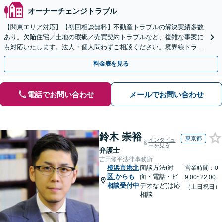
オーナーチェンジトラブル
【関東エリア対応】【初回相談無料】不動産トラブルの解決実績多数
あり。欠陥住宅／土地の瑕疵／売買契約トラブルなど、複雑な事案に
も対応いたします。法人・個人問わずご相談ください。境界線トラブ
ルも多くの対応実績あり。【電話相談・Web面談可】
料金表を見る
電話でお問い合わせ
メールでお問い合わせ
鈴木 崇裕
東京都
インタビュ
ーを見る
弁護士
吉田修平法律事務所
横浜市港北
面談方法(対
営業時間：0
区
からも
面・電話・ビ
9:00~22:00
相談受付中
デオなど)は応
（土日祝日）
相談