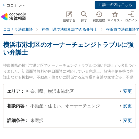
弁護士の方はこちら
ココナラへ
投稿する
探す
閲覧履歴
マイリスト
ログイン
ココナラ法律相談
神奈川県で法律相談できる弁護士
横浜市で法律相談
横浜市港北区のオーナーチェンジトラブルに強
い弁護士
神奈川県の横浜市港北区でオーナーチェンジトラブルに強い弁護士が5名見つか
りました。初回面談無料や休日面談に対応している弁護士、解決事例を持つ弁
護士なども掲載中。不動産・住まいに関係する立ち退き交渉や家賃交渉、不動
産契約解除等の細かな分野での絞り込み検索もでき便利です。特にウイング横
浜北法律事務所の稲田 遼太弁護士や日吉法律事務所の齋藤 雄司弁護士、弁護士
エリア
神奈川県、横浜市港北区
変更
法人常磐法律事務所の峯崎 雄大弁護士のプロフィール情報や弁護士費用、強み
などが注目されています。『横浜市港北区で土日や夜間に発生したオーナーチ
相談内容
不動産・住まい、オーナーチェンジ
変更
ェンジトラブルのトラブルを今すぐに弁護士に相談したい』『オーナーチェン
ジトラブルのトラブル解決の実績豊富な近くの弁護士を検索したい』『初回相
談無料でオーナーチェンジトラブルを法律相談できる横浜市港北区内の弁護士
詳細条件
未選択
変更
に相談予約したい』などでお困りの相談者さんにおすすめです。