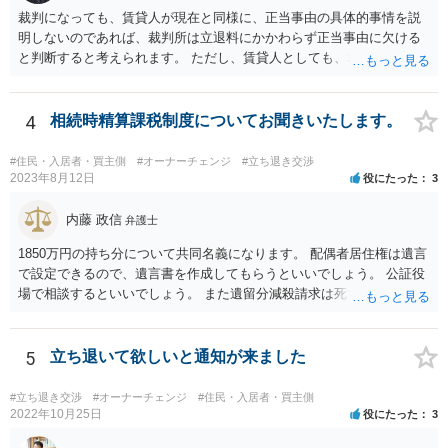
裁判になっても、賃貸人が現在と同様に、正当事由の具体的事情を説
明しないのであれば、裁判所は立退料にかかわらず正当事由に欠ける
と判断すると考えられます。 ただし、賃貸人としても、裁判を始める
のであれば、耐震診断をする、補強工事の見積を取る、再開発の説明
資料を作成する、などの準備をするのが通常です。 その場合には、一
応の正当事由があるので立退料と引き換えに明渡請求が認められるこ
4
相続時精算課税制度についてお聞きいたします。
ともありますし、それでも一応の正当事由もないとして立退料にかか
わらず正当事由に欠けるとして明渡請求が認められないこともありま
#住民・入居者・買主側
#オーナーチェンジ
#立ち退き交渉
す。
2023年8月12日
役にたった
3
内藤 政信
弁護士
1850万円の持ち分について共同名義になります。 配偶者居住権は遺言
で設定できるので、遺言書を作成してもらうといいでしょう。 公証役
場で相談するといいでしょう。 また遺留分減殺請求は死亡前10年分の
贈与が対象なので、贈与から10年たてば請 求を受けることはないです
ね。
5
立ち退いて欲しいと通知が来ました
#立ち退き交渉
#オーナーチェンジ
#住民・入居者・買主側
2022年10月25日
役にたった
3