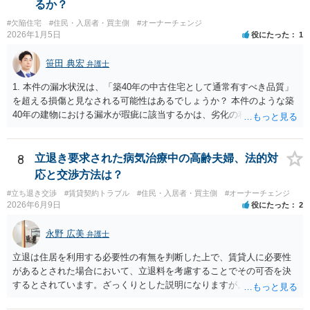
るか？
る建物の相続問題が２０年以上未解決である理由が不明ではあります
#欠陥住宅
#住民・入居者・買主側
#オーナーチェンジ
が、 まずはその点をはっきりさせた方がよさそうですね。 ご質問に対
2026年1月5日
役にたった
1
する回答は以上ですが、可能であれば、ご依頼になるかは別にして、
お近くの弁護士に直接相談されて、今後の対応についてアドバイスを
笹田 典宏
弁護士
求めることをおすすめいたします。 ご参考にしていただけますと幸い
です。
1. 本件の漏水状況は、「築40年の中古住宅として通常有すべき品質」
を超える損傷と見なされる可能性はあるでしょうか？ 本件のような築
40年の建物における漏水が瑕疵に該当するかは、劣化の程度や居住へ
の影響などを考慮して判断されます。 築40年という築年数を考慮すれ
ば、通常生じうる事象であるとも考えられます。 一方で、建物内部の
漏水は居住を困難にする要素の一つであり、漏水の箇所や程度によっ
8
立退き要求された病気治療中の高齢夫婦、法的対
ては瑕疵と判断される可能性があります。 2. 当方は購入時点で賃貸借
応と交渉方法は？
契約が継続中であり、給湯管等の劣化状態を実見できませんでした。
#立ち退き交渉
#賃貸契約トラブル
#住民・入居者・買主側
#オーナーチェンジ
この点は契約不適合の主張において、有利な事情と評価される可能性
2026年6月9日
役にたった
2
はありますか？ 当事者がその劣化状態を想定していたか（想定するの
が相当か）が重要ですので、劣化状態を確認していないことをもっ
永野 広美
弁護士
て、直ちに有利な事情にはならないと思われます。 3. 売主または仲介
業者から、給湯管や水回りに関して劣化・交換歴などの説明は一切あ
立退は住居を利用する必要性の有無を判断した上で、賃貸人に必要性
りませんでした。この点は「説明義務違反」としての損害賠償請求に
があるとされた場合において、立退料を考慮することでその可否を決
使える可能性はありますか？ 売主または仲介業者が給湯管の劣化等を
するとされています。ざっくりとした説明になりますが。具体的な事
認識していたにもかかわらず、説明を一切しなかった場合、説明義務
情いかんによっては要求が通る可能性はあり得ます。詳しいお話をお
違反として損害賠償請求が認められる可能性があります。 4. 本件の給