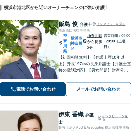
横浜市港北区から近いオーナーチェンジに強い弁護士
飯島 俊
弁護士
インタビューを見る
横浜西口法律事務所
神
神奈川駅
営業時間：09:00
横浜市
奈
~20:00（土曜
から徒歩
神奈川
|
川
日）
2分
区
県
【初回相談無料】【弁護士歴10年以
上】身長197㎝の長身弁護士【弁護士直
接の電話対応】【男女問題】財産分与
などの金銭問題はお任せ【借金問題】
最適な債務整理をご提案【刑事事件】
電話でお問い合わせ
メールでお問い合わせ
交渉に強い！即日接見に努めます【夜
間・休日面談】【完全個室】【横浜駅7
分】
伊東 香織
弁護
インタビューを見
る
士
弁護士法人ALG＆Associates 横浜法律事務所