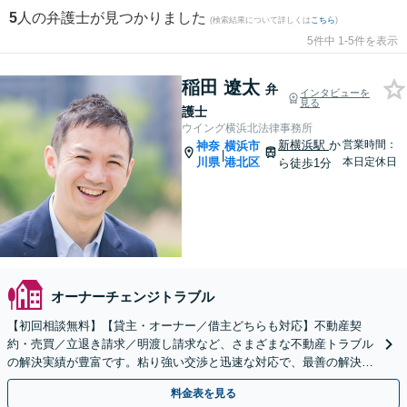
5
人の弁護士が見つかりました
(検索結果について詳しくは
こちら
)
5件中 1-5件を表示
稲田 遼太
弁
インタビューを
見る
護士
ウイング横浜北法律事務所
新横浜駅
か
営業時間：
神奈
横浜市
|
川県
港北区
本日定休日
ら徒歩1分
オーナーチェンジトラブル
【初回相談無料】【貸主・オーナー／借主どちらも対応】不動産契
約・売買／立退き請求／明渡し請求など、さまざまな不動産トラブル
の解決実績が豊富です。粘り強い交渉と迅速な対応で、最善の解決を
目指します【新横浜駅1分】【Web・電話相談可】
料金表を見る