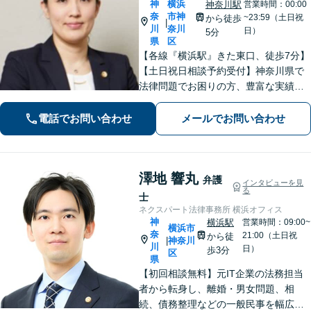
神
横浜
神奈川駅
営業時間：00:00
奈
市神
~23:59（土日祝
から徒歩
|
川
奈川
日）
5分
県
区
【各線『横浜駅』きた東口、徒歩7分】
【土日祝日相談予約受付】神奈川県で
法律問題でお困りの方、豊富な実績と
専門性を持つ弁護士が、ともに解決を
目指します。どうぞお気軽にご相談く
電話でお問い合わせ
メールでお問い合わせ
ださい。
澤地 響丸
弁護
インタビューを見
る
士
ネクスパート法律事務所 横浜オフィス
神
横浜駅
営業時間：09:00~
横浜市
奈
21:00（土日祝
から徒
神奈川
|
川
日）
歩3分
区
県
【初回相談無料】元IT企業の法務担当
者から転身し、離婚・男女問題、相
続、債務整理などの一般民事を幅広く