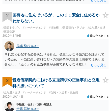
2
国有地に住んでいるが、このまま安全に住めるか
わからない。
#売買トラブル
#オーナーチェンジ
#借地権
#賃貸契約トラブル
#立ち退き交渉
#家賃交渉
2019年3月9日
役にたった
6
馬場 龍行
弁護士
それほど心配する必要あはりません。借主はかなり強力に保護されて
いるため，不当に高い賃料などへの契約条件の変更は簡単ではありま
せんし，「追う」のも正当事由が必要でありかなり難しいのです。 周
辺の土地をまとめて購入したいという人がいるのであれば，むしろ良
い条件で立退料等を支払ってもらえるかもしれません。 なので無理し
て所有権を取得する必要はないと思いますが，まずは価格ですよね。
3
普通借家契約における立退請求の正当事由と立退
ローンが組めないということはないと思いますが，金融機関に相談さ
料の扱いについて
れてみてはいかがでしょうか。 買うとしたら，という条件をしっかり
#立ち退き交渉
#オーナーチェンジ
#住民・入居者・買主側
把握して，その上で，買うか，借り続けるか，というのはどちらにも
2025年10月4日
役にたった
3
メリットデメリットありますので価値判断の問題といえそうです。
不動産・住まいに強い弁護士
伊藤 祥治
弁護士