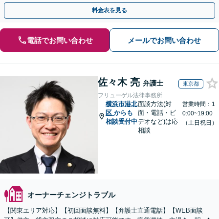
料金表を見る
電話でお問い合わせ
メールでお問い合わせ
佐々木 亮
弁護士
東京都
フリューゲル法律事務所
横浜市港北
面談方法(対
営業時間：1
区
からも
面・電話・ビ
0:00~19:00
相談受付中
デオなど)は応
（土日祝日）
相談
オーナーチェンジトラブル
【関東エリア対応】【初回面談無料】【弁護士直通電話】【WEB面談