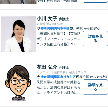
受付】神奈川県で法律問題で
お困りの方、豊富な実績と専
門性を持つ弁護士が、ともに
解決を目指します。どうぞお
小川 文子
弁護士
気軽にご相談ください。
恵富総合法律事務所
神奈川県
川崎市幸区
川崎駅
から徒歩5分
|
【夜間休日対応可】【英語話
詳細を見
者】【フィナンシャルプラン
る
ニング技能士有資格】２０年
以上の事業所勤務経験があり
ます。中小企業診断士、証券
アナリスト検定会員も保有し
ております。
花田 弘介
弁護士
ネクスパート法律事務所 横浜オフィス
神奈川県
横浜市神奈川区
横浜駅
から徒歩3分
|
民間企業の法務部での経験を
詳細を見
活かし、法的な見解はもちろ
る
ん、クライアントの目的に適
った、より実務的なアドバイ
スを提供します。個々の民事