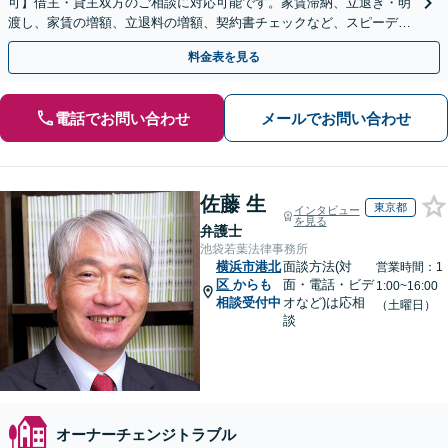
可】借主・貸主双方のご相談に対応可能です。家賃滞納、立退き・明
渡し、家賃の増額、立退料の増額、契約書チェックなど、スピーディ
ーに不動産トラブル解決【休日・夜間・当日相談に対応】
料金表を見る
電話でお問い合わせ
メールでお問い合わせ
佐藤 生
東京都
インタビュー
を見る
弁護士
池袋若葉法律事務所
横浜市港北
面談方法(対
営業時間：1
区
からも
面・電話・ビデ
1:00~16:00
相談受付中
オなど)は応相
（土曜日）
談
オーナーチェンジトラブル