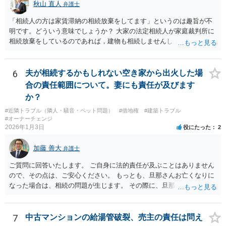
秋山 直人
弁護士
「相続人の方は家賃滞納の相続放棄をしてます」というのは趣旨が不
明です。どういう意味でしょうか？ 大家の法定相続人が家庭裁判所に
相続放棄をしているのであれば，建物も相続しませんし，相続放棄を
していないのであれば，建物も滞納賃料債権も相続します。 賃料滞納
状態にあるということは，賃貸借契約自体を解除されても文句が言え
ない状態にあるということなので，通常，立退料はもらえません。 立
6
夫が相続するかもしれない空き家から出火した場
退料を請求したり，立退きを拒否するのであれば，まずは滞納賃料の
合の責任範囲について。妻にも責任が及びます
解消が先決です。
か？
#近隣トラブル（隣人・騒音・ペット問題）
#借地権
#建築トラブル
#オーナーチェンジ
2026年1月3日
役にたった
2
加藤 善大
弁護士
ご質問に回答いたします。 ご自身に法的責任が及ぶことはありません
ので、その点は、ご安心ください。 もっとも、旦那さんお亡くなりに
なった場合は、相続の問題が生じます。 その際に、旦那さんが損害賠
償金の満額の支払ができていない場合は、 その支払債務も相続するこ
とにはなります。 また、建物は旦那さんも２分の１を相続したことに
なっていますが、 遺産分割未了のまま旦那さんが亡くなると、ご質問
7
中古マンションの給湯管破裂、売主の責任は問え
者様がその２分の１の分を相続することになります。 借家に建ってい