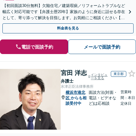
【初回面談30分無料】欠陥住宅／建築瑕疵／リフォームトラブルなど
幅広く対応可能です【弁護士歴20年】家族のように身近に話せる存在
として、寄り添って解決を目指します。お気軽にご相談ください【池
袋駅5分】
料金表を見る
電話で面談予約
メールで面談予約
宮田 洋志
東京都
インタビュ
ーを見る
弁護士
水津正臣法律事務所
営業時
横浜市港北
面談方法(対面・
区
からも相
電話・ビデオな
間：本日
談受付中
ど)は応相談
定休日