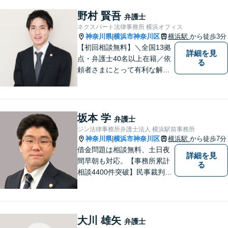
案件にも幅広く他応しており
ます。情熱を大切にしつつ、
野村 賢吾
弁護士
冷静を保つ、心を込めて解決
ネクスパート法律事務所 横浜オフィス
します。【分割払い可】
神奈川県
横浜市神奈川区
横浜駅
から徒歩3分
|
【初回相談無料】＼全国13拠
詳細を見
点・弁護士40名以上在籍／依
る
頼者さまにとって有利な解決
になるよう、最後まで諦めず
に闘います！借金問題/離婚・
男女問 題/相続/交通事故/刑事
事件など、ご相談ください
坂本 学
弁護士
【夜間・休日対応】
ジン法律事務所弁護士法人 横浜駅前事務所
神奈川県
横浜市神奈川区
横浜駅
から徒歩7分
|
借金問題は相談無料、土日夜
詳細を見
間早朝も対応。【事務所累計
る
相談4400件突破】民事裁判／
家事調停・審判／債務整理／
法人破産／相続／不貞トラブ
ル／離婚／男女問題
大川 雄矢
弁護士