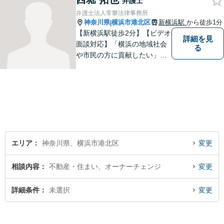
弁護士
遠方で来所困難な方もお気軽
弁護士法人常磐法律事務所
にご相談ください。
神奈川県
横浜市港北区
新横浜駅
から徒歩1分
|
【新横浜駅徒歩2分】【ビデオ
詳細を見
面談対応】「横浜の地域社会
る
や市民の方に貢献したい」を
モットーに、すべてのご相談
者様に寄り添います。少しで
もご相談者様の人生のサポー
トができるよう全力を尽くし
ます。事務所一丸となって法
律トラブルの解決を目指しま
す。
エリア
神奈川県、横浜市港北区
変更
相談内容
不動産・住まい、オーナーチェンジ
変更
詳細条件
未選択
変更