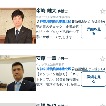
や手間が見合わない場合には
峯崎 雄大
率直にお伝えしています。 ぜ
弁護士
ひお気軽に、当事務所までお
弁護士法人常磐法律事務所
越しください。
神奈川県
横浜市港北区
新横浜駅
から徒歩1分
|
契約書のチェック、企業経営
詳細を見
の法トラブルなど迅速かつ丁
る
寧にサポートいたします。ど
んな些細なお悩みでもまずは
ご相談ください！
安藤 一章
弁護士
タングラム法律事務所
神奈川県
横浜市港北区
新横浜駅
から徒歩1分
|
【オンライン相談可】「ネッ
詳細を見
トトラブル」発信者情報開示
る
請求（請求する側/される側）
や削除請求の豊富な解決事例
あり、「遺言・相続」先々を
見据えた的確なアドバイスに
西堀 拓也
より最善の解決へ導きます。